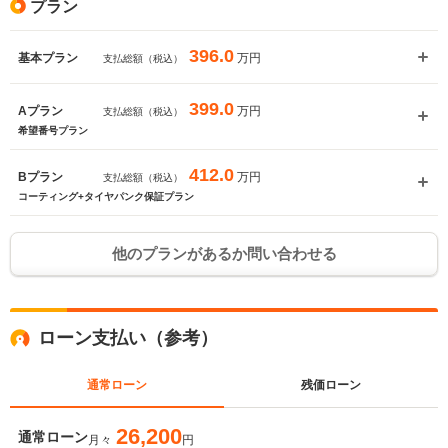
プラン
396.0
万円
基本プラン
支払総額（税込）
399.0
万円
Aプラン
支払総額（税込）
希望番号プラン
412.0
万円
Bプラン
支払総額（税込）
コーティング+タイヤパンク保証プラン
他のプランがあるか問い合わせる
入力途中の情報を保存しますか？
※次回問い合わせをする際に自動入力されます
ローン支払い（参考）
※保存された情報は
90
日で破棄されます
通常ローン
残価ローン
いいえ
はい
26,200
通常ローン
月々
円