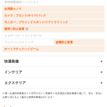
頸部衝撃緩和ヘッドレスト
全周囲カメラ
カメラ：フロント/サイド/バック
モニター：ブラインドスポット/リアトラフィック
横滑り防止装置
ヒルディセントコントロール
アイドリングストップ
盗難防止装置
オートマチックハイビーム
快適装備
インテリア
エクステリア
☆選べる成約特典最大１０万円サポート実施中☆当店併設の指定整備工場にて、安心・安全に
お乗り頂けるよう厳正な納車前整備を行います！