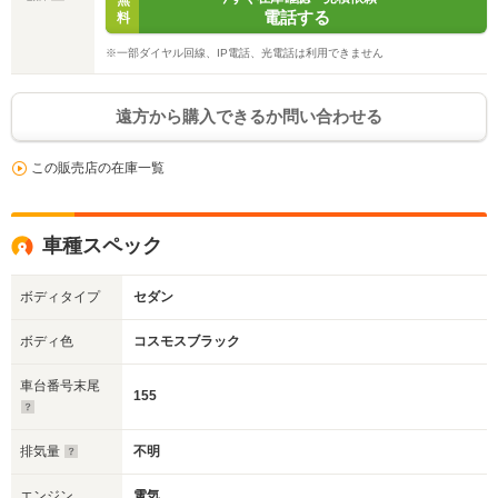
無
電話する
料
※一部ダイヤル回線、IP電話、光電話は利用できません
遠方から購入できるか問い合わせる
この販売店の在庫一覧
車種スペック
ボディタイプ
セダン
ボディ色
コスモスブラック
車台番号末尾
155
排気量
不明
エンジン
電気