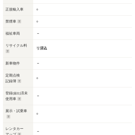
正規輸入車
○
禁煙車
○
福祉車両
－
リサイクル料
リ済込
新車物件
－
定期点検
○
記録簿
登録
済未
(届出)
－
使用車
展示・試乗車
○
レンタカー
－
アップ