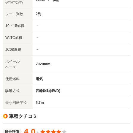
(AT/MT/CVT)
シート列数
2列
10・15燃費
－
WLTC燃費
－
JC08燃費
－
ホイール
2920mm
ベース
使用燃料
電気
駆動方式
四輪駆動(4WD)
最小回転半径
5.7m
車種クチコミ
4.0
総合評価