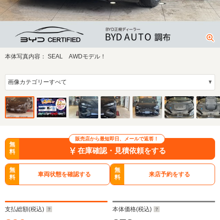
本体写真内容：
SEAL AWDモデル！
販売店から最短即日、メールで返答！
無
在庫確認・見積依頼をする
料
無
無
車両状態を確認する
来店予約をする
料
料
支払総額(税込)
本体価格(税込)