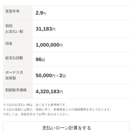
実質年率
2.9
%
初回
31,183
円
お支払い額
頭金
1,000,000
円
総支払回数
96
回
ボーナス月
50,000
2
円 ×
回
加算額
割賦販売価格
4,320,183
円
※上記のお支払い例は、あくまでも参考例です。
※上記の金額には購入・登録に伴う、各種税金とその他諸費用を含んでおります。
※詳しくは、各販売店までお問い合わせください。
支払いローン計算をする