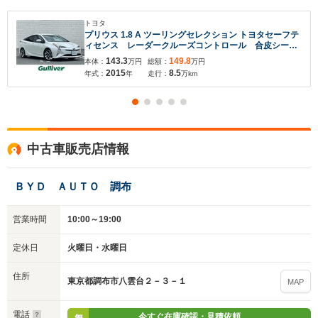
トヨタ
プリウス 1.8 A ツーリングセレクション トヨタセーフテ
ィセンス レーダークルーズコントロール 合皮シー
ト ヘッドアップディスプレイ ブラインドスポットモ
143.3
149.8
本体：
万円
総額：
万円
ニター パーキングアシスト 社外ナビ フルセグ バ
2015
8.5
年式：
年
走行：
万km
ックカメラ ETC シートヒーター
中古車販売店情報
ＢＹＤ ＡＵＴＯ 調布
営業時間
10:00～19:00
定休日
火曜日・水曜日
住所
東京都調布市八雲台２－３－１
MAP
電話
今すぐ在庫確認・見積依頼