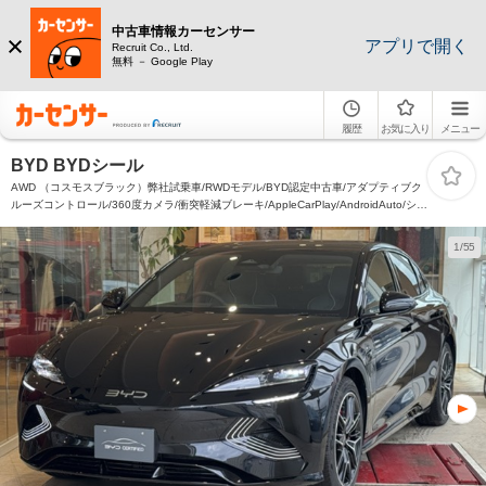
中古車情報カーセンサー
アプリで開く
Recruit Co., Ltd.
無料 － Google Play
履歴
お気に入り
メニュー
BYD BYDシール
AWD （コスモスブラック）弊社試乗車/RWDモデル/BYD認定中古車/アダプティブク
ルーズコントロール/360度カメラ/衝突軽減ブレーキ/AppleCarPlay/AndroidAuto/シー
トヒーター/ベンチレーション/ガラスルーフ/電動サンシェード
1/55