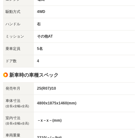
駆動方式
4WD
ハンドル
右
ミッション
その他AT
乗車定員
5名
ドア数
4
新車時の車種スペック
発売年月
25(R07)/10
車体寸法
4800x1875x1460(mm)
(全長x全幅x全高)
室内寸法
－x－x－(mm)
(全長x全幅x全高)
車両重量
2210/－/－(kg)