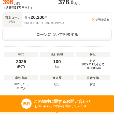
396
378
.0
万円
万円
（諸費用
18
万円含む）
26,200
通常ローン
月々
円
詳細を見る
（税込）
頭金
100.00
万円・
8
年（
96
回払い）
ローンについて相談する
年式
走行距離
保証
付き
2025
100
2029年12月まで
(R07)
km
100,000km
車検有無
修復歴
法定整備
2028(R10)
なし
付き
年
12
月
この物件に関するお問い合わせ
無料
お問い合わせの内容を選択してください