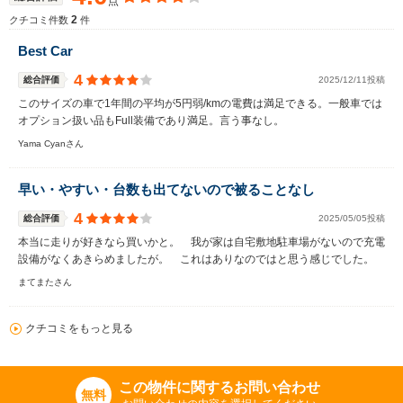
点
2
クチコミ件数
件
Best Car
4
総合評価
2025/12/11投稿
このサイズの車で1年間の平均が5円弱/kmの電費は満足できる。一般車では
オプション扱い品もFull装備であり満足。言う事なし。
Yama Cyanさん
早い・やすい・台数も出てないので被ることなし
4
総合評価
2025/05/05投稿
本当に走りが好きなら買いかと。 我が家は自宅敷地駐車場がないので充電
設備がなくあきらめましたが。 これはありなのではと思う感じでした。
まてまたさん
クチコミをもっと見る
この物件に関するお問い合わせ
無料