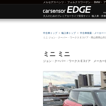
メルセデスベンツ
・
フォルクスワーゲン
・
BMW
・
ア
大人のためのプレミアカーライフ実現サイト 輸入車・外
中古車トップ
輸入車トップ
中古車検索：メーカー一
ミニ ジョン・クーパー・ワークス E 3ドア・岡山県岡山
ミニ ミニ
ジョン・クーパー・ワークス E 3ドア メーカ