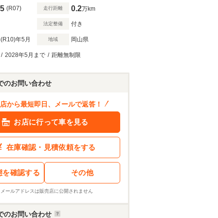
5
0.2
(R07)
走行距離
万km
付き
法定整備
(R10)
年5月
岡山県
地域
/
2028年5月まで
/
距離無制限
でのお問い合わせ
店から最短即日、メールで返答！
お店に行って車を見る
在庫確認・見積依頼をする
態を確認する
その他
※メールアドレスは販売店に公開されません
でのお問い合わせ