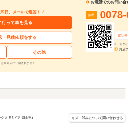
お電話でのお問い合
0078-
短即日、メールで返答！
無料
に行って車を見る
電話番
認・見積依頼をする
※一部ダイ
お店
その他
スは販売店に公開されません
ス E 3ドア 岡山県)
キズ・凹みについて問い合わせる