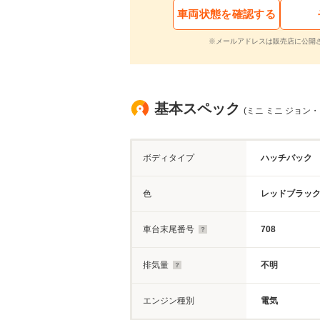
車両状態を確認する
※メールアドレスは販売店に公開
基本スペック
(ミニ ミニ ジョン
ボディタイプ
ハッチバック
色
レッドブラッ
車台末尾番号
708
排気量
不明
エンジン種別
電気