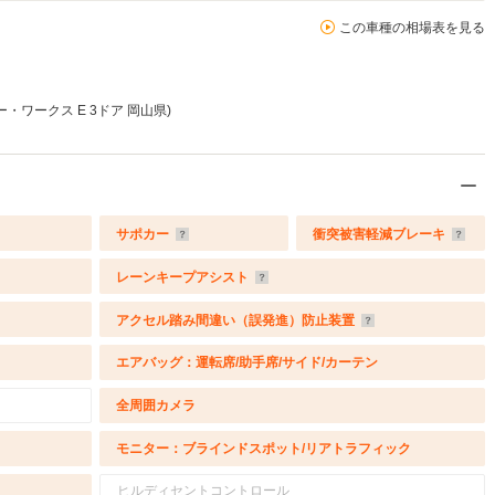
この車種の相場表を見る
・ワークス E 3ドア 岡山県)
サポカー
衝突被害軽減ブレーキ
レーンキープアシスト
アクセル踏み間違い（誤発進）防止装置
エアバッグ：運転席/助手席/サイド/カーテン
全周囲カメラ
モニター：ブラインドスポット/リアトラフィック
ヒルディセントコントロール