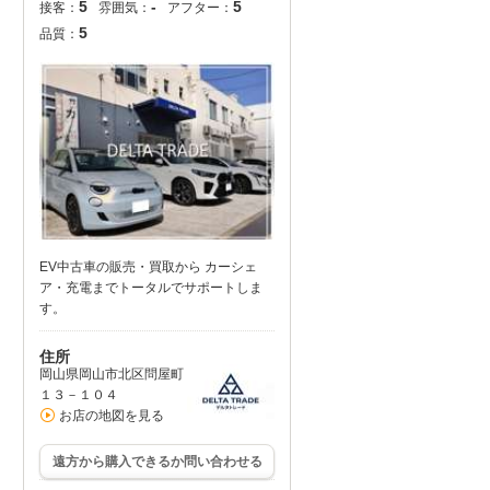
5
-
5
接客：
雰囲気：
アフター：
5
品質：
EV中古車の販売・買取から カーシェ
ア・充電までトータルでサポートしま
す。
住所
岡山県岡山市北区問屋町
１３－１０４
お店の地図を見る
遠方から購入できるか問い合わせる