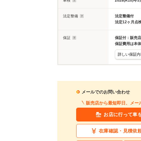
車検
2028(R10)年5
法定整備
法定整備付
法定12ヶ月点
保証
保証付：販売店
保証費用は本
詳しい保証内
メールでのお問い合わせ
販売店から最短即日、メー
お店に行って車
在庫確認・見積依