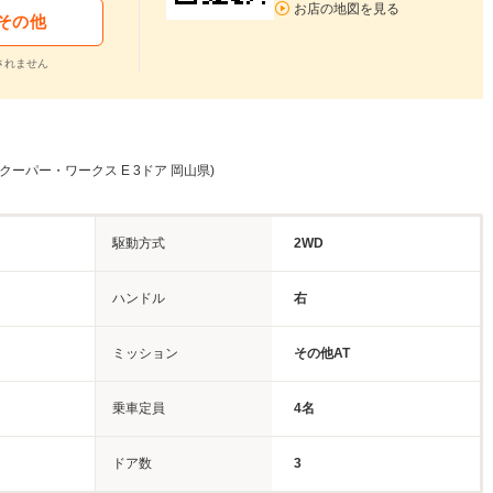
お店の地図を見る
その他
されません
・クーパー・ワークス E 3ドア 岡山県)
駆動方式
2WD
ク
ハンドル
右
ミッション
その他AT
乗車定員
4名
ドア数
3