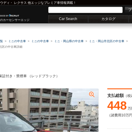
ウディ
・
レクサス
他エッジなプレミア車情報満載！
プ
Car Search
カタログ
車のカーセンサーエッジ
覧
ミニの中古車
ミニの中古車
ミニ・岡山県の中古車
ミニ・岡山市北区の中古車
市北区の中古車詳細
ー保証付き・禁煙車 （レッドブラック）
支払総額
（税
448
万
（諸費用10万