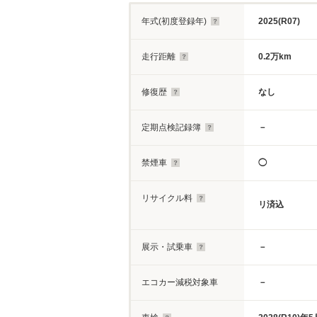
年式(初度登録年)
2025(R07)
走行距離
0.2万km
修復歴
なし
定期点検記録簿
－
禁煙車
◯
リサイクル料
リ済込
展示・試乗車
－
エコカー減税対象車
－