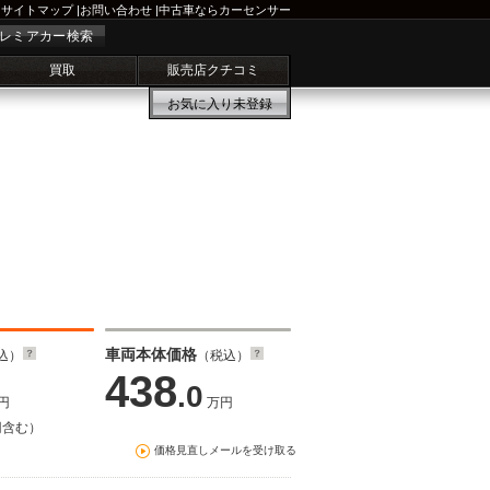
サイトマップ
|
お問い合わせ
|
中古車ならカーセンサー
レミアカー検索
買取
販売店クチコミ
お気に入り
未登録
車両本体価格
込）
（税込）
438
.0
円
万円
円含む）
価格見直しメールを受け取る