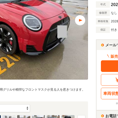
202
年式
なし
修復歴
2028
車検有無
付き
保証
メール
販売
。専用グリルや精悍なフロントマスクが見る人を惹きつけます。
車両状
お電話