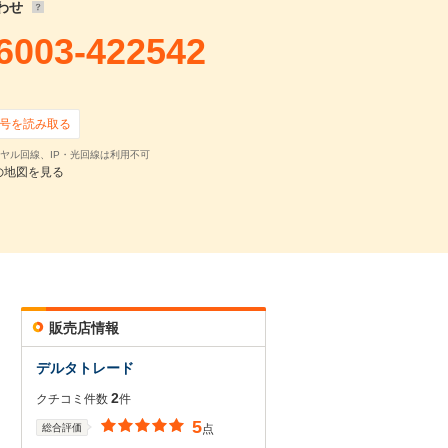
わせ
6003-422542
号を読み取る
ヤル回線、IP・光回線は利用不可
の地図を見る
販売店情報
デルタトレード
2
クチコミ件数
件
5
総合評価
点