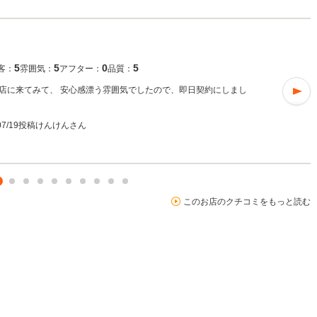
5
5
0
5
客：
雰囲気：
アフター：
品質：
店に来てみて、 安心感漂う雰囲気でしたので、即日契約にしまし
07/19投稿
けんけんさん
このお店のクチコミをもっと読む