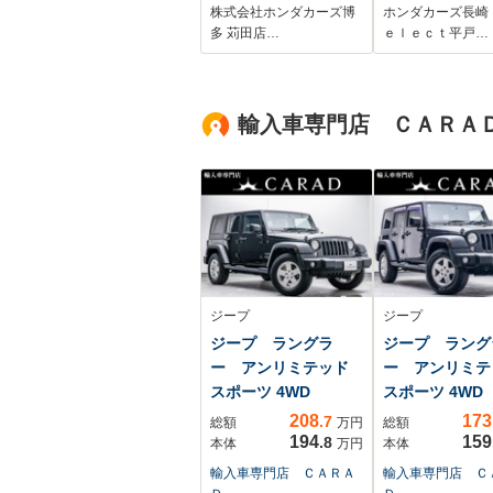
ー・Bluetooth
株式会社ホンダカーズ博
ホンダカーズ長崎
多 苅田店…
ｅｌｅｃｔ平戸…
輸入車専門店 ＣＡＲＡ
ジープ
ジープ
ジープ ラングラ
ジープ ラング
ー アンリミテッド
ー アンリミテ
スポーツ 4WD
スポーツ 4WD
208
173
.7
総額
万円
総額
194
159
.8
本体
万円
本体
輸入車専門店 ＣＡＲＡ
輸入車専門店 Ｃ