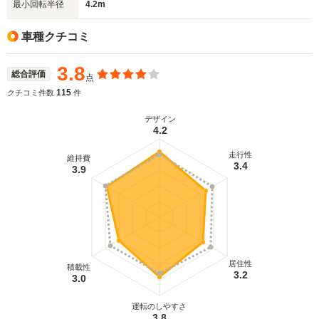
最小回転半径
4.2m
車種クチコミ
3.8
総合評価
点
115
クチコミ件数
件
デザイン
4.2
走行性
維持費
3.4
3.9
居住性
積載性
3.2
3.0
運転のしやすさ
3.8