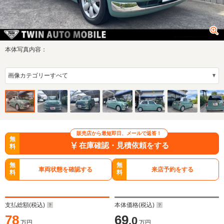
本体写真内容：
販売店から最短即日、メールで返答！
無
在庫確認・見積依頼をする
料
無
無
車両状態を確認する
来店予約をする
料
料
支払総額(税込)
本体価格(税込)
78
69
.0
万円
万円