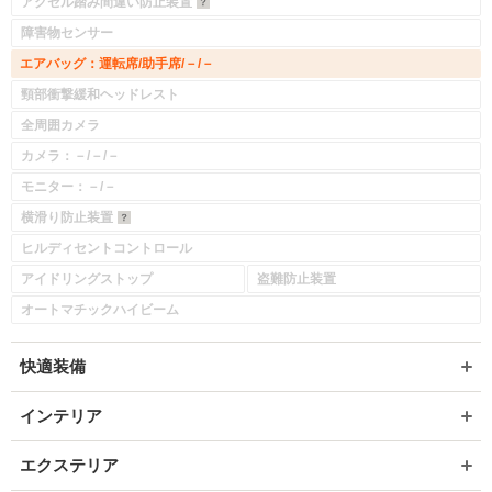
アクセル踏み間違い防止装置
障害物センサー
エアバッグ：運転席/助手席/－/－
頸部衝撃緩和ヘッドレスト
全周囲カメラ
カメラ：－/－/－
モニター：－/－
横滑り防止装置
ヒルディセントコントロール
アイドリングストップ
盗難防止装置
オートマチックハイビーム
快適装備
インテリア
エクステリア