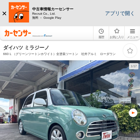
中古車情報カーセンサー
アプリで開く
Recruit Co., Ltd.
無料 － Google Play
履歴
お気に入り
メニュー
ダイハツ ミラジーノ
660 L （グリーンツートンホワイト）全塗装ツートン 社外アルミ ローダウン
1/17