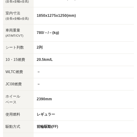
(全長x全幅x全高)
室内寸法
1850x1275x1250(mm)
(全長x全幅x全高)
車両重量
780/－/－(kg)
(AT/MT/CVT)
シート列数
2列
10・15燃費
20.5km/L
WLTC燃費
－
JC08燃費
－
ホイール
2390mm
ベース
使用燃料
レギュラー
駆動方式
前輪駆動(FF)