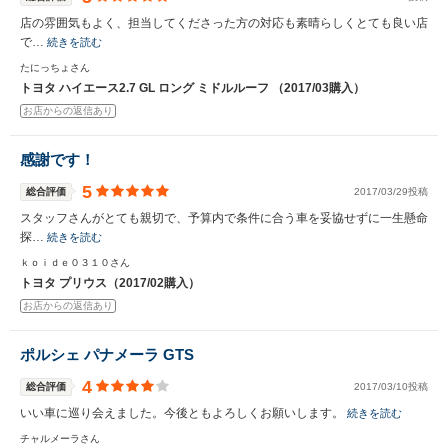
店の雰囲気もよく、担当してくださった方の対応も素晴らしくとても良い店
で…
続きを読む
たにっちょさん
トヨタ ハイエース2.7 GL ロング ミドルルーフ （2017/03購入）
お店からの返信あり
感謝です！
5
総合評価
2017/03/29投稿
スタッフさんがとても親切で、予算内で条件に合う車を妥協せずに一生懸命
探…
続きを読む
ｋｏｉｄｅ０３１０さん
トヨタ プリウス（2017/02購入）
お店からの返信あり
ポルシェ パナメーラ GTS
4
総合評価
2017/03/10投稿
いい車に巡り会えました。今後ともよろしくお願いします。
続きを読む
チャルメーラさん