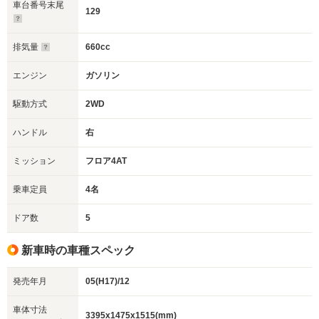
車台番号末尾
129
排気量
660cc
エンジン
ガソリン
駆動方式
2WD
ハンドル
右
ミッション
フロア4AT
乗車定員
4名
ドア数
5
新車時の車種スペック
発売年月
05(H17)/12
車体寸法
3395x1475x1515(mm)