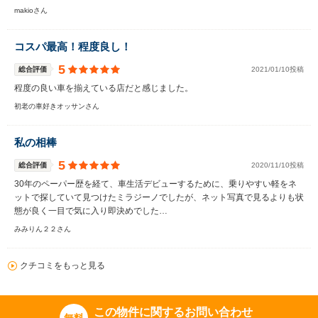
makioさん
コスパ最高！程度良し！
5
総合評価
2021/01/10投稿
程度の良い車を揃えている店だと感じました。
初老の車好きオッサンさん
私の相棒
5
総合評価
2020/11/10投稿
30年のペーパー歴を経て、車生活デビューするために、乗りやすい軽をネ
ットで探していて見つけたミラジーノでしたが、ネット写真で見るよりも状
態が良く一目で気に入り即決めでした…
みみりん２２さん
クチコミをもっと見る
この物件に関するお問い合わせ