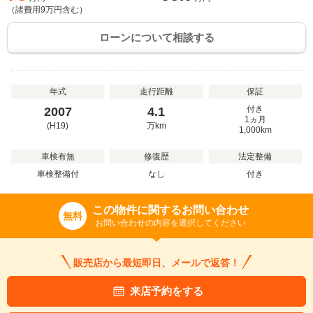
（諸費用
9
万円含む）
ローンについて相談する
年式
走行距離
保証
付き
2007
4.1
1ヵ月
(H19)
万
km
1,000km
車検有無
修復歴
法定整備
車検整備付
なし
付き
この物件に関するお問い合わせ
無料
お問い合わせの内容を選択してください
販売店から最短即日、メールで返答！
来店予約をする