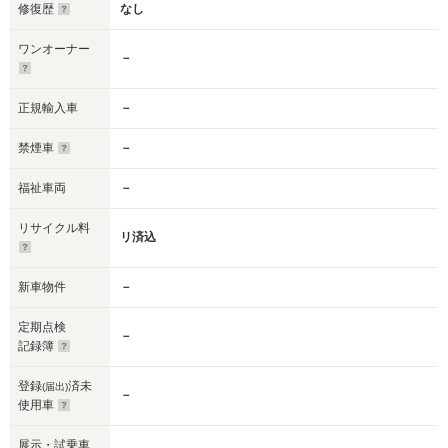
修復歴
なし
ワンオーナー
－
正規輸入車
－
禁煙車
－
福祉車両
－
リサイクル料
リ済込
新車物件
－
定期点検
－
記録簿
登録
済未
(届出)
－
使用車
展示・試乗車