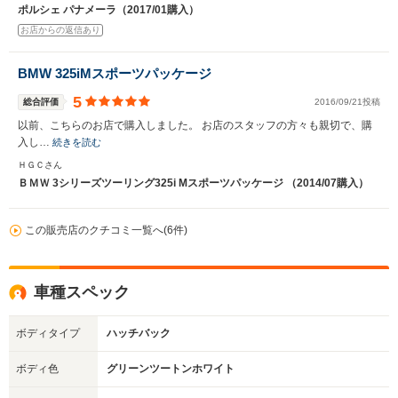
ポルシェ パナメーラ（2017/01購入）
お店からの返信あり
BMW 325iMスポーツパッケージ
5
総合評価
2016/09/21投稿
以前、こちらのお店で購入しました。 お店のスタッフの方々も親切で、購
入し…
続きを読む
ＨＧＣさん
ＢＭＷ 3シリーズツーリング325i Mスポーツパッケージ （2014/07購入）
この販売店のクチコミ一覧へ(6件)
車種スペック
ボディタイプ
ハッチバック
ボディ色
グリーンツートンホワイト