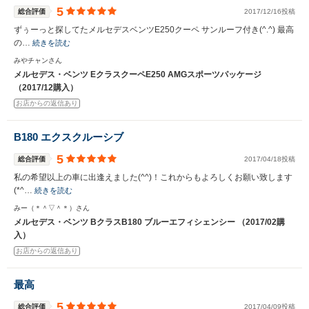
5
総合評価
2017/12/16投稿
ずぅーっと探してたメルセデスベンツE250クーペ サンルーフ付き(^.^) 最高
の…
続きを読む
みやチャンさん
メルセデス・ベンツ EクラスクーペE250 AMGスポーツパッケージ
（2017/12購入）
お店からの返信あり
B180 エクスクルーシブ
5
総合評価
2017/04/18投稿
私の希望以上の車に出逢えました(^^)！これからもよろしくお願い致します
(*^…
続きを読む
みー（＊＾▽＾＊）さん
メルセデス・ベンツ BクラスB180 ブルーエフィシェンシー （2017/02購
入）
お店からの返信あり
最高
5
総合評価
2017/04/09投稿