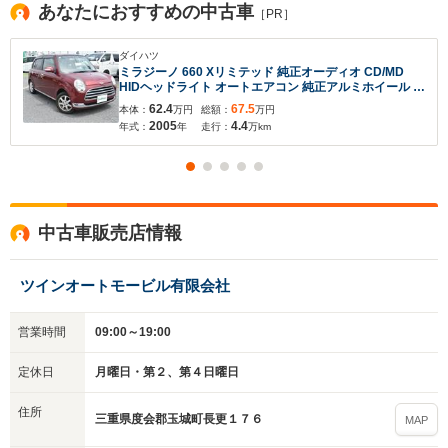
あなたにおすすめの中古車
［PR］
ダイハツ
ミラジーノ 660 Xリミテッド 純正オーディオ CD/MD
HIDヘッドライト オートエアコン 純正アルミホイール 保
証書
62.4
67.5
本体：
万円
総額：
万円
2005
4.4
年式：
年
走行：
万km
中古車販売店情報
ツインオートモービル有限会社
営業時間
09:00～19:00
定休日
月曜日・第２、第４日曜日
住所
三重県度会郡玉城町長更１７６
MAP