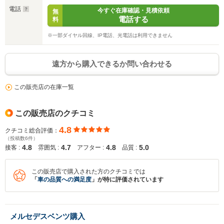
電話
今すぐ在庫確認・見積依頼
無
電話する
料
入力途中の情報を保存しますか？
※一部ダイヤル回線、IP電話、光電話は利用できません
※次回問い合わせをする際に自動入力されます
※保存された情報は
90
日で破棄されます
遠方から購入できるか問い合わせる
この販売店の在庫一覧
いいえ
はい
この販売店のクチコミ
4.8
クチコミ総合評価：
（投稿数6件）
4.8
4.7
4.8
5.0
接客 :
雰囲気 :
アフター :
品質 :
この販売店で購入された方のクチコミでは
「
車の品質への満足度
」が特に評価されています
メルセデスベンツ購入