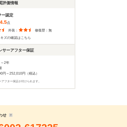
21,324
円
質評価情報
100
円 ×
119
回
,000
円 ×
20
回
サー認定
4.5
点
外装：
修復歴：
無
・キズの確認はこちら
ンサーアフター保証
月～2年
限
00円～252,010円（税込）
確認・見積依頼
ーアフター保証が付けられます。
わせ