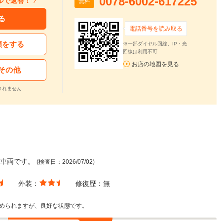
0078-6002-617225
ルで返答！
無料
る
電話番号を読み取る
頼をする
※一部ダイヤル回線、IP・光
回線は利用不可
お店の地図を見る
その他
されません
た車両です。
(検査日：2026/07/02)
外装：
修復歴：
無
められますが、良好な状態です。