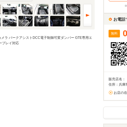
%
実店舗での金利は異なる場合がありますのでご注意ください。
お電話
無料
万円
カメラ パークアシストDCC電子制御可変ダンパー GTE専用エ
算額
/回
カープレイ対応
0%が上限です。
回数
回
販売店名：
住所：兵庫
お店の
ーション結果
割賦販売価格内訳
支払総額 で計算