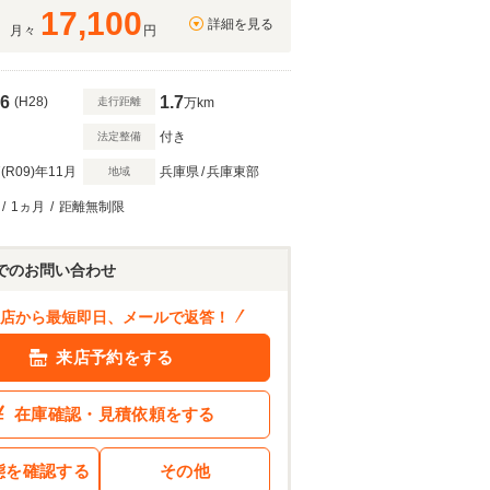
17,100
詳細を見る
月々
円
6
1.7
(H28)
走行距離
万km
付き
法定整備
(R09)
年11月
兵庫県
/
兵庫東部
地域
202
.7
万円
/
1ヵ月
/
距離無制限
ン結果を見る
でのお問い合わせ
店から最短即日、メールで返答！
来店予約をする
在庫確認・見積依頼をする
態を確認する
その他