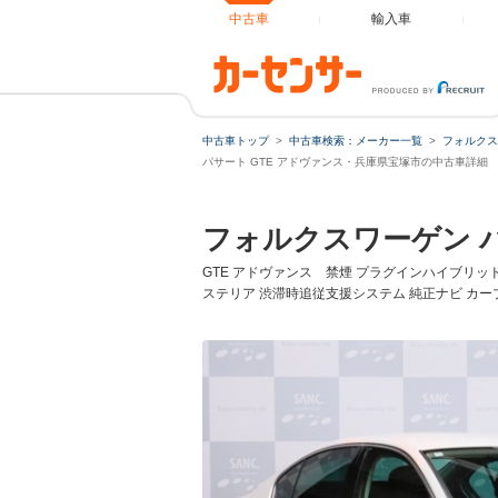
中古車
輸入車
中古車トップ
中古車検索：メーカー一覧
フォルクス
ローンシ
パサート GTE アドヴァンス・兵庫県宝塚市の中古車詳細
フォルクスワーゲン 
ローン種
GTE アドヴァンス 禁煙 プラグインハイブリッ
ステリア 渋滞時追従支援システム 純正ナビ カ
通常ローン
借入額
支払総額