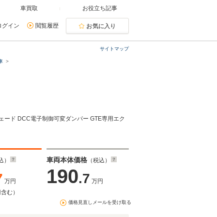
車買取
お役立ち記事
ログイン
閲覧履歴
お気に入り
サイトマップ
車
ェード DCC電子制御可変ダンパー GTE専用エク
車両本体価格
込）
（税込）
190
7
.7
万円
万円
円含む）
価格見直しメールを受け取る