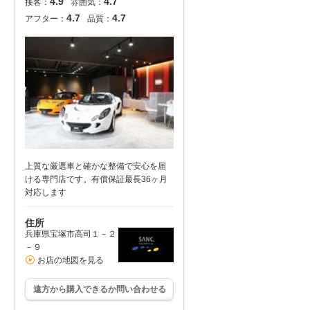
4.9
4.7
接客：
雰囲気：
4.7
4.7
アフター：
品質：
上質な厳選車と確かな整備で安心を届
ける専門店です。有償保証最長36ヶ月
対応します
住所
兵庫県宝塚市高司１－２
－９
お店の地図を見る
遠方から購入できるか問い合わせる