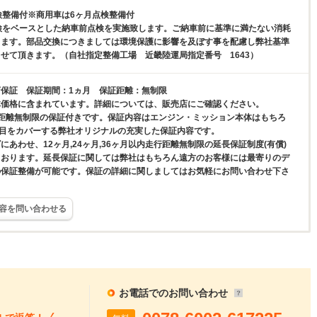
検整備付※商用車は6ヶ月点検整備付
検をベースとした納車前点検を実施致します。ご納車前に基準に満たない消耗
します。部品交換につきましては環境保護に影響を及ぼす事を配慮し弊社基準
せて頂きます。（自社指定整備工場 近畿陸運局指定番号 1643）
保証 保証期間：1ヵ月 保証距離：無制限
体価格に含まれています。詳細については、販売店にご確認ください。
行距離無制限の保証付きです。保証内容はエンジン・ミッション本体はもちろ
項目をカバーする弊社オリジナルの充実した保証内容です。
にあわせ、12ヶ月,24ヶ月,36ヶ月以内走行距離無制限の延長保証制度(有償)
ております。延長保証に関しては弊社はもちろん遠方のお客様には最寄りのデ
の保証整備が可能です。保証の詳細に関しましてはお気軽にお問い合わせ下さ
容を問い合わせる
お電話でのお問い合わせ