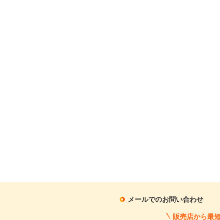
月々の支払額
1
.7
万円
※シミュレーション結果は
※シミュレーションしたロ
この中古車に関
メールでのお問い合わせ
販売店から最