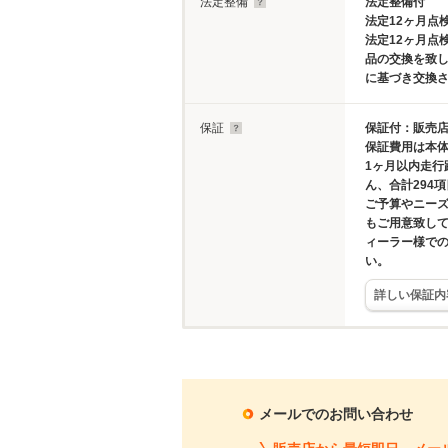
法定整備
法定整備付
法定12ヶ月点
法定12ヶ月点
品の交換を致
に基づき交換さ
保証
保証付：販売店
保証費用は本
1ヶ月以内走
ん、合計294
ご予算やニーズ
もご用意致し
ィーラー様で
い。
詳しい保証内
メールでのお問い合わせ