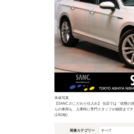
物件価格
頭金
通常ローン・支払総
1
.7
月々の
支払額
万円
支払回数
本体写真
支払回数
【SANC.のこだわり仕入れ】 当店では「状態
らの車両も、入庫時に専門スタッフが細部までチ
(1/82枚)
画像カテゴリー