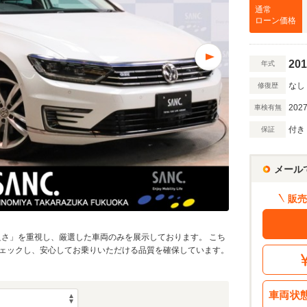
万円
通常
ローン価格
201
年式
万円
なし
修復歴
2027
車検有無
額 で計算
借入額
付き
保証
割賦販売価格：
255.6
万円
シミュレーショ
利息分：
52.9
万円
メール
・金利・ボーナス払い
販売
回
の良さ」を重視し、厳選した車両のみを展示しております。 こち
ェックし、安心してお乗りいただける品質を確保しています。
10
返済期間
年
車両状