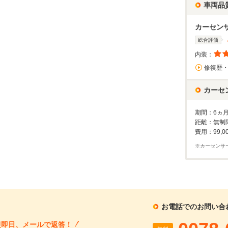
1回目
車両品
割賦販売価格：
255.6
万円
2回目以降
17,
利息分：
52.9
万円
ボーナス月
25
カーセン
支払回数：
120
回
総合評価
内装：
入力された条件で算出した概算金額となります。お支払い金額の目安としてご利用ください。
ーン金利は参考値です。実店舗での金利は異なる場合があります。
修復歴
カーセ
するお問い合わせ
期間：6ヵ
パサート GTE アドヴァンス 禁煙 プラグインハイブリッド ナッパレザースポーツシート 360度カメラ パークアシスト リアウインドウサンシェード DCC電子制御可変ダンパー GTE専用エクステリア 渋滞時追従支援システム 純正ナビ カープレイ対応
距離：無制
費用：99,0
支払総額
車両本体価格
年式
走行距離
2016
1.7
無
202.7
190.7
在庫
※カーセンサ
万円
万円
(H28)
万km
料
再シミュレーションする
お電話でのお問い合
短即日、メールで返答！