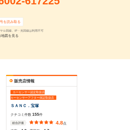
6002-617225
号を読み取る
ヤル回線、IP・光回線は利用不可
の地図を見る
販売店情報
カーセンサー認定取扱店
カーセンサーアフター保証取扱店
ＳＡＮＣ．宝塚
155
クチコミ件数
件
4.8
総合評価
点