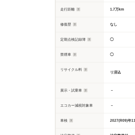
走行距離
1.7万km
修復歴
なし
定期点検記録簿
◯
禁煙車
◯
リサイクル料
リ済込
展示・試乗車
－
エコカー減税対象車
－
車検
2027(R09)年1