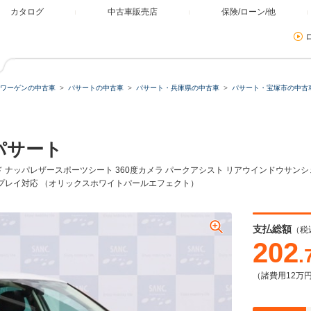
カタログ
中古車販売店
保険/ローン/他
ワーゲンの中古車
パサートの中古車
パサート・兵庫県の中古車
パサート・宝塚市の中古
ミュレーター
パサート
類
ド ナッパレザースポーツシート 360度カメラ パークアシスト リアウインドウサンシ
ープレイ対応 （オリックスホワイトパールエフェクト）
残価・据置ローン
支払総額
（税
202
.
（諸費用12万
本体価格
自由に設定