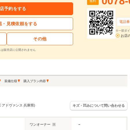
0078-
無料
店予約をする
電話番
認・見積依頼をする
※一部ダイ
お店
その他
スは販売店に公開されません
装備仕様
購入プラン内容
E アドヴァンス 兵庫県)
キズ・凹みについて問い合わせる
ワンオーナー
－