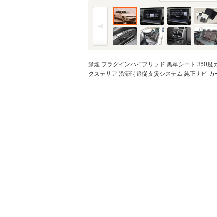
金利
※金利は参考値です。
禁煙 プラグインハイブリッド 黒革シート 360度
ボーナス月加
クステリア 渋滞時追従支援システム 純正ナビ 
※ボーナスは支払額の5
ボーナス支払
シミュレ
通常ローン・