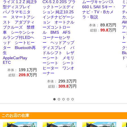
ライズ 1.2 Z 純正9
CX-5 2.0 20S ブラ
ムーヴキャンバス
ミ
型ディスプレイ
ックトーンエディ
660 L SAII Sキー・
ア
パノラマモニタ
ション 純正10.25
ナビ・TV・Bカメ
チ
ー スマートアシ
インチナビゲーシ
ラ・取説
カ
スト アダプティ
ョン オートクル
A
89.8
万円
本体：
ブクルーズ 禁煙
ーズコントロー
ア
99.8
万円
総額：
車 シーケンシャ
ル BMS AFS
ー
ルランプ付LEDヘ
コーナーセンサ
ト
ッド シートヒー
ー ヘッドアップ
ー
ター Bluetooth再
ディスプレイ パ
ク
生
ドルシフト レザ
Bl
AppleCarPlay
ーシート メモリ
ド
ETC
ーシート シート
ヒーター ワンオ
199.1
万円
本体：
ーナー
209.9
万円
総額：
299.3
万円
本体：
309.8
万円
総額：
このお店の在庫