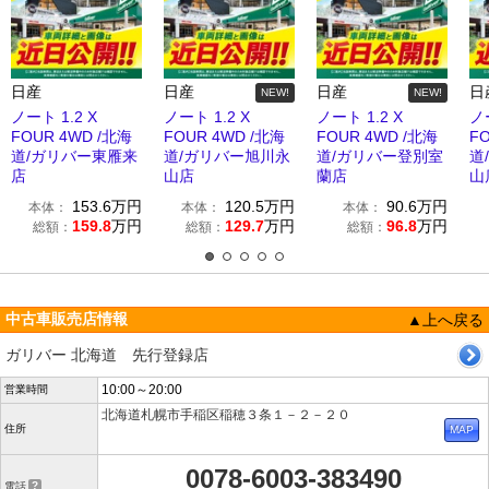
日産
日産
日産
日
NEW!
NEW!
ノート 1.2 X
ノート 1.2 X
ノート 1.2 X
ノー
FOUR 4WD /北海
FOUR 4WD /北海
FOUR 4WD /北海
F
道/ガリバー東雁来
道/ガリバー旭川永
道/ガリバー登別室
道
店
山店
蘭店
山
153.6
万円
120.5
万円
90.6
万円
本体：
本体：
本体：
159.8
万円
129.7
万円
96.8
万円
総額：
総額：
総額：
中古車販売店情報
▲上へ戻る
ガリバー 北海道 先行登録店
10:00～20:00
営業時間
北海道札幌市手稲区稲穂３条１－２－２０
住所
0078-6003-383490
電話