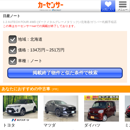
お気に入り
メニュー
日産
ノート
1.2 AUTECH FOUR 4WD (ダークメタルグレーメタリック) /北海道/ガリバー札幌手稲店
この車はカーセンサーnetでの掲載が終了しております。
地域：北海道
価格：134万円～251万円
車種：ノート
掲載終了物件と似た条件で検索
あなたにおすすめの中古車
［PR］
トヨタ
マツダ
ダイハツ
ミ