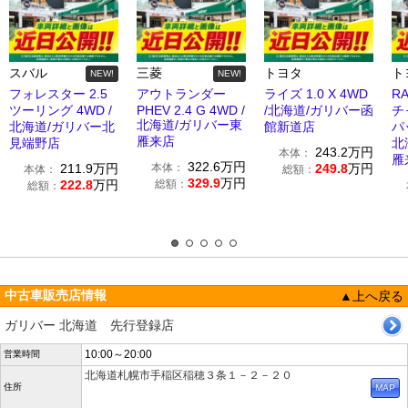
スバル
三菱
トヨタ
ト
NEW!
NEW!
フォレスター 2.5
アウトランダー
ライズ 1.0 X 4WD
R
ツーリング 4WD /
PHEV 2.4 G 4WD /
/北海道/ガリバー函
チ
北海道/ガリバー東
北海道/ガリバー北
館新道店
パ
雁来店
見端野店
北
243.2
万円
本体：
雁
322.6
万円
211.9
万円
本体：
249.8
万円
本体：
総額：
329.9
万円
222.8
万円
総額：
総額：
中古車販売店情報
▲上へ戻る
ガリバー 北海道 先行登録店
10:00～20:00
営業時間
北海道札幌市手稲区稲穂３条１－２－２０
住所