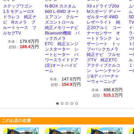
ステップワゴン
N-BOX カスタム
X3 xドライブ20d
ム
1.5 モデューロX
660 L 4WD オート
Mスポーツ ディー
ム
ドラレコ 純正ナ
エアコン クルー
ゼルターボ 4WD
S
ビ Rカメラ ブ
ズコントロール
レザーライト 純
T
ルートゥース フ
純正メモリーナビ
正20アルミ コー
イ
ルセグTV
Bluetooth機能 バ
ナーセンサー オ
ラ
ックカメラ
ートトランク レ
プ
179.9
万円
本体：
ETC 純正エンジ
ザーシート トッ
ト
189.4
万円
総額：
ンスターター シ
プ+バックカメラ
ー
ートヒーター パ
純正ナビ フルセ
ー
ワースライドドア
グTV 純正ETC
ル
(左)オートハイビ
アクティブクルコ
ミ
ーム
ン レーンチャン
ー
ジ&ディパーチャ
147.0
万円
本体：
ーウォーニング
154.9
万円
総額：
498.8
万円
本体：
515.1
万円
総額：
このお店の在庫