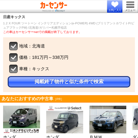
お気に入り
メニュー
日産
キックス
1.2 X FOUR ツートーン インテリアエディション(e-POWER) 4WD (ブリリアントホワイトP/ピ
ュアブラックPM) /北海道/ガリバー札幌手稲店
この車はカーセンサーnetでの掲載が終了しております。
地域：北海道
価格：181万円～338万円
車種：キックス
掲載終了物件と似た条件で検索
あなたにおすすめの中古車
［PR］
ホンダ
ホンダ
ＢＭＷ
ダ