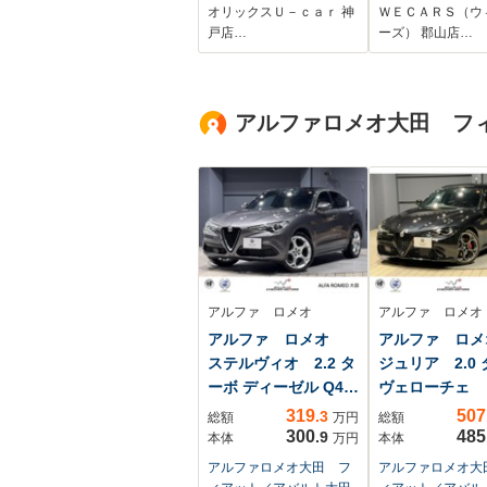
軽減/横滑り防止装置/
アバッグ 運転席
オリックスＵ－ｃａｒ 神
ＷＥＣＡＲＳ（ウ
アイドリングストッ
バッグ 助手席/
戸店…
ーズ） 郡山店…
プ/PS/PW
ッグ サイド/ア
イール 純正 1
アルファロメオ大田 フ
アルファ ロメオ
アルファ ロメオ
アルファ ロメオ
アルファ ロ
ステルヴィオ 2.2 タ
ジュリア 2.0
ーボ ディーゼル Q4
ヴェローチェ
...
319
507
.3
総額
万円
総額
300
485
.9
本体
万円
本体
アルファロメオ大田 フ
アルファロメオ大