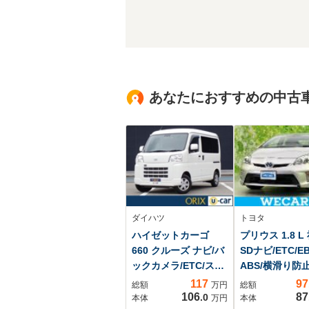
あなたにおすすめの中古
ダイハツ
トヨタ
ハイゼットカーゴ
プリウス 1.8 L
660 クルーズ ナビ/バ
SDナビ/ETC/E
ックカメラ/ETC/スマ
ABS/横滑り防
ートキー/ABS/両側ス
アイドリングス
117
97
総額
万円
総額
ライドドア/衝突回避
プ/バックモニタ
106
87
.0
本体
万円
本体