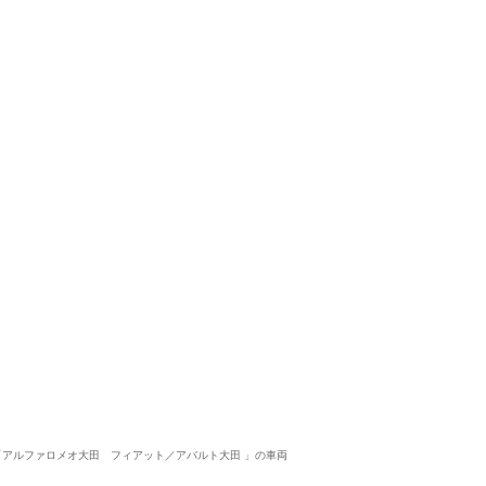
対応が良かったです
5
5
5
0
接客：
雰囲気：
アフター：
品質：
総合評価
点
ディーラーだけあって、車の品質はさることながら、担当者の対応が良
等も無く、こちらのタイミングで購入の意思を伝えることが出来たの
アルファ ロメオ ジュリア（2023/09購入）
2023/10/02投稿
ねこさん
「アルファロメオ大田 フィアット／アバルト大田 」の車両