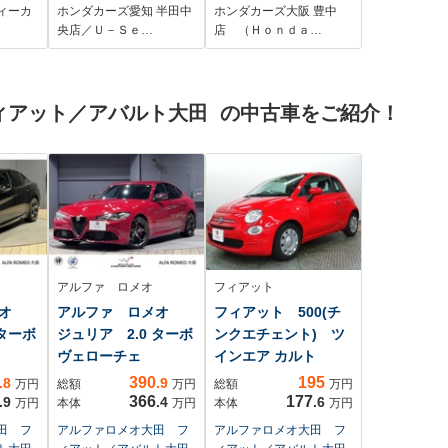
/エア
BTaudio フルセグ
リアカメラ ETC
ィーカ
ホンダカーズ愛知 半田中
ホンダカーズ大阪 豊中
エアバ
DVD Rカメラ シ-ト
衝突軽減ブレーキ
央店／Ｕ－Ｓｅ…
店 （Ｈｏｎｄａ…
ルミホ
ヒ-タ- ETC クルコン
チップアップシー
5インチ
両側電動ドア LEDラ
ト パドルシフト
イト スマ-トキ-
クルーズコントロー
ィアット／アバルト大田 の中古車をご紹介！
ル LEDオートライ
ト フォグライト
アルファ ロメオ
フィアット
メオ
アルファ ロメオ
フィアット 500(チ
 ターボ
ジュリア 2.0 ターボ
ンクエチェント) ツ
ヴェローチェ
インエア カルト
390
195
.8
.9
万円
総額
万円
総額
万円
366
177
.9
.4
.6
万円
本体
万円
本体
万円
田 フ
アルファロメオ大田 フ
アルファロメオ大田 フ