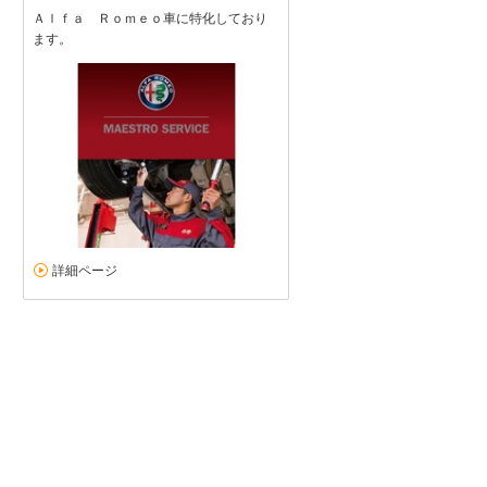
Ａｌｆａ Ｒｏｍｅｏ車に特化しており
ます。
詳細ページ