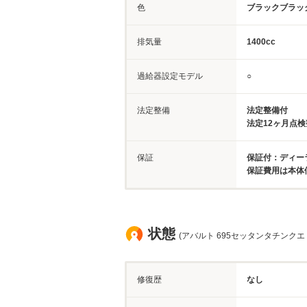
色
ブラックブラッ
排気量
1400cc
過給器設定モデル
○
法定整備
法定整備付
法定12ヶ月点
保証
保証付：ディーラ
保証費用は本体
状態
(アバルト 695セッタンタチンクエ
修復歴
なし