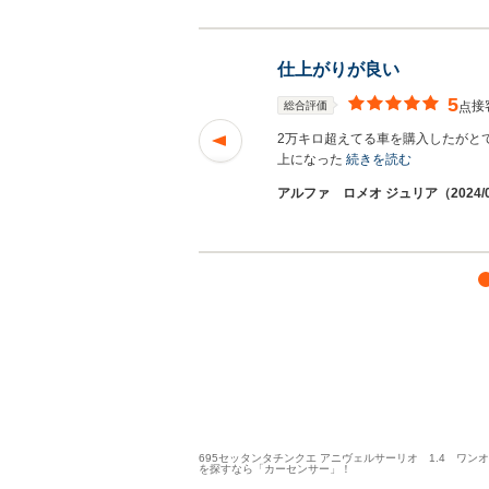
仕上がりが良い
5
接
総合評価
点
にいろいろと教えて
2万キロ超えてる車を購入したがと
上になった
続きを読む
08/10投
シリリンさ
アルファ ロメオ ジュリア（2024/
ん
695セッタンタチンクエ アニヴェルサーリオ 1.4 
を探すなら「カーセンサー」！