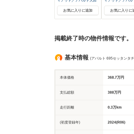
ィアット／アバルト大田
ィアット／アバル
お気に入りに追加
お気に入りに
掲載終了時の物件情報です。
基本情報
(アバルト 695セッタンタ
本体価格
368.7万円
支払総額
388万円
走行距離
0.3万km
(初度登録年)
2024(R06)