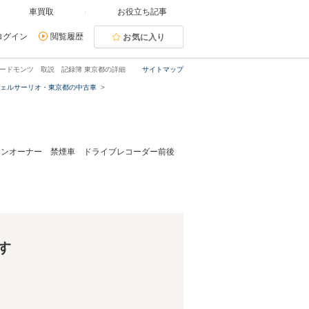
車買取
お役立ち記事
ログイン
閲覧履歴
お気に入り
コードモンツ 取説 記録簿 東京都の詳細
サイトマップ
ヴェルサーリオ・東京都の中古車
 ワンオーナー 禁煙車 ドライブレコーダー前後
す