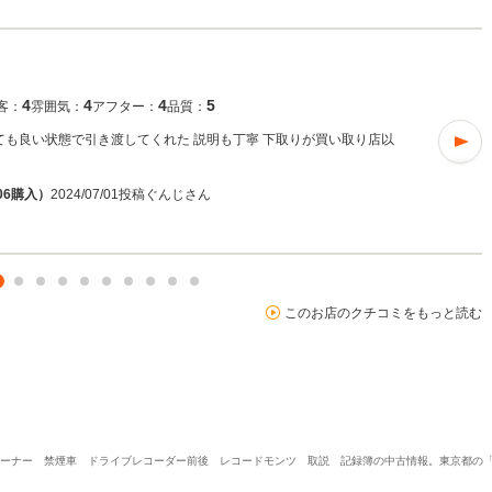
4
4
4
5
客：
雰囲気：
アフター：
品質：
ても良い状態で引き渡してくれた 説明も丁寧 下取りが買い取り店以
06購入）
2024/07/01投稿
ぐんじさん
このお店のクチコミをもっと読む
ワンオーナー 禁煙車 ドライブレコーダー前後 レコードモンツ 取説 記録簿の中古情報。東京都の