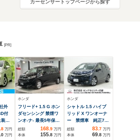
カーセンサートップページから探す
車
[PR]
ホンダ
ホンダ
 社外
フリード+ 1.5 G ホン
シャトル 1.5 ハイブ
BD付
ダセンシング 禁煙ワ
リッド X ワンオーナ
止装置/
ンオ-ナ- 最長5年保証
ー 禁煙車 純正7イ
トッ
9inナビ ドラレコ
ンチナビ(VXM-
168
83
.8
.9
.7
万円
総額
万円
総額
万円
ー/エ
AppleCarPlay
175VFi) フルセグ
155
69
.0
.8
.8
万円
本体
万円
本体
万円