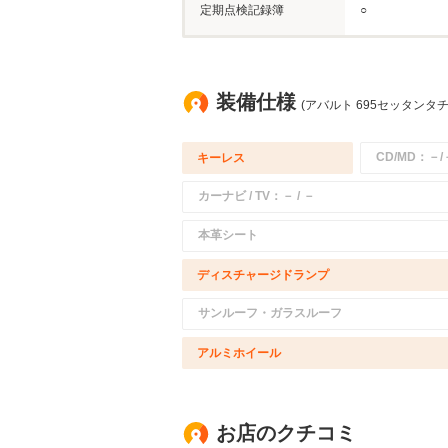
定期点検記録簿
○
装備仕様
(アバルト 695セッタンタ
CD/MD：－/
キーレス
カーナビ / TV：－ / －
本革シート
ディスチャージドランプ
サンルーフ・ガラスルーフ
アルミホイール
お店のクチコミ