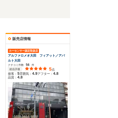
販売店情報
カーセンサー認定取扱店
アルファロメオ大田 フィアット／アバ
ルト大田
56
クチコミ件数
件
5
総合評価
点
5
4.9
4.8
接客：
雰囲気：
アフター：
4.8
品質：