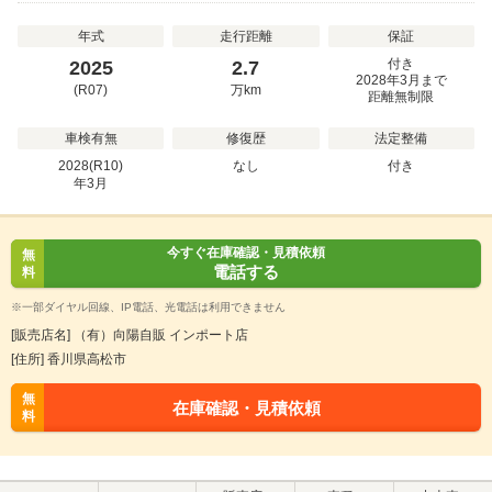
年式
走行距離
保証
付き
2025
2.7
2028年3月まで
(R07)
万
km
距離無制限
車検有無
修復歴
法定整備
2028(R10)
なし
付き
年
3
月
今すぐ在庫確認・見積依頼
無
電話する
料
※一部ダイヤル回線、IP電話、光電話は利用できません
[販売店名] （有）向陽自販 インポート店
[住所] 香川県高松市
無
在庫確認・見積依頼
料