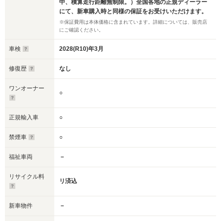
中、積算走行距離無制限。）全国各地の正規ディーラー
にて、新車購入時と同様の保証をお受けいただけます。
※保証費用は本体価格に含まれています。詳細については、販売店
にご確認ください。
車検
2028(R10)年3月
修復歴
なし
ワンオーナー
○
正規輸入車
○
禁煙車
○
福祉車両
－
リサイクル料
リ済込
新車物件
－