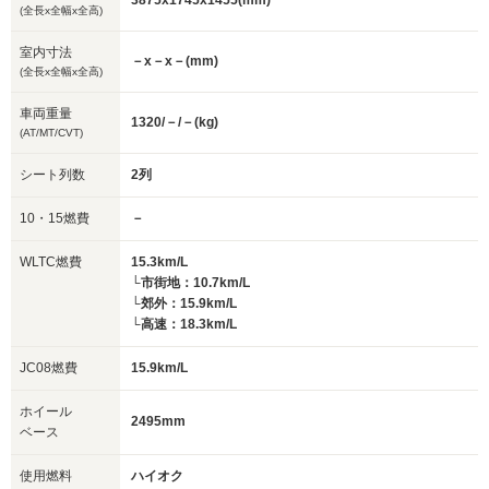
3875x1745x1455(mm)
(全長x全幅x全高)
室内寸法
－x－x－(mm)
(全長x全幅x全高)
車両重量
1320/－/－(kg)
(AT/MT/CVT)
シート列数
2列
10・15燃費
－
WLTC燃費
15.3km/L
└市街地：10.7km/L
└郊外：15.9km/L
└高速：18.3km/L
JC08燃費
15.9km/L
ホイール
2495mm
ベース
使用燃料
ハイオク