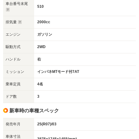
車台番号末尾
510
排気量
2000cc
エンジン
ガソリン
駆動方式
2WD
ハンドル
右
ミッション
インパネMTモード付7AT
乗車定員
4名
ドア数
3
新車時の車種スペック
発売年月
25(R07)/03
車体寸法