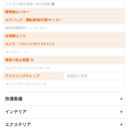
アクセル踏み間違い防止装置
障害物センサー
エアバッグ：運転席/助手席/サイド/－
頸部衝撃緩和ヘッドレスト
全周囲カメラ
カメラ：フロント/サイド/バック
モニター：－/－
横滑り防止装置
ヒルディセントコントロール
アイドリングストップ
盗難防止装置
オートマチックハイビーム
快適装備
インテリア
エクステリア