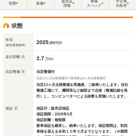
販売店
車種
中古車
状態
装備
情報
スペック
比較表
状態
年式
2025
(R07)
年
(初年度登録年)
走行距離
2.7
万km
法定整備
法定整備付
法定12ヶ月点検整備付※商用車は6ヶ月点検整備付
法定12ヶ月点検整備を実施後、ご納車いたします。自社
整備工場にて、機関系など細部まで点検（整備記録を発
行）し、コンピューターによる診断も実施いたします。
保証
保証付：販売店保証
保証期限：2028年3月
保証距離：無制限
新車保証を継承し、納車いたします。保証期間は、初回
車検を迎える令和１０年３月までとなります。（※期間