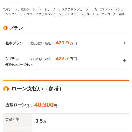
黒革シート、電動シート、シートヒーター、ステアリングヒーター、カープレイハーマンカー
ドンサウンド、アダプティブサスペンション、３６０°カメラ、純正ドライブレコーダー前後
プラン
421.9
万円
基本プラン
支払総額（税込）
422.7
万円
Aプラン
支払総額（税込）
希望ナンバープラン
入力途中の情報を保存しますか？
※次回問い合わせをする際に自動入力されます
※保存された情報は
90
日で破棄されます
ローン支払い（参考）
いいえ
はい
40,300
通常ローン
月々
円
実質年率
3.5
%