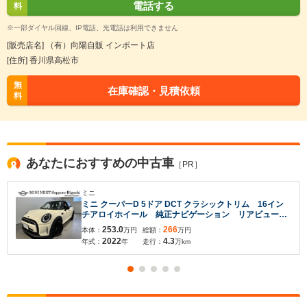
電話する
料
※一部ダイヤル回線、IP電話、光電話は利用できません
[販売店名] （有）向陽自販 インポート店
[住所] 香川県高松市
無
在庫確認・見積依頼
料
あなたにおすすめの中古車
［PR］
ミニ
ミニ クーパーD 5ドア DCT クラシックトリム 16イン
チアロイホイール 純正ナビゲーション リアビューカ
メラ パーキングアシスト 前席シートヒーター 認定
253.0
266
本体：
万円
総額：
万円
中古車 2年保証
2022
4.3
年式：
年
走行：
万km