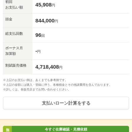
初回
45,908
円
お支払い額
頭金
844,000
円
総支払回数
96
回
ボーナス月
-
円
加算額
割賦販売価格
4,718,408
円
※上記のお支払い例は、あくまでも参考例です。
※上記の金額には購入・登録に伴う、各種税金とその他諸費用を含んでおります。
※詳しくは、各販売店までお問い合わせください。
支払いローン計算をする
今すぐ在庫確認・見積依頼
無