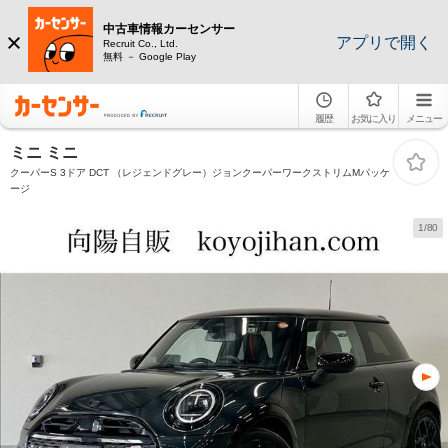
中古車情報カーセンサー
アプリで開く
Recruit Co., Ltd.
無料 － Google Play
履歴
お気に入り
メニュー
ミニ ミニ
クーパーS 3ドア DCT （レジェンドグレー）ジョンクーパーワークストリムMパッケ
ージ
1/80