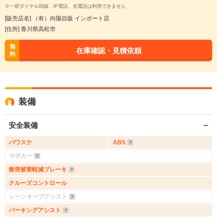
※一部ダイヤル回線、IP電話、光電話は利用できません
[販売店名] （有）向陽自販 インポート店
[住所] 香川県高松市
無
在庫確認・見積依頼
料
装備
安全装備
パワステ
ABS
サポカー
衝突被害軽減ブレーキ
クルーズコントロール
レーンキープアシスト
パーキングアシスト