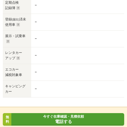
定期点検
－
記録簿
登録
済未
(届出)
－
使用車
展示・試乗車
－
レンタカー
－
アップ
エコカー
－
減税対象車
キャンピング
－
カー
今すぐ在庫確認・見積依頼
無
電話する
料