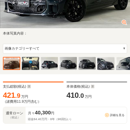
本体写真内容：
支払総額(税込)
本体価格(税込)
421
410
.9
.0
万円
万円
（諸費用
11.9
万円含む）
40,300
通常ローン
月々
円
詳細を見る
（税込）
頭金
84.40
万円・
8
年（
96
回払い）