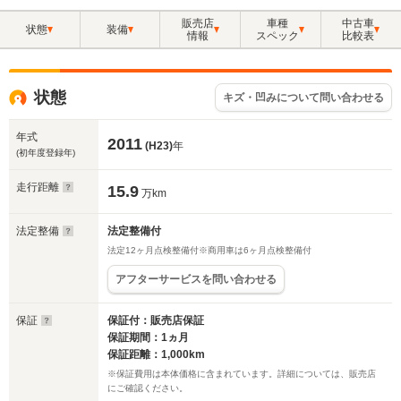
販売店
車種
中古車
状態
装備
情報
スペック
比較表
状態
キズ・凹みについて問い合わせる
年式
2011
(H23)
年
(初年度登録年)
走行距離
15.9
万km
法定整備
法定整備付
法定12ヶ月点検整備付※商用車は6ヶ月点検整備付
アフターサービスを問い合わせる
保証
保証付：販売店保証
保証期間：1ヵ月
保証距離：1,000km
※保証費用は本体価格に含まれています。詳細については、販売店
にご確認ください。