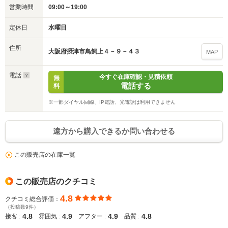
※保存された情報は
90
日で破棄されます
営業時間
09:00～19:00
定休日
水曜日
いいえ
はい
住所
大阪府摂津市鳥飼上４－９－４３
MAP
電話
今すぐ在庫確認・見積依頼
無
電話する
料
※一部ダイヤル回線、IP電話、光電話は利用できません
遠方から購入できるか問い合わせる
この販売店の在庫一覧
この販売店のクチコミ
4.8
クチコミ総合評価：
（投稿数9件）
4.8
4.9
4.9
4.8
接客 :
雰囲気 :
アフター :
品質 :