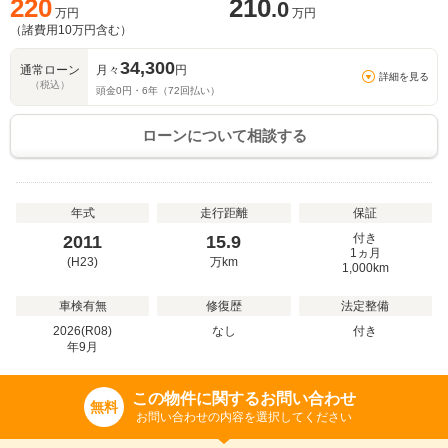
220
210
.0
万円
万円
（諸費用
10
万円含む）
34,300
通常ローン
月々
円
詳細を見る
（税込）
頭金
0
円・
6
年（
72
回払い）
ローンについて相談する
年式
走行距離
保証
付き
2011
15.9
1ヵ月
(H23)
万
km
1,000km
車検有無
修復歴
法定整備
2026(R08)
なし
付き
年
9
月
この物件に関するお問い合わせ
無料
お問い合わせの内容を選択してください