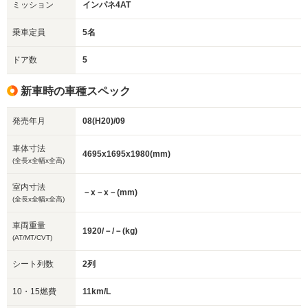
ミッション
インパネ4AT
乗車定員
5名
ドア数
5
新車時の車種スペック
発売年月
08(H20)/09
車体寸法
4695x1695x1980(mm)
(全長x全幅x全高)
室内寸法
－x－x－(mm)
(全長x全幅x全高)
車両重量
1920/－/－(kg)
(AT/MT/CVT)
シート列数
2列
10・15燃費
11km/L