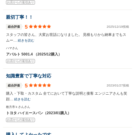
お店からの返信あり
親切丁寧！！
5
総合評価
2025/12/19投稿
スタッフの皆さん、大変お世話になりました。 見積もりから納車までもス
ムー…
続きを読む
ハマさん
アバルト 5001.4 （2025/12購入）
お店からの返信あり
知識豊富で丁寧な対応
5
総合評価
2023/01/27投稿
購入・下取・カスタム 全てにおいて丁寧な説明と接客 エンジニアさんも笑
顔…
続きを読む
枚方市ｋさんさん
トヨタ ハイエースバン（2023/01購入）
お店からの返信あり
購入してよかったです