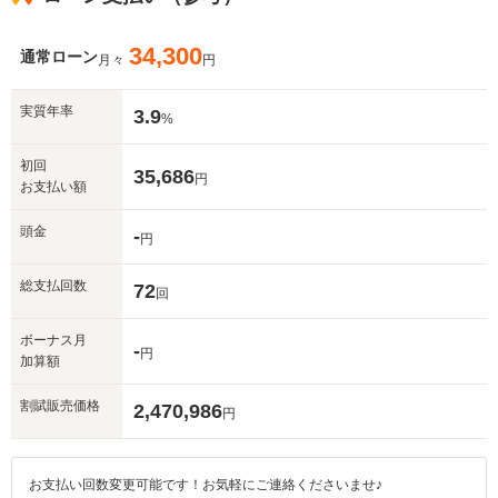
34,300
通常ローン
月々
円
実質年率
3.9
%
初回
35,686
円
お支払い額
頭金
-
円
総支払回数
72
回
ボーナス月
-
円
加算額
割賦販売価格
2,470,986
円
お支払い回数変更可能です！お気軽にご連絡くださいませ♪