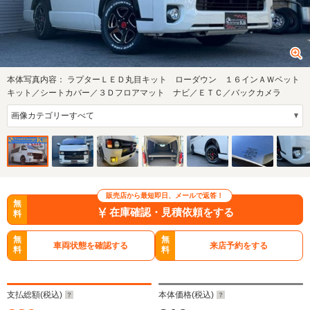
本体写真内容：
ラプターＬＥＤ丸目キット ローダウン １６インＡＷベット
キット／シートカバー／３Ｄフロアマット ナビ／ＥＴＣ／バックカメラ
販売店から最短即日、メールで返答！
無
在庫確認・見積依頼をする
料
無
無
車両状態を確認する
来店予約をする
料
料
支払総額(税込)
本体価格(税込)