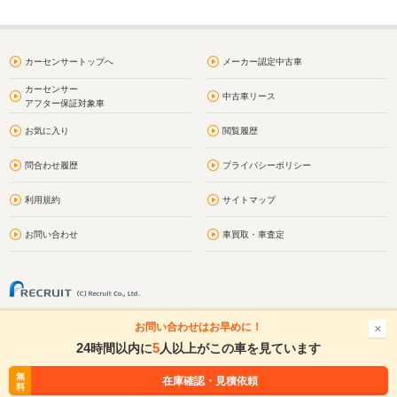
カーセンサートップへ
メーカー認定中古車
カーセンサー
中古車リース
アフター保証対象車
お気に入り
閲覧履歴
問合わせ履歴
プライバシーポリシー
利用規約
サイトマップ
お問い合わせ
車買取・車査定
お問い合わせはお早めに！
24
5
時間以内に
人以上がこの車を見ています
無
無
在庫確認・見積依頼
在庫確認・見積依頼
料
料