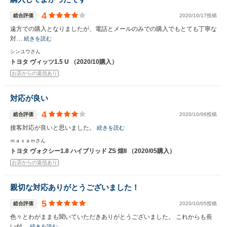
4
総合評価
2020/10/17投稿
遠方での購入となりましたが、電話とメールのみでの購入でもとても丁寧な
対…
続きを読む
シンユウさん
トヨタ ヴィッツ1.5 U （2020/10購入）
お店からの返信あり
対応が良い
4
総合評価
2020/10/06投稿
接客対応が良いと思いました。
続きを読む
ｍａｘａｍさん
トヨタ ヴォクシー1.8 ハイブリッド ZS 煌II （2020/05購入）
お店からの返信あり
親切な対応ありがとうございました！
5
総合評価
2020/10/05投稿
色々とわがままも聞いていただきありがとうございました。 これからも長
い付…
続きを読む