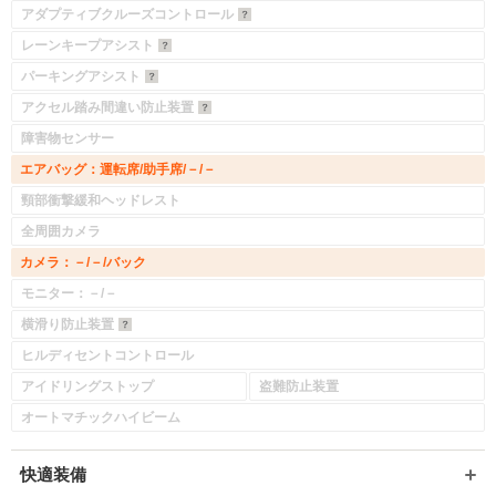
アダプティブクルーズコントロール
レーンキープアシスト
パーキングアシスト
アクセル踏み間違い防止装置
障害物センサー
エアバッグ：運転席/助手席/－/－
頸部衝撃緩和ヘッドレスト
全周囲カメラ
カメラ：－/－/バック
モニター：－/－
横滑り防止装置
ヒルディセントコントロール
アイドリングストップ
盗難防止装置
オートマチックハイビーム
快適装備