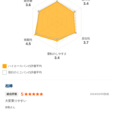
維持費
3.4
3.6
居住性
積載性
3.7
4.5
運転のしやすさ
3.4
ハイエースバンの評価平均
現行のミニバンの評価平均
相棒
5
総合評価
2024/02/05投稿
大変乗りやすい
弥勒さん