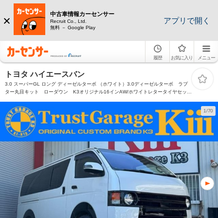
中古車情報カーセンサー
アプリで開く
Recruit Co., Ltd.
無料 － Google Play
履歴
お気に入り
メニュー
トヨタ ハイエースバン
3.0 スーパーGL ロング ディーゼルターボ （ホワイト）3.0ディーゼルターボ ラプ
ター丸目キット ローダウン K3オリジナル16インAW/ホワイトレタータイヤセッ
ト B/Kシートカバー ベットキット K3オリジナル3Dフロアマット ナビ/ETC/バ
ックカメラ
1/70