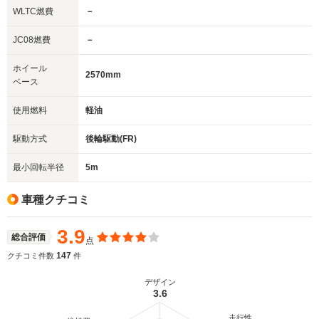
WLTC燃費
－
JC08燃費
－
ホイール
2570mm
ベース
使用燃料
軽油
駆動方式
後輪駆動(FR)
最小回転半径
5m
車種クチコミ
3.9
総合評価
点
147
クチコミ件数
件
デザイン
3.6
走行性