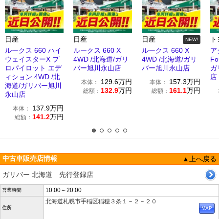
日産
日産
日産
ト
NEW!
ルークス 660 ハイ
ルークス 660 X
ルークス 660 X
アク
ウェイスターX プ
4WD /北海道/ガリ
4WD /北海道/ガリ
Fo
ロパイロット エデ
バー旭川永山店
バー旭川永山店
ガ
ィション 4WD /北
店
129.6
万円
157.3
万円
本体：
本体：
海道/ガリバー旭川
132.9
万円
161.1
万円
総額：
総額：
永山店
137.9
万円
本体：
141.2
万円
総額：
中古車販売店情報
▲上へ戻る
ガリバー 北海道 先行登録店
10:00～20:00
営業時間
北海道札幌市手稲区稲穂３条１－２－２０
住所