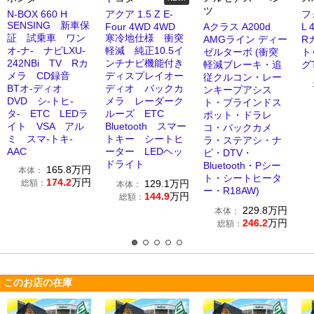
ツ
N-BOX 660 H
アクア 1.5 Z E-
フ
SENSING 新車保
Four 4WD 4WD
Aクラス A200d
L
証 試乗車 ワン
寒冷地仕様 衝突
AMGライン ディー
R
オ-ナ- ナビLXU-
軽減 純正10.5イ
ゼルターボ (衝突
ト
242NBi TV Rカ
ンチナビ機能付き
軽減ブレーキ・追
グ
メラ CD録音
ディスプレイオー
従クルコン・レー
BTオ-ディオ
ディオ バックカ
ンキープアシス
DVD シ-トヒ-
メラ レーダーク
ト・ブラインドス
タ- ETC LEDラ
ルーズ ETC
ポット・ドラレ
イト VSA アル
Bluetooth スマー
コ・バックカメ
ミ スマ-トキ-
トキー シートヒ
ラ・ステアシ・ナ
AAC
ーター LEDヘッ
ビ・DTV・
ドライト
Bluetooth・Pシー
165.8
万円
本体：
ト・シートヒータ
174.2
万円
総額：
129.1
万円
本体：
ー・R18AW)
144.9
万円
総額：
229.8
万円
本体：
246.2
万円
総額：
このお店の在庫