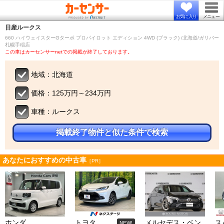
お気に入り
メニュー
日産
ルークス
660 ハイウェイスターGターボ プロパイロット エディション 4WD (ブラック) /北海道/ガリバー
札幌手稲店
この車はカーセンサーnetでの掲載が終了しております。
地域：北海道
価格：125万円～234万円
車種：ルークス
掲載終了物件と似た条件で検索
あなたにおすすめの中古車
［PR］
ホンダ
トヨタ
メルセデス・ベン
ス
NEW!