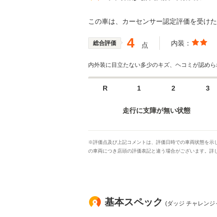
この車は、カーセンサー認定評価を受け
4
内装：
総合評価
点
内外装に目立たない多少のキズ、ヘコミが認めら
R
1
2
3
走行に支障が無い状態
※評価点及び上記コメントは、評価日時での車両状態を示し
の車両につき店頭の評価表記と違う場合がございます。詳し
基本スペック
(ダッジ チャレンジャ