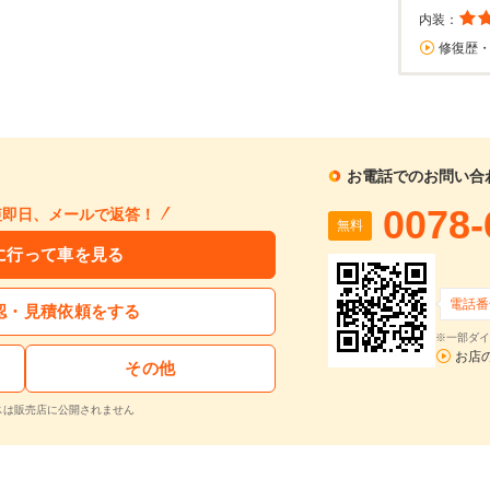
内装：
修復歴
お電話でのお問い合
0078-
短即日、メールで返答！
無料
に行って車を見る
電話番
認・見積依頼をする
※一部ダイ
お店
その他
スは販売店に公開されません