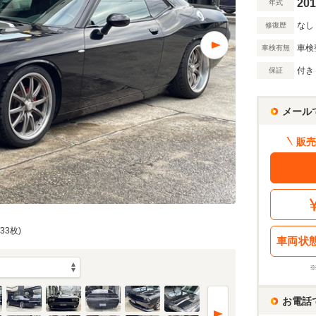
201
年式
なし
修復歴
車検
車検有無
付き
保証
メール
販売
33枚)
車両状
お電話