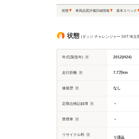
状態
車両品質評価詳細情報
基本スペック
状態
(ダッジ チャレンジャー SXT 埼玉県
年式(製造年)
2012(H24)
走行距離
7.7万km
修復歴
なし
定期点検記録簿
－
禁煙車
－
リサイクル料
リ済込