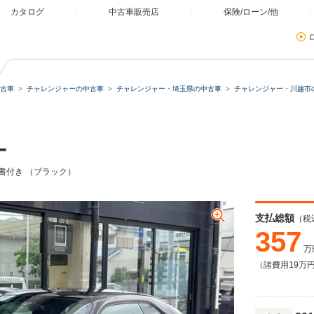
カタログ
中古車販売店
保険/ローン/他
古車
チャレンジャーの中古車
チャレンジャー・埼玉県の中古車
チャレンジャー・川越市
ー
書付き （ブラック）
支払総額
（税
357
万
（諸費用19万