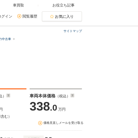
車買取
お役立ち記事
ログイン
閲覧履歴
お気に入り
サイトマップ
の中古車
車両本体価格
込）
（税込）
338
.0
円
万円
円含む）
価格見直しメールを受け取る