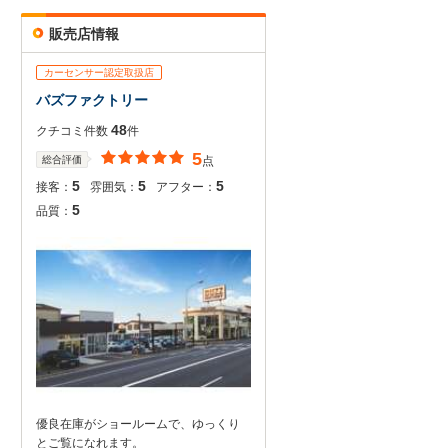
販売店情報
カーセンサー認定取扱店
バズファクトリー
48
クチコミ件数
件
5
総合評価
点
5
5
5
接客：
雰囲気：
アフター：
5
品質：
優良在庫がショールームで、ゆっくり
とご覧になれます。