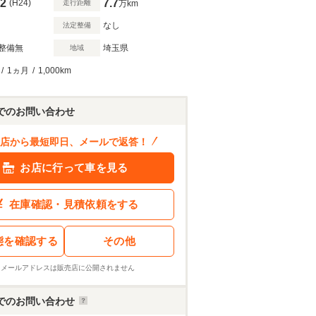
2
7.7
(H24)
走行距離
万km
なし
法定整備
整備無
埼玉県
地域
/
1ヵ月
/
1,000km
でのお問い合わせ
店から最短即日、メールで返答！
お店に行って車を見る
在庫確認・見積依頼をする
態を確認する
その他
※メールアドレスは販売店に公開されません
でのお問い合わせ