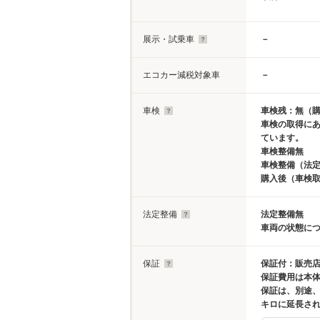
展示・試乗車
－
エコカー減税対象車
－
車検
車検残：無（
車検の取得に
ています。
車検整備無
車検整備（法定
購入後（車検
法定整備
法定整備無
車両の状態に
保証
保証付：販売店
保証費用は本
保証は、別途、
キロに延長さ