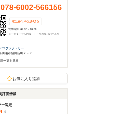
0078-6002-566156
電話番号を読み取る
営業時間
09:30～18:30
※一部ダイヤル回線、IP・光回線は利用不可
バズファクトリー
県川越市脇田新町７－７
在庫一覧を見る
お気に入り追加
質評価情報
サー認定
4
点