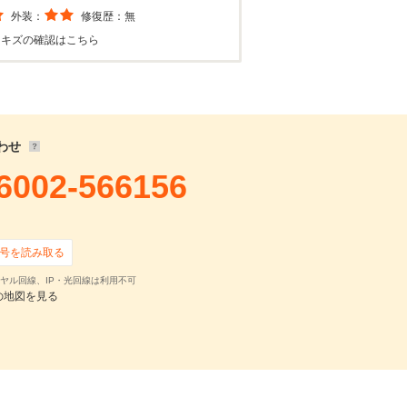
外装：
修復歴：
無
・キズの確認はこちら
わせ
6002-566156
号を読み取る
ヤル回線、IP・光回線は利用不可
の地図を見る