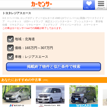
お気に入り
メニュー
トヨタ
レジアスエース
3.0 スーパーGL ロングボディ ディーゼルターボ 4WD (ホワイトパール) 両側パワースライドド
ア ベッドキット LEDヘッドランプ 純正エンジンスターター プッシュスタート 寒冷地
仕様 リヤエアコン リヤヒーター フォグランプ プライバシーガラス スマートキー
この車はカーセンサーnetでの掲載が終了しております。
地域：北海道
価格：165万円～307万円
車種：レジアスエース
掲載終了物件と似た条件で検索
あなたにおすすめの中古車
［PR］