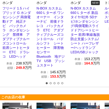
ホンダ
ホンダ
ホンダ
ト
NEW!
フリード 1.5 ハイ
N-BOX カスタム
N-BOX カスタム
ル
ブリッド G ホンダ
660 L ターボ ワン
660 L ターボ 新品
ポ
センシング 両側電
オーナー インタ
タイヤ/社外 SDナ
ス
動ドア 純正ナ
ーナビ 前後ドラ
ビ/ホンダセンシン
L
ビ バックカメ
レコ バックカメ
グ/両側電動スライ
ラ ホンダセンシ
ラ ETC アダプ
ドドア/シートヒー
ング 禁煙車 ア
ティブクルーズコ
ター 前席/車線逸脱
ダプティブクルー
ントロール パド
防止支援システム/
ズコントロール
ルシフト シート
シート ハーフレザ
前席シートヒータ
ヒーター 障害物
ー/ヘッドランプ
ー ETC ドラレ
センサー
LED/USBジャック
コ LEDヘッド
Bluetooth 地デジ
153.2
万円
本体：
TV USB プッシ
238.9
万円
164.9
万円
本体：
総額：
ュスタート
249.9
万円
総額：
145.6
万円
本体：
153.5
万円
総額：
このお店の在庫