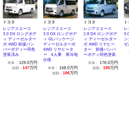
トヨタ
トヨタ
トヨタ
ト
レジアスエース
レジアスエース
レジアスエース
レ
3.0 DX ロングボデ
3.0 DX ロングボデ
2.8 DX ロングボデ
3
ィ ディーゼルター
ィ GLパッケージ
ィ ディーゼルター
ン
ボ 4WD 前後バン
ディーゼルターボ
ボ 4WD リヤヒー
ゼ
パーボディー同色
4WD リヤヒータ
ター 前後バンパ
塗装済み
ー 6人乗 寒冷地
ーボディ同色塗装
仕様
129.0
万円
178.0
万円
本体：
本体：
147
万円
168.0
万円
195
万円
総額：
本体：
総額：
186
万円
総額：