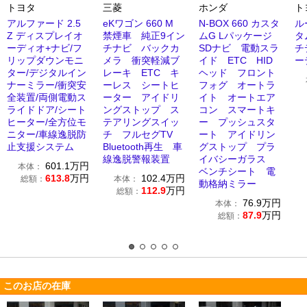
トヨタ
三菱
ホンダ
ト
アルファード 2.5
eKワゴン 660 M
N-BOX 660 カスタ
ル
Z ディスプレイオ
禁煙車 純正9イン
ムG Lパッケージ
タ
ーディオ+ナビ/フ
チナビ バックカ
SDナビ 電動スラ
チ
リップダウンモニ
メラ 衝突軽減ブ
イド ETC HID
ー
ター/デジタルイン
レーキ ETC キ
ヘッド フロント
ナーミラー/衝突安
ーレス シートヒ
フォグ オートラ
全装置/両側電動ス
ーター アイドリ
イト オートエア
ライドドア/シート
ングストップ ス
コン スマートキ
ヒーター/全方位モ
テアリングスイッ
ー プッシュスタ
ニター/車線逸脱防
チ フルセグTV
ート アイドリン
止支援システム
Bluetooth再生 車
グストップ プラ
線逸脱警報装置
イバシーガラス
601.1
万円
本体：
ベンチシート 電
613.8
万円
102.4
万円
総額：
本体：
動格納ミラー
112.9
万円
総額：
76.9
万円
本体：
87.9
万円
総額：
このお店の在庫