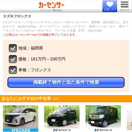
お気に入り
メニュー
スズキ
フロンクス
1.5 (アークティックホワイトP ブラック2トーンR) ワンオーナー 禁煙車 純正9型ナビ 全方
位カメラ AppleCarPlay オートエアコン LEDヘッドライト 前席シートヒーター 電子パ
ーキングブレーキ&ブレーキホールド ワイヤレス充電 ETC 16inchAW
この車はカーセンサーnetでの掲載が終了しております。
地域：福岡県
価格：181万円～338万円
車種：フロンクス
掲載終了物件と似た条件で検索
あなたにおすすめの中古車
［PR］