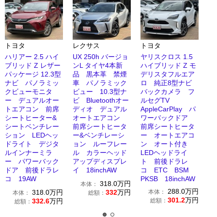
トヨタ
レクサス
トヨタ
ハリアー 2.5 ハイ
UX 250h バージョ
ヤリスクロス 1.5
ブリッド Z レザー
ンL タイヤ4本新
ハイブリッド Z モ
パッケージ 12.3型
品 黒本革 禁煙
デリスタフルエア
ナビ パノラミッ
車 パノラミック
ロ 純正8型ナビ
クビューモニタ
ビュー 10.3型ナ
バックカメラ フ
ー デュアルオー
ビ Bluetoothオー
ルセグTV
トエアコン 前席
ディオ デュアル
AppleCarPlay パ
シートヒーター&
オートエアコン
ワーバックドア
シートベンチレー
前席シートヒータ
前席シートヒータ
ション LEDヘッ
ー&ベンチレーシ
ー オートエアコ
ドライト デジタ
ョン ルーフレー
ン オート付き
ルインナーミラ
ル カラーヘッド
LEDヘッドライ
ー パワーバック
アップディスプレ
ト 前後ドラレ
ドア 前後ドラレ
イ 18inchAW
コ ETC BSM
コ 19AW
PKSB 18inchAW
318.0
万円
本体：
288.0
万円
318.0
万円
332
万円
本体：
本体：
総額：
301.2
万円
332.6
万円
総額：
総額：