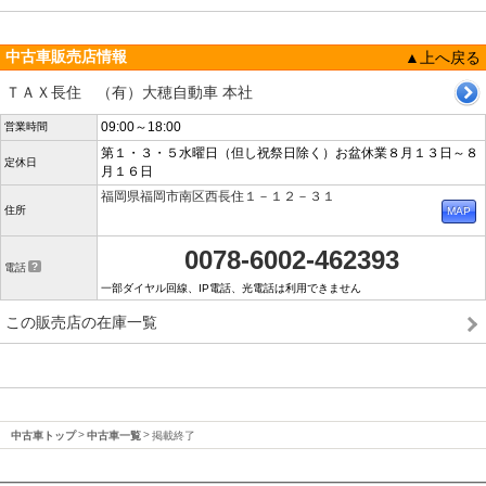
中古車販売店情報
▲上へ戻る
ＴＡＸ長住 （有）大穂自動車 本社
09:00～18:00
営業時間
第１・３・５水曜日（但し祝祭日除く）お盆休業８月１３日～８
定休日
月１６日
福岡県福岡市南区西長住１－１２－３１
住所
0078-6002-462393
電話
一部ダイヤル回線、IP電話、光電話は利用できません
この販売店の在庫一覧
中古車トップ
中古車一覧
掲載終了