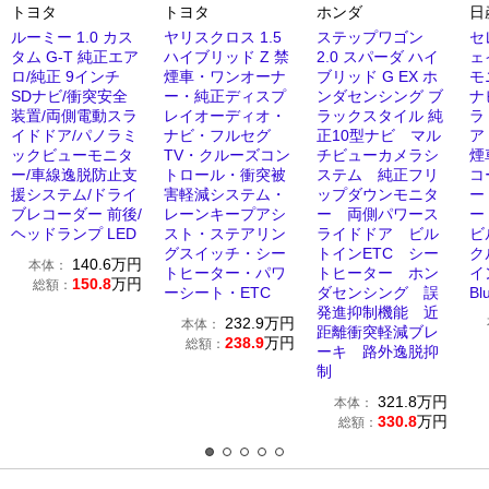
トヨタ
トヨタ
ホンダ
日
ルーミー 1.0 カス
ヤリスクロス 1.5
ステップワゴン
セ
タム G-T 純正エア
ハイブリッド Z 禁
2.0 スパーダ ハイ
ェ
ロ/純正 9インチ
煙車・ワンオーナ
ブリッド G EX ホ
モ
SDナビ/衝突安全
ー・純正ディスプ
ンダセンシング ブ
ナ
装置/両側電動スラ
レイオーディオ・
ラックスタイル 純
ラ
イドドア/パノラミ
ナビ・フルセグ
正10型ナビ マル
ア
ックビューモニタ
TV・クルーズコン
チビューカメラシ
煙
ー/車線逸脱防止支
トロール・衝突被
ステム 純正フリ
コ
援システム/ドライ
害軽減システム・
ップダウンモニタ
ー
ブレコーダー 前後/
レーンキープアシ
ー 両側パワース
ー
ヘッドランプ LED
スト・ステアリン
ライドドア ビル
ビ
グスイッチ・シー
トインETC シー
ク
140.6
万円
本体：
トヒーター・パワ
トヒーター ホン
イ
150.8
万円
総額：
ーシート・ETC
ダセンシング 誤
Bl
発進抑制機能 近
232.9
万円
本体：
距離衝突軽減ブレ
238.9
万円
総額：
ーキ 路外逸脱抑
制
321.8
万円
本体：
330.8
万円
総額：