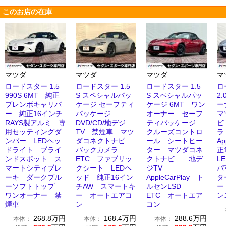
このお店の在庫
マツダ
マツダ
マツダ
マ
ロードスター 1.5
ロードスター 1.5
ロードスター 1.5
ロ
990S 6MT 純正
S スペシャルパッ
S スペシャルパッ
2.
ブレンボキャリパ
ケージ セーフティ
ケージ 6MT ワン
ー
ー 純正16インチ
パッケージ
オーナー セーフ
マ
RAYS製アルミ 専
DVD/CD/地デジ
ティパッケージ
ビ
用セッティングダ
TV 禁煙車 マツ
クルーズコントロ
ラ
ンパー LEDヘッ
ダコネクトナビ
ール シートヒー
Ap
ドライト ブライ
バックカメラ
ター マツダコネ
正
ンドスポット ス
ETC ファブリッ
クトナビ 地デ
L
マートシティブレ
クシート LEDヘ
ジTV
パ
ーキ ダークブル
ッド 純正16イン
AppleCarPlay ト
タ
ーソフトトップ
チAW スマートキ
ルセンLSD
ー
ワンオーナー 禁
ー オートエアコ
ETC オートエア
ン
煙車
ン
コン
268.8
万円
168.4
万円
288.6
万円
本体：
本体：
本体：