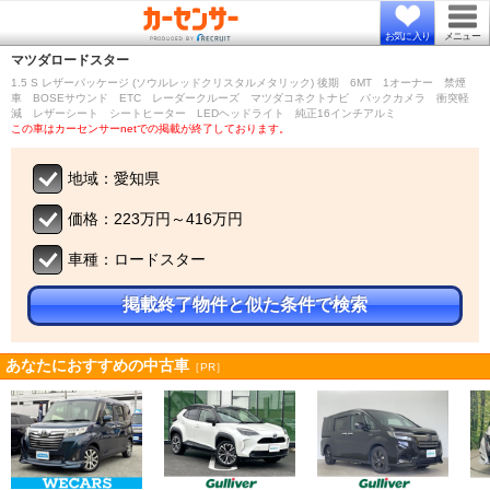
お気に入り
メニュー
マツダ
ロードスター
1.5 S レザーパッケージ (ソウルレッドクリスタルメタリック) 後期 6MT 1オーナー 禁煙
車 BOSEサウンド ETC レーダークルーズ マツダコネクトナビ バックカメラ 衝突軽
減 レザーシート シートヒーター LEDヘッドライト 純正16インチアルミ
この車はカーセンサーnetでの掲載が終了しております。
地域：愛知県
価格：223万円～416万円
車種：ロードスター
掲載終了物件と似た条件で検索
あなたにおすすめの中古車
［PR］