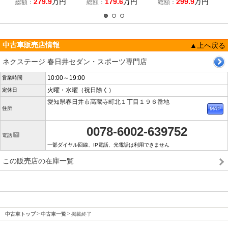
279.9
万円
179.6
万円
299.9
万円
総額：
総額：
総額：
中古車販売店情報
▲上へ戻る
ネクステージ 春日井セダン・スポーツ専門店
10:00～19:00
営業時間
火曜・水曜（祝日除く）
定休日
愛知県春日井市高蔵寺町北１丁目１９６番地
住所
0078-6002-639752
電話
一部ダイヤル回線、IP電話、光電話は利用できません
この販売店の在庫一覧
中古車トップ
中古車一覧
掲載終了