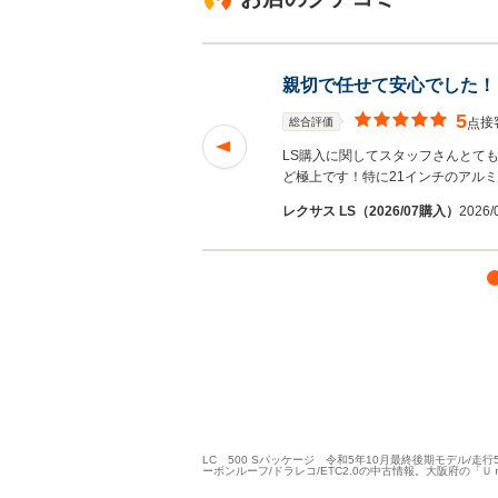
親切で任せて安心でした！
5
接
総合評価
点
できるので安心して
LS購入に関してスタッフさんとて
読む
ど極上です！特に21インチのアル
レクサス LS（2026/07購入）
2026
LC 500 Sパッケージ 令和5年10月最終後期モデル/走行
ーボンルーフ/ドラレコ/ETC2.0の中古情報。大阪府の