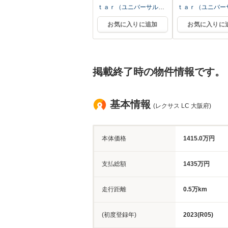
ｔａｒ（ユニバーサルス
ｔａｒ（ユニバー
ター）
ター）
お気に入りに追加
お気に入りに
掲載終了時の物件情報です。
基本情報
(レクサス LC 大阪府)
本体価格
1415.0万円
支払総額
1435万円
走行距離
0.5万km
(初度登録年)
2023(R05)