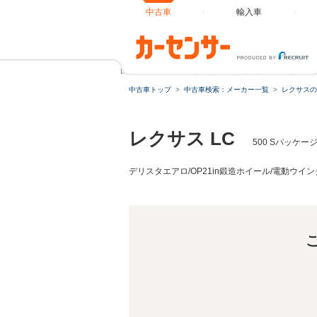
中古車
輸入車
LC 500 Sパッケージ 令和5年10月最終後期モデル/走行50
中古車トップ
中古車検索：メーカー一覧
レクサスの
レクサス LC
500 Sパッケー
デリスタエアロ/OP21in鍛造ホイール/電動ウイン