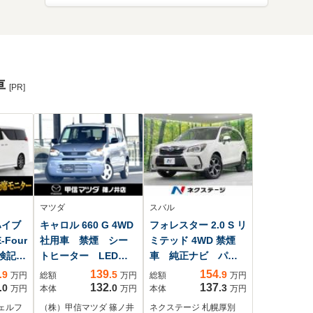
車
[PR]
マツダ
スバル
ハイブ
キャロル 660 G 4WD
フォレスター 2.0 S リ
-Four
社用車 禁煙 シー
ミテッド 4WD 禁煙
点検記録
トヒーター LEDヘ
車 純正ナビ パワ
ナビ/
ッドライト
ーバックドア 衝突
139
154
.9
.5
.9
万円
総額
万円
総額
万円
モデリ
軽減 シートヒータ
132
137
.0
.0
.3
万円
本体
万円
本体
万円
R車高
ー レーダークルー
ェルフ
（株）甲信マツダ 篠ノ井
ネクステージ 札幌厚別