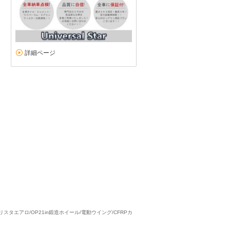
最高に良質なお店
詳細ページ
5
5
5
5
接客：
雰囲気：
アフター：
品質：
総合評価
点
この度LSを購入させて頂きました。仕上げは完璧！次の機会も絶対に
ます！堀内さんをはじめ、信頼出来るお店です！
続きを読む
レクサス LS（2026/03購入）
2026/03/30投稿
しのりんさん
スタエアロ/OP21in鍛造ホイール/電動ウイング/CFRPカ