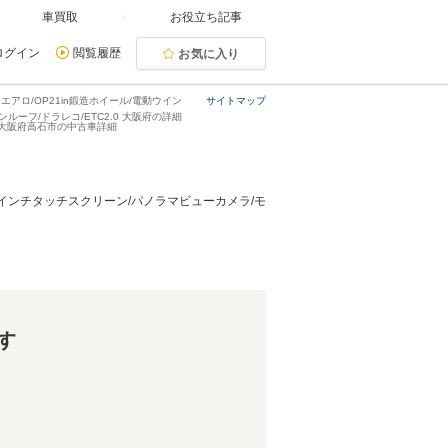
車買取
お役立ち記事
ログイン
閲覧履歴
お気に入り
エアロ/OP21in鍛造ホイール/電動ウイン
サイトマップ
ンルーフ/ドラレコ/ETC2.0 大阪府の詳細
ジ・大阪府高石市の中古車詳細
2.3インチタッチスクリーン/パノラマビューカメラ/モ
す