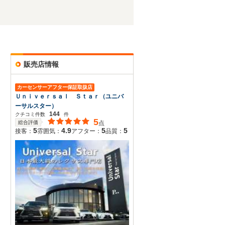
販売店情報
カーセンサーアフター保証取扱店
Ｕｎｉｖｅｒｓａｌ Ｓｔａｒ（ユニバ
ーサルスター）
144
クチコミ件数
件
5
総合評価
点
5
4.9
5
5
接客：
雰囲気：
アフター：
品質：