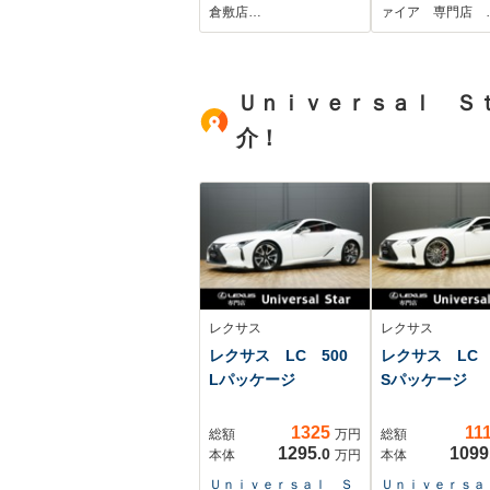
レーキ パーキング
調/両側自動ドア
倉敷店…
ァイア 専門店 
センサー オートラ
追従レーダーク
イト オートハイビ
ズ/衝突被害軽
ーム スマートキ
ーキ/踏み間違
Ｕｎｉｖｅｒｓａｌ Ｓ
ー プッシュスター
装置/黒ハーフ
ト UVカットガラス
シート/コンビ
介！
オートエアコン
ル/
レクサス
レクサス
レクサス LC 500
レクサス LC 
Lパッケージ
Sパッケージ
1325
11
総額
万円
総額
1295
1099
.0
本体
万円
本体
Ｕｎｉｖｅｒｓａｌ Ｓ
Ｕｎｉｖｅｒｓａ