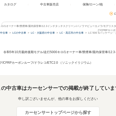
カタログ
中古車販売店
保険/ローン/他
00キロ/1オーナー車/禁煙車/屋内保管車/12.3インチタッチスクリーン/パノラマビューカメラ/モデリスタ
グ/CFRPカーボ
中古車
LCの中古車
LC・大阪府の中古車
LC・高石市の中古車
LC 500 Sパッケー
ジ 令和5年10月最終後期モデル/走行5000キロ/1オーナー車/禁煙車/屋内保管車/1
グ/CFRPカーボンルーフ/ドラレコ/ETC2.0 （ソニックイリジウム）
この中古車はカーセンサーでの掲載が終了していま
申し訳ございませんが、他の車をお探しください
カーセンサートップページから探す