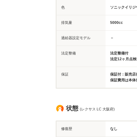
色
ソニックイリジ
排気量
5000cc
過給器設定モデル
－
法定整備
法定整備付
法定12ヶ月点
保証
保証付：販売店保
保証費用は本体
状態
(レクサス LC 大阪府)
修復歴
なし