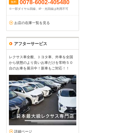
0078-6002-405480
無料
※一部ダイヤル回線、IP・光回線は利用不可
お店の在庫一覧を見る
アフターサービス
レクサス車全般、トヨタ車、外車を全国
から状態のより良いお車だけを常時５０
台のお車を展示中！新車もご対応！！
詳細ページ