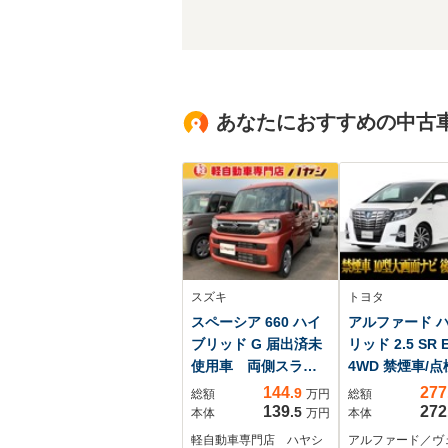
あなたにおすすめの中古
スズキ
トヨタ
スペーシア 660 ハイ
アルファード 
ブリッド G 届出済未
リッド 2.5 SR E
使用車 両側スライ
4WD 禁煙車/
ドドア ハイブリッ
簿9枚/純正10型
144
277
.9
総額
万円
総額
ド LEDヘッドライ
後席モニター/
139
272
.5
本体
万円
本体
ト 衝突被害軽減ブ
スタエアロ/RS
軽自動車専門店 ハヤシ
アルファード／ヴ