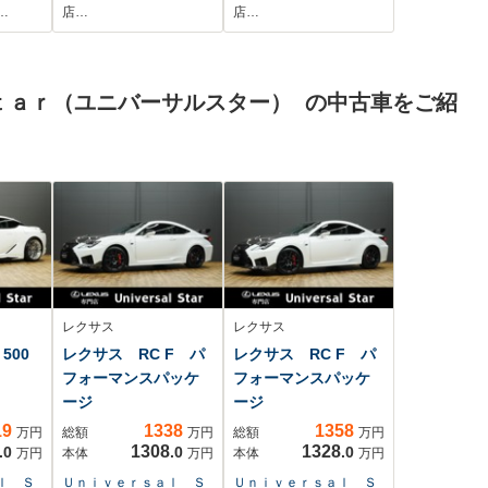
/前車
ズ ETC パドルシ
…
店…
店…
ルー
フト ルーフレー
減ブレ
ル スマートキー
い防止
デュアルエアコン
ｔａｒ（ユニバーサルスター） の中古車をご紹
レザー
Bluetooth再生 LED
ハンド
ヘッド 純正18AW
レクサス
レクサス
500
レクサス RC F パ
レクサス RC F パ
フォーマンスパッケ
フォーマンスパッケ
ージ
ージ
19
1338
1358
万円
総額
万円
総額
万円
1308
1328
.0
.0
.0
万円
本体
万円
本体
万円
ｌ Ｓ
Ｕｎｉｖｅｒｓａｌ Ｓ
Ｕｎｉｖｅｒｓａｌ Ｓ