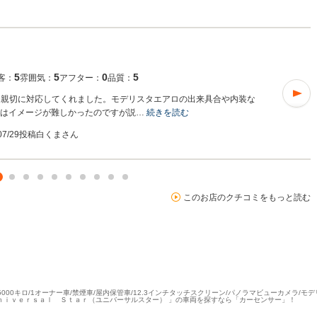
5
5
0
5
客：
雰囲気：
アフター：
品質：
も親切に対応してくれました。モデリスタエアロの出来具合や内装な
ミはイメージが難しかったのですが説…
続きを読む
/07/29投稿
白くまさん
このお店のクチコミをもっと読む
5000キロ/1オーナー車/禁煙車/屋内保管車/12.3インチタッチスクリーン/パノラマビューカメラ/モデリ
「Ｕｎｉｖｅｒｓａｌ Ｓｔａｒ（ユニバーサルスター） 」の車両を探すなら「カーセンサー」！