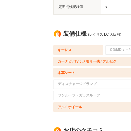
定期点検記録簿
○
装備仕様
(レクサス LC 大阪府)
CD/MD：－/
キーレス
カーナビ / TV：メモリー他 / フルセグ
本革シート
ディスチャージドランプ
サンルーフ・ガラスルーフ
アルミホイール
お店のクチコミ