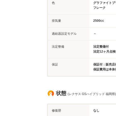
色
グラファイトブ
フレーク
排気量
2500cc
過給器設定モデル
－
法定整備
法定整備付
法定12ヶ月点
保証
保証付：販売店
保証費用は本体
状態
(レクサス GSハイブリッド 福岡県)
修復歴
なし