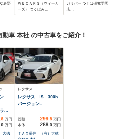
ート
メラ ETC2.0 ドライ
みなみ野
ＷＥＣＡＲＳ（ウィーカ
ガリバー つくば研究学園
イト
ブレコーダー レーダ
ーズ） つくばみ…
店…
ークルーズコントロ
ール BSM シートヒー
ター パワーシート ス
動車 本社 の中古車をご紹介！
テアリングヒーター
衝突軽減ブレーキ
LEDヘッドライト
ツ
レクサス
ン
レクサス IS 300h
ス
バージョンL
Gライ
299
.8
.8
万円
総額
万円
288
.0
.0
万円
本体
万円
）大穂
ＴＡＸ長住 （有）大穂