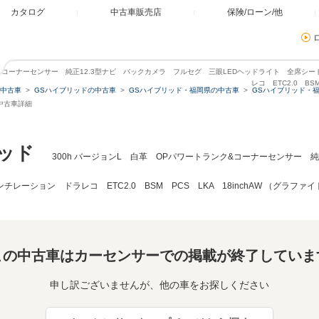
カタログ
中古車販売店
保険/ローン/他
ンク&コーナーセンサー 純正12.3型ナビ バックカメラ フルセグ 三眼LEDヘッドライト 全席シ
レコ ETC2.0 BS
中古車
GSハイブリッドの中古車
GSハイブリッド・福岡県の中古車
GSハイブリッド・
の中古車詳細
ッド
300h バージョンL 白革 OPパワートランク&コーナーセンサー 
レーション ドラレコ ETC2.0 BSM PCS LKA 18inchAW （グラフ
この中古車はカーセンサーでの掲載が終了していま
申し訳ございませんが、他の車をお探しください