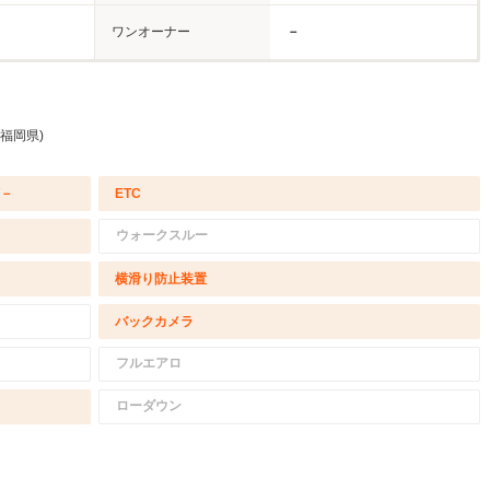
ワンオーナー
－
 福岡県)
/－
ETC
ウォークスルー
横滑り防止装置
バックカメラ
フルエアロ
ローダウン