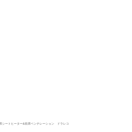
とてもよい車でした。
5
5
5
5
接客：
雰囲気：
アフター：
品質：
総合評価
点
当初は認定中古車の購入を考えていましたが、とても綺麗な店舗で、車
購入できると感じました。 納車後のレクサス店との対応もお手伝いい
レクサス IS（2026/04購入）
2026/04/18投稿
たつやさん
 全席シートヒーター&前席ベンチレーション ドラレコ