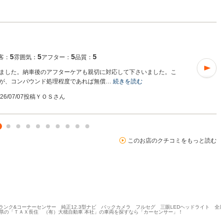
5
5
5
5
客：
雰囲気：
アフター：
品質：
ました。納車後のアフターケアも親切に対応して下さいました。こ
が、コンパウンド処理程度であれば無償…
続きを読む
026/07/07投稿
ＹＯＳさん
このお店のクチコミをもっと読む
ートランク&コーナーセンサー 純正12.3型ナビ バックカメラ フルセグ 三眼LEDヘッドライト
情報。福岡県の「ＴＡＸ長住 （有）大穂自動車 本社」の車両を探すなら「カーセンサー」！