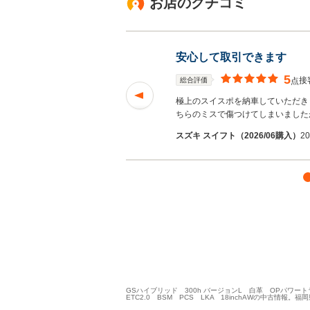
お店のクチコミ
安心して取引できます
5
接
総合評価
点
50周年、本当におめ
極上のスイスポを納車していただき
む
ちらのミスで傷つけてしまいました
スズキ スイフト（2026/06購入）
2
GSハイブリッド 300h バージョンL 白革 OPパワ
ETC2.0 BSM PCS LKA 18inchAWの中古