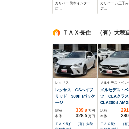
トヒーター アイド
ト パワーシ
ガリバー 熊本インター
ガリバー 八王子
リングストップ
LEDヘッドラ
店…
店…
LEDヘッドライト
フォグランプ
フォグランプ オー
トライト オートハ
ＴＡＸ長住 （有）大穂自
イビーム 保証書
取扱説明書
レクサス
メルセデス・ベン
レクサス GSハイブ
メルセデス・ベ
リッド 300h Iパッケ
ツ CLAクラ
ージ
CLA200d AM
ン ディーゼ...
339
291
.8
総額
万円
総額
328
280
.0
本体
万円
本体
ＴＡＸ長住 （有）大穂
ＴＡＸ長住 （有