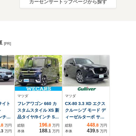
カーセンサートップページから探す
車
[PR]
マツダ
マツダ
イサイト
フレアワゴン 660 カ
CX-80 3.3 XD エクス
ト
スタムスタイル XS 新
クルーシブ モード デ
インチナ
品タイヤ/9インチ SD
ィーゼルターボ サン
メラ
ナビ/衝突安全装置/
ルーフ 12.3インチDA
196
448
.8
.8
.8
万円
総額
万円
総額
万円
ー
フルセグTV 全方位カ
188
439
.3
.1
.5
万円
本体
万円
本体
万円