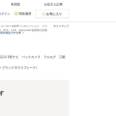
車買取
お役立ち記事
ログイン
閲覧履歴
お気に入り
ートヒーター&前席ベンチレーション ドラ
サイトマップ
M PCS LKA 18inchAW 福岡県の詳細
福岡市南区の中古車
純正12.3型ナビ バックカメラ フルセグ 三眼
ァイトブラックガラスフレーク）
す