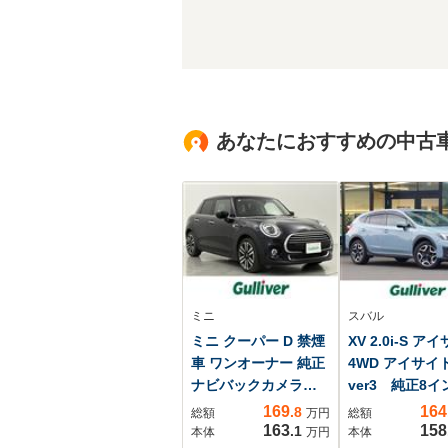
あなたにおすすめの中古
ミニ
スバル
ミニ クーパー D 禁煙
XV 2.0i-S ア
車 ワンオーナー 純正
4WD アイサイ
ナビバックカメラ
ver3 純正8
Apple CarPlay
ビ バックカ
169
164
.8
総額
万円
総額
Bluetooth 前席シー
ハーフレザーシ
163
158
.1
本体
万円
本体