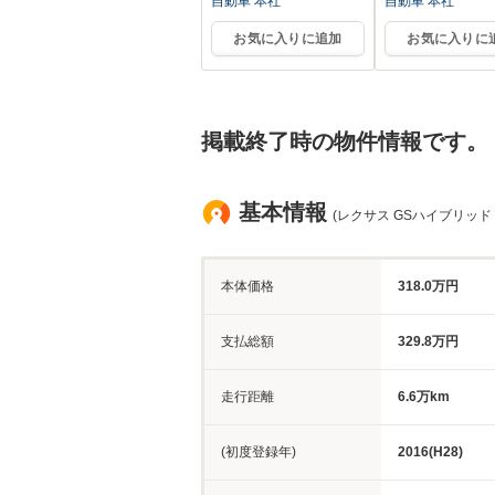
自動車 本社
自動車 本社
お気に入りに追加
お気に入りに
掲載終了時の物件情報です。
基本情報
(レクサス GSハイブリッド
本体価格
318.0万円
支払総額
329.8万円
走行距離
6.6万km
(初度登録年)
2016(H28)