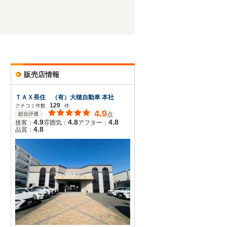
販売店情報
ＴＡＸ長住 （有）大穂自動車 本社
129
クチコミ件数
件
4.9
総合評価
点
4.9
4.8
4.8
接客：
雰囲気：
アフター：
4.8
品質：