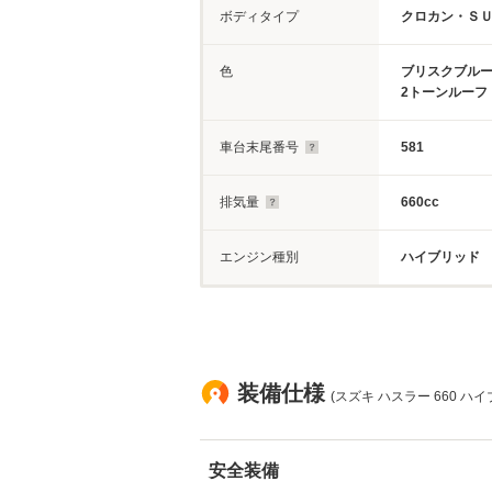
ボディタイプ
クロカン・Ｓ
色
ブリスクブルー
2トーンルーフ
車台末尾番号
581
排気量
660cc
エンジン種別
ハイブリッド
装備仕様
(スズキ ハスラー 660 ハイ
安全装備