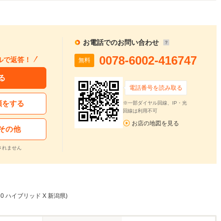
お電話でのお問い合わせ
0078-6002-416747
ルで返答！
無料
る
電話番号を読み取る
頼をする
※一部ダイヤル回線、IP・光
回線は利用不可
お店の地図を見る
その他
されません
60 ハイブリッド X 新潟県)