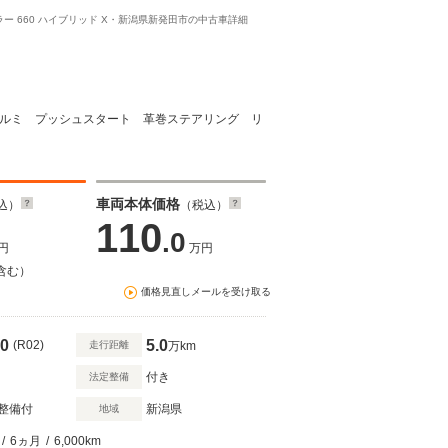
ラー 660 ハイブリッド X・新潟県新発田市の中古車詳細
5アルミ プッシュスタート 革巻ステアリング リ
車両本体価格
込）
（税込）
110
.0
円
万円
含む）
価格見直しメールを受け取る
0
5.0
(R02)
走行距離
万km
付き
法定整備
整備付
新潟県
地域
/
6ヵ月
/
6,000km