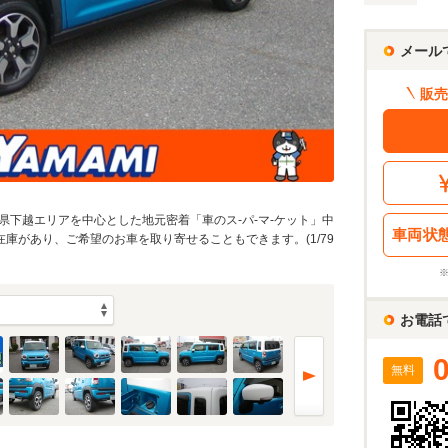
メール
販売
下越エリアを中心とした地元密着「車のス-パ-マ-ケット」中
車両状
在庫があり、ご希望のお車を取り寄せることもできます。(1/79
お電話
無料