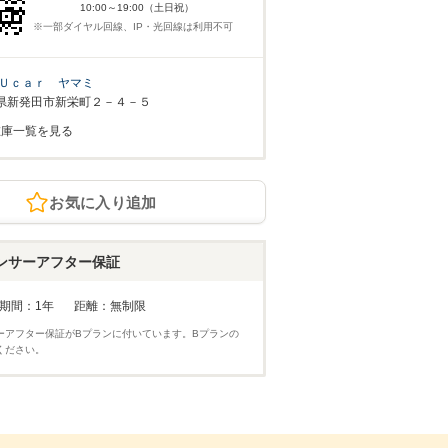
10:00～19:00（土日祝）
※一部ダイヤル回線、IP・光回線は利用不可
Ｕｃａｒ ヤマミ
県新発田市新栄町２－４－５
在庫一覧を見る
お気に入り追加
ンサーアフター保証
期間：1年
距離：無制限
ーアフター保証がBプランに付いています。Bプランの
ください。