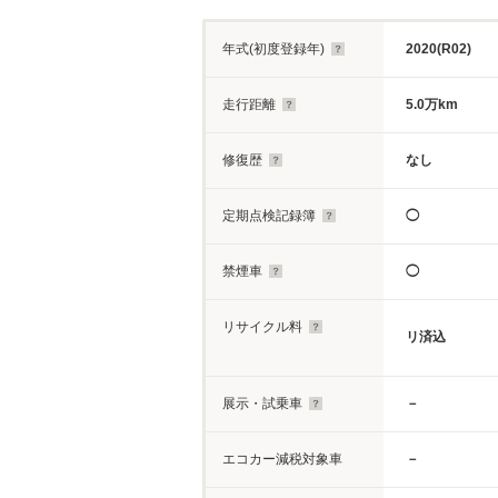
年式(初度登録年)
2020(R02)
走行距離
5.0万km
修復歴
なし
定期点検記録簿
◯
禁煙車
◯
リサイクル料
リ済込
展示・試乗車
－
エコカー減税対象車
－