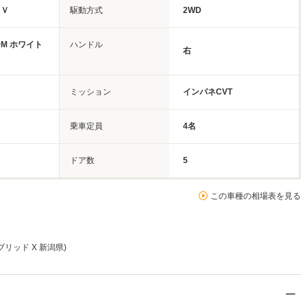
ＵＶ
駆動方式
2WD
M ホワイト
ハンドル
右
ミッション
インパネCVT
乗車定員
4名
ドア数
5
この車種の相場表を見る
ブリッド X 新潟県)