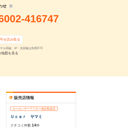
わせ
6002-416747
号を読み取る
ヤル回線、IP・光回線は利用不可
の地図を見る
販売店情報
カーセンサーアフター保証取扱店
Ｕｃａｒ ヤマミ
14
クチコミ件数
件