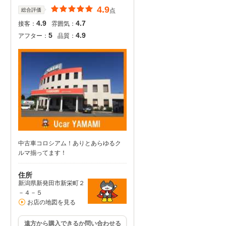
4.9
総合評価
点
4.9
4.7
接客：
雰囲気：
5
4.9
アフター：
品質：
中古車コロシアム！ありとあらゆるク
ルマ揃ってます！
住所
新潟県新発田市新栄町２
－４－５
お店の地図を見る
遠方から購入できるか問い合わせる