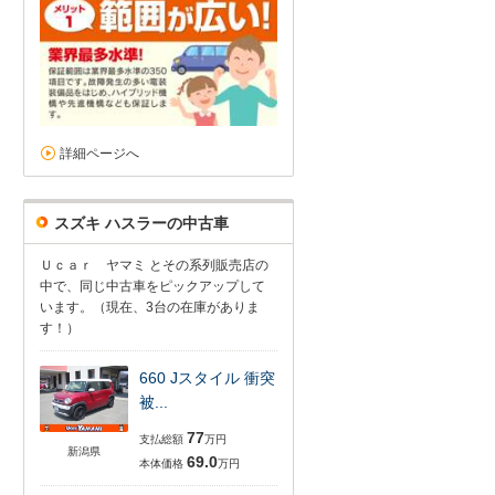
詳細ページへ
スズキ ハスラーの中古車
Ｕｃａｒ ヤマミ とその系列販売店の
中で、同じ中古車をピックアップして
います。（現在、3台の在庫がありま
す！）
660 Jスタイル 衝突
被...
77
支払総額
万円
新潟県
69.0
本体価格
万円