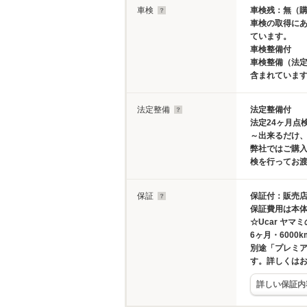
車検
車検残：無（
車検の取得に
ています。
車検整備付
車検整備（法定
含まれていま
法定整備
法定整備付
法定24ヶ月点
～出来るだけ
弊社ではご購
検を行ってお
保証
保証付：販売店
保証費用は本
☆Ucar ヤマ
6ヶ月・600
別途「プレミ
す。詳しくは
詳しい保証内