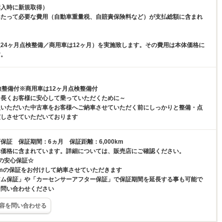
購入時に新規取得）
あたって必要な費用（自動車重量税、自賠責保険料など）が支払総額に含まれ
24ヶ月点検整備／商用車は12ヶ月）を実施致します。その費用は本体価格に
す。
検整備付※商用車は12ヶ月点検整備付
、長くお客様に安心して乗っていただくために～
入いただいた中古車をお客様へご納車させていただく前にしっかりと整備・点
渡しさせていただいております
保証 保証期間：6ヵ月 保証距離：6,000km
体価格に含まれています。詳細については、販売店にご確認ください。
ミの安心保証☆
0kmの保証をお付けして納車させていただきます
アム保証」や「カーセンサーアフター保証」で保証期間を延長する事も可能で
お問い合わせください
容を問い合わせる