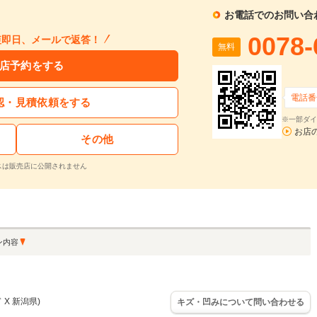
お電話でのお問い合
0078-
短即日、メールで返答！
無料
店予約をする
電話番
認・見積依頼をする
※一部ダイ
お店
その他
スは販売店に公開されません
ン内容
 X 新潟県)
キズ・凹みについて問い合わせる