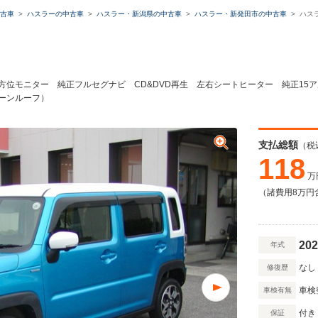
古車
ハスラーの中古車
ハスラー・新潟県の中古車
ハスラー・新発田市の中古車
ハス
 全方位モニター 純正フルセグナビ CD&DVD再生 左右シートヒーター 純正1
トーンルーフ）
支払総額
（税
118
万
（諸費用8万円
202
年式
なし
修復歴
車検
車検有無
付き
保証