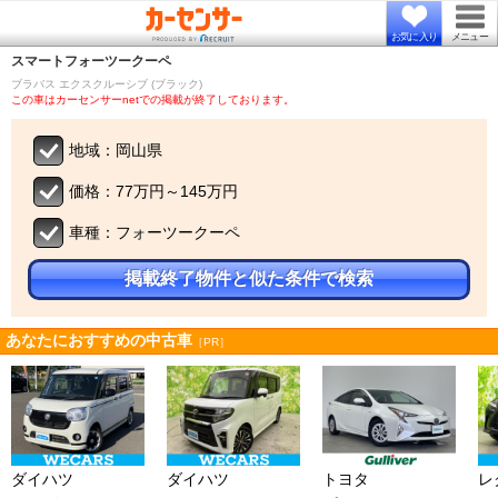
お気に入り
メニュー
スマート
フォーツークーペ
ブラバス エクスクルーシブ (ブラック)
この車はカーセンサーnetでの掲載が終了しております。
地域：岡山県
価格：77万円～145万円
車種：フォーツークーペ
掲載終了物件と似た条件で検索
あなたにおすすめの中古車
［PR］
ダイハツ
ダイハツ
トヨタ
レ