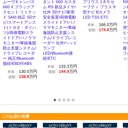
ムーヴキャンバス
タント 660 カスタ
プリウス 1.8 S セ
N
660 X ブラックア
ム RS 新品タイヤ/
ーフティ プラス 9
ン
クセント リミテッ
社外 SDナビ/衝突
型ナビ Bカメラ
オ
ド SAIII 純正 SDナ
安全装置/両側電動
LED TSS ETC
1
ビ/スマートアシス
スライドドア/パノ
イ
166.0
万円
本体：
ト(トヨタ・ダイハ
ラマモニター/車線
突
174.8
万円
総額：
ツ)/両側電動スラ
逸脱防止支援シス
ヒ
イドドア/パノラマ
テム/ドライブレコ
ッ
モニター/車線逸脱
ーダー 社外/ヘッド
ー
防止支援システム/
ランプ
援
ドライブレコーダ
LED/Bluetooth接
フ
ー 純正/Bluetooth
続/ETC
ッ
接続/EBD付ABS
133.3
万円
本体：
130.0
万円
144.9
万円
本体：
総額：
138.8
万円
総額：
このお店の在庫