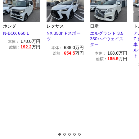
ホンダ
レクサス
日産
ト
N-BOX 660 L
NX 350h Fスポー
エルグランド 3.5
ア
ツ
350ハイウェイス
Z
178.0
万円
本体：
ター
車
192.2
万円
総額：
638.0
万円
本体：
ル
654.5
万円
168.0
万円
総額：
本体：
ト
185.9
万円
総額：