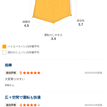
居住性
積載性
3.7
4.5
運転のしやすさ
3.4
ハイエースバンの評価平均
現行のミニバンの評価平均
相棒
5
総合評価
2024/02/05投稿
大変乗りやすい
弥勒さん
広々空間で運転も快適
4
総合評価
2024/01/28投稿