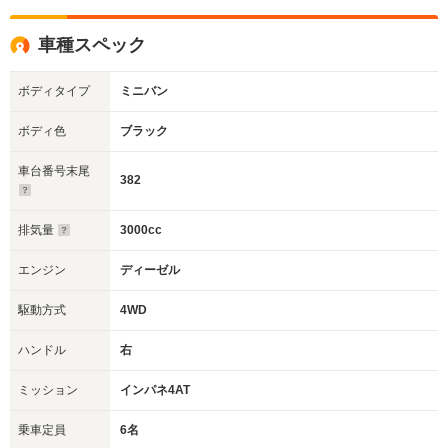
車種スペック
ボディタイプ
ミニバン
ボディ色
ブラック
車台番号末尾
382
排気量
3000cc
エンジン
ディーゼル
駆動方式
4WD
ハンドル
右
ミッション
インパネ4AT
乗車定員
6名