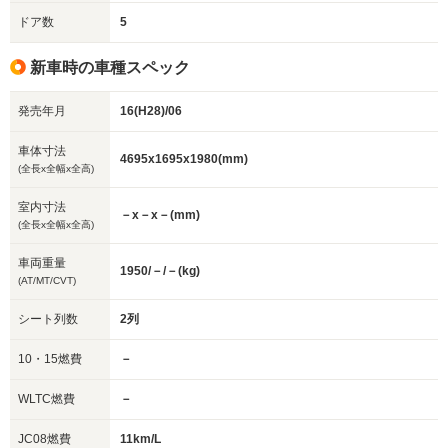
ドア数
5
新車時の車種スペック
発売年月
16(H28)/06
車体寸法
4695x1695x1980(mm)
(全長x全幅x全高)
室内寸法
－x－x－(mm)
(全長x全幅x全高)
車両重量
1950/－/－(kg)
(AT/MT/CVT)
シート列数
2列
10・15燃費
－
WLTC燃費
－
JC08燃費
11km/L