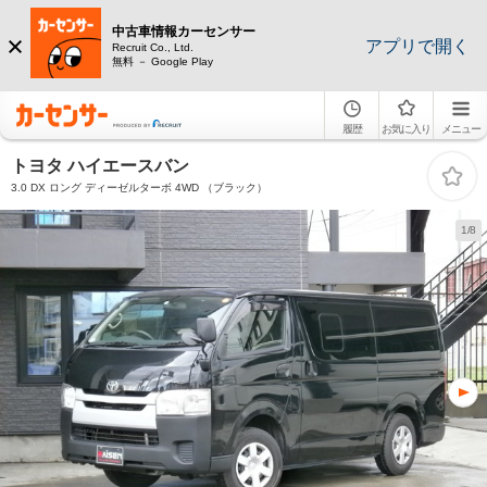
中古車情報カーセンサー
アプリで開く
Recruit Co., Ltd.
無料 － Google Play
履歴
お気に入り
メニュー
トヨタ ハイエースバン
3.0 DX ロング ディーゼルターボ 4WD （ブラック）
1/8