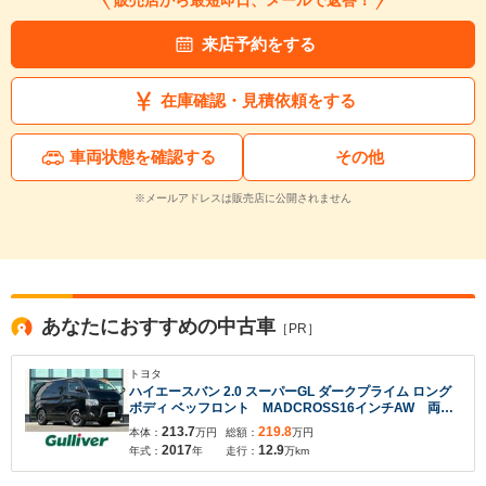
販売店から最短即日、メールで返答！
来店予約をする
在庫確認・見積依頼をする
入力途中の情報を保存しますか？
車両状態を確認する
その他
※次回問い合わせをする際に自動入力されます
※メールアドレスは販売店に公開されません
※保存された情報は
90
日で破棄されます
いいえ
はい
あなたにおすすめの中古車
［PR］
トヨタ
ハイエースバン 2.0 スーパーGL ダークプライム ロング
ボディ ベッフロント MADCROSS16インチAW 両側
パワースライドドア 社外フローティングナビ フルセ
213.7
219.8
本体：
万円
総額：
万円
グTV Bluetooth ビルトインETC HDMI バックカメ
2017
12.9
年式：
年
走行：
万km
ラ 前後ドライブレコーダー フォグランプ オートラ
イト