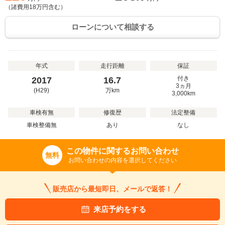
（諸費用
18
万円含む）
ローンについて相談する
年式
走行距離
保証
付き
2017
16.7
3ヵ月
(H29)
万
km
3,000km
車検有無
修復歴
法定整備
車検整備無
あり
なし
この物件に関するお問い合わせ
無料
お問い合わせの内容を選択してください
販売店から最短即日、メールで返答！
来店予約をする