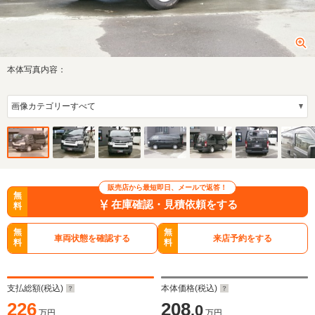
本体写真内容：
販売店から最短即日、メールで返答！
無
在庫確認・見積依頼をする
料
無
無
車両状態を確認する
来店予約をする
料
料
支払総額(税込)
本体価格(税込)
226
208
.0
万円
万円