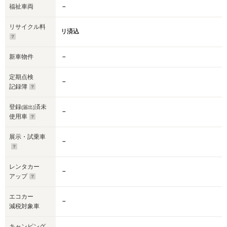
福祉車両
－
リサイクル料
リ済込
新車物件
－
定期点検
－
記録簿
登録
済未
(届出)
－
使用車
展示・試乗車
－
レンタカー
－
アップ
エコカー
－
減税対象車
キャンピング