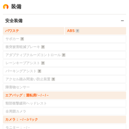
装備
安全装備
パワステ
ABS
サポカー
衝突被害軽減ブレーキ
アダプティブクルーズコントロール
レーンキープアシスト
パーキングアシスト
アクセル踏み間違い防止装置
障害物センサー
エアバッグ：運転席/－/－/－
頸部衝撃緩和ヘッドレスト
全周囲カメラ
カメラ：－/－/バック
モニター：－/－