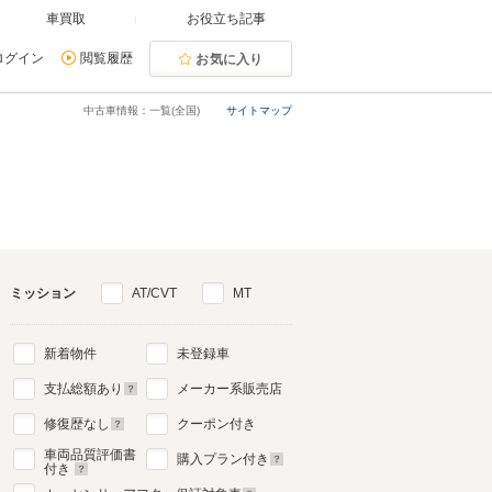
車買取
お役立ち記事
ログイン
閲覧履歴
お気に入り
中古車情報：一覧(全国)
サイトマップ
ミッション
AT/CVT
MT
新着物件
未登録車
支払総額あり
メーカー系販売店
修復歴なし
クーポン付き
車両品質評価書
購入プラン付き
付き