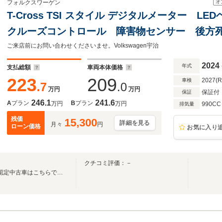
オ
フォルクスワーゲン
T-Cross TSI スタイル デジタルメーター 
クルーズコントロール 障害物センサー 後方
ト 純正アルミホイール Discover Proパッ
ご来店前にお問い合わせくださいませ。Volkswagen宇治
2024
年式
支払総額
車両本体価格
223
209
2027(
車検
.7
.0
万円
万円
保証付
保証
246.1
241.6
A
プラン
B
プラン
万円
万円
990CC
排気量
残価
15,300
詳細を見る
月々
円
ローン価格
お気に入り
クチコミ評価：－
Volkswagen正規ディーラーの認定中古車はこちらです！