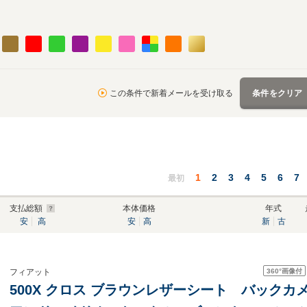
この条件で新着メールを受け取る
条件をクリア
1
2
3
4
5
6
7
最初
支払総額
本体価格
年式
安
高
安
高
新
古
360°
画像付
フィアット
500X クロス ブラウンレザーシート バック