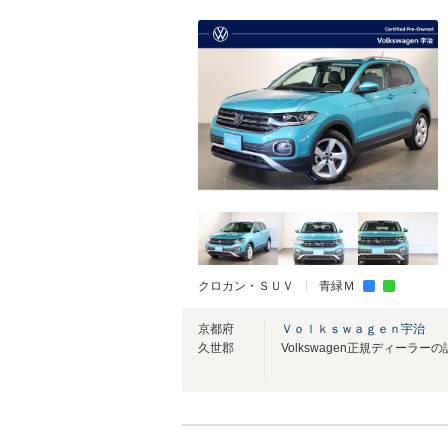
クロカン・ＳＵＶ
青緑Ｍ
京都府
Ｖｏｌｋｓｗａｇｅｎ宇治
久世郡