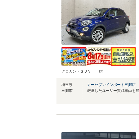
クロカン・ＳＵＶ
紺
埼玉県
カーセブンインポート三郷店
三郷市