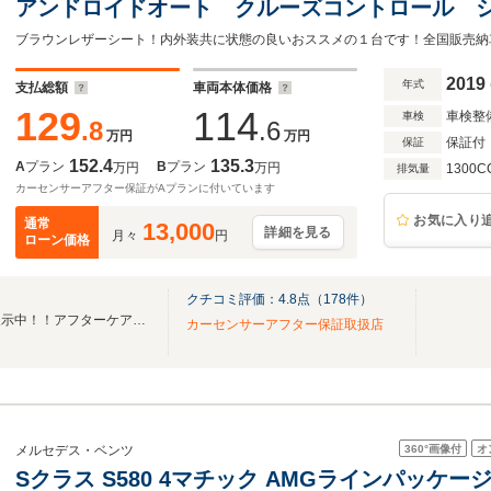
アンドロイドオート クルーズコントロール 
タート ETC
2019
年式
支払総額
車両本体価格
129
114
車検整
車検
.8
.6
万円
万円
保証付
保証
152.4
135.3
A
プラン
B
プラン
万円
万円
1300C
排気量
カーセンサーアフター保証がAプランに付いています
お気に入り
通常
13,000
詳細を見る
月々
円
ローン価格
クチコミ評価：
4.8
点（
178
件）
厳選したユーザー買取車両を展示中！！アフターケアもお任せください！
カーセンサーアフター保証取扱店
360°
画像付
オ
メルセデス・ベンツ
Sクラス S580 4マチック AMGラインパッケージ 