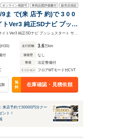
オンライン相談可
車両品質評価書付
販売店保証
ま で(来 店予 約)で 3 0 0
イトVer3 純正SDナビ プッシ
ポットモニター パドルシフト
8/9まで【来店予約】で希望ナンバー、新品バッテリープレゼント！禁煙車 アイサイトVer3 純正SDナビ プッシュスタート サイド/バックカメラ ブラインドスポットモニター
3.6
(H30)
万km
走行距離
備付
なし
修復歴
法定整備付
整備
C
フロアMTモード付CVT
ミッション
無
在庫確認・見積依頼
追加
料
：来店予約で30000円分クー
ゼント！
報