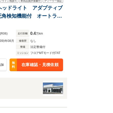
ンライン相談可
車両品質評価書付
ディーラー保証
LEDヘッドライト アダプティブ
死角検知機能付 オートライ
ケージ
0.4
(R06)
万km
走行距離
R09)年08月
なし
修復歴
法定整備付
整備
フロアMTモード付7AT
ミッション
無
在庫確認・見積依頼
追加
料