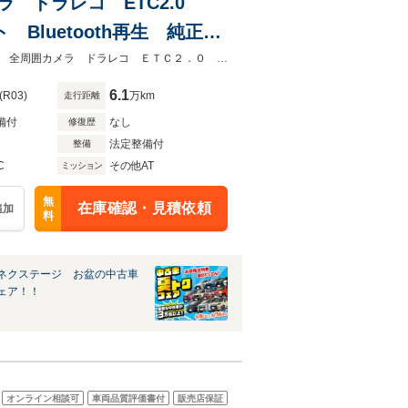
メラ ドラレコ ETC2.0
luetooth再生 純正16
ーナーセンサー
★グループ約３０，０００台の在庫から取り寄せ可能！★禁煙車 純正９型ナビ 全周囲カメラ ドラレコ ＥＴＣ２．０ ＢＳＭ デジタルインナーミラー
6.1
(R03)
万km
走行距離
備付
なし
修復歴
法定整備付
整備
C
その他AT
ミッション
無
在庫確認・見積依頼
追加
料
ネクステージ お盆の中古車
ェア！！
オンライン相談可
車両品質評価書付
販売店保証