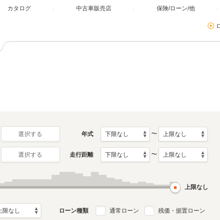
カタログ
中古車販売店
保険/ローン/他
〜
年式
選択する
〜
走行距離
選択する
上限なし
ローン種類
通常ローン
残価・据置ローン