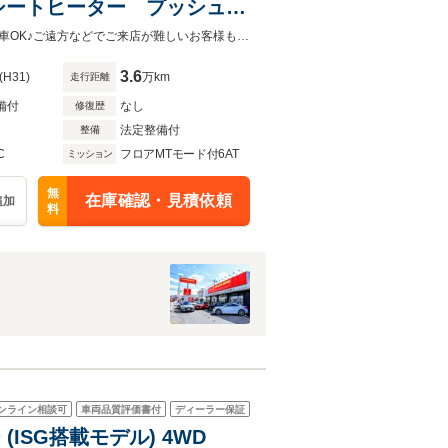
シートヒーター プッシュス
ブラウンレザーシート！内外装共に状態の良いおススメの１台です！全国販売納車OK♪ご遠方などでご来店が難しいお客様もお気軽にご相談下さい！詳しくは0120-62-1031まで！
3.6
(H31)
万km
走行距離
備付
なし
修復歴
法定整備付
整備
C
フロアMTモード付6AT
ミッション
無
在庫確認・見積依頼
追加
料
ンライン相談可
車両品質評価書付
ディーラー保証
(ISG搭載モデル) 4WD