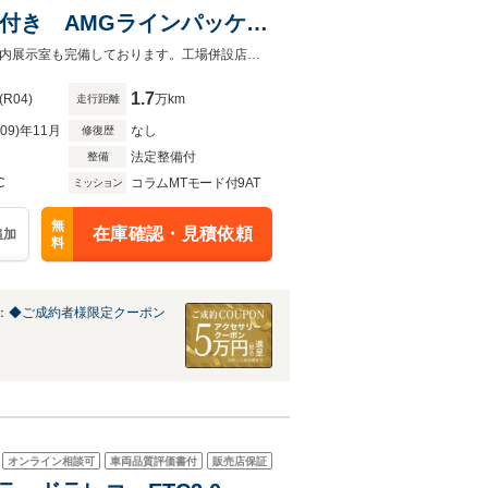
2年付き AMGラインパッケー
メスターサラウンドサウンド
オートローンは実質年率1.9%、お支払回数最大120回まで！屋根付き駐車場・屋内展示室も完備しております。工場併設店舗の為アフターフォローもお任せ下さい！
ンク レーダーセーフティ
1.7
(R04)
万km
走行距離
R09)年11月
なし
修復歴
法定整備付
整備
C
コラムMTモード付9AT
ミッション
無
在庫確認・見積依頼
追加
料
：◆ご成約者様限定クーポン
オンライン相談可
車両品質評価書付
販売店保証