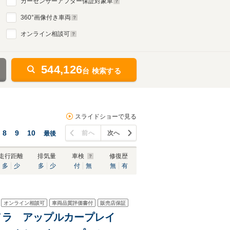
カーセンサーアフター保証対象車
360
°画像付き車両
オンライン相談可
544,126
台 検索する
スライドショーで見る
8
9
10
前へ
次へ
最後
走行距離
排気量
車検
修復歴
多
少
多
少
付
無
無
有
オンライン相談可
車両品質評価書付
販売店保証
カメラ アップルカープレイ