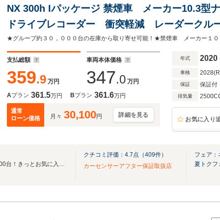
NX 300h Iパッケージ 禁煙車 メーカー10.
ドライブレコーダー 衝突軽減 レーダークルー
ドライト シートヒーター パワーバックドア
2020
年式
支払総額
車両本体価格
359
347
2028(
車検
.9
.0
万円
万円
保証付
保証
361.5
361.6
A
プラン
B
プラン
万円
万円
2500C
排気量
通常
30,100
詳細を見る
月々
円
ローン価格
お気に入り
クチコミ評価：
4.7
点（
409
件）
フェア：
「全国ネクステージ総在庫30000台！きっとお気に入りの愛車が見つかります！」
夏トクフ
カーセンサーアフター保証取扱店