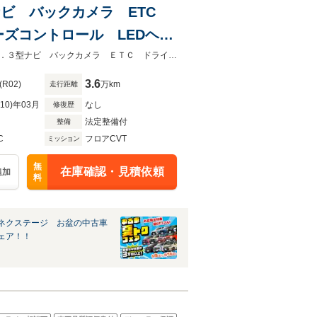
3型ナビ バックカメラ ETC
ズコントロール LEDヘッ
★グループ約３０，０００台の在庫から取り寄せ可能！★禁煙車 メーカー１０．３型ナビ バックカメラ ＥＴＣ ドライブレコーダー 衝突軽減
3.6
(R02)
万km
走行距離
R10)年03月
なし
修復歴
法定整備付
整備
C
フロアCVT
ミッション
無
在庫確認・見積依頼
追加
料
ネクステージ お盆の中古車
ェア！！