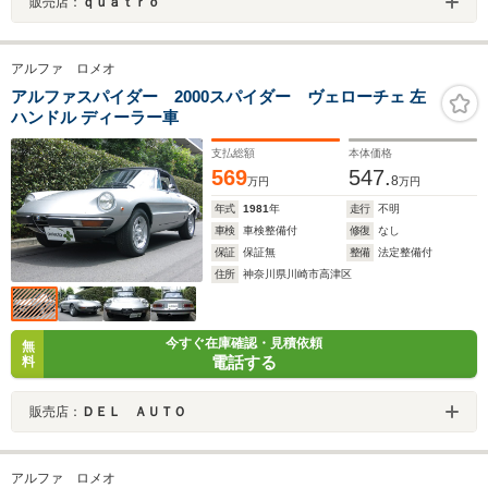
販売店：
ｑｕａｔｒｏ
アルファ ロメオ
アルファスパイダー 2000スパイダー ヴェローチェ 左
ハンドル ディーラー車
支払総額
本体価格
569
547.
8
万円
万円
年式
1981
年
走行
不明
車検
車検整備付
修復
なし
保証
保証無
整備
法定整備付
住所
神奈川県川崎市高津区
今すぐ在庫確認・見積依頼
無
電話する
料
販売店：
ＤＥＬ ＡＵＴＯ
アルファ ロメオ