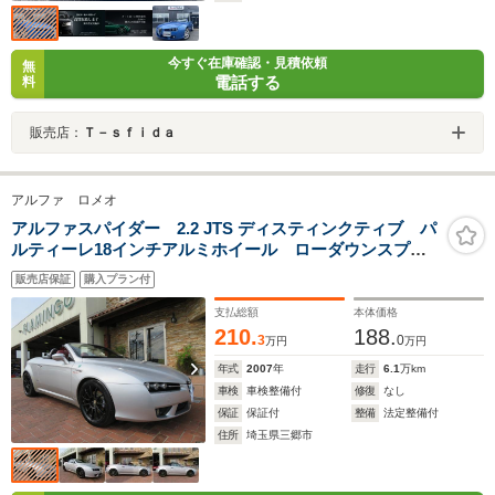
今すぐ在庫確認・見積依頼
無
電話する
料
販売店：
Ｔ－ｓｆｉｄａ
アルファ ロメオ
アルファスパイダー 2.2 JTS ディスティンクティブ パ
ルティーレ18インチアルミホイール ローダウンスプリ
ング バックカメラ 赤革シート シートヒーター パ
販売店保証
購入プラン付
ワーシート ETC
支払総額
本体価格
210.
188.
3
0
万円
万円
年式
2007
年
走行
6.1
万km
車検
車検整備付
修復
なし
保証
保証付
整備
法定整備付
住所
埼玉県三郷市