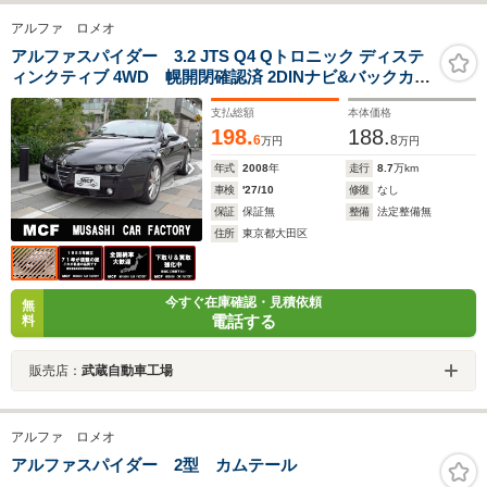
アルファ ロメオ
アルファスパイダー 3.2 JTS Q4 Qトロニック ディステ
ィンクティブ 4WD 幌開閉確認済 2DINナビ&バックカメ
ラ装備 19インチTIホイール&タイヤ新品装備 インジェク
支払総額
本体価格
ター清掃 ATフルード交換済 エアコン点検済
198.
188.
6
8
万円
万円
年式
2008
年
走行
8.7
万km
車検
'27/10
修復
なし
保証
保証無
整備
法定整備無
住所
東京都大田区
今すぐ在庫確認・見積依頼
無
電話する
料
販売店：
武蔵自動車工場
アルファ ロメオ
アルファスパイダー 2型 カムテール