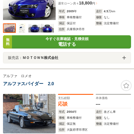
18,800
通常ローン
月々
円
年式
2009
年
走行
4.5
万km
車検
車検整備付
修復
なし
保証
保証付
整備
法定整備付
住所
兵庫県伊丹市
今すぐ在庫確認・見積依頼
無
電話する
料
販売店：
ＭＯＴＯＷＮ株式会社
アルファ ロメオ
アルファスパイダー 2.0
支払総額
本体価格
応談
---
年式
2004
年
走行
改ざん車
車検
車検整備付
修復
なし
保証
保証無
整備
法定整備付
住所
大阪府堺市堺区