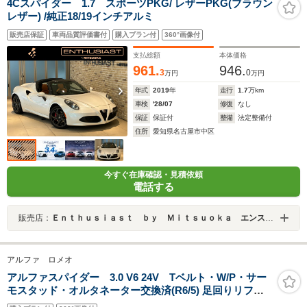
4Cスパイダー 1.7 スポーツPKG/ レザーPKG(ブラウン
レザー) /純正18/19インチアルミ
販売店保証
車両品質評価書付
購入プラン付
360°画像付
支払総額
本体価格
961.
946.
3
0
万円
万円
年式
2019
年
走行
1.7
万km
車検
'28/07
修復
なし
保証
保証付
整備
法定整備付
住所
愛知県名古屋市中区
今すぐ在庫確認・見積依頼
電話する
販売店：
Ｅｎｔｈｕｓｉａｓｔ ｂｙ Ｍｉｔｓｕｏｋａ エンスージアスト バイ ミツオカ
アルファ ロメオ
アルファスパイダー 3.0 V6 24V Tベルト・W/P・サー
モスタッド・オルタネーター交換済(R6/5) 足回りリフレ
ッシュ済