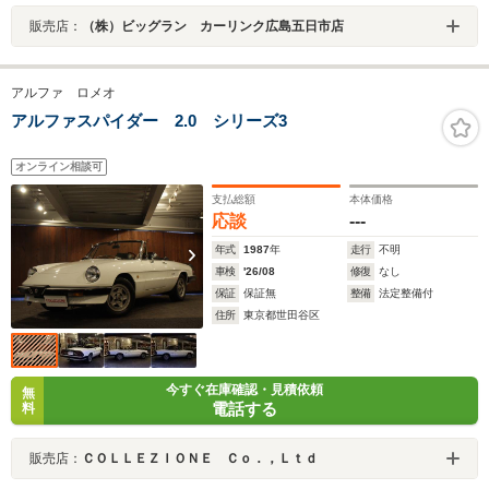
販売店：
（株）ビッグラン カーリンク広島五日市店
アルファ ロメオ
アルファスパイダー 2.0 シリーズ3
オンライン相談可
支払総額
本体価格
応談
---
年式
1987
年
走行
不明
車検
'26/08
修復
なし
保証
保証無
整備
法定整備付
住所
東京都世田谷区
今すぐ在庫確認・見積依頼
無
電話する
料
販売店：
ＣＯＬＬＥＺＩＯＮＥ Ｃｏ．，Ｌｔｄ