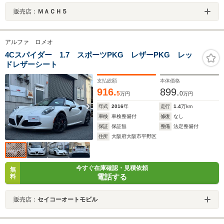
販売店：
ＭＡＣＨ５
アルファ ロメオ
4Cスパイダー 1.7 スポーツPKG レザーPKG レッ
ドレザーシート
支払総額
本体価格
916.
899.
5
0
万円
万円
年式
2016
年
走行
1.4
万km
車検
車検整備付
修復
なし
保証
保証無
整備
法定整備付
住所
大阪府大阪市平野区
今すぐ在庫確認・見積依頼
無
電話する
料
販売店：
セイコーオートモビル