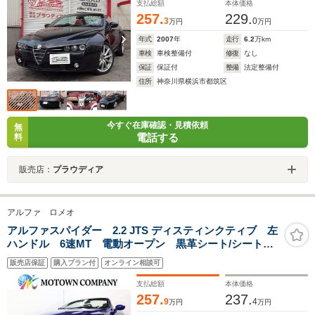
ー
支払総額
本体価格
257.
229.
3
0
万円
万円
年式
2007
年
走行
6.2
万km
車検
車検整備付
修復
なし
保証
保証付
整備
法定整備付
住所
神奈川県横浜市都筑区
今すぐ在庫確認・見積依頼
無
電話する
料
販売店：
プラウディア
アルファ ロメオ
アルファスパイダー 2.2 JTS ディスティンクティブ 左
ハンドル 6速MT 電動オープン 黒革シート/シートヒ
ーター/パワーシート カロッツェリアナビ/フルセ
販売店保証
購入プラン付
オンライン相談可
グ/Bluetooth クルーズコントロール HIDヘッドライト/
フォグランプ/17インチAW
支払総額
本体価格
257.
237.
9
4
万円
万円