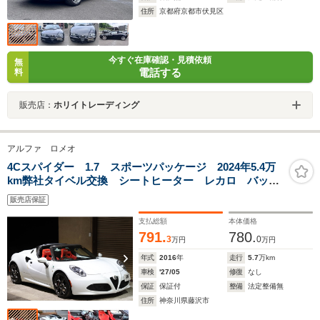
住所
京都府京都市伏見区
今すぐ在庫確認・見積依頼
無
電話する
料
販売店：
ホリイトレーディング
アルファ ロメオ
4Cスパイダー 1.7 スポーツパッケージ 2024年5.4万
km弊社タイベル交換 シートヒーター レカロ バック
カメラ
販売店保証
支払総額
本体価格
791.
780.
3
0
万円
万円
年式
2016
年
走行
5.7
万km
車検
'27/05
修復
なし
保証
保証付
整備
法定整備無
住所
神奈川県藤沢市