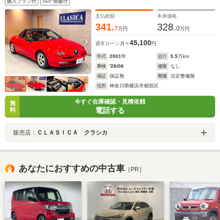
購入プラン付
360°画像付
支払総額
本体価格
341.
328.
7
0
万円
万円
45,100
通常ローン
月々
円
年式
2001
年
走行
5.5
万km
車検
'28/06
修復
なし
保証
保証無
整備
法定整備無
住所
神奈川県横浜市都筑区
今すぐ在庫確認・見積依頼
無
電話する
料
販売店：
ＣＬＡＳＩＣＡ クラシカ
あなたにおすすめの中古車
［PR］