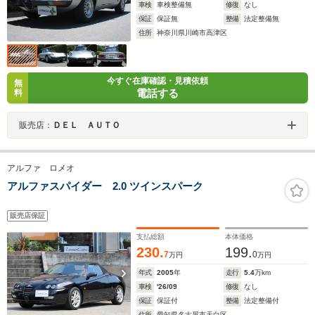
車検
車検整備無
修復
なし
保証
保証無
整備
法定整備無
住所
神奈川県川崎市高津区
今すぐ在庫確認・見積依頼
無
電話する
料
販売店：
ＤＥＬ ＡＵＴＯ
アルファ ロメオ
アルファスパイダー 2.0 ツインスパーク
販売店保証
支払総額
本体価格
230.
199.
7
0
万円
万円
年式
2005
年
走行
5.4
万km
車検
'26/09
修復
なし
保証
保証付
整備
法定整備付
住所
愛知県名古屋市天白区