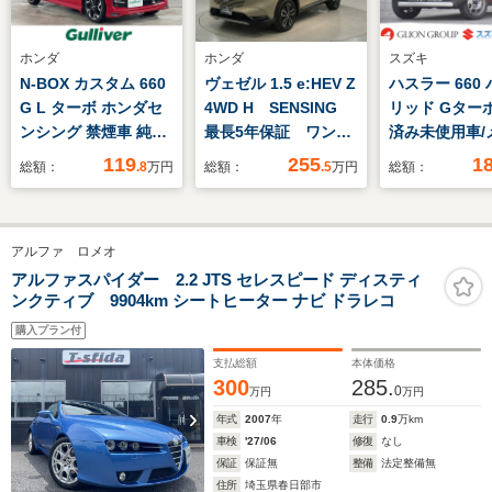
ホンダ
ホンダ
スズキ
N-BOX カスタム 660
ヴェゼル 1.5 e:HEV Z
ハスラー 660
G L ターボ ホンダセ
4WD H SENSING
リッド Gター
ンシング 禁煙車 純正
最長5年保証 ワンオ-
済み未使用車/
SDナビ ワンセ
ナ- ナビVXU-
ーオプション9
119
255
1
総額：
.8
万円
総額：
.5
万円
総額：
グ/CD/DVD/BT バック
215VZi TV Rカメ
ナビ/全方位カ
モニター レーダーク
ラ CD録音 BTオ-
ーボ車/2トーン
ルコン LKA 衝突軽減
ディオ DVD ドラ
ュアルカメラ
アルファ ロメオ
横滑り防止 アイドリ
レコ ETC LEDライ
サポート/シー
ングストップ 後方コ
ト VSA シ-トヒ-
ター/アダプテ
アルファスパイダー 2.2 JTS セレスピード ディスティ
ンクティブ 9904km シートヒーター ナビ ドラレコ
ーナーセンサー オー
タ- クルコン アル
ルーズコント
トハイビーム 両側パ
ミ
ル/LEDヘッド
購入プラン付
ワスラ
フォグライト
支払総額
本体価格
300
285.
0
万円
万円
年式
2007
年
走行
0.9
万km
車検
'27/06
修復
なし
保証
保証無
整備
法定整備無
住所
埼玉県春日部市