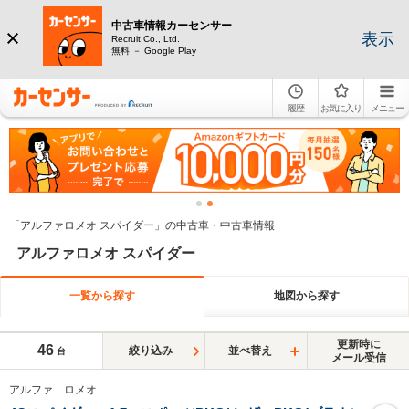
中古車情報カーセンサー
表示
Recruit Co., Ltd.
無料 － Google Play
履歴
お気に入り
メニュー
「アルファロメオ スパイダー」の中古車・中古車情報
アルファロメオ スパイダー
一覧から探す
地図から探す
更新時に
46
絞り込み
並べ替え
台
メール受信
アルファ ロメオ