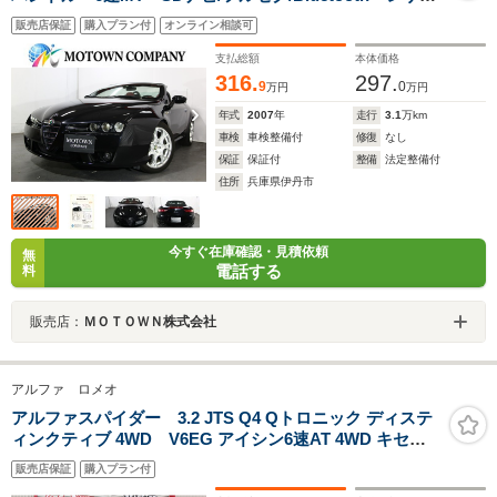
シート/パワーシート/シートヒーター クルーズコントロ
販売店保証
購入プラン付
オンライン相談可
ール リアコーナーセンサー 電動オープン/オートエア
コン/18インチAW
支払総額
本体価格
316.
297.
9
0
万円
万円
年式
2007
年
走行
3.1
万km
車検
車検整備付
修復
なし
保証
保証付
整備
法定整備付
住所
兵庫県伊丹市
今すぐ在庫確認・見積依頼
無
電話する
料
販売店：
ＭＯＴＯＷＮ株式会社
アルファ ロメオ
アルファスパイダー 3.2 JTS Q4 Qトロニック ディステ
ィンクティブ 4WD V6EG アイシン6速AT 4WD キセノ
ン TI用19AW ブレンボキャリパー レッドフラウレザーシ
販売店保証
購入プラン付
ート パワーシート パドルシフト 2DINナビ パークセンサ