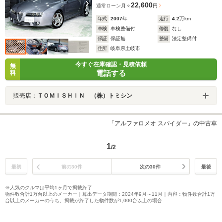
22,600
通常ローン
月々
円
年式
2007
年
走行
4.2
万km
車検
車検整備付
修復
なし
保証
保証無
整備
法定整備付
住所
岐阜県土岐市
今すぐ在庫確認・見積依頼
無
電話する
料
販売店：
ＴＯＭＩＳＨＩＮ （株）トミシン
「アルファロメオ スパイダー」の中古車
1
/2
最初
前の30件
次の30件
最後
※人気のクルマは平均1ヶ月で掲載終了
物件数合計1万台以上のメーカー｜算出データ期間：2024年9月～11月｜内容：物件数合計1万
台以上のメーカーのうち、掲載が終了した物件数が1,000台以上の場合