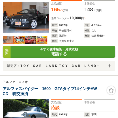
支払総額
本体価格
ビTV ETC Bカメラ 純正18AW レッドレザー電動シート&
165.
148.
ヒーター キセノン クルコン ガラスコーティング禁煙車
5
0
万円
万円
検査2年受渡し
10,000
通常ローン
月々
円
年式
2007
年
走行
4.8
万km
車検
車検整備付
修復
なし
保証
保証無
整備
法定整備付
住所
滋賀県栗東市
今すぐ在庫確認・見積依頼
無
電話する
料
販売店：
ＴＯＹ ＣＡＲ ＬＡＮＤ ＴＯＹ ＣＡＲ ＬＡＮＤ＋ 栗東店
アルファ ロメオ
アルファスパイダー 1600 GTAタイプ14インチAW
CD 幌交換済
支払総額
本体価格
応談
---
年式
1978
年
走行
不明