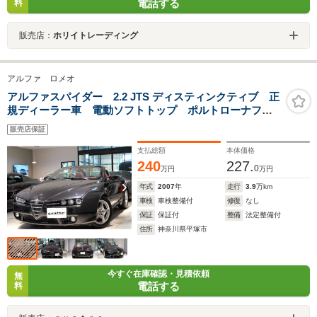
電話する
料
販売店：
ホリイトレーディング
アルファ ロメオ
アルファスパイダー 2.2 JTS ディスティンクティブ 正
規ディーラー車 電動ソフトトップ ポルトローナフラ
ウレザー レザーシート 左H 6MT
販売店保証
支払総額
本体価格
240
227.
0
万円
万円
年式
2007
年
走行
3.9
万km
車検
車検整備付
修復
なし
保証
保証付
整備
法定整備付
住所
神奈川県平塚市
今すぐ在庫確認・見積依頼
無
電話する
料