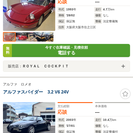
応談
---
年式
1993
年
走行
4.7
万km
車検
'28/02
修復
なし
保証
保証無
整備
法定整備無
住所
大阪府大阪市住之江区
今すぐ在庫確認・見積依頼
無
電話する
料
販売店：
ＲＯＹＡＬ ＣＯＣＫＰＩＴ
アルファ ロメオ
アルファスパイダー 3.2 V6 24V
支払総額
本体価格
応談
---
年式
2003
年
走行
10.4
万km
車検
'27/01
修復
なし
保証
保証無
整備
法定整備付