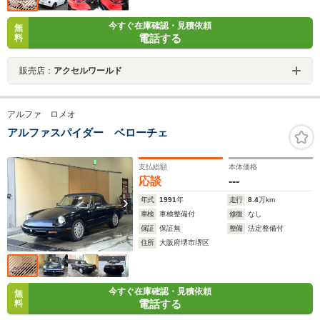
今すぐ在庫確認・見積依頼
無
電話する
料
販売店：
アクセルワールド
アルファ ロメオ
アルファスパイダー ベローチェ
支払総額
本体価格
応談
---
年式
1991
年
走行
8.4
万km
車検
車検整備付
修復
なし
保証
保証無
整備
法定整備付
住所
大阪府堺市堺区
今すぐ在庫確認・見積依頼
無
電話する
料