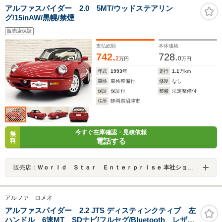
アルファスパイダー 2.0 5MT/ウッドステアリン
グ/15inAW/黒幌/禁煙
販売店保証
支払総額
本体価格
742.
728.
2
0
万円
万円
年式
1993
年
走行
1.1
万km
車検
車検整備付
修復
なし
保証
保証付
整備
法定整備付
住所
静岡県沼津市
今すぐ在庫確認・見積依頼
無
電話する
料
販売店：
Ｗｏｒｌｄ Ｓｔａｒ Ｅｎｔｅｒｐｒｉｓｅ 本社ショールーム
アルファ ロメオ
アルファスパイダー 2.2 JTS ディスティンクティブ 左
ハンドル 6速MT SDナビ/フルセグ/Bluetooth レザー