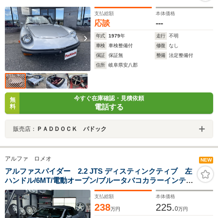
支払総額
本体価格
応談
---
年式
1979
年
走行
不明
車検
車検整備付
修復
なし
保証
保証無
整備
法定整備付
住所
岐阜県安八郡
今すぐ在庫確認・見積依頼
無
電話する
料
販売店：
ＰＡＤＤＯＣＫ パドック
アルファ ロメオ
NEW
アルファスパイダー 2.2 JTS ディスティンクティブ 左
ハンドル/6MT/電動オープン/ブルータバコカラーインテリ
ア/フラウレザー/パワーシート/ナビ/ETC
支払総額
本体価格
238
225.
0
万円
万円