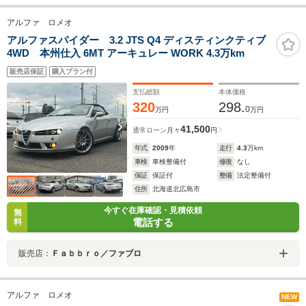
アルファ ロメオ
アルファスパイダー 3.2 JTS Q4 ディスティンクティブ
4WD 本州仕入 6MT アーキュレー WORK 4.3万km
販売店保証
購入プラン付
支払総額
本体価格
320
298.
0
万円
万円
41,500
通常ローン
月々
円
年式
2009
年
走行
4.3
万km
車検
車検整備付
修復
なし
保証
保証付
整備
法定整備付
住所
北海道北広島市
今すぐ在庫確認・見積依頼
無
電話する
料
販売店：
Ｆａｂｂｒｏ／ファブロ
アルファ ロメオ
NEW