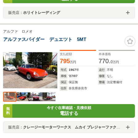
販売店：
ホリイトレーディング
アルファ ロメオ
アルファスパイダー デュエツト 5MT
支払総額
本体価格
795
770.
0
万円
万円
年式
1967
年
走行
不明
車検
'27/07
修復
なし
保証
保証無
整備
法定整備付
住所
奈良県奈良市
今すぐ在庫確認・見積依頼
無
電話する
料
販売店：
クレージーモーターワークス ムカイ プレジャーファクトリー