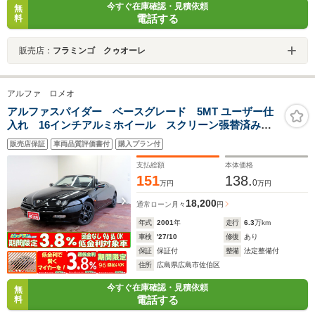
今すぐ在庫確認・見積依頼
無
電話する
料
販売店：
フラミンゴ クゥオーレ
アルファ ロメオ
アルファスパイダー ベースグレード 5MT ユーザー仕
入れ 16インチアルミホイール スクリーン張替済み
幌破れ無し
販売店保証
車両品質評価書付
購入プラン付
支払総額
本体価格
151
138.
0
万円
万円
18,200
通常ローン
月々
円
年式
2001
年
走行
6.3
万km
車検
'27/10
修復
あり
保証
保証付
整備
法定整備付
住所
広島県広島市佐伯区
今すぐ在庫確認・見積依頼
無
電話する
料