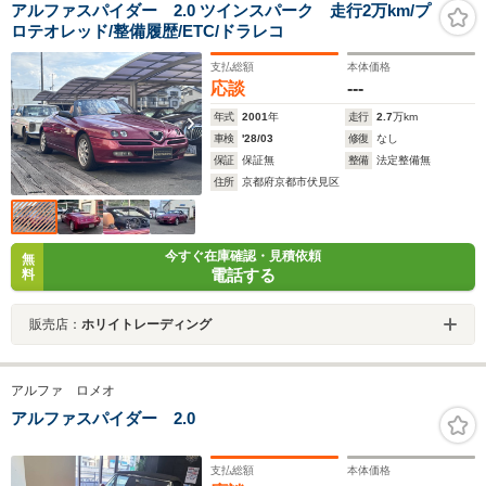
アルファスパイダー 2.0 ツインスパーク 走行2万km/プ
ロテオレッド/整備履歴/ETC/ドラレコ
支払総額
本体価格
応談
---
年式
2001
年
走行
2.7
万km
車検
'28/03
修復
なし
保証
保証無
整備
法定整備無
住所
京都府京都市伏見区
今すぐ在庫確認・見積依頼
無
電話する
料
販売店：
ホリイトレーディング
アルファ ロメオ
アルファスパイダー 2.0
支払総額
本体価格