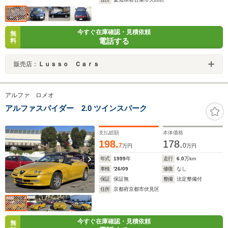
今すぐ在庫確認・見積依頼
無
電話する
料
販売店：
Ｌｕｓｓｏ Ｃａｒｓ
アルファ ロメオ
アルファスパイダー 2.0 ツインスパーク
支払総額
本体価格
198.
178.
7
0
万円
万円
年式
1999
年
走行
6.0
万km
車検
'26/09
修復
なし
保証
保証無
整備
法定整備付
住所
京都府京都市伏見区
今すぐ在庫確認・見積依頼
無