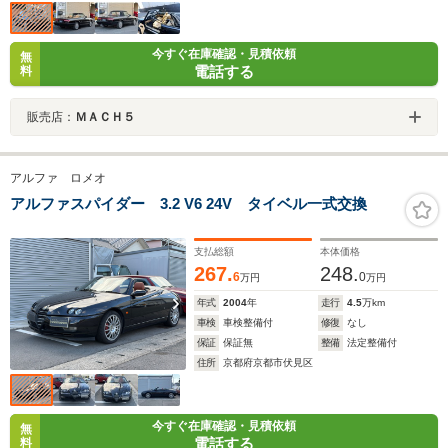
今すぐ在庫確認・見積依頼
無
電話する
料
販売店：
ＭＡＣＨ５
アルファ ロメオ
アルファスパイダー 3.2 V6 24V タイベル一式交換
支払総額
本体価格
267.
248.
6
0
万円
万円
年式
2004
年
走行
4.5
万km
車検
車検整備付
修復
なし
保証
保証無
整備
法定整備付
住所
京都府京都市伏見区
今すぐ在庫確認・見積依頼
無
電話する
料