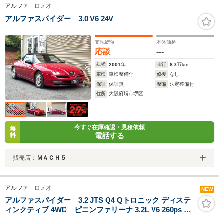
アルファ ロメオ
アルファスパイダー 3.0 V6 24V
支払総額
本体価格
応談
---
年式
2001
年
走行
8.8
万km
車検
車検整備付
修復
なし
保証
保証無
整備
法定整備付
住所
大阪府堺市堺区
今すぐ在庫確認・見積依頼
無
電話する
料
販売店：
ＭＡＣＨ５
アルファ ロメオ
NEW
アルファスパイダー 3.2 JTS Q4 Qトロニック ディステ
ィンクティブ 4WD ピニンファリーナ 3.2L V6 260ps フ
ルタイム4WD Q4+Q-トロニック シーケンシャル6速AT ナ