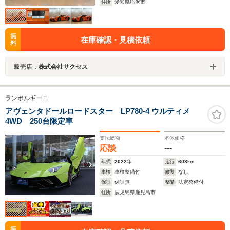
住所
愛知県稲沢市
無
在庫確認・見積依頼
料
販売店：
株式会社サクセス
ランボルギーニ
アヴェンタドールロードスター LP780-4 ウルティメ
4WD 250台限定車
支払総額
本体価格
応談
---
年式
2022
年
走行
603
km
車検
車検整備付
修復
なし
保証
保証無
整備
法定整備付
住所
鹿児島県鹿児島市
無