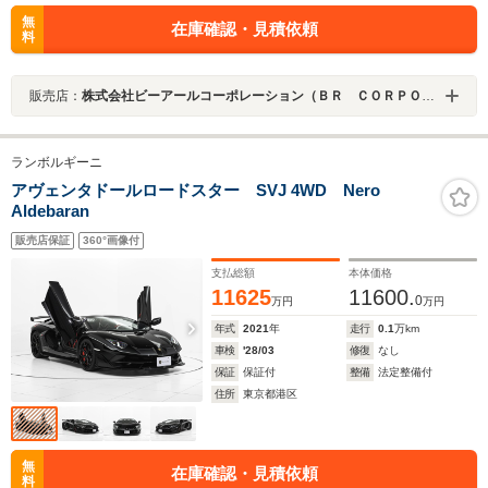
無
在庫確認・見積依頼
料
販売店：
株式会社ビーアールコーポレーション（ＢＲ ＣＯＲＰＯＲＡＴＩＯＮ）
ランボルギーニ
アヴェンタドールロードスター SVJ 4WD Nero
Aldebaran
販売店保証
360°画像付
支払総額
本体価格
11625
11600.
0
万円
万円
年式
2021
年
走行
0.1
万km
車検
'28/03
修復
なし
保証
保証付
整備
法定整備付
住所
東京都港区
無
在庫確認・見積依頼
料