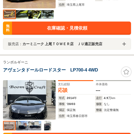
住所
埼玉県上尾市
無
在庫確認・見積依頼
料
販売店：
カーミニーク 上尾ＴＯＷＥＲ店 ＪＵ適正販売店
ランボルギーニ
アヴェンタドールロードスター LP700-4 4WD
支払総額
本体価格
応談
---
年式
2014
年
走行
4.9
万km
車検
'28/03
修復
なし
保証
保証無
整備
法定整備無
住所
埼玉県春日部市