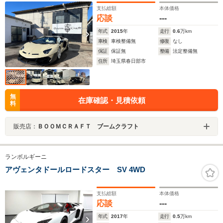
ワイドボディキット/内装加工/専用AWホイール/専用マフ
支払総額
本体価格
ラー/SVJ硬いシート乗り味から柔らか乗り味もちろんパ
応談
---
ワーシート快適装備/出力UP
年式
2015
年
走行
0.6
万km
車検
車検整備無
修復
なし
保証
保証無
整備
法定整備無
住所
埼玉県春日部市
無
在庫確認・見積依頼
料
販売店：
ＢＯＯＭＣＲＡＦＴ ブームクラフト
ランボルギーニ
アヴェンタドールロードスター SV 4WD
支払総額
本体価格
応談
---
年式
2017
年
走行
0.5
万km