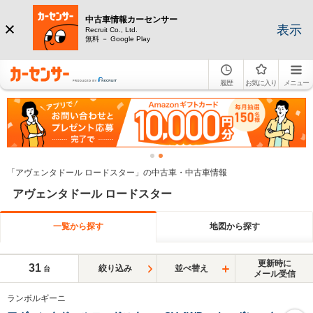
中古車情報カーセンサー
表示
Recruit Co., Ltd.
無料 － Google Play
履歴
お気に入り
メニュー
「アヴェンタドール ロードスター」の中古車・中古車情報
アヴェンタドール ロードスター
一覧から探す
地図から探す
更新時に
31
絞り込み
並べ替え
台
メール受信
ランボルギーニ