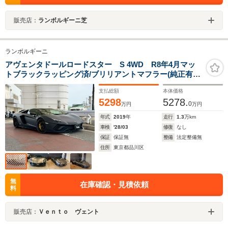
販売店：
ランボルギーニ芝
ランボルギーニ
アヴェンタドールロードスター S 4WD R8年4月マッ
トブラックラッピング済/ブリリアントマフラー(純正有)/
ワンオーナー/Fリフター/ガラスエンジンボンネッ
支払総額
本体価格
ト/Diantus Forged 純正AW/ガラスエンジンボンネット/グ
5298
5278.
ロスカーボンFハードトップ
0
万円
万円
年式
2019
年
走行
1.3
万km
車検
'28/03
修復
なし
保証
保証無
整備
法定整備無
住所
東京都品川区
無
在庫確認・見積依頼
料
販売店：
Ｖｅｎｔｏ ヴェント