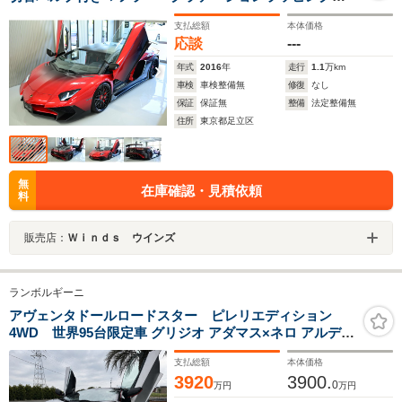
Hyper forged LMC21インチアルミ
支払総額
本体価格
応談
---
年式
2016
年
走行
1.1
万km
車検
車検整備無
修復
なし
保証
保証無
整備
法定整備無
住所
東京都足立区
無
在庫確認・見積依頼
料
販売店：
Ｗｉｎｄｓ ウインズ
ランボルギーニ
アヴェンタドールロードスター ピレリエディション
4WD 世界95台限定車 グリジオ アダマス×ネロ アルデバ
ラン(ピレリ専用ツートーン)ピレリエディション専用エク
支払総額
本体価格
ステリアデザインピレリエディション専用インテリアセ
3920
3900.
ンソナム)プレミアムサウンドシステム
0
万円
万円