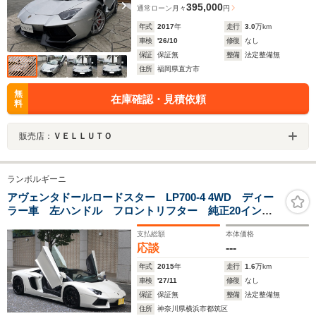
395,000
通常ローン
月々
円
年式
2017
年
走行
3.0
万km
車検
'26/10
修復
なし
保証
保証無
整備
法定整備無
住所
福岡県直方市
無
在庫確認・見積依頼
料
販売店：
ＶＥＬＬＵＴＯ
ランボルギーニ
アヴェンタドールロードスター LP700-4 4WD ディー
ラー車 左ハンドル フロントリフター 純正20インチ
鍛造アルミホイール カーボンブレーキ ブラックキャ
支払総額
本体価格
リパー カーボンフロントリップ カーボンサイドエア
応談
---
ダクト カーボンリアディフューザー
年式
2015
年
走行
1.6
万km
車検
'27/11
修復
なし
保証
保証無
整備
法定整備無
住所
神奈川県横浜市都筑区