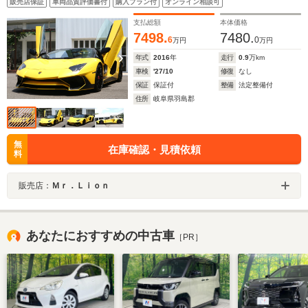
販売店保証
車両品質評価書付
購入プラン付
オンライン相談可
支払総額
本体価格
7498.
7480.
6
0
万円
万円
年式
2016
年
走行
0.9
万km
車検
'27/10
修復
なし
保証
保証付
整備
法定整備付
住所
岐阜県羽島郡
無
在庫確認・見積依頼
料
販売店：
Ｍｒ．Ｌｉｏｎ
あなたにおすすめの中古車
［PR］