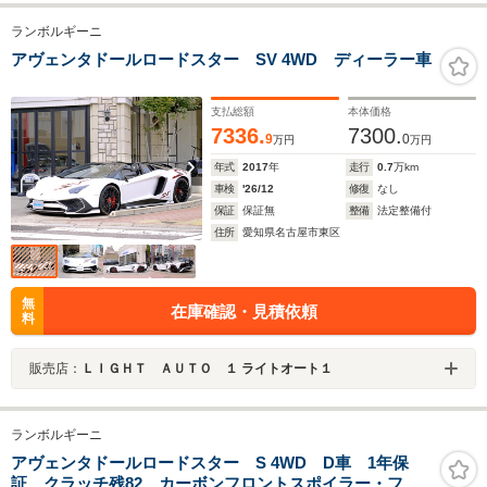
ランボルギーニ
アヴェンタドールロードスター SV 4WD ディーラー車
支払総額
本体価格
7336.
7300.
9
0
万円
万円
年式
2017
年
走行
0.7
万km
車検
'26/12
修復
なし
保証
保証無
整備
法定整備付
住所
愛知県名古屋市東区
無
在庫確認・見積依頼
料
販売店：
ＬＩＧＨＴ ＡＵＴＯ １ ライトオート１
ランボルギーニ
アヴェンタドールロードスター S 4WD D車 1年保
証 クラッチ残82 カーボンフロントスポイラー・フロ