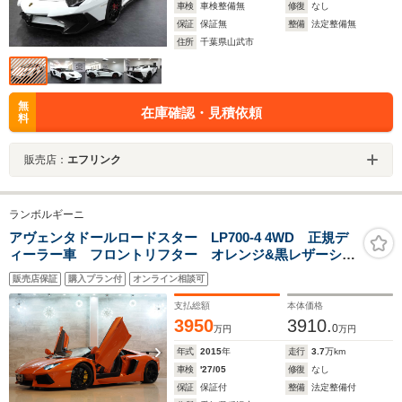
車検
車検整備無
修復
なし
保証
保証無
整備
法定整備無
住所
千葉県山武市
無
在庫確認・見積依頼
料
販売店：
エフリンク
ランボルギーニ
アヴェンタドールロードスター LP700-4 4WD 正規デ
ィーラー車 フロントリフター オレンジ&黒レザーシー
ト(Qチトゥーラー) シートヒーター グロスブラックオ
販売店保証
購入プラン付
オンライン相談可
プションホイール スタードロッパー ブランディング
パッケージ ETC 純正ナビ(Bモニター)
支払総額
本体価格
3950
3910.
0
万円
万円
年式
2015
年
走行
3.7
万km
車検
'27/05
修復
なし
保証
保証付
整備
法定整備付