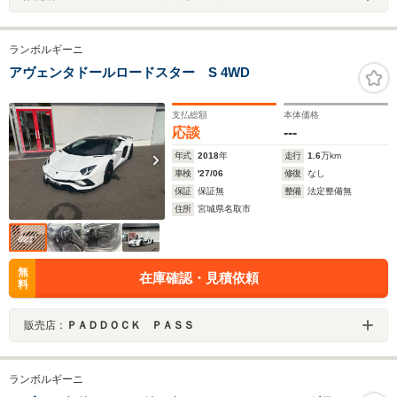
ランボルギーニ
アヴェンタドールロードスター S 4WD
支払総額
本体価格
応談
---
年式
2018
年
走行
1.6
万km
車検
'27/06
修復
なし
保証
保証無
整備
法定整備無
住所
宮城県名取市
無
在庫確認・見積依頼
料
販売店：
ＰＡＤＤＯＣＫ ＰＡＳＳ
ランボルギーニ