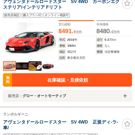
アヴェンタドールロードスター SV 4WD カーボンエク
ステリア/インテリア Fリフト
販売店保証
購入プラン付
オンライン相談可
支払総額
本体価格
8491.
8480.
9
0
万円
万円
年式
2016
年
走行
0.3
万km
車検
'28/01
修復
なし
保証
保証付
整備
法定整備無
住所
東京都文京区
無
在庫確認・見積依頼
料
販売店：
グロー・オートモーティブ
ランボルギーニ
アヴェンタドールロードスター SV 4WD 正規ディ-ラ-
車/