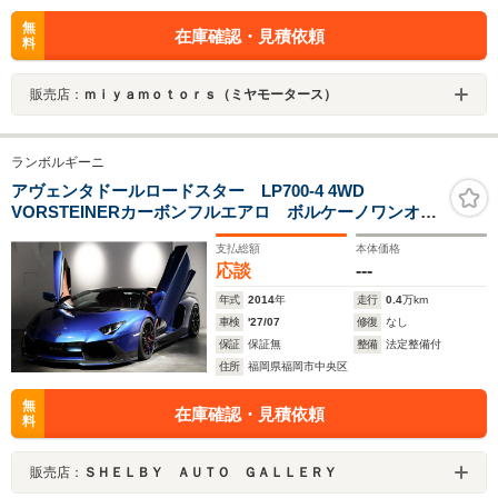
無
在庫確認・見積依頼
料
販売店：
ｍｉｙａｍｏｔｏｒｓ（ミヤモータース）
ランボルギーニ
アヴェンタドールロードスター LP700-4 4WD
VORSTEINERカーボンフルエアロ ボルケーノワンオフ
マフラー ローダウン(ロワリング)プロテクションフィル
支払総額
本体価格
ム クラッチ残量92 ガラスフード カーボンエンジンル
応談
---
ームパネル フロントリフト バックカメラ
年式
2014
年
走行
0.4
万km
車検
'27/07
修復
なし
保証
保証無
整備
法定整備付
住所
福岡県福岡市中央区
無
在庫確認・見積依頼
料
販売店：
ＳＨＥＬＢＹ ＡＵＴＯ ＧＡＬＬＥＲＹ