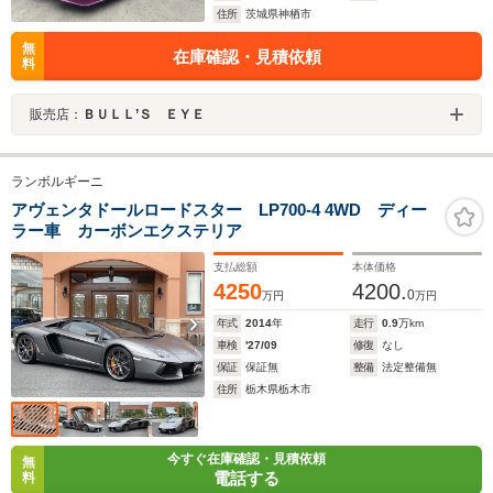
住所
茨城県神栖市
無
在庫確認・見積依頼
料
販売店：
ＢＵＬＬ’Ｓ ＥＹＥ
ランボルギーニ
アヴェンタドールロードスター LP700-4 4WD ディー
ラー車 カーボンエクステリア
支払総額
本体価格
4250
4200.
0
万円
万円
年式
2014
年
走行
0.9
万km
車検
'27/09
修復
なし
保証
保証無
整備
法定整備無
住所
栃木県栃木市
今すぐ在庫確認・見積依頼
無
電話する
料