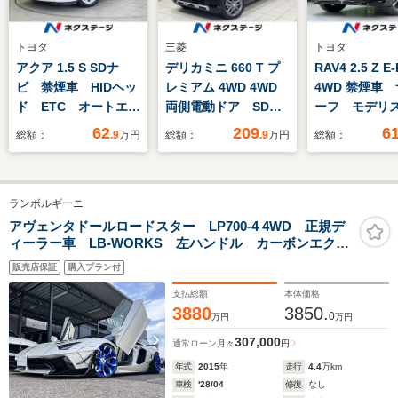
トヨタ
三菱
トヨタ
アクア 1.5 S SDナ
デリカミニ 660 T プ
RAV4 2.5 Z E
ビ 禁煙車 HIDヘッ
レミアム 4WD 4WD
4WD 禁煙車
ド ETC オートエア
両側電動ドア SDナ
ーフ モデリ
コン CD DVD再
ビ 全周囲カメラ 衝
ロ 純正12型
62
209
6
総額：
.9
万円
総額：
.9
万円
総額：
生 地デジ
突被害軽減システム
プレイオーデ
レーダークルーズ ハ
周囲カメラ 
ーフレザーシート ド
ゲート 衝突
ランボルギーニ
ラレコ スマートキ
置 レーダー
ー LEDヘッド
ズ クリアラ
アヴェンタドールロードスター LP700-4 4WD 正規デ
ィーラー車 LB‐WORKS 左ハンドル カーボンエクス
ETC 純正15インチ
ー シートエ
テリアパッケージ カーボンインテリアパッケージ ロ
アルミ オートハイビ
ルーフレール
販売店保証
購入プラン付
ワリングKIT ブランディングパッケージ 新車取説 保
ーム
証書 スペアキー有り
支払総額
本体価格
3880
3850.
0
万円
万円
307,000
通常ローン
月々
円
年式
2015
年
走行
4.4
万km
車検
'28/04
修復
なし