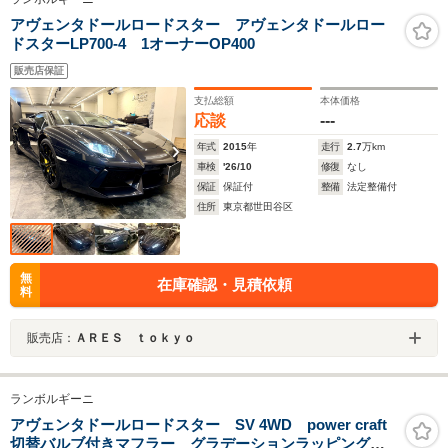
アヴェンタドールロードスター アヴェンタドールロー
ドスターLP700-4 1オーナーOP400
販売店保証
支払総額
本体価格
応談
---
年式
2015
年
走行
2.7
万km
車検
'26/10
修復
なし
保証
保証付
整備
法定整備付
住所
東京都世田谷区
無
在庫確認・見積依頼
料
販売店：
ＡＲＥＳ ｔｏｋｙｏ
ランボルギーニ
アヴェンタドールロードスター SV 4WD power craft
切替バルブ付きマフラー グラデーションラッピング