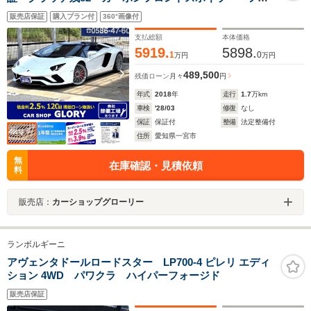
ントエアインテーク・サイドスカート・サイドエアイン
販売店保証
購入プラン付
360°画像付
テーク・リアディフューザー・ルーフ カーボンインテ
リア ブランディングPKG
支払総額
本体価格
5919.
5898.
1
0
万円
万円
489,500
残価ローン
月々
円
年式
2018
年
走行
1.7
万km
車検
'28/03
修復
なし
保証
保証付
整備
法定整備付
住所
愛知県一宮市
無
在庫確認・見積依頼
料
販売店：
カーショップグローリー
ランボルギーニ
アヴェンタドールロードスター LP700-4 ピレリ エディ
ション 4WD パワクラ ハイパーフォージド
販売店保証