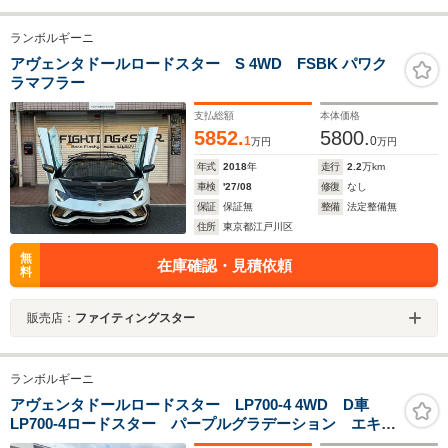
ランボルギーニ
アヴェンタドールロードスター S 4WD FSBK パワク
ラマフラー
支払総額
本体価格
5852.
5800.
1
0
万円
万円
年式
2018
年
走行
2.2
万km
車検
'27/08
修復
なし
保証
保証無
整備
法定整備無
住所
東京都江戸川区
無
在庫確認・見積依頼
料
販売店：
ファイティングスター
ランボルギーニ
アヴェンタドールロードスター LP700-4 4WD D車
LP700-4ロードスター パープルグラデーション エキゾ
ッチック可変ストレートマフラー SV仕様ファイチング