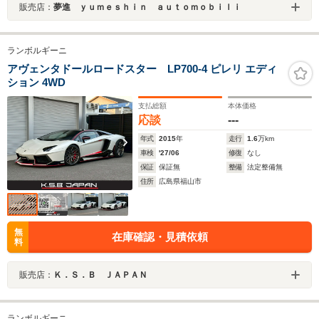
販売店：
夢進 ｙｕｍｅｓｈｉｎ ａｕｔｏｍｏｂｉｌｉ
ランボルギーニ
アヴェンタドールロードスター LP700-4 ピレリ エディ
ション 4WD
支払総額
本体価格
応談
---
年式
2015
年
走行
1.6
万km
車検
'27/06
修復
なし
保証
保証無
整備
法定整備無
住所
広島県福山市
無
在庫確認・見積依頼
料
販売店：
Ｋ．Ｓ．Ｂ ＪＡＰＡＮ
ランボルギーニ