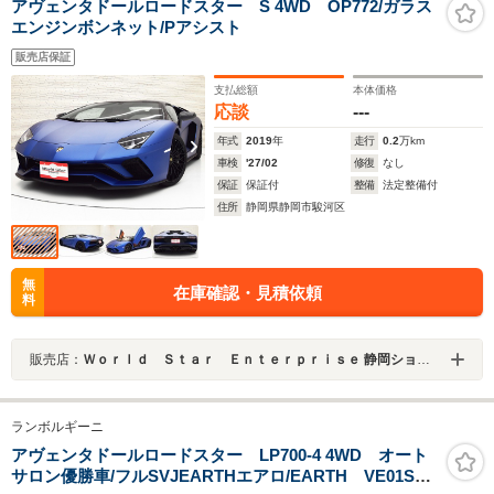
アヴェンタドールロードスター S 4WD OP772/ガラス
エンジンボンネット/Pアシスト
販売店保証
支払総額
本体価格
応談
---
年式
2019
年
走行
0.2
万km
車検
'27/02
修復
なし
保証
保証付
整備
法定整備付
住所
静岡県静岡市駿河区
無
在庫確認・見積依頼
料
販売店：
Ｗｏｒｌｄ Ｓｔａｒ Ｅｎｔｅｒｐｒｉｓｅ 静岡ショールーム
ランボルギーニ
アヴェンタドールロードスター LP700-4 4WD オート
サロン優勝車/フルSVJEARTHエアロ/EARTH VE01SVJ