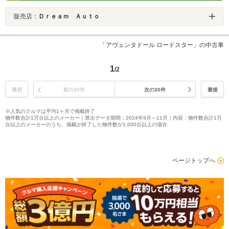
販売店：
Ｄｒｅａｍ Ａｕｔｏ
「アヴェンタドール ロードスター」の中古車
1
/2
最初
前の30件
次の30件
最後
※人気のクルマは平均1ヶ月で掲載終了
物件数合計1万台以上のメーカー｜算出データ期間：2024年9月～11月｜内容：物件数合計1万
台以上のメーカーのうち、掲載が終了した物件数が1,000台以上の場合
ページトップへ