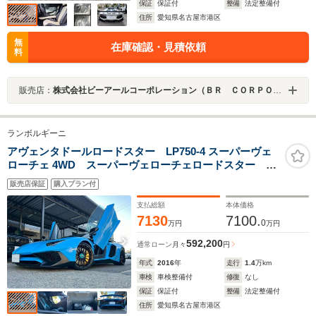
保証
保証付
整備
法定整備付
住所
愛知県名古屋市港区
無
在庫確認・見積依頼
料
販売店：
株式会社ビーアールコーポレーション（ＢＲ ＣＯＲＰＯＲＡＴＩＯＮ）
ランボルギーニ
アヴェンタドールロードスター LP750-4 スーパーヴェ
ローチェ 4WD スーパーヴェローチェロードスター 正
規ディーラー車 屋内保管 世界限定500台 1de500 左
販売店保証
購入プラン付
ハンドル Fiエキゾースト 可変バルブ付き センターロ
ック イエローキャリパー 新車取説 保証書 スペア
支払総額
本体価格
キー有り
7130
7100.
0
万円
万円
592,200
通常ローン
月々
円
年式
2016
年
走行
1.4
万km
車検
車検整備付
修復
なし
保証
保証付
整備
法定整備付
住所
愛知県名古屋市港区