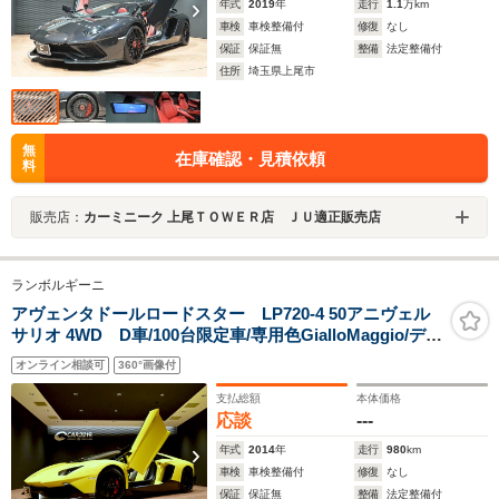
年式
2019
年
走行
1.1
万km
車検
車検整備付
修復
なし
保証
保証無
整備
法定整備付
住所
埼玉県上尾市
無
在庫確認・見積依頼
料
販売店：
カーミニーク 上尾ＴＯＷＥＲ店 ＪＵ適正販売店
ランボルギーニ
アヴェンタドールロードスター LP720-4 50アニヴェル
サリオ 4WD D車/100台限定車/専用色GialloMaggio/ディ
ーラー点検記録簿/フルノーマル/カーボンインテリア/カー
オンライン相談可
360°画像付
ボンエンジンベイ/フロントリフター/ガラスエンジンフー
ド/SENSONUM/純正20・21インチAW/シートヒーター/B
支払総額
本体価格
カメラ
応談
---
年式
2014
年
走行
980
km
車検
車検整備付
修復
なし
保証
保証無
整備
法定整備付