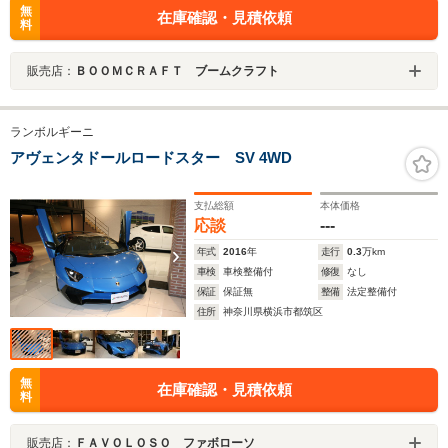
無
在庫確認・見積依頼
料
販売店：
ＢＯＯＭＣＲＡＦＴ ブームクラフト
ランボルギーニ
アヴェンタドールロードスター SV 4WD
支払総額
本体価格
応談
---
年式
2016
年
走行
0.3
万km
車検
車検整備付
修復
なし
保証
保証無
整備
法定整備付
住所
神奈川県横浜市都筑区
無
在庫確認・見積依頼
料
販売店：
ＦＡＶＯＬＯＳＯ ファボローソ