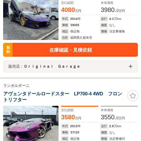
支払総額
本体価格
スターエアロ
4080
3980.
0
万円
万円
年式
2014
年
走行
4.1
万km
車検
'28/05
修復
なし
保証
保証無
整備
法定整備無
住所
福岡県久留米市
無
在庫確認・見積依頼
料
販売店：
Ｏｒｉｇｉｎａｌ Ｇａｒａｇｅ
ランボルギーニ
アヴェンタドールロードスター LP700-4 4WD フロン
トリフター
支払総額
本体価格
3580
3550.
0
万円
万円
年式
2013
年
走行
2.6
万km
車検
'27/10
修復
なし
保証
保証無
整備
法定整備付