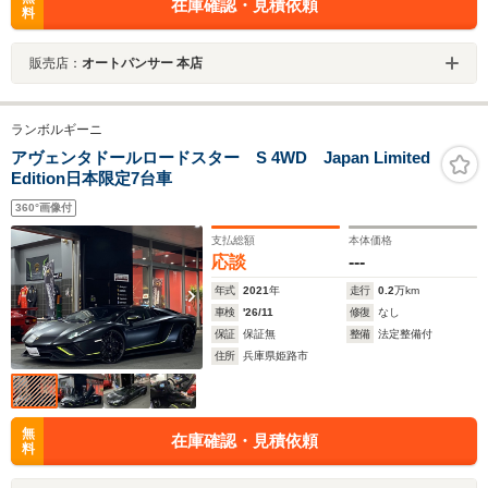
在庫確認・見積依頼
料
販売店：
オートパンサー 本店
ランボルギーニ
アヴェンタドールロードスター S 4WD Japan Limited
Edition日本限定7台車
360°画像付
支払総額
本体価格
応談
---
年式
2021
年
走行
0.2
万km
車検
'26/11
修復
なし
保証
保証無
整備
法定整備付
住所
兵庫県姫路市
無
在庫確認・見積依頼
料