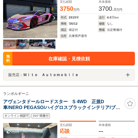
支払総額
本体価格
3750
3700.
0
万円
万円
年式
2015
年
走行
4.0
万km
車検
'26/12
修復
なし
保証
保証付
整備
法定整備付
住所
兵庫県芦屋市
無
在庫確認・見積依頼
料
販売店：
Ｍｉｔｏ Ａｕｔｏｍｏｂｉｌｅ
ランボルギーニ
アヴェンタドールロードスター S 4WD 正規D
車/NERO PEGASO/ハイグロスブラックインテリア/ブラ
ンディングPKG/パワーシート/デジタルインナーミラー/
オンライン相談可
360°画像付
フロント3面プロテクションフィルム/CarPlay/センソナム
オーディオシステム/ETC/4WD
支払総額
本体価格
応談
---