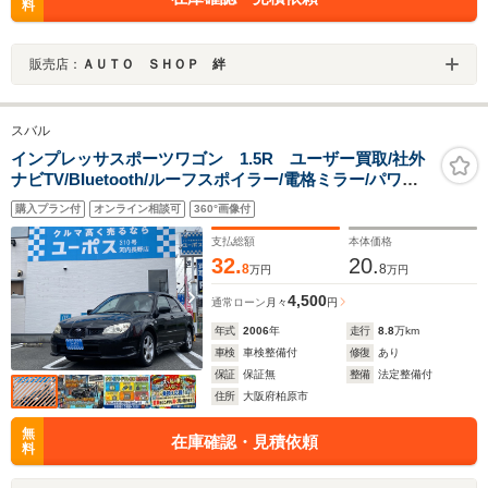
料
販売店：
ＡＵＴＯ ＳＨＯＰ 絆
スバル
インプレッサスポーツワゴン 1.5R ユーザー買取/社外
ナビTV/BIuetooth/ルーフスポイラー/電格ミラー/パワー
ウィンドウ/ETC/エアコン/純正16インチアルミホイー
購入プラン付
オンライン相談可
360°画像付
ル/8.7万キロ/車検整備付
支払総額
本体価格
32.
20.
8
8
万円
万円
4,500
通常ローン
月々
円
年式
2006
年
走行
8.8
万km
車検
車検整備付
修復
あり
保証
保証無
整備
法定整備付
住所
大阪府柏原市
無
在庫確認・見積依頼
料