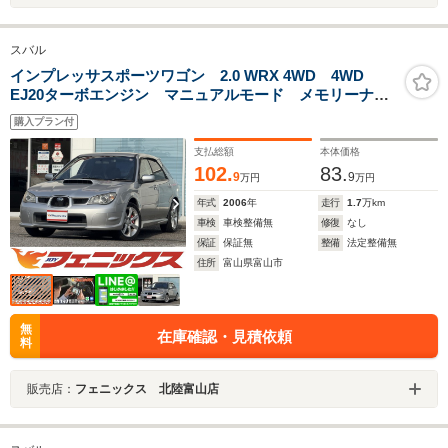
スバル
インプレッサスポーツワゴン 2.0 WRX 4WD 4WD
EJ20ターボエンジン マニュアルモード メモリーナ
ビ フルセグTV Bluetooth バックカメラ ETC ドラ
購入プラン付
イブレコーダー 革巻きステアリング ディスチャージ
ライト
支払総額
本体価格
102.
83.
9
9
万円
万円
年式
2006
年
走行
1.7
万km
車検
車検整備無
修復
なし
保証
保証無
整備
法定整備無
住所
富山県富山市
無
在庫確認・見積依頼
料
販売店：
フェニックス 北陸富山店