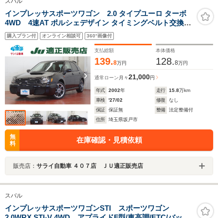
スバル
インプレッサスポーツワゴン 2.0 タイプユーロ ターボ
4WD 4速AT ポルシェデザイン タイミングベルト交換済
みエンジンスターター 専用フロント 専用リアスポイラー
購入プラン付
オンライン相談可
360°画像付
純正17AW ドライブレコーダー ETC キーレスキー
支払総額
本体価格
139.
128.
8
8
万円
万円
21,000
通常ローン
月々
円
年式
2002
年
走行
15.8
万km
車検
'27/02
修復
なし
保証
保証無
整備
法定整備付
住所
埼玉県坂戸市
無
在庫確認・見積依頼
料
販売店：
サライ自動車 ４０７店 ＪＵ適正販売店
スバル
インプレッサスポーツワゴンSTI スポーツワゴン
2.0WRX STI-V 4WD アプライドF型/車高調/ETC/バック