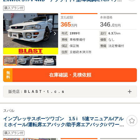
ミラー一体型レーダー探知機/ターボタイマー/社外AW/電
購入プラン付
装品付属/スタッドレス付純正ホイール有
支払総額
本体価格
365
346.
0
万円
万円
年式
1999
年
走行
6.3
万km
車検
車検整備付
修復
なし
保証
保証無
整備
法定整備付
住所
京都府木津川市
無
在庫確認・見積依頼
料
販売店：
ＢＬＡＳＴ・ｔ．ｃ．ｓ
スバル
インプレッサスポーツワゴン 1.5 i 5速マニュアル/アル
ミホイール/運転席エアバック/助手席エアバック/パワーウ
ィンドウ/パワーステアリング/ABS/フルフラットシー
購入プラン付
ト/ETC