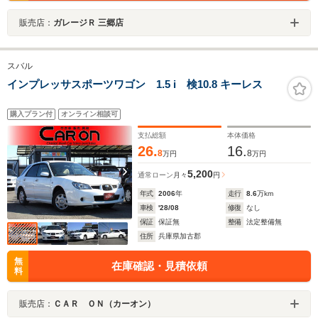
販売店：
ガレージＲ 三郷店
スバル
インプレッサスポーツワゴン 1.5 i 検10.8 キーレス
購入プラン付
オンライン相談可
支払総額
本体価格
26.
16.
8
8
万円
万円
5,200
通常ローン
月々
円
年式
2006
年
走行
8.6
万km
車検
'28/08
修復
なし
保証
保証無
整備
法定整備無
住所
兵庫県加古郡
無
在庫確認・見積依頼
料
販売店：
ＣＡＲ ＯＮ（カーオン）