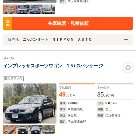
住所
埼玉県東松山市
無
在庫確認・見積依頼
料
販売店：
ニッポンオート ＮＩＰＰＯＮ ＡＵＴＯ
スバル
インプレッサスポーツワゴン 1.5 i Gパッケージ
購入プラン付
支払総額
本体価格
49.
35.
3
9
万円
万円
年式
2006
年
走行
5.8
万km
車検
車検整備無
修復
なし
保証
保証無
整備
法定整備無
住所
埼玉県比企郡