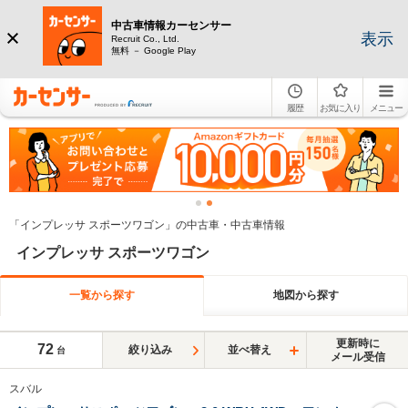
中古車情報カーセンサー
表示
Recruit Co., Ltd.
無料 － Google Play
履歴
お気に入り
メニュー
「インプレッサ スポーツワゴン」の中古車・中古車情報
インプレッサ スポーツワゴン
一覧から探す
地図から探す
更新時に
72
絞り込み
並べ替え
台
メール受信
スバル