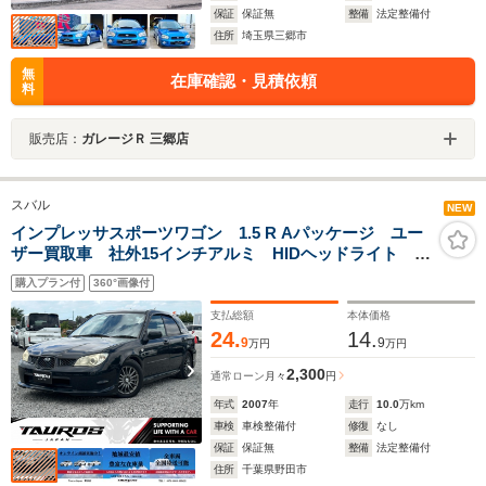
保証
保証無
整備
法定整備付
住所
埼玉県三郷市
無
在庫確認・見積依頼
料
販売店：
ガレージＲ 三郷店
スバル
NEW
インプレッサスポーツワゴン 1.5 R Aパッケージ ユー
ザー買取車 社外15インチアルミ HIDヘッドライト オ
ートエアコン ETC キーレス パワーウィンドウ パ
購入プラン付
360°画像付
ワーステアリング
支払総額
本体価格
24.
14.
9
9
万円
万円
2,300
通常ローン
月々
円
年式
2007
年
走行
10.0
万km
車検
車検整備付
修復
なし
保証
保証無
整備
法定整備付
住所
千葉県野田市