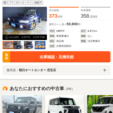
ミ STiマフラー STiタワーバー トランクスポイラ
購入プラン付
オンライン相談可
ー フロントフォグ STiスポーツシート MOMOステア
リング
支払総額
本体価格
373
358.
0
万円
万円
50,800
通常ローン
月々
円
年式
1997
年
走行
3.5
万km
車検
車検整備付
修復
なし
保証
保証無
整備
法定整備付
住所
兵庫県尼崎市
無
在庫確認・見積依頼
料
販売店：
朝日オートセンター 尼宝店
あなたにおすすめの中古車
［PR］