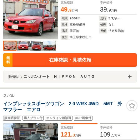
支払総額
本体価格
49.
39.
9
9
万円
万円
年式
2006
年
走行
5.3
万km
車検
車検整備無
修復
なし
保証
保証無
整備
法定整備無
住所
埼玉県東松山市
無
在庫確認・見積依頼
料
販売店：
ニッポンオート ＮＩＰＰＯＮ ＡＵＴＯ
スバル
インプレッサスポーツワゴン 2.0 WRX 4WD 5MT 外
マフラー エアロ
販売店保証
購入プラン付
オンライン相談可
360°画像付
支払総額
本体価格
121.
109.
3
5
万円
万円