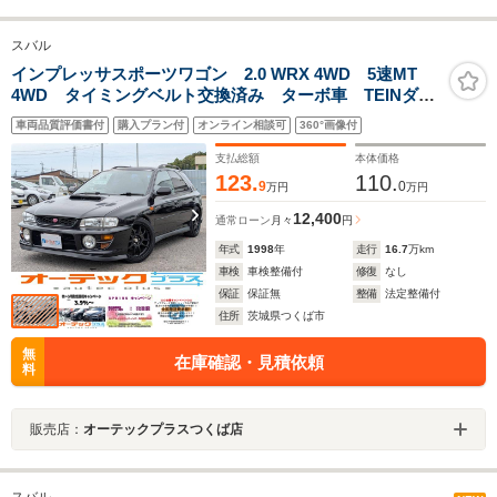
スバル
インプレッサスポーツワゴン 2.0 WRX 4WD 5速MT
4WD タイミングベルト交換済み ターボ車 TEINダウ
ンサス MOMOステアリング ルーフレール レアマイ
車両品質評価書付
購入プラン付
オンライン相談可
360°画像付
スター18インチアルミ ETC LEDヘッドライト キー
レスエントリー
支払総額
本体価格
123.
110.
9
0
万円
万円
12,400
通常ローン
月々
円
年式
1998
年
走行
16.7
万km
車検
車検整備付
修復
なし
保証
保証無
整備
法定整備付
住所
茨城県つくば市
無
在庫確認・見積依頼
料
販売店：
オーテックプラスつくば店