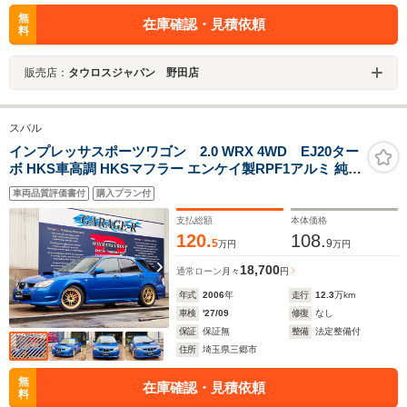
無
在庫確認・見積依頼
料
販売店：
タウロスジャパン 野田店
スバル
インプレッサスポーツワゴン 2.0 WRX 4WD EJ20ター
ボ HKS車高調 HKSマフラー エンケイ製RPF1アルミ 純正
フルエアロ 対向4podキャリパ- HID 社外セキュリティ 5
車両品質評価書付
購入プラン付
速MT タイミングベルト交換済
支払総額
本体価格
120.
108.
5
9
万円
万円
18,700
通常ローン
月々
円
年式
2006
年
走行
12.3
万km
車検
'27/09
修復
なし
保証
保証無
整備
法定整備付
住所
埼玉県三郷市
無
在庫確認・見積依頼
料