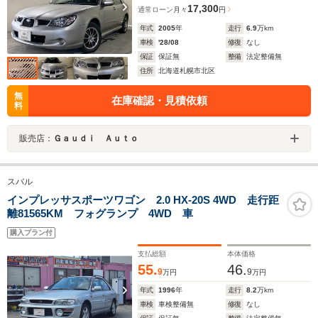
17,300
通常ローン
月々
円
年式
2005
年
走行
6.9
万km
車検
'28/08
修復
なし
保証
保証無
整備
法定整備無
住所
北海道札幌市北区
無
在庫確認・見積依頼
料
販売店：
Ｇａｕｄｉ Ａｕｔｏ
スバル
インプレッサスポーツワゴン 2.0 HX-20S 4WD 走行距
離81565KM フォグランプ 4WD 車
購入プラン付
支払総額
本体価格
55.
46.
9
9
万円
万円
年式
1996
年
走行
8.2
万km
車検
車検整備無
修復
なし