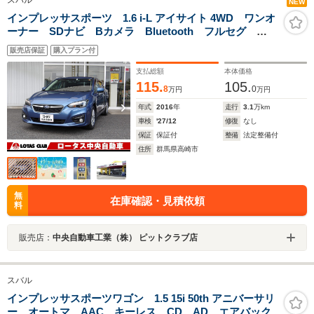
スバル
NEW
インプレッサスポーツ 1.6 i-L アイサイト 4WD ワンオ
ーナー SDナビ Bカメラ Bluetooth フルセグ
ACC LEDライト ドラレコ ETC2.0
販売店保証
購入プラン付
支払総額
本体価格
115.
105.
8
0
万円
万円
年式
2016
年
走行
3.1
万km
車検
'27/12
修復
なし
保証
保証付
整備
法定整備付
住所
群馬県高崎市
無
在庫確認・見積依頼
料
販売店：
中央自動車工業（株） ピットクラブ店
スバル
インプレッサスポーツワゴン 1.5 15i 50th アニバーサリ
ー オートマ AAC キーレス CD AD エアバック