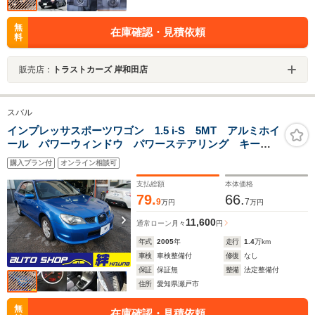
無
在庫確認・見積依頼
料
販売店：
トラストカーズ 岸和田店
スバル
インプレッサスポーツワゴン 1.5 i-S 5MT アルミホイ
ール パワーウィンドウ パワーステアリング キーレ
スキー 運転席エアバック 助手席エアバック アル
購入プラン付
オンライン相談可
ミホイール
支払総額
本体価格
79.
66.
9
7
万円
万円
11,600
通常ローン
月々
円
年式
2005
年
走行
1.4
万km
車検
車検整備付
修復
なし
保証
保証無
整備
法定整備付
住所
愛知県瀬戸市
無
在庫確認・見積依頼