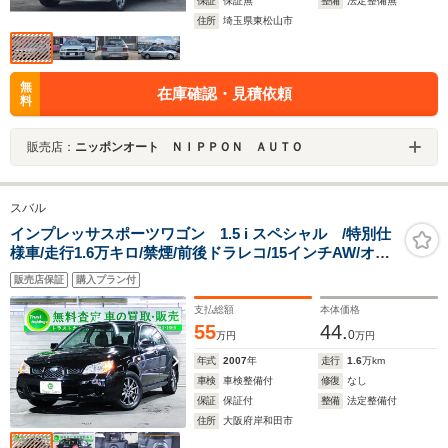
保証
保証無
整備
法定整備無
住所
埼玉県東松山市
無
在庫確認・見積依頼
料
販売店：
ニッポンオート ＮＩＰＰＯＮ ＡＵＴＯ
スバル
インプレッサスポーツワゴン 1.5 i スペシャル /特別仕
様車/走行1.6万キロ/禁煙/前後ドラレコ/15インチAW/オー
トエアコン/CDプレイヤー/キーレス/取説/
販売店保証
購入プラン付
支払総額
本体価格
55
44.
0
万円
万円
年式
2007
年
走行
1.6
万km
車検
車検整備付
修復
なし
保証
保証付
整備
法定整備付
住所
大阪府岸和田市