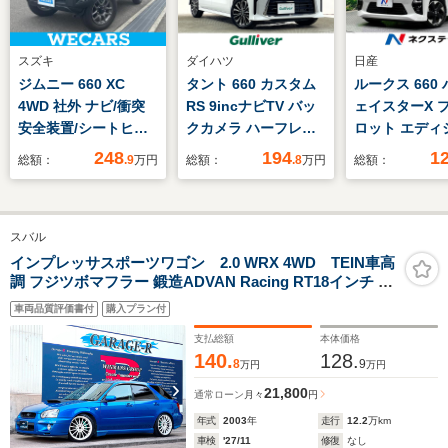
スズキ
ダイハツ
日産
ジムニー 660 XC
タント 660 カスタム
ルークス 660
4WD 社外 ナビ/衝突
RS 9incナビTV バッ
ェイスターX 
安全装置/シートヒー
クカメラ ハーフレザ
ロット エディ
ター/車線逸脱防止支
ー シートヒーター 衝
純正9型ナビ 
248
194
1
総額：
.9
万円
総額：
.8
万円
総額：
援システム/ヘッドラ
突軽減ブレーキ レー
カメラ 禁煙
ンプ LED/Bluetooth
ンアシスト 両側パワ
電動ドア 衝
接続/ETC/ABS/横滑り
ースライドドア オー
置 プロパイ
スバル
防止装置/バックモニ
トライト LEDヘッド
踏み間違い防
ター/フルセグTV
ライト スマートキー
LEDヘッド/
インプレッサスポーツワゴン 2.0 WRX 4WD TEIN車高
調 フジツボマフラー 鍛造ADVAN Racing RT18インチ 対
プッシュスタート
フルセグ Blue
向4podキャリパー タワーバー フルエアロ ナビ TV バッ
ETC
再生 スマー
車両品質評価書付
購入プラン付
クカメラ Bluetooth ETC HID タイミングベルト交換済
オートライト/
支払総額
本体価格
ン
140.
128.
8
9
万円
万円
21,800
通常ローン
月々
円
年式
2003
年
走行
12.2
万km
車検
'27/11
修復
なし