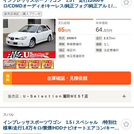
インプレッサスポーツワゴン 1.5 i 走行22000キ
ロ/CDMDオーディオ/キーレス/純正フォグ/純正アルミ/リ
ア5面スモークガラス/後期型
販売店保証
購入プラン付
支払総額
本体価格
65
64.
0
万円
万円
年式
2006
年
走行
2.2
万km
車検
車検整備付
修復
なし
保証
保証付
整備
法定整備付
住所
埼玉県蓮田市
無
在庫確認・見積依頼
料
販売店：
Ｕ－Ｓｅｌｅｃｔｉｏｎ 蓮田ＷＥＳＴ店
スバル
インプレッサスポーツワゴン 1.5 i スペシャル /特別仕
様車/走行1.8万キロ/禁煙/HDDナビ/オートエアコン/キーレ
ス/ETC/取説/記録簿/