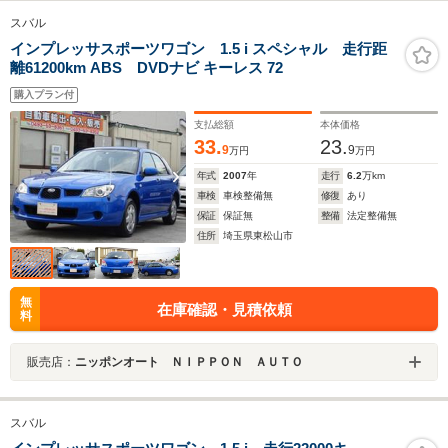
スバル
インプレッサスポーツワゴン 1.5 i スペシャル 走行距
離61200km ABS DVDナビ キーレス 72
購入プラン付
支払総額
本体価格
33.
23.
9
9
万円
万円
年式
2007
年
走行
6.2
万km
車検
車検整備無
修復
あり
保証
保証無
整備
法定整備無
住所
埼玉県東松山市
無
在庫確認・見積依頼
料
販売店：
ニッポンオート ＮＩＰＰＯＮ ＡＵＴＯ
スバル