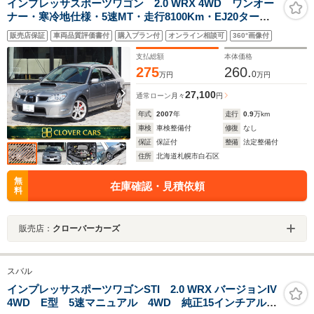
インプレッサスポーツワゴン 2.0 WRX 4WD ワンオー
ナー・寒冷地仕様・5速MT・走行8100Km・EJ20ター
ボ・250PS・オプション3連メーター・新品タイヤ・ノー
販売店保証
車両品質評価書付
購入プラン付
オンライン相談可
360°画像付
マル車両・ドライブレコーダー前後・キーレス・HID・
ETC・ディーラー整備記録簿7枚有・試乗可
支払総額
本体価格
275
260.
0
万円
万円
27,100
通常ローン
月々
円
年式
2007
年
走行
0.9
万km
車検
車検整備付
修復
なし
保証
保証付
整備
法定整備付
住所
北海道札幌市白石区
無
在庫確認・見積依頼
料
販売店：
クローバーカーズ
スバル
インプレッサスポーツワゴンSTI 2.0 WRX バージョンIV
4WD E型 5速マニュアル 4WD 純正15インチアル