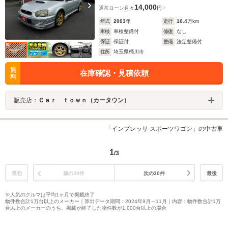
14,000
通常ローン
月々
円
年式
2003
年
走行
10.4
万km
車検
車検整備付
修復
なし
保証
保証付
整備
法定整備付
住所
埼玉県桶川市
無
在庫確認・見積依頼
料
販売店：
Ｃａｒ ｔｏｗｎ（カータウン）
「インプレッサ スポーツワゴン」の中古車
1
/3
最初
前の30件
次の30件
最後
※人気のクルマは平均1ヶ月で掲載終了
物件数合計1万台以上のメーカー｜算出データ期間：2024年9月～11月｜内容：物件数合計1万
台以上のメーカーのうち、掲載が終了した物件数が1,000台以上の場合