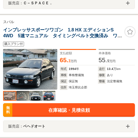
販売店：
Ｃ－ＳＰＡＣＥ．
スバル
インプレッサスポーツワゴン 1.8 HX エディションS
4WD 5速マニュアル タイミングベルト交換済み ワン
オ-ナ- NARDIハンドル
購入プラン付
支払総額
本体価格
65.
55.
3
9
万円
万円
年式
1994
年
走行
13.4
万km
車検
車検整備無
修復
あり
保証
保証無
整備
法定整備無
住所
埼玉県比企郡
無
在庫確認・見積依頼
料
販売店：
ベヘドオート