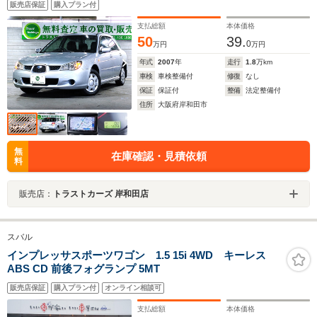
販売店保証
購入プラン付
支払総額
本体価格
50
39.
0
万円
万円
年式
2007
年
走行
1.8
万km
車検
車検整備付
修復
なし
保証
保証付
整備
法定整備付
住所
大阪府岸和田市
無
在庫確認・見積依頼
料
販売店：
トラストカーズ 岸和田店
スバル
インプレッサスポーツワゴン 1.5 15i 4WD キーレス
ABS CD 前後フォグランプ 5MT
販売店保証
購入プラン付
オンライン相談可
支払総額
本体価格