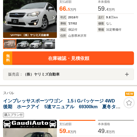
ー ハーフレザーシート プッシュスタート
支払総額
本体価格
66.
59.
5
4
万円
万円
年式
2016
年
走行
9.8
万km
車検
'27/02
修復
なし
保証
保証付
整備
法定整備付
住所
山形県米沢市
無
在庫確認・見積依頼
料
販売店：
（株）ヤリミズ自動車
スバル
NEW
インプレッサスポーツワゴン 1.5 i Gパッケージ 4WD
後期 ホークアイ 5速マニュアル 69300km 夏冬タイ
ヤ
購入プラン付
支払総額
本体価格
59.
49.
8
8
万円
万円