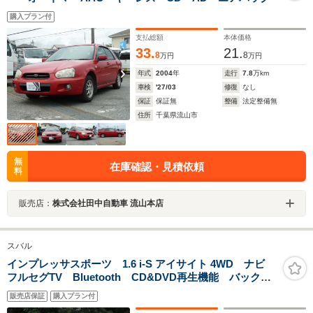
購入プラン付
支払総額
本体価格
33.
21.
8
8
万円
万円
年式
2004
年
走行
7.8
万km
車検
'27/03
修復
なし
保証
保証無
整備
法定整備無
住所
千葉県流山市
無
在庫確認・見積依頼
料
販売店：
株式会社田中自動車 流山本店
スバル
インプレッサスポーツ 1.6 i-S アイサイト 4WD ナビ
フルセグTV Bluetooth CD&DVD再生機能 バックカ
メラ クルーズコントロール ETC ドライブレコーダ
販売店保証
購入プラン付
ー HIDライト フォグランプ LEDアクセサリーライナ