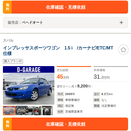
無
在庫確認・見積依頼
料
販売店：
ベヘドオート
スバル
インプレッサスポーツワゴン 1.5 i /カーナビ/ETC/MT
仕様
購入プラン付
支払総額
本体価格
45
31.
0
万円
万円
9,200
通常ローン
月々
円
年式
2005
年
走行
8.3
万km
車検
車検整備付
修復
なし
保証
保証無
整備
法定整備付
住所
茨城県坂東市
無
在庫確認・見積依頼
料