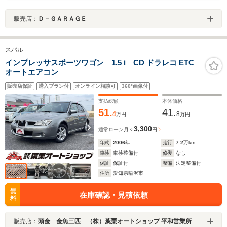
販売店：
Ｄ－ＧＡＲＡＧＥ
スバル
インプレッサスポーツワゴン 1.5 i CD ドラレコ ETC
オートエアコン
販売店保証
購入プラン付
オンライン相談可
360°画像付
支払総額
本体価格
51.
41.
4
8
万円
万円
3,300
通常ローン
月々
円
年式
2006
年
走行
7.2
万km
車検
車検整備付
修復
なし
保証
保証付
整備
法定整備付
住所
愛知県稲沢市
無
在庫確認・見積依頼
料
販売店：
頭金 金魚三匹 （株）葉栗オートショップ 平和営業所