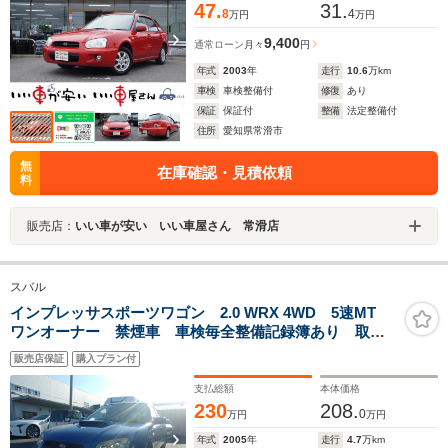
47.
31.
8
4
万円
万円
9,400
通常ローン
月々
円
年式
2003
年
走行
10.6
万km
車検
車検整備付
修復
あり
保証
保証付
整備
法定整備付
住所
愛知県常滑市
無
在庫確認・見積依頼
料
販売店：
いい車が安い いい車屋さん 常滑店
スバル
インプレッサスポーツワゴン 2.0 WRX 4WD 5速MT
ワンオーナー 禁煙車 車検毎全整備記録簿あり 取説/
メンテナンスノート WRブルー 前後ドラレコ キーレ
販売店保証
購入プラン付
ス ETC 走行47000キロ
支払総額
本体価格
230
208.
0
万円
万円
年式
2005
年
走行
4.7
万km