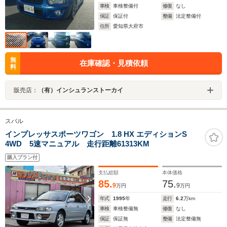
車検
車検整備付
修復
なし
保証
保証付
整備
法定整備付
住所
愛知県大府市
無
在庫確認・見積依頼
料
販売店：
（有）インシュランストーカイ
スバル
インプレッサスポーツワゴン 1.8 HX エディションS
4WD 5速マニュアル 走行距離61313KM
購入プラン付
支払総額
本体価格
85.
75.
9
9
万円
万円
年式
1995
年
走行
6.2
万km
車検
車検整備無
修復
なし
保証
保証無
整備
法定整備無