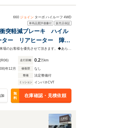
660
ジョイン
ターボ ハイルーフ 4WD
車両品質評価書付
販売店保証
WD 衝突軽減ブレーキ ハイル
ーター リアヒーター 障害
ット プッシュスタート ス
◆当店以外で購入される場合は陸送費用等、別途費用が発生します。◆販売はご来場のお客様を優先させて頂きます。◆あらかじめご確認下さい※販売は一般のお客様に限ります。
0.2
(R06)
万km
走行距離
R08)年12月
なし
修復歴
法定整備付
整備
インパネCVT
ミッション
無
在庫確認・見積依頼
追加
料