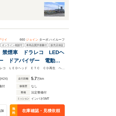
ブリイ
660
ジョイン
ターボ ハイルーフ
オンライン相談可
車両品質評価書付
販売店保証
T 禁煙車 ドラレコ LEDヘ
ザー ドアバイザー 電動格
★ネクステージ夏トクフェア開催！８月８～１６日まで★５ＭＴ 禁煙車 ドラレコ ＬＥＤヘッド ＥＴＣ ＣＤ再生 ヘッドライトレベライザー
5.7
(H24)
万km
走行距離
備付
なし
修復歴
法定整備付
整備
インパネ5MT
ミッション
無
在庫確認・見積依頼
追加
料