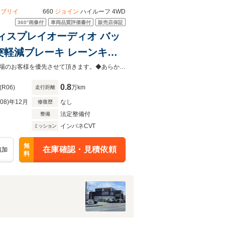
エブリイ
660
ジョイン
ハイルーフ 4WD
360°
画像付
車両品質評価書付
販売店保証
正ディスプレイオーディオ バッ
突軽減ブレーキ レーンキー
ベライザー コーナーセンサー
当店以外で購入される場合は陸送費用等、別途費用が発生します。◆販売はご来場のお客様を優先させて頂きます。◆あらかじめご確認下さい※販売は一般のお客様に限ります
0.8
(R06)
万km
走行距離
R08)年12月
なし
修復歴
法定整備付
整備
インパネCVT
ミッション
無
在庫確認・見積依頼
追加
料