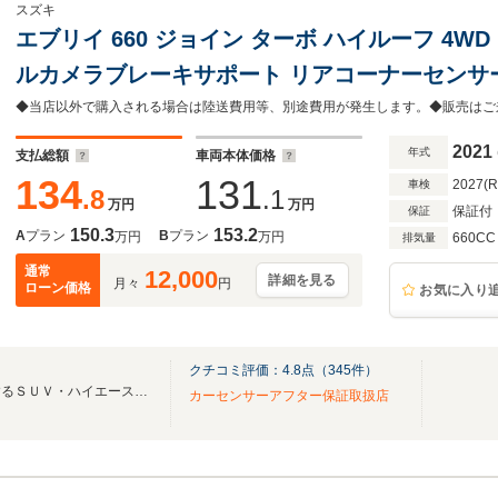
スズキ
エブリイ 660 ジョイン ターボ ハイルーフ 4W
ルカメラブレーキサポート リアコーナーセンサー
防止 レーンキープアシスト ヘッドライトレベラ
キーレス
2021
年式
支払総額
車両本体価格
134
131
2027(
車検
.8
.1
万円
万円
保証付
保証
150.3
153.2
A
プラン
B
プラン
万円
万円
660CC
排気量
通常
12,000
詳細を見る
月々
円
ローン価格
お気に入り
クチコミ評価：
4.8
点（
345
件）
「ＩＤＯＭグループ」が運営するＳＵＶ・ハイエースをメインとしたカスタム車両直売店
カーセンサーアフター保証取扱店