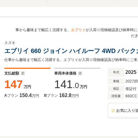
イ
事から趣味まで幅広く活躍する、
エブリイ
が入荷☆現物確認及び納車時に
だ
スズキ
エブリイ 660 ジョイン ハイルーフ 4WD バ
2025
年式
支払総額
車両本体価格
147
141
2027(
車検
.0
万円
万円
保証付
保証
150.4
162.8
A
プラン
B
プラン
万円
万円
660CC
排気量
お気に入り