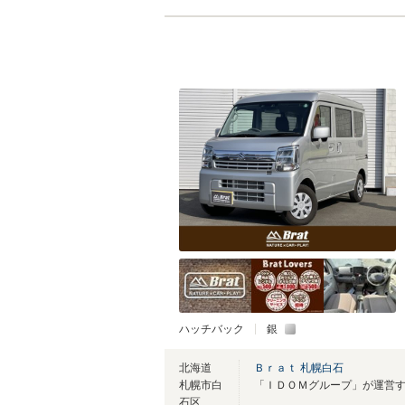
ハッチバック
銀
北海道
Ｂｒａｔ 札幌白石
札幌市白
石区