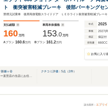
ト 衝突被害軽減ブレーキ 後部パーキングセン
元試乗車 プッシュスタート スマートキー U
禁煙元試乗車 後席両側電動スライドドア ＬＥＤライト衝突被害軽減ブレーキ
ドドア リヤスモークガラス
2025
年式
支払総額
車両本体価格
160
153
2027(
車検
.0
万円
万円
保証付
保証
160.6
161.2
A
プラン
B
プラン
万円
万円
660CC
排気量
お気に入り
ナ新鎌ヶ谷
クチコミ評価：
5
点（
2
件）
スズキ中古車のことならメーカー直営店の当店にお任せ下さい！ 詳しくは 大矢まで！
エブリイ
該当箇所：