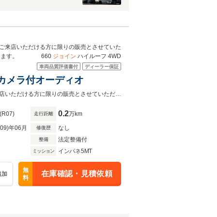
ご来店いただける方に限りの販売とさせていた
きます。 660
ジョイン
ハイルーフ 4WD
車両品質評価書付
ディーラー保証
ックカメラ付オーディオ
仕事から趣味まで幅広く活躍する、エブリイが入荷☆現物確認及び納車時にご来店いただける方に限りの販売とさせていただきます。
0.2
(R07)
万km
走行距離
R09)年06月
なし
修復歴
法定整備付
整備
インパネ5MT
ミッション
無
在庫確認・見積依頼
追加
料