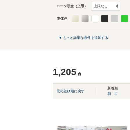
ローン頭金（上限）
本体色
▼ もっと詳細な条件を追加する
1,205
台
新着順
元の並び順に戻す
新
古