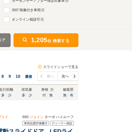
カーセンサーアフター保証対象車
360
°画像付き車両
オンライン相談可
1,205
リア
台 検索する
スライドショーで見る
8
9
10
前へ
次へ
最後
走行距離
排気量
車検
修復歴
多
少
多
少
付
無
無
有
ブリイ
660
ジョイン
ターボ ハイルーフ
車両品質評価書付
ディーラー保証
側電動スライドドア LEDライ