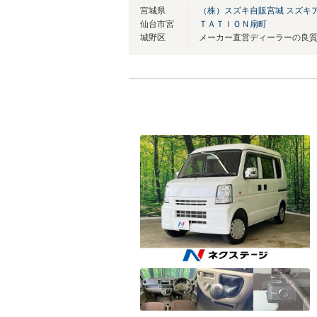
宮城県
（株）スズキ自販宮城 スズキ
仙台市宮
ＴＡＴＩＯＮ扇町
城野区