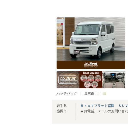
ハッチバック
真珠白
岩手県
Ｂｒａｔブラット盛岡 ＳＵ
盛岡市