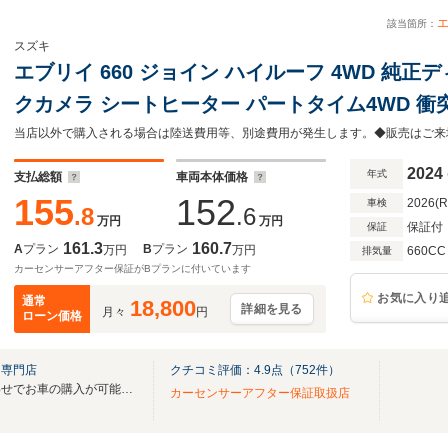
該当箇所：
スズキ
エブリイ 660 ジョイン ハイルーフ 4WD 純
クカメラ シートヒーター パートタイム4WD 衝
プアシスト LEDヘッドライト ヘッドライトレ
フロアマット アイドリングストップ
2024
年式
支払総額
車両本体価格
155
152
2026(
車検
.8
.6
万円
万円
保証付
保証
161.3
160.7
A
プラン
B
プラン
万円
万円
660CC
排気量
カーセンサーアフター保証がBプランに付いています
お気に入り
通常
18,800
詳細を見る
月々
円
ローン価格
Ｖ専門店
クチコミ評価：
4.9
点（
752
件）
★お電話、メールのお問い合わせでお車の購入が可能！！お気軽にご相談ください！！★
カーセンサーアフター保証取扱店