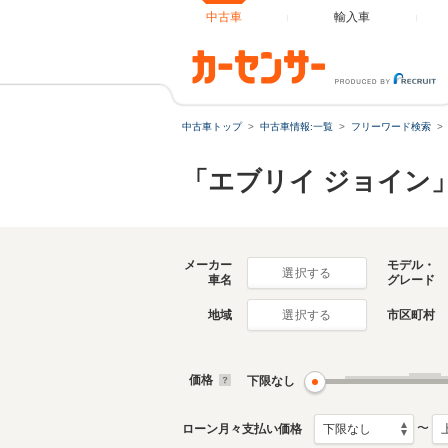
中古車
輸入車
中古車トップ
中古車情報:一覧
フリーワード検索
「エブリイ ジョイン
メーカー
モデル・
選択する
車名
グレード
地域
市区町村
選択する
価格
下限なし
〜
ローン月々支払い価格