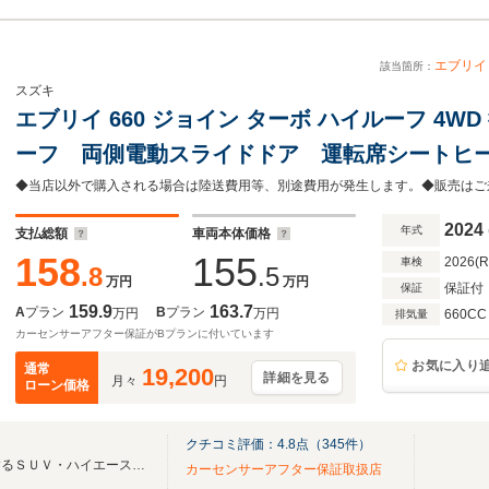
エブリイ
該当箇所：
スズキ
エブリイ 660 ジョイン ターボ ハイルーフ 4
ーフ 両側電動スライドドア 運転席シートヒ
物センサー LEDヘッドライト タイプCソケ
マートキー ターボ
2024
年式
支払総額
車両本体価格
158
155
2026(
車検
.8
.5
万円
万円
保証付
保証
159.9
163.7
A
プラン
B
プラン
万円
万円
660CC
排気量
カーセンサーアフター保証がBプランに付いています
お気に入り
通常
19,200
詳細を見る
月々
円
ローン価格
クチコミ評価：
4.8
点（
345
件）
「ＩＤＯＭグループ」が運営するＳＵＶ・ハイエースをメインとしたカスタム車両直売店
カーセンサーアフター保証取扱店