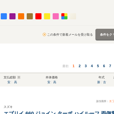
この条件で新着メールを受け取る
条件をク
1
2
3
4
5
6
7
最初
支払総額
本体価格
年式
安
高
安
高
新
古
エ
該当箇所：
スズキ
エブリイ 660 ジョイン ターボ ハイルーフ 両