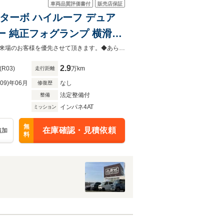
車両品質評価書付
販売店保証
D ターボ ハイルーフ デュア
 純正フォグランプ 横滑り
イザー 電動格納ドアミラー
◆当店以外で購入される場合は陸送費用等、別途費用が発生します。◆販売はご来場のお客様を優先させて頂きます。◆あらかじめご確認下さい※販売は一般のお客様に限ります。
2.9
(R03)
万km
走行距離
R09)年06月
なし
修復歴
法定整備付
整備
インパネ4AT
ミッション
無
在庫確認・見積依頼
追加
料