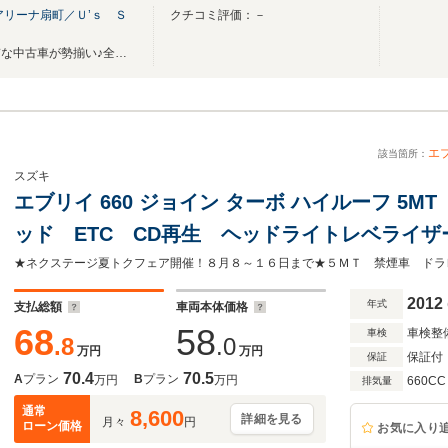
アリーナ扇町／Ｕ’ｓ Ｓ
クチコミ評価：－
メーカー直営ディーラーの良質な中古車が勢揃い♪全車整備代込み＆全国統一保証付き★
エ
該当箇所：
スズキ
エブリイ 660 ジョイン ターボ ハイルーフ 5M
ッド ETC CD再生 ヘッドライトレベライ
納ミラー プライバシーガラス
2012
年式
支払総額
車両本体価格
68
58
車検整
車検
.8
.0
万円
万円
保証付
保証
70.4
70.5
A
プラン
B
プラン
万円
万円
660CC
排気量
通常
8,600
詳細を見る
月々
円
ローン価格
お気に入り