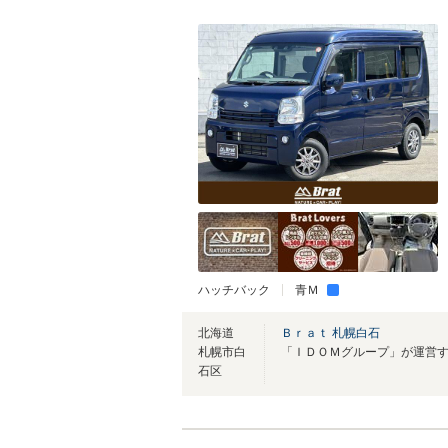
ハッチバック
青Ｍ
北海道
Ｂｒａｔ 札幌白石
札幌市白
石区