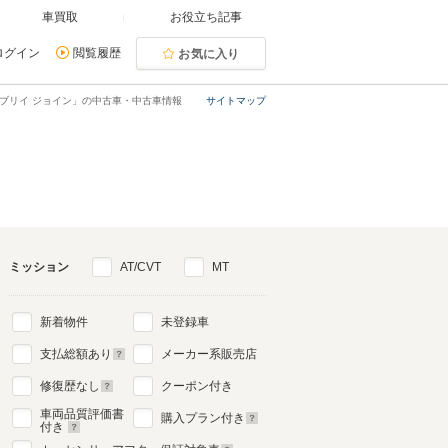
車買取
お役立ち記事
ログイン
閲覧履歴
お気に入り
ブリイ ジョイン」の中古車・中古車情報
サイトマップ
ミッション
AT/CVT
MT
新着物件
未登録車
支払総額あり
メーカー系販売店
修復歴なし
クーポン付き
車両品質評価書
購入プラン付き
付き