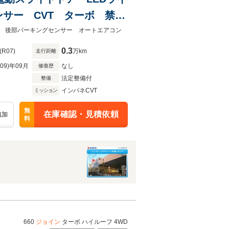
サー CVT ターボ 禁煙
SB出力端子 パワースライ
 後部パーキングセンサー オートエアコン
0.3
(R07)
万km
走行距離
R09)年09月
なし
修復歴
法定整備付
整備
インパネCVT
ミッション
無
在庫確認・見積依頼
追加
料
660
ジョイン
ターボ ハイルーフ 4WD