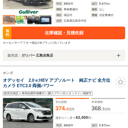
年式
2021
年
走行
5.4
万km
車検
車検整備付
修復
なし
保証
保証付
整備
法定整備付
住所
広島県広島市中区
無
在庫確認・見積依頼
料
カーセンサーアフター保証がBプランに付いています
販売店：
ガリバー 広島吉島店
ホンダ
オデッセイ 2.0 e:HEV アブソルート 純正ナビ 全方位
カメラ ETC2.0 両側パワー
販売店保証
車両品質評価書付
購入プラン付
オンライン相談可
支払総額
本体価格
374.
368.
8
5
万円
万円
43,400
通常ローン
月々
円
年式
2022
年
走行
2.9
万km