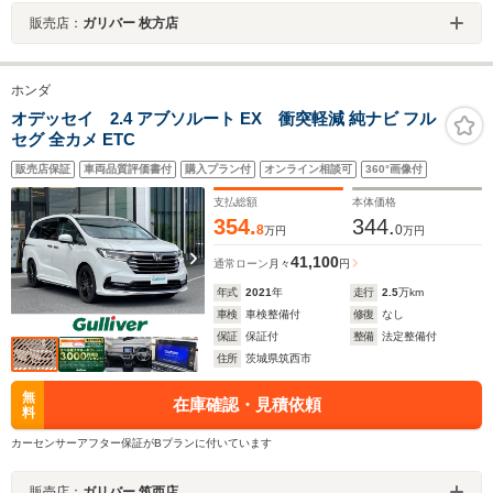
販売店：
ガリバー 枚方店
ホンダ
オデッセイ 2.4 アブソルート EX 衝突軽減 純ナビ フル
セグ 全カメ ETC
販売店保証
車両品質評価書付
購入プラン付
オンライン相談可
360°画像付
支払総額
本体価格
354.
344.
8
0
万円
万円
41,100
通常ローン
月々
円
年式
2021
年
走行
2.5
万km
車検
車検整備付
修復
なし
保証
保証付
整備
法定整備付
住所
茨城県筑西市
無
在庫確認・見積依頼
料
カーセンサーアフター保証がBプランに付いています
販売店：
ガリバー 筑西店