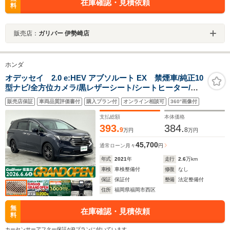
在庫確認・見積依頼
料
販売店：
ガリバー 伊勢崎店
ホンダ
オデッセイ 2.0 e:HEV アブソルート EX 禁煙車/純正10
型ナビ/全方位カメラ/黒レザーシート/シートヒーター/パ
ワーシート/ブラインドスポットモニター/電動リアゲート/
販売店保証
車両品質評価書付
購入プラン付
オンライン相談可
360°画像付
両側電動スライドドア/コーナーセンサ―/衝突軽減ブレー
キ/レーンキープアシスト
支払総額
本体価格
393.
384.
9
8
万円
万円
45,700
通常ローン
月々
円
年式
2021
年
走行
2.6
万km
車検
車検整備付
修復
なし
保証
保証付
整備
法定整備付
住所
福岡県福岡市西区
無
在庫確認・見積依頼
料
カーセンサーアフター保証がBプランに付いています