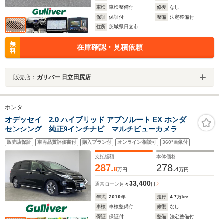
車検
車検整備付
修復
なし
保証
保証付
整備
法定整備付
住所
茨城県日立市
無
在庫確認・見積依頼
料
販売店：
ガリバー 日立田尻店
ホンダ
オデッセイ 2.0 ハイブリッド アブソルート EX ホンダ
センシング 純正9インチナビ マルチビューカメラ
BSM ビルトインETC2.0 前後ドライブレコーダー ホ
販売店保証
車両品質評価書付
購入プラン付
オンライン相談可
360°画像付
ンダセンシング アダプティブクルーズコントロール
シートヒーター AC100V HDMI LEDライト
支払総額
本体価格
287.
278.
8
4
万円
万円
33,400
通常ローン
月々
円
年式
2019
年
走行
4.7
万km
車検
車検整備付
修復
なし
保証
保証付
整備
法定整備付