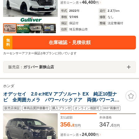
46,400
通常ローン
月々
円
年式
2022
年
走行
2.2
万km
車検
'27/05
修復
なし
保証
保証付
整備
法定整備付
住所
埼玉県狭山市
無
在庫確認・見積依頼
料
カーセンサーアフター保証がBプランに付いています
販売店：
ガリバー 新狭山店
ホンダ
オデッセイ 2.0 e:HEV アブソルート EX 純正10型ナ
ビ 全周囲カメラ パワーバックドア 両側パワースラ
イドドア パーキングアシスト パワーシート シート
販売店保証
車両品質評価書付
購入プラン付
オンライン相談可
360°画像付
ヒーター オットマン レーダークルーズ 衝突軽減
LEDヘッドランプ 1500W給電
支払総額
本体価格
356.
347.
8
6
万円
万円
24,000
通常ローン
月々
円