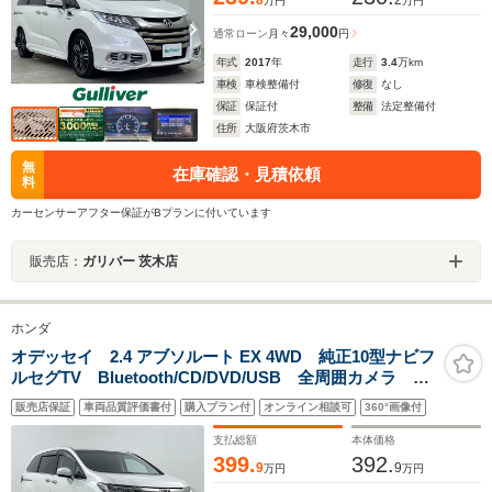
8
2
万円
万円
29,000
通常ローン
月々
円
年式
2017
年
走行
3.4
万km
車検
車検整備付
修復
なし
保証
保証付
整備
法定整備付
住所
大阪府茨木市
無
在庫確認・見積依頼
料
カーセンサーアフター保証がBプランに付いています
販売店：
ガリバー 茨木店
ホンダ
オデッセイ 2.4 アブソルート EX 4WD 純正10型ナビフ
ルセグTV Bluetooth/CD/DVD/USB 全周囲カメラ
ETC2.0 ドライブレコーダー 両側パワースライドド
販売店保証
車両品質評価書付
購入プラン付
オンライン相談可
360°画像付
ア パワーバックドア アダプティブクルーズコントロ
ール
支払総額
本体価格
399.
392.
9
9
万円
万円