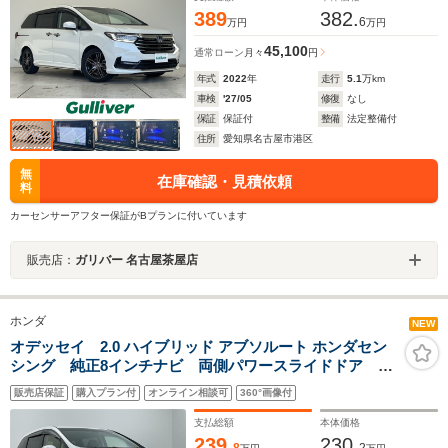
389
382.
6
万円
万円
45,100
通常ローン
月々
円
年式
2022
年
走行
5.1
万km
車検
'27/05
修復
なし
保証
保証付
整備
法定整備付
住所
愛知県名古屋市港区
無
在庫確認・見積依頼
料
カーセンサーアフター保証がBプランに付いています
販売店：
ガリバー 名古屋茶屋店
ホンダ
NEW
オデッセイ 2.0 ハイブリッド アブソルート ホンダセン
シング 純正8インチナビ 両側パワースライドドア 後
席モニター バックカメラ パワーシート シートヒー
販売店保証
購入プラン付
オンライン相談可
360°画像付
ター ホンダセンシング ドライブレコーダー ビルト
インETC LEDオートヘッドライト コーナーセンサー
支払総額
本体価格
239.
230.