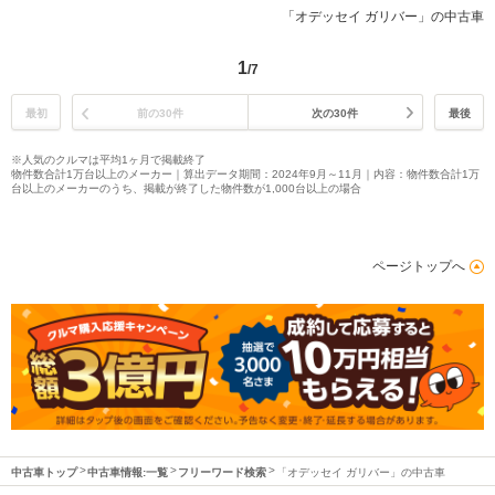
「オデッセイ ガリバー」の中古車
1
/7
最初
前の30件
次の30件
最後
※人気のクルマは平均1ヶ月で掲載終了
物件数合計1万台以上のメーカー｜算出データ期間：2024年9月～11月｜内容：物件数合計1万
台以上のメーカーのうち、掲載が終了した物件数が1,000台以上の場合
ページトップへ
中古車トップ
中古車情報:一覧
フリーワード検索
「オデッセイ ガリバー」の中古車