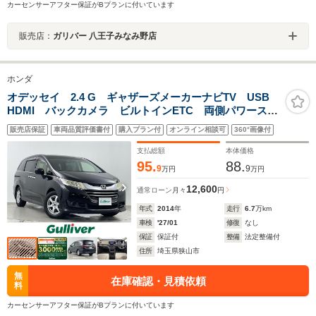
カーセンサーアフター保証がBプランに付いています
販売店：
ガリバー 八王子みなみ野店
ホンダ
オデッセイ 2.4 G ギャザーズメーカーナビTV USB
HDMI バックカメラ ビルトインETC 両側パワースラ
イドドア アイドリングストップ 横滑り防止装置 社
販売店保証
車両品質評価書付
購入プラン付
オンライン相談可
360°画像付
外16インチアルミ プッシュスタートエンジン スマー
トキー
支払総額
本体価格
95.
88.
9
9
万円
万円
12,600
通常ローン
月々
円
年式
2014
年
走行
6.7
万km
車検
'27/01
修復
なし
保証
保証付
整備
法定整備付
住所
埼玉県狭山市
無
在庫確認・見積依頼
料
カーセンサーアフター保証がBプランに付いています