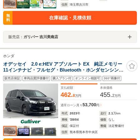
住所
埼玉県吉川市
無
在庫確認・見積依頼
料
販売店：
ガリバー 吉川美南店
ホンダ
オデッセイ 2.0 e:HEV アブソルート EX 純正メモリー
11インチナビ・フルセグ・Bluetooth・ホンダセンシン
グ・BSM・両側パワースライドドア・シートヒーター・
販売店保証
車両品質評価書付
購入プラン付
オンライン相談可
360°画像付
全方位カメラ・ワイヤレス充電・TEIN車高調・純正アル
ミホイール・ETC・パワーバックドア
支払総額
本体価格
462.
455.
8
2
万円
万円
53,700
通常ローン
月々
円
年式
2023
年
走行
2.1
万km
車検
'28/04
修復
なし
保証
保証付
整備
法定整備付
住所
熊本県熊本市中央区