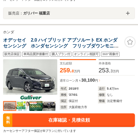
販売店：
ガリバー 福重店
ホンダ
オデッセイ 2.0 ハイブリッド アブソルート EX ホンダ
センシング ホンダセンシング フリップダウンモニタ
ー 純正9インチナビ マルチビューカメラシステム 両
販売店保証
車両品質評価書付
購入プラン付
オンライン相談可
360°画像付
側パワースライドドア LEDオートライト ハーフレザ
ーシート パワーシート シートヒーター スマートキ
支払総額
本体価格
ー
259.
253.
8
3
万円
万円
30,100
通常ローン
月々
円
年式
2018
年
走行
5.4
万km
車検
'27/01
修復
なし
保証
保証付
整備
法定整備付
住所
大阪府枚方市
無
在庫確認・見積依頼
料
カーセンサーアフター保証がBプランに付いています