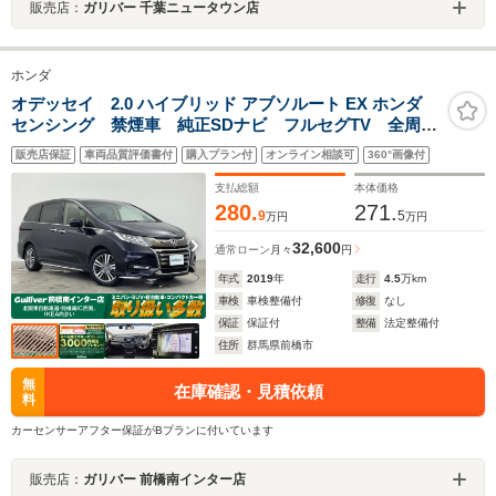
販売店：
ガリバー 千葉ニュータウン店
ホンダ
オデッセイ 2.0 ハイブリッド アブソルート EX ホンダ
センシング 禁煙車 純正SDナビ フルセグTV 全周囲
カメラ 後部席フリップダウンモニター ハーフレーザ
販売店保証
車両品質評価書付
購入プラン付
オンライン相談可
360°画像付
ーシート シートヒーター 両側パワースライドドア
前後ドライブレコーダー LEDオートライト ETC2.0
支払総額
本体価格
280.
271.
9
5
万円
万円
32,600
通常ローン
月々
円
年式
2019
年
走行
4.5
万km
車検
車検整備付
修復
なし
保証
保証付
整備
法定整備付
住所
群馬県前橋市
無
在庫確認・見積依頼
料
カーセンサーアフター保証がBプランに付いています
販売店：
ガリバー 前橋南インター店