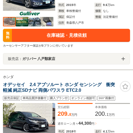
年式
2015
年
走行
9.6
万km
車検
車検整備付
修復
なし
保証
保証付
整備
法定整備付
住所
青森県八戸市
無
在庫確認・見積依頼
料
カーセンサーアフター保証がBプランに付いています
販売店：
ガリバー 八戸類家店
ホンダ
オデッセイ 2.4 アブソルート ホンダ センシング 衝突
軽減 純正SDナビ 両側パワスラ ETC2.0
販売店保証
車両品質評価書付
購入プラン付
オンライン相談可
360°画像付
支払総額
本体価格
209.
200.
8
1
万円
万円
44,300
通常ローン
月々
円
年式
2018
年
走行
4.1
万km