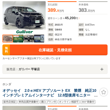
ラレコ 純正フロアマット
支払総額
本体価格
389.
383.
9
0
万円
万円
45,200
通常ローン
月々
円
年式
2021
年
走行
3.0
万km
車検
'28/03
修復
なし
保証
保証付
整備
法定整備付
住所
神奈川県平塚市
無
在庫確認・見積依頼
料
カーセンサーアフター保証がBプランに付いています
販売店：
ガリバー 平塚店
ホンダ
オデッセイ 2.0 e:HEV アブソルート EX 禁煙 純正10
インチプレミアムインターナビ 12.8型後席モニター フ
ルセグTV BT全方位カメラ パワーバックドア 純正18
販売店保証
車両品質評価書付
購入プラン付
オンライン相談可
360°画像付
インチAW 両側パワースライド スマートキー ホンダ
センシング LED スマートキー
支払総額
本体価格