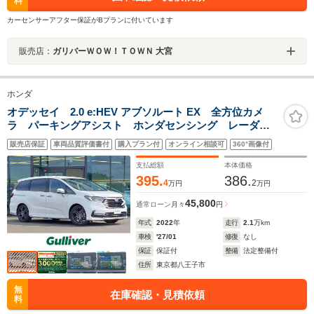
料
カーセンサーアフター保証がBプランに付いています
販売店：
ガリバーＷＯＷ！ＴＯＷＮ 大宮
ホンダ
オデッセイ 2.0 e:HEV アブソルート EX 全方位カメ
ラ パーキングアシスト ホンダセンシング レーダー
クルコン BSM 純正ナビ フルセグTV ETC2.0 ドラ
販売店保証
車両品質評価書付
購入プラン付
オンライン相談可
360°画像付
レコ 両側電動スライドドア パワーバックドア シー
トヒーター 純正アルミホイール
支払総額
本体価格
395.
386.
4
2
万円
万円
45,800
通常ローン
月々
円
年式
2022
年
走行
2.1
万km
車検
'27/01
修復
なし
保証
保証付
整備
法定整備付
住所
東京都八王子市
無
在庫確認・見積依頼
料