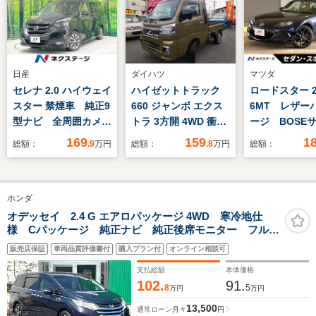
日産
ダイハツ
マツダ
セレナ 2.0 ハイウェイ
ハイゼットトラック
ロードスター 2.
スター 禁煙車 純正9
660 ジャンボ エクス
6MT レザー
型ナビ 全周囲カメ
トラ 3方開 4WD 衝突
ージ BOSE
ラ 両側電動ドア 衝
軽減ブレーキ スマー
システム HI
169
159
1
総額：
.9
万円
総額：
.8
万円
総額：
突被害軽減 ドラレ
トキー LEDヘッドラ
ライト 純正1
コ コーナーセンサ
イト 作業灯 社外
チアルミ ビ
ー LEDヘッド スマ
AW 4WD デフロッ
インダンパー
ホンダ
ートキー ETC クル
ク プッシュスター
巻きステア
コン 純正16インチ
ト オートマ コーナ
ETC 禁煙車
オデッセイ 2.4 G エアロパッケージ 4WD 寒冷地仕
様 Cパッケージ 純正ナビ 純正後席モニター フルセ
アルミ 車線逸脱警
ーセンサー アイドリ
グ Bカメラ 両側電動ドドア クルーズコントロール
報 Bluetooth
ングストップ
販売店保証
車両品質評価書付
購入プラン付
オンライン相談可
ビルトインETC 社外エンスタ LEDライト フォグ
純正17AW 夏冬タイヤ
支払総額
本体価格
102.
91.
8
5
万円
万円
13,500
通常ローン
月々
円