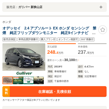
販売店：
ガリバー 新狭山店
ホンダ
オデッセイ 2.4 アブソルート EX ホンダ センシング 禁
煙 純正フリップダウンモニター 純正9インチナビ 衝
突軽減ブレーキ レーンキー純正17AW 両側パワースラ
販売店保証
車両品質評価書付
購入プラン付
オンライン相談可
360°画像付
イドドア パワーシート リアオートエアコン アダプ
ティブクルーズコントロール
支払総額
本体価格
248.
237.
8
9
万円
万円
30,100
通常ローン
月々
円
年式
2019
年
走行
4.4
万km
車検
車検整備付
修復
なし
保証
保証付
整備
法定整備付
住所
千葉県印西市
無
在庫確認・見積依頼
料
カーセンサーアフター保証がBプランに付いています