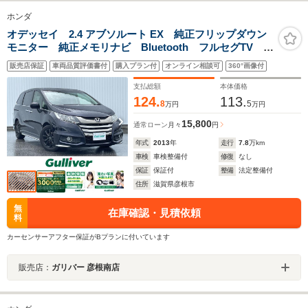
ホンダ
オデッセイ 2.4 アブソルート EX 純正フリップダウン
モニター 純正メモリナビ Bluetooth フルセグTV
CD DVD 全方位カメラ ブラインドスポットモニタ
販売店保証
車両品質評価書付
購入プラン付
オンライン相談可
360°画像付
ー 革シート シートヒーター(前席) オットマン スマ
ートキー ETC
支払総額
本体価格
124.
113.
8
5
万円
万円
15,800
通常ローン
月々
円
年式
2013
年
走行
7.8
万km
車検
車検整備付
修復
なし
保証
保証付
整備
法定整備付
住所
滋賀県彦根市
無
在庫確認・見積依頼
料
カーセンサーアフター保証がBプランに付いています
販売店：
ガリバー 彦根南店