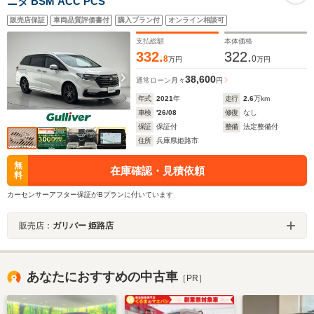
ニタ BSM ACC PCS
販売店保証
車両品質評価書付
購入プラン付
オンライン相談可
支払総額
本体価格
332.
322.
8
0
万円
万円
38,600
通常ローン
月々
円
年式
2021
年
走行
2.6
万km
車検
'26/08
修復
なし
保証
保証付
整備
法定整備付
住所
兵庫県姫路市
無
在庫確認・見積依頼
料
カーセンサーアフター保証がBプランに付いています
販売店：
ガリバー 姫路店
あなたにおすすめの中古車
［PR］