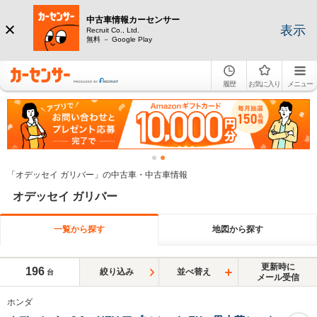
中古車情報カーセンサー
表示
Recruit Co., Ltd.
無料 － Google Play
履歴
お気に入り
メニュー
「オデッセイ ガリバー」の中古車・中古車情報
オデッセイ ガリバー
一覧から探す
地図から探す
更新時に
196
絞り込み
並べ替え
台
メール受信
ホンダ