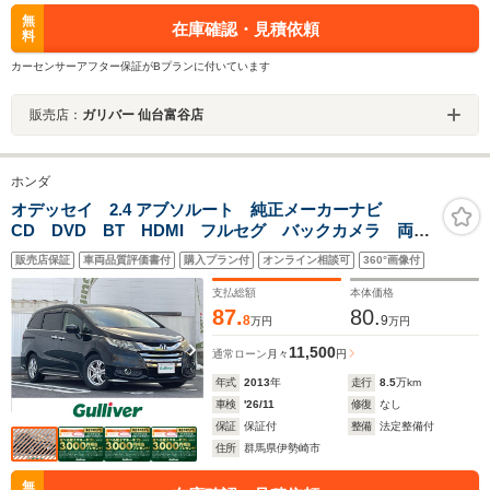
無
在庫確認・見積依頼
料
カーセンサーアフター保証がBプランに付いています
販売店：
ガリバー 仙台富谷店
ホンダ
オデッセイ 2.4 アブソルート 純正メーカーナビ
CD DVD BT HDMI フルセグ バックカメラ 両側
パワースライドドア ビルトインETC CTBA 純正フリ
販売店保証
車両品質評価書付
購入プラン付
オンライン相談可
360°画像付
ップダウンモニター クルーズコントロール パドルシ
フト
支払総額
本体価格
87.
80.
8
9
万円
万円
11,500
通常ローン
月々
円
年式
2013
年
走行
8.5
万km
車検
'26/11
修復
なし
保証
保証付
整備
法定整備付
住所
群馬県伊勢崎市
無