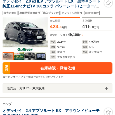
オデッセイ 2.0 e:HEV アブソルート EX 黒本革シート
純正11.4incナビTV 360カメラ パワーシート/ヒーター/エ
アコン 電動リアゲート レーダークルコン 衝突軽減ブレー
販売店保証
車両品質評価書付
購入プラン付
オンライン相談可
360°画像付
キ レーンアシスト BSM 置き型充電 前後ドライブレコー
ダー ETC
支払総額
本体価格
423.
416.
8
8
万円
万円
49,100
通常ローン
月々
円
年式
2024
年
走行
4.9
万km
車検
'27/04
修復
なし
保証
保証付
整備
法定整備付
住所
大阪府東大阪市
無
在庫確認・見積依頼
料
カーセンサーアフター保証がBプランに付いています
販売店：
ガリバー 東大阪店
ホンダ
オデッセイ 2.4 アブソルート EX アラウンドビューモ