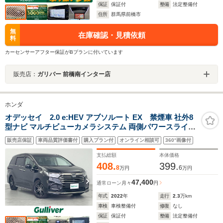
保証
保証付
整備
法定整備付
住所
群馬県前橋市
無
在庫確認・見積依頼
料
カーセンサーアフター保証がBプランに付いています
販売店：
ガリバー 前橋南インター店
ホンダ
オデッセイ 2.0 e:HEV アブソルート EX 禁煙車 社外8
型ナビ マルチビューカメラシステム 両側パワースライド
ドア ハンズフリーアクセスパワーテールゲート AC電源
販売店保証
車両品質評価書付
購入プラン付
オンライン相談可
360°画像付
1500W 前後ドライブレコーダー 前席シートヒーター/パワ
ーシート ホンダセンシング 衝突軽減
支払総額
本体価格
408.
399.
8
6
万円
万円
47,400
通常ローン
月々
円
年式
2022
年
走行
2.3
万km
車検
車検整備付
修復
なし
保証
保証付
整備
法定整備付