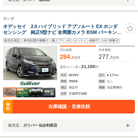
ホンダ
オデッセイ 2.0 ハイブリッド アブソルート EX ホンダ
センシング 純正9型ナビ 全周囲カメラ BSM パーキング
アシスト シートヒーター 両側パワースライドドア ハーフ
販売店保証
車両品質評価書付
購入プラン付
オンライン相談可
360°画像付
レザーシート パワーシート LEDヘッドライト ETC2.0 フ
ルセグTV HDMI入力端子 純正17AW 禁煙車
支払総額
本体価格
284.
277.
8
5
万円
万円
21,100
通常ローン
月々
円
年式
2019
年
走行
4.1
万km
車検
'28/04
修復
なし
保証
保証付
整備
法定整備付
住所
宮城県宮城郡
無
在庫確認・見積依頼
料
販売店：
ガリバー 仙台利府店