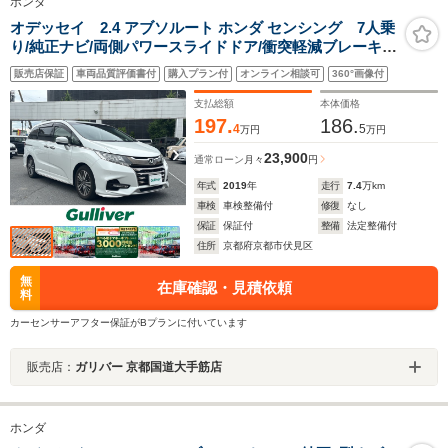
ホンダ
オデッセイ 2.4 アブソルート ホンダ センシング 7人乗
り/純正ナビ/両側パワースライドドア/衝突軽減ブレーキ/
バックカメラ/アイドリングストップ/レザーステアリング/
販売店保証
車両品質評価書付
購入プラン付
オンライン相談可
360°画像付
パドルシフト/クルーズコントロール/レーンキープ/ビルト
インETC2.0/ハーフレザーシート/
支払総額
本体価格
197.
186.
4
5
万円
万円
23,900
通常ローン
月々
円
年式
2019
年
走行
7.4
万km
車検
車検整備付
修復
なし
保証
保証付
整備
法定整備付
住所
京都府京都市伏見区
無
在庫確認・見積依頼
料
カーセンサーアフター保証がBプランに付いています
販売店：
ガリバー 京都国道大手筋店
ホンダ