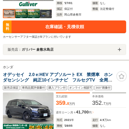
車検
'27/01
修復
なし
保証
保証付
整備
法定整備付
住所
岡山県倉敷市
無
在庫確認・見積依頼
料
カーセンサーアフター保証がBプランに付いています
販売店：
ガリバー 倉敷水島店
ホンダ
オデッセイ 2.0 e:HEV アブソルート EX 禁煙車 ホン
ダセンシング 純正10インチナビ フルセグTV 全周囲
カメラ 後部席フリップダウンモニター ハーフレザー
販売店保証
車両品質評価書付
購入プラン付
オンライン相談可
360°画像付
シート シートヒーター ブラインドスポットモニタ
ー 両側パワースライドドア ETC
支払総額
本体価格
359.
352.
8
7
万円
万円
41,700
通常ローン
月々
円
年式
2021
年
走行
4.9
万km
車検
'28/05
修復
なし