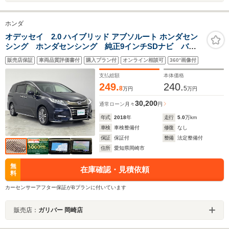
ホンダ
オデッセイ 2.0 ハイブリッド アブソルート ホンダセン
シング ホンダセンシング 純正9インチSDナビ バッ
クカメラ 両側電動スライドドア レーダークルーズコ
販売店保証
車両品質評価書付
購入プラン付
オンライン相談可
360°画像付
ントロール LEDオートライト 純正17インチアルミホ
イール ハーフレザーシート ドライブレコーダー
支払総額
本体価格
249.
240.
8
5
万円
万円
30,200
通常ローン
月々
円
年式
2018
年
走行
5.0
万km
車検
車検整備付
修復
なし
保証
保証付
整備
法定整備付
住所
愛知県岡崎市
無
在庫確認・見積依頼
料
カーセンサーアフター保証がBプランに付いています
販売店：
ガリバー 岡崎店