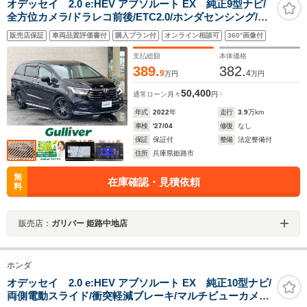
オデッセイ 2.0 e:HEV アブソルート EX 純正9型ナビ/
全方位カメラ/ドラレコ前後/ETC2.0/ホンダセンシング/両
側パワースライド/BSM/電動リアゲート/パワーシート/シ
販売店保証
車両品質評価書付
購入プラン付
オンライン相談可
360°画像付
ートヒーター/デジタルインナーミラー/オットマン/コーナ
ーセンサー
支払総額
本体価格
389.
382.
9
4
万円
万円
50,400
通常ローン
月々
円
年式
2022
年
走行
3.9
万km
車検
'27/04
修復
なし
保証
保証付
整備
法定整備付
住所
兵庫県姫路市
無
在庫確認・見積依頼
料
販売店：
ガリバー 姫路中地店
ホンダ
オデッセイ 2.0 e:HEV アブソルート EX 純正10型ナビ/
両側電動スライド/衝突軽減ブレーキ/マルチビューカメラ