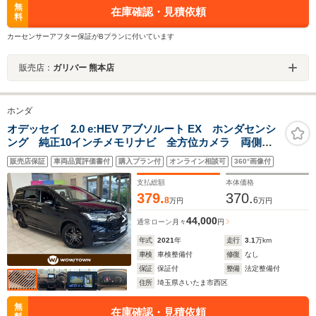
無
在庫確認・見積依頼
料
カーセンサーアフター保証がBプランに付いています
販売店：
ガリバー 熊本店
ホンダ
オデッセイ 2.0 e:HEV アブソルート EX ホンダセンシ
ング 純正10インチメモリナビ 全方位カメラ 両側パ
ワースライドドア パワーバックドア レーダークルー
販売店保証
車両品質評価書付
購入プラン付
オンライン相談可
360°画像付
ズコントロール ハーフレザーシート シートヒータ
ー 純正18インチAW ETC2.0
支払総額
本体価格
379.
370.
8
6
万円
万円
44,000
通常ローン
月々
円
年式
2021
年
走行
3.1
万km
車検
車検整備付
修復
なし
保証
保証付
整備
法定整備付
住所
埼玉県さいたま市西区
無
在庫確認・見積依頼