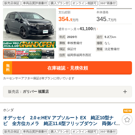
システム/クルーズコントロール/クリアランスソナー/LED
販売店保証
車両品質評価書付
購入プラン付
オンライン相談可
360°画像付
ヘッドライト/純正18インチアルミホイール/プッシュスタ
ート/シートヒーター/HDMI接続
支払総額
本体価格
354.
345.
9
7
万円
万円
41,100
通常ローン
月々
円
年式
2020
年
走行
5.2
万km
車検
車検整備付
修復
なし
保証
保証付
整備
法定整備付
住所
福岡県福岡市西区
無
在庫確認・見積依頼
料
カーセンサーアフター保証がBプランに付いています
販売店：
ガリバー 福重店
ホンダ
NEW
オデッセイ 2.0 e:HEV アブソルート EX 純正10型ナ
ビ 全方位カメラ 純正11.6型フリップダウン 両側パワ
スラ ホンダセンシング 追従クルコン BSM シート
販売店保証
車両品質評価書付
購入プラン付
オンライン相談可
360°画像付
ヒーター パワーシート ビルトインETC 純正前後ド