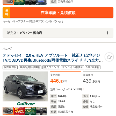
住所
広島県福山市
無
在庫確認・見積依頼
料
カーセンサーアフター保証がBプランに付いています
販売店：
ガリバー 福山店
ホンダ
オデッセイ 2.0 e:HEV アブソルート 純正ナビ/地デジ
TV/CD/DVD再生/Bluetooth/両側電動スライドドア/全方位
カメラ/ドライブレコーダー/ETC/シートヒーター/衝突軽
販売店保証
車両品質評価書付
購入プラン付
オンライン相談可
360°画像付
減ブレーキ/レーンキープアシスト/レーダークルーズコン
トロール/パドルシフト/禁煙車
支払総額
本体価格
446.
439.
8
9
万円
万円
37,200
通常ローン
月々
円
年式
2024
年
走行
1.8
万km
車検
'27/02
修復
なし
保証
保証付
整備
法定整備付
住所
宮城県富谷市