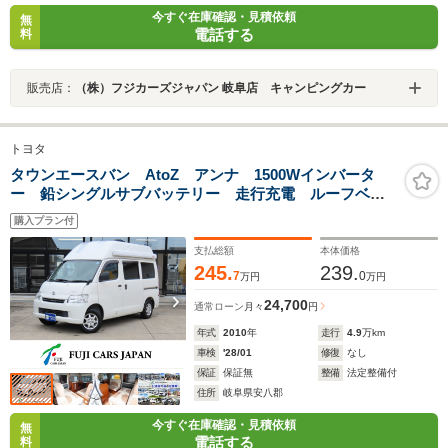
今すぐ在庫確認・見積依頼
無
電話する
料
販売店：
（株）フジカーズジャパン 岐阜店 キャンピングカー
トヨタ
タウンエースバン AtoZ アンナ 1500Wインバータ
ー 鉛シングルサブバッテリー 走行充電 ルーフベン
ト サイドオーニング シンク 外部電源 給水タン
購入プラン付
ク 排水タンク
支払総額
本体価格
245.
239.
7
0
万円
万円
24,700
通常ローン
月々
円
年式
2010
年
走行
4.9
万km
車検
'28/01
修復
なし
保証
保証無
整備
法定整備付
住所
岐阜県安八郡
今すぐ在庫確認・見積依頼
無
電話する
料