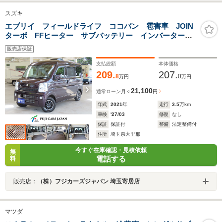
スズキ
エブリイ フィールドライフ ココバン 雹害車 JOIN
ターボ FFヒーター サブバッテリー インバーター
400W ルーフベント ソーラーパネル メモリナビ
販売店保証
ETC バックカメラ
支払総額
本体価格
209.
207.
8
0
万円
万円
21,100
通常ローン
月々
円
年式
2021
年
走行
3.5
万km
車検
'27/03
修復
なし
保証
保証付
整備
法定整備付
住所
埼玉県大里郡
今すぐ在庫確認・見積依頼
無
電話する
料
販売店：
（株）フジカーズジャパン 埼玉寄居店
マツダ