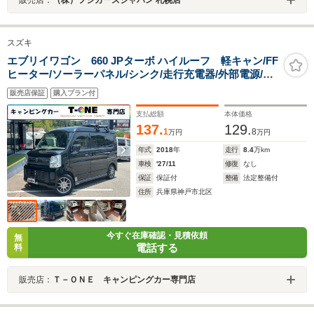
スズキ
エブリイワゴン 660 JPターボ ハイルーフ 軽キャン/FF
ヒーター/ソーラーパネル/シンク/走行充電器/外部電源/サ
ブバッテリー/リアTV/BDレコーダー/ポータブル電源/網
販売店保証
購入プラン付
戸/パワーウィンドウスイッチ/メモリーナビ/ETC/スズキ
先進装備/社外アルミホイール
支払総額
本体価格
137.
129.
1
8
万円
万円
年式
2018
年
走行
8.4
万km
車検
'27/11
修復
なし
保証
保証付
整備
法定整備付
住所
兵庫県神戸市北区
今すぐ在庫確認・見積依頼
無
電話する
料
販売店：
Ｔ－ＯＮＥ キャンピングカー専門店