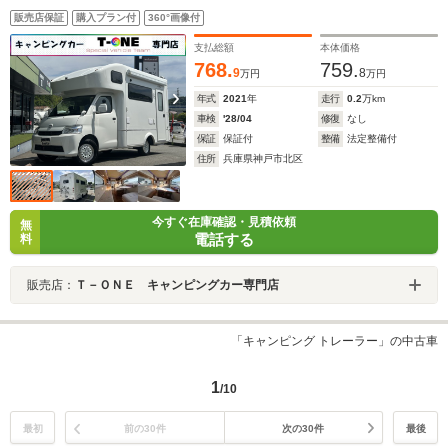
ッテリー400Ah/3000Wインバーター/FFヒーター/温水ボ
販売店保証
購入プラン付
360°画像付
イラー/電動サイドオーニング/ソーラーパネル/スカイルー
フ/電子レンジ/冷蔵庫/強化ショック/強化スタビライザー
支払総額
本体価格
768.
759.
9
8
万円
万円
年式
2021
年
走行
0.2
万km
車検
'28/04
修復
なし
保証
保証付
整備
法定整備付
住所
兵庫県神戸市北区
今すぐ在庫確認・見積依頼
無
電話する
料
販売店：
Ｔ－ＯＮＥ キャンピングカー専門店
「キャンピング トレーラー」の中古車
1
/10
最初
前の30件
次の30件
最後