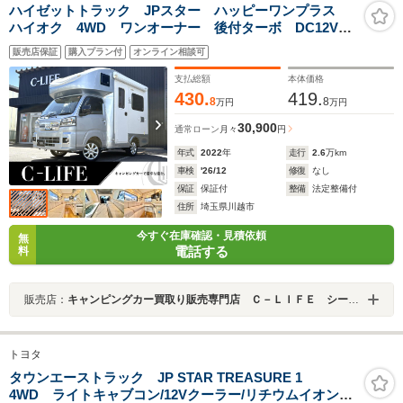
ハイゼットトラック JPスター ハッピーワンプラス
ハイオク 4WD ワンオーナー 後付ターボ DC12Vエ
アコン リチウム ソーラーパネル インバーター FF
販売店保証
購入プラン付
オンライン相談可
ヒーター 電動オーニング マックスファン TV 電子
レンジ シンク 冷蔵庫 サイクルキャリア
支払総額
本体価格
430.
419.
8
8
万円
万円
30,900
通常ローン
月々
円
年式
2022
年
走行
2.6
万km
車検
'26/12
修復
なし
保証
保証付
整備
法定整備付
住所
埼玉県川越市
今すぐ在庫確認・見積依頼
無
電話する
料
販売店：
キャンピングカー買取り販売専門店 Ｃ－ＬＩＦＥ シーライフ川越店
トヨタ
タウンエーストラック JP STAR TREASURE 1
4WD ライトキャブコン/12Vクーラー/リチウムイオンバ