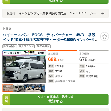
電話する
料
販売店：
キャンピングカー買取り販売専門店 Ｃ－ＬＩＦＥ シーライフ 狭山店
トヨタ
ハイエースバン FOCS ディパーチャー 4WD 常設
ベッド/出窓仕様/5名就寝/FFヒーター/1500Wインバータ
ー/ツインサブバッテリー/電子レンジ/シンク/走行充電器/
販売店保証
購入プラン付
360°画像付
外部充電器/外部電源/カーゴキャリア/ストラーダ製メモリ
ーナビ/ETC/
支払総額
本体価格
689.
678.
1
8
万円
万円
年式
2021
年
走行
3.6
万km
車検
'27/01
修復
なし
保証
保証付
整備
法定整備付
住所
兵庫県神戸市北区
今すぐ在庫確認・見積依頼
無
電話する
料