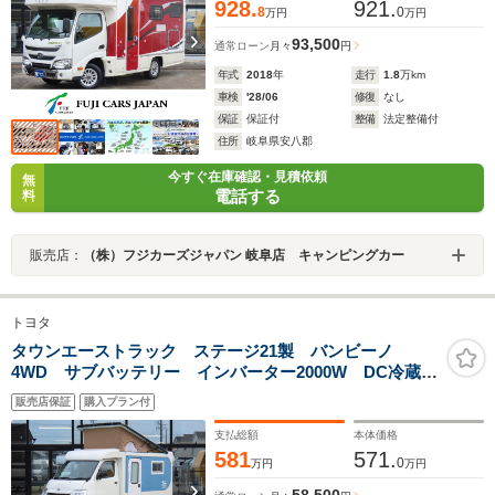
928.
921.
8
0
万円
万円
93,500
通常ローン
月々
円
年式
2018
年
走行
1.8
万km
車検
'28/06
修復
なし
保証
保証付
整備
法定整備付
住所
岐阜県安八郡
今すぐ在庫確認・見積依頼
無
電話する
料
販売店：
（株）フジカーズジャパン 岐阜店 キャンピングカー
トヨタ
タウンエーストラック ステージ21製 バンビーノ
4WD サブバッテリー インバーター2000W DC冷蔵
庫 電子レンジ ソーラーパネル 走行充電 外部充
販売店保証
購入プラン付
電 冷蔵
支払総額
本体価格
581
571.
0
万円
万円
58,500