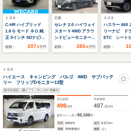
トヨタ
日産
スズキ
C-HR ハイブリッド
セレナ 2.0 ハイウェイ
ハスラー 660 
1.8 G モード ネロ 純
スター V 4WD アラウ
リーナビ ド
正 9インチ SDナビ/ト
ンドビューモニター
ETC シート
ヨタセーフティセン
エマージェンシーブレ
207
265
1
総額：
.9
万円
総額：
.8
万円
総額：
ス/シートヒーター 前
ーキ プロパイロット
席/車線逸脱防止支援
システム/シート ハー
トヨタ
フレザー/ヘッドラン
プ LED/Bluetooth接
ハイエース キャンピング バルゴ 4WD サブバッテ
リー フリップDモニター13型
続/ETC/EBD付ABS
販売店保証
購入プラン付
360°画像付
支払総額
本体価格
498
487.
0
万円
万円
50,100
通常ローン
月々
円
年式
2021
年
走行
6.2
万km
車検
車検整備付
修復
なし