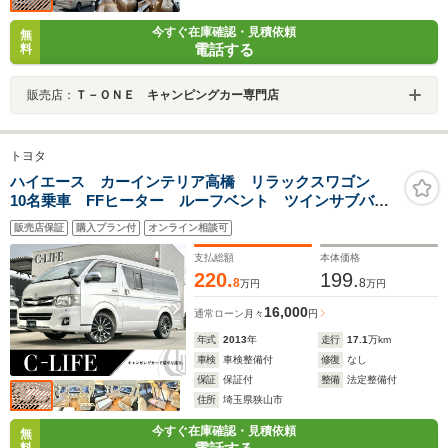
今すぐ在庫確認・見積依頼
無
電話する
料
販売店：
Ｔ－ＯＮＥ キャンピングカー専門店
トヨタ
ハイエース カーインテリア高橋 リラックスワゴン
10名乗車 FFヒーター ルーフベント ツインサブバッ
テリー 1500Wインバーター 外部充電 走行充電 リ
販売店保証
購入プラン付
オンライン相談可
アクーラー リアヒーター アルミ17インチホイール
ETC ミラー型前後ドラレコ バンコン
支払総額
本体価格
220.
199.
8
8
万円
万円
16,000
通常ローン
月々
円
年式
2013
年
走行
17.1
万km
車検
車検整備付
修復
なし
保証
保証付
整備
法定整備付
住所
埼玉県狭山市
今すぐ在庫確認・見積依頼
無