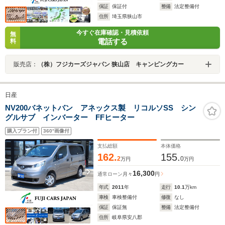
保証
保証付
整備
法定整備付
住所
埼玉県狭山市
今すぐ在庫確認・見積依頼
無
電話する
料
販売店：
（株）フジカーズジャパン 狭山店 キャンピングカー
日産
NV200バネットバン アネックス製 リコルソSS シン
グルサブ インバーター FFヒーター
購入プラン付
360°画像付
支払総額
本体価格
162.
155.
2
0
万円
万円
16,300
通常ローン
月々
円
年式
2011
年
走行
10.1
万km
車検
車検整備付
修復
なし
保証
保証無
整備
法定整備付
住所
岐阜県安八郡