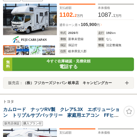
イトシステム マックスファン
支払総額
本体価格
1102.
1087.
2
1
万円
万円
105,900
通常ローン
月々
円
年式
2026
年
走行
192
km
車検
新車未登録
修復
なし
保証
保証付
整備
法定整備無
住所
岐阜県安八郡
今すぐ在庫確認・見積依頼
無
電話する
料
販売店：
（株）フジカーズジャパン 岐阜店 キャンピングカー
トヨタ
カムロード ナッツRV製 クレア5.3X エボリューショ
ン トリプルサブバッテリー 家庭用エアコン FFヒー
ター DC冷蔵庫 電子レンジ インバーター1500W サ
販売店保証
購入プラン付
イドオーニング ソーラーパネル
支払総額
本体価格