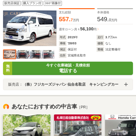
ッテリー300Ahインバーター2000W ポータブル冷蔵
販売店保証
購入プラン付
360°画像付
庫 社外品足回り リフトアップ
支払総額
本体価格
557.
549.
7
0
万円
万円
56,100
通常ローン
月々
円
年式
2019
年
走行
3.7
万km
車検
'28/03
修復
なし
保証
保証付
整備
法定整備付
住所
宮城県名取市
今すぐ在庫確認・見積依頼
無
電話する
料
販売店：
（株）フジカーズジャパン 仙台名取店 キャンピングカー
あなたにおすすめの中古車
［PR］