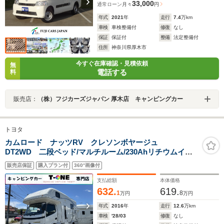
33,000
通常ローン
月々
円
年式
2021
年
走行
7.4
万km
車検
車検整備付
修復
なし
保証
保証付
整備
法定整備付
住所
神奈川県厚木市
今すぐ在庫確認・見積依頼
無
電話する
料
販売店：
（株）フジカーズジャパン 厚木店 キャンピングカー
トヨタ
カムロード ナッツRV クレソンボヤージュ
DT2WD 二段ベッド/マルチルーム/230Ahリチウムイオ
ンバッテリー/FFヒーター/1500Wインバーター/マックス
販売店保証
購入プラン付
360°画像付
ファン/ソーラーパネル/シンク/冷蔵庫/リアクーラー/リア
ラダー/ストラーダ製ナビ/ピボット製クルーズコントロー
支払総額
本体価格
ル
632.
619.
1
8
万円
万円
年式
2016
年
走行
12.6
万km
車検
'28/03
修復
なし