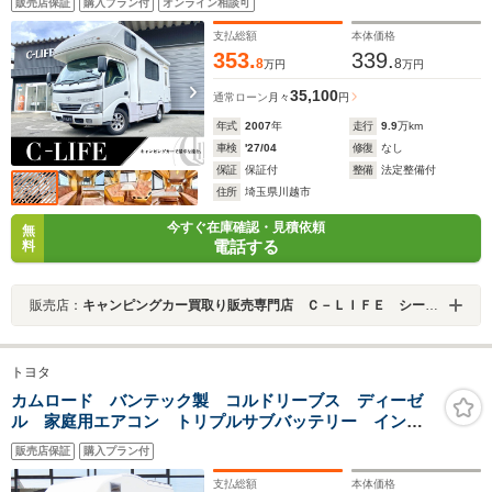
販売店保証
購入プラン付
オンライン相談可
ロ×2 TVモニター サイドオーニング リアラダー 社
外アルミ カセットトイレ
支払総額
本体価格
353.
339.
8
8
万円
万円
35,100
通常ローン
月々
円
年式
2007
年
走行
9.9
万km
車検
'27/04
修復
なし
保証
保証付
整備
法定整備付
住所
埼玉県川越市
今すぐ在庫確認・見積依頼
無
電話する
料
販売店：
キャンピングカー買取り販売専門店 Ｃ－ＬＩＦＥ シーライフ川越店
トヨタ
カムロード バンテック製 コルドリーブス ディーゼ
ル 家庭用エアコン トリプルサブバッテリー インバ
ーター1500W 電子レンジ DC冷蔵庫 FFヒーター 走
販売店保証
購入プラン付
行充電 外部充電 ソーラーパネル
支払総額
本体価格