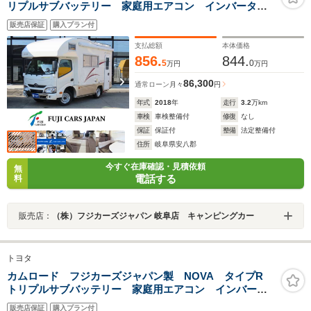
リプルサブバッテリー 家庭用エアコン インバーター
1500W ACボイラー FFヒーター マックスファン ソ
販売店保証
購入プラン付
ーラーパネル 電子レンジ 架装部テレビモニター サ
イドオーニング
支払総額
本体価格
856.
844.
5
0
万円
万円
86,300
通常ローン
月々
円
年式
2018
年
走行
3.2
万km
車検
車検整備付
修復
なし
保証
保証付
整備
法定整備付
住所
岐阜県安八郡
今すぐ在庫確認・見積依頼
無
電話する
料
販売店：
（株）フジカーズジャパン 岐阜店 キャンピングカー
トヨタ
カムロード フジカーズジャパン製 NOVA タイプR
トリプルサブバッテリー 家庭用エアコン インバータ
ー1500W FFヒーター 電子レンジ DC冷蔵庫 エボラ
販売店保証
購入プラン付