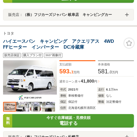
販売店：
（株）フジカーズジャパン 岐阜店 キャンピングカー
トヨタ
ハイエースバン キャンピング アクエリアス 4WD
FFヒーター インバーター DC冷蔵庫
販売店保証
購入プラン付
360°画像付
支払総額
本体価格
593.
581.
3
0
万円
万円
41,800
通常ローン
月々
円
年式
2021
年
走行
6.1
万km
車検
車検整備付
修復
なし
保証
保証付
整備
法定整備付
住所
北海道札幌市清田区
今すぐ在庫確認・見積依頼
無
電話する
料
販売店：
（株）フジカーズジャパン 札幌店