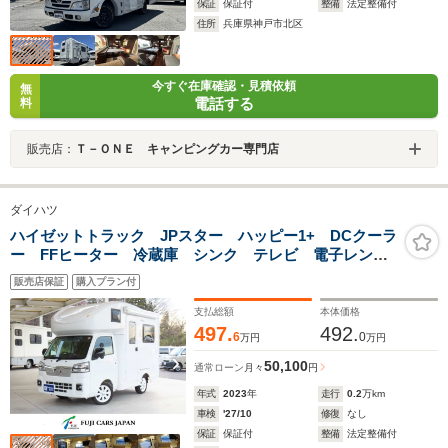
保証
保証付
整備
法定整備付
住所
兵庫県神戸市北区
今すぐ在庫確認・見積依頼
無
電話する
料
販売店：
Ｔ－ＯＮＥ キャンピングカー専門店
ダイハツ
ハイゼットトラック JPスター ハッピー1+ DCクーラ
ー FFヒーター 冷蔵庫 シンク テレビ 電子レン
ジ リチウムバッテリー インバーター3000W 走行充
販売店保証
購入プラン付
電 コンバーター 外部電源 オーニング
支払総額
本体価格
497.
492.
6
0
万円
万円
50,100
通常ローン
月々
円
年式
2023
年
走行
0.2
万km
車検
'27/10
修復
なし
保証
保証付
整備
法定整備付