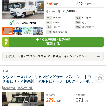
750
742.
0
万円
万円
75,500
通常ローン
月々
円
年式
2018
年
走行
8.7
万km
車検
'28/02
修復
なし
保証
保証付
整備
法定整備付
住所
岐阜県安八郡
今すぐ在庫確認・見積依頼
無
電話する
料
販売店：
（株）フジカーズジャパン 岐阜店 キャンピングカー
トヨタ
タウンエースバン キャンピングカー バンコン トヨ
タモビリティ神奈川 アルトピアーノ DCクーラーポタ
電仕様 ルーフキャリア ルーフバスケット オーニン
販売店保証
購入プラン付
グ 後期 スマートアシスト リアバンパーソナー
LEDヘッドライト ナビ ETC 4ナンバー
支払総額
本体価格
279.
271.
7
0
万円
万円