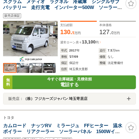
スクラム メティオ ラクネル 冷蔵庫 シングルサブ
バッテリー 走行充電 インバーター500W ソーラーパ
ネル メモリナビ ETC
販売店保証
支払総額
本体価格
130.
127.
5
0
万円
万円
13,100
通常ローン
月々
円
年式
2017
年
走行
7.5
万km
車検
'27/09
修復
なし
保証
保証付
整備
法定整備付
住所
埼玉県大里郡
今すぐ在庫確認・見積依頼
無
電話する
料
販売店：
（株）フジカーズジャパン 埼玉寄居店
トヨタ
カムロード ナッツRV ミラージュ FFヒーター 温水
ボイラー リアクーラー ソーラーパネル 1500Wイン
バーター ルーフベント 防水マルチルーム 常設コン