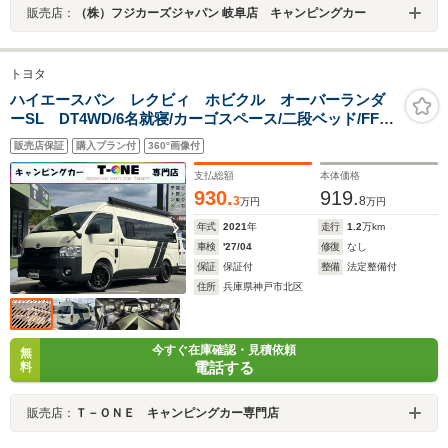
販売店：
（株）フジカーズジャパン 岐阜店 キャンピングカー
トヨタ
ハイエースバン レクビィ ホビクル オーバーランダ
ーSL DT4WD/6名就寝/カーゴスペース/二段ベッド/FFヒ
ーター/1500Wインバーター/ツインサブバッテリー/フリッ
販売店保証
購入プラン付
360°画像付
プダウンモニター/マックスファン/ソーラーパネル/着脱式
シンク/トヨタ先進装備/レイズA/W/ビッグX/ETC
支払総額
本体価格
930.
919.
3
8
万円
万円
年式
2021
年
走行
1.2
万km
車検
'27/04
修復
なし
保証
保証付
整備
法定整備付
住所
兵庫県神戸市北区
今すぐ在庫確認・見積依頼
無
電話する
料
販売店：
Ｔ－ＯＮＥ キャンピングカー専門店