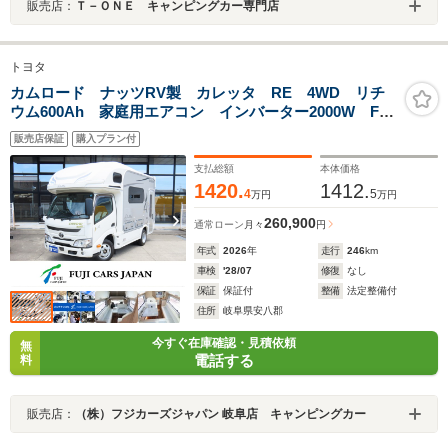
販売店：
Ｔ－ＯＮＥ キャンピングカー専門店
トヨタ
カムロード ナッツRV製 カレッタ RE 4WD リチ
ウム600Ah 家庭用エアコン インバーター2000W FF
ヒーター DC冷蔵庫 電子レンジ ソーラーパネル マ
販売店保証
購入プラン付
ックスファン
支払総額
本体価格
1420.
1412.
4
5
万円
万円
260,900
通常ローン
月々
円
年式
2026
年
走行
246
km
車検
'28/07
修復
なし
保証
保証付
整備
法定整備付
住所
岐阜県安八郡
今すぐ在庫確認・見積依頼
無
電話する
料
販売店：
（株）フジカーズジャパン 岐阜店 キャンピングカー