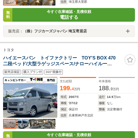
住所
埼玉県大里郡
今すぐ在庫確認・見積依頼
無
電話する
料
販売店：
（株）フジカーズジャパン 埼玉寄居店
トヨタ
ハイエースバン トイファクトリー TOY'S BOX 470
二段ベッド/大型ラゲッジスペース/ナローハイルー
フ/350Wインバーター/サブバッテリー/シンク/アウターシ
販売店保証
購入プラン付
360°画像付
ャワー/走行充電器/KENWOOD製メモリーナビ/リアヒー
ター/リアクーラー/
支払総額
本体価格
199.
188.
4
9
万円
万円
年式
2007
年
走行
14.9
万km
車検
'27/12
修復
なし
保証
保証付
整備
法定整備付
住所
兵庫県神戸市北区
今すぐ在庫確認・見積依頼
無