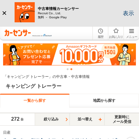
中古車情報カーセンサー
表示
Recruit Co., Ltd.
無料 － Google Play
履歴
お気に入り
メニュー
「キャンピング トレーラー」の中古車・中古車情報
キャンピング トレーラー
一覧から探す
地図から探す
更新時に
272
絞り込み
並べ替え
台
メール受信
日産