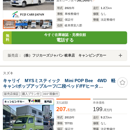
通常ローン
月々
円
年式
2021
年
走行
1.2
万km
車検
車検整備付
修復
なし
保証
保証付
整備
法定整備付
住所
岐阜県安八郡
今すぐ在庫確認・見積依頼
無
電話する
料
販売店：
（株）フジカーズジャパン 岐阜店 キャンピングカー
スズキ
キャリイ MYSミスティック Mini POP Bee 4WD 軽
キャン/ポップアップルーフ/二段ベッド/FFヒータ
ー/2000Wインバーター/ツインサブバッテリー/ルーフベン
販売店保証
購入プラン付
360°画像付
ト/サイドオーニング/走行充電/外部充電/外部電源/MYSオ
リジナルショックアブソーバー
支払総額
本体価格
207.
199.
5
8
万円
万円
年式
2013
年
走行
9.2
万km
車検
'27/11
修復
なし
保証
保証付
整備
法定整備付