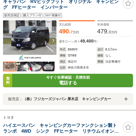
キャラバン RVビックフット オリジナル キャンピン
グ FFヒーター インバーター
販売店保証
購入プラン付
360°画像付
支払総額
本体価格
490.
479.
7
0
万円
万円
49,400
通常ローン
月々
円
年式
2025
年
走行
0.1
万km
車検
'27/03
修復
なし
保証
保証付
整備
法定整備付
住所
神奈川県厚木市
今すぐ在庫確認・見積依頼
無
電話する
料
販売店：
（株）フジカーズジャパン 厚木店 キャンピングカー
トヨタ
ハイエースバン キャンピングカーファンクション製ト
ランポ 4WD シンク FFヒーター リチウムイオンバ