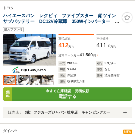
トヨタ
ハイエースバン レクビィ ファイブスター 鉛ツイン
サブバッテリー DC12V冷蔵庫 350Wインバーター 走
行充電 外部充電 外部電源 給水タンク 排水タン
購入プラン付
ク マックスファン リアテレビ シンク リアヒータ
ー リアクーラー
支払総額
本体価格
412
411.
0
万円
万円
41,500
通常ローン
月々
円
年式
2013
年
走行
5.9
万km
車検
'27/04
修復
なし
保証
保証無
整備
法定整備付
住所
岐阜県安八郡
今すぐ在庫確認・見積依頼
無
電話する
料
販売店：
（株）フジカーズジャパン 岐阜店 キャンピングカー
ダイハツ
NEW