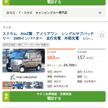
電話する
料
販売店：
Ｔ－ＯＮＥ キャンピングカー専門店
マツダ
スクラム AtoZ製 アメリアワン シングルサブバッテ
リー 1500インバーター 走行充電 外部充電 シン
ク 給排水10Lタンク アウターシャワー
販売店保証
購入プラン付
360°画像付
支払総額
本体価格
163
157.
0
万円
万円
23,700
通常ローン
月々
円
年式
2017
年
走行
4.1
万km
車検
車検整備付
修復
なし
保証
保証付
整備
法定整備付
住所
岐阜県安八郡
今すぐ在庫確認・見積依頼
無
電話する
料