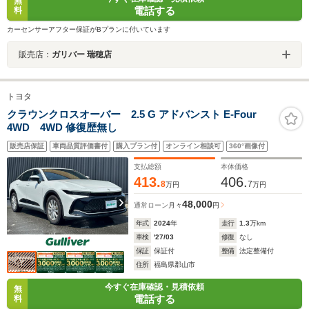
無
電話する
料
カーセンサーアフター保証がBプランに付いています
販売店：
ガリバー 瑞穂店
トヨタ
クラウンクロスオーバー 2.5 G アドバンスト E-Four
4WD 4WD 修復歴無し
販売店保証
車両品質評価書付
購入プラン付
オンライン相談可
360°画像付
支払総額
本体価格
413.
406.
8
7
万円
万円
48,000
通常ローン
月々
円
年式
2024
年
走行
1.3
万km
車検
'27/03
修復
なし
保証
保証付
整備
法定整備付
住所
福島県郡山市
今すぐ在庫確認・見積依頼
無
電話する
料