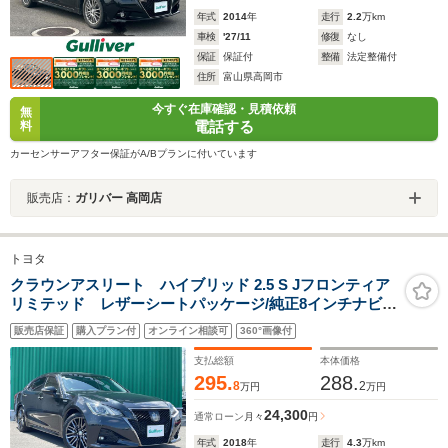
年式
2014
年
走行
2.2
万km
車検
'27/11
修復
なし
保証
保証付
整備
法定整備付
住所
富山県高岡市
今すぐ在庫確認・見積依頼
無
電話する
料
カーセンサーアフター保証がA/Bプランに付いています
販売店：
ガリバー 高岡店
トヨタ
クラウンアスリート ハイブリッド 2.5 S Jフロンティア
リミテッド レザーシートパッケージ/純正8インチナビ/
バックカメラ/フルセグTV/本革シート/シートヒーター/ベ
販売店保証
購入プラン付
オンライン相談可
360°画像付
ンチレーション/セーフティセンスP/プリクラッシュセー
フティ/レーダークルーズコントロール/禁煙車
支払総額
本体価格
295.
288.
8
2
万円
万円
24,300
通常ローン
月々
円
年式
2018
年
走行
4.3
万km