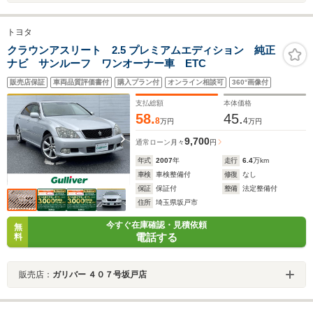
トヨタ
クラウンアスリート 2.5 プレミアムエディション 純正
ナビ サンルーフ ワンオーナー車 ETC
販売店保証
車両品質評価書付
購入プラン付
オンライン相談可
360°画像付
支払総額
本体価格
58.
45.
8
4
万円
万円
9,700
通常ローン
月々
円
年式
2007
年
走行
6.4
万km
車検
車検整備付
修復
なし
保証
保証付
整備
法定整備付
住所
埼玉県坂戸市
今すぐ在庫確認・見積依頼
無
電話する
料
販売店：
ガリバー ４０７号坂戸店