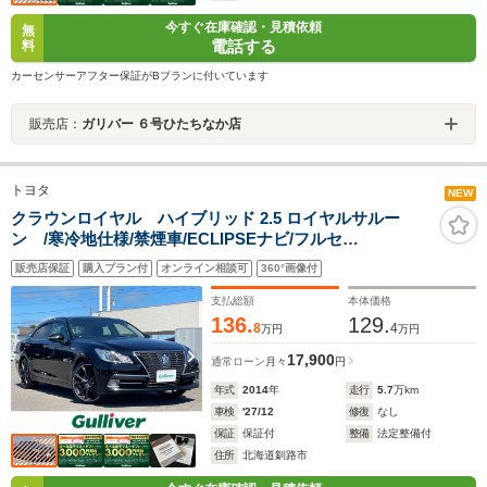
今すぐ在庫確認・見積依頼
無
電話する
料
カーセンサーアフター保証がBプランに付いています
販売店：
ガリバー ６号ひたちなか店
トヨタ
NEW
クラウンロイヤル ハイブリッド 2.5 ロイヤルサルー
ン /寒冷地仕様/禁煙車/ECLIPSEナビ/フルセ
グ/CD/DVD/BT/バックカメラ/クルコン/パワーシート/シー
販売店保証
購入プラン付
オンライン相談可
360°画像付
トヒーター/ステアリングヒーター/ミラーヒーター/ワイパ
ーデアイサー/オートライト/LEDヘッドライト/ETC/社外
支払総額
本体価格
エンスタ
136.
129.
8
4
万円
万円
17,900
通常ローン
月々
円
年式
2014
年
走行
5.7
万km
車検
'27/12
修復
なし
保証
保証付
整備
法定整備付
住所
北海道釧路市