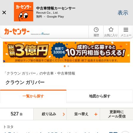
中古車情報カーセンサー
表示
Recruit Co., Ltd.
無料 － Google Play
履歴
お気に入り
メニュー
「クラウン ガリバー」の中古車・中古車情報
クラウン ガリバー
一覧から探す
地図から探す
更新時に
527
絞り込み
並べ替え
台
メール受信
トヨタ