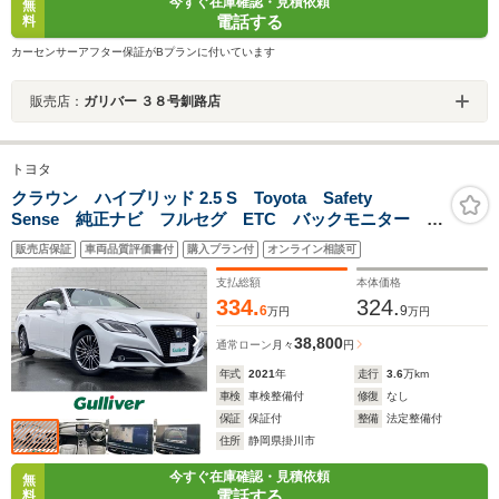
今すぐ在庫確認・見積依頼
無
電話する
料
カーセンサーアフター保証がBプランに付いています
販売店：
ガリバー ３８号釧路店
トヨタ
クラウン ハイブリッド 2.5 S Toyota Safety
Sense 純正ナビ フルセグ ETC バックモニター ド
ライブレコーダー LEDヘッドランプ レーダークルー
販売店保証
車両品質評価書付
購入プラン付
オンライン相談可
ズコントロール ハーフレザーシート シートヒーター
支払総額
本体価格
334.
324.
6
9
万円
万円
38,800
通常ローン
月々
円
年式
2021
年
走行
3.6
万km
車検
車検整備付
修復
なし
保証
保証付
整備
法定整備付
住所
静岡県掛川市
今すぐ在庫確認・見積依頼
無
電話する
料