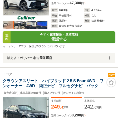
47,300
通常ローン
月々
円
年式
2023
年
走行
4.5
万km
車検
車検整備付
修復
なし
保証
保証付
整備
法定整備付
住所
愛知県名古屋市港区
今すぐ在庫確認・見積依頼
無
電話する
料
カーセンサーアフター保証がBプランに付いています
販売店：
ガリバー 名古屋茶屋店
トヨタ
NEW
クラウンアスリート ハイブリッド 2.5 S Four 4WD ワ
ンオーナー 4WD 純正ナビ フルセグナビ バックカ
メラ 純正AW付きサマータイヤ車載 クルコン オート
販売店保証
車両品質評価書付
購入プラン付
オンライン相談可
ライト レザーシート シートヒーター エアシートパ
ワーシート ステアリングヒーター ETC
支払総額
本体価格
249.
242.
4
0
万円
万円
30,200
通常ローン
月々
円