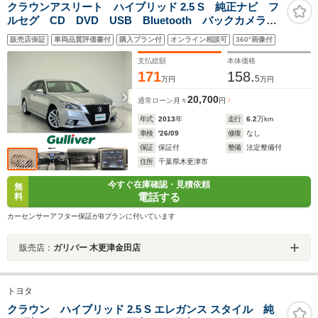
クラウンアスリート ハイブリッド 2.5 S 純正ナビ フ
ルセグ CD DVD USB Bluetooth バックカメラ
前席シートヒーター クルーズコントロール レーンキ
販売店保証
車両品質評価書付
購入プラン付
オンライン相談可
360°画像付
ープアシスト 純正AW 純正フロアマット スペアキ
ー ビルトインETC
支払総額
本体価格
171
158.
5
万円
万円
20,700
通常ローン
月々
円
年式
2013
年
走行
6.2
万km
車検
'26/09
修復
なし
保証
保証付
整備
法定整備付
住所
千葉県木更津市
今すぐ在庫確認・見積依頼
無
電話する
料
カーセンサーアフター保証がBプランに付いています
販売店：
ガリバー 木更津金田店
トヨタ
クラウン ハイブリッド 2.5 S エレガンス スタイル 純