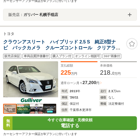
カーセンサーアフター保証がBプランに付いています
販売店：
ガリバー 札幌手稲店
トヨタ
クラウンアスリート ハイブリッド 2.5 S 純正8型ナ
ビ バックカメラ クルーズコントロール クリアラン
スソナー パワーシート シートヒーター 革巻きステ
販売店保証
車両品質評価書付
購入プラン付
オンライン相談可
360°画像付
アリング ステアリングヒーター ステアリングリモコ
ン 純正フロアマット ビルトインETC
支払総額
本体価格
225
218.
0
万円
万円
27,200
通常ローン
月々
円
年式
2013
年
走行
2.3
万km
車検
'26/11
修復
なし
保証
保証付
整備
法定整備付
住所
千葉県木更津市
今すぐ在庫確認・見積依頼
無
電話する
料
カーセンサーアフター保証がBプランに付いています