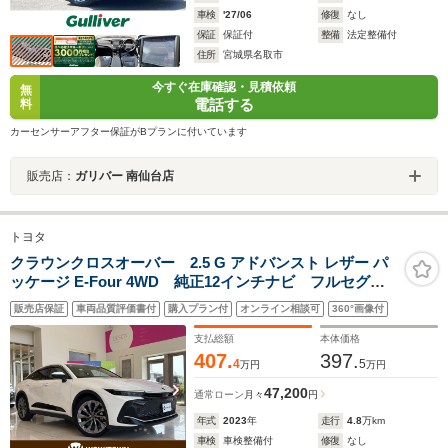
車検
'27/06
修復
なし
保証
保証付
整備
法定整備付
住所
宮城県名取市
今すぐ在庫確認・見積依頼
無
電話する
料
カーセンサーアフター保証がBプランに付いています
販売店：
ガリバー 南仙台店
トヨタ
クラウンクロスオーバー 2.5 G アドバンスト レザー パ
ッケージ E-Four 4WD 純正12インチナビ フルセグ
Bluetooth 全方位カメラ トヨタセーフティセンス レ
販売店保証
車両品質評価書付
購入プラン付
オンライン相談可
360°画像付
ーダークルーズコントロール ETC シートメモリー
三眼LEDオートライト シートヒーター
支払総額
本体価格
407.
397.
4
5
万円
万円
47,200
通常ローン
月々
円
年式
2023
年
走行
4.8
万km
車検
車検整備付
修復
なし