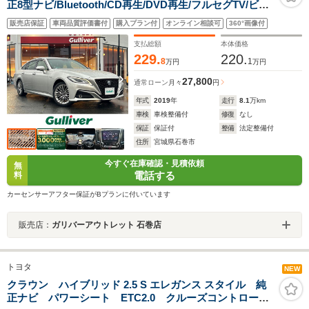
正8型ナビ/Bluetooth/CD再生/DVD再生/フルセグTV/ビル
トインETCパーキングアシスト/レーダークルーズコント
販売店保証
車両品質評価書付
購入プラン付
オンライン相談可
360°画像付
ロール/衝突軽減ブレーキ/オートハイビーム/ドライブレコ
ーダー/パワーシート/ハーフレザーシート/禁煙車
支払総額
本体価格
229.
220.
8
1
万円
万円
27,800
通常ローン
月々
円
年式
2019
年
走行
8.1
万km
車検
車検整備付
修復
なし
保証
保証付
整備
法定整備付
住所
宮城県石巻市
今すぐ在庫確認・見積依頼
無
電話する
料
カーセンサーアフター保証がBプランに付いています
販売店：
ガリバーアウトレット 石巻店
トヨタ
NEW
クラウン ハイブリッド 2.5 S エレガンス スタイル 純
正ナビ パワーシート ETC2.0 クルーズコントロー