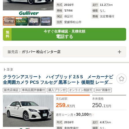
年式
2016
年
走行
11.2
万km
車検
'27/04
修復
なし
保証
保証付
整備
法定整備付
住所
愛媛県松山市
今すぐ在庫確認・見積依頼
無
電話する
料
販売店：
ガリバー 松山インター店
トヨタ
クラウンアスリート ハイブリッド 2.5 S メーカーナビ
全周囲カメラ PCS フルセグ 黒革シート 後期型 レーダー
クルーズ 前後クリアランスソナー 黒革シート シートヒー
販売店保証
車両品質評価書付
購入プラン付
オンライン相談可
360°画像付
ター パワーシート LEDヘッドライト 純正アルミ ETC
支払総額
本体価格
259.
250.
9
1
万円
万円
30,100
通常ローン
月々
円
年式
2016
年
走行
4.8
万km
車検
車検整備付
修復
なし