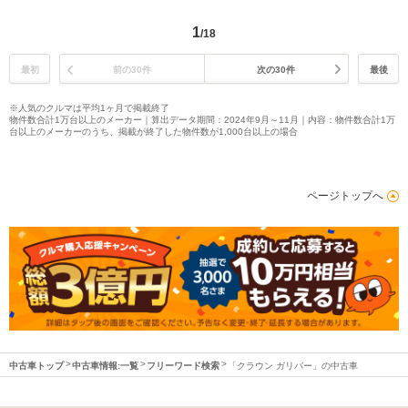
1
/18
最初
前の30件
次の30件
最後
※人気のクルマは平均1ヶ月で掲載終了
物件数合計1万台以上のメーカー｜算出データ期間：2024年9月～11月｜内容：物件数合計1万
台以上のメーカーのうち、掲載が終了した物件数が1,000台以上の場合
ページトップへ
中古車トップ
中古車情報:一覧
フリーワード検索
「クラウン ガリバー」の中古車