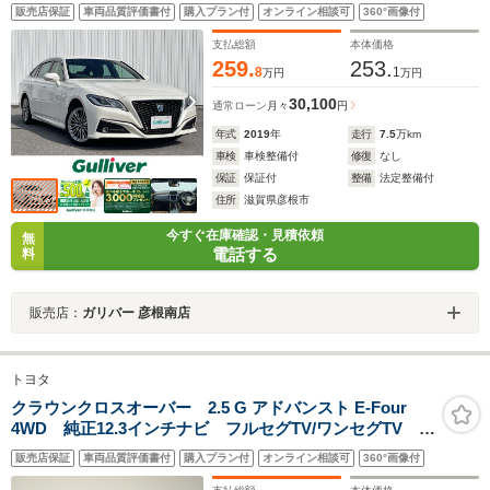
ル レーンキープアシスト 衝突軽減 BSM クリアラ
販売店保証
車両品質評価書付
購入プラン付
オンライン相談可
360°画像付
ンスソナー RCTA パーキングアシスト オートハイビ
ーム ステアリングスイッチ
支払総額
本体価格
259.
253.
8
1
万円
万円
30,100
通常ローン
月々
円
年式
2019
年
走行
7.5
万km
車検
車検整備付
修復
なし
保証
保証付
整備
法定整備付
住所
滋賀県彦根市
今すぐ在庫確認・見積依頼
無
電話する
料
販売店：
ガリバー 彦根南店
トヨタ
クラウンクロスオーバー 2.5 G アドバンスト E-Four
4WD 純正12.3インチナビ フルセグTV/ワンセグTV
Bluetooth Apple Car Play/Android Auto パノラ
販売店保証
車両品質評価書付
購入プラン付
オンライン相談可
360°画像付
ミックビューモニター バックカメラ/サイドカメラ セ