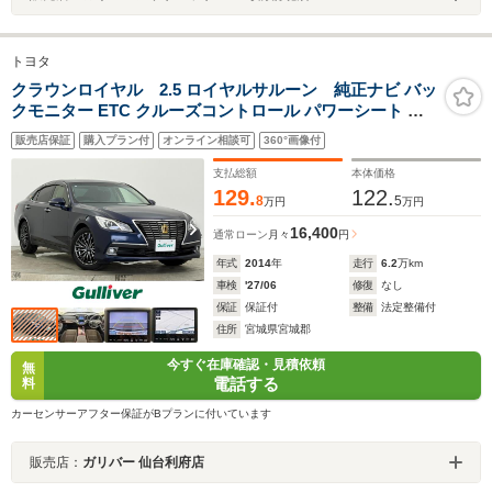
トヨタ
クラウンロイヤル 2.5 ロイヤルサルーン 純正ナビ バッ
クモニター ETC クルーズコントロール パワーシート フ
ルセグTV Bluetoothオーディオ HIDヘッドランプ フォグ
販売店保証
購入プラン付
オンライン相談可
360°画像付
ランプ スマートキー プッシュスタート 禁煙車
支払総額
本体価格
129.
122.
8
5
万円
万円
16,400
通常ローン
月々
円
年式
2014
年
走行
6.2
万km
車検
'27/06
修復
なし
保証
保証付
整備
法定整備付
住所
宮城県宮城郡
今すぐ在庫確認・見積依頼
無
電話する
料
カーセンサーアフター保証がBプランに付いています
販売店：
ガリバー 仙台利府店