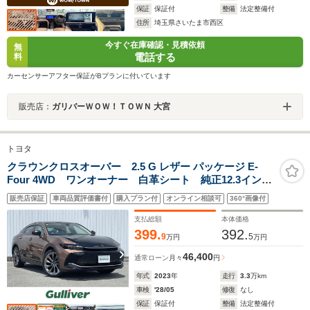
保証
保証付
整備
法定整備付
住所
埼玉県さいたま市西区
今すぐ在庫確認・見積依頼
無
電話する
料
カーセンサーアフター保証がBプランに付いています
販売店：
ガリバーＷＯＷ！ＴＯＷＮ 大宮
トヨタ
クラウンクロスオーバー 2.5 G レザー パッケージ E-
Four 4WD ワンオーナー 白革シート 純正12.3インチ
DAナビ 全周囲カメラ トヨタセーフティセンス フル
販売店保証
車両品質評価書付
購入プラン付
オンライン相談可
360°画像付
セグTV 前後ドラレコ 純正21AW シートヒーター
エアシート ステアリングヒーター レーダークルコン
支払総額
本体価格
399.
392.
9
5
万円
万円
46,400
通常ローン
月々
円
年式
2023
年
走行
3.3
万km
車検
'28/05
修復
なし
保証
保証付
整備
法定整備付