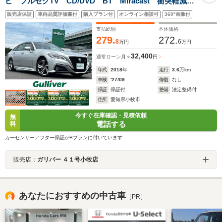
ビ フルセグTV CD/DVD BT Miracast 衝突軽減装
置 横滑り防止 純正ドラレコ純正フロアマット 純正
販売店保証
車両品質評価書付
購入プラン付
オンライン相談可
360°画像付
18インチアルミホイール ビルトインETC BSM ヒー
トシーター
支払総額
本体価格
279.
272.
8
6
万円
万円
32,400
通常ローン
月々
円
年式
2018
年
走行
3.6
万km
車検
'27/09
修復
なし
保証
保証付
整備
法定整備付
住所
愛知県小牧市
今すぐ在庫確認・見積依頼
無
電話する
料
カーセンサーアフター保証がBプランに付いています
販売店：
ガリバー ４１号小牧店
あなたにおすすめの中古車
［PR］