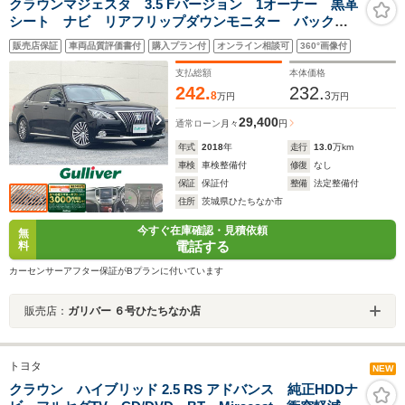
クラウンマジェスタ 3.5 Fバージョン 1オーナー 黒革
シート ナビ リアフリップダウンモニター バックカ
メラ BSM ETC エアシート 全席ヒーター電動 ブ
販売店保証
車両品質評価書付
購入プラン付
オンライン相談可
360°画像付
ルーレイ ウッド調コンビハンドル ドラレコ クルコ
ン AW付ノーマルタイヤ車載
支払総額
本体価格
242.
232.
8
3
万円
万円
29,400
通常ローン
月々
円
年式
2018
年
走行
13.0
万km
車検
車検整備付
修復
なし
保証
保証付
整備
法定整備付
住所
茨城県ひたちなか市
今すぐ在庫確認・見積依頼
無
電話する
料
カーセンサーアフター保証がBプランに付いています
販売店：
ガリバー ６号ひたちなか店
トヨタ
NEW
クラウン ハイブリッド 2.5 RS アドバンス 純正HDDナ