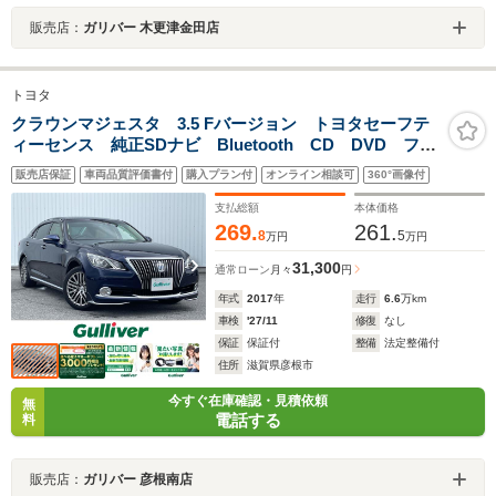
販売店：
ガリバー 木更津金田店
トヨタ
クラウンマジェスタ 3.5 Fバージョン トヨタセーフテ
ィーセンス 純正SDナビ Bluetooth CD DVD フル
セグTV 全方位カメラ ブラインドスポットモニター
販売店保証
車両品質評価書付
購入プラン付
オンライン相談可
360°画像付
プリクラッシュセーフティ シートヒーター シートメ
モリー 前後ドラレコ
支払総額
本体価格
269.
261.
8
5
万円
万円
31,300
通常ローン
月々
円
年式
2017
年
走行
6.6
万km
車検
'27/11
修復
なし
保証
保証付
整備
法定整備付
住所
滋賀県彦根市
今すぐ在庫確認・見積依頼
無
電話する
料
販売店：
ガリバー 彦根南店