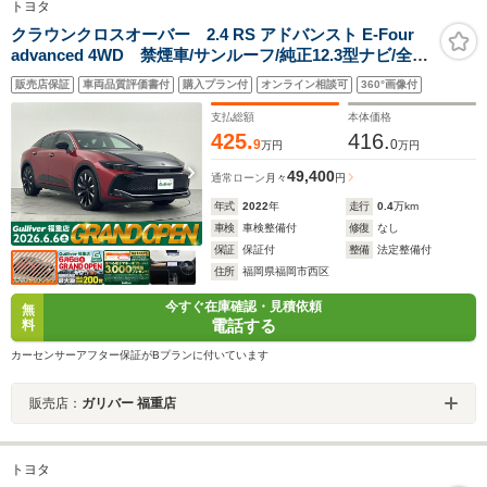
トヨタ
クラウンクロスオーバー 2.4 RS アドバンスト E-Four
advanced 4WD 禁煙車/サンルーフ/純正12.3型ナビ/全方
位カメラ/黒レザーシート/デジタルインナーミラー/ワイヤ
販売店保証
車両品質評価書付
購入プラン付
オンライン相談可
360°画像付
レス充電/ステアリングヒーター/シートベンチレーション/
ヘッドアップディスプレイ/衝突軽減ブレーキシステ
支払総額
本体価格
ム/ETC2.0
425.
416.
9
0
万円
万円
49,400
通常ローン
月々
円
年式
2022
年
走行
0.4
万km
車検
車検整備付
修復
なし
保証
保証付
整備
法定整備付
住所
福岡県福岡市西区
今すぐ在庫確認・見積依頼
無
電話する
料
カーセンサーアフター保証がBプランに付いています
販売店：
ガリバー 福重店
トヨタ