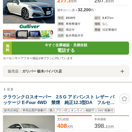
277.
267.
8
8
万円
万円
32,200
通常ローン
月々
円
年式
2019
年
走行
3.8
万km
車検
車検整備付
修復
なし
保証
保証付
整備
法定整備付
住所
栃木県栃木市
今すぐ在庫確認・見積依頼
無
電話する
料
カーセンサーアフター保証がBプランに付いています
販売店：
ガリバー 栃木バイパス店
トヨタ
クラウンクロスオーバー 2.5 G アドバンスト レザー パ
ッケージ E-Four 4WD 禁煙 純正12.3型DA フルセ
グ パノラミックビューモニター BSM シートヒータ
販売店保証
車両品質評価書付
購入プラン付
オンライン相談可
360°画像付
ー ベンチレーション 三眼LEDヘッドライト 純正21
インチAW レーダークルーズ デジタルインナーミラ
支払総額
本体価格
ー ドラレコ
408
398.
1
万円
万円