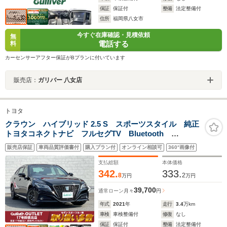
保証
保証付
整備
法定整備付
住所
福岡県八女市
今すぐ在庫確認・見積依頼
無
電話する
料
カーセンサーアフター保証がBプランに付いています
販売店：
ガリバー 八女店
トヨタ
クラウン ハイブリッド 2.5 S スポーツスタイル 純正
トヨタコネクトナビ フルセグTV Bluetooth
Miracast ハーフレザー 全周囲カメラ パワーシー
販売店保証
車両品質評価書付
購入プラン付
オンライン相談可
360°画像付
ト 純正ドラレコ 追従クルコン LEDヘッドライト
スマートキー2本
支払総額
本体価格
342.
333.
8
2
万円
万円
39,700
通常ローン
月々
円
年式
2021
年
走行
3.4
万km
車検
車検整備付
修復
なし
保証
保証付
整備
法定整備付