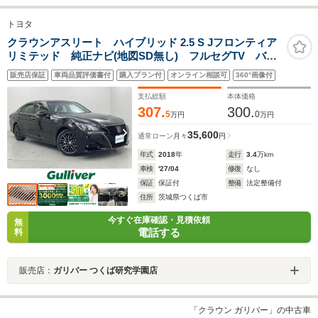
トヨタ
クラウンアスリート ハイブリッド 2.5 S Jフロンティア
リミテッド 純正ナビ(地図SD無し) フルセグTV バッ
クカメラ クリアランスソナー ハーフレザーシート
販売店保証
車両品質評価書付
購入プラン付
オンライン相談可
360°画像付
シートヒーター パワーシート パワートランク ドラ
イブレコーダー ETC レーダークルーズコントロール
支払総額
本体価格
307.
300.
5
0
万円
万円
35,600
通常ローン
月々
円
年式
2018
年
走行
3.4
万km
車検
'27/04
修復
なし
保証
保証付
整備
法定整備付
住所
茨城県つくば市
今すぐ在庫確認・見積依頼
無
電話する
料
販売店：
ガリバー つくば研究学園店
「クラウン ガリバー」の中古車