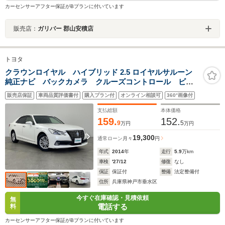
カーセンサーアフター保証がBプランに付いています
販売店：
ガリバー 郡山安積店
トヨタ
クラウンロイヤル ハイブリッド 2.5 ロイヤルサルーン
純正ナビ バックカメラ クルーズコントロール ビル
トインETC パワーシート パワートランク スマート
販売店保証
車両品質評価書付
購入プラン付
オンライン相談可
360°画像付
キー プッシュスタート LEDヘッドライト フォグラ
ンプ オートライト 純セ16インチAW
支払総額
本体価格
159.
152.
9
5
万円
万円
19,300
通常ローン
月々
円
年式
2014
年
走行
5.9
万km
車検
'27/12
修復
なし
保証
保証付
整備
法定整備付
住所
兵庫県神戸市垂水区
今すぐ在庫確認・見積依頼
無
電話する
料
カーセンサーアフター保証がBプランに付いています