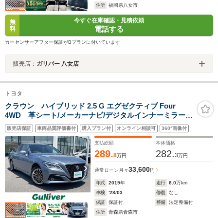
住所
福岡県八女市
今すぐ在庫確認・見積依頼
無
電話する
料
カーセンサーアフター保証がBプランに付いています
販売店：
ガリバー 八女店
トヨタ
クラウン ハイブリッド 2.5 G エグゼクティブ Four
4WD 革シート/メーカーナビ/デジタルインナーミラー/
全方位カメラ/フルセグ/Bluetooth/プリクラッシュセーフ
販売店保証
車両品質評価書付
購入プラン付
オンライン相談可
360°画像付
ティ/レーンキープアシスト/レーダークルーズコントロー
ル
支払総額
本体価格
289.
282.
8
3
万円
万円
33,600
通常ローン
月々
円
年式
2019
年
走行
8.0
万km
車検
'28/03
修復
なし
保証
保証付
整備
法定整備付
住所
青森県青森市