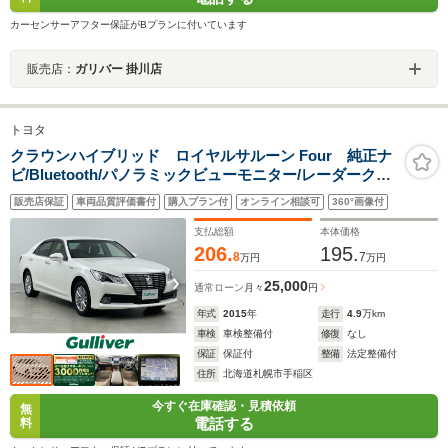
カーセンサーアフター保証がBプランに付いています
販売店：
ガリバー 掛川店
トヨタ
クラウンハイブリッド ロイヤルサルーン Four 純正ナ
ビ/Bluetooth/パノラミックビューモニター/レーダークル
コン/ステアリングヒーター/シートヒーター/ETC/ステア
販売店保証
車両品質評価書付
購入プラン付
オンライン相談可
360°画像付
リングスイッチ/パワーシート/ミラーヒーター/衝突被害軽
減
支払総額
本体価格
206.
195.
8
7
万円
万円
25,000
通常ローン
月々
円
年式
2015
年
走行
4.9
万km
車検
車検整備付
修復
なし
保証
保証付
整備
法定整備付
住所
北海道札幌市手稲区
今すぐ在庫確認・見積依頼
無
電話する
料