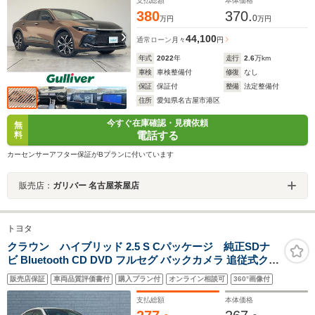
ーフティセンス BSM パワーバックドア HUD インナーミ
支払総額
本体価格
ラー
380
370.
0
万円
万円
44,100
通常ローン
月々
円
年式
2022
年
走行
2.6
万km
車検
車検整備付
修復
なし
保証
保証付
整備
法定整備付
住所
愛知県名古屋市港区
今すぐ在庫確認・見積依頼
無
電話する
料
カーセンサーアフター保証がBプランに付いています
販売店：
ガリバー 名古屋茶屋店
トヨタ
クラウン ハイブリッド 2.5 S Cパッケージ 純正SDナ
ビ Bluetooth CD DVD フルセグ バックカメラ 追従式クル
ーズコントロール レザーシート パワーシート シートヒー
販売店保証
車両品質評価書付
購入プラン付
オンライン相談可
360°画像付
ター シートクーラー ドライブレコーダー ETC 衝突被害
軽減システム コーナーセンサー
支払総額
本体価格