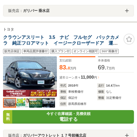
販売店：
ガリバー 垂水店
トヨタ
クラウンアスリート 3.5 ナビ フルセグ バックカメ
ラ 純正フロアマット イージークローザードア 運転
席シートメモリ 後退時連動サイドミラー 電動チル
販売店保証
車両品質評価書付
購入プラン付
オンライン相談可
360°画像付
ト ウィンカーミラー 夏タイヤ付き社外アルミホイー
ル カーテンエアバック
支払総額
本体価格
83.
69.
8
7
万円
万円
11,000
通常ローン
月々
円
年式
2010
年
走行
14.4
万km
車検
車検整備付
修復
なし
保証
保証付
整備
法定整備付
住所
群馬県前橋市
今すぐ在庫確認・見積依頼
無
電話する
料
販売店：
ガリバーアウトレット １７号前橋北店