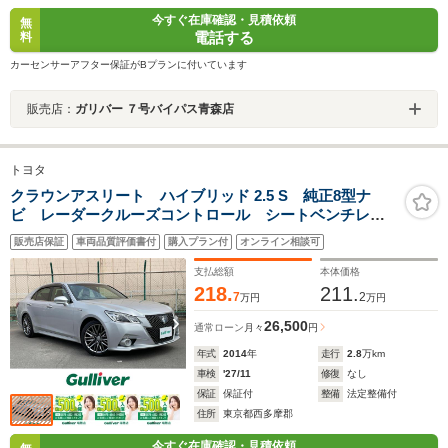
今すぐ在庫確認・見積依頼
無
電話する
料
カーセンサーアフター保証がBプランに付いています
販売店：
ガリバー ７号バイパス青森店
トヨタ
クラウンアスリート ハイブリッド 2.5 S 純正8型ナ
ビ レーダークルーズコントロール シートベンチレー
ション 純正OP18インチスパッタリングアルミ バック
販売店保証
車両品質評価書付
購入プラン付
オンライン相談可
カメラ 前席パワーシート
支払総額
本体価格
218.
211.
7
2
万円
万円
26,500
通常ローン
月々
円
年式
2014
年
走行
2.8
万km
車検
'27/11
修復
なし
保証
保証付
整備
法定整備付
住所
東京都西多摩郡
今すぐ在庫確認・見積依頼