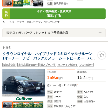
住所
群馬県前橋市
今すぐ在庫確認・見積依頼
無
電話する
料
カーセンサーアフター保証がBプランに付いています
販売店：
ガリバーアウトレット １７号前橋北店
トヨタ
クラウンロイヤル ハイブリッド 2.5 ロイヤルサルーン
1オーナー ナビ バックカメラ シートヒーター パワ
ーシート ステアヒーター ドラレコ クルコン フル
販売店保証
車両品質評価書付
購入プラン付
オンライン相談可
360°画像付
セグTV スマートキー プッシュスタート スペアキ
ー 横滑り防止 オートライト 16インチAW
支払総額
本体価格
159.
152.
8
6
万円
万円
19,300
通常ローン
月々
円
年式
2014
年
走行
7.7
万km
車検
'27/06
修復
なし
保証
保証付
整備
法定整備付
住所
茨城県ひたちなか市