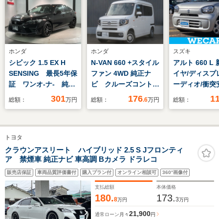
ホンダ
ホンダ
スズキ
シビック 1.5 EX H
N-VAN 660 +スタイル
アルト 660 L
SENSING 最長5年保
ファン 4WD 純正ナ
イヤ/ディスプ
証 ワンオ-ナ- 純正
ビ クルーズコントロ
ーディオ/衝突
ナビ TV Rカメラ
ール フルセグTV
置/シートヒー
301
176
1
総額：
万円
総額：
.6
万円
総額：
BTオ-ディオ ドラレ
CDDVD再生
転席/車線逸脱
コ ETC LEDライ
Bluetooth バックカ
援システム/U
ト VSA シートヒー
メラ ETC エンジン
ック/Bluetoo
トヨタ
ター 電動シート ク
スターター LEDヘッ
続/ETC/EBD付
ルコン アルミ フォ
ドライト ドライブレ
滑り防止装置
クラウンアスリート ハイブリッド 2.5 S Jフロンティ
ア 禁煙車 純正ナビ 車高調 Bカメラ ドラレコ
グ スマートキー
コーダー ワンオーナ
ー
販売店保証
車両品質評価書付
購入プラン付
オンライン相談可
360°画像付
支払総額
本体価格
180.
173.
8
3
万円
万円
21,900
通常ローン
月々
円