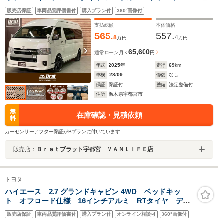
ッド調インテリアパネル パワースライドドア デジタルイ
販売店保証
車両品質評価書付
購入プラン付
360°画像付
ンナーミラー 寒冷地仕様 パノラミックビューモニター
AC100V電源 ステアリングリモコン
支払総額
本体価格
565.
557.
8
4
万円
万円
65,600
通常ローン
月々
円
年式
2025
年
走行
69
km
車検
'28/09
修復
なし
保証
保証付
整備
法定整備付
住所
栃木県宇都宮市
無
在庫確認・見積依頼
料
カーセンサーアフター保証がBプランに付いています
販売店：
Ｂｒａｔブラット宇都宮 ＶＡＮＬＩＦＥ店
トヨタ
ハイエース 2.7 グランドキャビン 4WD ベッドキッ
ト オフロード仕様 16インチアルミ RTタイヤ デイ
ライト付きスポイラー スマートベッド シートカバ
販売店保証
車両品質評価書付
購入プラン付
オンライン相談可
360°画像付