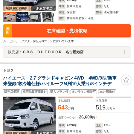
年式
2026
年
走行
10
km
車検
新車未登録
修復
なし
保証
保証付
整備
法定整備付
住所
愛知県名古屋市港区
無
在庫確認・見積依頼
料
カーセンサーアフター保証がBプランに付いています
販売店：
ＧＲ８ ＯＵＴＤＯＯＲ 名古屋港店
トヨタ
ハイエース 2.7 グランドキャビン 4WD 4WD/9型/新車
未登録/寒冷地仕様/ハイルーフ/4列10人乗り/8インチディ
スプレイオーディオプラス/パノラミックビューモニター/
販売店保証
車両品質評価書付
購入プラン付
オンライン相談可
360°画像付
デジタルインナーミラー/パワースライドドア/Bi-Beamヘ
ッド
支払総額
本体価格
543
519.
8
万円
万円
26,600
通常ローン
月々
円
年式
2026
年
走行
10
km
車検
新車未登録
修復
なし