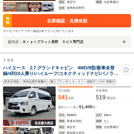
保証
保証付
整備
法定整備付
住所
長野県長野市
無
在庫確認・見積依頼
料
カーセンサーアフター保証がBプランに付いています
販売店：
Ｂｒａｔブラット長野 ＳＵＶ専門店
トヨタ
ハイエース 2.7 グランドキャビン 4WD/9型/新車未登
録/4列10人乗り/ハイルーフ/コネクティッドナビ/パノラミ
ックビューモニター/デジタルインナーミラー/パワースラ
販売店保証
車両品質評価書付
購入プラン付
オンライン相談可
360°画像付
イドドア/寒冷地仕様/BiBeamヘッド/コーナーセンサー
支払総額
本体価格
541
519.
8
万円
万円
51,400
通常ローン
月々
円
年式
2026
年
走行
10
km
車検
新車未登録
修復
なし
保証
保証付
整備
法定整備付
住所
愛知県大府市