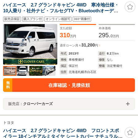
ハイエース 2.7 グランドキャビン 4WD 寒冷地仕様・
10人乗り・社外ナビ・フルセグTV・Bluetoothオーディ
オ・バックカメラ・パワースライドドア・リアヒータ
販売店保証
購入プラン付
オンライン相談可
360°画像付
ー・リアクーラー・LEDヘッドライト・キーレス・1年保
証付・試乗可
支払総額
本体価格
310
295.
0
万円
万円
31,200
通常ローン
月々
円
年式
2013
年
走行
8.2
万km
車検
車検整備付
修復
なし
保証
保証付
整備
法定整備付
住所
北海道札幌市白石区
無
在庫確認・見積依頼
料
販売店：
クローバーカーズ
トヨタ
ハイエース 2.7 グランドキャビン 4WD フロントスポ
イラー 18インチアルミタイヤ シートカバー ナチュラルウ