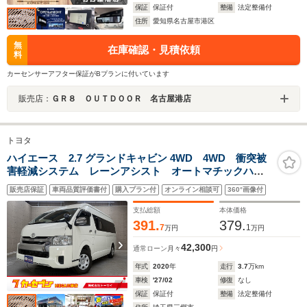
保証
保証付
整備
法定整備付
住所
愛知県名古屋市港区
無
在庫確認・見積依頼
料
カーセンサーアフター保証がBプランに付いています
販売店：
ＧＲ８ ＯＵＴＤＯＯＲ 名古屋港店
トヨタ
ハイエース 2.7 グランドキャビン 4WD 4WD 衝突被
害軽減システム レーンアシスト オートマチックハイ
ビーム ドライブレコーダー 純正メモリーナビ
販売店保証
車両品質評価書付
購入プラン付
オンライン相談可
360°画像付
Bluetooth ワンセグ バックカメラ キーレス ETC
オートエアコン 助手席エアバッグ
支払総額
本体価格
391.
379.
7
1
万円
万円
42,300
通常ローン
月々
円
年式
2020
年
走行
3.7
万km
車検
'27/02
修復
なし
保証
保証付
整備
法定整備付