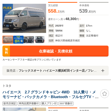
ー デジタルインナーミラー LEDヘッドライト 寒冷
地仕様 助手席エアバッグ プッシュスタート
支払総額
本体価格
558.
539.
3
8
万円
万円
48,300
通常ローン
月々
円
年式
2025
年
走行
17
km
車検
'28/04
修復
なし
保証
保証付
整備
法定整備付
住所
神奈川県相模原市南区
無
在庫確認・見積依頼
料
カーセンサーアフター保証がBプランに付いています
販売店：
フレックスオート ハイエース横浜町田インター店／フレックスオート株式会社
トヨタ
ハイエース 2.7 グランドキャビン 4WD 10人乗り・メ
モリーナビ・バックカメラ・Bluetooth・フルセグTV・
DVD/CD再生・ETC・片側電動スライドドア・スマートキ
販売店保証
車両品質評価書付
購入プラン付
360°画像付
ー・LEDヘッドライト・衝突被害軽減ブレーキ・リヤク
ーラー
支払総額
本体価格