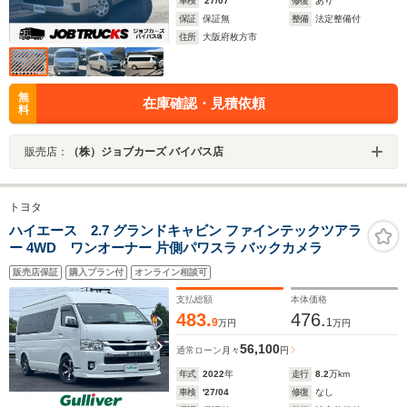
車検
'27/07
修復
あり
保証
保証無
整備
法定整備付
住所
大阪府枚方市
無
在庫確認・見積依頼
料
販売店：
（株）ジョブカーズ バイパス店
トヨタ
ハイエース 2.7 グランドキャビン ファインテックツアラ
ー 4WD ワンオーナー 片側パワスラ バックカメラ
販売店保証
購入プラン付
オンライン相談可
支払総額
本体価格
483.
476.
9
1
万円
万円
56,100
通常ローン
月々
円
年式
2022
年
走行
8.2
万km
車検
'27/04
修復
なし