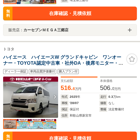
住所
埼玉県三郷市
無
在庫確認・見積依頼
料
販売店：
カーセブンＭＥＧＡ三郷店
トヨタ
ハイエース ハイエースW グランドキャビン ワンオー
ナー・TOYOTA認定中古車・社外DA・後席モニター・
AC100V電源・LEDヘッドライト・パノラミックビューモ
ディーラー保証
車両品質評価書付
購入プラン付
ニター・ETC
支払総額
本体価格
516.
506.
6
0
万円
万円
年式
2025
年
走行
0.3
万km
車検
'28/07
修復
なし
保証
保証付
整備
法定整備付
住所
和歌山県新宮市
無
在庫確認・見積依頼