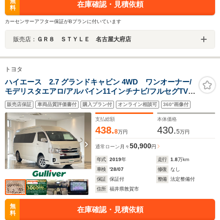
無
在庫確認・見積依頼
料
カーセンサーアフター保証がBプランに付いています
販売店：
ＧＲ８ ＳＴＹＬＥ 名古屋大府店
トヨタ
ハイエース 2.7 グランドキャビン 4WD ワンオーナー/
モデリスタエアロ/アルパイン11インチナビ/フルセグTV/
アルパイン12.8インチフリップダウンモニター/バックカ
販売店保証
車両品質評価書付
購入プラン付
オンライン相談可
360°画像付
メラ/ビルトインETC/前後ドライブレコーダー/パワースラ
イドドア
支払総額
本体価格
438.
430.
8
5
万円
万円
50,900
通常ローン
月々
円
年式
2019
年
走行
1.8
万km
車検
'28/07
修復
なし
保証
保証付
整備
法定整備付
住所
福井県敦賀市
無
在庫確認・見積依頼
料