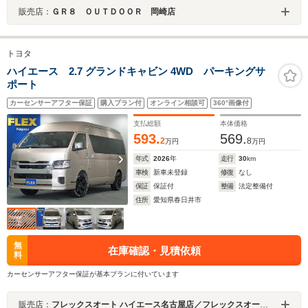
販売店：
ＧＲ８ ＯＵＴＤＯＯＲ 岡崎店
トヨタ
ハイエース 2.7 グランドキャビン 4WD パーキングサ
ポート
カーセンサーアフター保証
購入プラン付
オンライン相談可
360°画像付
支払総額
本体価格
593.
569.
2
8
万円
万円
年式
2026
年
走行
30
km
車検
新車未登録
修復
なし
保証
保証付
整備
法定整備付
住所
愛知県春日井市
無
在庫確認・見積依頼
料
カーセンサーアフター保証が基本プランに付いています
販売店：
フレックスオート ハイエース名古屋店／フレックスオート株式会社