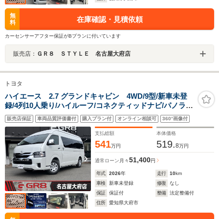
無
在庫確認・見積依頼
料
カーセンサーアフター保証がBプランに付いています
販売店：
ＧＲ８ ＳＴＹＬＥ 名古屋大府店
トヨタ
ハイエース 2.7 グランドキャビン 4WD/9型/新車未登
録/4列10人乗り/ハイルーフ/コネクティッドナビ/パノラミ
ックビューモニター/デジタルインナーミラー/パワースラ
販売店保証
車両品質評価書付
購入プラン付
オンライン相談可
360°画像付
イドドア/寒冷地仕様/BiBeamヘッド/コーナーセンサー
支払総額
本体価格
541
519.
8
万円
万円
51,400
通常ローン
月々
円
年式
2026
年
走行
10
km
車検
新車未登録
修復
なし
保証
保証付
整備
法定整備付
住所
愛知県大府市