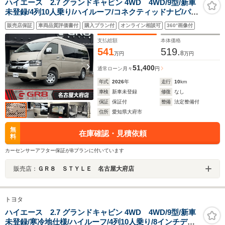
ハイエース 2.7 グランドキャビン 4WD 4WD/9型/新車
未登録/4列10人乗り/ハイルーフ/コネクティッドナビ/パノ
ラミックビューモニター/デジタルインナーミラー/パワー
販売店保証
車両品質評価書付
購入プラン付
オンライン相談可
360°画像付
スライドドア/寒冷地仕様/BiBeamヘッド/コーナーセンサ
ー
支払総額
本体価格
541
519.
8
万円
万円
51,400
通常ローン
月々
円
年式
2026
年
走行
10
km
車検
新車未登録
修復
なし
保証
保証付
整備
法定整備付
住所
愛知県大府市
無
在庫確認・見積依頼
料
カーセンサーアフター保証がBプランに付いています
販売店：
ＧＲ８ ＳＴＹＬＥ 名古屋大府店
トヨタ
ハイエース 2.7 グランドキャビン 4WD 4WD/9型/新車
未登録/寒冷地仕様/ハイルーフ/4列10人乗り/8インチディ