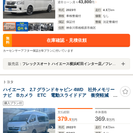
43,800
通常ローン
月々
円
年式
2023
年
走行
4.3
万km
車検
車検整備付
修復
なし
保証
保証付
整備
法定整備付
住所
神奈川県相模原市南区
無
在庫確認・見積依頼
料
カーセンサーアフター保証がBプランに付いています
販売店：
フレックスオート ハイエース横浜町田インター店／フレックスオート株式会社
トヨタ
ハイエース 2.7 グランドキャビン 4WD 社外メモリー
ナビ Bカメラ ETC 電動スライドドア 衝突軽減 車
線逸脱警報 スマートキー プッシュスタート リヤヒ
購入プラン付
ーター リヤクーラー 盗難防止 ソナー MTモード
取説 保証書
支払総額
本体価格
379.
369.
9
9
万円
万円
年式
2022
年
走行
7.0
万km