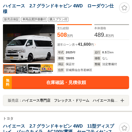
ハイエース 2.7 グランドキャビン 4WD ローダウン仕
様
販売店保証
車両品質評価書付
購入プラン付
支払総額
本体価格
508
489.
8
万円
万円
41,600
通常ローン
月々
円
年式
2025
年
走行
0.5
万km
車検
'28/05
修復
なし
保証
保証付
整備
法定整備付
住所
宮城県仙台市若林区
無
在庫確認・見積依頼
料
販売店：
ハイエース専門店 フレックス・ドリーム ハイエース仙台東店
トヨタ
ハイエース 2.7 グランドキャビン 4WD 11型ディスプ
レイ バックカメラ AC100V電源 セーフティセンス