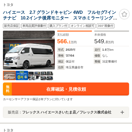
トヨタ
ハイエース 2.7 グランドキャビン 4WD フルセグ7イン
チナビ 10.2インチ後席モニター スマホミラーリング
HDMIポート 全席シートカバー オリジナルスポイラ
販売店保証
車両品質評価書付
購入プラン付
オンライン相談可
360°画像付
ー オリジナルオーバーフェンダー トヨタセーフティ
センス パノラミックビューモニター
支払総額
本体価格
566.
549.
1
8
万円
万円
年式
2025
年
走行
1.0
万km
車検
'27/04
修復
なし
保証
保証付
整備
法定整備付
住所
埼玉県越谷市
無
在庫確認・見積依頼
料
カーセンサーアフター保証がBプランに付いています
販売店：
フレックス ハイエースさいたま店／フレックス株式会社
トヨタ