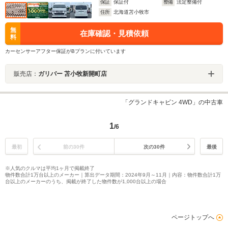
保証
保証付
整備
法定整備付
住所
北海道苫小牧市
無
在庫確認・見積依頼
料
カーセンサーアフター保証がBプランに付いています
販売店：
ガリバー 苫小牧新開町店
「グランドキャビン 4WD」の中古車
1
/6
最初
前の30件
次の30件
最後
※人気のクルマは平均1ヶ月で掲載終了
物件数合計1万台以上のメーカー｜算出データ期間：2024年9月～11月｜内容：物件数合計1万
台以上のメーカーのうち、掲載が終了した物件数が1,000台以上の場合
ページトップへ