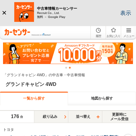
中古車情報カーセンサー
表示
Recruit Co., Ltd.
無料 － Google Play
履歴
お気に入り
メニュー
「グランドキャビン 4WD」の中古車・中古車情報
グランドキャビン 4WD
一覧から探す
地図から探す
更新時に
176
絞り込み
並べ替え
台
メール受信
トヨタ