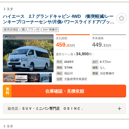
トヨタ
ハイエース 2.7 グランドキャビン 4WD /衝突軽減/レー
ンキープ/コーナーセンサ/片側パワースライドドア/プッシ
ュスタート/ETC/バックカメラ/Bluetooth/USB接続/オー
販売店保証
購入プラン付
360°画像付
トライト/オートマチックハイビーム/スマートキー/社外ナ
ビ
支払総額
本体価格
459.
449.
8
3
万円
万円
34,900
通常ローン
月々
円
年式
2025
年
走行
0.7
万km
車検
'27/06
修復
なし
保証
保証付
整備
法定整備付
住所
大阪府堺市美原区
無
在庫確認・見積依頼
料
販売店：
ＳＵＶ・ミニバン専門店 ＯＳＩＮＣ．
トヨタ