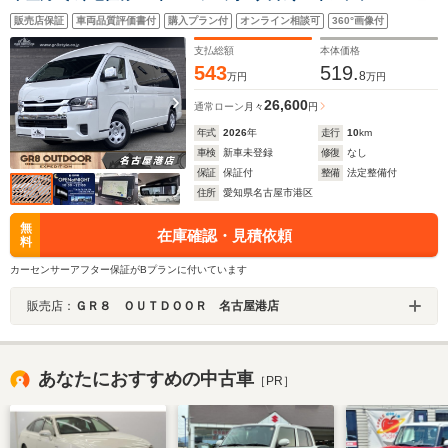
スプレイオーディオプラス/パノラミックビューモニター/
販売店保証
車両品質評価書付
購入プラン付
オンライン相談可
360°画像付
デジタルインナーミラー/パワースライドドア/Bi-Beamヘ
ッド
支払総額
本体価格
543
519.
8
万円
万円
26,600
通常ローン
月々
円
年式
2026
年
走行
10
km
車検
新車未登録
修復
なし
保証
保証付
整備
法定整備付
住所
愛知県名古屋市港区
無
在庫確認・見積依頼
料
カーセンサーアフター保証がBプランに付いています
販売店：
ＧＲ８ ＯＵＴＤＯＯＲ 名古屋港店
あなたにおすすめの中古車
［PR］