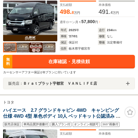
ッドライト
支払総額
本体価格
498.
491.
8
4
万円
万円
57,800
通常ローン
月々
円
年式
2025
年
走行
234
km
車検
'27/01
修復
なし
保証
保証付
整備
法定整備付
住所
栃木県宇都宮市
無
在庫確認・見積依頼
料
カーセンサーアフター保証がBプランに付いています
販売店：
Ｂｒａｔブラット宇都宮 ＶＡＮＬＩＦＥ店
トヨタ
ハイエース 2.7 グランドキャビン 4WD キャンピング
仕様 4WD 4型 単色ボディ 10人 ベッドキット公認済み 走
行54364km モデリスタFスポイラー 電動スライド バック
販売店保証
車両品質評価書付
購入プラン付
オンライン相談可
360°画像付
ドアイージークローズ スマートキー ナビ LEDヘッドライ
ト フローリング調フロア ナビ ETC
支払総額
本体価格