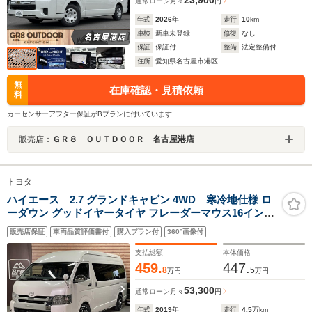
通常ローン
月々
円
年式
2026
年
走行
10
km
車検
新車未登録
修復
なし
保証
保証付
整備
法定整備付
住所
愛知県名古屋市港区
無
在庫確認・見積依頼
料
カーセンサーアフター保証がBプランに付いています
販売店：
ＧＲ８ ＯＵＴＤＯＯＲ 名古屋港店
トヨタ
ハイエース 2.7 グランドキャビン 4WD 寒冷地仕様 ロ
ーダウン グッドイヤータイヤ フレーダーマウス16インチ
AW フロントスポイラー リーガルフェンダー クラッツィ
販売店保証
車両品質評価書付
購入プラン付
360°画像付
オシートカバー 黒木目調インテリアパネル/ハンドル/シフ
トノブ ナビ バックカメラ
支払総額
本体価格
459.
447.
8
5
万円
万円
53,300
通常ローン
月々
円
年式
2019
年
走行
4.5
万km