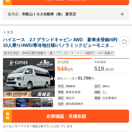
料
販売店：
和歌山トヨタ自動車（株） 新宮店
トヨタ
ハイエース 2.7 グランドキャビン 4WD 新車未登録/4列
10人乗り/4WD/寒冷地仕様/パノラミックビューモニター/
デジタルインナーミラー/衝突軽減ブレーキ/片側電動スラ
販売店保証
車両品質評価書付
購入プラン付
オンライン相談可
360°画像付
イドドア/純正8インチナビ/クルーズコントロール
支払総額
本体価格
544
519.
8
万円
万円
51,700
通常ローン
月々
円
年式
2026
年
走行
10
km
車検
新車未登録
修復
なし
保証
保証付
整備
法定整備付
住所
愛知県岡崎市
無
在庫確認・見積依頼
料
カーセンサーアフター保証がBプランに付いています