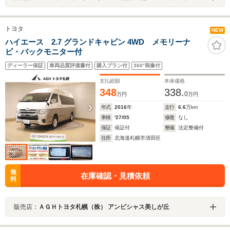
トヨタ
NEW
ハイエース 2.7 グランドキャビン 4WD メモリーナ
ビ・バックモニター付
ディーラー保証
車両品質評価書付
購入プラン付
360°画像付
支払総額
本体価格
348
338.
0
万円
万円
年式
2016
年
走行
6.6
万km
車検
'27/05
修復
なし
保証
保証付
整備
法定整備付
住所
北海道札幌市清田区
無
在庫確認・見積依頼
料
販売店：
ＡＧＨトヨタ札幌（株） アンビシャス美しが丘