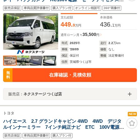
電動スライドドア 禁煙 コーナーセンサー スマート
販売店保証
車両品質評価書付
購入プラン付
オンライン相談可
360°画像付
キー ETC 車線逸脱警報 オートライト オートエア
コン Bluetooth接続
支払総額
本体価格
449.
436.
9
1
万円
万円
35,500
通常ローン
月々
円
年式
2025
年
走行
2.2
万km
車検
'28/09
修復
なし
保証
保証付
整備
法定整備付
住所
茨城県つくば市
無
在庫確認・見積依頼
料
販売店：
ネクステージ つくば店
トヨタ
NEW
ハイエース 2.7 グランドキャビン 4WD 4WD デジタ
ルインナーミラー 7インチ純正ナビ ETC 100V電源
オートエアコン ドライブレコーダー フルセグTV
販売店保証
車両品質評価書付
購入プラン付
DVD再生 Bluetooth接続 バックカメラ LEDオートヘ