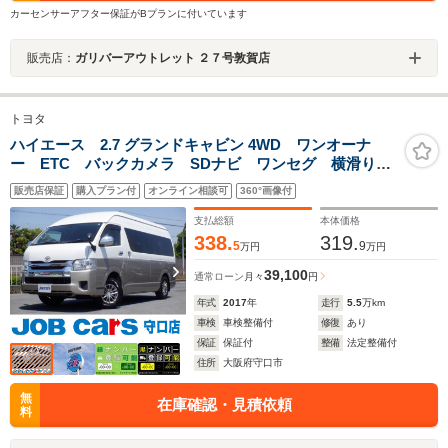
カーセンサーアフター保証がBプランに付いています
販売店：
ガリバーアウトレット ２７号敦賀店
トヨタ
ハイエース 2.7 グランドキャビン 4WD ワンオーナ
ー ETC バックカメラ SDナビ ワンセグ 横滑り防
止装置 オートライト Wエアコン リアクーラー リ
販売店保証
購入プラン付
オンライン相談可
360°画像付
アヒーター 片側電動スライドドア Bluetooth CD再
生 ドアバイザー ドラレコ キーレス
支払総額
本体価格
338.
319.
5
9
万円
万円
39,100
通常ローン
月々
円
年式
2017
年
走行
5.5
万km
車検
車検整備付
修復
あり
保証
保証付
整備
法定整備付
住所
大阪府守口市
無
在庫確認・見積依頼
料