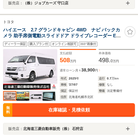
販売店：
（株）ジョブカーズ 守口店
トヨタ
ハイエース 2.7 グランドキャビン 4WD ナビ バックカ
メラ 助手席側電動スライドドア ドライブレコーダー ETC
オートマチックハイビーム 横滑り防止装置 衝突被害軽減
ディーラー保証
購入プラン付
オンライン相談可
360°画像付
ブレーキ
支払総額
本体価格
508
498.
0
万円
万円
38,900
通常ローン
月々
円
年式
2025
年
走行
0.7
万km
車検
'27/07
修復
なし
保証
保証付
整備
法定整備付
住所
北海道札幌市北区
無
在庫確認・見積依頼
料
販売店：
北海道三菱自動車販売（株） 石狩店