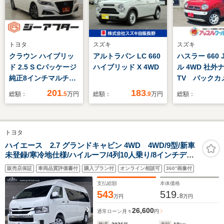
トヨタ
スズキ
スズキ
クラウン ハイブリッ
アルトラパン LC 660
ハスラー 660
ド 2.5 S Cパッケージ
ハイブリッド X 4WD
ル 4WD 社
純正8インチマルチナ
TV バック
ビ 全周囲カメラ ア
アイドリング
201
183
総額：
.5
万円
総額：
.9
万円
総額：
ダプティブクルーズコ
プ 純正HID
ントロール トヨタセ
ライト レー
ーフティセンス LED
ーキサポート
トヨタ
ヘッドライト 純正
リングスイッ
17インチAW
ートキー
ハイエース 2.7 グランドキャビン 4WD 4WD/9型/新車
未登録/寒冷地仕様/ハイルーフ/4列10人乗り/8インチディ
Bluetooth接続 クリ
スプレイオーディオプラス/パノラミックビューモニター/
アランスソナー ブラ
販売店保証
車両品質評価書付
購入プラン付
オンライン相談可
360°画像付
デジタルインナーミラー/パワースライドドア/Bi-Beamヘ
インドスポット
ッド
支払総額
本体価格
543
519.
8
万円
万円
26,600
通常ローン
月々
円