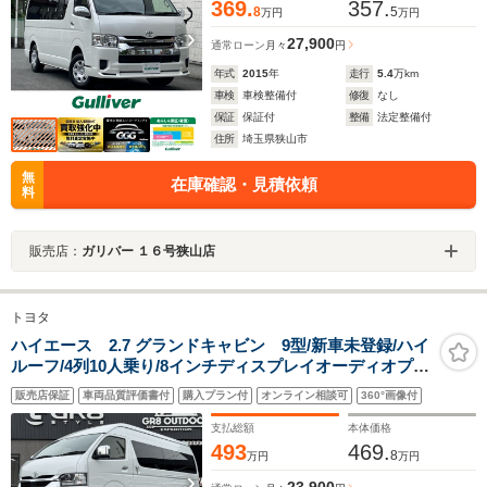
369.
357.
8
5
万円
万円
27,900
通常ローン
月々
円
年式
2015
年
走行
5.4
万km
車検
車検整備付
修復
なし
保証
保証付
整備
法定整備付
住所
埼玉県狭山市
無
在庫確認・見積依頼
料
販売店：
ガリバー １６号狭山店
トヨタ
ハイエース 2.7 グランドキャビン 9型/新車未登録/ハイ
ルーフ/4列10人乗り/8インチディスプレイオーディオプラ
ス/パノラミックビューモニター/デジタルインナーミラー/
販売店保証
車両品質評価書付
購入プラン付
オンライン相談可
360°画像付
パワースライドドア/Bi-Beamヘッド/セーフティセンス
支払総額
本体価格
493
469.
8
万円
万円
23,900