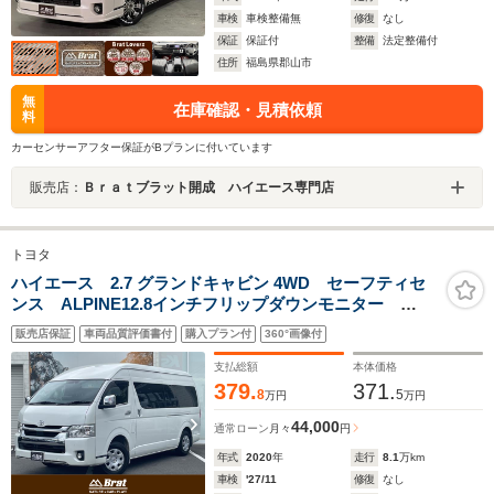
車検
車検整備無
修復
なし
保証
保証付
整備
法定整備付
住所
福島県郡山市
無
在庫確認・見積依頼
料
カーセンサーアフター保証がBプランに付いています
販売店：
Ｂｒａｔブラット開成 ハイエース専門店
トヨタ
ハイエース 2.7 グランドキャビン 4WD セーフティセ
ンス ALPINE12.8インチフリップダウンモニター
ALPINE11インチメモリナビ パノラミックビューモニタ
販売店保証
車両品質評価書付
購入プラン付
360°画像付
ー 片側パワースライドドア LEDオートライト オー
トハイビーム ETC
支払総額
本体価格
379.
371.
8
5
万円
万円
44,000
通常ローン
月々
円
年式
2020
年
走行
8.1
万km
車検
'27/11
修復
なし