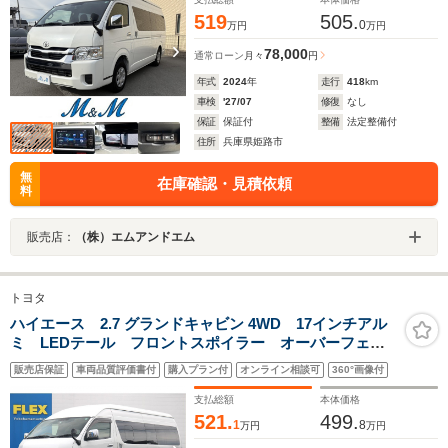
519
505.
0
万円
万円
78,000
通常ローン
月々
円
年式
2024
年
走行
418
km
車検
'27/07
修復
なし
保証
保証付
整備
法定整備付
住所
兵庫県姫路市
無
在庫確認・見積依頼
料
販売店：
（株）エムアンドエム
トヨタ
ハイエース 2.7 グランドキャビン 4WD 17インチアル
ミ LEDテール フロントスポイラー オーバーフェン
ダー ナスカータイヤ シートカバー 純正ナビ
販売店保証
車両品質評価書付
購入プラン付
オンライン相談可
360°画像付
ETC フロアマット ドアバイザー 4WD バックカメ
ラ プッシュスタート
支払総額
本体価格
521.
499.
1
8
万円
万円