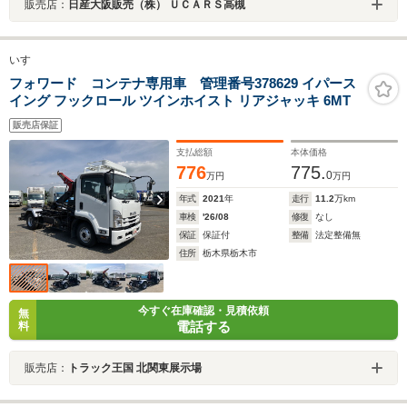
販売店：
日産大阪販売（株） ＵＣＡＲＳ高槻
いすゞ
フォワード コンテナ専用車 管理番号378629 イパース
イング フックロール ツインホイスト リアジャッキ 6MT
販売店保証
支払総額
本体価格
776
775.
0
万円
万円
年式
2021
年
走行
11.2
万km
車検
'26/08
修復
なし
保証
保証付
整備
法定整備無
住所
栃木県栃木市
今すぐ在庫確認・見積依頼
無
電話する
料
販売店：
トラック王国 北関東展示場