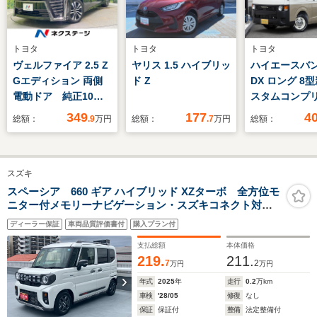
トヨタ
トヨタ
トヨタ
ヴェルファイア 2.5 Z
ヤリス 1.5 ハイブリッ
ハイエースバン 
Gエディション 両側
ド Z
DX ロング 8
電動ドア 純正10型
スタムコンプ
ナビ 後席モニター
ー FD-class
349
177
4
総額：
.9
万円
総額：
.7
万円
総額：
バックカメラ プリ
フロントフェ
クラッシュセーフティ
下ベージュ2ト
ー レーダークルー
装 16インチ
スズキ
ズ 禁煙車 レザーシ
ホイール&タ
ート 前席シートエア
ト 高さ調整
スペーシア 660 ギア ハイブリッド XZターボ 全方位モ
ニター付メモリーナビゲーション・スズキコネクト対応
コン ドラレコ スマ
キット オリ
通信機装着車 デュアルセンサーブレーキサポートII 後席
ートキー LEDヘッド
ートカバー
ディーラー保証
車両品質評価書付
購入プラン付
両側パワースライドドア USBソケット LEDヘッドランプ
ヘッドアップディスプレイ
支払総額
本体価格
219.
211.
7
2
万円
万円
年式
2025
年
走行
0.2
万km
車検
'28/05
修復
なし
保証
保証付
整備
法定整備付