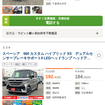
住所
千葉県白井市
今すぐ在庫確認・見積依頼
無
電話する
料
販売店：
ラビット鎌ヶ谷白井木下街道店
スズキ
スペーシア 660 カスタム ハイブリッド XS デュアルセ
ンサーブレーキサポートII LEDヘッドランプ ヘッドアッ
プディスプレイ ステアリングヒーター 15インチアルミホ
ディーラー保証
購入プラン付
イール ブラック2トーン
支払総額
本体価格
192.
184.
4
0
万円
万円
年式
2025
年
走行
749
km
車検
'28/05
修復
なし
保証
保証付
整備
法定整備付
住所
福岡県飯塚市