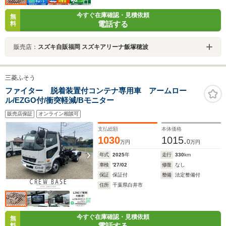
今すぐ在庫確認・見積依頼
無
電話する
料
販売店：
スズキ自販福岡 スズキアリーナ飯塚穂波
三菱ふそう
ファイター 脱着装置付コンテナ専用車 アームロー
ル/EZGO付/衝突軽減/Bモニター
販売店保証
オンライン相談可
支払総額
本体価格
1030
1015.
0
万円
万円
年式
2025
年
走行
330
km
車検
'27/02
修復
なし
保証
保証付
整備
法定整備付
住所
千葉県白井市
今すぐ在庫確認・見積依頼
無
電話する
料