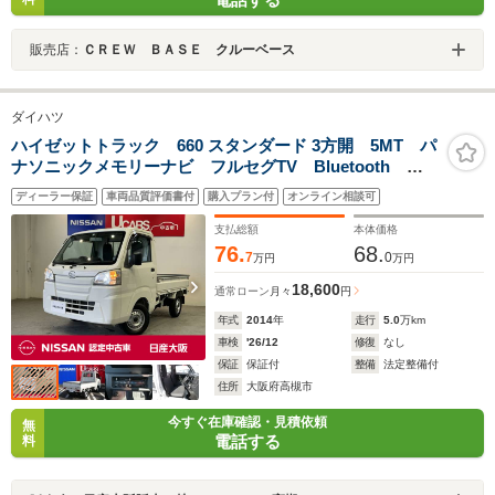
販売店：
ＣＲＥＷ ＢＡＳＥ クルーベース
ダイハツ
ハイゼットトラック 660 スタンダード 3方開 5MT パ
ナソニックメモリーナビ フルセグTV Bluetooth
DVDビデオ再生 CD再生 AM/FMラジオ ミュージッ
ディーラー保証
車両品質評価書付
購入プラン付
オンライン相談可
クサーバー エアコン パワーステアリング ETC
支払総額
本体価格
76.
68.
7
0
万円
万円
18,600
通常ローン
月々
円
年式
2014
年
走行
5.0
万km
車検
'26/12
修復
なし
保証
保証付
整備
法定整備付
住所
大阪府高槻市
今すぐ在庫確認・見積依頼
無
電話する
料