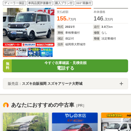
席両側ワンアクションパワースライドドア デュアルカ
ディーラー保証
車両品質評価書付
購入プラン付
360°画像付
メラブレーキサポート アダプティブクルーズ アイド
リングストップ アルミホイール
支払総額
本体価格
155.
146.
7
3
万円
万円
年式
2021
年
走行
3.0
万km
車検
車検整備付
修復
なし
保証
保証付
整備
法定整備付
住所
福岡県大野城市
今すぐ在庫確認・見積依頼
無
電話する
料
販売店：
スズキ自販福岡 スズキアリーナ大野城
あなたにおすすめの中古車
［PR］