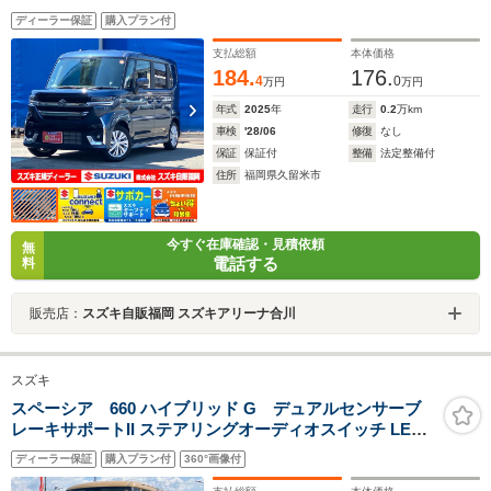
信機装着車 デュアルセンサーブレーキサポートII 後席左
ディーラー保証
購入プラン付
側パワースライドドア LEDヘッドランプ USBソケット
支払総額
本体価格
184.
176.
4
0
万円
万円
年式
2025
年
走行
0.2
万km
車検
'28/06
修復
なし
保証
保証付
整備
法定整備付
住所
福岡県久留米市
今すぐ在庫確認・見積依頼
無
電話する
料
販売店：
スズキ自販福岡 スズキアリーナ合川
スズキ
スペーシア 660 ハイブリッド G デュアルセンサーブ
レーキサポートII ステアリングオーディオスイッチ LED
ヘッドランプ 14インチホイールキャップ
ディーラー保証
購入プラン付
360°画像付