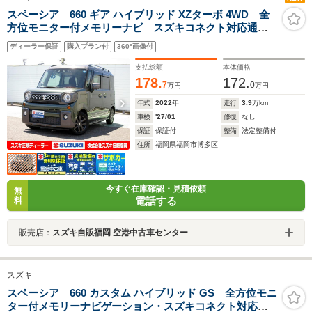
スペーシア 660 ギア ハイブリッド XZターボ 4WD 全
方位モニター付メモリーナビ スズキコネクト対応通信
機装着車 ドライブレコーダー ETC 後席両側ワンア
ディーラー保証
購入プラン付
360°画像付
クションパワースライドドア LEDヘッドランプ・フォ
グランプ アイドリングストップ アルミホイール
支払総額
本体価格
178.
172.
7
0
万円
万円
年式
2022
年
走行
3.9
万km
車検
'27/01
修復
なし
保証
保証付
整備
法定整備付
住所
福岡県福岡市博多区
今すぐ在庫確認・見積依頼
無
電話する
料
販売店：
スズキ自販福岡 空港中古車センター
スズキ
スペーシア 660 カスタム ハイブリッド GS 全方位モニ
ター付メモリーナビゲーション・スズキコネクト対応通