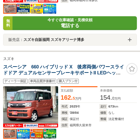
住所
福岡県福岡市博多区
今すぐ在庫確認・見積依頼
無
電話する
料
販売店：
スズキ自販福岡 スズキアリーナ博多
スズキ
スペーシア 660 ハイブリッド X 後席両側パワースライ
ドドア デュアルセンサーブレーキサポートII LEDヘッド
ランプ 14インチホイールキャップ ソフトベージュ2トー
ディーラー保証
車両品質評価書付
購入プラン付
ン
支払総額
本体価格
162.
154.
5
0
万円
万円
年式
2025
年
走行
673
km
車検
'28/04
修復
なし
保証
保証付
整備
法定整備付
住所
福岡県久留米市