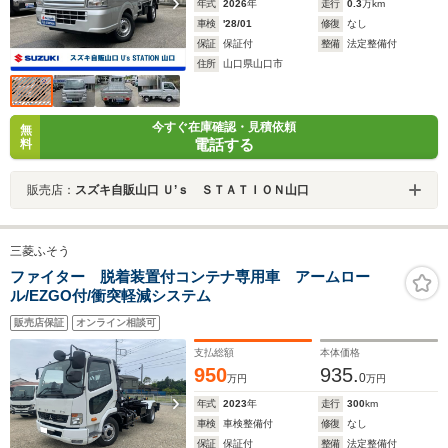
年式
2026
年
走行
0.3
万km
車検
'28/01
修復
なし
保証
保証付
整備
法定整備付
住所
山口県山口市
今すぐ在庫確認・見積依頼
無
電話する
料
販売店：
スズキ自販山口 Ｕ’ｓ ＳＴＡＴＩＯＮ山口
三菱ふそう
ファイター 脱着装置付コンテナ専用車 アームロー
ル/EZGO付/衝突軽減システム
販売店保証
オンライン相談可
支払総額
本体価格
950
935.
0
万円
万円
年式
2023
年
走行
300
km
車検
車検整備付
修復
なし
保証
保証付
整備
法定整備付