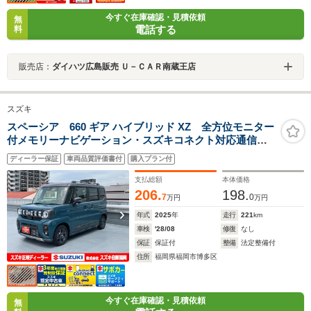
今すぐ在庫確認・見積依頼
無
電話する
料
販売店：
ダイハツ広島販売 Ｕ－ＣＡＲ南蔵王店
スズキ
スペーシア 660 ギア ハイブリッド XZ 全方位モニター
付メモリーナビゲーション・スズキコネクト対応通信機
装着車 デュアルセンサーブレーキサポートII LEDヘッド
ディーラー保証
車両品質評価書付
購入プラン付
ランプ ヘッドアップディスプレイ
支払総額
本体価格
206.
198.
7
0
万円
万円
年式
2025
年
走行
221
km
車検
'28/08
修復
なし
保証
保証付
整備
法定整備付
住所
福岡県福岡市博多区
今すぐ在庫確認・見積依頼
無