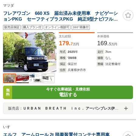
マツダ
フレアワゴン 660 XS 届出済み未使用車 ナビゲーシ
ョンPKG セーフティプラスPKG 純正9型ナビ/フルセ
グ アラウンドビュー B/S/Fカメラ 全車速ACC 衝突
販売店保証
購入プラン付
オンライン相談可
360°画像付
軽減ブレーキ レーンキーピング 障害物センサー 両
側パワースライドドア
支払総額
本体価格
179.
169.
7
5
万円
万円
年式
2025
年
走行
7
km
車検
'28/08
修復
なし
保証
保証付
整備
法定整備付
住所
兵庫県伊丹市
今すぐ在庫確認・見積依頼
無
電話する
料
販売店：
ＵＲＢＡＮ ＢＲＥＡＴＨ ｉｎｃ． アーバンブレス伊丹店
いすゞ
エルフ アームロール 2t 脱着装置付コンテナ専用車