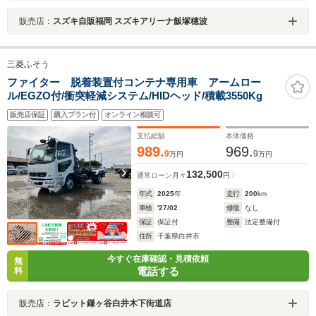
販売店：
スズキ自販福岡 スズキアリーナ飯塚穂波
三菱ふそう
ファイター 脱着装置付コンテナ専用車 アームロー
ル/EGZO付/衝突軽減システム/HIDヘッド/積載3550Kg
販売店保証
購入プラン付
オンライン相談可
支払総額
本体価格
989.
969.
9
9
万円
万円
132,500
通常ローン
月々
円
年式
2025
年
走行
200
km
車検
'27/02
修復
なし
保証
保証付
整備
法定整備付
住所
千葉県白井市
今すぐ在庫確認・見積依頼
無
電話する
料
販売店：
ラビット鎌ヶ谷白井木下街道店