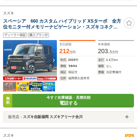
スズキ
スペーシア 660 カスタム ハイブリッド XSターボ 全方
位モニター付メモリーナビゲーション・スズキコネクト
対応通信機装着車 後席両側パワースライドドア LEDヘッ
ディーラー保証
購入プラン付
ドランプ ETC ヘッドアップディスプレイ デュアルセンサ
ーブレーキサポートII
支払総額
本体価格
212
203.
5
万円
万円
年式
2025
年
走行
1.1
万km
車検
'28/04
修復
なし
保証
保証付
整備
法定整備付
住所
福岡県久留米市
今すぐ在庫確認・見積依頼
無
電話する
料
販売店：
スズキ自販福岡 スズキアリーナ合川
スズキ
NEW