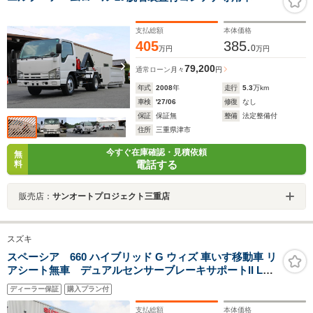
支払総額
本体価格
405
385.
0
万円
万円
79,200
通常ローン
月々
円
年式
2008
年
走行
5.3
万km
車検
'27/06
修復
なし
保証
保証無
整備
法定整備付
住所
三重県津市
今すぐ在庫確認・見積依頼
無
電話する
料
販売店：
サンオートプロジェクト三重店
スズキ
スペーシア 660 ハイブリッド G ウィズ 車いす移動車 リ
アシート無車 デュアルセンサーブレーキサポートII LED
ヘッドランプ 車いす用ワイヤレスリモコン ステアリング
ディーラー保証
購入プラン付
オーディオスイッチ 14インチホイールキャップ 後席両側
スライドドア
支払総額
本体価格