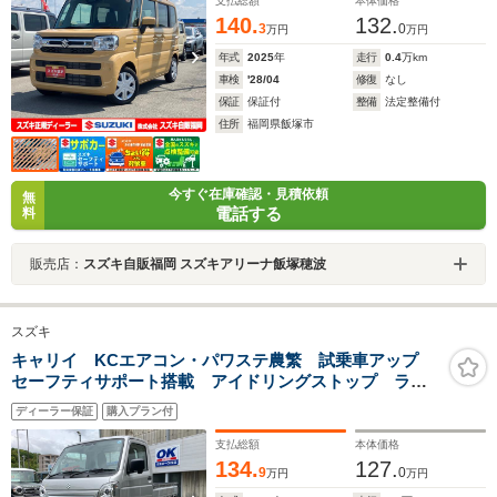
支払総額
本体価格
140.
132.
3
0
万円
万円
年式
2025
年
走行
0.4
万km
車検
'28/04
修復
なし
保証
保証付
整備
法定整備付
住所
福岡県飯塚市
今すぐ在庫確認・見積依頼
無
電話する
料
販売店：
スズキ自販福岡 スズキアリーナ飯塚穂波
スズキ
キャリイ KCエアコン・パワステ農繁 試乗車アップ
セーフティサポート搭載 アイドリングストップ ラジ
オ付き マニュアルエアコン パワーウィンドウ キー
ディーラー保証
購入プラン付
レスエントリー 助手席エアバッグ スペアタイヤ
LED荷台作業灯 AT車
支払総額
本体価格
134.
127.
9
0
万円
万円