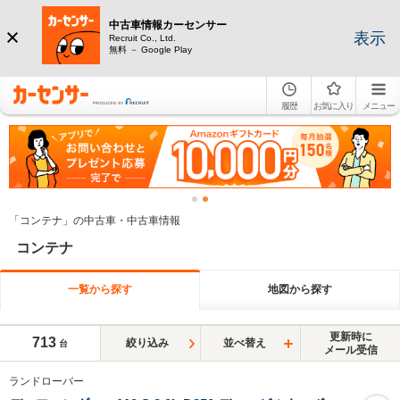
中古車情報カーセンサー
表示
Recruit Co., Ltd.
無料 － Google Play
履歴
お気に入り
メニュー
「コンテナ」の中古車・中古車情報
コンテナ
一覧から探す
地図から探す
更新時に
713
絞り込み
並べ替え
台
メール受信
ランドローバー