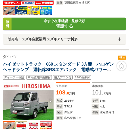
住所
福岡県福岡市博多区
今すぐ在庫確認・見積依頼
無
電話する
料
販売店：
スズキ自販福岡 スズキアリーナ博多
ダイハツ
NEW
ハイゼットトラック 660 スタンダード 3方開 ハロゲン
ヘッドランプ 運転席SRSエアバック 電動式パワース
テアリング AM/FMラジオ テールゲート スペアタイ
ディーラー保証
車両品質評価書付
購入プラン付
360°画像付
ヤ ガードフレーム
支払総額
本体価格
108.
101.
8
7
万円
万円
年式
2025
年
走行
5
km
車検
'27/11
修復
なし
保証
保証付
整備
法定整備付
住所
広島県福山市