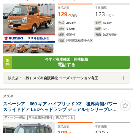
支払総額
本体価格
129.
123.
9
0
万円
万円
年式
2025
年
走行
438
km
車検
'27/08
修復
なし
保証
保証付
整備
法定整備付
住所
静岡県浜松市中央区
今すぐ在庫確認・見積依頼
無
電話する
料
販売店：
（株）スズキ自販浜松 ユーズステーション有玉
スズキ
スペーシア 660 ギア ハイブリッド XZ 後席両側パワー
スライドドア LEDヘッドランプ デュアルセンサーブレー
キサポートII 14インチアルミホイール ガンメタリック2ト
ディーラー保証
車両品質評価書付
購入プラン付
ーン
支払総額
本体価格