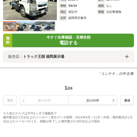
車検
'26/10
修復
なし
保証
保証付
整備
法定整備無
住所
福岡県宗像市
今すぐ在庫確認・見積依頼
無
電話する
料
販売店：
トラック王国 福岡展示場
「コンテナ」の中古車
1
/24
最初
前の30件
次の30件
最後
※人気のクルマは平均1ヶ月で掲載終了
物件数合計1万台以上のメーカー｜算出データ期間：2024年9月～11月｜内容：物件数合計1万
台以上のメーカーのうち、掲載が終了した物件数が1,000台以上の場合