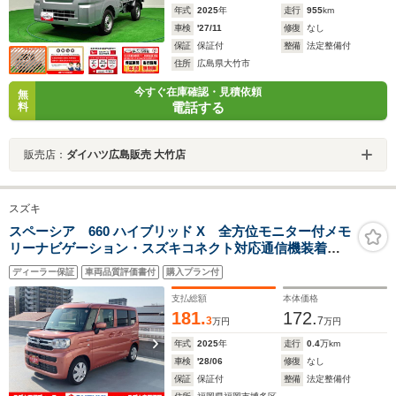
年式
2025
年
走行
955
km
車検
'27/11
修復
なし
保証
保証付
整備
法定整備付
住所
広島県大竹市
今すぐ在庫確認・見積依頼
無
電話する
料
販売店：
ダイハツ広島販売 大竹店
スズキ
スペーシア 660 ハイブリッド X 全方位モニター付メモ
リーナビゲーション・スズキコネクト対応通信機装着車
LEDヘッドランプ デュアルセンサーブレーキサポートII
ディーラー保証
車両品質評価書付
購入プラン付
支払総額
本体価格
181.
172.
3
7
万円
万円
年式
2025
年
走行
0.4
万km
車検
'28/06
修復
なし
保証
保証付
整備
法定整備付