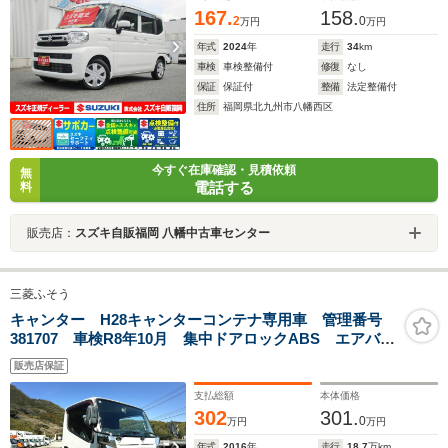
167.
158.
2
0
万円
万円
年式
2024
年
走行
34
km
車検
車検整備付
修復
なし
保証
保証付
整備
法定整備付
住所
福岡県北九州市八幡西区
今すぐ在庫確認・見積依頼
無
電話する
料
販売店：
スズキ自販福岡 八幡中古車センター
三菱ふそう
キャンター H28キャンターコンテナ専用車 管理番号
381707 車検R8年10月 集中ドアロックABS エアバッ
ク パワーウィンドウ 電格ミラー EZGO(坂道補助)
販売店保証
ETC エアコン
支払総額
本体価格
302
301.
0
万円
万円
年式
2016
年
走行
18.7
万km