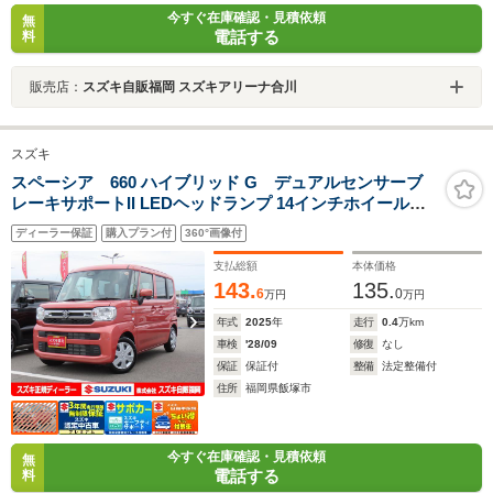
今すぐ在庫確認・見積依頼
無
電話する
料
販売店：
スズキ自販福岡 スズキアリーナ合川
スズキ
スペーシア 660 ハイブリッド G デュアルセンサーブ
レーキサポートII LEDヘッドランプ 14インチホイールキ
ャップ オートエアコン
ディーラー保証
購入プラン付
360°画像付
支払総額
本体価格
143.
135.
6
0
万円
万円
年式
2025
年
走行
0.4
万km
車検
'28/09
修復
なし
保証
保証付
整備
法定整備付
住所
福岡県飯塚市
今すぐ在庫確認・見積依頼
無
電話する
料