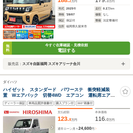
188.
179.
2
3
万円
万円
年式
2025
年
走行
0.2
万km
車検
'28/07
修復
なし
保証
保証付
整備
法定整備付
住所
福岡県久留米市
今すぐ在庫確認・見積依頼
無
電話する
料
販売店：
スズキ自販福岡 スズキアリーナ合川
ダイハツ
ハイゼット スタンダード パワーステ 衝突軽減装
置 Wエアバック 切替4WD エアコン 運転席エアバ
ッグ アイドリングストップ付き オートライト
ディーラー保証
車両品質評価書付
購入プラン付
360°画像付
ABS ESCステ 衝突軽減装置 Wエアバック
支払総額
本体価格
123.
116.
8
0
万円
万円
24,600
通常ローン
月々
円