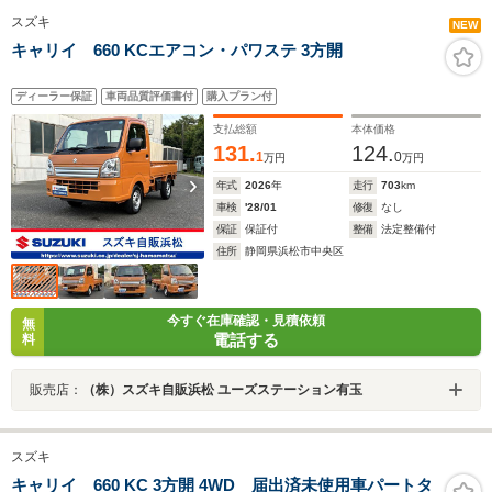
スズキ
NEW
キャリイ 660 KCエアコン・パワステ 3方開
ディーラー保証
車両品質評価書付
購入プラン付
支払総額
本体価格
131.
124.
1
0
万円
万円
年式
2026
年
走行
703
km
車検
'28/01
修復
なし
保証
保証付
整備
法定整備付
住所
静岡県浜松市中央区
今すぐ在庫確認・見積依頼
無
電話する
料
販売店：
（株）スズキ自販浜松 ユーズステーション有玉
スズキ
キャリイ 660 KC 3方開 4WD 届出済未使用車パートタ