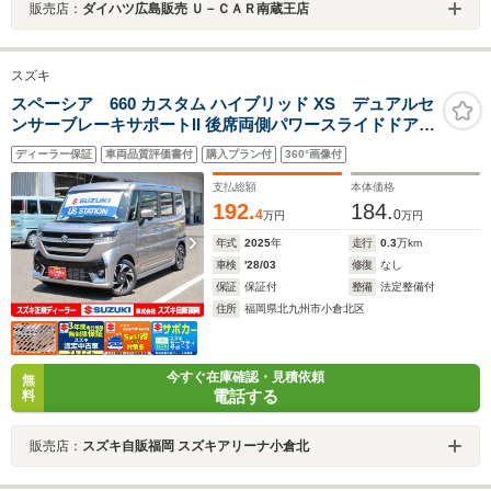
販売店：
ダイハツ広島販売 Ｕ－ＣＡＲ南蔵王店
スズキ
スペーシア 660 カスタム ハイブリッド XS デュアルセ
ンサーブレーキサポートII 後席両側パワースライドドア
LEDヘッドランプ 15インチアルミホイール ヘッドアップ
ディーラー保証
車両品質評価書付
購入プラン付
360°画像付
ディスプレイ
支払総額
本体価格
192.
184.
4
0
万円
万円
年式
2025
年
走行
0.3
万km
車検
'28/03
修復
なし
保証
保証付
整備
法定整備付
住所
福岡県北九州市小倉北区
今すぐ在庫確認・見積依頼
無
電話する
料
販売店：
スズキ自販福岡 スズキアリーナ小倉北