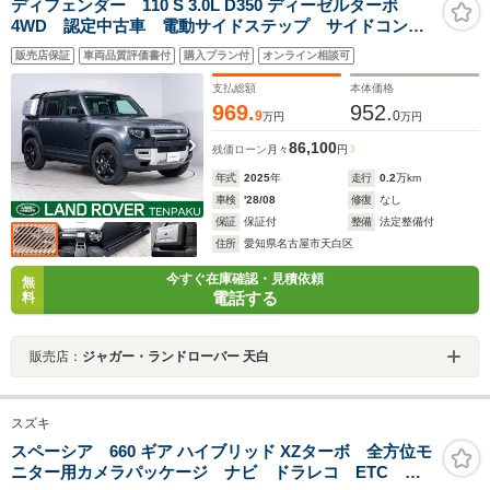
ディフェンダー 110 S 3.0L D350 ディーゼルターボ
4WD 認定中古車 電動サイドステップ サイドコンテ
ナ デジタルインナーミラー ブラックパック 20イン
販売店保証
車両品質評価書付
購入プラン付
オンライン相談可
チAW フル液晶メーター LEDヘッドライト シートヒ
ーター ラバーマット
支払総額
本体価格
969.
952.
9
0
万円
万円
86,100
残価ローン
月々
円
年式
2025
年
走行
0.2
万km
車検
'28/08
修復
なし
保証
保証付
整備
法定整備付
住所
愛知県名古屋市天白区
今すぐ在庫確認・見積依頼
無
電話する
料
販売店：
ジャガー・ランドローバー 天白
スズキ
スペーシア 660 ギア ハイブリッド XZターボ 全方位モ
ニター用カメラパッケージ ナビ ドラレコ ETC 後