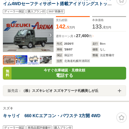
イム4WDセーフティサポート搭載アイドリングストップ
横滑り防止装置ハイビームアシストLEDライト
ディーラー保証
購入プラン付
360°画像付
支払総額
本体価格
142.
133.
5
8
万円
万円
27,400
通常ローン
月々
円
年式
2026
年
走行
5
km
車検
'28/07
修復
なし
保証
保証付
整備
法定整備付
住所
北海道札幌市清田区
今すぐ在庫確認・見積依頼
無
電話する
料
販売店：
（株）スズキレピオ スズキアリーナ札幌美しが丘
スズキ
キャリイ 660 KCエアコン・パワステ 3方開 4WD
ディーラー保証
車両品質評価書付
購入プラン付