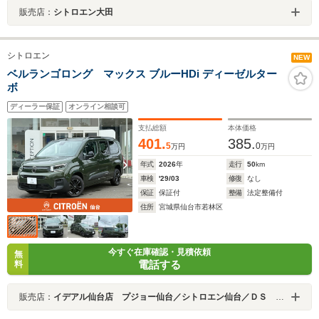
販売店：
シトロエン大田
シトロエン
NEW
ベルランゴロング マックス ブルーHDi ディーゼルター
ボ
ディーラー保証
オンライン相談可
支払総額
本体価格
401.
385.
5
0
万円
万円
年式
2026
年
走行
50
km
車検
'29/03
修復
なし
保証
保証付
整備
法定整備付
住所
宮城県仙台市若林区
今すぐ在庫確認・見積依頼
無
電話する
料
販売店：
イデアル仙台店 プジョー仙台／シトロエン仙台／ＤＳ ＳＴＯＲＥ仙台 （株）イデアル