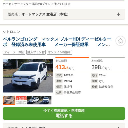
カーセンサーアフター保証がBプランに付いています
販売店：
オートマックス 空港店（本社）
シトロエン
ベルランゴロング マックス ブルーHDi ディーゼルター
ボ 登録済み未使用車 メーカー保証継承 メンテ
ンナンスケアプラス(1-3)加入車 レーンポジショニン
ディーラー保証
購入プラン付
オンライン相談可
グアシスト ストップ&ゴー付アクティブクルーズコント
ロール LEDヘッドライト
支払総額
本体価格
413.
398.
6
0
万円
万円
年式
2026
年
走行
20
km
車検
'29/04
修復
なし
保証
保証付
整備
法定整備付
住所
奈良県生駒市
今すぐ在庫確認・見積依頼
電話する