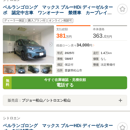
ベルランゴロング マックス ブルーHDi ディーゼルター
ボ 認定中古車 ワンオーナー 禁煙車 カープレイ
バックカメラ LED 純正AW 取説 保証書 記録簿
ディーラー保証
購入プラン付
オンライン相談可
スペアキー フロアマット
支払総額
本体価格
381
363.
0
万円
万円
34,000
残価ローン
月々
円
年式
2025
年
走行
1.4
万km
車検
'28/07
修復
なし
保証
保証付
整備
法定整備付
住所
愛媛県松山市
今すぐ在庫確認・見積依頼
無
電話する
料
販売店：
プジョー松山／シトロエン松山
シトロエン
ベルランゴロング マックス ブルーHDi ディーゼルター