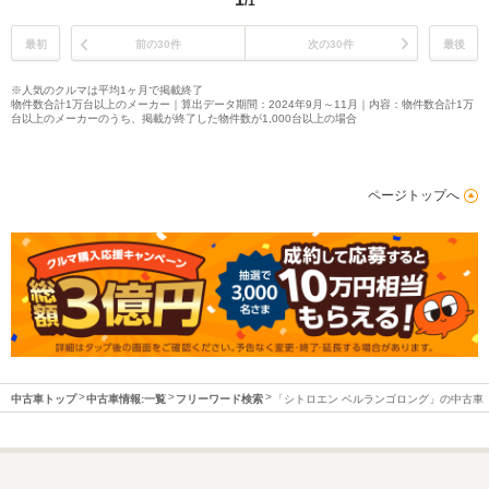
/1
最初
前の30件
次の30件
最後
※人気のクルマは平均1ヶ月で掲載終了
物件数合計1万台以上のメーカー｜算出データ期間：2024年9月～11月｜内容：物件数合計1万
台以上のメーカーのうち、掲載が終了した物件数が1,000台以上の場合
ページトップへ
中古車トップ
中古車情報:一覧
フリーワード検索
「シトロエン ベルランゴロング」の中古車