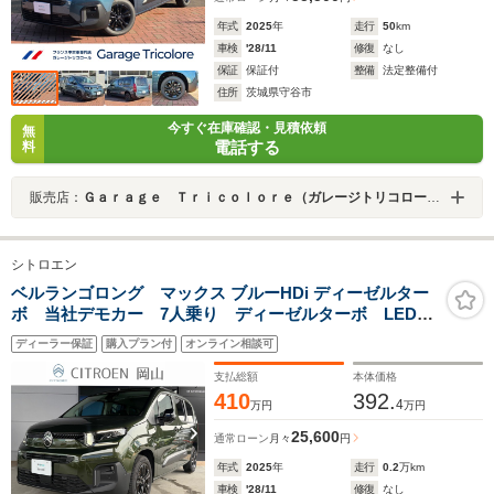
年式
2025
年
走行
50
km
車検
'28/11
修復
なし
保証
保証付
整備
法定整備付
住所
茨城県守谷市
今すぐ在庫確認・見積依頼
無
電話する
料
販売店：
Ｇａｒａｇｅ Ｔｒｉｃｏｌｏｒｅ（ガレージトリコロール）
シトロエン
ベルランゴロング マックス ブルーHDi ディーゼルター
ボ 当社デモカー 7人乗り ディーゼルターボ LEDヘ
ッドライト AAC アップルカープレイ・アンドロイド
ディーラー保証
購入プラン付
オンライン相談可
オート アダプティブクルーズコントロール オートマ
チックハイビーム (グリーン シルカ)
支払総額
本体価格
410
392.
4
万円
万円
25,600
通常ローン
月々
円
年式
2025
年
走行
0.2
万km
車検
'28/11
修復
なし