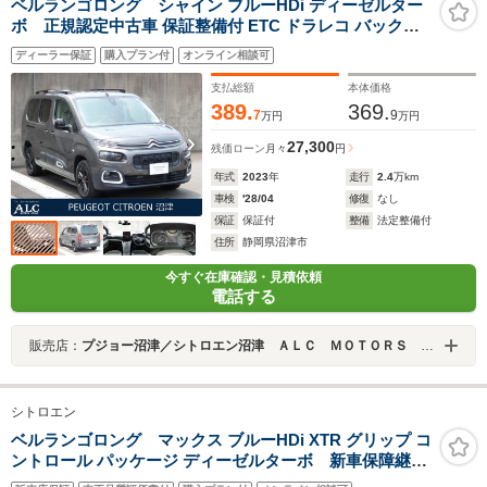
ベルランゴロング シャイン ブルーHDi ディーゼルター
ボ 正規認定中古車 保証整備付 ETC ドラレコ バックカ
メラ 衝突軽減ブレーキ アイドリングストップ 障害物ソナ
ディーラー保証
購入プラン付
オンライン相談可
ー 車線逸脱防止 アダプティブクルコン LEDライト 純正
ホイール
支払総額
本体価格
389.
369.
7
9
万円
万円
27,300
残価ローン
月々
円
年式
2023
年
走行
2.4
万km
車検
'28/04
修復
なし
保証
保証付
整備
法定整備付
住所
静岡県沼津市
今すぐ在庫確認・見積依頼
電話する
販売店：
プジョー沼津／シトロエン沼津 ＡＬＣ ＭＯＴＯＲＳ ＧＲＯＵＰ
シトロエン
ベルランゴロング マックス ブルーHDi XTR グリップ コ
ントロール パッケージ ディーゼルターボ 新車保障継
承 ドラレコ ETC カープレイ グリップコントロー