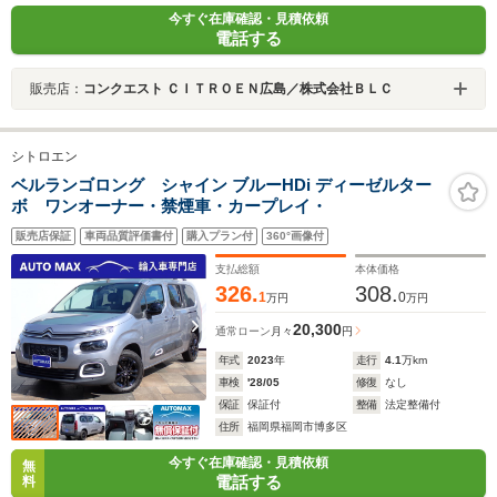
今すぐ在庫確認・見積依頼
電話する
販売店：
コンクエスト ＣＩＴＲＯＥＮ広島／株式会社ＢＬＣ
シトロエン
ベルランゴロング シャイン ブルーHDi ディーゼルター
ボ ワンオーナー・禁煙車・カープレイ・
販売店保証
車両品質評価書付
購入プラン付
360°画像付
支払総額
本体価格
326.
308.
1
0
万円
万円
20,300
通常ローン
月々
円
年式
2023
年
走行
4.1
万km
車検
'28/05
修復
なし
保証
保証付
整備
法定整備付
住所
福岡県福岡市博多区
今すぐ在庫確認・見積依頼
無
電話する
料