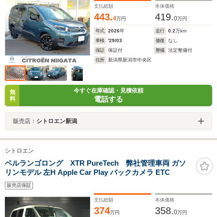
ルコン LEDライト 純正アルミ 青
支払総額
本体価格
443.
419.
4
0
万円
万円
年式
2026
年
走行
0.2
万km
車検
'29/03
修復
なし
保証
保証付
整備
法定整備付
住所
新潟県新潟市中央区
今すぐ在庫確認・見積依頼
無
電話する
料
販売店：
シトロエン新潟
シトロエン
ベルランゴロング XTR PureTech 弊社管理車両 ガソ
リンモデル 左H Apple Car Play バックカメラ ETC
販売店保証
支払総額
本体価格
374
358.
0
万円
万円