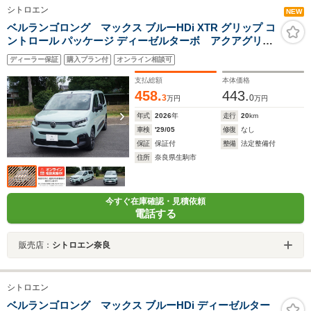
シトロエン
NEW
ベルランゴロング マックス ブルーHDi XTR グリップ コ
ントロール パッケージ ディーゼルターボ アクアグリー
ン ドライバーモニター メーカー保証継承 グリップ
ディーラー保証
購入プラン付
オンライン相談可
コントロール 17インチアルミホイール レッドカラー
クリップ 前後アンダーガード調デコレーション
支払総額
本体価格
458.
443.
3
0
万円
万円
年式
2026
年
走行
20
km
車検
'29/05
修復
なし
保証
保証付
整備
法定整備付
住所
奈良県生駒市
今すぐ在庫確認・見積依頼
電話する
販売店：
シトロエン奈良
シトロエン
ベルランゴロング マックス ブルーHDi ディーゼルター