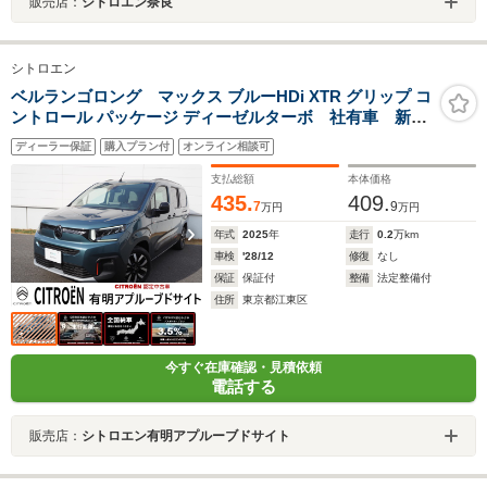
販売店：
シトロエン奈良
シトロエン
ベルランゴロング マックス ブルーHDi XTR グリップ コ
ントロール パッケージ ディーゼルターボ 社有車 新車
保証継承 認定中古車
ディーラー保証
購入プラン付
オンライン相談可
支払総額
本体価格
435.
409.
7
9
万円
万円
年式
2025
年
走行
0.2
万km
車検
'28/12
修復
なし
保証
保証付
整備
法定整備付
住所
東京都江東区
今すぐ在庫確認・見積依頼
電話する
販売店：
シトロエン有明アプルーブドサイト