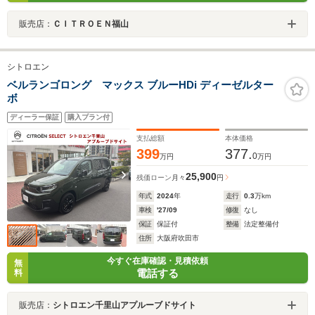
販売店：
ＣＩＴＲＯＥＮ福山
シトロエン
ベルランゴロング マックス ブルーHDi ディーゼルター
ボ
ディーラー保証
購入プラン付
支払総額
本体価格
399
377.
0
万円
万円
25,900
残価ローン
月々
円
年式
2024
年
走行
0.3
万km
車検
'27/09
修復
なし
保証
保証付
整備
法定整備付
住所
大阪府吹田市
今すぐ在庫確認・見積依頼
無
電話する
料
販売店：
シトロエン千里山アプルーブドサイト