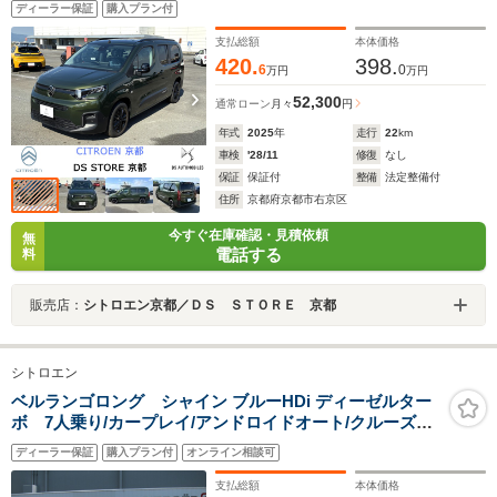
ディーラー保証
購入プラン付
支払総額
本体価格
420.
398.
6
0
万円
万円
52,300
通常ローン
月々
円
年式
2025
年
走行
22
km
車検
'28/11
修復
なし
保証
保証付
整備
法定整備付
住所
京都府京都市右京区
今すぐ在庫確認・見積依頼
無
電話する
料
販売店：
シトロエン京都／ＤＳ ＳＴＯＲＥ 京都
シトロエン
ベルランゴロング シャイン ブルーHDi ディーゼルター
ボ 7人乗り/カープレイ/アンドロイドオート/クルーズコ
ントロール/スピードリミッター/スライドドア/ブラインド
ディーラー保証
購入プラン付
オンライン相談可
スポットモニター/純正16インチAW/Bカメラ
支払総額
本体価格