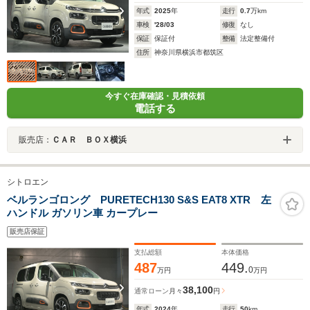
年式
2025
年
走行
0.7
万km
車検
'28/03
修復
なし
保証
保証付
整備
法定整備付
住所
神奈川県横浜市都筑区
今すぐ在庫確認・見積依頼
電話する
販売店：
ＣＡＲ ＢＯＸ横浜
シトロエン
ベルランゴロング PURETECH130 S&S EAT8 XTR 左
ハンドル ガソリン車 カープレー
販売店保証
支払総額
本体価格
487
449.
0
万円
万円
38,100
通常ローン
月々
円
年式
2024
年
走行
50
km