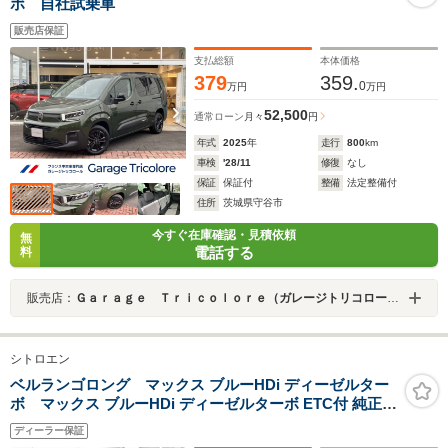
ボ 自社試乗車
販売店保証
支払総額
本体価格
379
359.
0
万円
万円
52,500
通常ローン
月々
円
年式
2025
年
走行
800
km
車検
'28/11
修復
なし
保証
保証付
整備
法定整備付
住所
茨城県守谷市
今すぐ在庫確認・見積依頼
無
電話する
料
販売店：
Ｇａｒａｇｅ Ｔｒｉｃｏｌｏｒｅ（ガレージトリコロール）
シトロエン
ベルランゴロング マックス ブルーHDi ディーゼルター
ボ マックス ブルーHDi ディーゼルターボ ETC付 純正ド
ラレコ付 正規認定中古車 保証整備付 バックカメラ 衝突
ディーラー保証
軽減ブレーキ 障害物ソナー 車線逸脱防止 アダプティブク