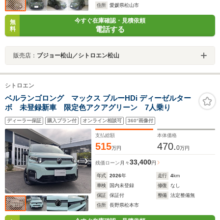
住所
愛媛県松山市
今すぐ在庫確認・見積依頼
無
電話する
料
販売店：
プジョー松山／シトロエン松山
シトロエン
ベルランゴロング マックス ブルーHDi ディーゼルター
ボ 未登録新車 限定色アクアグリーン 7人乗り
ディーラー保証
購入プラン付
オンライン相談可
360°画像付
支払総額
本体価格
515
470.
0
万円
万円
33,400
残価ローン
月々
円
年式
2026
年
走行
4
km
車検
国内未登録
修復
なし
保証
保証付
整備
法定整備無
住所
長野県松本市