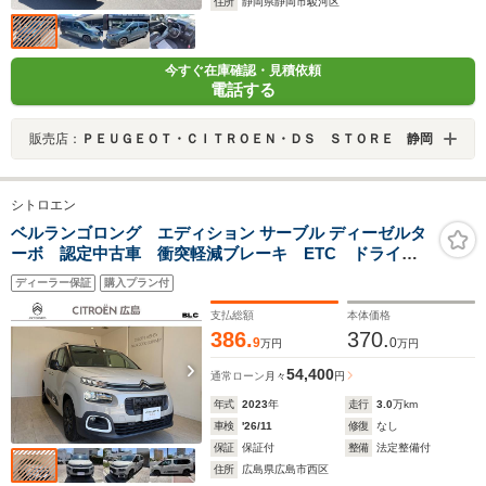
住所
静岡県静岡市駿河区
今すぐ在庫確認・見積依頼
電話する
販売店：
ＰＥＵＧＥＯＴ・ＣＩＴＲＯＥＮ・ＤＳ ＳＴＯＲＥ 静岡
シトロエン
ベルランゴロング エディション サーブル ディーゼルタ
ーボ 認定中古車 衝突軽減ブレーキ ETC ドライブ
レコーダー アダプティブクルーズコントロール ブラ
ディーラー保証
購入プラン付
インドスポットモニター アンドロイダー搭載 16イン
チアルミホイール
支払総額
本体価格
386.
370.
9
0
万円
万円
54,400
通常ローン
月々
円
年式
2023
年
走行
3.0
万km
車検
'26/11
修復
なし
保証
保証付
整備
法定整備付
住所
広島県広島市西区