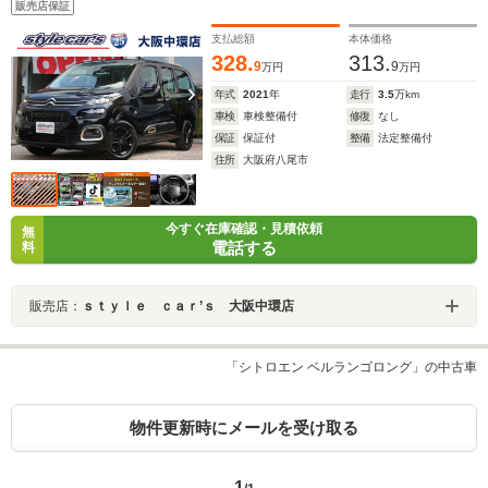
販売店保証
シフト
支払総額
本体価格
328.
313.
9
9
万円
万円
年式
2021
年
走行
3.5
万km
車検
車検整備付
修復
なし
保証
保証付
整備
法定整備付
住所
大阪府八尾市
今すぐ在庫確認・見積依頼
無
電話する
料
販売店：
ｓｔｙｌｅ ｃａｒ’ｓ 大阪中環店
「シトロエン ベルランゴロング」の中古車
物件更新時にメールを受け取る
1