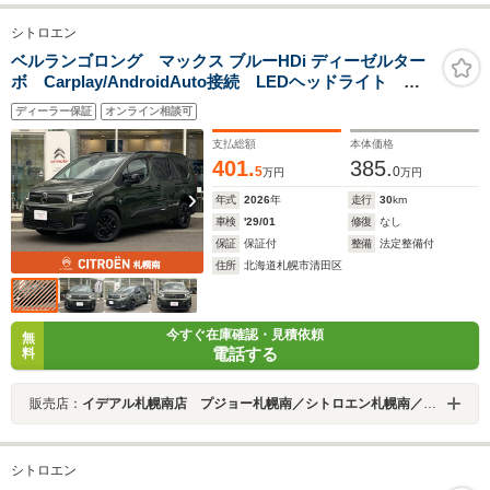
シトロエン
ベルランゴロング マックス ブルーHDi ディーゼルター
ボ Carplay/AndroidAuto接続 LEDヘッドライト
ACC 純正16インチAW バックカメラ レーンポジショ
ディーラー保証
オンライン相談可
ニングアシスト ブラインドスポットモニター スマー
トキー アクティブセーフティ
支払総額
本体価格
401.
385.
5
0
万円
万円
年式
2026
年
走行
30
km
車検
'29/01
修復
なし
保証
保証付
整備
法定整備付
住所
北海道札幌市清田区
今すぐ在庫確認・見積依頼
無
電話する
料
販売店：
イデアル札幌南店 プジョー札幌南／シトロエン札幌南／ＤＳ ＳＴＯＲＥ札幌 （株）イデアル
シトロエン