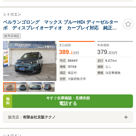
シトロエン
ベルランゴロング マックス ブルーHDi ディーゼルター
ボ ディスプレイオーディオ カープレイ対応 純正ブ
ラックホイール ドラレコ ETC
販売店保証
支払総額
本体価格
389.
379.
1
0
万円
万円
年式
2024
年
走行
0.2
万km
車検
'27/10
修復
なし
保証
保証付
整備
法定整備無
住所
大阪府枚方市
今すぐ在庫確認・見積依頼
無
電話する
料
販売店：
有限会社京阪テクノ
シトロエン