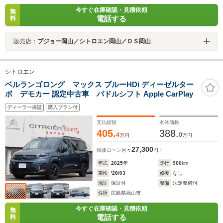
今すぐ在庫確認・見積依頼
無
電話する
料
販売店：
プジョー岡山／シトロエン岡山／ＤＳ岡山
シトロエン
ベルランゴロング マックス ブルーHDi ディーゼルター
ボ デモカー 認定中古車 パドルシフト Apple CarPlay
ディーラー保証
購入プラン付
支払総額
本体価格
405.
388.
4
0
万円
万円
27,300
残価ローン
月々
円
年式
2025
年
走行
900
km
車検
'28/03
修復
なし
保証
保証付
整備
法定整備付
住所
広島県福山市
今すぐ在庫確認・見積依頼
無
電話する
料