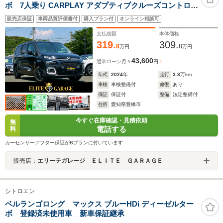
ボ 7人乗り CARPLAY アダプティブクルーズコントロー
ル 禁煙車 ブラインドスポットモニター 両側スライドドア
販売店保証
車両品質評価書付
購入プラン付
オンライン相談可
フォグランプ
支払総額
本体価格
319.
309.
8
8
万円
万円
43,600
通常ローン
月々
円
年式
2024
年
走行
3.3
万km
車検
車検整備付
修復
あり
保証
保証付
整備
法定整備付
住所
愛知県豊橋市
今すぐ在庫確認・見積依頼
無
電話する
料
カーセンサーアフター保証がBプランに付いています
販売店：
エリーテガレージ ＥＬＩＴＥ ＧＡＲＡＧＥ
シトロエン
ベルランゴロング マックス ブルーHDi ディーゼルター
ボ 登録済未使用車 新車保証継承