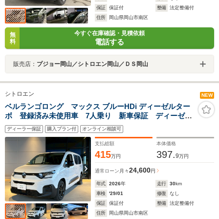
保証
保証付
整備
法定整備付
住所
岡山県岡山市南区
今すぐ在庫確認・見積依頼
無
電話する
料
販売店：
プジョー岡山／シトロエン岡山／ＤＳ岡山
シトロエン
NEW
ベルランゴロング マックス ブルーHDi ディーゼルター
ボ 登録済み未使用車 7人乗り 新車保証 ディーゼル
ターボ LEDヘッドライト AAC アップルカープレ
ディーラー保証
購入プラン付
オンライン相談可
イ・アンドロイドオート アダプティブクルーズコント
ロール オートマチックハイビーム
支払総額
本体価格
415
397.
9
万円
万円
24,600
通常ローン
月々
円
年式
2026
年
走行
30
km
車検
'29/01
修復
なし
保証
保証付
整備
法定整備付
住所
岡山県岡山市南区