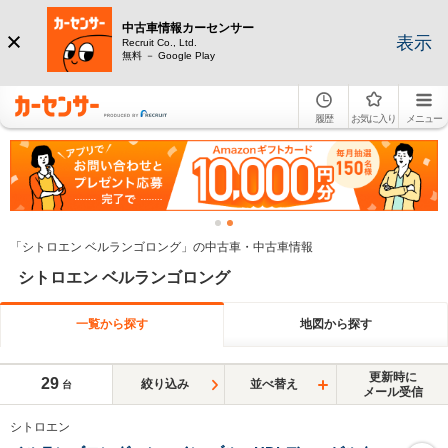
中古車情報カーセンサー
表示
Recruit Co., Ltd.
無料 － Google Play
履歴
お気に入り
メニュー
「シトロエン ベルランゴロング」の中古車・中古車情報
シトロエン ベルランゴロング
一覧から探す
地図から探す
更新時に
29
絞り込み
並べ替え
台
メール受信
シトロエン