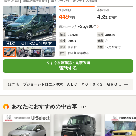
販売店保証
車両品質評価書付
購入プラン付
オンライン相談可
ル ヒルディセント スマートキー ACC レーンキー
プ Bカメラ Sカメラ 純正17AW 専用内装 前後ソ
支払総額
本体価格
ナー LEDヘッドライト 禁煙車 1オーナー車
449
435.
0
万円
万円
35,600
通常ローン
月々
円
年式
2026
年
走行
400
km
車検
'29/04
修復
なし
保証
保証付
整備
法定整備付
住所
神奈川県厚木市
今すぐ在庫確認・見積依頼
電話する
販売店：
プジョーシトロエン厚木 ＡＬＣ ＭＯＴＯＲＳ ＧＲＯＵＰ
あなたにおすすめの中古車
［PR］