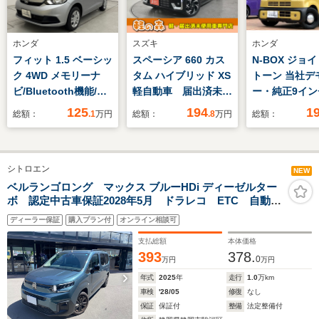
ホンダ
スズキ
ホンダ
フィット 1.5 ベーシッ
スペーシア 660 カス
N-BOX ジョイ 
ク 4WD メモリーナ
タム ハイブリッド XS
トーン 当社デ
ビ/Bluetooth機能/バ
軽自動車 届出済未使
ー・純正9イン
ックカメラ/ホンダセ
用車 衝突被害軽減ブ
クトナビTV・
125
194
1
総額：
.1
万円
総額：
.8
万円
総額：
ンシング/ETC/スマー
レーキ オットマン
ライブレコー
トキー
両側電動スライドド
側パワースラ
ア シートヒーター
ア・バックカ
シトロエン
アルミホイール スマ
Bluetooth
NEW
ートキー パワーステ
ナー車
ベルランゴロング マックス ブルーHDi ディーゼルター
ボ 認定中古車保証2028年5月 ドラレコ ETC 自動軽
アリング パワーウィ
減ブレーキ LEDヘッドライト バックカメラ カープ
ンドウ ベンチシー
ディーラー保証
購入プラン付
オンライン相談可
レイ&アンドロイドオート ACC
ト フルフラットシー
支払総額
本体価格
ト
393
378.
0
万円
万円
年式
2025
年
走行
1.0
万km
車検
'28/05
修復
なし
保証
保証付
整備
法定整備付