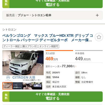
今すぐ在庫確認・見積依頼
無
電話する
料
販売店：
プジョー・シトロエン松本
シトロエン
ベルランゴロング マックス ブルーHDi XTR グリップ コ
ントロール パッケージ ディーゼルターボ メーカー保
証 AppleCarPlay バックカメラ アダクティブクルー
ディーラー保証
購入プラン付
オンライン相談可
ズコントロール 前後ソナー LEDヘッドライト 電動
パーキング レーンキープ USBポート 両側スライド
支払総額
本体価格
ドア ステアリングヒーター
469
449.
6
万円
万円
77,300
通常ローン
月々
円
年式
2026
年
走行
19
km
車検
'29/04
修復
なし
保証
保証付
整備
法定整備付
住所
東京都大田区
今すぐ在庫確認・見積依頼
無
電話する
料