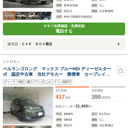
車検
新車未登録
修復
なし
保証
保証付
整備
法定整備無
住所
神奈川県横浜市都筑区
今すぐ在庫確認・見積依頼
電話する
販売店：
ＣＡＲ ＢＯＸ横浜
シトロエン
ベルランゴロング マックス ブルーHDi ディーゼルター
ボ 認定中古車 当社デモカー 禁煙車 カープレイ
LED バックカメラ 純正AW フロアマット スペアキ
ディーラー保証
購入プラン付
オンライン相談可
ー 取説 保証書
支払総額
本体価格
417
399.
0
万円
万円
31,400
残価ローン
月々
円
年式
2025
年
走行
0.1
万km
車検
'28/12
修復
なし
保証
保証付
整備
法定整備付