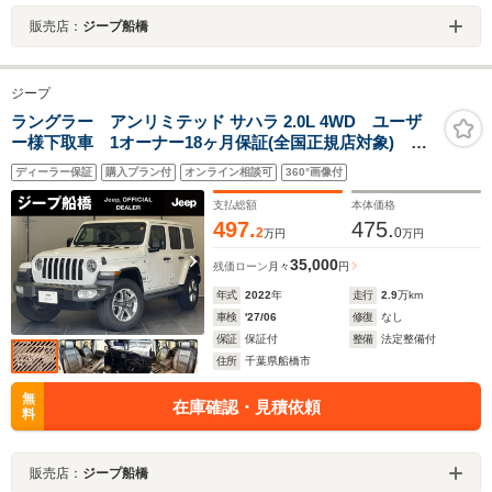
販売店：
ジープ船橋
ジープ
ラングラー アンリミテッド サハラ 2.0L 4WD ユーザ
ー様下取車 1オーナー18ヶ月保証(全国正規店対象)
CarPlay 4x4システム レザーシート(ヒーター付) セ
ディーラー保証
購入プラン付
オンライン相談可
360°画像付
ーフティ機能 禁煙車 記録簿 取扱説明書 スペアキ
ー 認定中古車
支払総額
本体価格
497.
475.
2
0
万円
万円
35,000
残価ローン
月々
円
年式
2022
年
走行
2.9
万km
車検
'27/06
修復
なし
保証
保証付
整備
法定整備付
住所
千葉県船橋市
無
在庫確認・見積依頼
料
販売店：
ジープ船橋