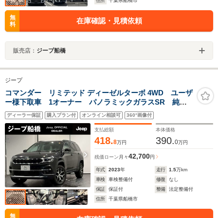
住所
千葉県船橋市
無
在庫確認・見積依頼
料
販売店：
ジープ船橋
ジープ
コマンダー リミテッド ディーゼルターボ 4WD ユーザ
ー様下取車 1オーナー パノラミックガラスSR 純正
ナビ 車検2年 CarPlay レザーシート(ヒーター) 電動
ディーラー保証
購入プラン付
オンライン相談可
360°画像付
リアゲート LEDヘッドランプ セーフティ機能 記録
簿 取扱説明書 スペアキー 認定中古車
支払総額
本体価格
418.
390.
8
0
万円
万円
42,700
残価ローン
月々
円
年式
2023
年
走行
1.5
万km
車検
車検整備付
修復
なし
保証
保証付
整備
法定整備付
住所
千葉県船橋市
無