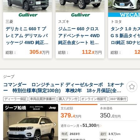
三菱
スズキ
トヨタ
デリカミニ 660 T プ
ジムニー 660 クロス
タンク 1.0 
レミアム デリマル パ
アドベンチャー 4WD
G S 新品タイ
ッケージ 4WD 純正
純正合皮シート 社外
ロ/純正 SDナ
12.3型ナビ
メモリナビ
ートアシスト(
305
112
1
総額：
.8
万円
総額：
.8
万円
総額：
&BT&AppleCarplay/
タ・ダイハツ)
三菱eアシスト/純正ド
脱防止支援シス
ラレコ/全方位カメラ/
ヘッドランプ
ジープ
追従クルコン/両側パ
LED/Bluetoo
ワスラ/ダウンヒルア
続/ETC/EBD付
コマンダー ロンジチュード ディーゼルターボ 1オーナ
ー 特別仕様車(限定100台) 車検2年 18ヶ月保証(全国
シスト/ステアリング
滑り防止装置
正規店対象) CarPlay セーフティ機能 LEDヘッドラ
ヒーター/シートヒー
ディーラー保証
車両品質評価書付
購入プラン付
オンライン相談可
360°画像付
イト 禁煙車 記録簿 取扱説明書 スペアキー 認定
ター/スペアキー
中古車
支払総額
本体価格
379.
350.
4
0
万円
万円
51,300
通常ローン
月々
円
年式
2023
年
走行
3.5
万km