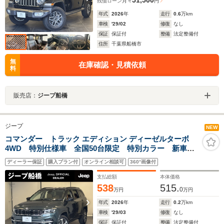
残価ローン
月々
円
年式
2026
年
走行
0.6
万km
車検
'29/02
修復
なし
保証
保証付
整備
法定整備付
住所
千葉県船橋市
無
在庫確認・見積依頼
料
販売店：
ジープ船橋
ジープ
NEW
コマンダー トラック エディション ディーゼルターボ
4WD 特別仕様車 全国50台限定 特別カラー 新車保
証継承(全国正規店対象) CarPlay 2.0ETC 360°アラウ
ディーラー保証
購入プラン付
オンライン相談可
360°画像付
ンドビューカメラ 記録簿 取扱説明書 スペアキー
支払総額
本体価格
538
515.
0
万円
万円
年式
2026
年
走行
0.2
万km
車検
'29/03
修復
なし
保証
保証付
整備
法定整備付