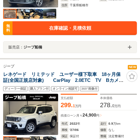
住所
千葉県船橋市
無
在庫確認・見積依頼
料
販売店：
ジープ船橋
ジープ
NEW
レネゲード リミテッド ユーザー様下取車 18ヶ月保
証(全国正規店対象) CarPlay 2.0ETC TV Bカメ
ラ レザーシート(シートヒーター) セーフティ機能 認
ディーラー保証
購入プラン付
オンライン相談可
360°画像付
定中古車
支払総額
本体価格
299.
278.
1
0
万円
万円
24,900
残価ローン
月々
円
年式
2022
年
走行
0.9
万km
車検
'27/06
修復
なし
保証
保証付
整備
法定整備付