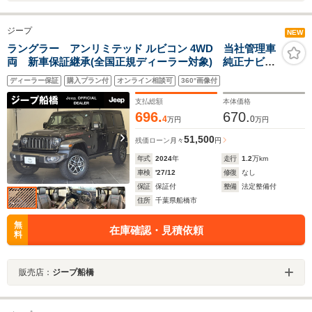
ジープ
NEW
ラングラー アンリミテッド ルビコン 4WD 当社管理車
両 新車保証継承(全国正規ディーラー対象) 純正ナビ
CarPlay 2.0ETC バックカメラ ブラックレザーシー
ディーラー保証
購入プラン付
オンライン相談可
360°画像付
ト(ヒーター付) 記録簿 取説 スペアキー 認定中古車
支払総額
本体価格
696.
670.
4
0
万円
万円
51,500
残価ローン
月々
円
年式
2024
年
走行
1.2
万km
車検
'27/12
修復
なし
保証
保証付
整備
法定整備付
住所
千葉県船橋市
無
在庫確認・見積依頼
料
販売店：
ジープ船橋