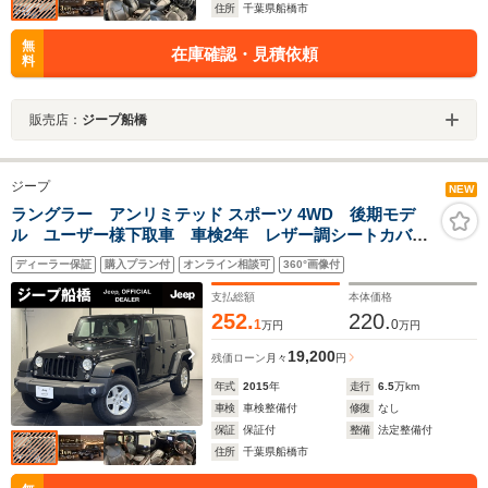
住所
千葉県船橋市
無
在庫確認・見積依頼
料
販売店：
ジープ船橋
ジープ
NEW
ラングラー アンリミテッド スポーツ 4WD 後期モデ
ル ユーザー様下取車 車検2年 レザー調シートカバ
ー Carrozeriaナビ ETC Rカメラ サイドカメラ ド
ディーラー保証
購入プラン付
オンライン相談可
360°画像付
ラレコ ドアバイザー パートタイム4WDシステム 純
正ホイール
支払総額
本体価格
252.
220.
1
0
万円
万円
19,200
残価ローン
月々
円
年式
2015
年
走行
6.5
万km
車検
車検整備付
修復
なし
保証
保証付
整備
法定整備付
住所
千葉県船橋市