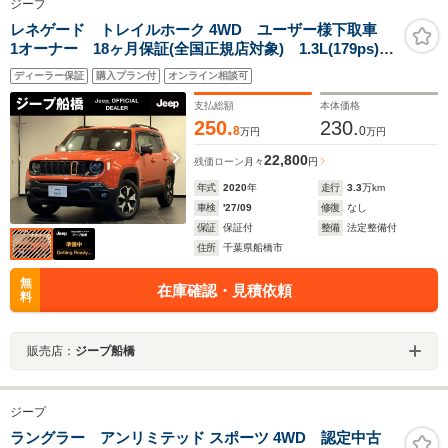
ジープ
レネゲード トレイルホーク 4WD ユーザー様下取車
1オーナー 18ヶ月保証(全国正規店対象) 1.3L(179ps)
CarPlay ETC Bカメラ セレクテレインシステム セ
ディーラー保証
購入プラン付
オンライン相談可
ーフティ機能 記録簿 取扱説明書 スペアキー 認定
中古車
支払総額
本体価格
250.
230.
8
0
万円
万円
22,800
残価ローン
月々
円
年式
2020
年
走行
3.3
万km
車検
'27/09
修復
なし
保証
保証付
整備
法定整備付
住所
千葉県船橋市
無
在庫確認・見積依頼
料
販売店：
ジープ船橋
ジープ
ラングラー アンリミテッド スポーツ 4WD 認定中古