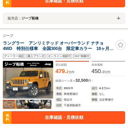
在庫確認・見積依頼
料
販売店：
ジープ船橋
ジープ
ラングラー アンリミテッド オーバーランド ナチョ
4WD 特別仕様車 全国300台 限定車カラー 18ヶ月保
証(全国正規店対象) CarPlay 2.0ETC TV Bカメ
ディーラー保証
購入プラン付
オンライン相談可
360°画像付
ラ セーフティ機能 認定中古車
支払総額
本体価格
479.
450.
2
0
万円
万円
32,500
残価ローン
月々
円
年式
2021
年
走行
4.2
万km
車検
車検整備付
修復
なし
保証
保証付
整備
法定整備付
住所
千葉県船橋市
無
在庫確認・見積依頼
料