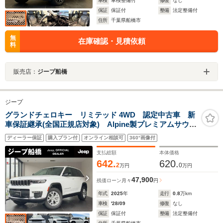
車検
車検整備付
修復
なし
保証
保証付
整備
法定整備付
住所
千葉県船橋市
無
在庫確認・見積依頼
料
販売店：
ジープ船橋
ジープ
グランドチェロキー リミテッド 4WD 認定中古車 新
車保証継承(全国正規店対象) Alpine製プレミアムサウン
ド 純正メモリーナビ ブラックレザーシート サラウ
ディーラー保証
購入プラン付
オンライン相談可
360°画像付
ンドビューカメラ LEDヘッドライト ヘッドアップデ
ィスプレイ ETC2.0 純正18インチAW
支払総額
本体価格
642.
620.
2
0
万円
万円
47,900
残価ローン
月々
円
年式
2025
年
走行
0.8
万km
車検
'28/09
修復
なし
保証
保証付
整備
法定整備付