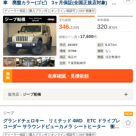
車 廃盤カラー(ゴビ) 3ヶ月保証(全国正規店対象)
Carrozzeriaメモリーナビ TV ドラレコ Bカメラ
ディーラー保証
購入プラン付
オンライン相談可
360°画像付
CD DVD
支払総額
本体価格
346.
320.
1
8
万円
万円
17,600
残価ローン
月々
円
年式
2018
年
走行
5.3
万km
車検
'27/06
修復
なし
保証
保証付
整備
法定整備付
住所
千葉県船橋市
無
在庫確認・見積依頼
料
販売店：
ジープ船橋
ジープ
NEW
グランドチェロキー リミテッド 4WD ETC ドライブレ
コーダー サラウンドビューカメラ シートヒーター 衝突
被害軽減ブレーキ ブラインドスポットモニター
ディーラー保証
購入プラン付
オンライン相談可
360°画像付