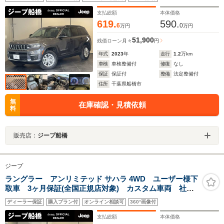
支払総額
本体価格
619.
590.
6
0
万円
万円
51,900
残価ローン
月々
円
年式
2023
年
走行
1.2
万km
車検
車検整備付
修復
なし
保証
保証付
整備
法定整備付
住所
千葉県船橋市
無
在庫確認・見積依頼
料
販売店：
ジープ船橋
ジープ
ラングラー アンリミテッド サハラ 4WD ユーザー様下
取車 3ヶ月保証(全国正規店対象) カスタム車両 社外
ホイール・スタッドレス付 パートタイム式4WD 車検2
ディーラー保証
購入プラン付
オンライン相談可
360°画像付
年 禁煙車 記録簿 取扱説明書 スペアキー 認定中
古車
支払総額
本体価格