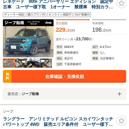
レネゲード 80th アニバーサリー エディション 認定中
古車 ユーザー様下取 1オーナー 禁煙車 特別カラー
(ビキニ) 80th特別仕様車(50台限定) CarPlay デュア
ディーラー保証
購入プラン付
オンライン相談可
360°画像付
ルペインパノラミックSR 記録簿 取扱説明書 スペア
キー
支払総額
本体価格
229.
198.
3
0
万円
万円
23,700
通常ローン
月々
円
年式
2021
年
走行
4.1
万km
車検
車検整備付
修復
なし
保証
保証付
整備
法定整備付
住所
千葉県船橋市
無
在庫確認・見積依頼
料
販売店：
ジープ船橋
ジープ
ラングラー アンリミテッド ルビコン スカイワンタッチ
パワートップ 4WD 販売エリア条件付 ユーザー様下取