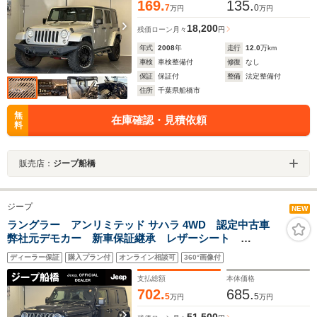
169.
135.
7
0
万円
万円
18,200
残価ローン
月々
円
年式
2008
年
走行
12.0
万km
車検
車検整備付
修復
なし
保証
保証付
整備
法定整備付
住所
千葉県船橋市
無
在庫確認・見積依頼
料
販売店：
ジープ船橋
ジープ
NEW
ラングラー アンリミテッド サハラ 4WD 認定中古車
弊社元デモカー 新車保証継承 レザーシート
Applecarplay androidauto シートヒーター ハンドル
ディーラー保証
購入プラン付
オンライン相談可
360°画像付
ヒーター アダプティブクルーズ 純正ドラレコ付き
支払総額
本体価格
702.
685.
5
5
万円
万円
51,500