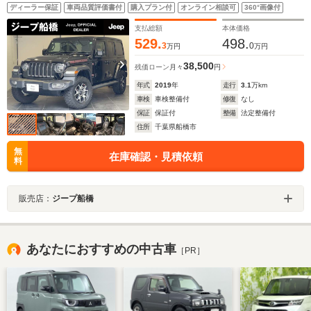
り車 1オーナー 特別仕様車(115台限定) スカイワンタ
ディーラー保証
車両品質評価書付
購入プラン付
オンライン相談可
360°画像付
ッチ LEDヘッドライト CarPlay Rubicon専用シー
ト ステアリングヒーター セーフティ機能 車検2年
支払総額
本体価格
529.
498.
3
0
万円
万円
38,500
残価ローン
月々
円
年式
2019
年
走行
3.1
万km
車検
車検整備付
修復
なし
保証
保証付
整備
法定整備付
住所
千葉県船橋市
無
在庫確認・見積依頼
料
販売店：
ジープ船橋
あなたにおすすめの中古車
［PR］