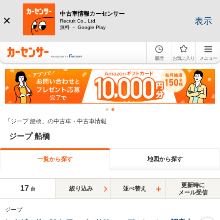
中古車情報カーセンサー
表示
Recruit Co., Ltd.
無料 － Google Play
履歴
お気に入り
メニュー
「ジープ 船橋」の中古車・中古車情報
ジープ 船橋
一覧から探す
地図から探す
更新時に
17
絞り込み
並べ替え
台
メール受信
ジープ