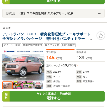
電話する
料
販売店：
（株）スズキ自販関西 スズキアリーナ松原
スズキ
アルトラパン 660 X 衝突被害軽減ブレーキサポート
全方位カメラパッケージ 照明付きバニティミラー ス
マートキー USBソケット 収納付きアームレスト オ
ディーラー保証
車両品質評価書付
購入プラン付
360°画像付
ートエアコン ステアリングスイッチ LEDヘッドライ
ト
支払総額
本体価格
145.
139.
7
7
万円
万円
19,700
通常ローン
月々
円
年式
2024
年
走行
87
km
車検
'27/10
修復
なし
保証
保証付
整備
法定整備付
住所
佐賀県三養基郡
今すぐ在庫確認・見積依頼
無
電話する
料