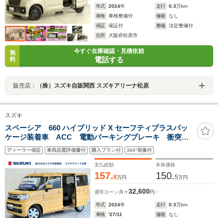
年式
2024
年
走行
0.3
万km
車検
車検整備付
修復
なし
保証
保証付
整備
法定整備付
住所
大阪府松原市
今すぐ在庫確認・見積依頼
無
電話する
料
販売店：
（株）スズキ自販関西 スズキアリーナ松原
スズキ
スペーシア 660 ハイブリッド X セーフティプラスパッ
ケージ装着車 ACC 電動パーキングブレーキ 衝突被
害軽減B パーキングセンサー LED ハイビームアシス
ディーラー保証
車両品質評価書付
購入プラン付
360°画像付
ト 後席両側電動スライドドア サーキュレーター オ
ットマン ロールサンシェード シートヒーター 6エア
支払総額
本体価格
バック
157.
150.
8
5
万円
万円
32,600
通常ローン
月々
円
年式
2024
年
走行
0.3
万km
車検
'27/11
修復
なし