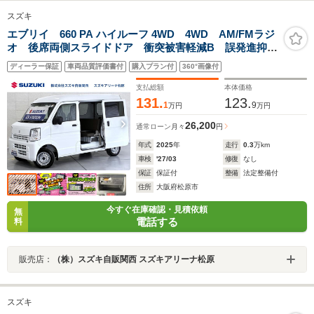
スズキ
エブリイ 660 PA ハイルーフ 4WD 4WD AM/FMラジ
オ 後席両側スライドドア 衝突被害軽減B 誤発進抑制
機能 フロアマット マッドフラップ スペアタイヤ
ディーラー保証
車両品質評価書付
購入プラン付
360°画像付
アイドリングストップ 車線逸脱警報機能 スモークガ
ラス マニュアルエアコン
支払総額
本体価格
131.
123.
1
9
万円
万円
26,200
通常ローン
月々
円
年式
2025
年
走行
0.3
万km
車検
'27/03
修復
なし
保証
保証付
整備
法定整備付
住所
大阪府松原市
今すぐ在庫確認・見積依頼
無
電話する
料
販売店：
（株）スズキ自販関西 スズキアリーナ松原
スズキ