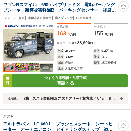
ワゴンRスマイル 660 ハイブリッド X 電動パーキング
ブレーキ 衝突被害軽減B パーキングセンサー 後席両
側電動スライドドア LEDヘッドランプ ハイビームア
ディーラー保証
車両品質評価書付
購入プラン付
360°画像付
シスト フロアマット シートヒーター スモークガラ
ス サイド・カーテンエアバック
支払総額
本体価格
163.
155.
1
0
万円
万円
33,900
通常ローン
月々
円
年式
2025
年
走行
0.2
万km
車検
'28/04
修復
なし
保証
保証付
整備
法定整備付
住所
大阪府枚方市
今すぐ在庫確認・見積依頼
無
電話する
料
販売店：
（株）スズキ自販関西 スズキアリーナ枚方東／Ｕ’ｓ ＳＴＡＴＩＯＮ枚方
スズキ
アルトラパン LC 660 L プッシュスタート シートヒ
ーター オートエアコン アイドリングストップ 盗難