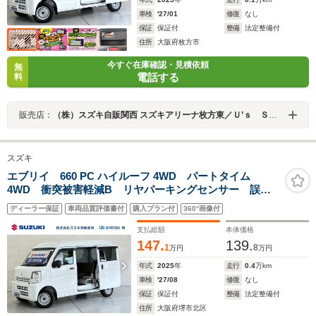
車検
'27/01
修復
なし
保証
保証付
整備
法定整備付
住所
大阪府枚方市
今すぐ在庫確認・見積依頼
無
電話する
料
販売店：
（株）スズキ自販関西 スズキアリーナ枚方東／Ｕ’ｓ ＳＴＡＴＩＯＮ枚方
スズキ
エブリイ 660 PC ハイルーフ 4WD パートタイム
4WD 衝突被害軽減B リヤパーキングセンサー 誤発
進抑制機能 シートヒーター LED ハイビームアシス
ディーラー保証
車両品質評価書付
購入プラン付
360°画像付
ト 後席両側スライドドア キーレスエントリー スペ
アタイヤ 運転席・助手席エアバック
支払総額
本体価格
147.
139.
1
8
万円
万円
年式
2025
年
走行
0.4
万km
車検
'27/08
修復
なし
保証
保証付
整備
法定整備付
住所
大阪府堺市北区