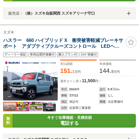
販売店：
（株）スズキ自販関西 スズキアリーナ守口
スズキ
ハスラー 660 ハイブリッド X 衝突被害軽減ブレーキサ
ポート アダプティブクルーズコントロール LEDヘッ
ドライト スマートキー シートヒーター パーソナル
ディーラー保証
車両品質評価書付
購入プラン付
360°画像付
テーブル アルミホイール マイルドハイブリッド
支払総額
本体価格
151.
144.
1
8
万円
万円
11,500
通常ローン
月々
円
年式
2024
年
走行
0.9
万km
車検
'27/12
修復
なし
保証
保証付
整備
法定整備付
住所
佐賀県三養基郡
今すぐ在庫確認・見積依頼
無
電話する
料