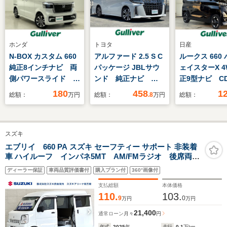
ホンダ
トヨタ
日産
N-BOX カスタム 660
アルファード 2.5 S C
ルークス 660
純正8インチナビ 両
パッケージ JBLサウ
ェイスターX 4
側パワースライド フ
ンド 純正ナビ
正9型ナビ 
ルセグTV BT バッ
BT CD 両側電動
DVD Blueto
180
458
1
総額：
万円
総額：
.8
万円
総額：
クカメラ ベンチシー
純正ETC 全方位カメ
ルセグ 全方
ト シートヒーター
ラ ETC LEDオー
ラ ETC 
チップアップシート
ト オートハイビー
両側電動ドア
スズキ
ホンダセンシングLED
ム ブラインドスポッ
フリー電動ス
ヘッドライト スマー
トモニター 電格ミラ
ア リヤシー
エブリイ 660 PA スズキ セーフティー サポート 非装着
車 ハイルーフ インパネ5MT AM/FMラジオ 後席両側
トキー
ー 純正フロアマッ
ァン シート
スライドドア オートライト リヤパーキングセンサ
ト 電動リアゲート
ー LEDオー
ディーラー保証
車両品質評価書付
購入プラン付
360°画像付
ー フロアマット マニュアルエアコン アクセサリー
後席モニター
ライト
ソケット ドアバイザー マッドフラップ スペアタイ
支払総額
本体価格
ヤ
110.
103.
9
0
万円
万円
21,400
通常ローン
月々
円
年式
2025
年
走行
0.1
万km