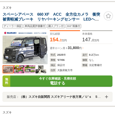
スズキ
スペーシアベース 660 XF ACC 全方位カメラ 衝突
被害軽減ブレーキ リヤパーキングセンサー LEDヘッ
ドランプ ハイビームアシスト 後席右側電動スライド
ディーラー保証
車両品質評価書付
購入プラン付
360°画像付
ドア フロアマット ルーフレール シートヒーター
スマートキー AW
支払総額
本体価格
154.
147.
3
0
万円
万円
31,800
通常ローン
月々
円
年式
2025
年
走行
0.2
万km
車検
'27/06
修復
なし
保証
保証付
整備
法定整備付
住所
大阪府枚方市
今すぐ在庫確認・見積依頼
無
電話する
料
販売店：
（株）スズキ自販関西 スズキアリーナ枚方東／Ｕ’ｓ ＳＴＡＴＩＯＮ枚方
スズキ