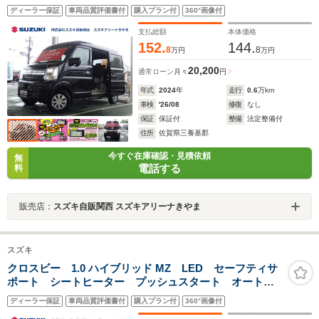
ト 衝突被害軽減システム 横滑り防止機能 盗難防止
ディーラー保証
車両品質評価書付
購入プラン付
360°画像付
システム
支払総額
本体価格
152.
144.
8
8
万円
万円
20,200
通常ローン
月々
円
年式
2024
年
走行
0.6
万km
車検
'26/08
修復
なし
保証
保証付
整備
法定整備付
住所
佐賀県三養基郡
今すぐ在庫確認・見積依頼
無
電話する
料
販売店：
スズキ自販関西 スズキアリーナきやま
スズキ
クロスビー 1.0 ハイブリッド MZ LED セーフティサ
ポート シートヒーター プッシュスタート オートエ
アコン 衝突被害軽減システム 盗難防止システム
ディーラー保証
車両品質評価書付
購入プラン付
360°画像付