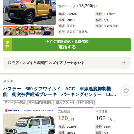
18,700
通常ローン
月々
円
年式
2025
年
走行
0.1
万km
車検
'28/02
修復
なし
保証
保証付
整備
法定整備付
住所
佐賀県三養基郡
今すぐ在庫確認・見積依頼
無
電話する
料
販売店：
スズキ自販関西 スズキアリーナきやま
スズキ
ハスラー 660 タフワイルド ACC 車線逸脱抑制機
能 衝突被害軽減ブレーキ パーキングセンサー LED
ヘッドランプ ハイビームアシスト フロアマット シ
ディーラー保証
車両品質評価書付
購入プラン付
360°画像付
ートヒーター ルーフレール スマートキー サイド・
カーテンエアバック AW
支払総額
本体価格
170
162.
2
万円
万円
年式
2025
年
走行
95
km
車検
'28/02
修復
なし