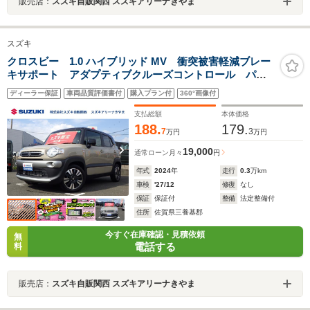
販売店：
スズキ自販関西 スズキアリーナきやま
スズキ
クロスビー 1.0 ハイブリッド MV 衝突被害軽減ブレー
キサポート アダプティブクルーズコントロール パド
ルシフト アルミホイール ウォークスルー オーディ
ディーラー保証
車両品質評価書付
購入プラン付
360°画像付
オレス シートリフター
支払総額
本体価格
188.
179.
7
3
万円
万円
19,000
通常ローン
月々
円
年式
2024
年
走行
0.3
万km
車検
'27/12
修復
なし
保証
保証付
整備
法定整備付
住所
佐賀県三養基郡
今すぐ在庫確認・見積依頼
無
電話する
料
販売店：
スズキ自販関西 スズキアリーナきやま