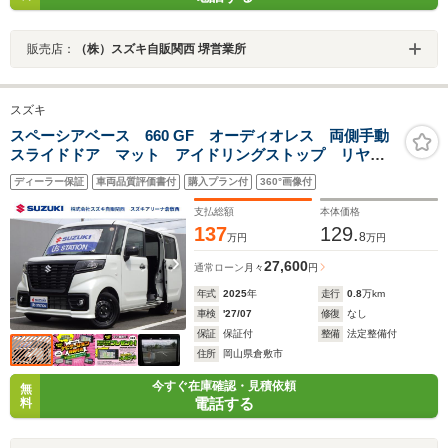
販売店：
（株）スズキ自販関西 堺営業所
スズキ
スペーシアベース 660 GF オーディオレス 両側手動
スライドドア マット アイドリングストップ リヤパ
ーキングセンサー リモコンキー プッシュスタート式
ディーラー保証
車両品質評価書付
購入プラン付
360°画像付
エンジン オートエアコン 運転席シートヒーター マ
ルチボード 2スピーカー
支払総額
本体価格
137
129.
8
万円
万円
27,600
通常ローン
月々
円
年式
2025
年
走行
0.8
万km
車検
'27/07
修復
なし
保証
保証付
整備
法定整備付
住所
岡山県倉敷市
今すぐ在庫確認・見積依頼
無
電話する
料