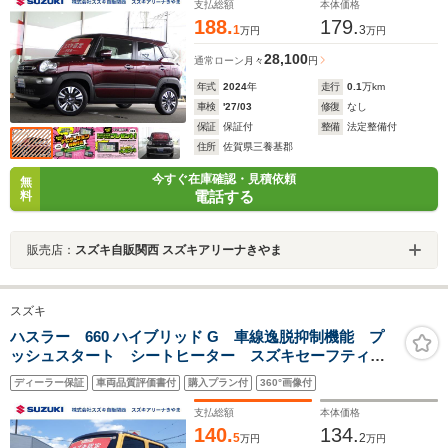
支払総額
本体価格
188.
179.
1
3
万円
万円
28,100
通常ローン
月々
円
年式
2024
年
走行
0.1
万km
車検
'27/03
修復
なし
保証
保証付
整備
法定整備付
住所
佐賀県三養基郡
今すぐ在庫確認・見積依頼
無
電話する
料
販売店：
スズキ自販関西 スズキアリーナきやま
スズキ
ハスラー 660 ハイブリッド G 車線逸脱抑制機能 プ
ッシュスタート シートヒーター スズキセーフティー
サポート 横滑り防止機能 衝突安全ボディ 盗難防止
ディーラー保証
車両品質評価書付
購入プラン付
360°画像付
システム
支払総額
本体価格
140.
134.
5
2
万円
万円