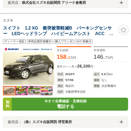
販売店：
株式会社スズキ自販関西 アリーナ倉敷西
スズキ
スイフト 1.2 XG 衝突被害軽減B パーキングセンサ
ー LEDヘッドランプ ハイビームアシスト ACC フ
ロアマット 車線逸脱抑制機能 シートヒーター スマ
ディーラー保証
車両品質評価書付
購入プラン付
360°画像付
ートキー セキュリティーアラーム サイド・カーテン
エアバック
支払総額
本体価格
158.
146.
1
7
万円
万円
26,100
通常ローン
月々
円
年式
2024
年
走行
0.6
万km
車検
'27/06
修復
なし
保証
保証付
整備
法定整備付
住所
大阪府堺市北区
今すぐ在庫確認・見積依頼
無
電話する
料
販売店：
（株）スズキ自販関西 堺営業所