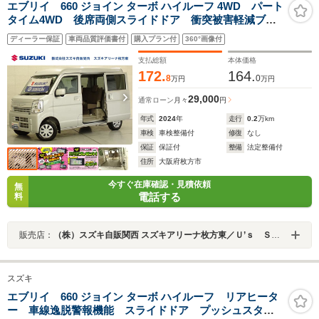
エブリイ 660 ジョイン ターボ ハイルーフ 4WD パート
タイム4WD 後席両側スライドドア 衝突被害軽減ブレ
ーキ リヤパーキングセンサー LEDヘッドランプ 車
ディーラー保証
車両品質評価書付
購入プラン付
360°画像付
検整備付 フロアマット スモークガラス リヤヒータ
ー シートヒーター スマートキー
支払総額
本体価格
172.
164.
8
0
万円
万円
29,000
通常ローン
月々
円
年式
2024
年
走行
0.2
万km
車検
車検整備付
修復
なし
保証
保証付
整備
法定整備付
住所
大阪府枚方市
今すぐ在庫確認・見積依頼
無
電話する
料
販売店：
（株）スズキ自販関西 スズキアリーナ枚方東／Ｕ’ｓ ＳＴＡＴＩＯＮ枚方
スズキ
エブリイ 660 ジョイン ターボ ハイルーフ リアヒータ
ー 車線逸脱警報機能 スライドドア プッシュスター