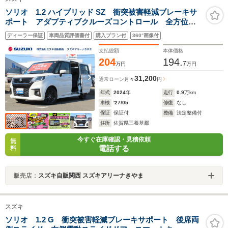
ソリオ 1.2 ハイブリッド SZ 衝突被害軽減ブレーキサ
ポート アダプティブクルーズコントロール 全方位カ
メラパッケージ 後席両側パワースライドドア リモー
ディーラー保証
車両品質評価書付
購入プラン付
360°画像付
ト格納ドアミラー ロールサンシェード シートヒータ
ー パーソナルテーブル
支払総額
本体価格
204
194.
7
万円
万円
31,200
通常ローン
月々
円
年式
2024
年
走行
0.9
万km
車検
'27/05
修復
なし
保証
保証付
整備
法定整備付
住所
佐賀県三養基郡
今すぐ在庫確認・見積依頼
無
電話する
料
販売店：
スズキ自販関西 スズキアリーナきやま
スズキ
ソリオ 1.2 G 衝突被害軽減ブレーキサポート 後席両