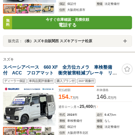
保証
保証付
整備
法定整備付
住所
大阪府松原市
今すぐ在庫確認・見積依頼
無
電話する
料
販売店：
（株）スズキ自販関西 スズキアリーナ松原
スズキ
スペーシアベース 660 XF 全方位カメラ 車検整備
付 ACC フロアマット 衝突被害軽減ブレーキ リヤ
パーキングセンサー LEDヘッドランプ ハイビームア
ディーラー保証
車両品質評価書付
購入プラン付
360°画像付
シスト 後席右側電動スライドドア ルーフレール シ
ートヒーター AW
支払総額
本体価格
154.
146.
7
0
万円
万円
25,400
通常ローン
月々
円
年式
2024
年
走行
0.4
万km
車検
車検整備付
修復
なし
保証
保証付
整備
法定整備付
住所
大阪府堺市北区