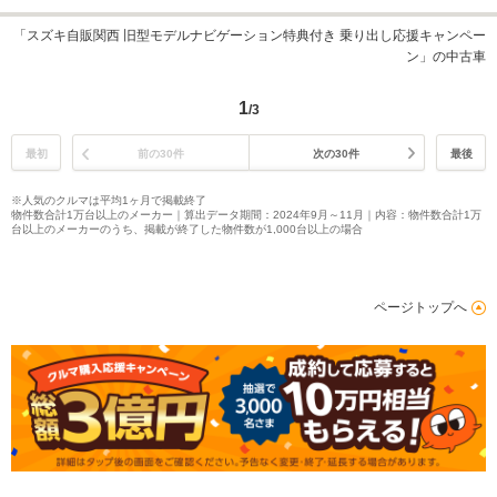
「スズキ自販関西 旧型モデルナビゲーション特典付き 乗り出し応援キャンペー
ン」の中古車
1
/3
最初
前の30件
次の30件
最後
※人気のクルマは平均1ヶ月で掲載終了
物件数合計1万台以上のメーカー｜算出データ期間：2024年9月～11月｜内容：物件数合計1万
台以上のメーカーのうち、掲載が終了した物件数が1,000台以上の場合
ページトップへ