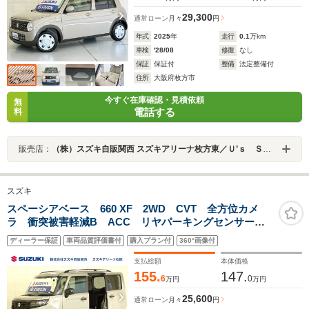
29,300
通常ローン
月々
円
年式
2025
年
走行
0.1
万km
車検
'28/08
修復
なし
保証
保証付
整備
法定整備付
住所
大阪府枚方市
今すぐ在庫確認・見積依頼
無
電話する
料
販売店：
（株）スズキ自販関西 スズキアリーナ枚方東／Ｕ’ｓ ＳＴＡＴＩＯＮ枚方
スズキ
スペーシアベース 660 XF 2WD CVT 全方位カメ
ラ 衝突被害軽減B ACC リヤパーキングセンサー
フロアマット ルーフレール LEDヘッドランプ ハイ
ディーラー保証
車両品質評価書付
購入プラン付
360°画像付
ビームアシスト シートヒーター スマートキー セキ
ュリティーアラーム
支払総額
本体価格
155.
147.
6
0
万円
万円
25,600
通常ローン
月々
円