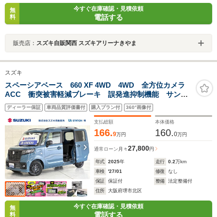
今すぐ在庫確認・見積依頼
無
電話する
料
販売店：
スズキ自販関西 スズキアリーナきやま
スズキ
スペーシアベース 660 XF 4WD 4WD 全方位カメラ
ACC 衝突被害軽減ブレーキ 誤発進抑制機能 サンシ
ェード ルーフレール シートヒーター AW LEDヘッ
ディーラー保証
車両品質評価書付
購入プラン付
360°画像付
ドランプ ハイビームアシスト 後席右側電動スライド
ドア スマートキー
支払総額
本体価格
166.
160.
9
0
万円
万円
27,800
通常ローン
月々
円
年式
2025
年
走行
0.2
万km
車検
'27/01
修復
なし
保証
保証付
整備
法定整備付
住所
大阪府堺市北区
今すぐ在庫確認・見積依頼
無
電話する
料