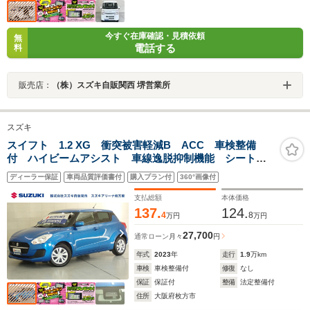
今すぐ在庫確認・見積依頼
無
電話する
料
販売店：
（株）スズキ自販関西 堺営業所
スズキ
スイフト 1.2 XG 衝突被害軽減B ACC 車検整備
付 ハイビームアシスト 車線逸脱抑制機能 シートヒ
ーター フロアマット スマートキー セキュリティー
ディーラー保証
車両品質評価書付
購入プラン付
360°画像付
アラーム サイド・カーテンエアバック ブラインドス
ポットモニター
支払総額
本体価格
137.
124.
4
8
万円
万円
27,700
通常ローン
月々
円
年式
2023
年
走行
1.9
万km
車検
車検整備付
修復
なし
保証
保証付
整備
法定整備付
住所
大阪府枚方市