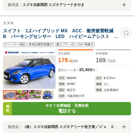
販売店：
スズキ自販関西 スズキアリーナきやま
スズキ
スイフト 1.2 ハイブリッド MX ACC 衝突被害軽減
B パーキングセンサー LED ハイビームアシスト 車
線逸脱抑制機能 フロアマット シートヒーター サイ
ディーラー保証
車両品質評価書付
購入プラン付
360°画像付
ド・カーテンエアバック ラゲッジシェルフ セキュリ
ティアラーム スマートキー
支払総額
本体価格
179.
169.
8
7
万円
万円
35,400
通常ローン
月々
円
年式
2024
年
走行
0.1
万km
車検
'27/07
修復
なし
保証
保証付
整備
法定整備付
住所
大阪府枚方市
今すぐ在庫確認・見積依頼
無
電話する
料
販売店：
（株）スズキ自販関西 スズキアリーナ枚方東／Ｕ’ｓ ＳＴＡＴＩＯＮ枚方