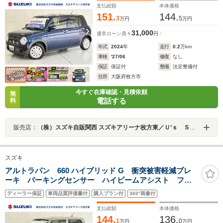
手席エアバック ESP
支払総額
本体価格
151.
144.
3
5
万円
万円
31,000
通常ローン
月々
円
年式
2024
年
走行
0.2
万km
車検
'27/06
修復
なし
保証
保証付
整備
法定整備付
住所
大阪府枚方市
今すぐ在庫確認・見積依頼
無
電話する
料
販売店：
（株）スズキ自販関西 スズキアリーナ枚方東／Ｕ’ｓ ＳＴＡＴＩＯＮ枚方
スズキ
アルトラパン 660 ハイブリッド G 衝突被害軽減ブレ
ーキ パーキングセンサー ハイビームアシスト フロ
アマット シートヒーター 車線逸脱警報機能 スマー
ディーラー保証
車両品質評価書付
購入プラン付
360°画像付
トキー セキュリティーアラーム アイドリングストッ
プ 運転席・助手席エアバック
支払総額
本体価格
144.
136.
1
0
万円
万円