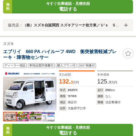
今すぐ在庫確認・見積依頼
無
電話する
料
販売店：
（株）スズキ自販関西 スズキアリーナ枚方東／Ｕ’ｓ ＳＴＡＴＩＯＮ枚方
スズキ
エブリイ 660 PA ハイルーフ 4WD 衝突被害軽減ブレ
ーキ・障害物センサー
ディーラー保証
車両品質評価書付
購入プラン付
360°画像付
支払総額
本体価格
132.
125.
3
9
万円
万円
年式
2025
年
走行
292
km
車検
'27/03
修復
なし
保証
保証付
整備
法定整備付
住所
大阪府守口市
今すぐ在庫確認・見積依頼
無
電話する
料