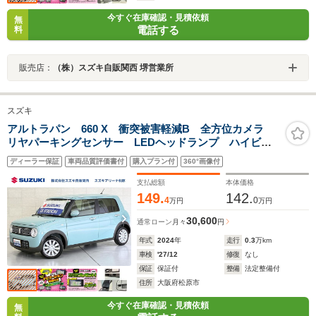
今すぐ在庫確認・見積依頼
無
電話する
料
販売店：
（株）スズキ自販関西 堺営業所
スズキ
アルトラパン 660 X 衝突被害軽減B 全方位カメラ
リヤパーキングセンサー LEDヘッドランプ ハイビー
ムアシスト フロアマット シートヒーター スマート
ディーラー保証
車両品質評価書付
購入プラン付
360°画像付
キー セキュリティーアラーム 車線逸脱警報機能 ア
イドリングストップ
支払総額
本体価格
149.
142.
4
0
万円
万円
30,600
通常ローン
月々
円
年式
2024
年
走行
0.3
万km
車検
'27/12
修復
なし
保証
保証付
整備
法定整備付
住所
大阪府松原市
今すぐ在庫確認・見積依頼
無