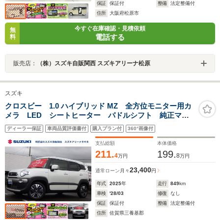
保証
保証付
整備
法定整備付
住所
大阪府松原市
今すぐ在庫確認・見積依頼
無
電話する
料
販売店：
（株）スズキ自販関西 スズキアリーナ松原
スズキ
クロスビー 1.0 ハイブリッド MZ 全方位モニター用カ
メラ LED シートヒーター パドルシフト 純正マッ
ト 盗難防止システム スズキセーフティーサポート
ディーラー保証
車両品質評価書付
購入プラン付
360°画像付
支払総額
本体価格
211.
199.
4
8
万円
万円
23,400
通常ローン
月々
円
年式
2025
年
走行
849
km
車検
'28/03
修復
なし
保証
保証付
整備
法定整備付
住所
佐賀県三養基郡