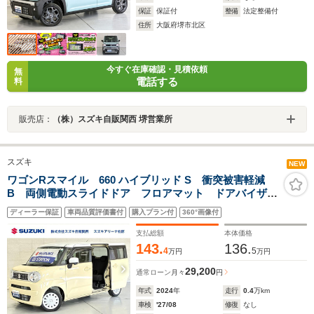
保証
保証付
整備
法定整備付
住所
大阪府堺市北区
今すぐ在庫確認・見積依頼
無
電話する
料
販売店：
（株）スズキ自販関西 堺営業所
スズキ
NEW
ワゴンRスマイル 660 ハイブリッド S 衝突被害軽減
B 両側電動スライドドア フロアマット ドアバイザ
ー ハイビームアシスト オートライト シートヒータ
ディーラー保証
車両品質評価書付
購入プラン付
360°画像付
ー マイルドハイブリッド リヤパーキングセンサー
誤発進抑制機能 セキュリティアラーム
支払総額
本体価格
143.
136.
4
5
万円
万円
29,200
通常ローン
月々
円
年式
2024
年
走行
0.4
万km
車検
'27/08
修復
なし