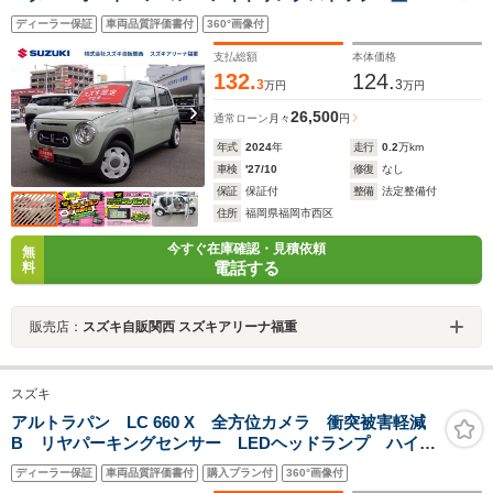
防止システム
ディーラー保証
車両品質評価書付
360°画像付
支払総額
本体価格
132.
124.
3
3
万円
万円
26,500
通常ローン
月々
円
年式
2024
年
走行
0.2
万km
車検
'27/10
修復
なし
保証
保証付
整備
法定整備付
住所
福岡県福岡市西区
今すぐ在庫確認・見積依頼
無
電話する
料
販売店：
スズキ自販関西 スズキアリーナ福重
スズキ
アルトラパン LC 660 X 全方位カメラ 衝突被害軽減
B リヤパーキングセンサー LEDヘッドランプ ハイビ
ームアシスト アイドリングストップ シートヒータ
ディーラー保証
車両品質評価書付
購入プラン付
360°画像付
ー セキュリティアラーム オートライト 運転席・助