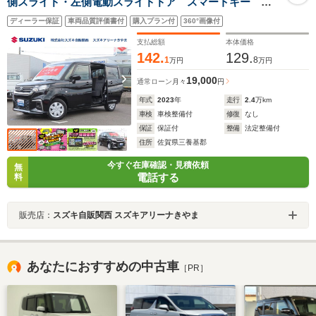
側スライド・左側電動スライドドア スマートキー 電
動格納ドアミラー ウォークスルー シートリフター
ディーラー保証
車両品質評価書付
購入プラン付
360°画像付
オートエアコン ISOFIX対応
支払総額
本体価格
142.
129.
1
8
万円
万円
19,000
通常ローン
月々
円
年式
2023
年
走行
2.4
万km
車検
車検整備付
修復
なし
保証
保証付
整備
法定整備付
住所
佐賀県三養基郡
今すぐ在庫確認・見積依頼
無
電話する
料
販売店：
スズキ自販関西 スズキアリーナきやま
あなたにおすすめの中古車
［PR］