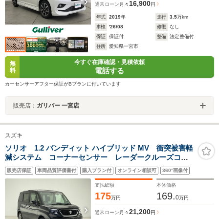
16,900
通常ローン
月々
円
年式
2019
年
走行
3.5
万km
車検
'26/08
修復
なし
保証
保証付
整備
法定整備付
住所
愛知県一宮市
今すぐ在庫確認・見積依頼
無
電話する
料
カーセンサーアフター保証がBプランに付いています
販売店：
ガリバー 一宮店
スズキ
ソリオ 1.2 バンディット ハイブリッド MV 衝突被害軽
減システム コーナーセンサー レーダークルーズコン
トロール オートハイビーム 純正メモリナビ 全方位
販売店保証
車両品質評価書付
購入プラン付
オンライン相談可
360°画像付
カメラ ETC ドアイブレコーダー 両側パワースライ
ドドア 社外14インチアルミホイール
支払総額
本体価格
175
169.
0
万円
万円
21,200
通常ローン
月々
円