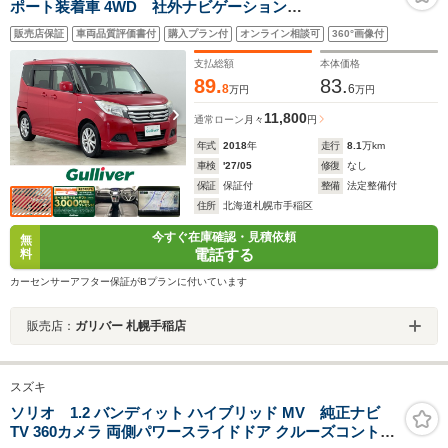
ポート装着車 4WD 社外ナビゲーション
(CD/DVD/TV/BT)・純正ドライブレコーダー前方・社外
販売店保証
車両品質評価書付
購入プラン付
オンライン相談可
360°画像付
ETC・デュアルカメラブレーキサポート・クルーズコン
トロール・レーンキープアシスト・横滑り防止装置
支払総額
本体価格
89.
83.
8
6
万円
万円
11,800
通常ローン
月々
円
年式
2018
年
走行
8.1
万km
車検
'27/05
修復
なし
保証
保証付
整備
法定整備付
住所
北海道札幌市手稲区
今すぐ在庫確認・見積依頼
無
電話する
料
カーセンサーアフター保証がBプランに付いています
販売店：
ガリバー 札幌手稲店
スズキ
ソリオ 1.2 バンディット ハイブリッド MV 純正ナビ
TV 360カメラ 両側パワースライドドア クルーズコントロ