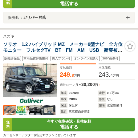
電話する
料
販売店：
ガリバー 柏店
スズキ
ソリオ 1.2 ハイブリッド MZ メーカー9型ナビ 全方位
モニター フルセグTV BT FM AM USB 衝突被害
軽減ブレーキ 誤発進抑制機能 車線逸脱警報機能 ア
販売店保証
車両品質評価書付
購入プラン付
オンライン相談可
360°画像付
ダプティブクルコン BSM ヘッドアップディスプレ
イ 両側電動ドア
支払総額
本体価格
249.
243.
8
4
万円
万円
30,200
通常ローン
月々
円
年式
2025
年
走行
0.3
万km
車検
'28/02
修復
なし
保証
保証付
整備
法定整備付
住所
東京都西多摩郡
今すぐ在庫確認・見積依頼
無
電話する
料
カーセンサーアフター保証がBプランに付いています