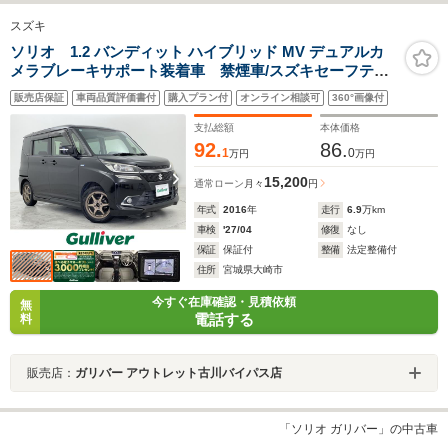
スズキ
ソリオ 1.2 バンディット ハイブリッド MV デュアルカ
メラブレーキサポート装着車 禁煙車/スズキセーフティ
サポート/全方位カメラ/片側電動ドア/純正8型ナビ/ワンセ
販売店保証
車両品質評価書付
購入プラン付
オンライン相談可
360°画像付
グ/シートヒーター/ステアリングスイッチ/ロールサンシェ
ード/LEDヘッドライト/アイドリングストップ/横滑り防
支払総額
本体価格
止/純正フロアマット/
92.
86.
1
0
万円
万円
15,200
通常ローン
月々
円
年式
2016
年
走行
6.9
万km
車検
'27/04
修復
なし
保証
保証付
整備
法定整備付
住所
宮城県大崎市
今すぐ在庫確認・見積依頼
無
電話する
料
販売店：
ガリバー アウトレット古川バイパス店
「ソリオ ガリバー」の中古車