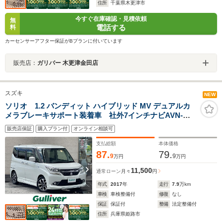
住所
千葉県木更津市
今すぐ在庫確認・見積依頼
無
電話する
料
カーセンサーアフター保証がBプランに付いています
販売店：
ガリバー 木更津金田店
スズキ
NEW
ソリオ 1.2 バンディット ハイブリッド MV デュアルカ
メラブレーキサポート装着車 社外7インチナビAVN-
R7W/CD/DVD/BT/USB/SD/フルセグTV/バックカメ
販売店保証
購入プラン付
オンライン相談可
ラ/ETC/両側パワースライドドア/衝突軽減ブレーキ/クル
ーズコントロール/後方コーナーセンサー
支払総額
本体価格
87.
79.
9
9
万円
万円
11,500
通常ローン
月々
円
年式
2017
年
走行
7.9
万km
車検
車検整備付
修復
なし
保証
保証付
整備
法定整備付
住所
兵庫県姫路市