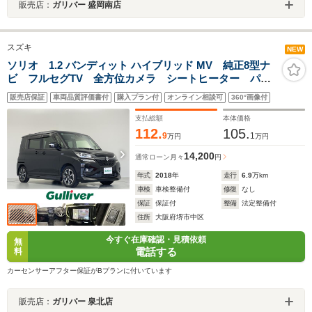
販売店：
ガリバー 盛岡南店
スズキ
NEW
ソリオ 1.2 バンディット ハイブリッド MV 純正8型ナ
ビ フルセグTV 全方位カメラ シートヒーター パワ
ースライドドア LEDヘッドライト フォグランプ 純
販売店保証
車両品質評価書付
購入プラン付
オンライン相談可
360°画像付
正15インチAW 純正フロアマット 純正ドアバイザー
レザーステアリング パドルシフト
支払総額
本体価格
112.
105.
9
1
万円
万円
14,200
通常ローン
月々
円
年式
2018
年
走行
6.9
万km
車検
車検整備付
修復
なし
保証
保証付
整備
法定整備付
住所
大阪府堺市中区
今すぐ在庫確認・見積依頼
無
電話する
料
カーセンサーアフター保証がBプランに付いています
販売店：
ガリバー 泉北店