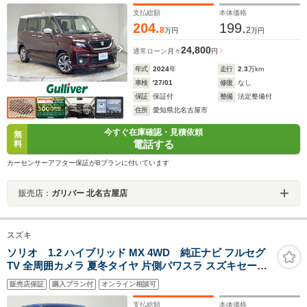
接続 シートヒーター 後席テーブル
支払総額
本体価格
204.
199.
8
2
万円
万円
24,800
通常ローン
月々
円
年式
2024
年
走行
2.3
万km
車検
'27/01
修復
なし
保証
保証付
整備
法定整備付
住所
愛知県北名古屋市
今すぐ在庫確認・見積依頼
無
電話する
料
カーセンサーアフター保証がBプランに付いています
販売店：
ガリバー 北名古屋店
スズキ
ソリオ 1.2 ハイブリッド MX 4WD 純正ナビ フルセグ
TV 全周囲カメラ 夏冬タイヤ 片側パワスラ スズキセーフ
ティサポート 衝突軽減 誤発信抑制 レーンキープアシスト
販売店保証
購入プラン付
オンライン相談可
コーナーセンサー オートハイビーム レーダークルーズ 前
席シートヒーター 保証書
支払総額
本体価格