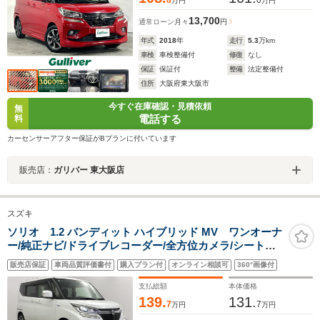
8
0
万円
万円
13,700
通常ローン
月々
円
年式
2018
年
走行
5.3
万km
車検
車検整備付
修復
なし
保証
保証付
整備
法定整備付
住所
大阪府東大阪市
今すぐ在庫確認・見積依頼
無
電話する
料
カーセンサーアフター保証がBプランに付いています
販売店：
ガリバー 東大阪店
スズキ
ソリオ 1.2 バンディット ハイブリッド MV ワンオーナ
ー/純正ナビ/ドライブレコーダー/全方位カメラ/シートヒ
ーター/レーダークルーズコントロール/パワースライドド
販売店保証
車両品質評価書付
購入プラン付
オンライン相談可
360°画像付
ア/衝突軽減ブレーキ/レーンキープアシスト/パーキングセ
ンサー/アイドリングストップ/ETC
支払総額
本体価格
139.
131.
7
7
万円
万円