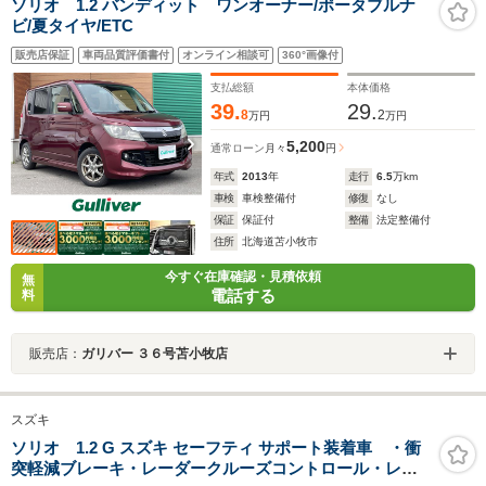
ソリオ 1.2 バンディット ワンオーナー/ポータブルナ
ビ/夏タイヤ/ETC
販売店保証
車両品質評価書付
オンライン相談可
360°画像付
支払総額
本体価格
39.
29.
8
2
万円
万円
5,200
通常ローン
月々
円
年式
2013
年
走行
6.5
万km
車検
車検整備付
修復
なし
保証
保証付
整備
法定整備付
住所
北海道苫小牧市
今すぐ在庫確認・見積依頼
無
電話する
料
販売店：
ガリバー ３６号苫小牧店
スズキ
ソリオ 1.2 G スズキ セーフティ サポート装着車 ・衝
突軽減ブレーキ・レーダークルーズコントロール・レー