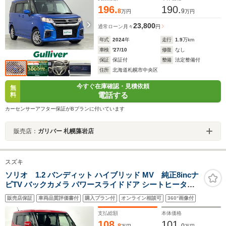
196.
190.
8
9
万円
万円
23,800
通常ローン
月々
円
年式
2024
年
走行
1.9
万km
車検
'27/10
修復
なし
保証
保証付
整備
法定整備付
住所
北海道札幌市中央区
今すぐ在庫確認・見積依頼
無
電話する
料
カーセンサーアフター保証がBプランに付いています
販売店：
ガリバー 札幌藻岩店
スズキ
ソリオ 1.2 バンディット ハイブリッド MV 純正8incナ
ビTV バックカメラ パワースライドドア シートヒーター
レーダークルコン 衝突軽減ブレーキ レーンアシスト スマ
販売店保証
車両品質評価書付
購入プラン付
オンライン相談可
360°画像付
ートキー プッシュスタート オートライト LEDヘッドライ
ト ETC
支払総額
本体価格
108.
101.