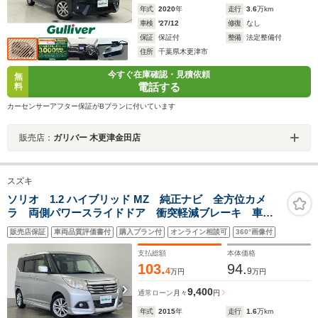
年式
2020
年
走行
3.6
万km
車検
'27/12
修復
なし
保証
保証付
整備
法定整備付
住所
千葉県木更津市
今すぐ在庫確認・見積依頼
無
電話する
料
カーセンサーアフター保証がBプランに付いています
販売店：
ガリバー 木更津金田店
スズキ
ソリオ 1.2 ハイブリッド MZ 純正ナビ 全方位カメ
ラ 両側パワースライドドア 衝突軽減ブレーキ 車線
逸脱警報 クルーズコントロール 社外前後ドラレコ
販売店保証
車両品質評価書付
購入プラン付
オンライン相談可
360°画像付
シートヒーター ETC 純正フロアマット 純正ドアバ
イザー スマートキー
支払総額
本体価格
103.
94.
4
9
万円
万円
9,400
通常ローン
月々
円
年式
2015
年
走行
1.6
万km