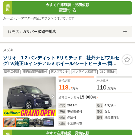
今すぐ在庫確認・見積依頼
無
電話する
料
カーセンサーアフター保証がBプランに付いています
販売店：
ガリバー 姫路中地店
スズキ
ソリオ 1.2 バンディット Fリミテッド 社外ナビ/フルセ
グTV/純正15インチアルミホイール/シートヒーター/両側
パワースライドドア/バックカメラ/LEDヘッドライト/フォ
販売店保証
車両品質評価書付
購入プラン付
オンライン相談可
360°画像付
グランプ/ビルトインETC/純正フロアマット/スマートキ
ー/禁煙車
支払総額
本体価格
118.
110.
7
9
万円
万円
15,000
通常ローン
月々
円
年式
2017
年
走行
4.9
万km
車検
車検整備付
修復
なし
保証
保証付
整備
法定整備付
住所
千葉県柏市
今すぐ在庫確認・見積依頼
無