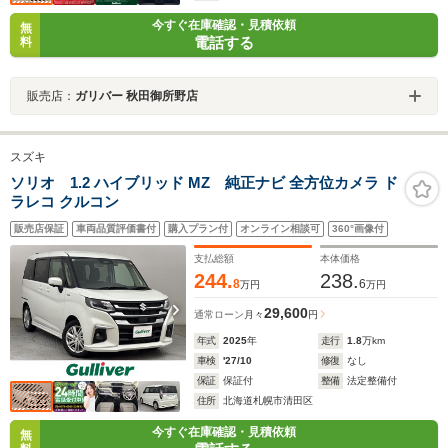
今すぐ在庫確認・見積依頼
無
電話する
料
販売店：
ガリバー 秋田御所野店
スズキ
ソリオ 1.2 ハイブリッド MZ 純正ナビ 全方位カメラ ド
ラレコ クルコン
販売店保証
車両品質評価書付
購入プラン付
オンライン相談可
360°画像付
支払総額
本体価格
244.
238.
8
6
万円
万円
29,600
通常ローン
月々
円
年式
2025
年
走行
1.8
万km
車検
'27/10
修復
なし
保証
保証付
整備
法定整備付
住所
北海道札幌市清田区
今すぐ在庫確認・見積依頼
無