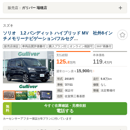
販売店：
ガリバー 瑞穂店
スズキ
ソリオ 1.2 バンディット ハイブリッド MV 社外8イン
チメモリーナビゲーション/フルセグ
TV/CD/DVD/SD/Bluetooth/ETC/両側パワースライドド
販売店保証
車両品質評価書付
購入プラン付
オンライン相談可
360°画像付
ア/D席シートヒーター/後席サンシェード/ISOFIX対応/パ
ドルシフト/革巻きステアリング/アイドリングストップ
支払総額
本体価格
125.
119.
8
4
万円
万円
15,900
通常ローン
月々
円
年式
2018
年
走行
5.8
万km
車検
'27/11
修復
なし
保証
保証付
整備
法定整備付
住所
佐賀県三養基郡
今すぐ在庫確認・見積依頼
無
電話する
料
カーセンサーアフター保証がBプランに付いています