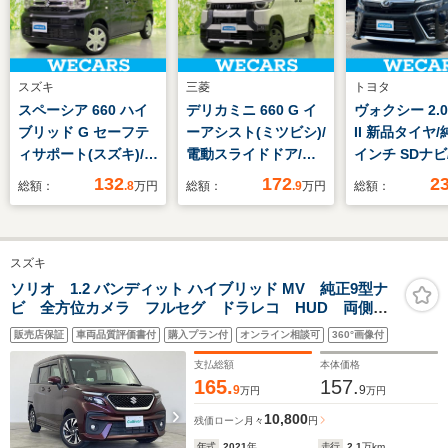
スズキ
三菱
トヨタ
スペーシア 660 ハイ
デリカミニ 660 G イ
ヴォクシー 2.0
ブリッド G セーフテ
ーアシスト(ミツビシ)/
II 新品タイヤ/
ィサポート(スズキ)/車
電動スライドドア/シ
インチ SDナビ
線逸脱防止支援システ
ートヒーター 前席/車
プダウンモニタ
132
172
2
総額：
.8
万円
総額：
.9
万円
総額：
ム/アイドリングスト
線逸脱防止支援システ
外 11.4インチ
ップ/禁煙車/エアバッ
ム/ヘッドランプ
セーフティセン
グ 運転席/エアバッグ
LED/EBD付ABS/ルー
側電動スライド
スズキ
助手席/パワーウイン
フレール/禁煙車/エア
車線逸脱防止
ドウ/エンジンスター
バッグ 運転席
テム/ドライブ
ソリオ 1.2 バンディット ハイブリッド MV 純正9型ナ
ビ 全方位カメラ フルセグ ドラレコ HUD 両側電
トボタン/キーレスス
ダー 前後
動スライドドア 追従クルーズコントロール レーンア
タートシステム
販売店保証
車両品質評価書付
購入プラン付
オンライン相談可
360°画像付
シスト LEDライト オートライト プッシュスター
ト スマートキー 電格ミラー 禁煙車
支払総額
本体価格
165.
157.
9
9
万円
万円
10,800
残価ローン
月々
円
年式
2021
年
走行
2.1
万km