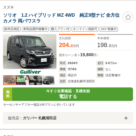
スズキ
ソリオ 1.2 ハイブリッド MZ 4WD 純正9型ナビ 全方位
カメラ 両パワスラ
販売店保証
車両品質評価書付
購入プラン付
オンライン相談可
360°画像付
支払総額
本体価格
204.
198.
8
9
万円
万円
19,800
通常ローン
月々
円
年式
2024
年
走行
3.0
万km
車検
'27/03
修復
なし
保証
保証付
整備
法定整備付
住所
北海道札幌市清田区
今すぐ在庫確認・見積依頼
無
電話する
料
カーセンサーアフター保証がBプランに付いています
販売店：
ガリバー 札幌清田店