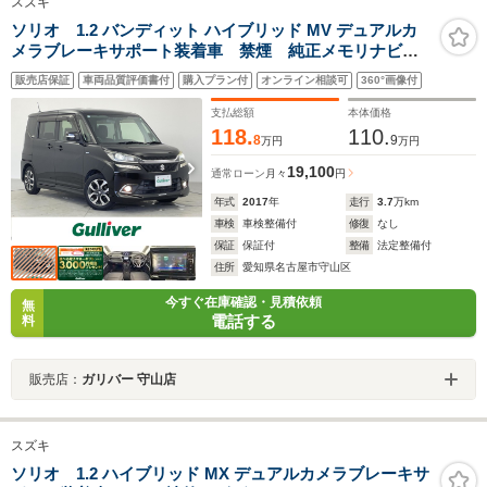
スズキ
ソリオ 1.2 バンディット ハイブリッド MV デュアルカ
メラブレーキサポート装着車 禁煙 純正メモリナビ
フルセグTV BT バックカメラ 両側電動スライドド
販売店保証
車両品質評価書付
購入プラン付
オンライン相談可
360°画像付
ア デュアルカメラブレーキサポート 車線逸脱防止
シートヒーター クルーズコントロール 純正フロアマ
支払総額
本体価格
ット 純正15インチAW
118.
110.
8
9
万円
万円
19,100
通常ローン
月々
円
年式
2017
年
走行
3.7
万km
車検
車検整備付
修復
なし
保証
保証付
整備
法定整備付
住所
愛知県名古屋市守山区
今すぐ在庫確認・見積依頼
無
電話する
料
販売店：
ガリバー 守山店
スズキ
ソリオ 1.2 ハイブリッド MX デュアルカメラブレーキサ