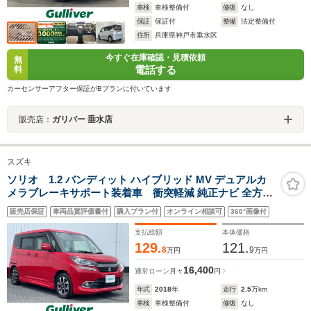
車検
車検整備付
修復
なし
保証
保証付
整備
法定整備付
住所
兵庫県神戸市垂水区
今すぐ在庫確認・見積依頼
無
電話する
料
カーセンサーアフター保証がBプランに付いています
販売店：
ガリバー 垂水店
スズキ
ソリオ 1.2 バンディット ハイブリッド MV デュアルカ
メラブレーキサポート装着車 衝突軽減 純正ナビ 全方位
両側電動 ETC
販売店保証
車両品質評価書付
購入プラン付
オンライン相談可
360°画像付
支払総額
本体価格
129.
121.
8
9
万円
万円
16,400
通常ローン
月々
円
年式
2018
年
走行
2.5
万km
車検
車検整備付
修復
なし