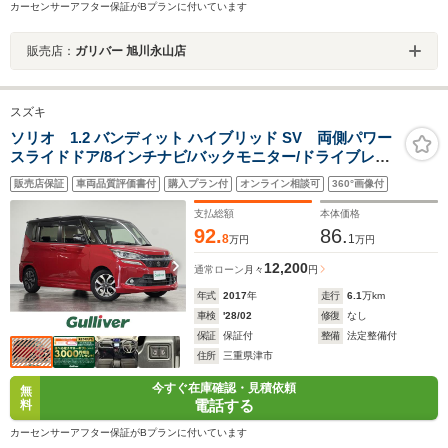
カーセンサーアフター保証がBプランに付いています
販売店：
ガリバー 旭川永山店
スズキ
ソリオ 1.2 バンディット ハイブリッド SV 両側パワー
スライドドア/8インチナビ/バックモニター/ドライブレコ
ーダー/ETC/デュアルカメラブレーキサポート/車線逸脱警
販売店保証
車両品質評価書付
購入プラン付
オンライン相談可
360°画像付
報/クルーズコントロール/シートヒーター/オートライ
ト/LEDヘッドライト
支払総額
本体価格
92.
86.
8
1
万円
万円
12,200
通常ローン
月々
円
年式
2017
年
走行
6.1
万km
車検
'28/02
修復
なし
保証
保証付
整備
法定整備付
住所
三重県津市
今すぐ在庫確認・見積依頼
無
電話する
料
カーセンサーアフター保証がBプランに付いています