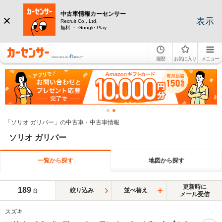
中古車情報カーセンサー
表示
Recruit Co., Ltd.
無料 － Google Play
履歴
お気に入り
メニュー
「ソリオ ガリバー」の中古車・中古車情報
ソリオ ガリバー
一覧から探す
地図から探す
更新時に
189
絞り込み
並べ替え
台
メール受信
スズキ