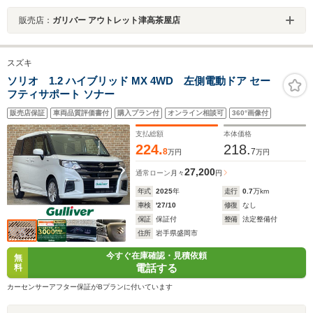
販売店：
ガリバー アウトレット津高茶屋店
スズキ
ソリオ 1.2 ハイブリッド MX 4WD 左側電動ドア セー
フティサポート ソナー
販売店保証
車両品質評価書付
購入プラン付
オンライン相談可
360°画像付
支払総額
本体価格
224.
218.
8
7
万円
万円
27,200
通常ローン
月々
円
年式
2025
年
走行
0.7
万km
車検
'27/10
修復
なし
保証
保証付
整備
法定整備付
住所
岩手県盛岡市
今すぐ在庫確認・見積依頼
無
電話する
料
カーセンサーアフター保証がBプランに付いています