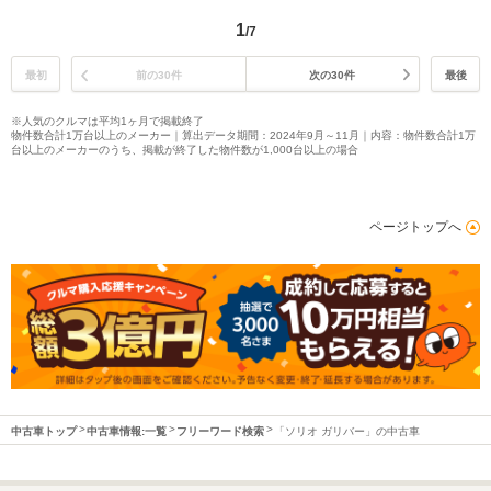
1
/7
最初
前の30件
次の30件
最後
※人気のクルマは平均1ヶ月で掲載終了
物件数合計1万台以上のメーカー｜算出データ期間：2024年9月～11月｜内容：物件数合計1万
台以上のメーカーのうち、掲載が終了した物件数が1,000台以上の場合
ページトップへ
中古車トップ
中古車情報:一覧
フリーワード検索
「ソリオ ガリバー」の中古車