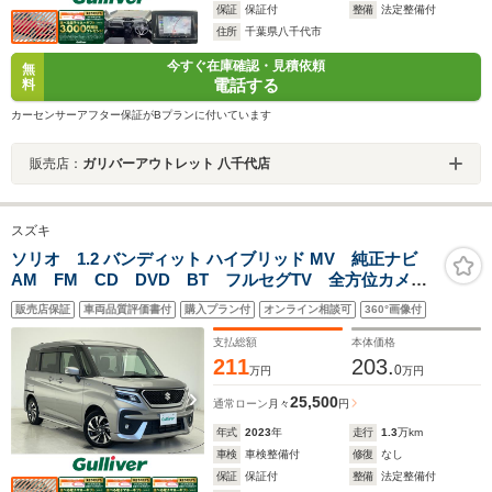
保証
保証付
整備
法定整備付
住所
千葉県八千代市
今すぐ在庫確認・見積依頼
無
電話する
料
カーセンサーアフター保証がBプランに付いています
販売店：
ガリバーアウトレット 八千代店
スズキ
ソリオ 1.2 バンディット ハイブリッド MV 純正ナビ
AM FM CD DVD BT フルセグTV 全方位カメ
ラ レーダークルコン 衝突被害軽減ブレーキ レーン
販売店保証
車両品質評価書付
購入プラン付
オンライン相談可
360°画像付
キープアシスト オートハイビーム 両側パワスラ ヘ
ッドアップディスプレイ
支払総額
本体価格
211
203.
0
万円
万円
25,500
通常ローン
月々
円
年式
2023
年
走行
1.3
万km
車検
車検整備付
修復
なし
保証
保証付
整備
法定整備付