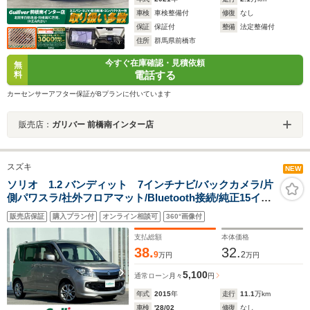
車検
車検整備付
修復
なし
保証
保証付
整備
法定整備付
住所
群馬県前橋市
今すぐ在庫確認・見積依頼
無
電話する
料
カーセンサーアフター保証がBプランに付いています
販売店：
ガリバー 前橋南インター店
スズキ
NEW
ソリオ 1.2 バンディット 7インチナビ/バックカメラ/片
側パワスラ/社外フロアマット/Bluetooth接続/純正15イン
チアルミホイール/オートライト/スマートキー/エンジンス
販売店保証
購入プラン付
オンライン相談可
360°画像付
タートボタン/取扱説明書/記録簿/パワステ
支払総額
本体価格
38.
32.
9
2
万円
万円
5,100
通常ローン
月々
円
年式
2015
年
走行
11.1
万km
車検
'28/02
修復
なし