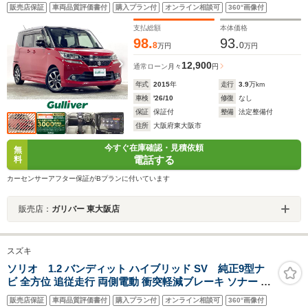
ール 衝突軽減ブレーキ レーンアシスト スマートキー プ
販売店保証
車両品質評価書付
購入プラン付
オンライン相談可
360°画像付
ッシュスタート オートライト 前後ドライブレコーダー
ETC
支払総額
本体価格
98.
93.
8
0
万円
万円
12,900
通常ローン
月々
円
年式
2015
年
走行
3.9
万km
車検
'26/10
修復
なし
保証
保証付
整備
法定整備付
住所
大阪府東大阪市
今すぐ在庫確認・見積依頼
無
電話する
料
カーセンサーアフター保証がBプランに付いています
販売店：
ガリバー 東大阪店
スズキ
ソリオ 1.2 バンディット ハイブリッド SV 純正9型ナ
ビ 全方位 追従走行 両側電動 衝突軽減ブレーキ ソナー レ
ーンアシスト パドルシフト ヘッドアップディスプレイ
販売店保証
車両品質評価書付
購入プラン付
オンライン相談可
360°画像付
LEDヘッド フォグ プッシュスタート スマートキー USB