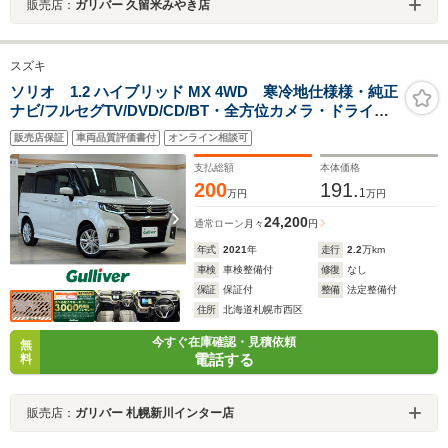
販売店：
ガリバー 久留米みやき店
スズキ
ソリオ 1.2 ハイブリッド MX 4WD 寒冷地仕様様・純正
ナビ/フルセグTV/DVD/CD/BT・全方位カメラ・ドライブ
レコーダー・両側パワースライドドア・衝突被害軽減ブ
販売店保証
車両品質評価書付
オンライン相談可
レーキ・レーダークルーズコントロール・パーキングセ
ンサー・横滑り防止
支払総額
本体価格
200
191.
1
万円
万円
24,200
通常ローン
月々
円
年式
2021
年
走行
2.2
万km
車検
車検整備付
修復
なし
保証
保証付
整備
法定整備付
住所
北海道札幌市西区
今すぐ在庫確認・見積依頼
無
電話する
料
販売店：
ガリバー 札幌新川インター店