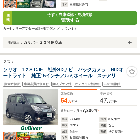
住所
三重県鈴鹿市
今すぐ在庫確認・見積依頼
無
電話する
料
カーセンサーアフター保証がBプランに付いています
販売店：
ガリバー ２３号鈴鹿店
スズキ
ソリオ 1.2 S-DJE 社外SDナビ バックカメラ HIDオ
ートライト 純正15インチアルミホイール ステアリン
グスイッチ 革巻きステアリング 電動格納ミラー ド
販売店保証
車両品質評価書付
購入プラン付
オンライン相談可
360°画像付
アバイザー スマートキー
支払総額
本体価格
54.
47.
8
7
万円
万円
7,200
通常ローン
月々
円
年式
2014
年
走行
8.6
万km
車検
'27/12
修復
なし
保証
保証付
整備
法定整備付
住所
秋田県秋田市