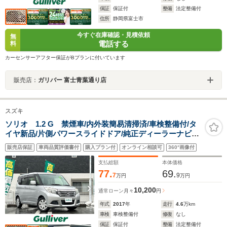
保証
保証付
整備
法定整備付
住所
静岡県富士市
今すぐ在庫確認・見積依頼
無
電話する
料
カーセンサーアフター保証がBプランに付いています
販売店：
ガリバー 富士青葉通り店
スズキ
ソリオ 1.2 G 禁煙車/内外装簡易清掃済/車検整備付/タ
イヤ新品/片側パワースライドドア/純正ディーラーナビ
CN-E203Z/ワンセグTV/FM/AM/CD/USB/フルフラットシ
販売店保証
車両品質評価書付
購入プラン付
オンライン相談可
360°画像付
ート/ISOFIX/純正フロアマット/純正ドアバイザー/プッシ
ュスタート
支払総額
本体価格
77.
69.
7
9
万円
万円
10,200
通常ローン
月々
円
年式
2017
年
走行
4.6
万km
車検
車検整備付
修復
なし
保証
保証付
整備
法定整備付