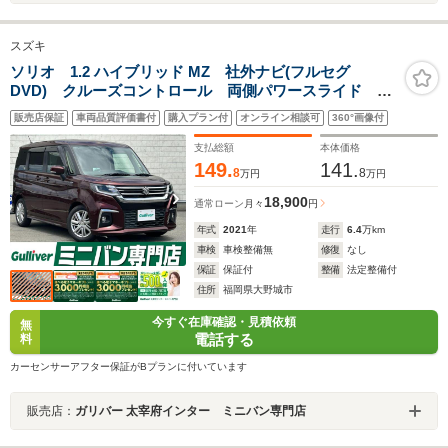
スズキ
ソリオ 1.2 ハイブリッド MZ 社外ナビ(フルセグ
DVD) クルーズコントロール 両側パワースライド シ
ートヒーター プッシュスタート スマートキー バッ
販売店保証
車両品質評価書付
購入プラン付
オンライン相談可
360°画像付
クカメラ 衝突軽減ブレーキ 横揺れ防止装置 USBポ
ート 純正アルミホイール
支払総額
本体価格
149.
141.
8
8
万円
万円
18,900
通常ローン
月々
円
年式
2021
年
走行
6.4
万km
車検
車検整備無
修復
なし
保証
保証付
整備
法定整備付
住所
福岡県大野城市
今すぐ在庫確認・見積依頼
無
電話する
料
カーセンサーアフター保証がBプランに付いています
販売店：
ガリバー 太宰府インター ミニバン専門店