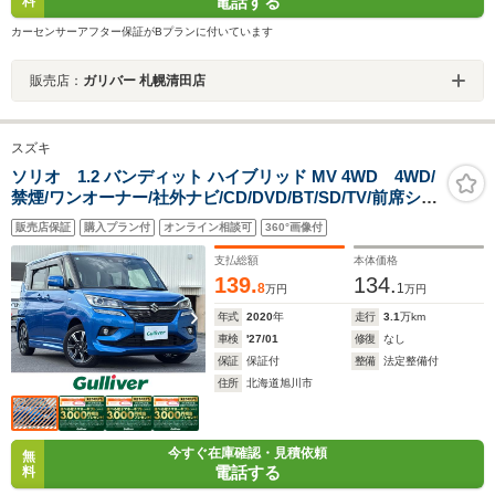
電話する
料
カーセンサーアフター保証がBプランに付いています
販売店：
ガリバー 札幌清田店
スズキ
ソリオ 1.2 バンディット ハイブリッド MV 4WD 4WD/
禁煙/ワンオーナー/社外ナビ/CD/DVD/BT/SD/TV/前席シー
トヒーター/ドライブレコーダー/片側パワースライドドア/
販売店保証
購入プラン付
オンライン相談可
360°画像付
バックカメラ/パドルシフト/セーフティーサポート
支払総額
本体価格
139.
134.
8
1
万円
万円
年式
2020
年
走行
3.1
万km
車検
'27/01
修復
なし
保証
保証付
整備
法定整備付
住所
北海道旭川市
今すぐ在庫確認・見積依頼
無
電話する
料