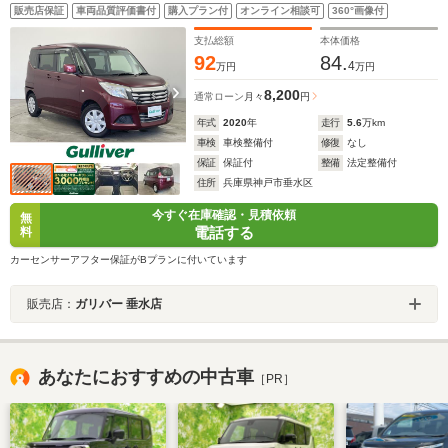
ンキープアシスト・社外ナビ・バックカメラ・パワース
販売店保証
車両品質評価書付
購入プラン付
オンライン相談可
360°画像付
ライドドア・コーナーセンサー・ETC・前方ドラレコ・
オートライト・スマートキー・シートヒーター
支払総額
本体価格
92
84.
4
万円
万円
8,200
通常ローン
月々
円
年式
2020
年
走行
5.6
万km
車検
車検整備付
修復
なし
保証
保証付
整備
法定整備付
住所
兵庫県神戸市垂水区
今すぐ在庫確認・見積依頼
無
電話する
料
カーセンサーアフター保証がBプランに付いています
販売店：
ガリバー 垂水店
あなたにおすすめの中古車
［PR］