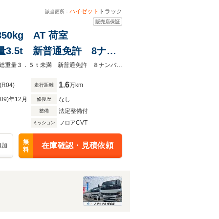
ハイゼット
トラック
該当箇所：
販売店保証
50kg AT 荷室
総重量3.5t 新普通免許 8ナン
小型 トラック 左スライド
全国納車 業販歓迎 保証付 仕上済 小型 中型 トラック リース ローン総重量３．５ｔ未満 新普通免許 ８ナンバー エンジン型式 ＫＦ ６６０ｃｃ 保証付 小型 トラック
1.6
(R04)
万km
走行距離
R09)年12月
なし
修復歴
法定整備付
整備
フロアCVT
ミッション
無
在庫確認・見積依頼
追加
料