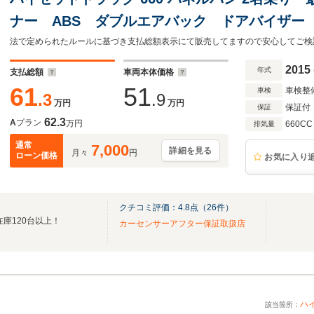
ナー ABS ダブルエアバック ドアバイザー
2015
年式
支払総額
車両本体価格
61
51
車検整
車検
.3
.9
万円
万円
保証付
保証
62.3
A
プラン
万円
660CC
排気量
通常
7,000
詳細を見る
月々
円
ローン価格
お気に入り
クチコミ評価：
4.8
点（
26
件）
在庫120台以上！
カーセンサーアフター保証取扱店
ハ
該当箇所：