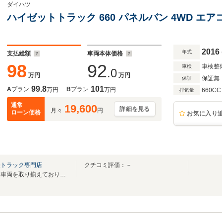
ダイハツ
ハイゼットトラック 660 パネルバン 4WD エ
2016
年式
支払総額
車両本体価格
98
92
車検整
車検
.0
万円
万円
保証無
保証
99.8
101
A
プラン
B
プラン
万円
万円
660CC
排気量
通常
19,600
詳細を見る
月々
円
ローン価格
お気に入り
軽トラック専門店
クチコミ評価：－
軽トラック専門店です。良質な車両を取り揃えております！