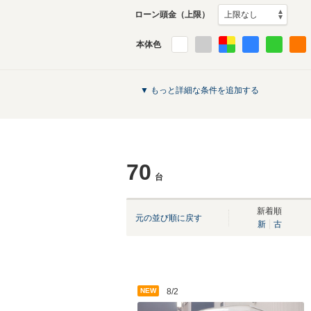
ローン頭金（上限）
本体色
▼ もっと詳細な条件を追加する
70
台
新着順
元の並び順に戻す
新
古
NEW
8/2