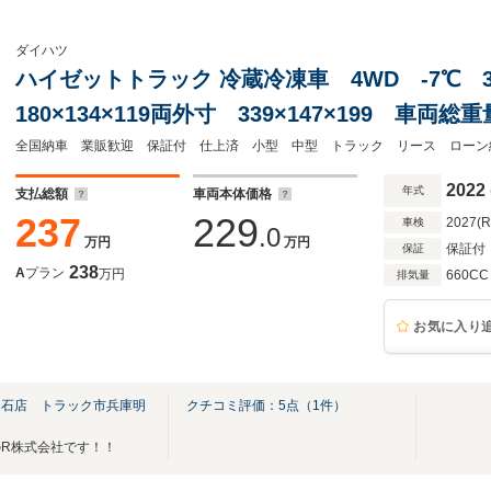
ダイハツ
ハイゼットトラック 冷蔵冷凍車 4WD -7℃ 3
180×134×119両外寸 339×147×199 車両
バー エンジン型式 KF 660cc 保証付 
扉 4WD
2022
年式
支払総額
車両本体価格
237
229
2027(
車検
.0
万円
万円
保証付
保証
238
A
プラン
万円
660CC
排気量
お気に入り
明石店 トラック市兵庫明
クチコミ評価：
5
点（
1
件）
R株式会社です！！