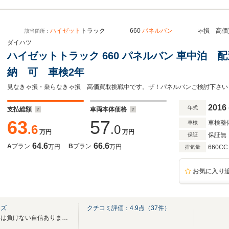
ハイゼット
トラック 660
パネルバン
ゃ損 高価買取
該当箇所：
ダイハツ
ハイゼットトラック 660 パネルバン 車中泊
納 可 車検2年
見なきゃ損・乗らなきゃ損 高価買取挑戦中です。ザ！パネルバンご検討下さい
2016
年式
支払総額
車両本体価格
63
57
車検整
車検
.6
.0
万円
万円
保証無
保証
64.6
66.6
A
プラン
B
プラン
万円
万円
660CC
排気量
お気に入り
ーズ
クチコミ評価：
4.9
点（
37
件）
お買い得日本一に挑戦中！価格は負けない自信あります！！