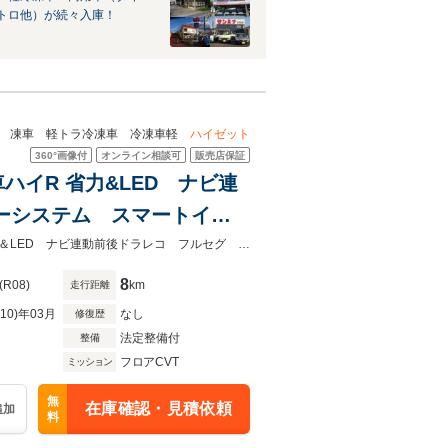
トロ他）が続々入庫！
凍車 軽トラ冷凍車 冷凍車軽
ハイゼット
360°
画像付
オンライン相談可
販売店保証
ハイR 省力&LED ナビ連
ーシステム スマートイン
.0 コーナーセンサー
ダイハツサブディーラー！ 常時在庫多数！ 自社で製造販売もしてます！省力＆LED ナビ連動前後ドラレコ フルセグ キーフリー スマートインナーミラー＆バックモニタ ETC2.0
イゼット
8
(R08)
km
走行距離
R10)年03月
なし
修復歴
法定整備付
整備
フロアCVT
ミッション
無
在庫確認・見積依頼
追加
料