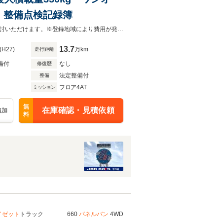
 整備点検記録簿
法で定められたルールに基づき支払総額表示にて販売してますので安心してご検討いただけます。※登録地域により費用が発生する場合がございます。【06-6900-3100】までご相談ください
13.7
(H27)
万km
走行距離
備付
なし
修復歴
法定整備付
整備
フロア4AT
ミッション
無
在庫確認・見積依頼
追加
料
イゼット
トラック 660
パネルバン
4WD