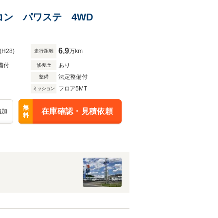
アコン パワステ 4WD
6.9
(H28)
万km
走行距離
備付
あり
修復歴
法定整備付
整備
フロア5MT
ミッション
無
在庫確認・見積依頼
追加
料