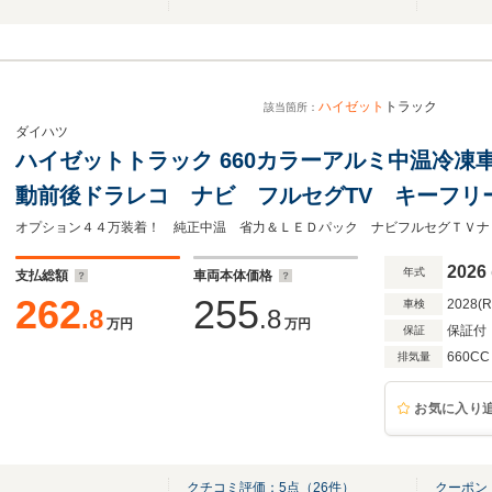
ハイゼット
トラック C
該当箇所：
ダイハツ
ハイゼットトラック 660カラーアルミ中温冷凍車
動前後ドラレコ ナビ フルセグTV キーフリ
ナーミラー&バックモニター スマアシ ETC2
CVT 軽冷凍 軽トラ 冷凍車 ハイゼット
2026
年式
支払総額
車両本体価格
262
255
2028(
車検
.8
.8
万円
万円
保証付
保証
660CC
排気量
お気に入り
クチコミ評価：
5
点（
26
件）
クーポン