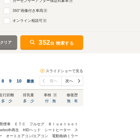
カーセンサーアフター保証対象車
360
°画像付き車両
オンライン相談可
352
をクリア
台 検索する
スライドショーで見る
8
9
10
前へ
次へ
最後
走行距離
排気量
車検
修復歴
多
少
多
少
付
無
無
有
禁煙車 ＥＴＣ フルセグ Ｂｌｕｅｔｏｏｔ
etooth再生 HIDヘッド シートヒーター ス
ー オートエアコン/エアコン 電動格納ミラー