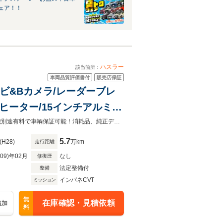
ェア！！
ハスラー
該当箇所：
車両品質評価書付
販売店保証
ナビ&Bカメラ/レーダーブレ
ヒーター/15インチアルミホ
★頭金0円★120回払い★事前審査対応★自営・パートアルバイト・学生でも可能別途有料で車輌保証可能！消耗品、純正ディーラーOPも対応★詳しくはスタッフまでお問い合わせください！！
5.7
(H28)
万km
走行距離
R09)年02月
なし
修復歴
法定整備付
整備
インパネCVT
ミッション
無
在庫確認・見積依頼
追加
料