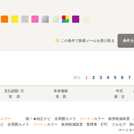
この条件で新着メールを受け取る
条件
1
2
3
4
5
6
7
最初
支払総額
本体価格
年式
安
高
安
高
新
古
ハスラー
能！★純正ナビ 全周囲カメラ
ツートン
カラー 衝突軽減装置 
 全周囲カメラ
ツートン
カラー 衝突軽減装置 禁煙車 ETC フルセグ Blu
マートキ