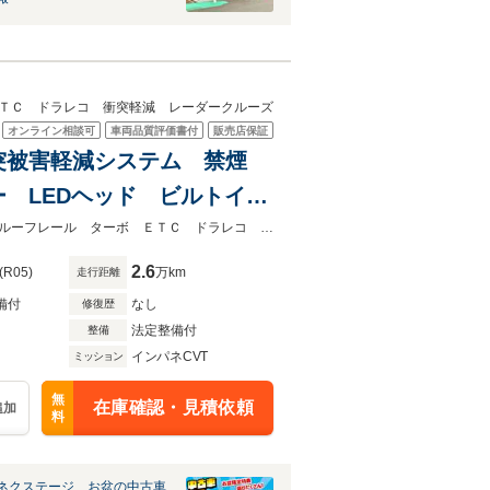
ＴＣ ドラレコ 衝突軽減 レーダークルーズ
オンライン相談可
車両品質評価書付
販売店保証
 衝突被害軽減システム 禁煙
 LEDヘッド ビルトイン
オートライト オートエアコ
★グループ約３０，０００台の在庫から取り寄せ可能！★新品ナビ ツートン ルーフレール ターボ ＥＴＣ ドラレコ 衝突軽減 レーダークルーズ
2.6
(R05)
万km
走行距離
備付
なし
修復歴
法定整備付
整備
インパネCVT
ミッション
無
在庫確認・見積依頼
追加
料
ネクステージ お盆の中古車