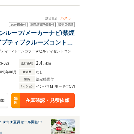
ハスラー
該当箇所：
360°
画像付
車両品質評価書付
販売店保証
トーンルーフ/メーカーナビ/禁煙
ダプティブクルーズコントロ
uetoothAudio/スマート
★ローンOK【自営・パートアルバイトでも可能】★当社専用保証も選べます★ボディー2トーンカラー★ヒルディセントコントロール★Bluetooth★グリップコントロール★パドルシフト★
3.4
(R02)
万km
走行距離
R09)年06月
なし
修復歴
法定整備付
整備
インパネMTモード付CVT
ミッション
無
在庫確認・見積依頼
追加
料
：★☆★夏得セール開催中
報