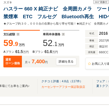
360°
画像付
スズキ
ハスラー 660 X 純正ナビ 全周囲カメラ 
禁煙車 ETC フルセグ Bluetooth再生 
スマートキー オートエアコン/エアコン 電動
2016
年式
支払総額
車両本体価格
59
52
2027(
車検
.9
.1
万円
万円
保証付
保証
61.5
61.6
A
プラン
B
プラン
万円
万円
660CC
排気量
通常
7,400
詳細を見る
月々
円
ローン価格
お気に入り
クチコミ評価：
4.8
点（
117
件）
フェア：
車場にてお車をご案内♪
夏トクフ
カーセンサーアフター保証取扱店