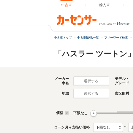
中古車
輸入車
中古車トップ
中古車情報:一覧
フリーワード検索
「ハスラー ツートン
メーカー
モデル・
選択する
車名
グレード
地域
市区町村
選択する
価格
下限なし
〜
ローン月々支払い価格