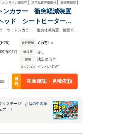
オンライン相談可
車両品質評価書付
販売店保証
ツートンカラー 衝突軽減装置
HIDヘッド シートヒーター
格納ミラー
★グループ約３０，０００台の在庫から取り寄せ可能！★純正ナビ 全周囲カメラ ツートンカラー 衝突軽減装置 禁煙車 ＥＴＣ フルセグ Ｂｌｕｅｔｏｏｔｈ
7.5
(H28)
万km
走行距離
R09)年07月
なし
修復歴
法定整備付
整備
インパネCVT
ミッション
無
在庫確認・見積依頼
追加
料
ネクステージ お盆の中古車
ェア！！