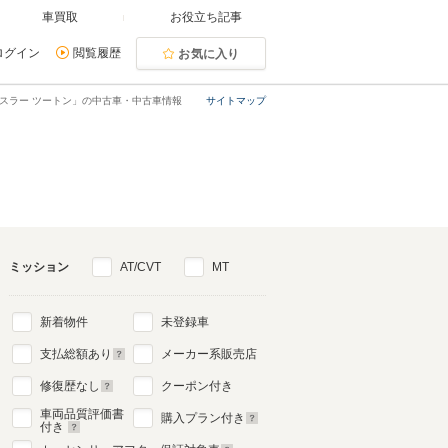
車買取
お役立ち記事
ログイン
閲覧履歴
お気に入り
スラー ツートン」の中古車・中古車情報
サイトマップ
ミッション
AT/CVT
MT
新着物件
未登録車
支払総額あり
メーカー系販売店
修復歴なし
クーポン付き
車両品質評価書
購入プラン付き
付き