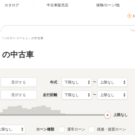
カタログ
中古車販売店
保険/ローン/他
「ハ
「ハスラー ツートン」の中古車
」の中古車
〜
年式
選択する
〜
走行距離
選択する
上限なし
ローン種類
通常ローン
残価・据置ローン