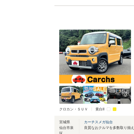
クロカン・ＳＵＶ
黄白II
宮城県
カーチスメガ仙台
仙台市泉
良質なおクルマを多数取り揃
区