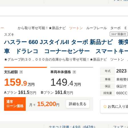
ラー
から取り寄せ可能！★新品ナビ
ツートン
ルーフレール ターボ Ｅ
360°
画像付
スズキ
ハスラー 660 JスタイルII ターボ 新品ナビ
車 ドラレコ コーナーセンサー スマートキー
ETC 純正15インチアルミ 車線逸脱警報 
ン LEDフォグ
2023
年式
支払総額
車両本体価格
159
149
車検整
車検
.9
.4
万円
万円
保証付
保証
161.5
161.6
A
プラン
B
プラン
万円
万円
660CC
排気量
通常
15,200
詳細を見る
月々
円
ローン価格
お気に入り
クチコミ評価：
4.9
点（
647
件）
フェア：