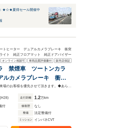
：★☆★夏得セール開催中
報
th シートヒーター デュアルカメラブレーキ 衝突
トライト 純正フロアマット 純正ドアバイザー
オンライン相談可
車両品質評価書付
販売店保証
メラ 禁煙車 ツートンカラ
デュアルカメラブレーキ 衝突
アマット 純正ドアバイザー
◆当店以外で購入される場合は陸送費用等、別途費用が発生します。◆販売はご来場のお客様を優先させて頂きます。◆あらかじめご確認下さい※販売は一般のお客様に限ります。
1.2
(H28)
万km
走行距離
備付
なし
修復歴
法定整備付
整備
インパネCVT
ミッション