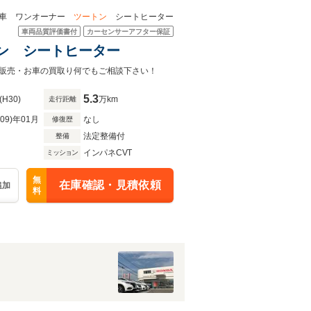
ワンオーナー
ツートン
シートヒーター
車両品質評価書付
カーセンサーアフター保証
トン シートヒーター
販売・お車の買取り何でもご相談下さい！
5.3
(H30)
万km
走行距離
R09)年01月
なし
修復歴
法定整備付
整備
インパネCVT
ミッション
無
在庫確認・見積依頼
追加
料