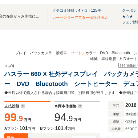
クチコミ評価：
4.7
点（
125
件）
クーポン
カーチス福岡西では、全国1万台の在庫からお客様にピッタリのお車をお探し致します！
★☆★
カーセンサーアフター保証取扱店
フェア情
ー
プレイ バックカメラ 禁煙車
ツートン
カラー DVD Blueotoo
軽減 車線逸脱 HIDオー
360°
画像付
スズキ
ハスラー 660 X 社外ディスプレイ バックカ
ー DVD Blueotooth シートヒーター 
軽減 車線逸脱 HIDオートライト 純正フロ
2016
年式
支払総額
車両本体価格
99
94
車検整
車検
.9
.9
万円
万円
保証付
保証
101
101.4
A
プラン
B
プラン
万円
万円
660CC
排気量