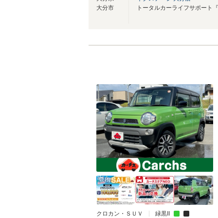
大分市
クロカン・ＳＵＶ
緑黒II