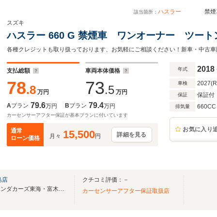
ハスラー
禁煙車 
該当箇所：
スズキ
ハスラー 660 G 禁煙車 ワンオーナー ツー
各種クレジットも取り扱っております、お気軽にご相談ください！新車・中古車
2018
年式
支払総額
車両本体価格
78
73
2027(
車検
.8
.5
万円
万円
保証付
保証
79.6
79.4
A
プラン
B
プラン
万円
万円
660CC
排気量
カーセンサーアフター保証が基本プランに付いています
お気に入り
通常
15,500
詳細を見る
月々
円
ローン価格
島店
クチコミ評価：－
信頼と実績の安心ディーラーホンダカーズ東海・富木島店！
カーセンサーアフター保証取扱店