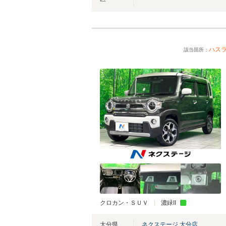
ハス
該当箇所：
クロカン・ＳＵＶ
濃緑II
大分県
ネクステージ 大分店