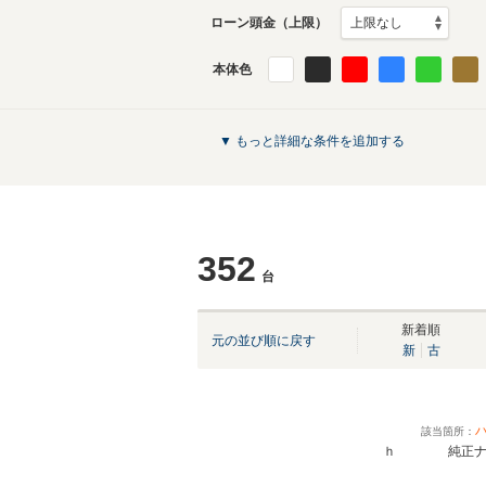
ローン頭金（上限）
本体色
▼ もっと詳細な条件を追加する
352
台
新着順
元の並び順に戻す
新
古
該当箇所：
ｈ 純正ナビ