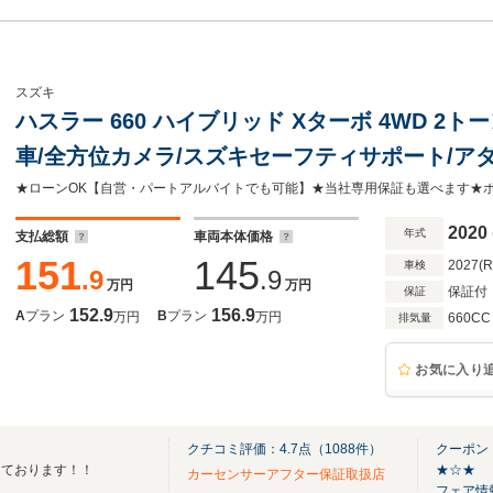
スズキ
ハスラー 660 ハイブリッド Xターボ 4WD 2
車/全方位カメラ/スズキセーフティサポート/ア
ール/シートヒーター/LEDヘッドライト/フルセグ/Bl
キー/ヒルディセントコントロール
2020
年式
支払総額
車両本体価格
151
145
2027(
車検
.9
.9
万円
万円
保証付
保証
152.9
156.9
A
プラン
B
プラン
万円
万円
660CC
排気量
お気に入り
クチコミ評価：
4.7
点（
1088
件）
クーポン
えております！！
★☆★
カーセンサーアフター保証取扱店
フェア情