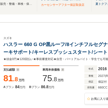
トータルカーライフサポート『販売・整備・車検・保険』を実現♪
夏トクフ
カーセンサーアフター保証取扱店
スズキ
ハスラー 660 G OP黒ルーフ/8インチフルセグ
ーキサポート/キーレスプッシュスタート/シート
イール
2016
年式
支払総額
車両本体価格
81
75
2027(
車検
.8
.8
万円
万円
保証付
保証
84
86.8
A
プラン
B
プラン
万円
万円
660CC
排気量
お気に入り