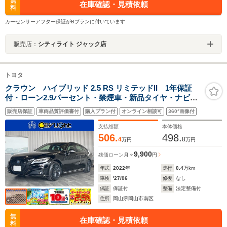
無
在庫確認・見積依頼
料
カーセンサーアフター保証がBプランに付いています
販売店：
シティライト ジャック店
トヨタ
クラウン ハイブリッド 2.5 RS リミテッドII 1年保証
付・ローン2.9パーセント・禁煙車・新品タイヤ・ナビ・
TV・Bluetooth・バックモニター・トヨタセーフティ・ク
販売店保証
車両品質評価書付
購入プラン付
オンライン相談可
360°画像付
ルーズコントロール・ブラインドスポットモニター・シ
ートエアコン・黒レザーシート・ドラレコ
支払総額
本体価格
506.
498.
4
8
万円
万円
9,900
残価ローン
月々
円
年式
2022
年
走行
0.4
万km
車検
'27/06
修復
なし
保証
保証付
整備
法定整備付
住所
岡山県岡山市南区
無
在庫確認・見積依頼
料