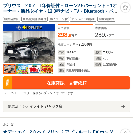
プリウス 2.0 Z 1年保証付・ローン2.9パーセント・1オ
ーナー・新品タイヤ・12.3型ナビ・TV・Bluetooth・パノ
ラミックビューモニター・トヨタセーフティ・クルーズ
販売店保証
車両品質評価書付
購入プラン付
オンライン相談可
360°画像付
コントロール・ブラインドスポットモニター・赤黒レザ
ーシート
支払総額
本体価格
298.
289.
6
8
万円
万円
7,100
残価ローン
月々
円
年式
2023
年
走行
7.8
万km
車検
車検整備付
修復
なし
保証
保証付
整備
法定整備付
住所
岡山県岡山市南区
無
在庫確認・見積依頼
料
カーセンサーアフター保証がBプランに付いています
販売店：
シティライト ジャック店
ホンダ
オデッセイ 2.0 ハイブリッド アブソルート EX ホンダ