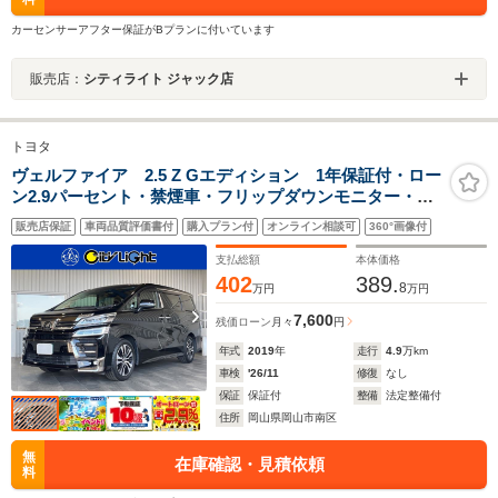
カーセンサーアフター保証がBプランに付いています
販売店：
シティライト ジャック店
トヨタ
ヴェルファイア 2.5 Z Gエディション 1年保証付・ロー
ン2.9パーセント・禁煙車・フリップダウンモニター・ナ
ビ・TV・CD・DVD・Bluetooth・バックモニター・クル
販売店保証
車両品質評価書付
購入プラン付
オンライン相談可
360°画像付
ーズコントロール・両側パワースライド・パワーバック
ドア・シートエアコン・ドラレコ・ETC
支払総額
本体価格
402
389.
8
万円
万円
7,600
残価ローン
月々
円
年式
2019
年
走行
4.9
万km
車検
'26/11
修復
なし
保証
保証付
整備
法定整備付
住所
岡山県岡山市南区
無
在庫確認・見積依頼
料