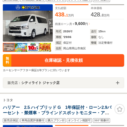
イオーディオ・TV・Bluetooth・AppleCarPlay・USB・
トヨタセーフティ・クルーズコントロール
支払総額
本体価格
438.
428.
1
8
万円
万円
9,600
残価ローン
月々
円
年式
2026
年
走行
15
km
車検
'29/06
修復
なし
保証
保証付
整備
法定整備付
住所
岡山県岡山市南区
無
在庫確認・見積依頼
料
カーセンサーアフター保証がBプランに付いています
販売店：
シティライト ジャック店
トヨタ
ハリアー 2.5 ハイブリッド G 1年保証付・ローン2.9パ
ーセント・禁煙車・ブラインドスポットモニター・アク
セサリーコンセント・新品タイヤ・純正ナビ・TV・
販売店保証
車両品質評価書付
購入プラン付
オンライン相談可
360°画像付
Bluetooth・バックモニター・トヨタセーフティ・パワー