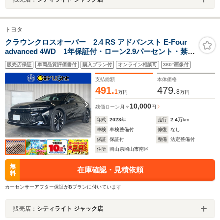
トヨタ
クラウンクロスオーバー 2.4 RS アドバンスト E-Four
advanced 4WD 1年保証付・ローン2.9パーセント・禁煙
車・1オーナー・リヤサポートpkg・ムーンルーフ・パノ
販売店保証
車両品質評価書付
購入プラン付
オンライン相談可
360°画像付
ラミックビューモニター・トヨタチームメイト・ドラレ
コ・デジタルインナーミラー・新品タイヤ・ナビ・TV・
支払総額
本体価格
Bluetooth・USB
491.
479.
1
8
万円
万円
10,000
残価ローン
月々
円
年式
2023
年
走行
2.4
万km
車検
車検整備付
修復
なし
保証
保証付
整備
法定整備付
住所
岡山県岡山市南区
無
在庫確認・見積依頼
料
カーセンサーアフター保証がBプランに付いています
販売店：
シティライト ジャック店