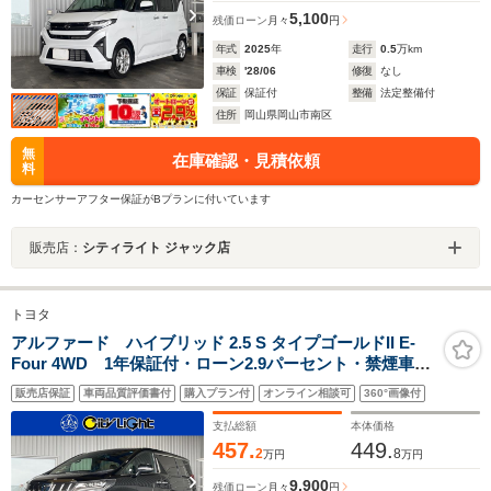
5,100
残価ローン
月々
円
年式
2025
年
走行
0.5
万km
車検
'28/06
修復
なし
保証
保証付
整備
法定整備付
住所
岡山県岡山市南区
無
在庫確認・見積依頼
料
カーセンサーアフター保証がBプランに付いています
販売店：
シティライト ジャック店
トヨタ
アルファード ハイブリッド 2.5 S タイプゴールドII E-
Four 4WD 1年保証付・ローン2.9パーセント・禁煙車・
1オーナー・JBL・フリップダウンモニター・パノラミッ
販売店保証
車両品質評価書付
購入プラン付
オンライン相談可
360°画像付
クビューモニター・パーキングアシスト・ブラインドス
ポットモニター・デジタルインナーミラー・TV・DVD・
支払総額
本体価格
Bluetooth
457.
449.
2
8
万円
万円
9,900
残価ローン
月々
円