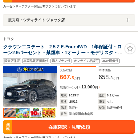
カーセンサーアフター保証がBプランに付いています
販売店：
シティライト ジャック店
トヨタ
クラウンエステート 2.5 Z E-Four 4WD 1年保証付・ロ
ーン2.9パーセント・禁煙車・1オーナー・モデリスタ・パ
ノラマルーフ・ルーフレール・12型ナビ・TV・
販売店保証
車両品質評価書付
購入プラン付
オンライン相談可
360°画像付
Bluetooth・パノラミックビューモニター・トヨタセーフ
ティ・トヨタチームメイト・黒レザーシート
支払総額
本体価格
667.
658.
5
8
万円
万円
13,000
残価ローン
月々
円
年式
2025
年
走行
0.8
万km
車検
'28/12
修復
なし
保証
保証付
整備
法定整備付
住所
岡山県岡山市南区
無
在庫確認・見積依頼
料
カーセンサーアフター保証がBプランに付いています