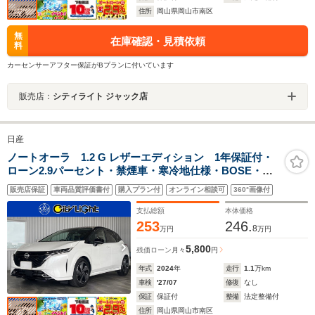
住所
岡山県岡山市南区
無
在庫確認・見積依頼
料
カーセンサーアフター保証がBプランに付いています
販売店：
シティライト ジャック店
日産
ノートオーラ 1.2 G レザーエディション 1年保証付・
ローン2.9パーセント・禁煙車・寒冷地仕様・BOSE・プ
ロパイロット・シートヒーター・ステアリングヒータ
販売店保証
車両品質評価書付
購入プラン付
オンライン相談可
360°画像付
ー・SOS・ワイヤレス充電・ETC2.0・ナビ・TV・
Bluetooth・アラウンドビューモニター・前後ドラレコ
支払総額
本体価格
253
246.
8
万円
万円
5,800
残価ローン
月々
円
年式
2024
年
走行
1.1
万km
車検
'27/07
修復
なし
保証
保証付
整備
法定整備付
住所
岡山県岡山市南区