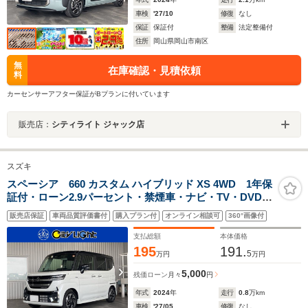
車検
'27/10
修復
なし
保証
保証付
整備
法定整備付
住所
岡山県岡山市南区
無
在庫確認・見積依頼
料
カーセンサーアフター保証がBプランに付いています
販売店：
シティライト ジャック店
スズキ
スペーシア 660 カスタム ハイブリッド XS 4WD 1年保
証付・ローン2.9パーセント・禁煙車・ナビ・TV・DVD・
Bluetooth・バックモニター・スズキセーフティ・アイド
販売店保証
車両品質評価書付
購入プラン付
オンライン相談可
360°画像付
リングストップ・クルーズコントロール・両側パワース
ライド・シートヒーター・LEDオートライト
支払総額
本体価格
195
191.
5
万円
万円
5,000
残価ローン
月々
円
年式
2024
年
走行
0.8
万km
車検
'27/05
修復
なし