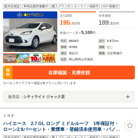
ー・ブラインドスポットモニター・ディスプレイオーデ
販売店保証
車両品質評価書付
購入プラン付
オンライン相談可
360°画像付
ィオ・Bluetooth・USB・トヨタセーフティ・クルーズコ
ントロール・ETC
支払総額
本体価格
195.
189.
9
8
万円
万円
5,100
残価ローン
月々
円
年式
2024
年
走行
3.0
万km
車検
'27/01
修復
なし
保証
保証付
整備
法定整備付
住所
岡山県岡山市南区
無
在庫確認・見積依頼
料
カーセンサーアフター保証がBプランに付いています
販売店：
シティライト ジャック店
トヨタ
ハイエース 2.7 GL ロング ミドルルーフ 1年保証付・
ローン2.9パーセント・禁煙車・登録済未使用車・パノラ
ミックビューモニター・LEDオートライト・ディスプレ
販売店保証
車両品質評価書付
購入プラン付
オンライン相談可
360°画像付