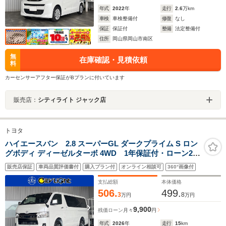
年式
2022
年
走行
2.6
万km
車検
車検整備付
修復
なし
保証
保証付
整備
法定整備付
住所
岡山県岡山市南区
無
在庫確認・見積依頼
料
カーセンサーアフター保証がBプランに付いています
販売店：
シティライト ジャック店
トヨタ
ハイエースバン 2.8 スーパーGL ダークプライム S ロン
グボディ ディーゼルターボ 4WD 1年保証付・ローン2.9
パーセント・禁煙車・登録済未使用車・デジタルインナ
販売店保証
車両品質評価書付
購入プラン付
オンライン相談可
360°画像付
ーミラー・寒冷地仕様・新品ナビ・TV・CD・DVD・
Bluetooth・パノラミックビューモニター・トヨタセーフ
支払総額
本体価格
ティ・両側パワースライド・ドラレコ
506.
499.
3
8
万円
万円
9,900
残価ローン
月々
円
年式
2026
年
走行
15
km