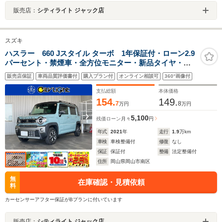
販売店：
シティライト ジャック店
スズキ
ハスラー 660 Jスタイル ターボ 1年保証付・ローン2.9
パーセント・禁煙車・全方位モニター・新品タイヤ・純
正ナビ・TV・CD・DVD・Bluetooth・AppleCarPlay・ス
販売店保証
車両品質評価書付
購入プラン付
オンライン相談可
360°画像付
ズキセーフティクルーズコントロール・リアセンサー・
シートヒーター・ドラレコ・ETC
支払総額
本体価格
154.
149.
7
8
万円
万円
5,100
残価ローン
月々
円
年式
2021
年
走行
1.9
万km
車検
車検整備付
修復
なし
保証
保証付
整備
法定整備付
住所
岡山県岡山市南区
無
在庫確認・見積依頼
料
カーセンサーアフター保証がBプランに付いています
販売店：
シティライト ジャック店