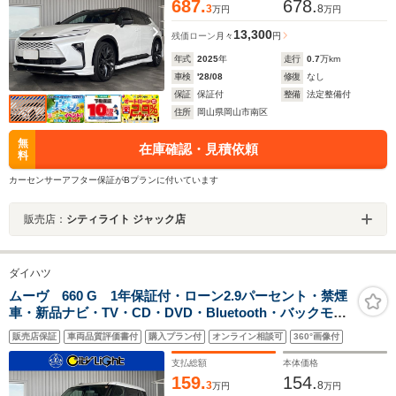
687.
678.
3
8
万円
万円
13,300
残価ローン
月々
円
年式
2025
年
走行
0.7
万km
車検
'28/08
修復
なし
保証
保証付
整備
法定整備付
住所
岡山県岡山市南区
無
在庫確認・見積依頼
料
カーセンサーアフター保証がBプランに付いています
販売店：
シティライト ジャック店
ダイハツ
ムーヴ 660 G 1年保証付・ローン2.9パーセント・禁煙
車・新品ナビ・TV・CD・DVD・Bluetooth・バックモニ
ター・スマートアシスト・アイドリングストップ・電子
販売店保証
車両品質評価書付
購入プラン付
オンライン相談可
360°画像付
パーキング・パワースライドドア・LEDオートライト・
純正14インチAW
支払総額
本体価格
159.
154.
3
8
万円
万円