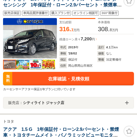
センシング 1年保証付・ローン2.9パーセント・禁煙車・
フリップダウンモニター・ナビ・TV・DVD・
販売店保証
車両品質評価書付
購入プラン付
オンライン相談可
360°画像付
Bluetooth・AppleCarPlay・HDMI・マルチビューカメ
ラ・アイドリングストップ・クルーズコントロール・ブ
支払総額
本体価格
ラインドスポットモニター
316.
308.
3
8
万円
万円
7,200
残価ローン
月々
円
年式
2019
年
走行
4.1
万km
車検
'28/02
修復
なし
保証
保証付
整備
法定整備付
住所
岡山県岡山市南区
無
在庫確認・見積依頼
料
カーセンサーアフター保証がBプランに付いています
販売店：
シティライト ジャック店
トヨタ
アクア 1.5 G 1年保証付・ローン2.9パーセント・禁煙
車・トヨタチームメイト・パノラミックビューモニタ