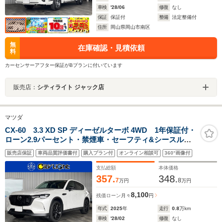
車検
'28/06
修復
なし
保証
保証付
整備
法定整備付
住所
岡山県岡山市南区
無
在庫確認・見積依頼
料
カーセンサーアフター保証がBプランに付いています
販売店：
シティライト ジャック店
マツダ
CX-60 3.3 XD SP ディーゼルターボ 4WD 1年保証付・
ローン2.9パーセント・禁煙車・セーフティ&シースルー
ビューpkg・360°ビューモニター・ドライバーモニタリン
販売店保証
車両品質評価書付
購入プラン付
オンライン相談可
360°画像付
グ・ナビ・TV・Bluetooth・USB・スマートブレーキ・
クルーズコントロール・シートヒーター
支払総額
本体価格
357.
348.
7
8
万円
万円
8,100
残価ローン
月々
円
年式
2025
年
走行
0.8
万km
車検
'28/02
修復
なし