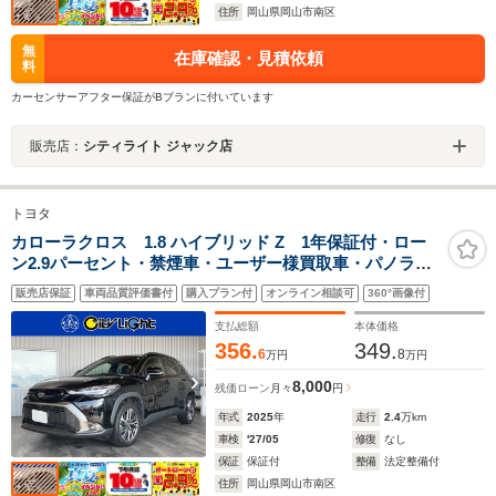
住所
岡山県岡山市南区
無
在庫確認・見積依頼
料
カーセンサーアフター保証がBプランに付いています
販売店：
シティライト ジャック店
トヨタ
カローラクロス 1.8 ハイブリッド Z 1年保証付・ロー
ン2.9パーセント・禁煙車・ユーザー様買取車・パノラマ
ルーフ・パノラミックビューモニター・トヨタチームメ
販売店保証
車両品質評価書付
購入プラン付
オンライン相談可
360°画像付
イト・ブラインドスポットモニター・ビルトイン
ETC2.0・純正10.5型ナビ・TV・Bluetooth
支払総額
本体価格
356.
349.
6
8
万円
万円
8,000
残価ローン
月々
円
年式
2025
年
走行
2.4
万km
車検
'27/05
修復
なし
保証
保証付
整備
法定整備付
住所
岡山県岡山市南区