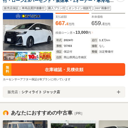
付・ローン2.9パーセント・禁煙車・1オーナー・寒冷地仕
様・デジタルインナーミラー・ムーンルーフ・パノラミ
販売店保証
車両品質評価書付
購入プラン付
オンライン相談可
360°画像付
ックビューモニター・トヨタセーフティ・トヨタチーム
メイト・クルーズコントロール・ドラレコ
支払総額
本体価格
667.
659.
6
8
万円
万円
13,000
残価ローン
月々
円
年式
2024
年
走行
1.2
万km
車検
'27/03
修復
なし
保証
保証付
整備
法定整備付
住所
岡山県岡山市南区
無
在庫確認・見積依頼
料
カーセンサーアフター保証がBプランに付いています
販売店：
シティライト ジャック店
あなたにおすすめの中古車
［PR］