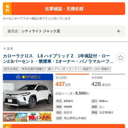
無
在庫確認・見積依頼
料
カーセンサーアフター保証がBプランに付いています
販売店：
シティライト ジャック店
トヨタ
カローラクロス 1.8 ハイブリッド Z 1年保証付・ロー
ン2.9パーセント・禁煙車・1オーナー・パノラマルーフ・
パノラミックビューモニター・トヨタチームメイト・ブ
販売店保証
車両品質評価書付
購入プラン付
オンライン相談可
360°画像付
ラインドスポットモニター・ステアリングヒーター・純
正10型ナビ・TV・Bluetooth・ETC2.0
支払総額
本体価格
437
428.
8
万円
万円
9,500
残価ローン
月々
円
年式
2026
年
走行
645
km
車検
'29/05
修復
なし
保証
保証付
整備
法定整備付
住所
岡山県岡山市南区