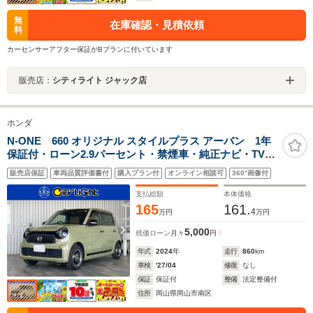
無
在庫確認・見積依頼
料
カーセンサーアフター保証がBプランに付いています
販売店：
シティライト ジャック店
ホンダ
N-ONE 660 オリジナル スタイルプラス アーバン 1年
保証付・ローン2.9パーセント・禁煙車・純正ナビ・TV・
Bluetooth・USB・バックモニター・ホンダセンシング・
販売店保証
車両品質評価書付
購入プラン付
オンライン相談可
360°画像付
アイドリングストップ・クルーズコントロール・電子パ
ーキング・シートヒーター・前後ドラレコ・ETC
支払総額
本体価格
165
161.
4
万円
万円
5,000
残価ローン
月々
円
年式
2024
年
走行
860
km
車検
'27/04
修復
なし
保証
保証付
整備
法定整備付
住所
岡山県岡山市南区