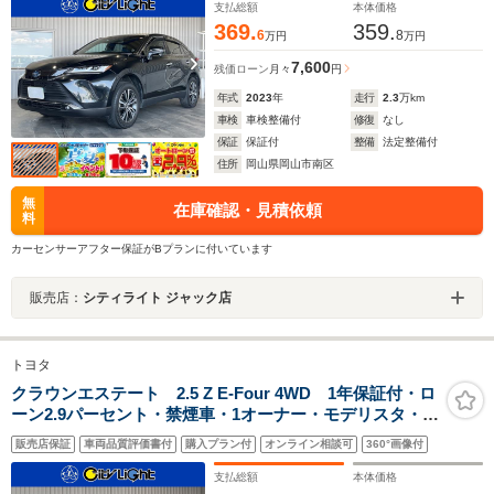
バックドア・前後ドラレコ・ETC
支払総額
本体価格
369.
359.
6
8
万円
万円
7,600
残価ローン
月々
円
年式
2023
年
走行
2.3
万km
車検
車検整備付
修復
なし
保証
保証付
整備
法定整備付
住所
岡山県岡山市南区
無
在庫確認・見積依頼
料
カーセンサーアフター保証がBプランに付いています
販売店：
シティライト ジャック店
トヨタ
クラウンエステート 2.5 Z E-Four 4WD 1年保証付・ロ
ーン2.9パーセント・禁煙車・1オーナー・モデリスタ・
12型ナビ・TV・Bluetooth・パノラミックビューモニタ
販売店保証
車両品質評価書付
購入プラン付
オンライン相談可
360°画像付
ー・トヨタチームメイト・デジタルインナーミラー・黒
レザーシート・ワイヤレス充電・ドラレコ
支払総額
本体価格