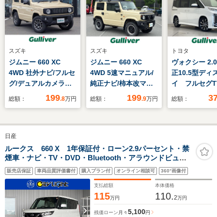
スズキ
スズキ
トヨタ
ジムニー 660 XC
ジムニー 660 XC
ヴォクシー 2.0 
4WD 社外ナビ/フルセ
4WD 5速マニュアル/
正10.5型ディ
グ/デュアルカメラブ
純正ナビ/柿本改マフ
イ フルセグT
レーキサポート/クル
ラー/バックカメラ/レ
ックカメラ 
199
199
3
総額：
.8
万円
総額：
.9
万円
総額：
ーズコントロール/レ
ザーステアリング/シ
ィセンス シ
ーンキープアシスト/
ートヒーター/クルー
ター 両側電動
横滑り防止装置/ヒル
ズコントロール/アイ
ライト オー
日産
ディセントコントロー
ドリングストップ/衝
クハイビーム
ル
突軽減ブレーキ/レー
ークルーズ 
ルークス 660 X 1年保証付・ローン2.9パーセント・禁
煙車・ナビ・TV・DVD・Bluetooth・アラウンドビュー
ンキープ/デジタルイ
AC ETC2.
モニター・エマージェンシーブレーキ・アイドリングス
ンナーミラ
ブレコーダー 
販売店保証
車両品質評価書付
購入プラン付
オンライン相談可
360°画像付
トップ・クリアランスソナー・パワースライドドア・ス
ー/Bluetooth/
トキー
マートキー・ETC
支払総額
本体価格
115
110.
2
万円
万円
5,100
残価ローン
月々
円