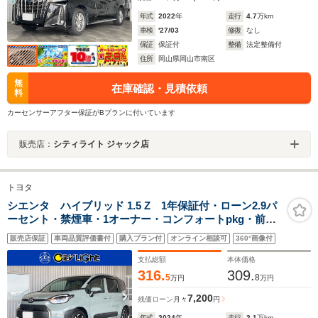
年式
2022
年
走行
4.7
万km
車検
'27/03
修復
なし
保証
保証付
整備
法定整備付
住所
岡山県岡山市南区
無
在庫確認・見積依頼
料
カーセンサーアフター保証がBプランに付いています
販売店：
シティライト ジャック店
トヨタ
シエンタ ハイブリッド 1.5 Z 1年保証付・ローン2.9パ
ーセント・禁煙車・1オーナー・コンフォートpkg・前後
ドラレコ・天井サーキュレーター・ビルトインETC2.0・
販売店保証
車両品質評価書付
購入プラン付
オンライン相談可
360°画像付
純正10型ナビ・TV・Bluetooth・パノラミックビューモ
ニター・トヨタセーフティ
支払総額
本体価格
316.
309.
5
8
万円
万円
7,200
残価ローン
月々
円
年式
2024
年
走行
2.1
万km