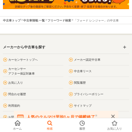
中古車トップ
中古車情報:一覧
フリーワード検索
「フォード レンジャー」の中古車
メーカーから中古車を探す
カーセンサートップへ
メーカー認定中古車
カーセンサー
中古車リース
アフター保証対象車
お気に入り
閲覧履歴
問合わせ履歴
プライバシーポリシー
利用規約
サイトマップ
※
人気のクルマは平均1ヶ月で掲載終了
お問い合わせ
車買取・車査定
在庫が無くなる前にお問い合わせください
ホーム
検索
履歴
お気に入り