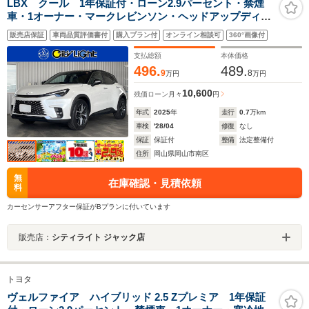
LBX クール 1年保証付・ローン2.9パーセント・禁煙
車・1オーナー・マークレビンソン・ヘッドアップディス
プレイ・ワイヤレス充電・ナビ・TV・Bluetooth・パノラ
販売店保証
車両品質評価書付
購入プラン付
オンライン相談可
360°画像付
ミックビューモニター・レクサスセーフティ・クルーズ
コントロール
支払総額
本体価格
496.
489.
9
8
万円
万円
10,600
残価ローン
月々
円
年式
2025
年
走行
0.7
万km
車検
'28/04
修復
なし
保証
保証付
整備
法定整備付
住所
岡山県岡山市南区
無
在庫確認・見積依頼
料
カーセンサーアフター保証がBプランに付いています
販売店：
シティライト ジャック店
トヨタ
ヴェルファイア ハイブリッド 2.5 Zプレミア 1年保証