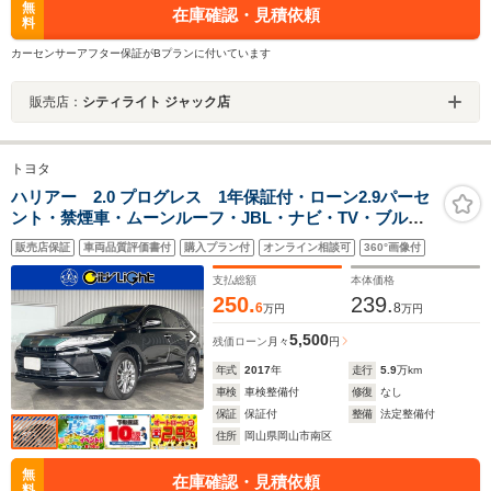
無
在庫確認・見積依頼
料
カーセンサーアフター保証がBプランに付いています
販売店：
シティライト ジャック店
トヨタ
ハリアー 2.0 プログレス 1年保証付・ローン2.9パーセ
ント・禁煙車・ムーンルーフ・JBL・ナビ・TV・ブルー
レイ再生・Bluetooth・パノラミックビューモニター・ト
販売店保証
車両品質評価書付
購入プラン付
オンライン相談可
360°画像付
ヨタセーフティ・アイドリングストップ・クルーズコン
トロール・前後ドラレコ
支払総額
本体価格
250.
239.
6
8
万円
万円
5,500
残価ローン
月々
円
年式
2017
年
走行
5.9
万km
車検
車検整備付
修復
なし
保証
保証付
整備
法定整備付
住所
岡山県岡山市南区
無
在庫確認・見積依頼
料