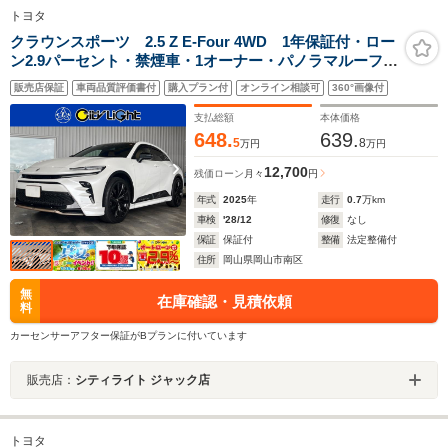
トヨタ
クラウンスポーツ 2.5 Z E-Four 4WD 1年保証付・ロー
ン2.9パーセント・禁煙車・1オーナー・パノラマルーフ・
モデリスタ・12型ナビ・TV・Bluetooth・パノラミック
販売店保証
車両品質評価書付
購入プラン付
オンライン相談可
360°画像付
ビューモニター・トヨタセーフティ・トヨタチームメイ
ト・ブラウンレザーシート・ドラレコ
支払総額
本体価格
648.
639.
5
8
万円
万円
12,700
残価ローン
月々
円
年式
2025
年
走行
0.7
万km
車検
'28/12
修復
なし
保証
保証付
整備
法定整備付
住所
岡山県岡山市南区
無
在庫確認・見積依頼
料
カーセンサーアフター保証がBプランに付いています
販売店：
シティライト ジャック店
トヨタ