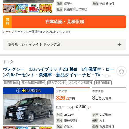
保証
保証付
整備
法定整備付
住所
岡山県岡山市南区
無
在庫確認・見積依頼
料
カーセンサーアフター保証がBプランに付いています
販売店：
シティライト ジャック店
トヨタ
ヴォクシー 1.8 ハイブリッド ZS 煌III 1年保証付・ロー
ン2.9パーセント・禁煙車・新品タイヤ・ナビ・TV・
Bluetooth・バックモニター・トヨタセーフティ・クルー
販売店保証
車両品質評価書付
購入プラン付
オンライン相談可
360°画像付
ズコントロール・クリアランスソナー・両側パワースラ
イド・シートヒーター・ドラレコ・ETC
支払総額
本体価格
326.
316.
1
8
万円
万円
6,500
残価ローン
月々
円
年式
2021
年
走行
2.6
万km
車検
車検整備付
修復
なし
保証
保証付
整備
法定整備付