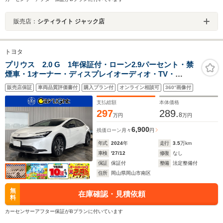
販売店：
シティライト ジャック店
トヨタ
プリウス 2.0 G 1年保証付・ローン2.9パーセント・禁
煙車・1オーナー・ディスプレイオーディオ・TV・
Bluetooth・バックモニター・トヨタセーフティ・クルー
販売店保証
車両品質評価書付
購入プラン付
オンライン相談可
360°画像付
ズコントロール・ブラインドスポットモニター・シート
ヒーター・ドラレコ
支払総額
本体価格
297
289.
8
万円
万円
6,900
残価ローン
月々
円
年式
2024
年
走行
3.5
万km
車検
'27/12
修復
なし
保証
保証付
整備
法定整備付
住所
岡山県岡山市南区
無
在庫確認・見積依頼
料
カーセンサーアフター保証がBプランに付いています