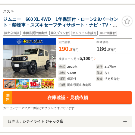
スズキ
ジムニー 660 XL 4WD 1年保証付・ローン2.9パーセン
ト・禁煙車・スズキセーフティサポート・ナビ・TV・
CD・DVD・Bluetooth・バックモニター・シートヒータ
販売店保証
車両品質評価書付
購入プラン付
オンライン相談可
360°画像付
ー・LEDオートライト・フォグ・オートエアコン・電動
格納ミラ・スマートキー・ETC
支払総額
本体価格
190.
186.
8
8
万円
万円
5,100
残価ローン
月々
円
年式
2020
年
走行
4.1
万km
車検
'27/09
修復
なし
保証
保証付
整備
法定整備付
住所
岡山県岡山市南区
無
在庫確認・見積依頼
料
カーセンサーアフター保証がBプランに付いています
販売店：
シティライト ジャック店