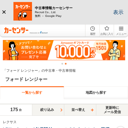
中古車情報カーセンサー
表示
Recruit Co., Ltd.
無料 － Google Play
履歴
お気に入り
メニュー
「フォード レンジャー」の中古車・中古車情報
フォード レンジャー
一覧から探す
地図から探す
更新時に
175
絞り込み
並べ替え
台
メール受信
レクサス