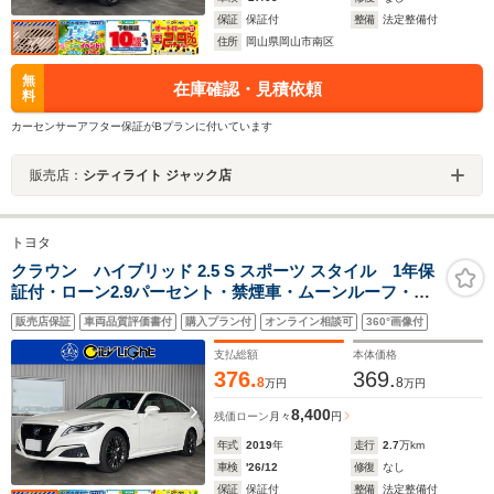
保証
保証付
整備
法定整備付
住所
岡山県岡山市南区
無
在庫確認・見積依頼
料
カーセンサーアフター保証がBプランに付いています
販売店：
シティライト ジャック店
トヨタ
クラウン ハイブリッド 2.5 S スポーツ スタイル 1年保
証付・ローン2.9パーセント・禁煙車・ムーンルーフ・パ
ノラミックビューモニター・パーキングアシスト・
販売店保証
車両品質評価書付
購入プラン付
オンライン相談可
360°画像付
ETC2.0・新品タイヤ・純正ナビ・TV・DVD・
Bluetooth・クルーズコントロール・ブラインドスポット
支払総額
本体価格
モニター
376.
369.
8
8
万円
万円
8,400
残価ローン
月々
円
年式
2019
年
走行
2.7
万km
車検
'26/12
修復
なし
保証
保証付
整備
法定整備付