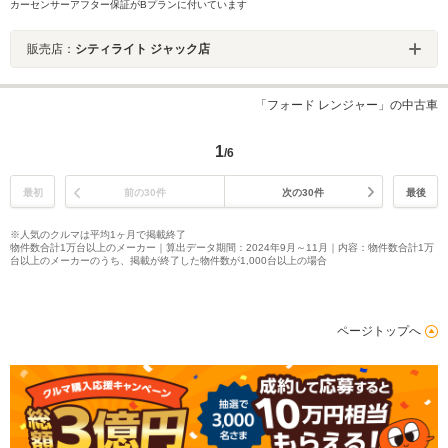
カーセンサーアフター保証がBプランに付いています
販売店：
シティライト ジャック店
「フォード レンジャー」の中古車
1
/6
最初
前の30件
次の30件
最後
※人気のクルマは平均1ヶ月で掲載終了
物件数合計1万台以上のメーカー｜算出データ期間：2024年9月～11月｜内容：物件数合計1万
台以上のメーカーのうち、掲載が終了した物件数が1,000台以上の場合
ページトップへ