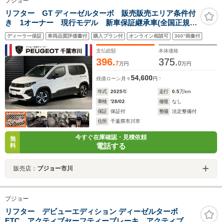
プジョー
リフター GT ディーゼルターボ 販売販売エリア条件付
き 1オーナー 現行モデル 新車保証継承車(全国正規店
対象) 純正ディスプレイ CarPlay セーフティ機能
ディーラー保証
車両品質評価書付
購入プラン付
オンライン相談可
360°画像付
記録簿 取説 スペアキー
支払総額
本体価格
396.
375.
7
0
万円
万円
54,600
残価ローン
月々
円
年式
2025
年
走行
0.5
万km
車検
'28/02
修復
なし
保証
保証付
整備
法定整備付
住所
千葉県市川市
今すぐ在庫確認・見積依頼
無
電話する
料
販売店：
プジョー市川
プジョー
リフター デビューエディション ディーゼルターボ
ETC アクティブセーフティーブレーキ アクティブク