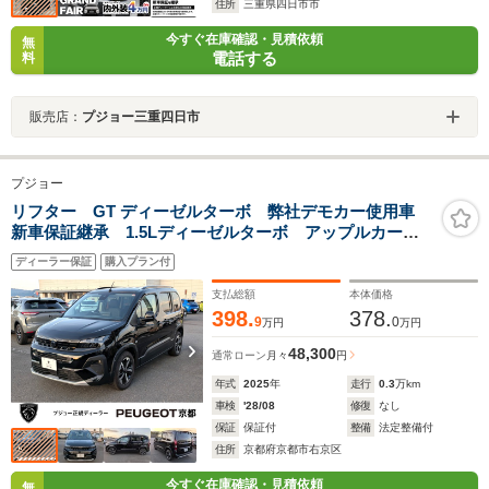
住所
三重県四日市市
今すぐ在庫確認・見積依頼
無
電話する
料
販売店：
プジョー三重四日市
プジョー
リフター GT ディーゼルターボ 弊社デモカー使用車
新車保証継承 1.5Lディーゼルターボ アップルカープ
レイ&アンドロイドオート対応 LEDヘッドライト
ディーラー保証
購入プラン付
ADAS
支払総額
本体価格
398.
378.
9
0
万円
万円
48,300
通常ローン
月々
円
年式
2025
年
走行
0.3
万km
車検
'28/08
修復
なし
保証
保証付
整備
法定整備付
住所
京都府京都市右京区
今すぐ在庫確認・見積依頼
無