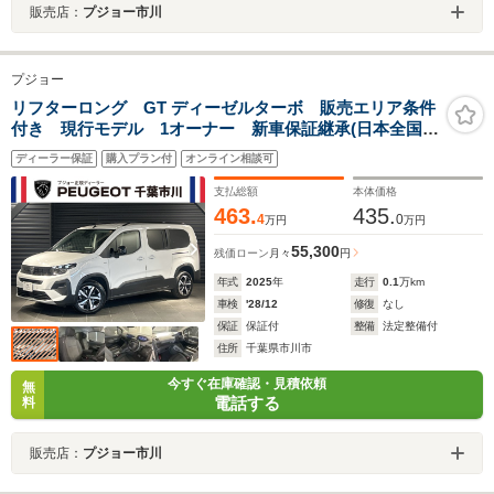
販売店：
プジョー市川
プジョー
リフターロング GT ディーゼルターボ 販売エリア条件
付き 現行モデル 1オーナー 新車保証継承(日本全国正
規ディーラー) CarPlay ETC LEDヘッドライト セ
ディーラー保証
購入プラン付
オンライン相談可
ーフティ機能 ルーフレール 記録簿 スペアキー 認
中
支払総額
本体価格
463.
435.
4
0
万円
万円
55,300
残価ローン
月々
円
年式
2025
年
走行
0.1
万km
車検
'28/12
修復
なし
保証
保証付
整備
法定整備付
住所
千葉県市川市
今すぐ在庫確認・見積依頼
無
電話する
料
販売店：
プジョー市川