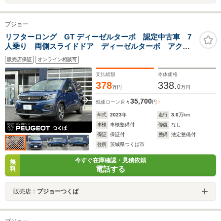
プジョー
リフターロング GT ディーゼルターボ 認定中古車 7
人乗り 両側スライドドア ディーゼルターボ アクテ
ィブクルーズコントロール レーンキープアシスト ブ
販売店保証
オンライン相談可
ラインドスポットモニター ステアリングパドルシフ
ト ETC車載器 Apple CarPlay
支払総額
本体価格
378
338.
0
万円
万円
35,700
残価ローン
月々
円
年式
2023
年
走行
3.0
万km
車検
車検整備付
修復
なし
保証
保証付
整備
法定整備付
住所
茨城県つくば市
今すぐ在庫確認・見積依頼
無
電話する
料
販売店：
プジョーつくば