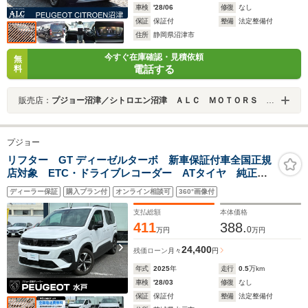
車検
'28/06
修復
なし
保証
保証付
整備
法定整備付
住所
静岡県沼津市
今すぐ在庫確認・見積依頼
無
電話する
料
販売店：
プジョー沼津／シトロエン沼津 ＡＬＣ ＭＯＴＯＲＳ ＧＲＯＵＰ
プジョー
リフター GT ディーゼルターボ 新車保証付車全国正規
店対象 ETC・ドライブレコーダー ATタイヤ 純正デ
ィスプレイ CarPlay セーフティ機能 記録簿 取説
ディーラー保証
購入プラン付
オンライン相談可
360°画像付
スペアキー
支払総額
本体価格
411
388.
0
万円
万円
24,400
残価ローン
月々
円
年式
2025
年
走行
0.5
万km
車検
'28/03
修復
なし
保証
保証付
整備
法定整備付