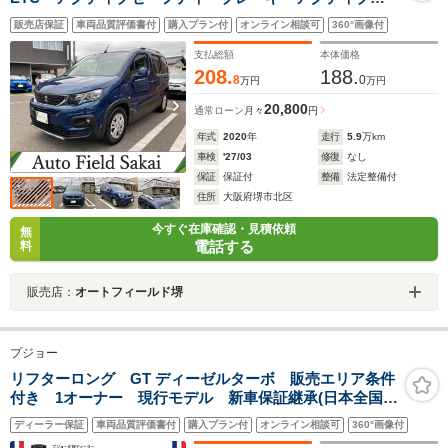
ルーズコントロール ブラインドスポットモニター レ
販売店保証
車両品質評価書付
購入プラン付
オンライン相談可
360°画像付
ーンキープアシスト クリアランスソナー バックカメ
ラ アップルカープレイ アンドロイドオート
支払総額
本体価格
208.
188.
8
0
万円
万円
20,800
通常ローン
月々
円
年式
2020
年
走行
5.9
万km
車検
'27/03
修復
なし
保証
保証付
整備
法定整備付
住所
大阪府堺市北区
今すぐ在庫確認・見積依頼
無
電話する
料
販売店：
オートフィールド堺
プジョー
リフターロング GT ディーゼルターボ 販売エリア条件
付き 1オーナー 現行モデル 新車保証継承(日本全国正
規ディーラー) CarPlay ETC 360°ビジョン LEDヘ
ディーラー保証
車両品質評価書付
購入プラン付
オンライン相談可
360°画像付
ッドライト セーフティ機能 ルーフレール 記録簿