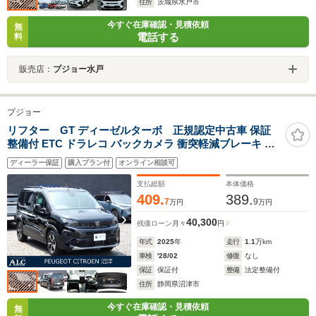
住所
茨城県水戸市
今すぐ在庫確認・見積依頼
無
電話する
料
販売店：
プジョー水戸
プジョー
リフター GT ディーゼルターボ 正規認定中古車 保証
整備付 ETC ドラレコ バックカメラ 衝突軽減ブレーキ ア
イドリングストップ 障害物ソナー 車線逸脱防止 アダプテ
ディーラー保証
購入プラン付
オンライン相談可
ィブクルコン LEDライト 純正ホイール
支払総額
本体価格
409.
389.
7
9
万円
万円
40,300
残価ローン
月々
円
年式
2025
年
走行
1.1
万km
車検
'28/02
修復
なし
保証
保証付
整備
法定整備付
住所
静岡県沼津市
今すぐ在庫確認・見積依頼
無