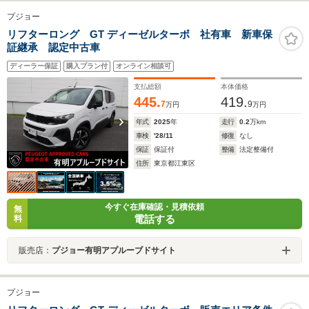
プジョー
リフターロング GT ディーゼルターボ 社有車 新車保
証継承 認定中古車
ディーラー保証
購入プラン付
オンライン相談可
支払総額
本体価格
445.
419.
7
9
万円
万円
年式
2025
年
走行
0.2
万km
車検
'28/11
修復
なし
保証
保証付
整備
法定整備付
住所
東京都江東区
今すぐ在庫確認・見積依頼
無
電話する
料
販売店：
プジョー有明アプルーブドサイト
プジョー