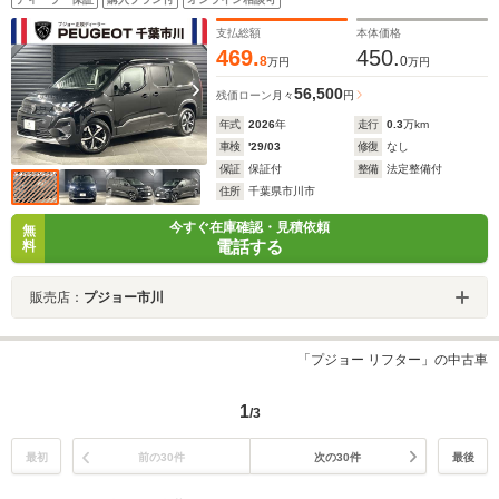
ッドライト セーフティ機能 ルーフレール 記録簿
スペアキー 認中
支払総額
本体価格
469.
450.
8
0
万円
万円
56,500
残価ローン
月々
円
年式
2026
年
走行
0.3
万km
車検
'29/03
修復
なし
保証
保証付
整備
法定整備付
住所
千葉県市川市
今すぐ在庫確認・見積依頼
無
電話する
料
販売店：
プジョー市川
「プジョー リフター」の中古車
1
/3
最初
前の30件
次の30件
最後