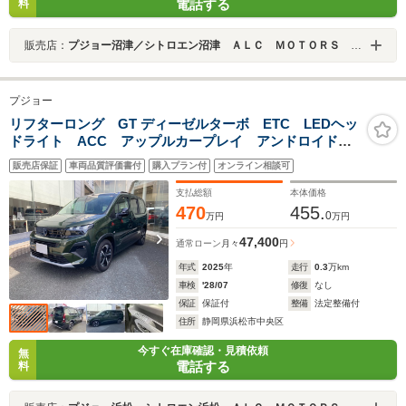
電話する
料
販売店：
プジョー沼津／シトロエン沼津 ＡＬＣ ＭＯＴＯＲＳ ＧＲＯＵＰ
プジョー
リフターロング GT ディーゼルターボ ETC LEDヘッ
ドライト ACC アップルカープレイ アンドロイドオ
ート対応 ステアリングヒーター 両側スライドドア
販売店保証
車両品質評価書付
購入プラン付
オンライン相談可
支払総額
本体価格
470
455.
0
万円
万円
47,400
通常ローン
月々
円
年式
2025
年
走行
0.3
万km
車検
'28/07
修復
なし
保証
保証付
整備
法定整備付
住所
静岡県浜松市中央区
今すぐ在庫確認・見積依頼
無
電話する
料