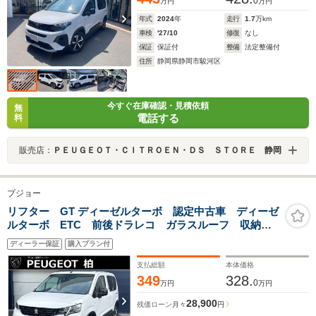
0
万円
万円
年式
2024
年
走行
1.7
万km
車検
'27/10
修復
なし
保証
保証付
整備
法定整備付
住所
静岡県静岡市駿河区
今すぐ在庫確認・見積依頼
無
電話する
料
販売店：
ＰＥＵＧＥＯＴ・ＣＩＴＲＯＥＮ・ＤＳ ＳＴＯＲＥ 静岡
プジョー
リフター GT ディーゼルターボ 認定中古車 ディーゼ
ルターボ ETC 前後ドラレコ ガラスルーフ 収納ボ
ックス クルーズコントロール レーンキープアシス
ディーラー保証
購入プラン付
ト 両側スライドドア CarPlay アンドロイドオート
前後ソナー バックカメラ
支払総額
本体価格
349
328.
0
万円
万円
28,900
残価ローン
月々
円