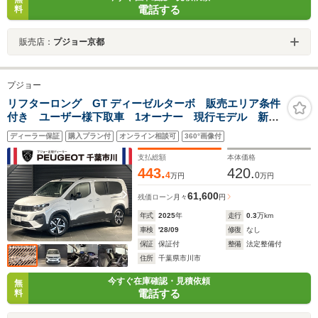
電話する
料
販売店：
プジョー京都
プジョー
リフターロング GT ディーゼルターボ 販売エリア条件
付き ユーザー様下取車 1オーナー 現行モデル 新車
保証継承(日本全国正規ディーラー) CarPlay ETC
ディーラー保証
購入プラン付
オンライン相談可
360°画像付
360°ビジョン LEDヘッドライト セーフティ機能 ル
ーフレール 記録簿 スペアキー 認中
支払総額
本体価格
443.
420.
4
0
万円
万円
61,600
残価ローン
月々
円
年式
2025
年
走行
0.3
万km
車検
'28/09
修復
なし
保証
保証付
整備
法定整備付
住所
千葉県市川市
今すぐ在庫確認・見積依頼
無
電話する
料