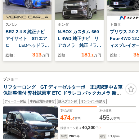
スバル
ホンダ
トヨタ
BRZ 2.4 S 純正ナビ
N-BOX カスタム 660
プリウス 2.0 Z 
アイサイト STIエア
L 4WD 純正ナビ リ
Four 4WD 12
ロ LEDヘッドライ
アカメラ 純正ドラレ
ィスプレイオ
ト 前席シートヒータ
コ LEDフォグ ETC
オ 全周囲
313
181
3
総額：
万円
総額：
.1
万円
総額：
ー スマートキー 純
AC100V電源
正AW フルセグTV
ークルーズ 
Bluetooth
シートエアコ
プジョー
ートキー LE
ド ETC BS
リフターロング GT ディーゼルターボ 正規認定中古車
保証整備付 弊社試乗車 ETC ドラレコ バックカメラ 衝突
正19インチA
軽減ブレーキ アイドリングストップ 障害物ソナー 車線キ
セグ 革巻き
ディーラー保証
車両品質評価書付
購入プラン付
オンライン相談可
ープ アダプティブクルコン LEDライト 純正ホイール 3列
ング
シート
支払総額
本体価格
474.
455.
4
0
万円
万円
40,300
残価ローン
月々
円
年式
2025
年
走行
0.1
万km