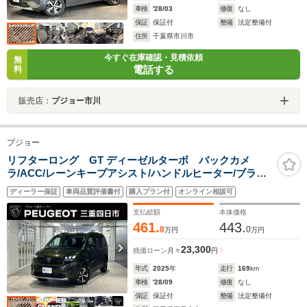
車検
'28/03
修復
なし
保証
保証付
整備
法定整備付
住所
千葉県市川市
今すぐ在庫確認・見積依頼
無
電話する
料
販売店：
プジョー市川
プジョー
リフターロング GT ディーゼルターボ バックカメ
ラ/ACC/レーンキープアシスト/ハンドルヒーター/ブライ
ンドスポットモニター/レーンポジショニングアシス
ディーラー保証
車両品質評価書付
購入プラン付
オンライン相談可
ト/LEDヘッドライト/オートライト/純正17インチAW
支払総額
本体価格
461.
443.
8
0
万円
万円
23,300
残価ローン
月々
円
年式
2025
年
走行
169
km
車検
'28/09
修復
なし
保証
保証付
整備
法定整備付