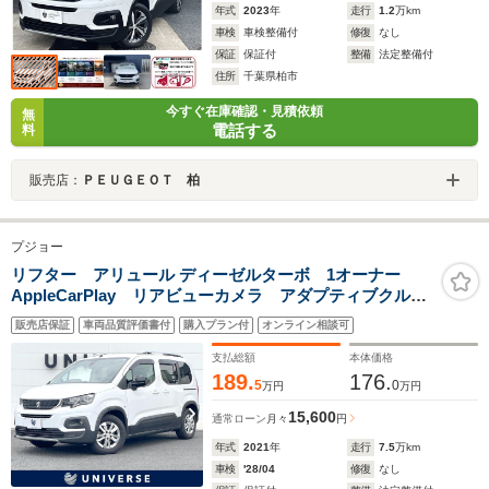
年式
2023
年
走行
1.2
万km
車検
車検整備付
修復
なし
保証
保証付
整備
法定整備付
住所
千葉県柏市
今すぐ在庫確認・見積依頼
無
電話する
料
販売店：
ＰＥＵＧＥＯＴ 柏
プジョー
リフター アリュール ディーゼルターボ 1オーナー
AppleCarPlay リアビューカメラ アダプティブクルー
ズ 純正16インチAW インテリジェントハイビーム ブ
販売店保証
車両品質評価書付
購入プラン付
オンライン相談可
ラインドスポットモニター 自動防眩ルームミラー
ETC
支払総額
本体価格
189.
176.
5
0
万円
万円
15,600
通常ローン
月々
円
年式
2021
年
走行
7.5
万km
車検
'28/04
修復
なし