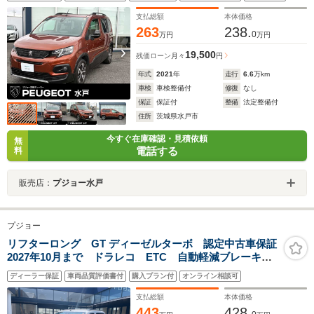
レスチャージ バックカメラ Bluetooth接続 ETC車
載器
支払総額
本体価格
263
238.
0
万円
万円
19,500
残価ローン
月々
円
年式
2021
年
走行
6.6
万km
車検
車検整備付
修復
なし
保証
保証付
整備
法定整備付
住所
茨城県水戸市
今すぐ在庫確認・見積依頼
無
電話する
料
販売店：
プジョー水戸
プジョー
リフターロング GT ディーゼルターボ 認定中古車保証
2027年10月まで ドラレコ ETC 自動軽減ブレーキ
LEDヘッドライト バックカメラ カープレイ&アンドロ
ディーラー保証
車両品質評価書付
購入プラン付
オンライン相談可
イドオート ACC
支払総額
本体価格
443
428.