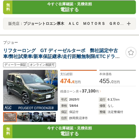
今すぐ在庫確認・見積依頼
無
電話する
料
販売店：
プジョーシトロエン厚木 ＡＬＣ ＭＯＴＯＲＳ ＧＲＯＵＰ
プジョー
リフターロング GT ディーゼルターボ 弊社認定中古
車/弊社試乗車/新車保証継承/走行距離無制限/ETCドラレ
コ前後付/バックカメラ/360°コーナーセンサー/両側スライ
ディーラー保証
オンライン相談可
ドドア/ディーゼル車
支払総額
本体価格
474.
455.
6
0
万円
万円
37,100
残価ローン
月々
円
年式
2025
年
走行
0.1
万km
車検
'28/04
修復
なし
保証
保証付
整備
法定整備付
住所
静岡県沼津市
今すぐ在庫確認・見積依頼
無
電話する
料