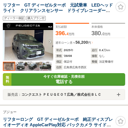
リフター GT ディーゼルターボ 元試乗車 LEDヘッド
ライト クリアランスセンサー ドライブレコーダー
ETC ブラインドスポットモニター アダプティブクル
ディーラー保証
購入プラン付
ーズコントロール 17インチアルミホイール
支払総額
本体価格
396.
380.
4
0
万円
万円
56,200
通常ローン
月々
円
年式
2025
年
走行
0.4
万km
車検
'28/08
修復
なし
保証
保証付
整備
法定整備付
住所
広島県広島市西区
今すぐ在庫確認・見積依頼
無
電話する
料
販売店：
コンクエスト ＰＥＵＧＥＯＴ広島／株式会社ＢＬＣ
プジョー
リフターロング GT ディーゼルターボ 純正ディスプレ
イオーディオ AppleCarPlay対応 バックカメラ サイドカ