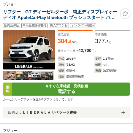
プジョー
リフター GT ディーゼルターボ 純正ディスプレイオー
ディオ AppleCarPlay Bluetooth プッシュスタート バッ
クカメラ ACC 両側スライドドア ルーフレー ル 純正17イ
販売店保証
車両品質評価書付
購入プラン付
オンライン相談可
ンチAW コーナーセンサー アイドリングストップ横滑り
防止機能 ETC スマートキー
支払総額
本体価格
384.
377.
8
5
万円
万円
42,700
通常ローン
月々
円
年式
2025
年
走行
1.5
万km
車検
'28/02
修復
なし
保証
保証付
整備
法定整備付
住所
愛知県豊橋市
今すぐ在庫確認・見積依頼
無
電話する
料
カーセンサーアフター保証がBプランに付いています
販売店：
ＬＩＢＥＲＡＬＡ リベラーラ豊橋
プジョー