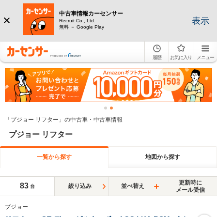
中古車情報カーセンサー
表示
Recruit Co., Ltd.
無料 － Google Play
履歴
お気に入り
メニュー
「プジョー リフター」の中古車・中古車情報
プジョー リフター
一覧から探す
地図から探す
更新時に
83
絞り込み
並べ替え
台
メール受信
プジョー