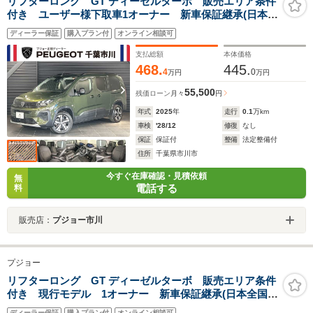
リフターロング GT ディーゼルターボ 販売エリア条件
付き ユーザー様下取車1オーナー 新車保証継承(日本全
国正規ディーラー) CarPlay フルLEDヘッドライト
ディーラー保証
購入プラン付
オンライン相談可
セーフティ機能 ドライブレコーダー 記録簿 取説
スペアキー
支払総額
本体価格
468.
445.
4
0
万円
万円
55,500
残価ローン
月々
円
年式
2025
年
走行
0.1
万km
車検
'28/12
修復
なし
保証
保証付
整備
法定整備付
住所
千葉県市川市
今すぐ在庫確認・見積依頼
無
電話する
料
販売店：
プジョー市川
プジョー
リフターロング GT ディーゼルターボ 販売エリア条件
付き 現行モデル 1オーナー 新車保証継承(日本全国正
規ディーラー) CarPlay ETC 360°ビジョン LEDヘ
ディーラー保証
購入プラン付
オンライン相談可