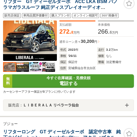
リフター GT ディーゼルターボ ACC LKA BSM パノ
ラマガラスルーフ 純正ディスプレイオーディオ
AppleCarPlay バック/サイドカメラ LEDヘッドライト イ
販売店保証
車両品質評価書付
購入プラン付
オンライン相談可
360°画像付
ンテリジェントハイビーム スマートキー 17インチAW ス
テアリングスイッチ パドルシフト ETC
支払総額
本体価格
272.
266.
8
6
万円
万円
30,200
通常ローン
月々
円
年式
2023
年
走行
3.2
万km
車検
'26/11
修復
なし
保証
保証付
整備
法定整備付
住所
宮城県仙台市太白区
今すぐ在庫確認・見積依頼
無
電話する
料
カーセンサーアフター保証がBプランに付いています
販売店：
ＬＩＢＥＲＡＬＡ リベラーラ仙台
プジョー
リフターロング GT ディーゼルターボ 認定中古車 純