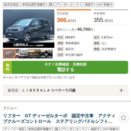
メラ 両側スライドドア 3列シート アドバンスドグリップ
販売店保証
車両品質評価書付
購入プラン付
オンライン相談可
360°画像付
コントロール アクティブクルーズコントロール 前後ドラ
イブレコーダー ルーフレール ETC
支払総額
本体価格
366.
355.
8
9
万円
万円
40,700
通常ローン
月々
円
年式
2023
年
走行
1.8
万km
車検
車検整備付
修復
なし
保証
保証付
整備
法定整備付
住所
埼玉県川越市
今すぐ在庫確認・見積依頼
無
電話する
料
カーセンサーアフター保証がA/Bプランに付いています
販売店：
ＬＩＢＥＲＡＬＡ リベラーラ川越
プジョー
リフター GT ディーゼルターボ 認定中古車 アクティ
ブクルーズコントロール ステアリングパドルシフト
レーンポジショニングアシスト AppleCarPlay ワイヤ
ディーラー保証
車両品質評価書付
購入プラン付
オンライン相談可
360°画像付