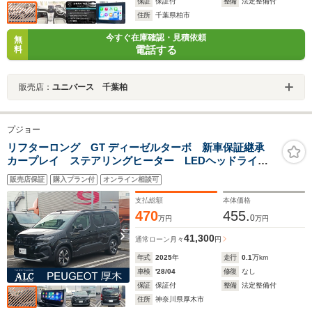
保証
保証付
整備
法定整備付
住所
千葉県柏市
今すぐ在庫確認・見積依頼
無
電話する
料
販売店：
ユニバース 千葉柏
プジョー
リフターロング GT ディーゼルターボ 新車保証継承
カープレイ ステアリングヒーター LEDヘッドライ
ト スマートキー バックカメラ サイドカメラ
販売店保証
購入プラン付
オンライン相談可
ACC レーンキープ ブラインドスポットモニター グ
リップコントロール ヒルディセント 純正17AW
支払総額
本体価格
470
455.
0
万円
万円
41,300
通常ローン
月々
円
年式
2025
年
走行
0.1
万km
車検
'28/04
修復
なし
保証
保証付
整備
法定整備付
住所
神奈川県厚木市