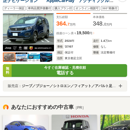
正ナビゲーション AppleCarPlay アクティブクルー
ズコントロール ブラインドスポットモニター ドライ
ディーラー保証
車両品質評価書付
購入プラン付
オンライン相談可
360°画像付
ブレコーダー レーンキープアシスト バックカメラ 7
人乗り 両側スライドドア
支払総額
本体価格
364.
348.
7
0
万円
万円
19,500
残価ローン
月々
円
年式
2024
年
走行
1.4
万km
車検
'27/07
修復
なし
保証
保証付
整備
法定整備付
住所
東京都足立区
今すぐ在庫確認・見積依頼
無
電話する
料
販売店：
ジープ／プジョー／シトロエン／フィアット／アバルト足立ＳＰＯＴｉＣＡＲセンター
あなたにおすすめの中古車
［PR］