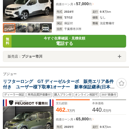
57,000
残価ローン
月々
円
年式
2024
年
走行
0.9
万km
車検
'27/12
修復
なし
保証
保証付
整備
法定整備付
住所
千葉県市川市
今すぐ在庫確認・見積依頼
無
電話する
料
販売店：
プジョー市川
プジョー
リフターロング GT ディーゼルターボ 販売エリア条件
付き ユーザー様下取車1オーナー 新車保証継承(日本全
国正規ディーラー) CarPlay フルLEDヘッドライト
ディーラー保証
車両品質評価書付
購入プラン付
オンライン相談可
360°画像付
セーフティ機能 ドライブレコーダー 記録簿 取説
スペアキー
支払総額
本体価格
462.
440.
3
0
万円
万円
65,800
残価ローン
月々
円
年式
2025
年
走行
0.5
万km