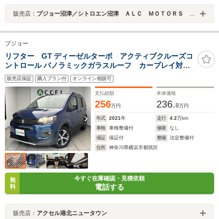
販売店：
プジョー沼津／シトロエン沼津 ＡＬＣ ＭＯＴＯＲＳ ＧＲＯＵＰ
プジョー
リフター GT ディーゼルターボ アクティブクルーズコ
ントロール パノラミックガラスルーフ カープレイ対応
ディスプレイオーディオ サイド&Bカメラ レーン&ブ
販売店保証
購入プラン付
オンライン相談可
ラインドアシスト 純正17インチアルミ スマートキ
ー フォグランプ パドルシフト
支払総額
本体価格
256
236.
8
万円
万円
年式
2021
年
走行
4.2
万km
車検
車検整備付
修復
なし
保証
保証付
整備
法定整備付
住所
神奈川県横浜市都筑区
今すぐ在庫確認・見積依頼
無
電話する
料
販売店：
アクセル港北ニュータウン