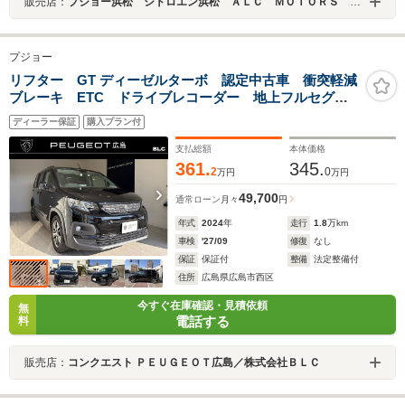
販売店：
プジョー浜松 シトロエン浜松 ＡＬＣ ＭＯＴＯＲＳ ＧＲＯＵＰ
プジョー
リフター GT ディーゼルターボ 認定中古車 衝突軽減
ブレーキ ETC ドライブレコーダー 地上フルセグ
TV ブラインドスポットモニター 17インチアルミホイ
ディーラー保証
購入プラン付
ール アダプティブクルーズコントロール
支払総額
本体価格
361.
345.
2
0
万円
万円
49,700
通常ローン
月々
円
年式
2024
年
走行
1.8
万km
車検
'27/09
修復
なし
保証
保証付
整備
法定整備付
住所
広島県広島市西区
今すぐ在庫確認・見積依頼
無
電話する
料
販売店：
コンクエスト ＰＥＵＧＥＯＴ広島／株式会社ＢＬＣ