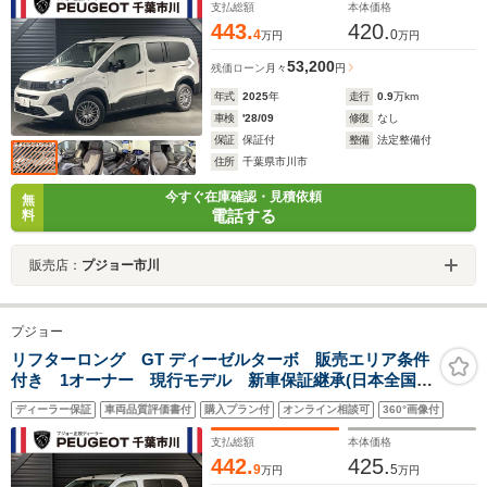
スペアキー 認中
支払総額
本体価格
443.
420.
4
0
万円
万円
53,200
残価ローン
月々
円
年式
2025
年
走行
0.9
万km
車検
'28/09
修復
なし
保証
保証付
整備
法定整備付
住所
千葉県市川市
今すぐ在庫確認・見積依頼
無
電話する
料
販売店：
プジョー市川
プジョー
リフターロング GT ディーゼルターボ 販売エリア条件
付き 1オーナー 現行モデル 新車保証継承(日本全国正
規ディーラー) CarPlay ETC 360°ビジョン LEDヘ
ディーラー保証
車両品質評価書付
購入プラン付
オンライン相談可
360°画像付
ッドライト セーフティ機能 ルーフレール 記録簿
スペアキー 認中
支払総額
本体価格
442.
425.
9
5
万円
万円