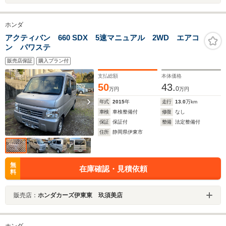
ホンダ
アクティバン 660 SDX 5速マニュアル 2WD エアコ
ン パワステ
販売店保証
購入プラン付
支払総額
本体価格
50
43.
0
万円
万円
年式
2015
年
走行
13.0
万km
車検
車検整備付
修復
なし
保証
保証付
整備
法定整備付
住所
静岡県伊東市
無
在庫確認・見積依頼
料
販売店：
ホンダカーズ伊東東 玖須美店