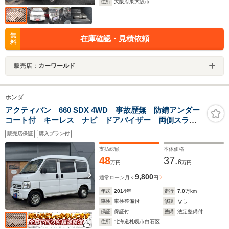
住所
大阪府東大阪市
無
在庫確認・見積依頼
料
販売店：
カーワールド
ホンダ
アクティバン 660 SDX 4WD 事故歴無 防錆アンダー
コート付 キーレス ナビ ドアバイザー 両側スライ
ドドア
販売店保証
購入プラン付
支払総額
本体価格
48
37.
6
万円
万円
9,800
通常ローン
月々
円
年式
2014
年
走行
7.0
万km
車検
車検整備付
修復
なし
保証
保証付
整備
法定整備付
住所
北海道札幌市白石区