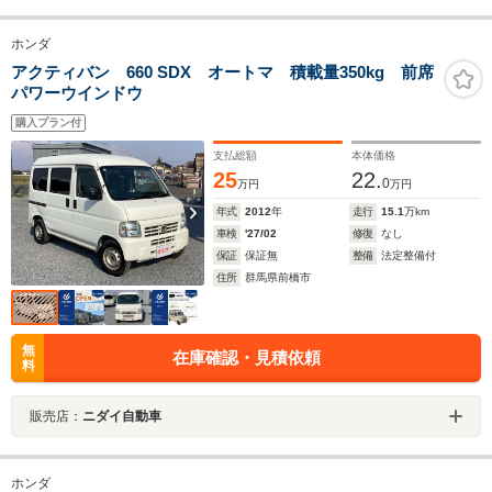
ホンダ
アクティバン 660 SDX オートマ 積載量350kg 前席
パワーウインドウ
購入プラン付
支払総額
本体価格
25
22.
0
万円
万円
年式
2012
年
走行
15.1
万km
車検
'27/02
修復
なし
保証
保証無
整備
法定整備付
住所
群馬県前橋市
無
在庫確認・見積依頼
料
販売店：
ニダイ自動車
ホンダ