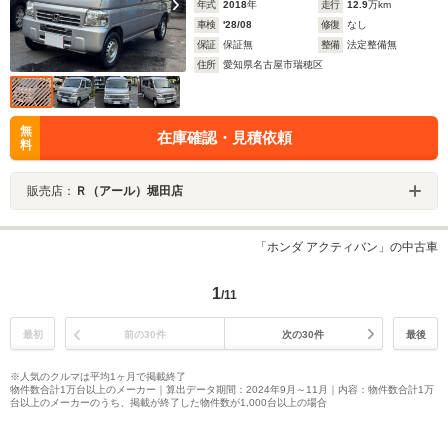
年式
2018
年
走行
12.9
万km
車検
'28/08
修復
なし
保証
保証無
整備
法定整備無
住所
愛知県名古屋市瑞穂区
無
在庫確認・見積依頼
料
販売店：
Ｒ（アール）堀田店
「ホンダ アクティバン」の中古車
1
/11
最初
前の30件
次の30件
最後
※人気のクルマは平均1ヶ月で掲載終了
物件数合計1万台以上のメーカー｜算出データ期間：2024年9月～11月｜内容：物件数合計1万
台以上のメーカーのうち、掲載が終了した物件数が1,000台以上の場合