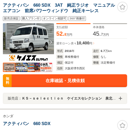
アクティバン 660 SDX 3AT 純正ラジオ マニュアル
エアコン 前席パワーウィンドウ 純正キーレス
販売店保証
購入プラン付
オンライン相談可
360°画像付
支払総額
本体価格
52.
45.
8
7
万円
万円
10,400
通常ローン
月々
円
年式
2016
年
走行
6.7
万km
車検
車検整備付
修復
なし
保証
保証付
整備
法定整備付
住所
大阪府堺市西区
無
在庫確認・見積依頼
料
販売店：
ＫＳ－ｓｅｌｅｃｔｉｏｎ ケイエスセレクション 泉北店 軽バン専門店
ホンダ
アクティバン 660 SDX