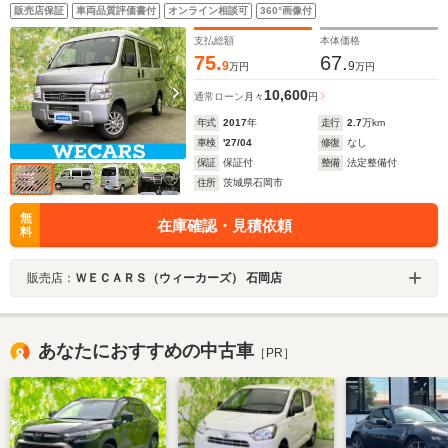
リー/パワーステアリング/マニュアルエアコン/ユーザー買
販売店保証
車両品質評価書付
オンライン相談可
360°画像付
取車/ヘッドライトレベライザー/ラジオ
支払総額
本体価格
75.
67.
9
9
万円
万円
10,600
通常ローン
月々
円
年式
2017
年
走行
2.7
万km
車検
'27/04
修復
なし
保証
保証付
整備
法定整備付
住所
茨城県石岡市
無
在庫確認・見積依頼
料
販売店：
ＷＥＣＡＲＳ（ウィーカーズ） 石岡店
あなたにおすすめの中古車
［PR］