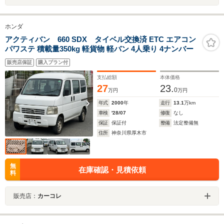
ホンダ
アクティバン 660 SDX タイベル交換済 ETC エアコン
パワステ 積載量350kg 軽貨物 軽バン 4人乗り 4ナンバー
販売店保証
購入プラン付
支払総額
本体価格
27
23.
0
万円
万円
年式
2000
年
走行
13.1
万km
車検
'28/07
修復
なし
保証
保証付
整備
法定整備無
住所
神奈川県厚木市
無
在庫確認・見積依頼
料
販売店：
カーコレ