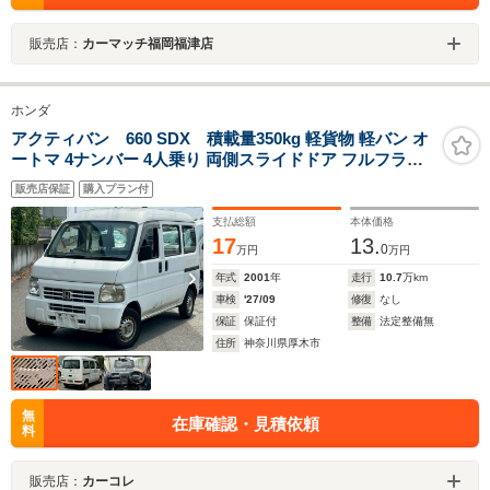
販売店：
カーマッチ福岡福津店
ホンダ
アクティバン 660 SDX 積載量350kg 軽貨物 軽バン オ
ートマ 4ナンバー 4人乗り 両側スライドドア フルフラッ
トシート
販売店保証
購入プラン付
支払総額
本体価格
17
13.
0
万円
万円
年式
2001
年
走行
10.7
万km
車検
'27/09
修復
なし
保証
保証付
整備
法定整備無
住所
神奈川県厚木市
無
在庫確認・見積依頼
料
販売店：
カーコレ