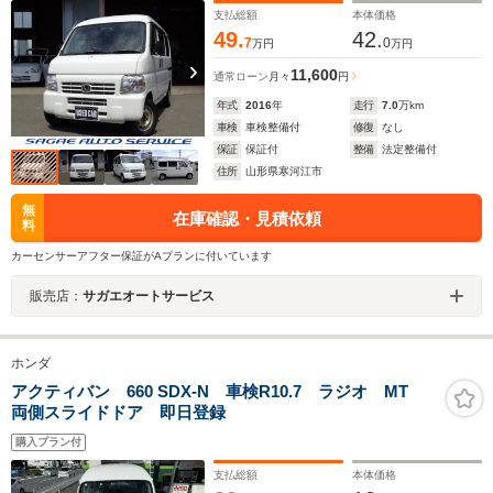
支払総額
本体価格
49.
42.
7
0
万円
万円
11,600
通常ローン
月々
円
年式
2016
年
走行
7.0
万km
車検
車検整備付
修復
なし
保証
保証付
整備
法定整備付
住所
山形県寒河江市
無
在庫確認・見積依頼
料
カーセンサーアフター保証がAプランに付いています
販売店：
サガエオートサービス
ホンダ
アクティバン 660 SDX-N 車検R10.7 ラジオ MT
両側スライドドア 即日登録
購入プラン付
支払総額
本体価格