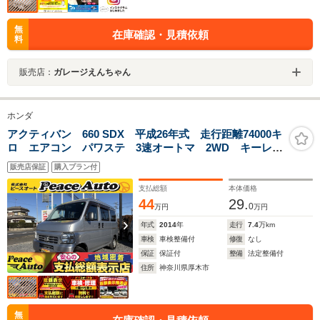
無
在庫確認・見積依頼
料
販売店：
ガレージえんちゃん
ホンダ
アクティバン 660 SDX 平成26年式 走行距離74000キ
ロ エアコン パワステ 3速オートマ 2WD キーレ
ス パワーウインドウ 両側スライドドア Wエアバッ
販売店保証
購入プラン付
グ ライトレベライザー 修復歴無し
支払総額
本体価格
44
29.
0
万円
万円
年式
2014
年
走行
7.4
万km
車検
車検整備付
修復
なし
保証
保証付
整備
法定整備付
住所
神奈川県厚木市
無