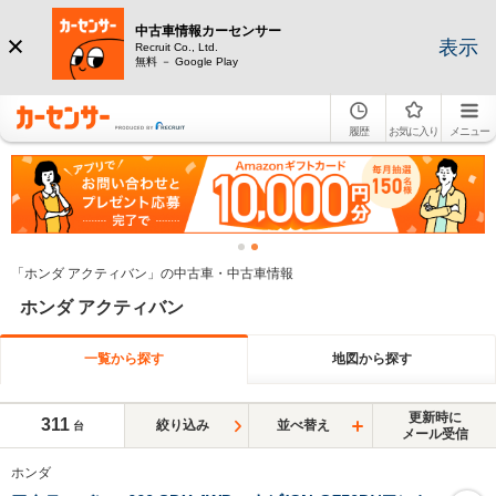
中古車情報カーセンサー
表示
Recruit Co., Ltd.
無料 － Google Play
履歴
お気に入り
メニュー
「ホンダ アクティバン」の中古車・中古車情報
ホンダ アクティバン
一覧から探す
地図から探す
更新時に
311
絞り込み
並べ替え
台
メール受信
ホンダ