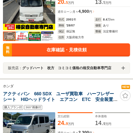
20.
13.
5
5
万円
万円
4,900
通常ローン
月々
円
年式
2001
年
走行
8.4
万km
車検
'28/07
修復
あり
保証
保証無
整備
法定整備付
住所
大阪府枚方市
無
在庫確認・見積依頼
料
販売店：
グッドハート 枚方 コミコミ価格の格安自動車専門店
ホンダ
NEW
アクティバン 660 SDX ユーザ買取車 ハーフレザー
シート HIDヘッドライト エアコン ETC 安全装置
パワーステアリング パワーウインドウ AMFMラジオ
購入プラン付
360°画像付
支払総額
本体価格
24.
14.
9
9
万円
万円
2,300
通常ローン
月々
円