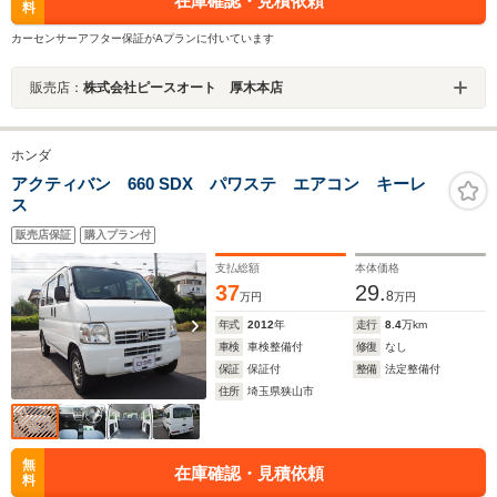
在庫確認・見積依頼
料
カーセンサーアフター保証がAプランに付いています
販売店：
株式会社ピースオート 厚木本店
ホンダ
アクティバン 660 SDX パワステ エアコン キーレ
ス
販売店保証
購入プラン付
支払総額
本体価格
37
29.
8
万円
万円
年式
2012
年
走行
8.4
万km
車検
車検整備付
修復
なし
保証
保証付
整備
法定整備付
住所
埼玉県狭山市
無
在庫確認・見積依頼
料