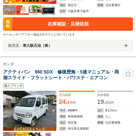
保証
保証付
整備
法定整備付
住所
大阪府東大阪市
無
在庫確認・見積依頼
料
カーセンサーアフター保証がAプランに付いています
販売店：
東大阪石油（株）
ホンダ
アクティバン 660 SDX 修復歴無・5速マニュアル・両
側スライド・フラットシート・パワステ・エアコン
購入プラン付
支払総額
本体価格
24.
19.
8
0
万円
万円
年式
2008
年
走行
9.1
万km
車検
車検整備無
修復
なし
保証
保証無
整備
法定整備無
住所
埼玉県北葛飾郡