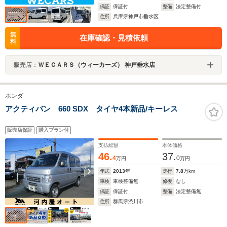
保証
保証付
整備
法定整備付
住所
兵庫県神戸市垂水区
無
在庫確認・見積依頼
料
販売店：
ＷＥＣＡＲＳ（ウィーカーズ） 神戸垂水店
ホンダ
アクティバン 660 SDX タイヤ4本新品/キーレス
販売店保証
購入プラン付
支払総額
本体価格
46.
37.
4
0
万円
万円
年式
2013
年
走行
7.8
万km
車検
車検整備無
修復
なし
保証
保証付
整備
法定整備無
住所
群馬県渋川市