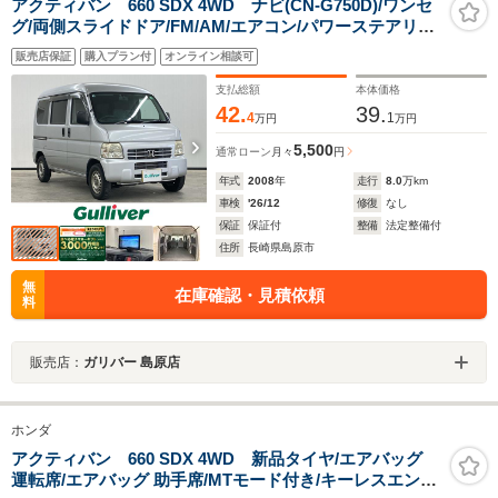
アクティバン 660 SDX 4WD ナビ(CN-G750D)/ワンセ
グ/両側スライドドア/FM/AM/エアコン/パワーステアリン
グ/スペアキー/ヘッドライトレベライザー/取扱説明書/保
販売店保証
購入プラン付
オンライン相談可
証書
支払総額
本体価格
42.
39.
4
1
万円
万円
5,500
通常ローン
月々
円
年式
2008
年
走行
8.0
万km
車検
'26/12
修復
なし
保証
保証付
整備
法定整備付
住所
長崎県島原市
無
在庫確認・見積依頼
料
販売店：
ガリバー 島原店
ホンダ
アクティバン 660 SDX 4WD 新品タイヤ/エアバッグ
運転席/エアバッグ 助手席/MTモード付き/キーレスエント