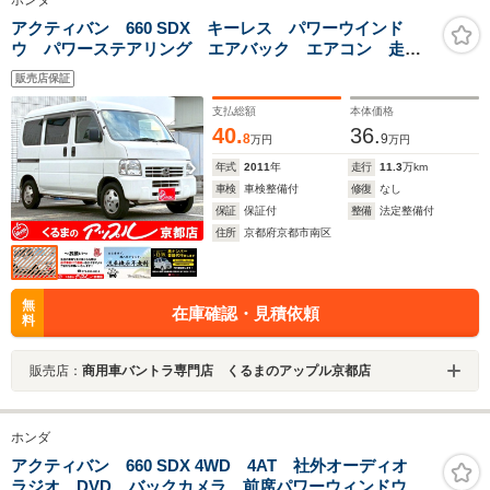
ホンダ
アクティバン 660 SDX キーレス パワーウインド
ウ パワーステアリング エアバック エアコン 走行
距離112400km 軽バン 軽箱 ハイルーフ 積載量
販売店保証
350kg 乗車定員4名
支払総額
本体価格
40.
36.
8
9
万円
万円
年式
2011
年
走行
11.3
万km
車検
車検整備付
修復
なし
保証
保証付
整備
法定整備付
住所
京都府京都市南区
無
在庫確認・見積依頼
料
販売店：
商用車バントラ専門店 くるまのアップル京都店
ホンダ
アクティバン 660 SDX 4WD 4AT 社外オーディオ
ラジオ DVD バックカメラ 前席パワーウィンドウ