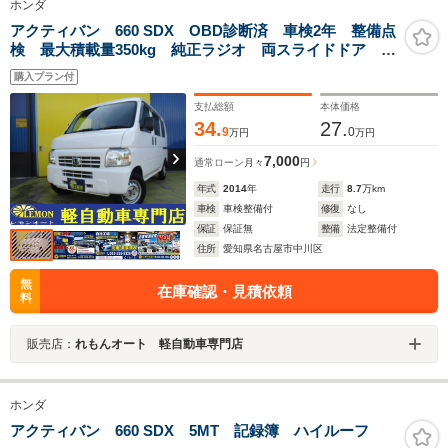
ホンダ
アクティバン 660 SDX OBD診断済 車検2年 整備点
検 最大積載量350kg 純正ラジオ 両スライドドア エ
アコン エアバッグ パワーウインドウ ドアミラー
購入プラン付
ドアバイザー フルフラット 取説
支払総額
本体価格
34.
27.
9
0
万円
万円
7,000
通常ローン
月々
円
年式
2014
年
走行
8.7
万km
車検
車検整備付
修復
なし
保証
保証無
整備
法定整備付
住所
愛知県名古屋市中川区
無
在庫確認・見積依頼
料
販売店：
れもんオート 軽自動車専門店
ホンダ
アクティバン 660 SDX 5MT 記録簿 ハイルーフ