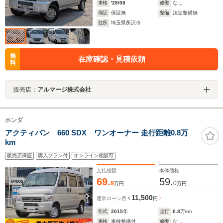
車検
'28/08
修復
なし
保証
保証無
整備
法定整備無
住所
埼玉県所沢市
無
在庫確認・見積依頼
料
販売店：
アルマージ株式会社
ホンダ
アクティバン 660 SDX ワンオーナー 走行距離0.8万
km
販売店保証
購入プラン付
オンライン相談可
支払総額
本体価格
69.
59.
9
0
万円
万円
11,500
通常ローン
月々
円
年式
2015
年
走行
0.8
万km
車検
車検整備付
修復
なし