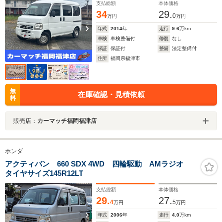
販売 中古 黒ナンバー
支払総額
本体価格
34
29.
0
万円
万円
年式
2014
年
走行
9.6
万km
車検
車検整備付
修復
なし
保証
保証付
整備
法定整備付
住所
福岡県福津市
無
在庫確認・見積依頼
料
販売店：
カーマッチ福岡福津店
ホンダ
アクティバン 660 SDX 4WD 四輪駆動 AMラジオ
タイヤサイズ145R12LT
支払総額
本体価格
29.
27.
4
5
万円
万円
年式
2006
年
走行
4.0
万km