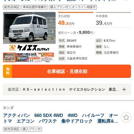
純正キーレス
販売店保証
車両品質評価書付
購入プラン付
オンライン相談可
支払総額
本体価格
49.
39.
8
4
万円
万円
9,800
通常ローン
月々
円
年式
2014
年
走行
6.5
万km
車検
車検整備付
修復
なし
保証
保証付
整備
法定整備付
住所
大阪府堺市西区
無
在庫確認・見積依頼
料
販売店：
ＫＳ－ｓｅｌｅｃｔｉｏｎ ケイエスセレクション 泉北店 軽バン専門店
ホンダ
アクティバン 660 SDX 4WD 4WD ハイルーフ オー
トマ エアコン パワステ 集中ドアロック 運転席&助
手席エアバッグ
販売店保証
購入プラン付