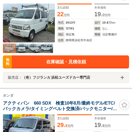
支払総額
本体価格
22
19.
0
万円
万円
年式
2013
年
走行
10.8
万km
車検
'27/01
修復
なし
保証
保証無
整備
法定整備付
住所
静岡県浜松市中央区
無
在庫確認・見積依頼
料
販売店：
（有）フジランカ 浜松ユーズドカー専門店
ホンダ
アクティバン 660 SDX 検査10年8月/最終モデル/ETC/
バックカメラ/タイミングベルト交換済/バックモニター/両
側スライドドア/パワステ/エアコン
支払総額
本体価格
29.
19.
8
8
万円
万円