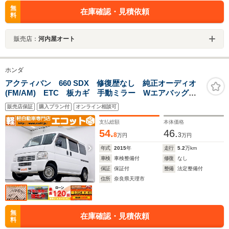
無
在庫確認・見積依頼
料
販売店：
河内屋オート
ホンダ
アクティバン 660 SDX 修復歴なし 純正オーディオ
(FM/AM) ETC 板カギ 手動ミラー Wエアバッグ
AT(3速) マニュアルエアコン ハロゲンヘッドライト
販売店保証
購入プラン付
オンライン相談可
両側スライドドア 純正スチールホイール レベライザ
ー
支払総額
本体価格
54.
46.
8
3
万円
万円
年式
2015
年
走行
5.2
万km
車検
車検整備付
修復
なし
保証
保証付
整備
法定整備付
住所
奈良県天理市
無
在庫確認・見積依頼
料