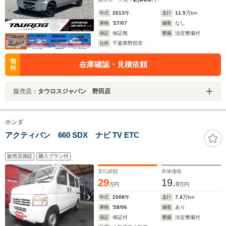
年式
2013
年
走行
11.5
万km
車検
'27/07
修復
なし
保証
保証無
整備
法定整備付
住所
千葉県野田市
無
在庫確認・見積依頼
料
販売店：
タウロスジャパン 野田店
ホンダ
アクティバン 660 SDX ナビ TV ETC
販売店保証
購入プラン付
支払総額
本体価格
29
19.
9
万円
万円
年式
2008
年
走行
7.4
万km
車検
'28/06
修復
あり
保証
保証付
整備
法定整備付