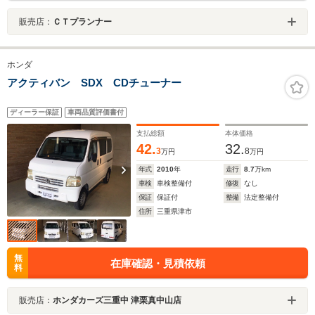
販売店：
ＣＴプランナー
ホンダ
アクティバン SDX CDチューナー
ディーラー保証
車両品質評価書付
支払総額
本体価格
42.
32.
3
8
万円
万円
年式
2010
年
走行
8.7
万km
車検
車検整備付
修復
なし
保証
保証付
整備
法定整備付
住所
三重県津市
無
在庫確認・見積依頼
料
販売店：
ホンダカーズ三重中 津栗真中山店