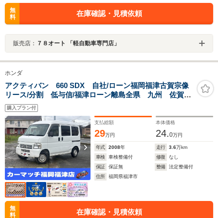
無
在庫確認・見積依頼
料
販売店：
７８オート 「軽自動車専門店」
ホンダ
アクティバン 660 SDX 自社/ローン福岡福津古賀宗像
リース/分割 低与信/福津ローン離島全県 九州 佐賀
鳥栖 大分 福岡市 東区 新宮 糟屋 和白 津屋
購入プラン付
崎 奴山 債務整理後 生活サポート 中古車 中古車
販売 中古 黒ナンバー
支払総額
本体価格
29
24.
0
万円
万円
年式
2008
年
走行
3.6
万km
車検
車検整備付
修復
なし
保証
保証無
整備
法定整備付
住所
福岡県福津市
無
在庫確認・見積依頼
料