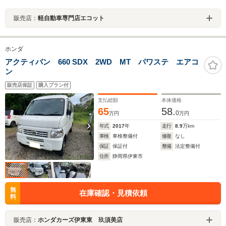
販売店：
軽自動車専門店エコット
ホンダ
アクティバン 660 SDX 2WD MT パワステ エアコ
ン
販売店保証
購入プラン付
支払総額
本体価格
65
58.
0
万円
万円
年式
2017
年
走行
8.9
万km
車検
車検整備付
修復
なし
保証
保証付
整備
法定整備付
住所
静岡県伊東市
無
在庫確認・見積依頼
料
販売店：
ホンダカーズ伊東東 玖須美店