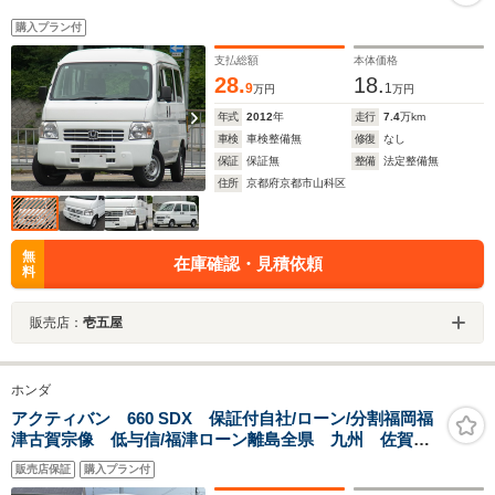
購入プラン付
支払総額
本体価格
28.
18.
9
1
万円
万円
年式
2012
年
走行
7.4
万km
車検
車検整備無
修復
なし
保証
保証無
整備
法定整備無
住所
京都府京都市山科区
無
在庫確認・見積依頼
料
販売店：
壱五屋
ホンダ
アクティバン 660 SDX 保証付自社/ローン/分割福岡福
津古賀宗像 低与信/福津ローン離島全県 九州 佐賀
鳥栖 大分 福岡市 東区 新宮 糟屋 和白 津屋
販売店保証
購入プラン付
崎 奴山 債務整理後 生活サポート 中古車 中古車