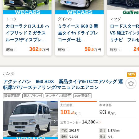
トヨタ
ダイハツ
マツダ
カローラクロス 1.8 ハ
ミライース 660 B 新
ロードスターRF
イブリッド Z ガラス
品タイヤ/ドライブレ
VS 純正7イン
ルーフ/ディスプレイ
コーダー 社
リナビ フル
オーディオ+ナビ8イ
外/ETC/EBD付ABS/横
TV パドル
362
59
2
総額：
.9
万円
総額：
.9
万円
総額：
ンチ/トヨタセーフテ
滑り防止装置/アイド
ETC シート
ィセンス/シートヒー
リングストップ/パワ
ー レザーシ
ター 前席/電動バック
ーウインドウ/キーレ
滑り防止機能
ホンダ
ドア/ヘッドランプ
スエントリー/パワー
ションコント
NEW
LED/Bluetooth接
ステアリング/マニュ
能 アイドリ
アクティバン 660 SDX 新品タイヤ/ETC/エアバッグ 運
転席/パワーステアリング/マニュアルエアコン
続/ETC2.0
アルエアコン/ユーザ
ップ 車線逸
ー買取車
ステム イモ
販売店保証
購入プラン付
オンライン相談可
360°画像付
ー
支払総額
本体価格
101.
93.
8
8
万円
万円
14,300
通常ローン
月々
円
年式
2018
年
走行
1.8
万km
車検
'27/05
修復
なし