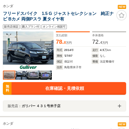
ホンダ
NEW
フリードスパイク 1.5 G ジャストセレクション 純正ナ
ビ Bカメ 両側Pスラ 夏タイヤ有
販売店保証
購入プラン付
オンライン相談可
支払総額
本体価格
78.
72.
8
4
万円
万円
年式
2014
年
走行
4.5
万km
車検
'27/07
修復
なし
保証
保証付
整備
法定整備付
住所
鳥取県米子市
無
在庫確認・見積依頼
料
販売店：
ガリバー ４３１号米子店
ホンダ
NEW