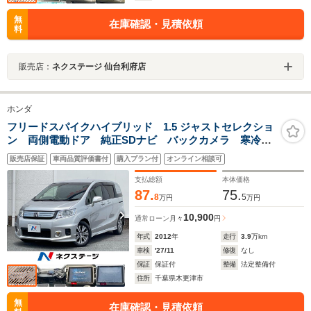
無
在庫確認・見積依頼
料
販売店：
ネクステージ 仙台利府店
ホンダ
フリードスパイクハイブリッド 1.5 ジャストセレクショ
ン 両側電動ドア 純正SDナビ バックカメラ 寒冷地
仕様 ハーフレザーシート HIDヘッド ETC クルコ
販売店保証
車両品質評価書付
購入プラン付
オンライン相談可
ン 純正15インチアルミ オートエアコン CD DVD再
生 フルセグ
支払総額
本体価格
87.
75.
8
5
万円
万円
10,900
通常ローン
月々
円
年式
2012
年
走行
3.9
万km
車検
'27/11
修復
なし
保証
保証付
整備
法定整備付
住所
千葉県木更津市
無
在庫確認・見積依頼