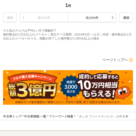
1
/9
最初
前の30件
次の30件
最後
※人気のクルマは平均1ヶ月で掲載終了
物件数合計1万台以上のメーカー｜算出データ期間：2024年9月～11月｜内容：物件数合計1万
台以上のメーカーのうち、掲載が終了した物件数が1,000台以上の場合
ページトップへ
中古車トップ
中古車情報:一覧
フリーワード検索
「ホンダ フリードスパイク」の中古車