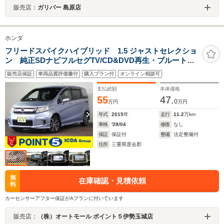
販売店：
ガリバー 島原店
ホンダ
フリードスパイクハイブリッド 1.5 ジャストセレクショ
ン 純正SDナビフルセグTV/CD&DVD再生・ブルートゥ
ース&USB接続/バックカメラ/ETC/両側電動スライドド
販売店保証
車両品質評価書付
購入プラン付
オンライン相談可
ア/クルコン/エンジンスターター/インテリキー/HIDオート
ライト/UVカット&プライバシーガラス/純正アルミ/買取
支払総額
本体価格
車
55
47.
0
万円
万円
年式
2015
年
走行
11.2
万km
車検
'28/04
修復
なし
保証
保証付
整備
法定整備付
住所
三重県度会郡
無
在庫確認・見積依頼
料
カーセンサーアフター保証がAプランに付いています
販売店：
（株）オートモール ポイント５伊勢玉城店