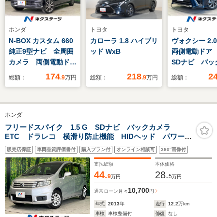
ホンダ
トヨタ
トヨタ
N-BOX カスタム 660
カローラ 1.8 ハイブリ
ヴォクシー 2.0
純正9型ナビ 全周囲
ッド WxB
両側電動ドア
カメラ 両側電動ド
SDナビ バッ
ア ホンダセンシン
ラ 衝突被害
174
218
2
総額：
.9
万円
総額：
.9
万円
総額：
グ アダプティブクル
テム 禁煙車
ーズ コーナーセンサ
コ スマー
ー 前席シートヒータ
LEDヘッド 
ホンダ
ー LEDヘッド オー
ンETC クル
トハイビーム オート
正16インチ
フリードスパイク 1.5 G SDナビ バックカメラ
ETC ドラレコ 横滑り防止機能 HIDヘッド パワーウ
ライト スマートキ
オートハイビ
ィンドウ 電動格納ミラー バニティミラー キーレス
ー ステアリングスイ
ートライト
販売店保証
車両品質評価書付
購入プラン付
オンライン相談可
360°画像付
ッチ
支払総額
本体価格
44.
28.
9
5
万円
万円
10,700
通常ローン
月々
円
年式
2013
年
走行
12.2
万km
車検
車検整備付
修復
なし