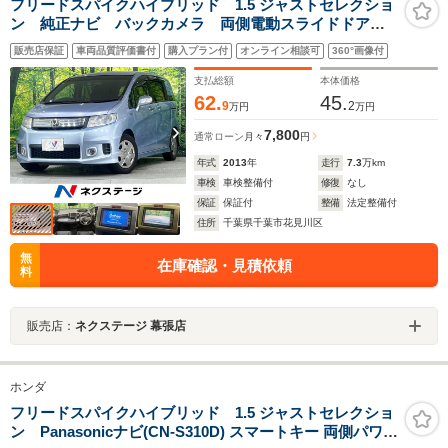
フリードスパイクハイブリッド 1.5 ジャストセレクショ
ン 純正ナビ バックカメラ 両側電動スライドドア
クルコン 禁煙車 HIDヘッド オートライト フルセ
販売店保証
車両品質評価書付
購入プラン付
オンライン相談可
360°画像付
グ Bluetooth再生 ETC オートエアコン スマートキ
ー
支払総額
本体価格
62.
45.
9
2
万円
万円
7,800
通常ローン
月々
円
年式
2013
年
走行
7.3
万km
車検
車検整備付
修復
なし
保証
保証付
整備
法定整備付
住所
千葉県千葉市花見川区
無
在庫確認・見積依頼
料
販売店：
ネクステージ 幕張店
ホンダ
フリードスパイクハイブリッド 1.5 ジャストセレクショ
ン Panasonicナビ(CN-S310D) スマートキー 両側パワー