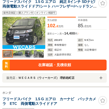
フリードスパイク 1.5 G エアロ 純正 8インチ SDナビ/
両側電動スライドドア/シート ハーフレザー/ヘッドランプ
LED/ETC/EBD付ABS/フルセグTV/エアバッグ 運転席/エ
販売店保証
購入プラン付
オンライン相談可
アバッグ 助手席
支払総額
本体価格
102.
85.
6
0
万円
万円
14,400
通常ローン
月々
円
年式
2013
年
走行
5.5
万km
車検
車検整備付
修復
なし
保証
保証付
整備
法定整備付
住所
大阪府堺市堺区
無
在庫確認・見積依頼
料
販売店：
ＷＥＣＡＲＳ（ウィーカーズ） 堺鉄砲町店
ホンダ
フリードスパイク 1.5 G エアロ カーナビ バックカメ
ラ ETC 両側電動スライドドア