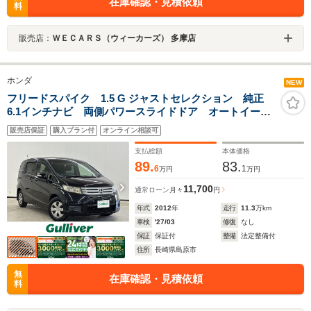
在庫確認・見積依頼
料
販売店：
ＷＥＣＡＲＳ（ウィーカーズ） 多摩店
ホンダ
NEW
フリードスパイク 1.5 G ジャストセレクション 純正
6.1インチナビ 両側パワースライドドア オートイージ
ークローザードア ETC プラズマクラスター搭載LED
販売店保証
購入プラン付
オンライン相談可
ルーフ照明 クルーズコントロール キセノンヘッドラ
イト オートライト シートリフター
支払総額
本体価格
89.
83.
6
1
万円
万円
11,700
通常ローン
月々
円
年式
2012
年
走行
11.3
万km
車検
'27/03
修復
なし
保証
保証付
整備
法定整備付
住所
長崎県島原市
無
在庫確認・見積依頼
料