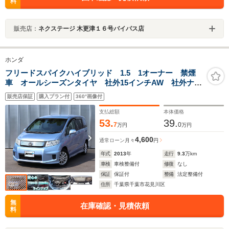
料
販売店：
ネクステージ 木更津１６号バイパス店
ホンダ
フリードスパイクハイブリッド 1.5 1オーナー 禁煙
車 オールシーズンタイヤ 社外15インチAW 社外ナ
ビ 地デジTV CD DVD エアロパーツ ウインカード
販売店保証
購入プラン付
360°画像付
アミラー バックカメラ ETC アイドリングストップ
支払総額
本体価格
53.
39.
7
0
万円
万円
4,600
通常ローン
月々
円
年式
2013
年
走行
9.3
万km
車検
車検整備付
修復
なし
保証
保証付
整備
法定整備付
住所
千葉県千葉市花見川区
無
在庫確認・見積依頼
料