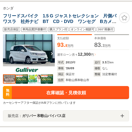
ホンダ
フリードスパイク 1.5 G ジャストセレクション 片側パ
ワスラ 社外ナビ BT CD・DVD ワンセグ Bカメ
横滑り防止 電格ミラー 革巻きハンドル ドラレコ
販売店保証
車両品質評価書付
購入プラン付
オンライン相談可
360°画像付
ETC ドアバイザー エアバッグ 純正フロアマット
オートライト ハロゲンヘッドライト
支払総額
本体価格
93.
83.
8
3
万円
万円
12,300
通常ローン
月々
円
年式
2013
年
走行
3.5
万km
車検
'26/09
修復
なし
保証
保証付
整備
法定整備付
住所
和歌山県和歌山市
無
在庫確認・見積依頼
料
カーセンサーアフター保証がA/Bプランに付いています
販売店：
ガリバー 和歌山バイパス店