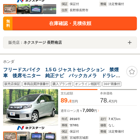
保証
保証付
整備
法定整備付
住所
長野県長野市
無
在庫確認・見積依頼
料
販売店：
ネクステージ 長野南店
ホンダ
フリードスパイク 1.5 G ジャストセレクション 禁煙
車 後席モニター 純正ナビ バックカメラ ドラレ
コ ETC 電動スライド CD/DVD/フルセグ
販売店保証
車両品質評価書付
購入プラン付
オンライン相談可
360°画像付
Bluetooth HIDヘッド オートライト オートエアコ
ン 電動格納ミラー 横滑り防止装置
支払総額
本体価格
89.
78.
8
4
万円
万円
7,000
通常ローン
月々
円
年式
2016
年
走行
7.0
万km
車検
'27/01
修復
なし
保証
保証付
整備
法定整備付
住所
宮城県宮城郡