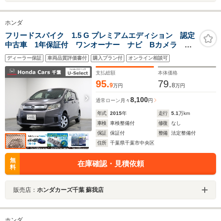
ホンダ
フリードスパイク 1.5 G プレミアムエディション 認定
中古車 1年保証付 ワンオーナー ナビ Bカメラ
ETC 運転支援
ディーラー保証
車両品質評価書付
購入プラン付
オンライン相談可
支払総額
本体価格
95.
79.
9
8
万円
万円
8,100
通常ローン
月々
円
年式
2015
年
走行
5.1
万km
車検
車検整備付
修復
なし
保証
保証付
整備
法定整備付
住所
千葉県千葉市中央区
無
在庫確認・見積依頼
料
販売店：
ホンダカーズ千葉 蘇我店
ホンダ