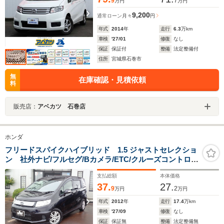
9
7
万円
万円
9,200
通常ローン
月々
円
年式
2014
年
走行
6.3
万km
車検
'27/01
修復
なし
保証
保証付
整備
法定整備付
住所
宮城県石巻市
無
在庫確認・見積依頼
料
販売店：
アベカツ 石巻店
ホンダ
フリードスパイクハイブリッド 1.5 ジャストセレクショ
ン 社外ナビ/フルセグ/Bカメラ/ETC/クルーズコントロー
ル/左側Pスライドドア/ドラレコ/横滑り防止/純正15AW
支払総額
本体価格
37.
27.
9
2
万円
万円
年式
2012
年
走行
17.4
万km
車検
'27/09
修復
なし
保証
保証無
整備
法定整備無