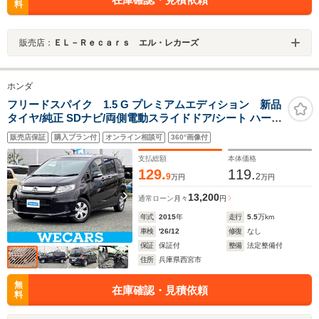
料
販売店：
ＥＬ－Ｒｅｃａｒｓ エル・レカーズ
ホンダ
フリードスパイク 1.5 G プレミアムエディション 新品
タイヤ/純正 SDナビ/両側電動スライドドア/シート ハーフ
レザー/ヘッドランプ HID/Bluetooth接続/ETC/EBD付
販売店保証
購入プラン付
オンライン相談可
360°画像付
ABS/横滑り防止装置/ワンセグTV
支払総額
本体価格
129.
119.
9
2
万円
万円
13,200
通常ローン
月々
円
年式
2015
年
走行
5.5
万km
車検
'26/12
修復
なし
保証
保証付
整備
法定整備付
住所
兵庫県西宮市
無
在庫確認・見積依頼
料