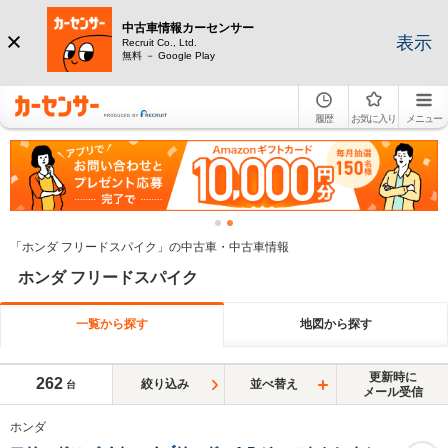
中古車情報カーセンサー
表示
Recruit Co., Ltd.
無料 － Google Play
履歴
お気に入り
メニュー
「ホンダ フリードスパイク」の中古車・中古車情報
ホンダ フリードスパイク
一覧から探す
地図から探す
更新時に
262
絞り込み
並べ替え
台
メール受信
ホンダ