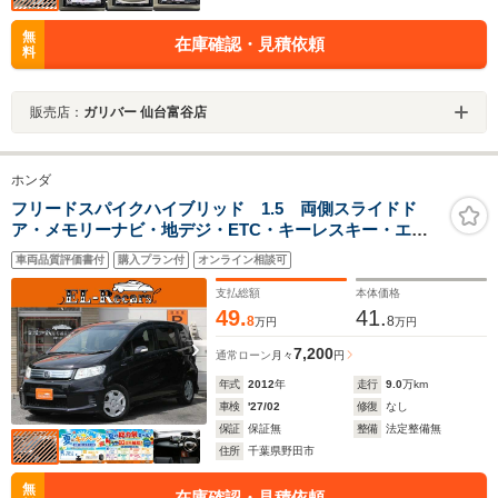
無
在庫確認・見積依頼
料
販売店：
ガリバー 仙台富谷店
ホンダ
フリードスパイクハイブリッド 1.5 両側スライドド
ア・メモリーナビ・地デジ・ETC・キーレスキー・エア
ロ・ヘッドライトレベライザー・ドアバイザー・電動格
車両品質評価書付
購入プラン付
オンライン相談可
納ミラー・オートエアコン
支払総額
本体価格
49.
41.
8
8
万円
万円
7,200
通常ローン
月々
円
年式
2012
年
走行
9.0
万km
車検
'27/02
修復
なし
保証
保証無
整備
法定整備無
住所
千葉県野田市
無
在庫確認・見積依頼