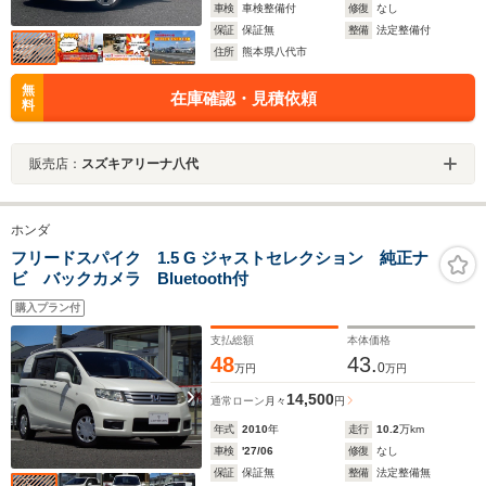
車検
車検整備付
修復
なし
保証
保証無
整備
法定整備付
住所
熊本県八代市
無
在庫確認・見積依頼
料
販売店：
スズキアリーナ八代
ホンダ
フリードスパイク 1.5 G ジャストセレクション 純正ナ
ビ バックカメラ Bluetooth付
購入プラン付
支払総額
本体価格
48
43.
0
万円
万円
14,500
通常ローン
月々
円
年式
2010
年
走行
10.2
万km
車検
'27/06
修復
なし
保証
保証無
整備
法定整備無