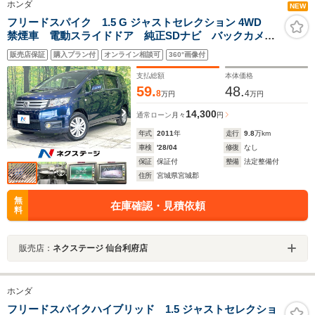
ホンダ
NEW
フリードスパイク 1.5 G ジャストセレクション 4WD
禁煙車 電動スライドドア 純正SDナビ バックカメ
ラ 寒冷地仕様 HIDヘッド ETC オートライト オー
販売店保証
購入プラン付
オンライン相談可
360°画像付
トエアコン CD 地デジ AUX接続 電動格納ミラー
プライバシーガラス
支払総額
本体価格
59.
48.
8
4
万円
万円
14,300
通常ローン
月々
円
年式
2011
年
走行
9.8
万km
車検
'28/04
修復
なし
保証
保証付
整備
法定整備付
住所
宮城県宮城郡
無
在庫確認・見積依頼
料
販売店：
ネクステージ 仙台利府店
ホンダ
フリードスパイクハイブリッド 1.5 ジャストセレクショ