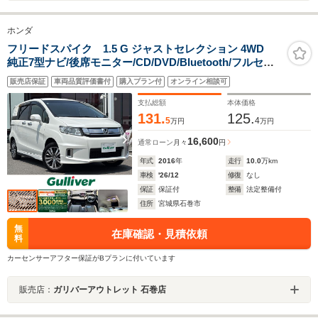
ホンダ
フリードスパイク 1.5 G ジャストセレクション 4WD
純正7型ナビ/後席モニター/CD/DVD/Bluetooth/フルセグ/
両側電動スライドドア/バックカメラ/ETC/スマートキー/
販売店保証
車両品質評価書付
購入プラン付
オンライン相談可
スペアキー/キセノンライト/オートライト/純正アルミホイ
ール/Rスポイラー/Fワイパーデアイサー/禁煙車
支払総額
本体価格
131.
125.
5
4
万円
万円
16,600
通常ローン
月々
円
年式
2016
年
走行
10.0
万km
車検
'26/12
修復
なし
保証
保証付
整備
法定整備付
住所
宮城県石巻市
無
在庫確認・見積依頼
料
カーセンサーアフター保証がBプランに付いています
販売店：
ガリバーアウトレット 石巻店