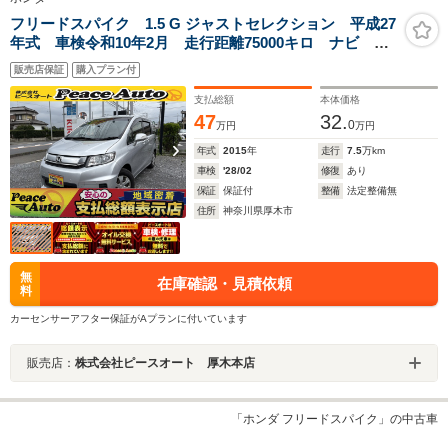
フリードスパイク 1.5 G ジャストセレクション 平成27
年式 車検令和10年2月 走行距離75000キロ ナビ 地
デジ バックカメラ 片側電動スライドドア キーレ
販売店保証
購入プラン付
ス 5人乗り ETC ステアリングスイッチ オートエア
コン HIDヘッドライト
支払総額
本体価格
47
32.
0
万円
万円
年式
2015
年
走行
7.5
万km
車検
'28/02
修復
あり
保証
保証付
整備
法定整備無
住所
神奈川県厚木市
無
在庫確認・見積依頼
料
カーセンサーアフター保証がAプランに付いています
販売店：
株式会社ピースオート 厚木本店
「ホンダ フリードスパイク」の中古車