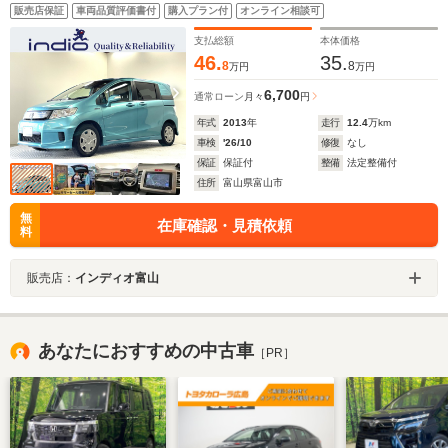
スライドドア オートライト クルーズコントロール ETC
販売店保証
車両品質評価書付
購入プラン付
オンライン相談可
横滑り防止
支払総額
本体価格
46.
35.
8
8
万円
万円
6,700
通常ローン
月々
円
年式
2013
年
走行
12.4
万km
車検
'26/10
修復
なし
保証
保証付
整備
法定整備付
住所
富山県富山市
無
在庫確認・見積依頼
料
販売店：
インディオ富山
あなたにおすすめの中古車
［PR］