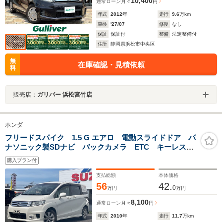
10,400
通常ローン
月々
円
年式
2012
年
走行
9.6
万km
車検
'27/07
修復
なし
保証
保証付
整備
法定整備付
住所
静岡県浜松市中央区
無
在庫確認・見積依頼
料
販売店：
ガリバー 浜松宮竹店
ホンダ
フリードスパイク 1.5 G エアロ 電動スライドドア パ
ナソニック製SDナビ バックカメラ ETC キーレス
オートエアコン
購入プラン付
支払総額
本体価格
56
42.
0
万円
万円
8,100
通常ローン
月々
円
年式
2010
年
走行
11.7
万km