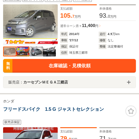
キーレスエントリー CD再生 横滑り防止装置 オート
エアコン Wエアバック
支払総額
本体価格
105.
93.
7
0
万円
万円
11,400
通常ローン
月々
円
年式
2014
年
走行
4.9
万km
車検
'27/12
修復
なし
保証
保証付
整備
法定整備付
住所
埼玉県三郷市
無
在庫確認・見積依頼
料
販売店：
カーセブンＭＥＧＡ三郷店
ホンダ
フリードスパイク 1.5 G ジャストセレクション
販売店保証
支払総額
本体価格
79.
71.