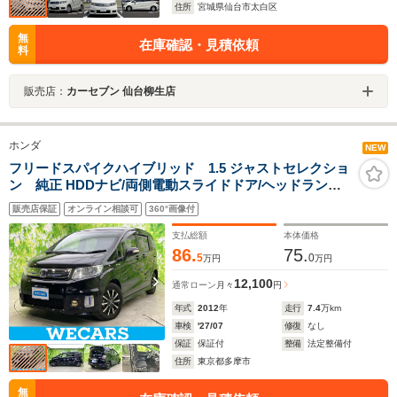
住所
宮城県仙台市太白区
無
在庫確認・見積依頼
料
販売店：
カーセブン 仙台柳生店
ホンダ
NEW
フリードスパイクハイブリッド 1.5 ジャストセレクショ
ン 純正 HDDナビ/両側電動スライドドア/ヘッドランプ
HID/ETC/EBD付ABS/横滑り防止装置/アイドリングスト
販売店保証
オンライン相談可
360°画像付
ップ/バックモニター/ワンセグTV/DVD/エアバッグ 運転席
支払総額
本体価格
86.
75.
5
0
万円
万円
12,100
通常ローン
月々
円
年式
2012
年
走行
7.4
万km
車検
'27/07
修復
なし
保証
保証付
整備
法定整備付
住所
東京都多摩市
無