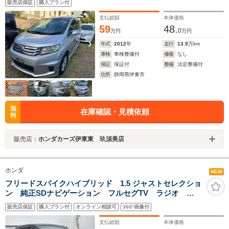
販売店保証
購入プラン付
支払総額
本体価格
59
48.
0
万円
万円
年式
2012
年
走行
13.9
万km
車検
車検整備付
修復
なし
保証
保証付
整備
法定整備付
住所
静岡県伊東市
無
在庫確認・見積依頼
料
販売店：
ホンダカーズ伊東東 玖須美店
ホンダ
NEW
フリードスパイクハイブリッド 1.5 ジャストセレクショ
ン 純正SDナビゲーション フルセグTV ラジオ
CD DVD BT SD ETC 両側パワースライドドア
販売店保証
購入プラン付
オンライン相談可
360°画像付
LEDライト オートライト 純正フロアマット 電格ミ
ラー ドアバイザー
支払総額
本体価格