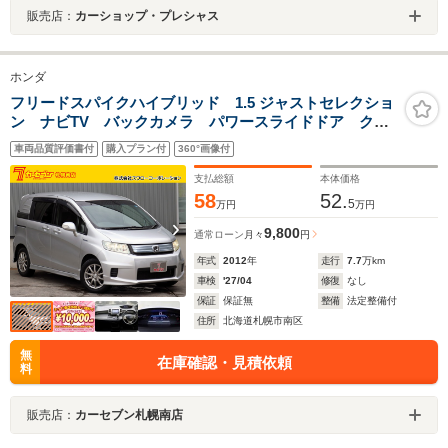
販売店：
カーショップ・プレシャス
ホンダ
フリードスパイクハイブリッド 1.5 ジャストセレクショ
ン ナビTV バックカメラ パワースライドドア クル
ーズコントロール HIDヘッドランプ ETC
車両品質評価書付
購入プラン付
360°画像付
Bluetooth 横滑り防止 カーゴスポットライト ビルト
インテーブル オートエアコン 後方視覚支援ミラ
支払総額
本体価格
58
52.
5
万円
万円
9,800
通常ローン
月々
円
年式
2012
年
走行
7.7
万km
車検
'27/04
修復
なし
保証
保証無
整備
法定整備付
住所
北海道札幌市南区
無
在庫確認・見積依頼
料
販売店：
カーセブン札幌南店