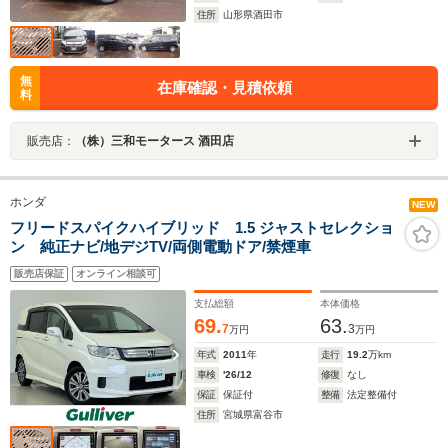
住所
山形県酒田市
無
在庫確認・見積依頼
料
販売店：
（株）三和モータース 酒田店
ホンダ
NEW
フリードスパイクハイブリッド 1.5 ジャストセレクショ
ン 純正ナビ/地デジTV/両側電動ドア/禁煙車
販売店保証
オンライン相談可
支払総額
本体価格
69.
63.
7
3
万円
万円
年式
2011
年
走行
19.2
万km
車検
'26/12
修復
なし
保証
保証付
整備
法定整備付
住所
宮城県富谷市