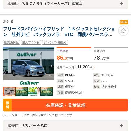
販売店：
ＷＥＣＡＲＳ（ウィーカーズ） 西宮店
ホンダ
NEW
フリードスパイクハイブリッド 1.5 ジャストセレクショ
ン 社外ナビ バックカメラ ETC 両側パワースライ
ドドア クルーズコントロール ドライブレコーダー
販売店保証
購入プラン付
オンライン相談可
オートライト 純正アルミホイール
支払総額
本体価格
85.
78.
3
7
万円
万円
11,200
通常ローン
月々
円
年式
2014
年
走行
11.9
万km
車検
'27/11
修復
なし
保証
保証付
整備
法定整備付
住所
愛媛県今治市
無
在庫確認・見積依頼
料
カーセンサーアフター保証がBプランに付いています
販売店：
ガリバー 今治店