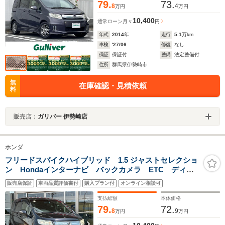
79.
73.
8
4
万円
万円
10,400
通常ローン
月々
円
年式
2014
年
走行
5.1
万km
車検
'27/06
修復
なし
保証
保証付
整備
法定整備付
住所
群馬県伊勢崎市
無
在庫確認・見積依頼
料
販売店：
ガリバー 伊勢崎店
ホンダ
フリードスパイクハイブリッド 1.5 ジャストセレクショ
ン Hondaインターナビ バックカメラ ETC ディス
チャージヘッドライト 片側パワースライドドア クル
販売店保証
車両品質評価書付
購入プラン付
オンライン相談可
ーズコントロール 横滑り防止装置 オートライト オ
ートエアコン 横滑り抑制 ヒルスタートアシスト
支払総額
本体価格
79.
72.
8
9
万円
万円