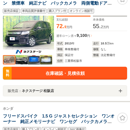
ン 禁煙車 純正ナビ バックカメラ 両側電動ドア
クルーズコントロール ETC HIDヘッド ハーフレザ
販売店保証
車両品質評価書付
購入プラン付
オンライン相談可
ー フルセグ 電動格納ミラー CD/DVD再生
Bluetooth キーレス オートライト
支払総額
本体価格
72.
55.
9
2
万円
万円
9,100
通常ローン
月々
円
年式
2013
年
走行
10.5
万km
車検
車検整備付
修復
なし
保証
保証付
整備
法定整備付
住所
三重県松阪市
無
在庫確認・見積依頼
料
販売店：
ネクステージ 松阪店
ホンダ
フリードスパイク 1.5 G ジャストセレクション ワンオ
ーナー 純正メモリーナビ ワンセグ バックカメラ
ETC車載器 Bluetooth接続可 片側電動スライドドア
販売店保証
購入プラン付
オンライン相談可
360°画像付