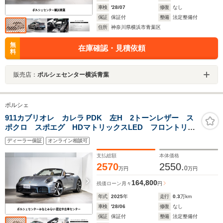
車検
'28/07
修復
なし
保証
保証付
整備
法定整備付
住所
神奈川県横浜市青葉区
無
在庫確認・見積依頼
料
販売店：
ポルシェセンター横浜青葉
ポルシェ
911カブリオレ カレラ PDK 左H 2トーンレザー ス
ポクロ スポエグ HDマトリックスLED フロントリフ
ト 18wayシート ベンチレーション BOSE スポーツ
ディーラー保証
オンライン相談可
デザインPKG 20/21インチ カレラクラシックホイール
レザーパッケージ930
支払総額
本体価格
2570
2550.
0
万円
万円
164,800
残価ローン
月々
円
年式
2025
年
走行
0.3
万km
車検
'28/06
修復
なし
保証
保証付
整備
法定整備付