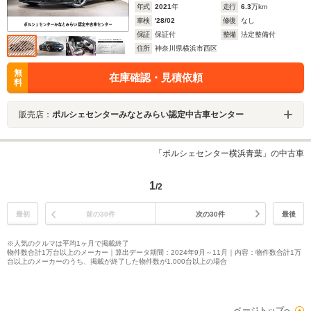
年式
2021
年
走行
6.3
万km
車検
'28/02
修復
なし
保証
保証付
整備
法定整備付
住所
神奈川県横浜市西区
無
在庫確認・見積依頼
料
販売店：
ポルシェセンターみなとみらい認定中古車センター
「ポルシェセンター横浜青葉」の中古車
1
/2
最初
前の30件
次の30件
最後
※人気のクルマは平均1ヶ月で掲載終了
物件数合計1万台以上のメーカー｜算出データ期間：2024年9月～11月｜内容：物件数合計1万
台以上のメーカーのうち、掲載が終了した物件数が1,000台以上の場合
ページトップへ