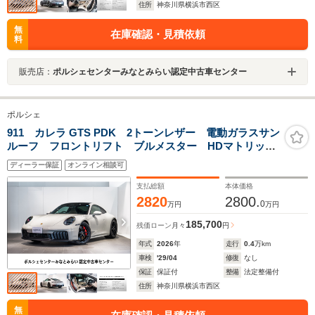
住所
神奈川県横浜市西区
無
在庫確認・見積依頼
料
販売店：
ポルシェセンターみなとみらい認定中古車センター
ポルシェ
911 カレラ GTS PDK 2トーンレザー 電動ガラスサン
ルーフ フロントリフト ブルメスター HDマトリック
スLED 18wayシート ベンチレーション エクスクル
ディーラー保証
オンライン相談可
ーシブテールライト イオナイザー プライバシーガラ
ス 2シーター
支払総額
本体価格
2820
2800.
0
万円
万円
185,700
残価ローン
月々
円
年式
2026
年
走行
0.4
万km
車検
'29/04
修復
なし
保証
保証付
整備
法定整備付
住所
神奈川県横浜市西区
無