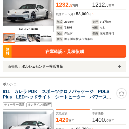
1232.
1212.
5
5
万円
万円
53,000
残価ローン
月々
円
年式
2025
年
走行
0.1
万km
車検
'28/03
修復
なし
保証
保証付
整備
法定整備付
住所
神奈川県横浜市青葉区
無
在庫確認・見積依頼
料
販売店：
ポルシェセンター横浜青葉
ポルシェ
911 カレラ PDK スポーツクロノパッケージ PDLS
Plus LEDヘッドライト シートヒーター パワーステ
アリングプラス 自動防眩ミラー ストレージパッケー
ディーラー保証
オンライン相談可
ジ
支払総額
本体価格
1420
1400.
0
万円
万円