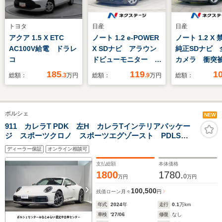
トヨタ
日産
日産
アクア 1.5 X ETC
ノート 1.2 e-POWER
ノート 1.2 
AC100V給電 ドラレ
X SDナビ アラウン
純正SDナビ 
コ
ドビューモニター エ
カメラ 衝突
マージェンシーブレー
システム ス
185
119
1
総額：
.3
万円
総額：
.9
万円
総額：
キ 禁煙車 スマート
ー オート
キー インテリジェン
Bluetooth 
トルームミラー LED
デジ ドラレ
ポルシェ
ヘッドライト オート
NEW
エアコン ステアリン
911 カレラT PDK 左H カレラTインテリアパッケー
ジ スポーツクロノ スポーツエグゾースト PDLS
グスイッチ
Plus ステアリングヒーター パワーステアリングプラ
Bluetooth再生
ディーラー保証
オンライン相談可
ス リアシート ライトデザインパッケージ
支払総額
本体価格
1800
1780.
0
万円
万円
100,500
残価ローン
月々
円
年式
2024
年
走行
0.1
万km
車検
'27/06
修復
なし