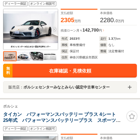
ボンインテリアパッケージ ステアリングヒーター レ
ディーラー保証
オンライン相談可
ーンチェンジ プライバシーガラス
支払総額
本体価格
2305
2280.
0
万円
万円
142,700
残価ローン
月々
円
年式
2023
年
走行
1.3
万km
車検
車検整備付
修復
なし
保証
保証付
整備
法定整備付
住所
神奈川県横浜市西区
無
在庫確認・見積依頼
料
販売店：
ポルシェセンターみなとみらい認定中古車センター
ポルシェ
タイカン パフォーマンスバッテリー プラス 4シート
25年式 パフォーマンスバッテリープラス スポーツク
ロノPKG 固定式パノラマルーフ HDマトリックス
ディーラー保証
オンライン相談可
LED BOSE ソフトクローズドア 20インチ Taycan
Turbo Aero ホイール
支払総額
本体価格