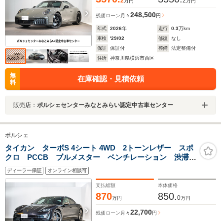
2
2
万円
万円
248,500
残価ローン
月々
円
年式
2026
年
走行
0.3
万km
車検
'29/02
修復
なし
保証
保証付
整備
法定整備付
住所
神奈川県横浜市西区
無
在庫確認・見積依頼
料
販売店：
ポルシェセンターみなとみらい認定中古車センター
ポルシェ
タイカン ターボS 4シート 4WD 2トーンレザー スポ
クロ PCCB ブルメスター ベンチレーション 渋滞支
援ACC 4ゾーンエアコン パッセンジャーディスプレ
ディーラー保証
オンライン相談可
イ アンビエントライト プライバシーガラス
支払総額
本体価格
870
850.
0
万円
万円
22,700
残価ローン
月々
円