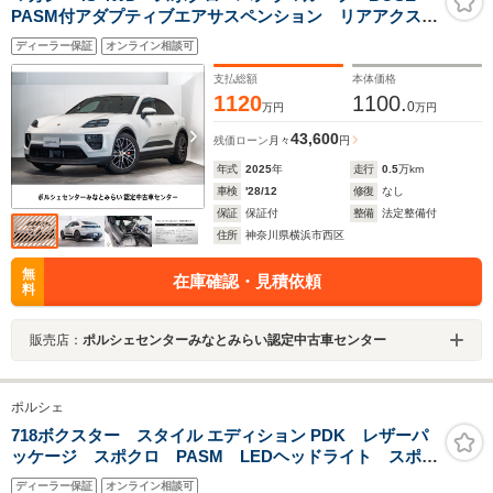
PASM付アダプティブエアサスペンション リアアクスル
ステアリング マトリックスLED 前後シートヒータ
ディーラー保証
オンライン相談可
ー ベンチレーション ステアリングヒーター プライ
バシーガラス
支払総額
本体価格
1120
1100.
0
万円
万円
43,600
残価ローン
月々
円
年式
2025
年
走行
0.5
万km
車検
'28/12
修復
なし
保証
保証付
整備
法定整備付
住所
神奈川県横浜市西区
無
在庫確認・見積依頼
料
販売店：
ポルシェセンターみなとみらい認定中古車センター
ポルシェ
718ボクスター スタイル エディション PDK レザーパ
ッケージ スポクロ PASM LEDヘッドライト スポー
ツデザインPKG スポーツシートプラス スポーツテー
ディーラー保証
オンライン相談可