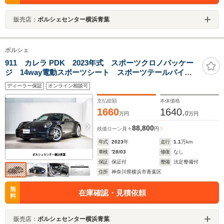
販売店：
ポルシェセンター横浜青葉
ポルシェ
911 カレラ PDK 2023年式 スポーツクロノパッケー
ジ 14way電動スポーツシート スポーツテールパイプ
(ブラック) パワーステアリングプラス プライバシーガ
ディーラー保証
オンライン相談可
ラス LEDドアカーテシーライト
支払総額
本体価格
1660
1640.
0
万円
万円
88,800
残価ローン
月々
円
年式
2023
年
走行
1.1
万km
車検
'28/03
修復
なし
保証
保証付
整備
法定整備付
住所
神奈川県横浜市青葉区
無
在庫確認・見積依頼
料
販売店：
ポルシェセンター横浜青葉