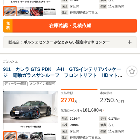
保証
保証付
整備
法定整備付
住所
神奈川県横浜市西区
無
在庫確認・見積依頼
料
販売店：
ポルシェセンターみなとみらい認定中古車センター
ポルシェ
911 カレラ GTS PDK 左H GTSインテリアパッケー
ジ 電動ガラスサンルーフ フロントリフト HDマトリ
ックスLED BOSE スポーツクロノ スポーツエグゾー
ディーラー保証
オンライン相談可
スト リアシート プライバシーガラス
支払総額
本体価格
2770
2750.
0
万円
万円
181,600
残価ローン
月々
円
年式
2026
年
走行
0.1
万km
車検
'29/06
修復
なし
保証
保証付
整備
法定整備付
住所
神奈川県横浜市青葉区