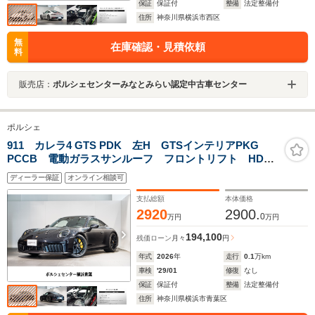
保証
保証付
整備
法定整備付
住所
神奈川県横浜市西区
無
在庫確認・見積依頼
料
販売店：
ポルシェセンターみなとみらい認定中古車センター
ポルシェ
911 カレラ4 GTS PDK 左H GTSインテリアPKG
PCCB 電動ガラスサンルーフ フロントリフト HDマ
トリックスLED BOSE 18way電動アダプティブスポー
ディーラー保証
オンライン相談可
ツシートプラス リアシート プライバシーガラス
支払総額
本体価格
2920
2900.
0
万円
万円
194,100
残価ローン
月々
円
年式
2026
年
走行
0.1
万km
車検
'29/01
修復
なし
保証
保証付
整備
法定整備付
住所
神奈川県横浜市青葉区