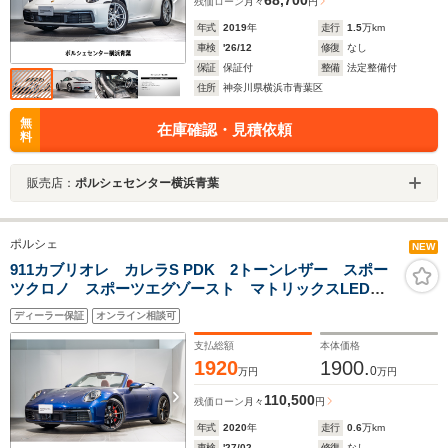
68,700
残価ローン
月々
円
年式
2019
年
走行
1.5
万km
車検
'26/12
修復
なし
保証
保証付
整備
法定整備付
住所
神奈川県横浜市青葉区
無
在庫確認・見積依頼
料
販売店：
ポルシェセンター横浜青葉
ポルシェ
NEW
911カブリオレ カレラS PDK 2トーンレザー スポー
ツクロノ スポーツエグゾースト マトリックスLED
ACC スポーツシートプラス ヒーター付GTスポーツス
ディーラー保証
オンライン相談可
テアリング レーンチェンジ エントリードライブ ア
ンビエントライト
支払総額
本体価格
1920
1900.
0
万円
万円
110,500
残価ローン
月々
円
年式
2020
年
走行
0.6
万km
車検
'27/02
修復
なし