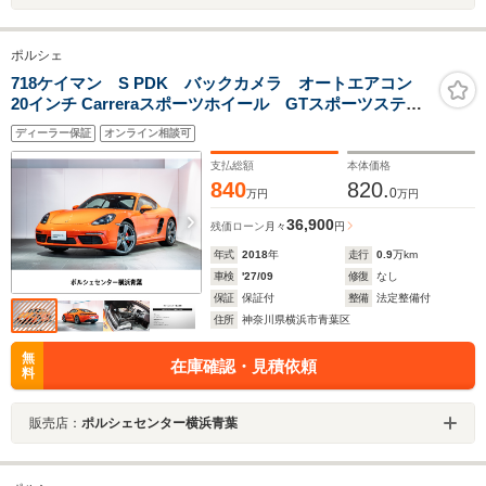
ポルシェ
718ケイマン S PDK バックカメラ オートエアコン
20インチ Carreraスポーツホイール GTスポーツステア
リング 電動可倒式ドアミラー フロアマット
ディーラー保証
オンライン相談可
支払総額
本体価格
840
820.
0
万円
万円
36,900
残価ローン
月々
円
年式
2018
年
走行
0.9
万km
車検
'27/09
修復
なし
保証
保証付
整備
法定整備付
住所
神奈川県横浜市青葉区
無
在庫確認・見積依頼
料
販売店：
ポルシェセンター横浜青葉