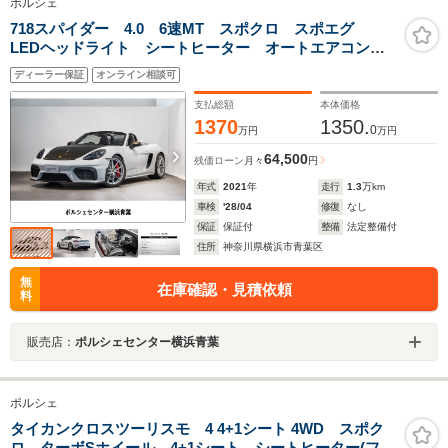
ポルシェ
718スパイダー 4.0 6速MT スポクロ スポエグ
LEDヘッドライト シートヒーター オートエアコン
電動可倒式ドアミラー ブラッシュアルミニウムインテ
ディーラー保証
オンライン相談可
リアパッケージ ガーズレッドメーターパネル/シートベ
ルト
支払総額
本体価格
1370
1350.
0
万円
万円
64,500
残価ローン
月々
円
年式
2021
年
走行
1.3
万km
車検
'28/04
修復
なし
保証
保証付
整備
法定整備付
住所
神奈川県横浜市青葉区
無
在庫確認・見積依頼
料
販売店：
ポルシェセンター横浜青葉
ポルシェ
タイカンクロスツーリスモ 4 4+1シート 4WD スポク
ロ ターボSホイール 4+1シート シートヒーター(フロ