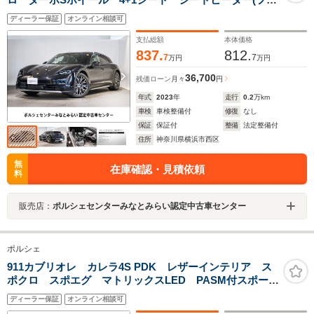
ント) エレクトリックスポーツサウンド プライバシー
ディーラー保証
オンライン相談可
ガラス
支払総額
本体価格
837.
812.
7
7
万円
万円
36,700
残価ローン
月々
円
年式
2023
年
走行
0.2
万km
車検
車検整備付
修復
なし
保証
保証付
整備
法定整備付
住所
神奈川県横浜市西区
無
在庫確認・見積依頼
料
販売店：
ポルシェセンターみなとみらい認定中古車センター
ポルシェ
911カブリオレ カレラ4S PDK レザーインテリア ス
ポクロ スポエグ マトリックスLED PASM付スポーツ
サスペンション ベンチレーション 14wayシート
ディーラー保証
オンライン相談可
20/21インチCarrera Classicホイール パワステプラス