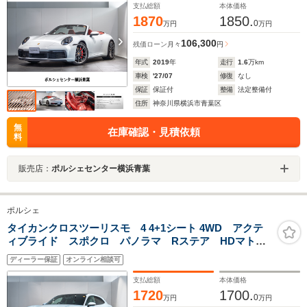
支払総額
本体価格
1870
1850.
0
万円
万円
106,300
残価ローン
月々
円
年式
2019
年
走行
1.6
万km
車検
'27/07
修復
なし
保証
保証付
整備
法定整備付
住所
神奈川県横浜市青葉区
無
在庫確認・見積依頼
料
販売店：
ポルシェセンター横浜青葉
ポルシェ
タイカンクロスツーリスモ 4 4+1シート 4WD アクテ
ィブライド スポクロ パノラマ Rステア HDマトリ
ックス 前後シートヒーター ベンチレーション
ディーラー保証
オンライン相談可
BOSE PTV Plus Pディスプレイ プライバシーガラス
支払総額
本体価格
1720
1700.
0
万円
万円