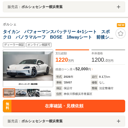
販売店：
ポルシェセンター横浜青葉
ポルシェ
NEW
タイカン パフォーマンスバッテリー 4+1シート スポ
クロ パノラマルーフ BOSE 18wayシート 前後シー
トヒーター ベンチレーション ソフトクローズ 21イ
ディーラー保証
オンライン相談可
ンチ RS Spyder デザインホイール エレクトリックスポ
ーツサウンド プライバシーガラス
支払総額
本体価格
1220
1200.
0
万円
万円
52,000
残価ローン
月々
円
年式
2026
年
走行
0.1
万km
車検
'29/07
修復
なし
保証
保証付
整備
法定整備付
住所
神奈川県横浜市青葉区
無
在庫確認・見積依頼
料
販売店：
ポルシェセンター横浜青葉