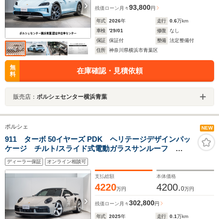
93,800
残価ローン
月々
円
年式
2026
年
走行
0.6
万km
車検
'29/01
修復
なし
保証
保証付
整備
法定整備付
住所
神奈川県横浜市青葉区
無
在庫確認・見積依頼
料
販売店：
ポルシェセンター横浜青葉
ポルシェ
NEW
911 ターボ 50イヤーズ PDK ヘリテージデザインパッ
ケージ チルト/スライド式電動ガラスサンルーフ
ACC レーンキープ 20/21インチ Sport Classic ホイー
ディーラー保証
オンライン相談可
ル(ホワイト/シルバー塗装)
支払総額
本体価格
4220
4200.
0
万円
万円
302,800
残価ローン
月々
円
年式
2025
年
走行
0.1
万km