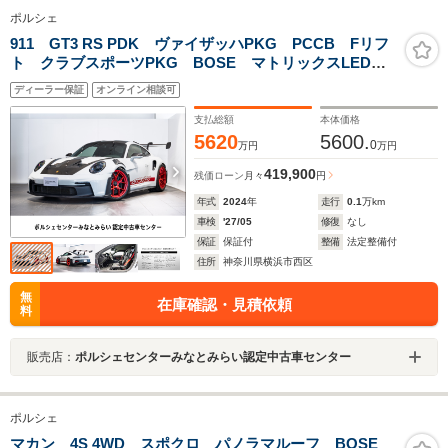
ポルシェ
911 GT3 RS PDK ヴァイザッハPKG PCCB Fリフ
ト クラブスポーツPKG BOSE マトリックスLED
3Dプリントフルバケットシート(ソフト硬度) プライバ
ディーラー保証
オンライン相談可
シーガラス
支払総額
本体価格
5620
5600.
0
万円
万円
419,900
残価ローン
月々
円
年式
2024
年
走行
0.1
万km
車検
'27/05
修復
なし
保証
保証付
整備
法定整備付
住所
神奈川県横浜市西区
無
在庫確認・見積依頼
料
販売店：
ポルシェセンターみなとみらい認定中古車センター
ポルシェ
マカン 4S 4WD スポクロ パノラマルーフ BOSE