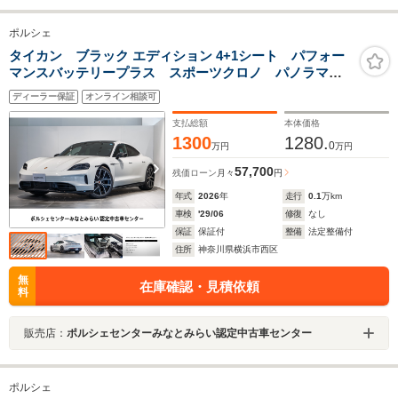
ポルシェ
タイカン ブラック エディション 4+1シート パフォー
マンスバッテリープラス スポーツクロノ パノラマル
ーフ 前後シートヒーター ベンチレーション BOSE
ディーラー保証
オンライン相談可
HDマトリックスLED ソフトクローズドア プライバシ
ー ガラス
支払総額
本体価格
1300
1280.
0
万円
万円
57,700
残価ローン
月々
円
年式
2026
年
走行
0.1
万km
車検
'29/06
修復
なし
保証
保証付
整備
法定整備付
住所
神奈川県横浜市西区
無
在庫確認・見積依頼
料
販売店：
ポルシェセンターみなとみらい認定中古車センター
ポルシェ