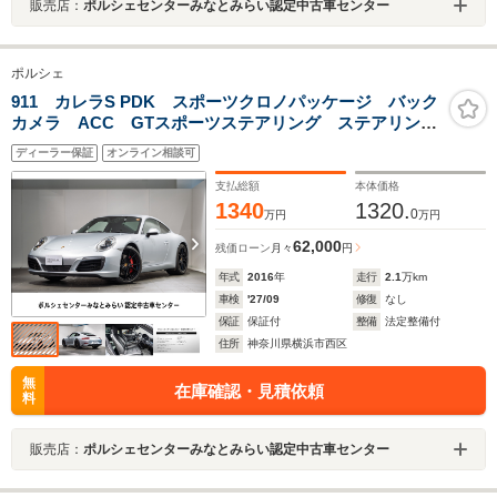
販売店：
ポルシェセンターみなとみらい認定中古車センター
ポルシェ
911 カレラS PDK スポーツクロノパッケージ バック
カメラ ACC GTスポーツステアリング ステアリング
ヒーター レーンチェンジ パワーステアリングプラ
ディーラー保証
オンライン相談可
ス 電動可倒式ドアミラー プライバシーガラス
支払総額
本体価格
1340
1320.
0
万円
万円
62,000
残価ローン
月々
円
年式
2016
年
走行
2.1
万km
車検
'27/09
修復
なし
保証
保証付
整備
法定整備付
住所
神奈川県横浜市西区
無
在庫確認・見積依頼
料
販売店：
ポルシェセンターみなとみらい認定中古車センター