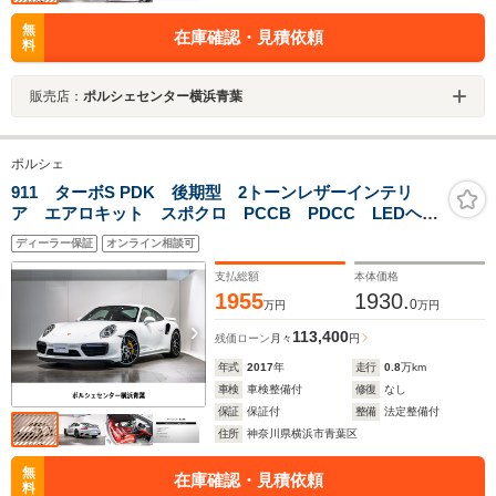
無
在庫確認・見積依頼
料
販売店：
ポルシェセンター横浜青葉
ポルシェ
911 ターボS PDK 後期型 2トーンレザーインテリ
ア エアロキット スポクロ PCCB PDCC LEDヘッ
ドライト BOSE 18way シートヒーター クルーズコ
ディーラー保証
オンライン相談可
ントロール カーボンステアリング 20インチ ターボS
ホイール
支払総額
本体価格
1955
1930.
0
万円
万円
113,400
残価ローン
月々
円
年式
2017
年
走行
0.8
万km
車検
車検整備付
修復
なし
保証
保証付
整備
法定整備付
住所
神奈川県横浜市青葉区
無
在庫確認・見積依頼
料