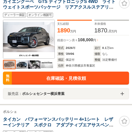
カイエンクーペ GTS ティプトロニックS 4WD ライト
ウェイトスポーツパッケージ リアアクスルステアリン
グ 22インチ GTデザインホイール カーボンインテリ
ディーラー保証
オンライン相談可
ア 前後シートヒーター 4ゾーンエアコン プライバシ
ーガラス
支払総額
本体価格
1890
1870.
0
万円
万円
108,000
残価ローン
月々
円
年式
2026
年
走行
0.1
万km
車検
'29/06
修復
なし
保証
保証付
整備
法定整備付
住所
神奈川県横浜市青葉区
無
在庫確認・見積依頼
料
販売店：
ポルシェセンター横浜青葉
ポルシェ
タイカン パフォーマンスバッテリー 4+1シート レザ
ーインテリア スポクロ アダプティブエアサスペンシ
ョン シートヒーター 渋滞支援ACC 20インチ タイカ