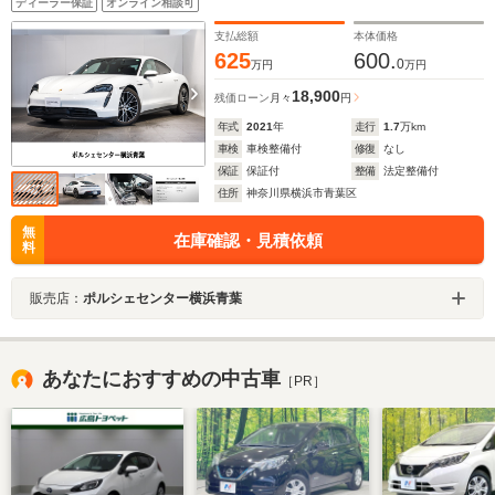
ディーラー保証
オンライン相談可
ンターボホイール Pディスプレイ アンビエントライ
ト プライバシーガラス
支払総額
本体価格
625
600.
0
万円
万円
18,900
残価ローン
月々
円
年式
2021
年
走行
1.7
万km
車検
車検整備付
修復
なし
保証
保証付
整備
法定整備付
住所
神奈川県横浜市青葉区
無
在庫確認・見積依頼
料
販売店：
ポルシェセンター横浜青葉
あなたにおすすめの中古車
［PR］