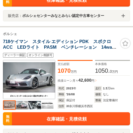
在庫確認・見積依頼
料
販売店：
ポルシェセンターみなとみらい認定中古車センター
ポルシェ
718ケイマン スタイル エディション PDK スポクロ
ACC LEDライト PASM ベンチレーション 14way
電動スポーツシート エントリードライブ レーンチェ
ディーラー保証
オンライン相談可
ンジ 電動ミラー スポーツテールパイプ(シルバー)
支払総額
本体価格
1070
1050.
0
万円
万円
42,600
残価ローン
月々
円
年式
2023
年
走行
1.5
万km
車検
'26/08
修復
なし
保証
保証付
整備
法定整備付
住所
神奈川県横浜市西区
無
在庫確認・見積依頼
料