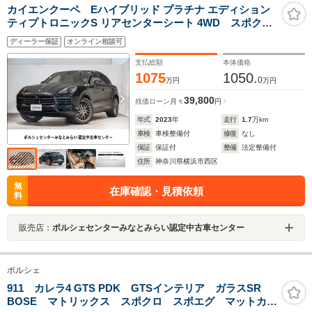
カイエンクーペ Eハイブリッド プラチナ エディション
ティプトロニックS リアセンターシート 4WD スポク
ロ パノラマルーフ BOSE ティンテッドLEDヘッドラ
ディーラー保証
オンライン相談可
イト アクティブレーンキープ ACC 21インチ RS
Spyder Designホイール(サテンプラチナ塗装)
支払総額
本体価格
1075
1050.
0
万円
万円
39,800
残価ローン
月々
円
年式
2023
年
走行
1.7
万km
車検
車検整備付
修復
なし
保証
保証付
整備
法定整備付
住所
神奈川県横浜市西区
無
在庫確認・見積依頼
料
販売店：
ポルシェセンターみなとみらい認定中古車センター
ポルシェ
911 カレラ4 GTS PDK GTSインテリア ガラスSR
BOSE マトリックス スポクロ スポエグ マットカー