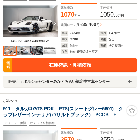
ルパイプ(シルバー) ロールオーバーバー(エクステリア
同色塗装)
支払総額
本体価格
1070
1050.
0
万円
万円
39,400
残価ローン
月々
円
年式
2024
年
走行
1.4
万km
車検
'27/01
修復
なし
保証
保証付
整備
法定整備付
住所
神奈川県横浜市西区
無
在庫確認・見積依頼
料
販売店：
ポルシェセンターみなとみらい認定中古車センター
ポルシェ
911 タルガ4 GTS PDK PTS(スレートグレー6601) ク
ラブレザーインテリア(バサルトブラック) PCCB Fリ
フト HDマトリックスLED ベンチレーション 18way
ディーラー保証
オンライン相談可
シート BOSE マットカーボンインテリアパッケージ
プライバシーガラス
支払総額
本体価格
3570.
3550.