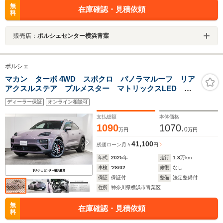
無
在庫確認・見積依頼
料
販売店：
ポルシェセンター横浜青葉
ポルシェ
マカン ターボ 4WD スポクロ パノラマルーフ リア
アクスルステア ブルメスター マトリックスLED 拡
張現実ヘッドアップディスプレイ 22インチ RS Spyder
ディーラー保証
オンライン相談可
Design ホイール オフロードデザインパッケージ プラ
イバシーガラス
支払総額
本体価格
1090
1070.
0
万円
万円
41,100
残価ローン
月々
円
年式
2025
年
走行
1.3
万km
車検
'28/02
修復
なし
保証
保証付
整備
法定整備付
住所
神奈川県横浜市青葉区
無
在庫確認・見積依頼
料