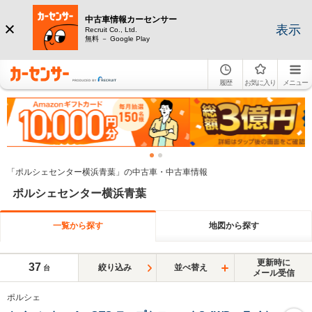
中古車情報カーセンサー
表示
Recruit Co., Ltd.
無料 － Google Play
履歴
お気に入り
メニュー
「ポルシェセンター横浜青葉」の中古車・中古車情報
ポルシェセンター横浜青葉
一覧から探す
地図から探す
更新時に
37
絞り込み
並べ替え
台
メール受信
ポルシェ