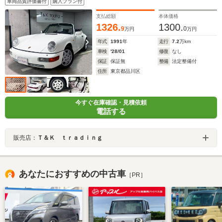
車両品質評価書付
購入プラン付
ップAW コンフォートシート 禁煙車
支払総額
本体価格
1326.
1300.
9
0
万円
万円
年式
1991
年
走行
7.2
万km
車検
'28/01
修復
なし
保証
保証無
整備
法定整備付
住所
東京都品川区
今すぐ在庫確認・見積依頼
電話する
販売店：
Ｔ＆Ｋ ｔｒａｄｉｎｇ
あなたにおすすめの中古車
［PR］