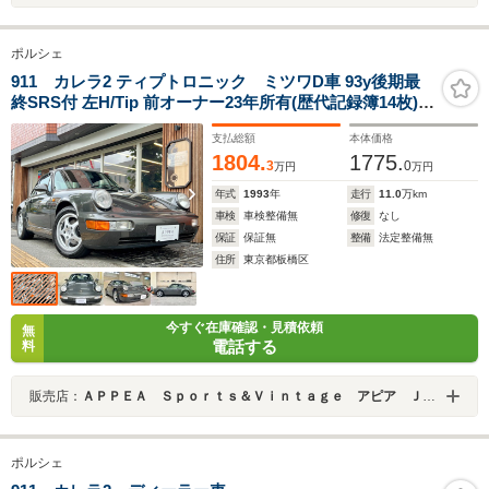
ポルシェ
911 カレラ2 ティプトロニック ミツワD車 93y後期最
終SRS付 左H/Tip 前オーナー23年所有(歴代記録簿14枚)
4way黒革内装 純正後期16AW 純正色スレートグレーM 前
支払総額
本体価格
後KONI製ショック USB接続対応Continentalオーディ
1804.
1775.
オ/Bカメラ/前後Dレコ/GPSレーダー
3
0
万円
万円
年式
1993
年
走行
11.0
万km
車検
車検整備無
修復
なし
保証
保証無
整備
法定整備無
住所
東京都板橋区
今すぐ在庫確認・見積依頼
無
電話する
料
販売店：
ＡＰＰＥＡ Ｓｐｏｒｔｓ＆Ｖｉｎｔａｇｅ アピア ＪＵ適正販売店
ポルシェ