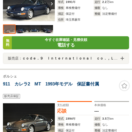
年式
1991
年
走行
2.2
万km
車検
車検整備付
修復
なし
保証
保証付
整備
法定整備付
住所
埼玉県蕨市
今すぐ在庫確認・見積依頼
無
電話する
料
販売店：
ｃｏｄｅ．９ Ｉｎｔｅｒｎａｔｉｏｎａｌ ｃｏ．，Ｌｔｄ．
ポルシェ
911 カレラ2 MT 1993年モデル 保証書付属
販売店保証
支払総額
本体価格
応談
---
年式
1994
年
走行
3.5
万km
車検
車検整備付
修復
なし
保証
保証付
整備
法定整備付