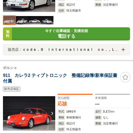
保証
保証付
整備
法定整備付
住所
埼玉県蕨市
今すぐ在庫確認・見積依頼
無
電話する
料
販売店：
ｃｏｄｅ．９ Ｉｎｔｅｒｎａｔｉｏｎａｌ ｃｏ．，Ｌｔｄ．
ポルシェ
911 カレラ2 ティプトロニック 整備記録簿/新車保証書
付属
販売店保証
支払総額
本体価格
応談
---
年式
1991
年
走行
3.2
万km
車検
車検整備付
修復
なし
保証
保証付
整備
法定整備付
住所
埼玉県蕨市