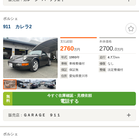
ポルシェ
911 カレラ2
支払総額
本体価格
2760
2700.
0
万円
万円
年式
1993
年
走行
4.7
万km
車検
車検整備付
修復
なし
保証
保証無
整備
法定整備付
住所
愛知県豊川市
今すぐ在庫確認・見積依頼
無
電話する
料
販売店：
ＧＡＲＡＧＥ ９１１
ポルシェ