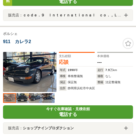
電話する
料
販売店：
ｃｏｄｅ．９ Ｉｎｔｅｒｎａｔｉｏｎａｌ ｃｏ．，Ｌｔｄ．
ポルシェ
911 カレラ2
支払総額
本体価格
応談
---
年式
1990
年
走行
7.9
万km
車検
車検整備無
修復
なし
保証
保証無
整備
法定整備無
住所
静岡県浜松市中央区
今すぐ在庫確認・見積依頼
電話する
販売店：
ショップナインプロダクション