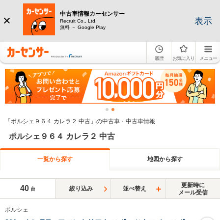
中古車情報カーセンサー
表示
Recruit Co., Ltd.
無料 － Google Play
履歴
お気に入り
メニュー
「ポルシェ９６４ カレラ２ 中古」の中古車・中古車情報
ポルシェ９６４ カレラ２ 中古
一覧から探す
地図から探す
更新時に
40
絞り込み
並べ替え
台
メール受信
ポルシェ