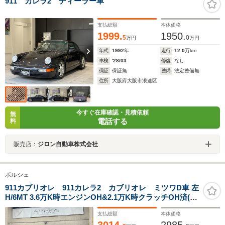
911 カレラ2 ディーラー車
支払総額
本体価格
1999.
1950.
5
0
万円
万円
年式
1992
年
走行
12.0
万km
車検
'28/03
修復
なし
保証
保証無
整備
法定整備無
住所
大阪府大阪市浪速区
今すぐ在庫確認・見積依頼
無
電話する
料
販売店：
ジロン自動車株式会社
ポルシェ
911カブリオレ 911カレラ2 カブリオレ ミツワD車 左
H/6MT 3.6万K時エンジンOH&2.1万K時クラッチOH済(歴
代記録簿23枚) 走行4万K 後期SRS付 RSクラッチ換装 純
支払総額
本体価格
正OP赤オールレザーインテリア/17cupAW 後期ターボミ