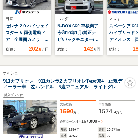
日産
ホンダ
スズキ
セレナ 2.0 ハイウェイ
N-BOX 660 車検満了
スペーシア 66
スター V 両側電動ド
令和10年1月/純正ナ
ハイブリッド X
ア 全周囲カメラ 衝
ビ/バックモニター/フ
ディオレス 
突被害軽減システム
ルセグTV/ETC車載器/
スライドドア
202
142
1
総額：
.8
万円
総額：
万円
総額：
スマートキー LEDヘ
クルーズコントロー
ユースフラップ
ッド ビルトイン
ル/ステアリングスイ
ヘッドランプ
ETC 純正16インチ
ッチ/横滑り防止装置/
スプッシュス
ポルシェ
アルミ オートライ
電動パーキングブレー
アダプティブ
ト オートエアコン
キ/リア左側パワース
コントロール
911カブリオレ 911カレラ2 カブリオレType964 正規デ
ィーラー車 左ハンドル 5速マニュアル ライトグレー
リアエアコン
ライドドア
リングオーデ
レザーシート カブリオレ ネイビー幌 作業明細書有
Bluetooth LEDフォ
ッチ 電動パ
購入プラン付
り
グ
ブレーキ
支払総額
本体価格
1590
1574.
4
万円
万円
167,800
通常ローン
月々
円
年式
1990
年
走行
10.0
万km
車検
'27/10
修復
あり