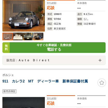
支払総額
本体価格
応談
---
年式
1990
年
走行
9.1
万km
車検
'27/04
修復
なし
保証
保証無
整備
法定整備付
住所
東京都港区
今すぐ在庫確認・見積依頼
無
電話する
料
販売店：
Ａｕｔｏ Ｄｉｒｅｃｔ
ポルシェ
911 カレラ2 MT ディーラー車 新車保証書付属
販売店保証
支払総額
本体価格
応談
---