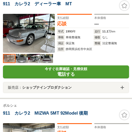
911 カレラ2 ディーラー車 MT
支払総額
本体価格
応談
---
年式
1993
年
走行
11.2
万km
車検
車検整備無
修復
なし
保証
保証無
整備
法定整備無
住所
静岡県浜松市中央区
今すぐ在庫確認・見積依頼
電話する
販売店：
ショップナインプロダクション
ポルシェ
911 カレラ2 MIZWA 5MT 92Model 後期
支払総額
本体価格