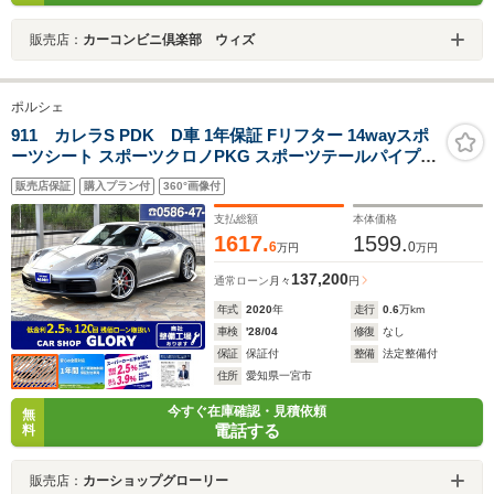
販売店：
カーコンビニ倶楽部 ウィズ
ポルシェ
911 カレラS PDK D車 1年保証 Fリフター 14wayスポ
ーツシート スポーツクロノPKG スポーツテールパイプ
LEDヘッドライト レーンチェンジアシス シートヒーター
販売店保証
購入プラン付
360°画像付
プライバシーガラス スポーツデザインサイドスカート
支払総額
本体価格
1617.
1599.
6
0
万円
万円
137,200
通常ローン
月々
円
年式
2020
年
走行
0.6
万km
車検
'28/04
修復
なし
保証
保証付
整備
法定整備付
住所
愛知県一宮市
今すぐ在庫確認・見積依頼
無
電話する
料
販売店：
カーショップグローリー