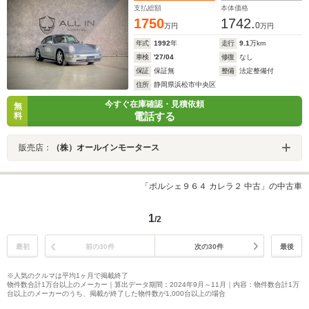
支払総額
本体価格
1750
1742.
0
万円
万円
年式
1992
年
走行
9.1
万km
車検
'27/04
修復
なし
保証
保証無
整備
法定整備付
住所
静岡県浜松市中央区
今すぐ在庫確認・見積依頼
無
電話する
料
販売店：
（株）オールインモータース
「ポルシェ９６４ カレラ２ 中古」の中古車
1
/2
最初
前の30件
次の30件
最後
※人気のクルマは平均1ヶ月で掲載終了
物件数合計1万台以上のメーカー｜算出データ期間：2024年9月～11月｜内容：物件数合計1万
台以上のメーカーのうち、掲載が終了した物件数が1,000台以上の場合