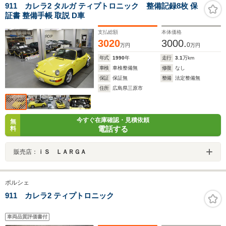
911 カレラ2 タルガ ティプトロニック 整備記録8枚 保
証書 整備手帳 取説 D車
支払総額
本体価格
3020
3000.
0
万円
万円
年式
1990
年
走行
3.1
万km
車検
車検整備無
修復
なし
保証
保証無
整備
法定整備無
住所
広島県三原市
今すぐ在庫確認・見積依頼
無
電話する
料
販売店：
ｉＳ ＬＡＲＧＡ
ポルシェ
911 カレラ2 ティプトロニック
車両品質評価書付