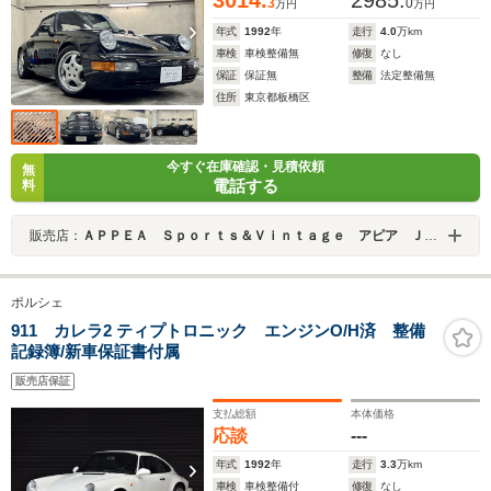
3014.
2985.
ラー Panasonicナビ/TV/Bカメラ/360°Dレコ
3
0
万円
万円
年式
1992
年
走行
4.0
万km
車検
車検整備無
修復
なし
保証
保証無
整備
法定整備無
住所
東京都板橋区
今すぐ在庫確認・見積依頼
無
電話する
料
販売店：
ＡＰＰＥＡ Ｓｐｏｒｔｓ＆Ｖｉｎｔａｇｅ アピア ＪＵ適正販売店
ポルシェ
911 カレラ2 ティプトロニック エンジンO/H済 整備
記録簿/新車保証書付属
販売店保証
支払総額
本体価格
応談
---
年式
1992
年
走行
3.3
万km
車検
車検整備付
修復
なし