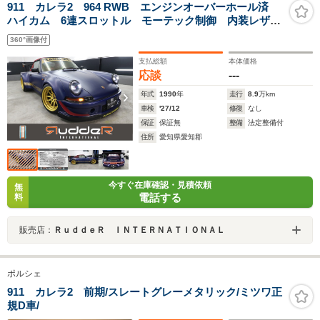
911 カレラ2 964 RWB エンジンオーバーホール済
ハイカム 6連スロットル モーテック制御 内装レザー
フル張替 幌新品張替 ナローフェイス ワンオフLED
360°画像付
テール ワンオフマフラー CAEウルトラシフター
LEDヘッド
支払総額
本体価格
応談
---
年式
1990
年
走行
8.9
万km
車検
'27/12
修復
なし
保証
保証無
整備
法定整備付
住所
愛知県愛知郡
今すぐ在庫確認・見積依頼
無
電話する
料
販売店：
ＲｕｄｄｅＲ ＩＮＴＥＲＮＡＴＩＯＮＡＬ
ポルシェ
911 カレラ2 前期/スレートグレーメタリック/ミツワ正
規D車/