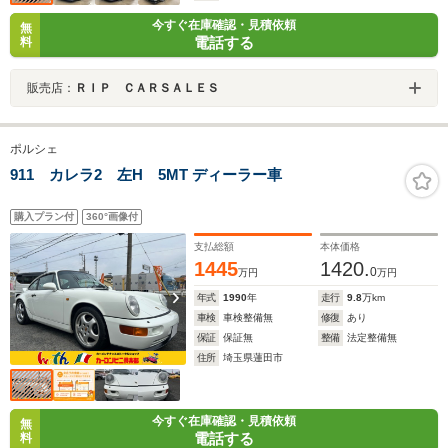
今すぐ在庫確認・見積依頼
無
電話する
料
販売店：
ＲＩＰ ＣＡＲＳＡＬＥＳ
ポルシェ
911 カレラ2 左H 5MT ディーラー車
購入プラン付
360°画像付
支払総額
本体価格
1445
1420.
0
万円
万円
年式
1990
年
走行
9.8
万km
車検
車検整備無
修復
あり
保証
保証無
整備
法定整備無
住所
埼玉県蓮田市
今すぐ在庫確認・見積依頼
無
電話する
料