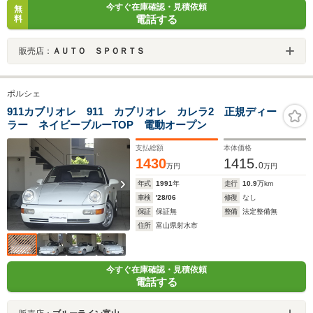
今すぐ在庫確認・見積依頼
無
電話する
料
販売店：
ＡＵＴＯ ＳＰＯＲＴＳ
ポルシェ
911カブリオレ 911 カブリオレ カレラ2 正規ディー
ラー ネイビーブルーTOP 電動オープン
支払総額
本体価格
1430
1415.
0
万円
万円
年式
1991
年
走行
10.9
万km
車検
'28/06
修復
なし
保証
保証無
整備
法定整備無
住所
富山県射水市
今すぐ在庫確認・見積依頼
電話する