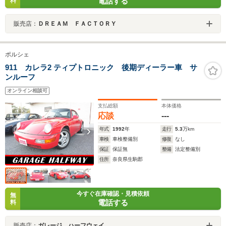
電話する
料
販売店：
ＤＲＥＡＭ ＦＡＣＴＯＲＹ
ポルシェ
911 カレラ2 ティプトロニック 後期ディーラー車 サ
ンルーフ
オンライン相談可
支払総額
本体価格
応談
---
年式
1992
年
走行
5.3
万km
車検
車検整備別
修復
なし
保証
保証無
整備
法定整備別
住所
奈良県生駒郡
今すぐ在庫確認・見積依頼
無
電話する
料
販売店：
ガレージ ハーフウェイ