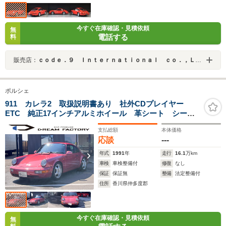
今すぐ在庫確認・見積依頼
無
電話する
料
販売店：
ｃｏｄｅ．９ Ｉｎｔｅｒｎａｔｉｏｎａｌ ｃｏ．，Ｌｔｄ．
ポルシェ
911 カレラ2 取扱説明書あり 社外CDプレイヤー
ETC 純正17インチアルミホイール 革シート シート
ヒーター 電動シート前後・バックレスト調整 可動式
支払総額
本体価格
リアスポイラー 全塗装(元色 赤)
応談
---
年式
1991
年
走行
16.1
万km
車検
車検整備付
修復
なし
保証
保証無
整備
法定整備付
住所
香川県仲多度郡
今すぐ在庫確認・見積依頼
無