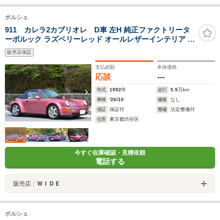
ポルシェ
911 カレラ2カブリオレ D車 左H 純正ファクトリータ
ーボルック ラズベリーレッド オールレザーインテリア パ
ワーシート シートヒーター ネイビーソフトトップ 純正17
販売店保証
インチアルミホイール 整備記録簿 R6/10 エンジンOH実
施
支払総額
本体価格
応談
---
年式
1992
年
走行
5.9
万km
車検
'26/10
修復
なし
保証
保証付
整備
法定整備付
住所
東京都渋谷区
今すぐ在庫確認・見積依頼
電話する
販売店：
ＷＩＤＥ
ポルシェ