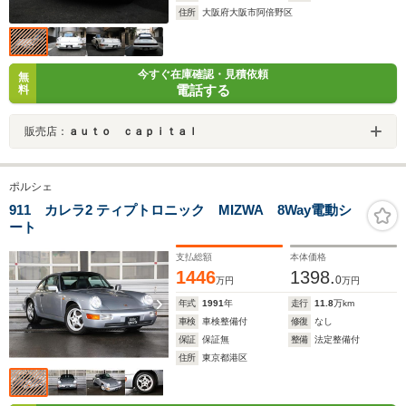
住所
大阪府大阪市阿倍野区
今すぐ在庫確認・見積依頼
無
電話する
料
販売店：
ａｕｔｏ ｃａｐｉｔａｌ
ポルシェ
911 カレラ2 ティプトロニック MIZWA 8Way電動シ
ート
支払総額
本体価格
1446
1398.
0
万円
万円
年式
1991
年
走行
11.8
万km
車検
車検整備付
修復
なし
保証
保証無
整備
法定整備付
住所
東京都港区