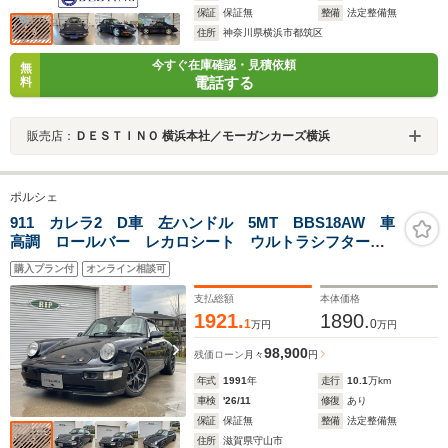
保証
保証無
整備
法定整備無
住所
神奈川県横浜市都筑区
今すぐ在庫確認・見積依頼
無
電話する
料
販売店：
ＤＥＳＴＩＮＯ 横浜本社／モーガンカーズ横浜
ポルシェ
911 カレラ2 D車 左ハンドル 5MT BBS18AW 車
高調 ロールバー レカロシート ウルトラシフター
カーボンボンネット ダックテール 社外マフラー
購入プラン付
オンライン相談可
MOMOハンドル RS仕様Rバンパー
支払総額
本体価格
1921.
1890.
1
0
万円
万円
98,900
残価ローン
月々
円
年式
1991
年
走行
10.1
万km
車検
'26/11
修復
あり
保証
保証無
整備
法定整備無
住所
滋賀県守山市