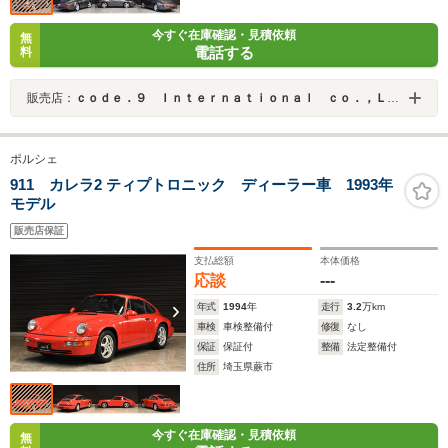
今すぐ在庫確認・見積依頼
無
電話する
料
販売店：
ｃｏｄｅ．９ Ｉｎｔｅｒｎａｔｉｏｎａｌ ｃｏ．，Ｌｔｄ．
ポルシェ
911 カレラ2 ティプトロニック ディーラー車 1993年
モデル
販売店保証
支払総額
本体価格
応談
---
年式
1994
年
走行
3.2
万km
車検
車検整備付
修復
なし
保証
保証付
整備
法定整備付
住所
埼玉県蕨市
今すぐ在庫確認・見積依頼
無