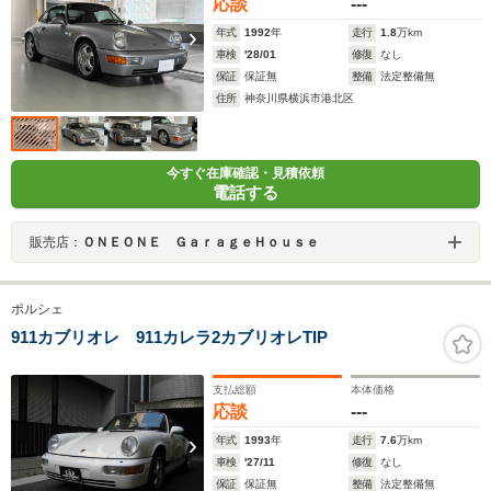
応談
---
年式
1992
年
走行
1.8
万km
車検
'28/01
修復
なし
保証
保証無
整備
法定整備無
住所
神奈川県横浜市港北区
今すぐ在庫確認・見積依頼
電話する
販売店：
ＯＮＥＯＮＥ ＧａｒａｇｅＨｏｕｓｅ
ポルシェ
911カブリオレ 911カレラ2カブリオレTIP
支払総額
本体価格
応談
---
年式
1993
年
走行
7.6
万km
車検
'27/11
修復
なし
保証
保証無
整備
法定整備無