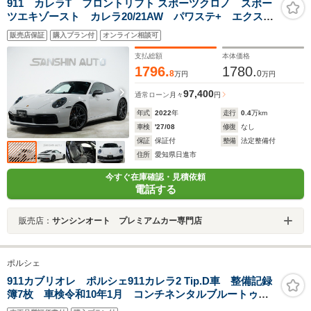
911 カレラT フロントリフト スポーツクロノ スポー
ツエキゾースト カレラ20/21AW パワステ+ エクスク
ルーシブデザインテールライト GTステアリング レー
販売店保証
購入プラン付
オンライン相談可
ンチェンジアシスト
支払総額
本体価格
1796.
1780.
8
0
万円
万円
97,400
通常ローン
月々
円
年式
2022
年
走行
0.4
万km
車検
'27/08
修復
なし
保証
保証付
整備
法定整備付
住所
愛知県日進市
今すぐ在庫確認・見積依頼
電話する
販売店：
サンシンオート プレミアムカー専門店
ポルシェ
911カブリオレ ポルシェ911カレラ2 Tip.D車 整備記録
簿7枚 車検令和10年1月 コンチネンタルブルートゥー
ス対応デッキ オンボードコンピューター 16インチカ