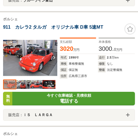
販売店：
ブルーライン富山
ポルシェ
911 カレラ2 タルガ オリジナル車 D車 5速MT
支払総額
本体価格
3020
3000.
0
万円
万円
年式
1990
年
走行
2.5
万km
車検
車検整備無
修復
なし
保証
保証無
整備
法定整備無
住所
広島県三原市
今すぐ在庫確認・見積依頼
無
電話する
料
販売店：
ｉＳ ＬＡＲＧＡ
ポルシェ