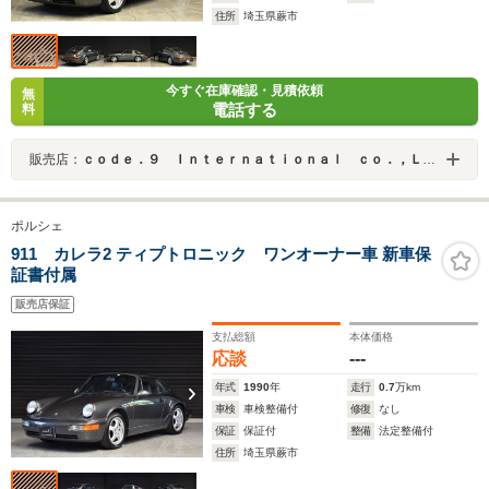
住所
埼玉県蕨市
今すぐ在庫確認・見積依頼
無
電話する
料
販売店：
ｃｏｄｅ．９ Ｉｎｔｅｒｎａｔｉｏｎａｌ ｃｏ．，Ｌｔｄ．
ポルシェ
911 カレラ2 ティプトロニック ワンオーナー車 新車保
証書付属
販売店保証
支払総額
本体価格
応談
---
年式
1990
年
走行
0.7
万km
車検
車検整備付
修復
なし
保証
保証付
整備
法定整備付
住所
埼玉県蕨市