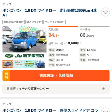
マツダ
ボンゴバン 1.8 DX ワイドロー 走行距離13609km 4速
AT
車両品質評価書付
購入プラン付
オンライン相談可
支払総額
本体価格
94.
86.
8
0
万円
万円
18,600
通常ローン
月々
円
年式
2016
年
走行
1.4
万km
車検
車検整備付
修復
なし
保証
保証無
整備
法定整備付
住所
愛知県豊田市
無
在庫確認・見積依頼
料
販売店：
イチカワ直販センター
マツダ
ボンゴバン 1.8 DX ワイドロー 両側スライドドア コラ