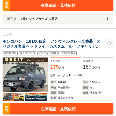
無
在庫確認・見積依頼
料
販売店：
（株）ジョブカーズ 八尾店
マツダ
ボンゴバン 1.8 DX 低床 アンヴィルグレー全塗装 オ
リジナル丸目ヘッドライトカスタム ルーフキャリア
MAZDAエンブレム MAXXIS新品タイヤ ETC 前後バ
販売店保証
購入プラン付
オンライン相談可
360°画像付
ンパーマッドブラック塗装 木目調フロアマット
支払総額
本体価格
179
167.
0
万円
万円
18,500
通常ローン
月々
円
年式
2016
年
走行
9.5
万km
車検
車検整備付
修復
なし
保証
保証付
整備
法定整備付
住所
岐阜県本巣市
無
在庫確認・見積依頼
料