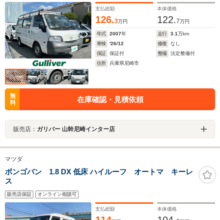
支払総額
本体価格
126.
122.
3
7
万円
万円
年式
2007
年
走行
3.1
万km
車検
'26/12
修復
なし
保証
保証付
整備
法定整備付
住所
兵庫県尼崎市
無
在庫確認・見積依頼
料
販売店：
ガリバー 山幹尼崎インター店
マツダ
ボンゴバン 1.8 DX 低床 ハイルーフ オートマ キーレ
ス
販売店保証
オンライン相談可
支払総額
本体価格