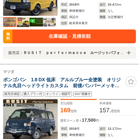
年式
2018
年
走行
10.4
万km
車検
車検整備付
修復
なし
保証
保証付
整備
法定整備付
住所
岐阜県本巣市
無
在庫確認・見積依頼
料
販売店：
ＲＵＳＩＴ ｐｅｒｆｏｒｍａｎｃｅ ルージットパフォーマンス
マツダ
ボンゴバン 1.8 DX 低床 アルルブルー全塗装 オリジ
ナル丸目ヘッドライトカスタム 前後バンパーメッキ調
塗装 新品ホワイトリボンタイヤ ホイールシルバー塗
販売店保証
購入プラン付
オンライン相談可
360°画像付
装 木目調フロアマット セカンドシート装着済み ル
ーフラック
支払総額
本体価格
169
157.
0
万円
万円
17,500
通常ローン
月々
円
年式
2016
年
走行
12.1
万km
車検
車検整備付
修復
なし