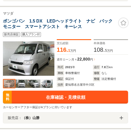
マツダ
ボンゴバン 1.5 DX LEDヘッドライト ナビ バック
モニター スマートアシスト キーレス
販売店保証
購入プラン付
支払総額
本体価格
116.
108.
1
5
万円
万円
22,800
通常ローン
月々
円
年式
2021
年
走行
7.8
万km
車検
車検整備付
修復
なし
保証
保証付
整備
法定整備付
住所
愛知県名古屋市中川区
無
在庫確認・見積依頼
料
カーセンサーアフター保証がAプランに付いています
販売店：
（株）山勝