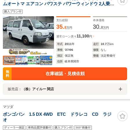
ムオートマ エアコン パワステ パワーウィンドウ 2人乗り
ETC
購入プラン付
支払総額
本体価格
35.
30.
8
8
万円
万円
11,100
通常ローン
月々
円
年式
2011
年
走行
10.7
万km
車検
'27/06
修復
なし
保証
保証無
整備
法定整備付
住所
岐阜県関市
無
在庫確認・見積依頼
料
販売店：
（株）アイルー 関店
マツダ
ボンゴバン 1.5 DX 4WD ETC ドラレコ CD ラジ
オ
ディーラー保証
車両品質評価書付
購入プラン付
360°画像付