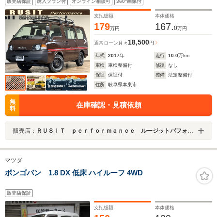
販売店保証
購入プラン付
オンライン相談可
360°画像付
BUCKSHOT ブロックタイヤ ルーフラック オリジナ
ルサイドデカール
支払総額
本体価格
179
167.
0
万円
万円
18,500
通常ローン
月々
円
年式
2017
年
走行
10.0
万km
車検
車検整備付
修復
なし
保証
保証付
整備
法定整備付
住所
岐阜県本巣市
無
在庫確認・見積依頼
料
販売店：
ＲＵＳＩＴ ｐｅｒｆｏｒｍａｎｃｅ ルージットパフォーマンス
マツダ
ボンゴバン 1.8 DX 低床 ハイルーフ 4WD
販売店保証
支払総額
本体価格