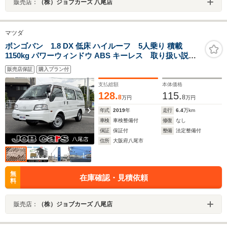
販売店：
（株）ジョブカーズ 八尾店
マツダ
ボンゴバン 1.8 DX 低床 ハイルーフ 5人乗り 積載
1150kg パワーウィンドウ ABS キーレス 取り扱い説明
書 保証書 記録簿付き
販売店保証
購入プラン付
支払総額
本体価格
128.
115.
8
8
万円
万円
年式
2019
年
走行
6.4
万km
車検
車検整備付
修復
なし
保証
保証付
整備
法定整備付
住所
大阪府八尾市
無
在庫確認・見積依頼
料
販売店：
（株）ジョブカーズ 八尾店