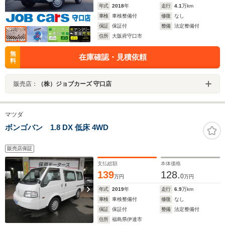
年式
2018
年
走行
4.1
万km
車検
車検整備付
修復
なし
保証
保証付
整備
法定整備付
住所
大阪府守口市
無
在庫確認・見積依頼
料
販売店：
（株）ジョブカーズ 守口店
マツダ
ボンゴバン 1.8 DX 低床 4WD
販売店保証
支払総額
本体価格
139
128.
0
万円
万円
年式
2019
年
走行
6.9
万km
車検
車検整備付
修復
なし
保証
保証付
整備
法定整備付
住所
福島県伊達市