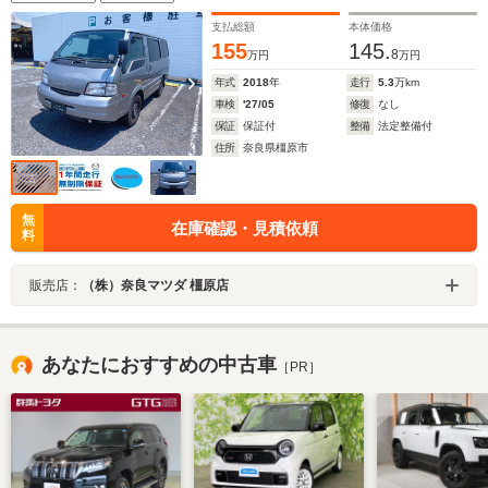
支払総額
本体価格
155
145.
8
万円
万円
年式
2018
年
走行
5.3
万km
車検
'27/05
修復
なし
保証
保証付
整備
法定整備付
住所
奈良県橿原市
無
在庫確認・見積依頼
料
販売店：
（株）奈良マツダ 橿原店
あなたにおすすめの中古車
［PR］