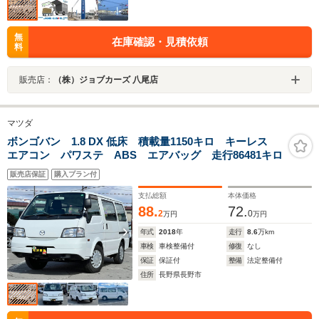
無
在庫確認・見積依頼
料
販売店：
（株）ジョブカーズ 八尾店
マツダ
ボンゴバン 1.8 DX 低床 積載量1150キロ キーレス
エアコン パワステ ABS エアバッグ 走行86481キロ
販売店保証
購入プラン付
支払総額
本体価格
88.
72.
2
0
万円
万円
年式
2018
年
走行
8.6
万km
車検
車検整備付
修復
なし
保証
保証付
整備
法定整備付
住所
長野県長野市