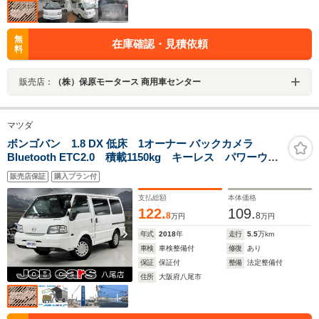
無
在庫確認・見積依頼
料
販売店：
（株）保原モータース 商用車センター
マツダ
ボンゴバン 1.8 DX 低床 1オーナー バックカメラ
Bluetooth ETC2.0 積載1150kg キーレス パワーウィ
ンドウ ドアバイザー 助手席エアバック 両側スラ
販売店保証
購入プラン付
イドドア 取扱説明書 保証書 記録簿付き 事業用登
録可
支払総額
本体価格
122.
109.
8
8
万円
万円
年式
2018
年
走行
5.5
万km
車検
車検整備付
修復
あり
保証
保証付
整備
法定整備付
住所
大阪府八尾市