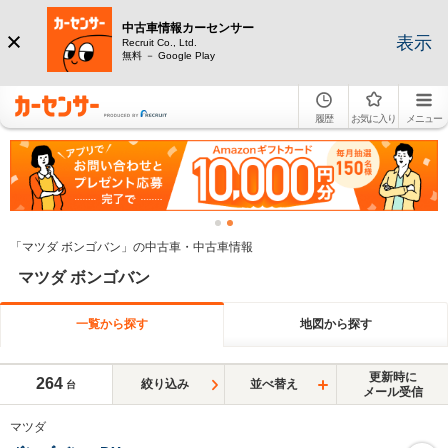
中古車情報カーセンサー
表示
Recruit Co., Ltd.
無料 － Google Play
履歴
お気に入り
メニュー
「マツダ ボンゴバン」の中古車・中古車情報
マツダ ボンゴバン
一覧から探す
地図から探す
更新時に
264
絞り込み
並べ替え
台
メール受信
マツダ