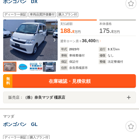
ボンゴバン DX
ディーラー保証
車両品質評価書付
購入プラン付
支払総額
本体価格
188.
175.
8
8
万円
万円
36,400
通常ローン
月々
円
年式
2023
年
走行
3.3
万km
車検
車検整備付
修復
なし
保証
保証付
整備
法定整備付
住所
奈良県橿原市
無
在庫確認・見積依頼
料
販売店：
（株）奈良マツダ 橿原店
マツダ
ボンゴバン GL
ディーラー保証
購入プラン付