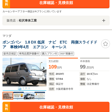
無
在庫確認・見積依頼
料
カーセンサーアフター保証がAプランに付いています
販売店：
松沢車体工業
マツダ
ボンゴバン 1.8 DX 低床 ナビ ETC 両側スライドド
ア 車検9年4月 エアコン キーレス
販売店保証
車両品質評価書付
購入プラン付
360°画像付
支払総額
本体価格
109
99.
0
万円
万円
年式
2019
年
走行
10.5
万km
車検
'27/04
修復
なし
保証
保証付
整備
法定整備付
住所
大阪府藤井寺市
無
在庫確認・見積依頼
料