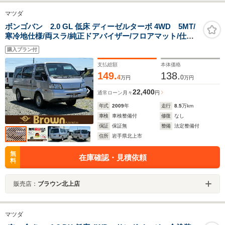
マツダ
ボンゴバン 2.0 GL 低床 ディーゼルターボ 4WD 5MT/
寒冷地仕様/両スラ/純正ドアバイザー/フロアマット/仕切
りカーテン付属
購入プラン付
支払総額
本体価格
149.
138.
4
0
万円
万円
22,400
通常ローン
月々
円
年式
2009
年
走行
8.5
万km
車検
車検整備付
修復
なし
保証
保証無
整備
法定整備付
住所
岩手県北上市
無
在庫確認・見積依頼
料
販売店：
ブラウン北上店
マツダ