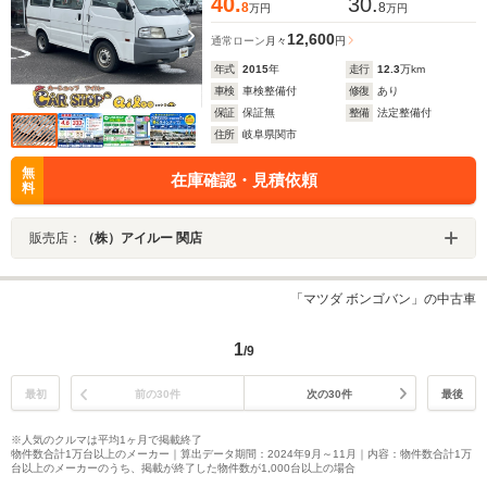
40.
30.
8
8
万円
万円
12,600
通常ローン
月々
円
年式
2015
年
走行
12.3
万km
車検
車検整備付
修復
あり
保証
保証無
整備
法定整備付
住所
岐阜県関市
無
在庫確認・見積依頼
料
販売店：
（株）アイルー 関店
「マツダ ボンゴバン」の中古車
1
/9
最初
前の30件
次の30件
最後
※人気のクルマは平均1ヶ月で掲載終了
物件数合計1万台以上のメーカー｜算出データ期間：2024年9月～11月｜内容：物件数合計1万
台以上のメーカーのうち、掲載が終了した物件数が1,000台以上の場合