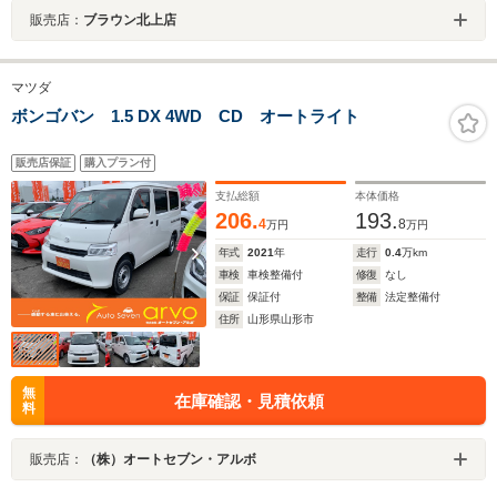
販売店：
ブラウン北上店
マツダ
ボンゴバン 1.5 DX 4WD CD オートライト
販売店保証
購入プラン付
支払総額
本体価格
206.
193.
4
8
万円
万円
年式
2021
年
走行
0.4
万km
車検
車検整備付
修復
なし
保証
保証付
整備
法定整備付
住所
山形県山形市
無
在庫確認・見積依頼
料
販売店：
（株）オートセブン・アルボ