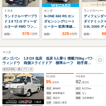
トヨタ
ホンダ
ランドローバー
ランドクルーザープラ
N-ONE 660 RS ホン
ディフェンダー 
ド 2.8 TZ-G ディーゼ
ダセンシング/シート
ダイナミック H
ルターボ 4WD ワンオ
ヒーター 前席/車線逸
3.0L D300 
ーナー 4WD フロント
脱防止支援システム/
ルターボ 4WD
578
229
8
総額：
.7
万円
総額：
.9
万円
総額：
スポイラー 本革シー
届出済未使用車/ヘッ
ーフ シートヒ
ト 7人乗り メーカー
ドランプ LED/USBジ
クーラー ビン
オプションナビ 衝突
ャック/EBD付ABS/横
タン&エボニ
マツダ
回避/被害軽減 ICS メ
滑り防止装置/アイド
シート ブラッ
ディアプレイヤー接続
リングストップ
ステリアパック
ボンゴバン 1.8 DX 低床 低床 5人乗り 積載750kg パワ-
ウィンドウ 両側スライドドア 標準ルーフ 助手席エ
パワーシート 純正ア
タルインナー
アバック FM AMラジオ 保証書 取り扱い説明書 記
ルミ スマートキー
MERIDIAN 
販売店保証
購入プラン付
録簿付き
LED バックモニター
ドカメラ アダ
支払総額
本体価格
ETC
ブクルーズ マ
95.
82.
6
8
万円
万円
スLEDヘッド
年式
2014
年
走行
5.1
万km
車検
車検整備付
修復
なし
保証
保証付
整備
法定整備付
住所
大阪府八尾市