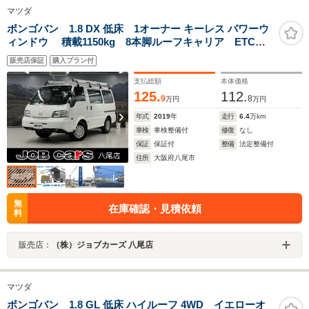
マツダ
ボンゴバン 1.8 DX 低床 1オーナー キーレス パワーウ
ィンドウ 積載1150kg 8本脚ルーフキャリア ETC j
助手席エアバック ABS 取扱説明書 保証書 記録簿
販売店保証
購入プラン付
付き 事業用登録可
支払総額
本体価格
125.
112.
9
8
万円
万円
年式
2019
年
走行
6.4
万km
車検
車検整備付
修復
なし
保証
保証付
整備
法定整備付
住所
大阪府八尾市
無
在庫確認・見積依頼
料
販売店：
（株）ジョブカーズ 八尾店
マツダ
ボンゴバン 1.8 GL 低床 ハイルーフ 4WD イエローオ