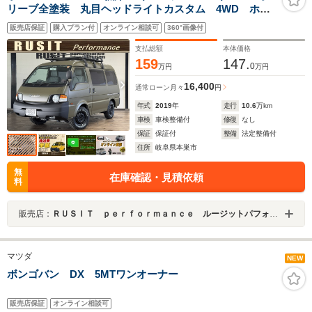
リーブ全塗装 丸目ヘッドライトカスタム 4WD ホイ
ールマットブラック塗装 新品MAXXISブロックタイヤ
販売店保証
購入プラン付
オンライン相談可
360°画像付
オリジナルエンブレム ルーフラック 前後バンパーマ
ットブラック塗装 ETC
支払総額
本体価格
159
147.
0
万円
万円
16,400
通常ローン
月々
円
年式
2019
年
走行
10.6
万km
車検
車検整備付
修復
なし
保証
保証付
整備
法定整備付
住所
岐阜県本巣市
無
在庫確認・見積依頼
料
販売店：
ＲＵＳＩＴ ｐｅｒｆｏｒｍａｎｃｅ ルージットパフォーマンス
マツダ
NEW
ボンゴバン DX 5MTワンオーナー
販売店保証
オンライン相談可