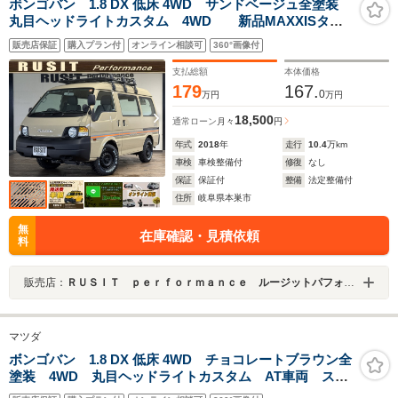
ボンゴバン 1.8 DX 低床 4WD サンドベージュ全塗装
丸目ヘッドライトカスタム 4WD 新品MAXXISタイ
ヤ ホイールブラック塗装 ルーフラック 木目調フロ
販売店保証
購入プラン付
オンライン相談可
360°画像付
アマット サイドデカール 社外ナビ ETC オリジナ
ルエンブレム
支払総額
本体価格
179
167.
0
万円
万円
18,500
通常ローン
月々
円
年式
2018
年
走行
10.4
万km
車検
車検整備付
修復
なし
保証
保証付
整備
法定整備付
住所
岐阜県本巣市
無
在庫確認・見積依頼
料
販売店：
ＲＵＳＩＴ ｐｅｒｆｏｒｍａｎｃｅ ルージットパフォーマンス
マツダ
ボンゴバン 1.8 DX 低床 4WD チョコレートブラウン全
塗装 4WD 丸目ヘッドライトカスタム AT車両 スチ
ールホイールマットブラック塗装 新品MAXXIS