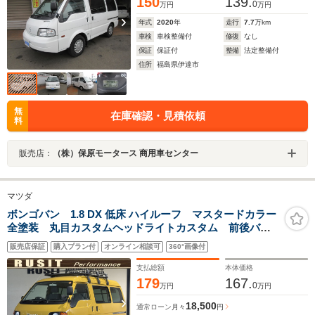
150
139.
0
万円
万円
年式
2020
年
走行
7.7
万km
車検
車検整備付
修復
なし
保証
保証付
整備
法定整備付
住所
福島県伊達市
無
在庫確認・見積依頼
料
販売店：
（株）保原モータース 商用車センター
マツダ
ボンゴバン 1.8 DX 低床 ハイルーフ マスタードカラー
全塗装 丸目カスタムヘッドライトカスタム 前後バン
パーマットブラック塗装 新品MAXXISブロックタイヤ
販売店保証
購入プラン付
オンライン相談可
360°画像付
ホイールマットブラック塗装 木目調フロアマット ル
ーフラック 社外ナビ
支払総額
本体価格
179
167.
0
万円
万円
18,500
通常ローン
月々
円