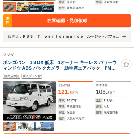
保証
保証付
整備
法定整備付
住所
岐阜県本巣市
無
在庫確認・見積依頼
料
販売店：
ＲＵＳＩＴ ｐｅｒｆｏｒｍａｎｃｅ ルージットパフォーマンス
マツダ
ボンゴバン 1.8 DX 低床 1オーナー キーレス パワーウ
ィンドウ ABS バックカメラ 助手席エアバック FM
AMラジオ 取扱説明書 保証書 記録簿付き 事業用登
販売店保証
購入プラン付
録可
支払総額
本体価格
121.
108.
5
8
万円
万円
年式
2017
年
走行
7.1
万km
車検
車検整備付
修復
なし
保証
保証付
整備
法定整備付
住所
大阪府八尾市