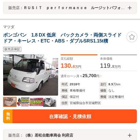
販売店：
ＲＵＳＩＴ ｐｅｒｆｏｒｍａｎｃｅ ルージットパフォーマンス
マツダ
ボンゴバン 1.8 DX 低床 バックカメラ・両側スライド
ドア・キーレス・ETC・ABS・ダブルSRS1.15t積
販売店保証
支払総額
本体価格
130.
119.
6
8
万円
万円
25,700
通常ローン
月々
円
年式
2018
年
走行
8.9
万km
車検
車検整備付
修復
なし
保証
保証付
整備
法定整備付
住所
宮城県仙台市宮城野区
無
在庫確認・見積依頼
料
販売店：
（株）若松自動車商会 利府店