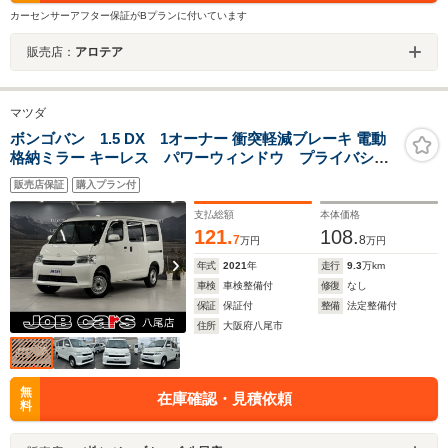
カーセンサーアフター保証がBプランに付いています
販売店：
アロテア
マツダ
ボンゴバン 1.5 DX 1オーナー 衝突軽減ブレーキ 電動
格納ミラー キーレス パワーウィンドウ プライバシー
ガラス LEDヘッドライト オートハイビーム 障害物
販売店保証
購入プラン付
センサー ETC Bluetooth レーンアシスト (タウン
エース)
支払総額
本体価格
121.
108.
7
8
万円
万円
年式
2021
年
走行
9.3
万km
車検
車検整備付
修復
なし
保証
保証付
整備
法定整備付
住所
大阪府八尾市
無
在庫確認・見積依頼
料