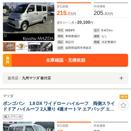
支払総額
本体価格
215.
205.
5
0
万円
万円
20,100
通常ローン
月々
円
年式
2024
年
走行
0.4
万km
車検
車検整備付
修復
なし
保証
保証付
整備
法定整備付
住所
福岡県福岡市博多区
無
在庫確認・見積依頼
料
販売店：
九州マツダ 板付店
マツダ
NEW
ボンゴバン 1.8 DX ワイドロー ハイルーフ 両側スライ
ドドア ハイルーフ 2人乗り 4速オートマ エアバッグ エア
コン パワステ パワーウィンドウ
購入プラン付
支払総額
本体価格