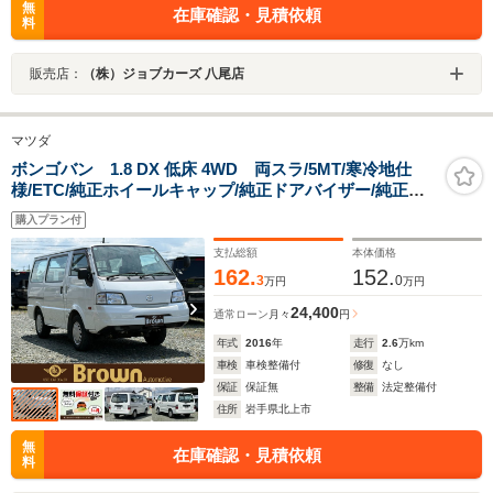
無
在庫確認・見積依頼
料
販売店：
（株）ジョブカーズ 八尾店
マツダ
ボンゴバン 1.8 DX 低床 4WD 両スラ/5MT/寒冷地仕
様/ETC/純正ホイールキャップ/純正ドアバイザー/純正フ
ロアマット/ラジオ
購入プラン付
支払総額
本体価格
162.
152.
3
0
万円
万円
24,400
通常ローン
月々
円
年式
2016
年
走行
2.6
万km
車検
車検整備付
修復
なし
保証
保証無
整備
法定整備付
住所
岩手県北上市
無
在庫確認・見積依頼
料