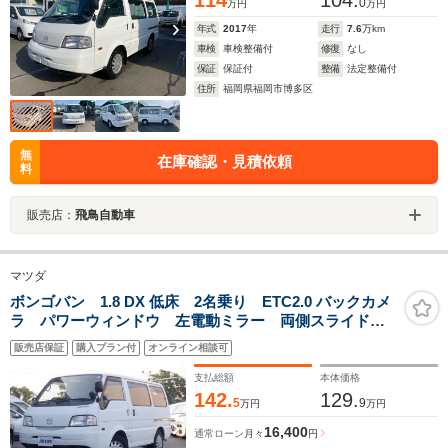
114
104.
0
万円
万円
年式
2017
年
走行
7.6
万km
車検
車検整備付
修復
なし
保証
保証付
整備
法定整備付
住所
福岡県福岡市博多区
無
在庫確認・見積依頼
料
販売店：
飛鳥自動車
マツダ
ボンゴバン 1.8 DX 低床 2名乗り ETC2.0 バックカメ
ラ パワーウィンドウ 左電動ミラー 両側スライドド
ア Bluetooth ドラレコ キーレス ワンオーナー ス
販売店保証
購入プラン付
オンライン相談可
モーク施工済み 純正ドアバイザー 最大積載量
1150kg 整備点検記録簿
支払総額
本体価格
142.
129.
5
9
万円
万円
16,400
通常ローン
月々
円