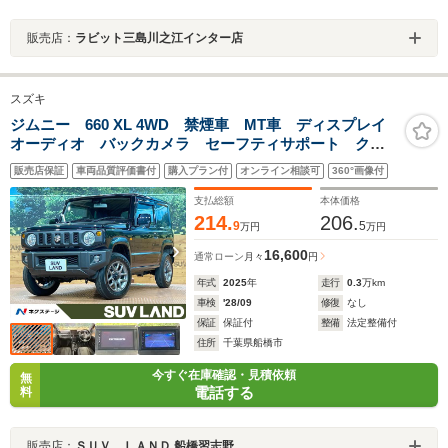
販売店：
ラビット三島川之江インター店
スズキ
ジムニー 660 XL 4WD 禁煙車 MT車 ディスプレイ
オーディオ バックカメラ セーフティサポート クリ
アランスソナー シートヒーター 純正16インチアルミ
販売店保証
車両品質評価書付
購入プラン付
オンライン相談可
360°画像付
ホイール Bluetooth接続 スマートキー
支払総額
本体価格
214.
206.
9
5
万円
万円
16,600
通常ローン
月々
円
年式
2025
年
走行
0.3
万km
車検
'28/09
修復
なし
保証
保証付
整備
法定整備付
住所
千葉県船橋市
今すぐ在庫確認・見積依頼
無
電話する
料
販売店：
ＳＵＶ ＬＡＮＤ 船橋習志野