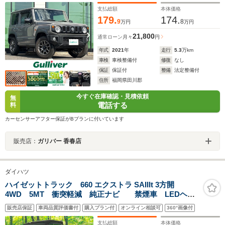
支払総額
本体価格
179.
174.
9
8
万円
万円
21,800
通常ローン
月々
円
年式
2021
年
走行
5.3
万km
車検
車検整備付
修復
なし
保証
保証付
整備
法定整備付
住所
福岡県田川郡
今すぐ在庫確認・見積依頼
無
電話する
料
カーセンサーアフター保証がBプランに付いています
販売店：
ガリバー 香春店
ダイハツ
ハイゼットトラック 660 エクストラ SAIIIt 3方開
4WD 5MT 衝突軽減 純正ナビ 禁煙車 LEDヘッ
ド＆フォグ ETC Bluetooth CD/DVD再生 バックカ
販売店保証
車両品質評価書付
購入プラン付
オンライン相談可
360°画像付
メラ ドラレコ USB入力端子 リモコンキー エアコ
ン ヘッドライトレベライザ
支払総額
本体価格