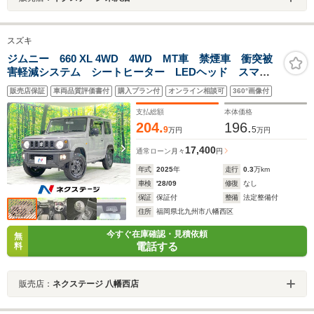
スズキ
ジムニー 660 XL 4WD 4WD MT車 禁煙車 衝突被
害軽減システム シートヒーター LEDヘッド スマー
トキー 純正16インチアルミ オートハイビーム 車線
販売店保証
車両品質評価書付
購入プラン付
オンライン相談可
360°画像付
逸脱警報 オートライト オートエアコン プライバシ
ーガラス
支払総額
本体価格
204.
196.
9
5
万円
万円
17,400
通常ローン
月々
円
年式
2025
年
走行
0.3
万km
車検
'28/09
修復
なし
保証
保証付
整備
法定整備付
住所
福岡県北九州市八幡西区
今すぐ在庫確認・見積依頼
無
電話する
料
販売店：
ネクステージ 八幡西店