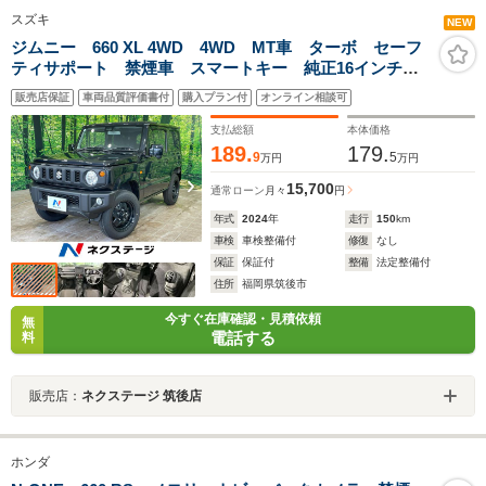
スズキ
NEW
ジムニー 660 XL 4WD 4WD MT車 ターボ セーフ
ティサポート 禁煙車 スマートキー 純正16インチア
ルミ 車線逸脱警報 シートヒーター ハイビームアシ
販売店保証
車両品質評価書付
購入プラン付
オンライン相談可
スト プライバシーガラス オートエアコン トラクシ
ョンコントロール
支払総額
本体価格
189.
179.
9
5
万円
万円
15,700
通常ローン
月々
円
年式
2024
年
走行
150
km
車検
車検整備付
修復
なし
保証
保証付
整備
法定整備付
住所
福岡県筑後市
今すぐ在庫確認・見積依頼
無
電話する
料
販売店：
ネクステージ 筑後店
ホンダ