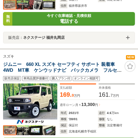
住所
福井県坂井市
今すぐ在庫確認・見積依頼
無
電話する
料
販売店：
ネクステージ 福井丸岡店
スズキ
NEW
ジムニー 660 XL スズキ セーフティ サポート 装着車
4WD MT車 ケンウッドナビ バックカメラ フルセ
グ 衝突軽減ブレーキ 車線逸脱警報 シートヒータ
販売店保証
車両品質評価書付
購入プラン付
オンライン相談可
ー スマートキー オートライト オートハイビーム
電動格納ミラー
支払総額
本体価格
169.
161.
9
7
万円
万円
13,300
通常ローン
月々
円
年式
2021
年
走行
4.6
万km
車検
'28/01
修復
なし
保証
保証付
整備
法定整備付
住所
北海道札幌市手稲区