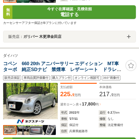
今すぐ在庫確認・見積依頼
無
電話する
料
カーセンサーアフター保証がBプランに付いています
販売店：
ガリバー 木更津金田店
ダイハツ
コペン 660 20th アニバーサリー エディション MT車
ターボ 純正SDナビ 禁煙車 レザーシート ドラレ
コ スマートキー LEDヘッド ETC オートライト
販売店保証
車両品質評価書付
購入プラン付
オンライン相談可
360°画像付
オートエアコン Bluetooth CD DVD再生 フルセグ
支払総額
本体価格
225.
217.
9
9
万円
万円
17,800
通常ローン
月々
円
年式
2022
年
走行
0.2
万km
車検
'27/11
修復
なし
保証
保証付
整備
法定整備付
住所
兵庫県姫路市