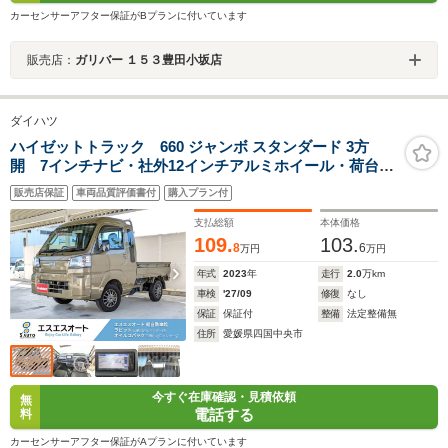
カーセンサーアフター保証がBプランに付いています
販売店：
ガリバー １５３豊田小坂店
ダイハツ
ハイゼットトラック 660 ジャンボ スタンダード 3方
開 7インチナビ・社外12インチアルミホイール・荷台ゴ
ムマット・ドアバイザー・ブリムカバー・パーキングセ
販売店保証
車両品質評価書付
購入プラン付
ンサー・ヘッドライトレベライザー・オートライト・オ
ートハイビーム・ワンオーナー
支払総額
本体価格
109.
103.
8
6
万円
万円
年式
2023
年
走行
2.0
万km
車検
'27/09
修復
なし
保証
保証付
整備
法定整備無
住所
愛媛県四国中央市
今すぐ在庫確認・見積依頼
無
電話する
料
カーセンサーアフター保証がAプランに付いています