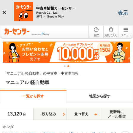
中古車情報カーセンサー
表示
Recruit Co., Ltd.
無料 － Google Play
履歴
お気に入り
メニュー
「マニュアル 軽自動車」の中古車・中古車情報
マニュアル 軽自動車
一覧から探す
地図から探す
更新時に
13,120
絞り込み
並べ替え
台
メール受信
ホンダ