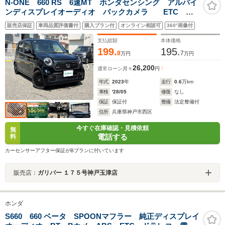
N-ONE 660 RS 6速MT ホンダセンシング アルパイ
ンディスプレイオーディオ バックカメラ ETC 前
席シートヒーター 前後ドラレコ LEDオートライト
販売店保証
車両品質評価書付
購入プラン付
オンライン相談可
360°画像付
BT オートマチックハイビーム スマートキー
支払総額
本体価格
199.
195.
8
7
万円
万円
26,200
通常ローン
月々
円
年式
2023
年
走行
0.6
万km
車検
'28/05
修復
なし
保証
保証付
整備
法定整備付
住所
兵庫県神戸市西区
今すぐ在庫確認・見積依頼
無
電話する
料
カーセンサーアフター保証がBプランに付いています
販売店：
ガリバー １７５号神戸玉津店
ホンダ
S660 660 ベータ SPOONマフラー 純正ディスプレイ