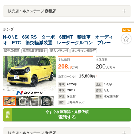
販売店：
ネクステージ 彦根店
ホンダ
NEW
N-ONE 660 RS ターボ 6速MT 禁煙車 オーディ
オ ETC 衝突軽減装置 レーダークルコン ブレーキ
ホールド シートヒーター クリアランスソナー LED
販売店保証
車両品質評価書付
購入プラン付
オンライン相談可
ヘッド フォグ オートライト ブリッツレーダー探知
機
支払総額
本体価格
208.
200.
8
0
万円
万円
15,800
通常ローン
月々
円
年式
2025
年
走行
0.6
万km
車検
'28/07
修復
なし
保証
保証付
整備
法定整備付
住所
山形県米沢市
今すぐ在庫確認・見積依頼
無
電話する
料
販売店：
ネクステージ 米沢店