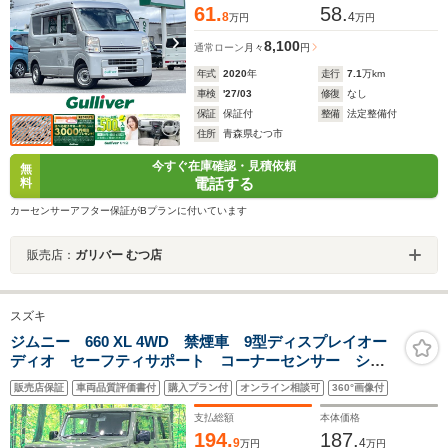
61.
58.
8
4
万円
万円
8,100
通常ローン
月々
円
年式
2020
年
走行
7.1
万km
車検
'27/03
修復
なし
保証
保証付
整備
法定整備付
住所
青森県むつ市
今すぐ在庫確認・見積依頼
無
電話する
料
カーセンサーアフター保証がBプランに付いています
販売店：
ガリバー むつ店
スズキ
ジムニー 660 XL 4WD 禁煙車 9型ディスプレイオー
ディオ セーフティサポート コーナーセンサー シー
トヒーター スマートキー ビルトインETC 純正16イ
販売店保証
車両品質評価書付
購入プラン付
オンライン相談可
360°画像付
ンチアルミ オートハイビーム ダウンヒルアシスト
オートエアコン
支払総額
本体価格
194.
187.
9
4
万円
万円