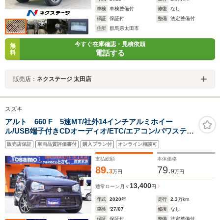
車検
車検整備付
修復
なし
保証
保証付
整備
法定整備付
住所
群馬県太田市
今すぐ在庫確認・見積依頼
無
電話する
料
販売店：
ネクステージ 太田店
スズキ
アルト 660 F 5速MT/社外14インチアルミホイー
ル/USB端子付きCDオーディオ/ETC/エアコン/パワステ/
パワーウィンドウ/ドリンクホルダーヘッドライトレベラ
販売店保証
車両品質評価書付
購入プラン付
オンライン相談可
イザー/キーレス
支払総額
本体価格
89.
79.
3
9
万円
万円
13,400
通常ローン
月々
円
年式
2020
年
走行
2.3
万km
車検
'27/07
修復
なし
保証
保証付
整備
法定整備付