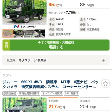
95.
88.
9
5
万円
万円
7,700
通常ローン
月々
円
年式
2019
年
走行
5.1
万km
車検
'27/05
修復
なし
保証
保証付
整備
法定整備付
住所
新潟県長岡市
今すぐ在庫確認・見積依頼
無
電話する
料
販売店：
ネクステージ 長岡店
スズキ
ジムニー 660 XL 4WD 禁煙車 MT車 8型ナビ バッ
クカメラ 衝突被害軽減システム コーナーセンサー
スマートキー ビルトインETC 純正16インチアルミ
販売店保証
車両品質評価書付
オンライン相談可
360°画像付
オートハイビーム 車線逸脱警報
支払総額
本体価格
217.
209.
9
4
万円
万円