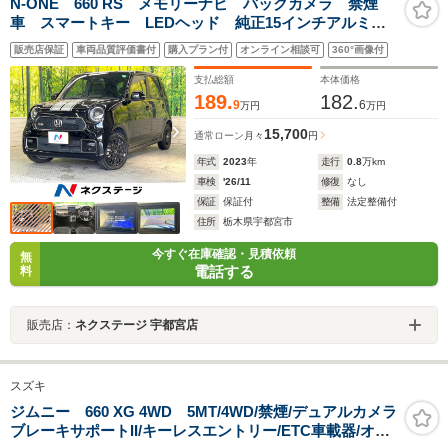
N-ONE 660 RS メモリーナビ バックカメラ 禁煙
車 スマートキー LEDヘッド 純正15インチアルミ
オートハイビーム 車線逸脱警報 オートライト オー
販売店保証
車両品質評価書付
購入プラン付
オンライン相談可
360°画像付
トエアコン Bluetooth CD DVD再生 フルセグ
支払総額
本体価格
189.
182.
9
6
万円
万円
15,700
通常ローン
月々
円
年式
2023
年
走行
0.8
万km
車検
'26/11
修復
なし
保証
保証付
整備
法定整備付
住所
栃木県宇都宮市
今すぐ在庫確認・見積依頼
無
電話する
料
販売店：
ネクステージ 宇都宮店
スズキ
ジムニー 660 XG 4WD 5MT/4WD/禁煙/デュアルカメラ
ブレーキサポートII/キーレスエントリー/ETC車載器/オー