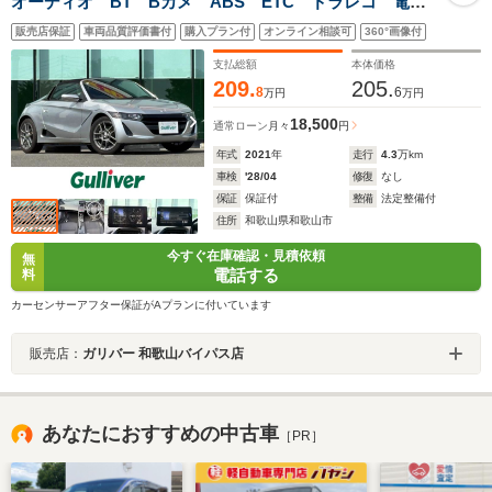
オーディオ BT Bカメ ABS ETC ドラレコ 電動
格納ミラー 純正フロアマット LEDヘッド フォグラ
販売店保証
車両品質評価書付
購入プラン付
オンライン相談可
360°画像付
ンプ オートライト
支払総額
本体価格
209.
205.
8
6
万円
万円
18,500
通常ローン
月々
円
年式
2021
年
走行
4.3
万km
車検
'28/04
修復
なし
保証
保証付
整備
法定整備付
住所
和歌山県和歌山市
今すぐ在庫確認・見積依頼
無
電話する
料
カーセンサーアフター保証がAプランに付いています
販売店：
ガリバー 和歌山バイパス店
あなたにおすすめの中古車
［PR］