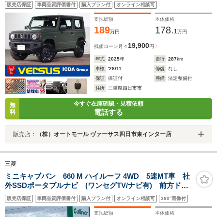
トライト/オートハイビーム/パーキングセンサー/アイドリ
販売店保証
車両品質評価書付
購入プラン付
オンライン相談可
ングストップ
支払総額
本体価格
189
178.
1
万円
万円
19,900
残価ローン
月々
円
年式
2025
年
走行
287
km
車検
'28/11
修復
なし
保証
保証付
整備
法定整備付
住所
三重県四日市市
今すぐ在庫確認・見積依頼
無
電話する
料
販売店：
（株）オートモール ヴァーサス四日市東インター店
三菱
ミニキャブバン 660 M ハイルーフ 4WD 5速MT車 社
外SSDポータブルナビ (ワンセグTV/ナビ有) 前方ドラ
イブレコーダー スタットレスタイヤ(車載) シェルフ
販売店保証
車両品質評価書付
購入プラン付
オンライン相談可
360°画像付
ドアバイザー 社外ゴムマット 電源ソケット×1
支払総額
本体価格