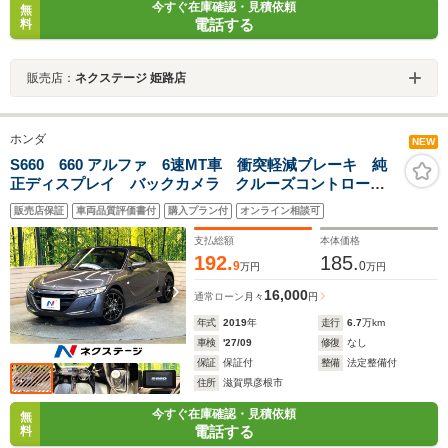
今すぐ在庫確認・見積依頼
無
電話する
料
販売店：
ネクステージ 姫路店
ホンダ
NEW
S660 660 アルファ 6速MT車 衝突軽減ブレーキ 純
正ディスプレイ バックカメラ クルーズコントロー
ル オートエアコン 純正革巻きステリング LEDヘッ
販売店保証
車両品質評価書付
購入プラン付
オンライン相談可
ド 15インチアルミ スマートキー 禁煙車
支払総額
本体価格
192.
185.
9
0
万円
万円
16,000
通常ローン
月々
円
年式
2019
年
走行
6.7
万km
車検
'27/09
修復
なし
保証
保証付
整備
法定整備付
住所
滋賀県彦根市
今すぐ在庫確認・見積依頼
無
電話する
料