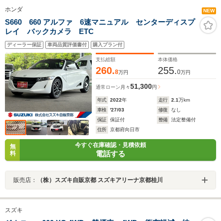
ホンダ
NEW
S660 660 アルファ 6速マニュアル センターディスプ
レイ バックカメラ ETC
ディーラー保証
車両品質評価書付
購入プラン付
支払総額
本体価格
260.
255.
8
0
万円
万円
51,300
通常ローン
月々
円
年式
2022
年
走行
2.1
万km
車検
'27/03
修復
なし
保証
保証付
整備
法定整備付
住所
京都府向日市
今すぐ在庫確認・見積依頼
無
電話する
料
販売店：
（株）スズキ自販京都 スズキアリーナ京都桂川
スズキ