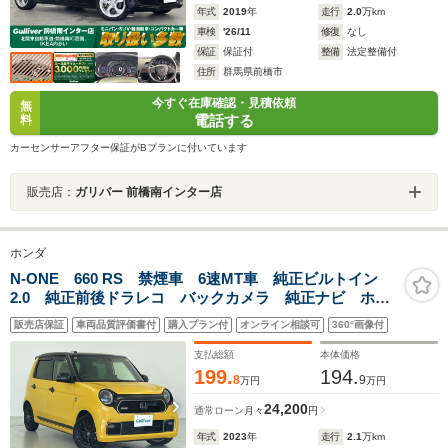
年式
2019
年
走行
2.0
万km
車検
'26/11
修復
なし
保証
保証付
整備
法定整備付
住所
群馬県前橋市
今すぐ在庫確認・見積依頼
無
電話する
料
カーセンサーアフター保証がBプランに付いています
販売店：
ガリバー 前橋南インター店
ホンダ
N-ONE 660 RS 禁煙車 6速MT車 純正ビルトイン
2.0 純正前後ドラレコ バックカメラ 純正ナビ ホン
ダセンシング 電動パーキング オートホールド 純正
販売店保証
車両品質評価書付
購入プラン付
オンライン相談可
360°画像付
LEDヘッドライト 純正フォグランプ 純正フロアマッ
ト
支払総額
本体価格
199.
194.
8
9
万円
万円
24,200
通常ローン
月々
円
年式
2023
年
走行
2.1
万km