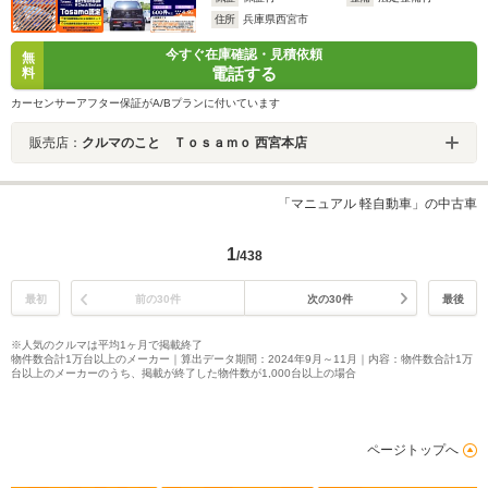
住所
兵庫県西宮市
今すぐ在庫確認・見積依頼
無
電話する
料
カーセンサーアフター保証がA/Bプランに付いています
販売店：
クルマのこと Ｔｏｓａｍｏ 西宮本店
「マニュアル 軽自動車」の中古車
1
/438
最初
前の30件
次の30件
最後
※人気のクルマは平均1ヶ月で掲載終了
物件数合計1万台以上のメーカー｜算出データ期間：2024年9月～11月｜内容：物件数合計1万
台以上のメーカーのうち、掲載が終了した物件数が1,000台以上の場合
ページトップへ