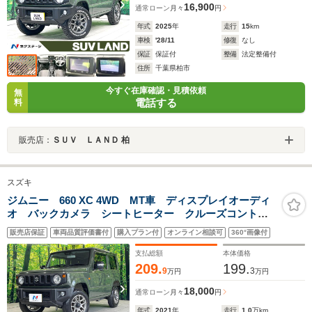
16,900
通常ローン
月々
円
年式
2025
年
走行
15
km
車検
'28/11
修復
なし
保証
保証付
整備
法定整備付
住所
千葉県柏市
今すぐ在庫確認・見積依頼
無
電話する
料
販売店：
ＳＵＶ ＬＡＮＤ 柏
スズキ
ジムニー 660 XC 4WD MT車 ディスプレイオーディ
オ バックカメラ シートヒーター クルーズコントロ
ール ETC スマートキー＆プッシュスタート オート
販売店保証
車両品質評価書付
購入プラン付
オンライン相談可
360°画像付
ハイビーム LEDヘッドライト 禁煙車 衝突被害軽減
装置
支払総額
本体価格
209.
199.
9
3
万円
万円
18,000
通常ローン
月々
円
年式
2021
年
走行
1.0
万km