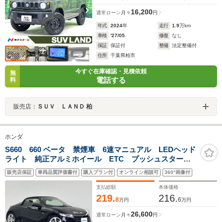
16,200
通常ローン
月々
円
年式
2024
年
走行
1.9
万km
車検
'27/05
修復
なし
保証
保証付
整備
法定整備付
住所
千葉県柏市
今すぐ在庫確認・見積依頼
無
電話する
料
販売店：
ＳＵＶ ＬＡＮＤ 柏
ホンダ
S660 660 ベータ 禁煙車 6速マニュアル LEDヘッド
ライト 純正アルミホイール ETC プッシュスター
ト スマートキー 盗難防止装置 横滑り防止装置
販売店保証
車両品質評価書付
購入プラン付
オンライン相談可
360°画像付
ABS Wエアバッグ 純正フロアマット パワーウィン
ドウ
支払総額
本体価格
219.
216.
8
6
万円
万円
26,600
通常ローン
月々
円