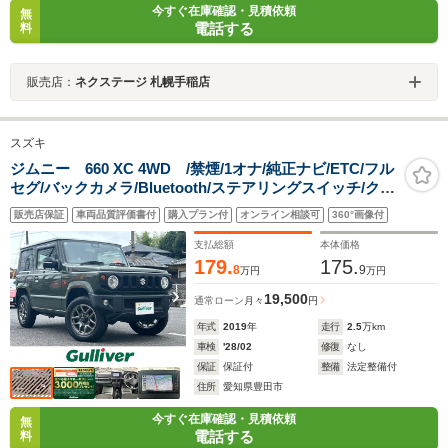
今すぐ在庫確認・見積依頼
無
電話する
料
販売店：
ネクステージ 札幌手稲店
スズキ
ジムニー 660 XC 4WD /禁煙/1オナ/純正ナビ/ETC/フル
セグ/バックカメラ/Bluetooth/ステアリングスイッチ/クル
ーズコントロール/前席シートヒーター/スズキセーフティ
販売店保証
車両品質評価書付
購入プラン付
オンライン相談可
360°画像付
サポート/車線逸脱警報/プッシュスタート/電動格納ミラ
ー/ISOFIX
支払総額
本体価格
179.
175.
8
9
万円
万円
19,500
通常ローン
月々
円
年式
2019
年
走行
2.5
万km
車検
'28/02
修復
なし
保証
保証付
整備
法定整備付
住所
愛知県豊田市
今すぐ在庫確認・見積依頼
無
電話する
料