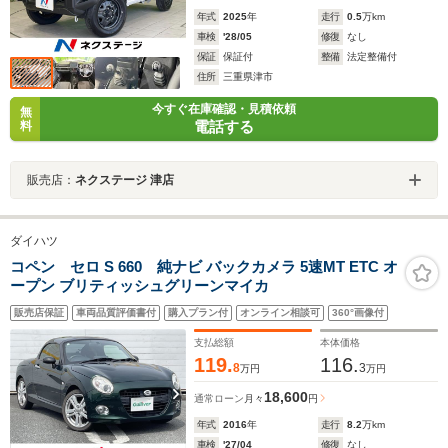
年式
2025
年
走行
0.5
万km
車検
'28/05
修復
なし
保証
保証付
整備
法定整備付
住所
三重県津市
今すぐ在庫確認・見積依頼
無
電話する
料
販売店：
ネクステージ 津店
ダイハツ
コペン セロ S 660 純ナビ バックカメラ 5速MT ETC オ
ープン ブリティッシュグリーンマイカ
販売店保証
車両品質評価書付
購入プラン付
オンライン相談可
360°画像付
支払総額
本体価格
119.
116.
8
3
万円
万円
18,600
通常ローン
月々
円
年式
2016
年
走行
8.2
万km
車検
'27/04
修復
なし