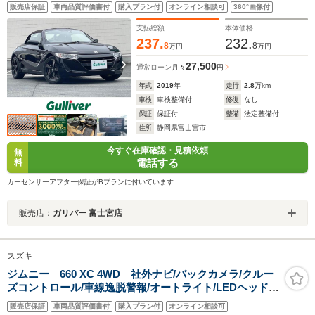
ーズコントロール/ステアリングスイッチ/ETC/フロアマッ
販売店保証
車両品質評価書付
購入プラン付
オンライン相談可
360°画像付
ト/プッシュスタート/保証書/扱説明書/Ledヘッドライト
支払総額
本体価格
237.
232.
8
8
万円
万円
27,500
通常ローン
月々
円
年式
2019
年
走行
2.8
万km
車検
車検整備付
修復
なし
保証
保証付
整備
法定整備付
住所
静岡県富士宮市
今すぐ在庫確認・見積依頼
無
電話する
料
カーセンサーアフター保証がBプランに付いています
販売店：
ガリバー 富士宮店
スズキ
ジムニー 660 XC 4WD 社外ナビ/バックカメラ/クルー
ズコントロール/車線逸脱警報/オートライト/LEDヘッドラ
イト/ETC/前席シートヒーター/純正アルミホイール/プッ
販売店保証
車両品質評価書付
購入プラン付
オンライン相談可
シュスタート/スマートキー