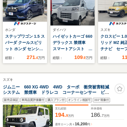
ホンダ
ダイハツ
スズキ
ステップワゴン 1.5 ス
ハイゼットカーゴ 660
クロスビー 1.
パーダ クールスピリ
デラックス 禁煙車
リッド MZ 純
ット ホンダ センシン
スマートアシスト オ
チナビ セー
グ Gathers10型ナ
ートライト ラジオ
サポート ク
271
109
1
総額：
.4
万円
総額：
.9
万円
総額：
ビ 純正リアエンター
プライバシーガラス
ントロール 
テイメント 全周囲カ
フロント・リアコーナ
メラ ETC
メラ ホンダセンシン
ーセンサー アイドリ
Bluetooth 
スズキ
グ 両側パワスラ ハ
ングストップ ヘッド
ド＆LEDフォ
ーフレザーシート
ライトレベライザー
16インチアル
ジムニー 660 XG 4WD 4WD ターボ 衝突被害軽減
システム 禁煙車 ドラレコ コーナーセンサー ビル
LEDヘッドライト 純
リアワイパー エアバ
ール 前席シ
トインETC 純正16インチアルミ 車線逸脱警報 オー
正17インチアルミ
ッグ
ター
販売店保証
車両品質評価書付
購入プラン付
オンライン相談可
360°画像付
トライト
マルチビューカメラシ
支払総額
本体価格
ステム
194.
186.
9
7
万円
万円
16,200
通常ローン
月々
円