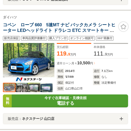
ダイハツ
コペン ローブ 660 5速MT ナビ バックカメラ シートヒ
ーター LEDヘッドライト ドラレコ ETC スマートキー 純
正16インチAW オートエアコン Bluetooth
販売店保証
車両品質評価書付
購入プラン付
オンライン相談可
360°画像付
支払総額
本体価格
119.
111.
9
9
万円
万円
10,500
通常ローン
月々
円
年式
2014
年
走行
7.1
万km
車検
'27/09
修復
なし
保証
保証付
整備
法定整備付
住所
山口県山口市
今すぐ在庫確認・見積依頼
無
電話する
料
販売店：
ネクステージ 山口店