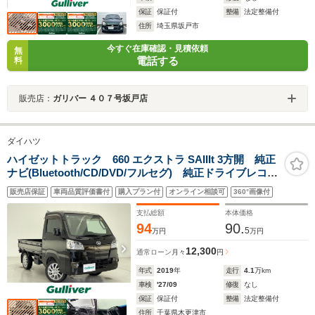
保証
保証付
整備
法定整備付
住所
埼玉県坂戸市
今すぐ在庫確認・見積依頼
無
電話する
料
販売店：
ガリバー ４０７号坂戸店
ダイハツ
ハイゼットトラック 660 エクストラ SAIIIt 3方開 純正
ナビ(Bluetooth/CD/DVD/フルセグ) 純正ドライブレコー
ダー ETC プリクラッシュセーフティー 横滑り防止
販売店保証
車両品質評価書付
購入プラン付
オンライン相談可
360°画像付
装置 フォグランプ
支払総額
本体価格
94
90.
5
万円
万円
12,300
通常ローン
月々
円
年式
2019
年
走行
4.1
万km
車検
'27/09
修復
なし
保証
保証付
整備
法定整備付
住所
千葉県木更津市