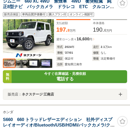
ジムニー 660 XC 4WD 禁煙車 4WD 衝突軽減 純
正8型ナビ バックカメラ ドラレコ ETC クルコン
シートヒーター 車線逸脱警報 LEDヘッド オートラ
販売店保証
車両品質評価書付
購入プラン付
オンライン相談可
イト オートエアコン ヘッドライトウォッシャー ス
マートキー
支払総額
本体価格
197.
190.
9
6
万円
万円
16,600
通常ローン
月々
円
年式
2024
年
走行
2.1
万km
車検
'27/01
修復
なし
保証
保証付
整備
法定整備付
住所
愛知県江南市
今すぐ在庫確認・見積依頼
無
電話する
料
販売店：
ネクステージ 江南店
ホンダ
S660 660 トラッドレザーエディション 社外ディスプ
レイオーディオ/Bluetooth/USB/HDMI/バックカメラ/クル