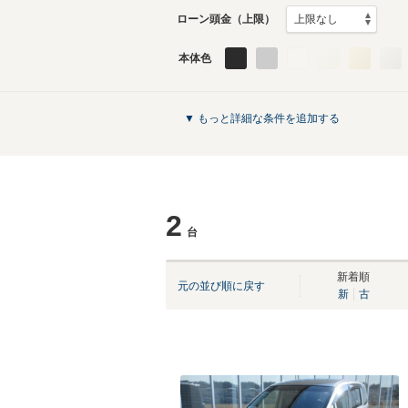
ローン頭金（上限）
本体色
▼ もっと詳細な条件を追加する
2
台
新着順
元の並び順に戻す
新
古