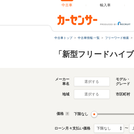
中古車
輸入車
中古車トップ
中古車情報:一覧
フリーワード検索
「新型フリードハイブ
メーカー
モデル・
選択する
車名
グレード
地域
市区町村
選択する
価格
下限なし
〜
ローン月々支払い価格