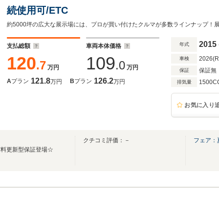
続使用可/ETC
2015
年式
支払総額
車両本体価格
120
109
2026(
車検
.7
.0
万円
万円
保証無
保証
121.8
126.2
A
プラン
B
プラン
万円
万円
1500C
排気量
お気に入り
クチコミ評価：－
フェア：
有料更新型保証登場☆