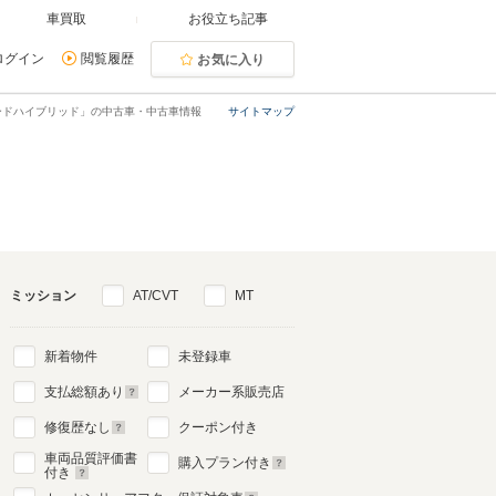
車買取
お役立ち記事
ログイン
閲覧履歴
お気に入り
ードハイブリッド」の中古車・中古車情報
サイトマップ
ミッション
AT/CVT
MT
新着物件
未登録車
支払総額あり
メーカー系販売店
修復歴なし
クーポン付き
車両品質評価書
購入プラン付き
付き