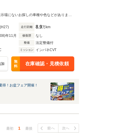
約5000坪の広大な展示場には、プロが買い付けたクルマが多数ラインナップ！展示場にないお探しの車種や色などがありましたらお気軽にお申し付けください☆
8.9
(H27)
万km
走行距離
R08)年11月
なし
修復歴
法定整備付
整備
C
インパネCVT
ミッション
無
在庫確認・見積依頼
追加
料
夏得！お盆フェア開催！
1
前へ
次へ
最初
最後