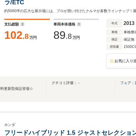
ラ/ETC
2013
年式
支払総額
車両本体価格
102
89
車検整
車検
.8
.8
万円
万円
保証無
保証
1500C
排気量
お気に入り
クチコミ評価：－
フェア：
有料更新型保証登場☆
ホンダ
フリードハイブリッド 1.5 ジャストセレクション 7