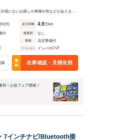
約5000坪の広大な展示場には、プロが買い付けたクルマが多数ラインナップ！展示場にないお探しの車種や色などがありましたらお気軽にお申し付けください☆
4.9
(H25)
万km
走行距離
備付
なし
修復歴
法定整備付
整備
C
インパネCVT
ミッション
無
在庫確認・見積依頼
追加
料
夏得！お盆フェア開催！
インチナビ/Bluetooth接