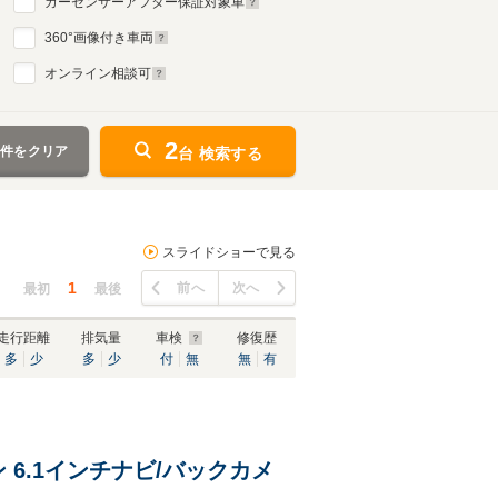
カーセンサーアフター保証対象車
360
°画像付き車両
オンライン相談可
2
条件をクリア
台 検索する
スライドショーで見る
1
前へ
次へ
最初
最後
走行距離
排気量
車検
修復歴
多
少
多
少
付
無
無
有
 6.1インチナビ/バックカメ