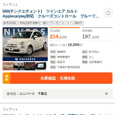
フィアット
500(チンクエチェント) ツインエア カルト
Applecarplay対応 クルーズコントロール ブルーファ
ブリックシート Bluetooth ETC
販売店保証
車両品質評価書付
購入プラン付
オンライン相談可
支払総額
本体価格
214.
197.
2
1
万円
万円
16,500
通常ローン
月々
円
年式
2023
年
走行
0.7
万km
車検
車検整備付
修復
なし
保証
保証付
整備
法定整備付
住所
千葉県千葉市稲毛区
無
在庫確認・見積依頼
料
販売店：
ユニバース 千葉北
フィアット