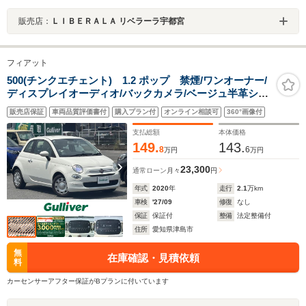
販売店：
ＬＩＢＥＲＡＬＡ リベラーラ宇都宮
フィアット
500(チンクエチェント) 1.2 ポップ 禁煙/ワンオーナー/
ディスプレイオーディオ/バックカメラ/ベージュ半革シー
ト/LEDヘッドライト/ドライブレコーダー/ETC/革巻きス
販売店保証
車両品質評価書付
購入プラン付
オンライン相談可
360°画像付
テアリング/スペアキー/保証書/取扱説明書
支払総額
本体価格
149.
143.
8
6
万円
万円
23,300
通常ローン
月々
円
年式
2020
年
走行
2.1
万km
車検
'27/09
修復
なし
保証
保証付
整備
法定整備付
住所
愛知県津島市
無
在庫確認・見積依頼
料
カーセンサーアフター保証がBプランに付いています