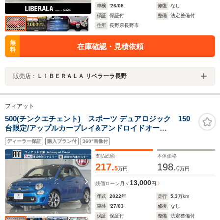
車検
'26/08
修復
なし
保証
保証付
整備
法定整備付
住所
長野県長野市
無
在庫確認・見積依頼
料
販売店：
ＬＩＢＥＲＡＬＡ リベラーラ長野
フィアット
500(チンクエチェント) スポーツ デュアロジック 150
台限定/アップルカープレイ&アンドロイドオー
ト/USB/Bluetooth/ETC/16AW/HID/専用バンパー/シート/
ディーラー保証
購入プラン付
360°画像付
ガラスルーフ/クルコン/TFT液晶メーター/保証書/取説/認
定中古
支払総額
本体価格
217.
198.
5
0
万円
万円
13,000
残価ローン
月々
円
年式
2022
年
走行
5.3
万km
車検
'27/03
修復
なし
保証
保証付
整備
法定整備付