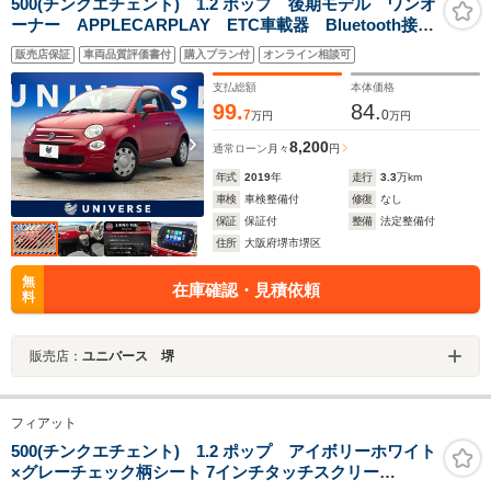
500(チンクエチェント) 1.2 ポップ 後期モデル ワンオ
ーナー APPLECARPLAY ETC車載器 Bluetooth接
続 USB接続 アイボリーエアコンパネル 禁煙車
販売店保証
車両品質評価書付
購入プラン付
オンライン相談可
支払総額
本体価格
99.
84.
7
0
万円
万円
8,200
通常ローン
月々
円
年式
2019
年
走行
3.3
万km
車検
車検整備付
修復
なし
保証
保証付
整備
法定整備付
住所
大阪府堺市堺区
無
在庫確認・見積依頼
料
販売店：
ユニバース 堺
フィアット
500(チンクエチェント) 1.2 ポップ アイボリーホワイト
×グレーチェック柄シート 7インチタッチスクリー