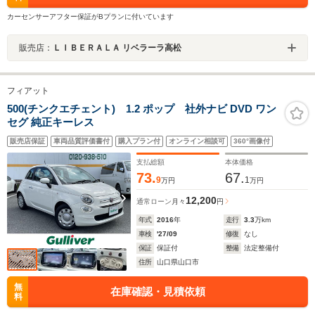
カーセンサーアフター保証がBプランに付いています
販売店：
ＬＩＢＥＲＡＬＡ リベラーラ高松
フィアット
500(チンクエチェント) 1.2 ポップ 社外ナビ DVD ワン
セグ 純正キーレス
販売店保証
車両品質評価書付
購入プラン付
オンライン相談可
360°画像付
支払総額
本体価格
73.
67.
9
1
万円
万円
12,200
通常ローン
月々
円
年式
2016
年
走行
3.3
万km
車検
'27/09
修復
なし
保証
保証付
整備
法定整備付
住所
山口県山口市
無
在庫確認・見積依頼
料