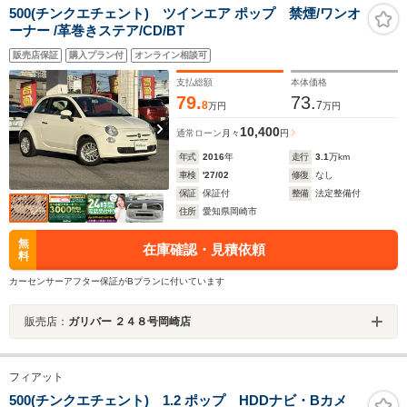
500(チンクエチェント) ツインエア ポップ 禁煙/ワンオ
ーナー /革巻きステア/CD/BT
販売店保証
購入プラン付
オンライン相談可
支払総額
本体価格
79.
73.
8
7
万円
万円
10,400
通常ローン
月々
円
年式
2016
年
走行
3.1
万km
車検
'27/02
修復
なし
保証
保証付
整備
法定整備付
住所
愛知県岡崎市
無
在庫確認・見積依頼
料
カーセンサーアフター保証がBプランに付いています
販売店：
ガリバー ２４８号岡崎店
フィアット
500(チンクエチェント) 1.2 ポップ HDDナビ・Bカメ