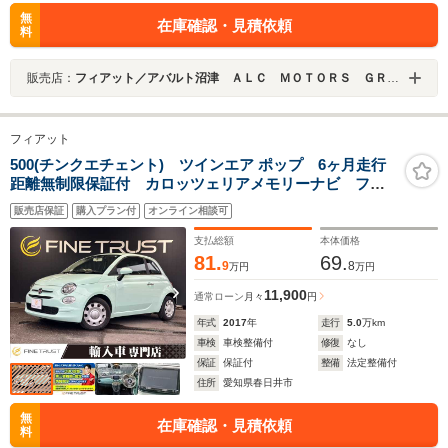
無
在庫確認・見積依頼
料
販売店：
フィアット／アバルト沼津 ＡＬＣ ＭＯＴＯＲＳ ＧＲＯＵＰ
フィアット
500(チンクエチェント) ツインエア ポップ 6ヶ月走行
距離無制限保証付 カロッツェリアメモリーナビ フル
セグTV Bluetooth USBポート 禁煙車 ETC キー
販売店保証
購入プラン付
オンライン相談可
レスエントリー ディスチャージヘッドランプ ユーザ
ー買取車 純正14インチホイールカバー
支払総額
本体価格
81.
69.
9
8
万円
万円
11,900
通常ローン
月々
円
年式
2017
年
走行
5.0
万km
車検
車検整備付
修復
なし
保証
保証付
整備
法定整備付
住所
愛知県春日井市
無
在庫確認・見積依頼
料