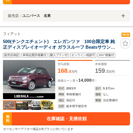
販売店：
ユニバース 名東
フィアット
NEW
500(チンクエチェント) エレガンツァ 100台限定車 純
正ディスプレイオーディオ ガラスルーフ Beatsサウンド
パドルシフト クルーズコントロール ステアリングスイッ
販売店保証
車両品質評価書付
購入プラン付
オンライン相談可
360°画像付
チ 白革ステアリング フォグランプ 純正15インチアルミホ
イール リモコンキー
支払総額
本体価格
168.
159.
8
5
万円
万円
14,000
残価ローン
月々
円
年式
2021
年
走行
5.3
万km
車検
車検整備付
修復
なし
保証
保証付
整備
法定整備付
住所
栃木県宇都宮市
無
在庫確認・見積依頼
料
カーセンサーアフター保証がBプランに付いています