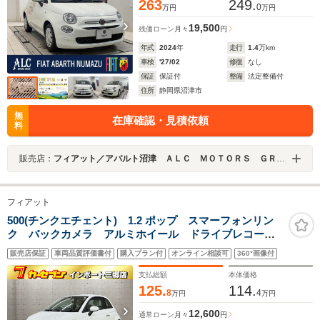
263
249.
0
万円
万円
19,500
残価ローン
月々
円
年式
2024
年
走行
1.4
万km
車検
'27/02
修復
なし
保証
保証付
整備
法定整備付
住所
静岡県沼津市
無
在庫確認・見積依頼
料
販売店：
フィアット／アバルト沼津 ＡＬＣ ＭＯＴＯＲＳ ＧＲＯＵＰ
フィアット
500(チンクエチェント) 1.2 ポップ スマーフォンリン
ク バックカメラ アルミホイール ドライブレコーダ
ー前後 ETC USB端子 Bluetoothオーディオ
販売店保証
車両品質評価書付
購入プラン付
オンライン相談可
360°画像付
支払総額
本体価格
125.
114.
8
4
万円
万円
12,600
通常ローン
月々
円