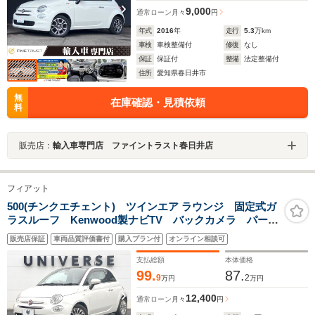
9,000
通常ローン
月々
円
年式
2016
年
走行
5.3
万km
車検
車検整備付
修復
なし
保証
保証付
整備
法定整備付
住所
愛知県春日井市
無
在庫確認・見積依頼
料
販売店：
輸入車専門店 ファイントラスト春日井店
フィアット
500(チンクエチェント) ツインエア ラウンジ 固定式ガ
ラスルーフ Kenwood製ナビTV バックカメラ パーキ
ングセンサー 純正15インチ14本スポークAW ヘッドラ
販売店保証
車両品質評価書付
購入プラン付
オンライン相談可
ンプウォッシャー クロームマフラーカッター 5速デュ
アロジック ETC 禁煙車
支払総額
本体価格
99.
87.
9
2
万円
万円
12,400
通常ローン
月々
円