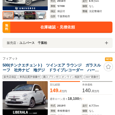
年式
2016
年
走行
6.9
万km
車検
'27/08
修復
なし
保証
保証付
整備
法定整備付
住所
千葉県柏市
無
在庫確認・見積依頼
料
販売店：
ユニバース 千葉柏
フィアット
NEW
500(チンクエチェント) ツインエア ラウンジ ガラスル
ーフ 社外ナビ 地デジ ドライブレコーダー ハーフ
レザーシート 純正15インチアルミホイール HIDライ
販売店保証
車両品質評価書付
購入プラン付
オンライン相談可
360°画像付
ト フォグ キーレス ドライブレコーダー アイドリ
ングストップ ETC ステアリングスイッチ!!
支払総額
本体価格
149.
140.
8
8
万円
万円
18,100
通常ローン
月々
円
年式
2019
年
走行
4.7
万km
車検
車検整備付
修復
なし