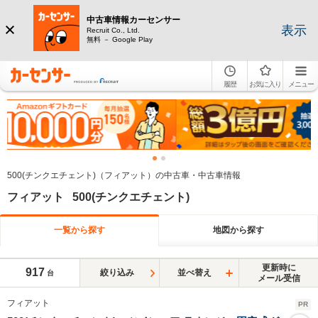
中古車情報カーセンサー
表示
Recruit Co., Ltd.
無料 － Google Play
履歴
お気に入り
メニュー
500(チンクエチェント)（フィアット）の中古車・中古車情報
フィアット 500(チンクエチェント)
一覧から探す
地図から探す
更新時に
917
絞り込み
並べ替え
台
メール受信
フィアット
PR