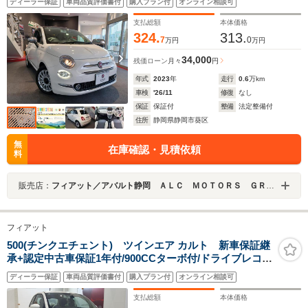
ディーラー保証
車両品質評価書付
購入プラン付
オンライン相談可
トロール/オートエアコン/ツートンハーフレザーシート
支払総額
本体価格
324.
313.
7
0
万円
万円
34,000
残価ローン
月々
円
年式
2023
年
走行
0.6
万km
車検
'26/11
修復
なし
保証
保証付
整備
法定整備付
住所
静岡県静岡市葵区
無
在庫確認・見積依頼
料
販売店：
フィアット／アバルト静岡 ＡＬＣ ＭＯＴＯＲＳ ＧＲＯＵＰ
フィアット
500(チンクエチェント) ツインエア カルト 新車保証継
承+認定中古車保証1年付/900CCターボ付/ドライブレコー
ダー/ETC/禁煙車/1オーナー
ディーラー保証
車両品質評価書付
購入プラン付
オンライン相談可
支払総額
本体価格