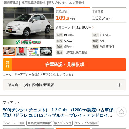
ン/Apple/Android/BT/ラジオ 8スポークホイール 革巻ハ
販売店保証
車両品質評価書付
購入プラン付
360°画像付
ンドル LEDデイライト スタート&ストップ キーレス サイ
ド&カーテンSRS ETC 夏冬タイヤ付
支払総額
本体価格
109.
102.
8
0
万円
万円
32,000
通常ローン
月々
円
年式
2020
年
走行
2.9
万km
車検
'27/10
修復
なし
保証
保証付
整備
法定整備付
住所
北海道札幌市北区
無
在庫確認・見積依頼
料
カーセンサーアフター保証がA/Bプランに付いています
販売店：
（株）四輪館 新川店
フィアット
500(チンクエチェント) 1.2 Cult /1200cc/認定中古車保
証1年/ドラレコ/ETC/アップルカープレイ・アンドロイド
オート対応
ディーラー保証
車両品質評価書付
購入プラン付
オンライン相談可