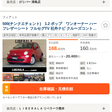
販売店：
ガリバー 津島店
フィアット
500(チンクエチェント) 1.2 ポップ ワンオーナー ハー
フレザーシート フルセグTV 社外ナビ クルーズコントロ
ール DVD再生機能 USB Bluetooth ミュージックサーバ-
販売店保証
車両品質評価書付
購入プラン付
オンライン相談可
360°画像付
FM/AM AUX ETC 純正フロアマット 純正ハロゲンライト
ESC 純正14インチホイール
支払総額
本体価格
168.
160.
8
3
万円
万円
20,400
通常ローン
月々
円
年式
2021
年
走行
1.9
万km
車検
車検整備付
修復
なし
保証
保証付
整備
法定整備付
住所
熊本県熊本市中央区
無
在庫確認・見積依頼
料
カーセンサーアフター保証がBプランに付いています
販売店：
ＬＩＢＥＲＡＬＡ リベラーラ熊本