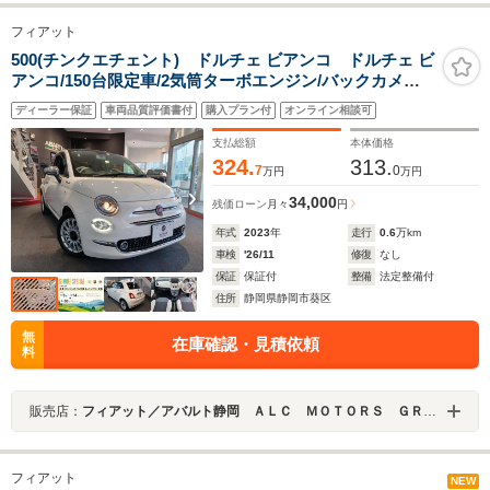
フィアット
500(チンクエチェント) ドルチェ ビアンコ ドルチェ ビ
アンコ/150台限定車/2気筒ターボエンジン/バックカメラ
あり/ボサノバホワイト/ETC/パドルシフト/クルーズコン
ディーラー保証
車両品質評価書付
購入プラン付
オンライン相談可
トロール/オートエアコン/ツートンハーフレザーシート
支払総額
本体価格
324.
313.
7
0
万円
万円
34,000
残価ローン
月々
円
年式
2023
年
走行
0.6
万km
車検
'26/11
修復
なし
保証
保証付
整備
法定整備付
住所
静岡県静岡市葵区
無
在庫確認・見積依頼
料
販売店：
フィアット／アバルト静岡 ＡＬＣ ＭＯＴＯＲＳ ＧＲＯＵＰ
フィアット
NEW