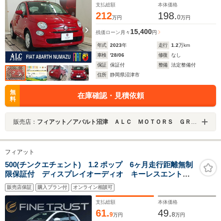
支払総額
本体価格
212
198.
0
万円
万円
15,400
残価ローン
月々
円
年式
2023
年
走行
1.2
万km
車検
'28/06
修復
なし
保証
保証付
整備
法定整備付
住所
静岡県沼津市
無
在庫確認・見積依頼
料
販売店：
フィアット／アバルト沼津 ＡＬＣ ＭＯＴＯＲＳ ＧＲＯＵＰ
フィアット
500(チンクエチェント) 1.2 ポップ 6ヶ月走行距離無制
限保証付 ディスプレイオーディオ キーレスエントリ
ー 禁煙車 純正15インチアルミホイール Bluetooth
販売店保証
購入プラン付
オンライン相談可
フォグランプ エアコン アイドリングストップ MTモ
ード付オートマチックシフト
支払総額
本体価格
61.
49.
9
8
万円
万円