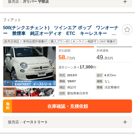
販売店：
ガリバー 宇部店
フィアット
500(チンクエチェント) ツインエア ポップ ワンオーナ
ー 禁煙車 純正オーディオ ETC キーレスキー フ
ロアマット レッド&ホワイトシート タイミングチェー
販売店保証
車両品質評価書付
購入プラン付
オンライン相談可
360°画像付
ン
支払総額
本体価格
58.
49.
7
8
万円
万円
17,300
通常ローン
月々
円
年式
2013
年
走行
6.0
万km
車検
'28/07
修復
なし
保証
保証付
整備
法定整備付
住所
愛知県春日井市
無
在庫確認・見積依頼
料
販売店：
イーストリート