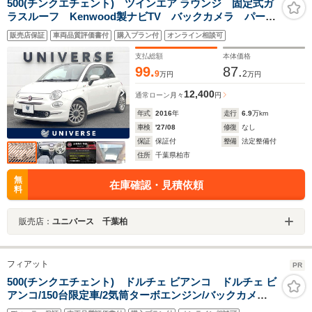
500(チンクエチェント) ツインエア ラウンジ 固定式ガ
ラスルーフ Kenwood製ナビTV バックカメラ パーキ
ングセンサー 純正15インチ14本スポークAW ヘッドラ
販売店保証
車両品質評価書付
購入プラン付
オンライン相談可
ンプウォッシャー クロームマフラーカッター 5速デュ
アロジック ETC 禁煙車
支払総額
本体価格
99.
87.
9
2
万円
万円
12,400
通常ローン
月々
円
年式
2016
年
走行
6.9
万km
車検
'27/08
修復
なし
保証
保証付
整備
法定整備付
住所
千葉県柏市
無
在庫確認・見積依頼
料
販売店：
ユニバース 千葉柏
フィアット
PR
500(チンクエチェント) ドルチェ ビアンコ ドルチェ ビ
アンコ/150台限定車/2気筒ターボエンジン/バックカメラ
あり/ボサノバホワイト/ETC/パドルシフト/クルーズコン