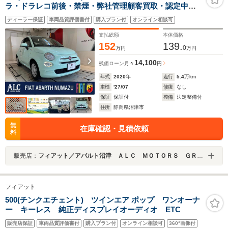
ラ・ドラレコ前後・禁煙・弊社管理顧客買取・認定中古
車保証1年
ディーラー保証
車両品質評価書付
購入プラン付
オンライン相談可
支払総額
本体価格
152
139.
0
万円
万円
14,100
残価ローン
月々
円
年式
2020
年
走行
5.4
万km
車検
'27/07
修復
なし
保証
保証付
整備
法定整備付
住所
静岡県沼津市
無
在庫確認・見積依頼
料
販売店：
フィアット／アバルト沼津 ＡＬＣ ＭＯＴＯＲＳ ＧＲＯＵＰ
フィアット
500(チンクエチェント) ツインエア ポップ ワンオーナ
ー キーレス 純正ディスプレイオーディオ ETC
販売店保証
車両品質評価書付
購入プラン付
オンライン相談可
360°画像付