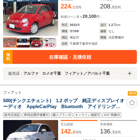
224.
208.
1
0
万円
万円
20,100
残価ローン
月々
円
年式
2022
年
走行
1.2
万km
車検
'27/09
修復
なし
保証
保証付
整備
法定整備付
住所
千葉県千葉市中央区
無
在庫確認・見積依頼
料
販売店：
アルファ ロメオ千葉 フィアット／アバルト千葉
フィアット
NEW
500(チンクエチェント) 1.2 ポップ 純正ディスプレイオ
ーディオ AppleCarPlay Bluetooth アイドリングス
トップ キーレス ハーフレザーシート ETC フォグ
販売店保証
車両品質評価書付
購入プラン付
オンライン相談可
360°画像付
ランプ ドライブレコーダー USB接続 ステアリング
スイッチ MTモード付AT 記録簿!!
支払総額
本体価格
142.
136.
8
3
万円
万円