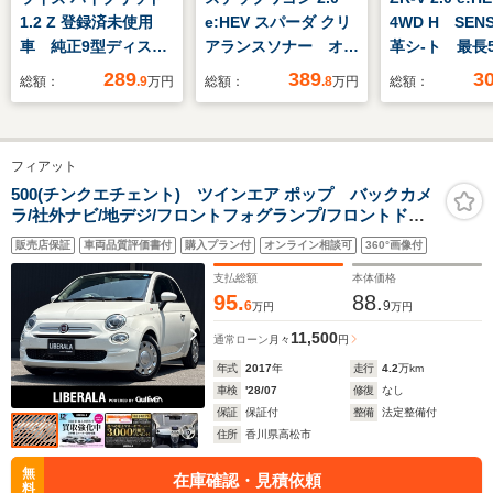
1.2 Z 登録済未使用
e:HEV スパーダ クリ
4WD H SEN
車 純正9型ディスプ
アランスソナー オー
革シ-ト 最長
レイオーディオ 全周
トクルーズコントロー
証 ワンオー
289
389
3
総額：
.9
万円
総額：
.8
万円
総額：
囲カメラ シートヒー
ル レーンアシスト
正ナビ TV 
ター スマートアシス
衝突被害軽減システ
ラ マルチ
ト アダプティブクル
ム 両側電動スライド
BTオ-ディオ
フィアット
ーズコントロール
ドア オートライト
コ ETC LE
BSM クリアランス
LEDヘッドランプ 電
ト VSA シ
500(チンクエチェント) ツインエア ポップ バックカメ
ラ/社外ナビ/地デジ/フロントフォグランプ/フロントドラ
ソナー LEDヘッドラ
動リアゲート スマー
ター 電動シ
イブレコーダー/Bluetooth/アイドリングストップ/キーレ
イト 純正17インチ
トキー 電動格納ミラ
ルコン フォ
販売店保証
車両品質評価書付
購入プラン付
オンライン相談可
360°画像付
ス/ETC/純正14インチアルミ
AW
ー
支払総額
本体価格
95.
88.
6
9
万円
万円
11,500
通常ローン
月々
円
年式
2017
年
走行
4.2
万km
車検
'28/07
修復
なし
保証
保証付
整備
法定整備付
住所
香川県高松市
無
在庫確認・見積依頼
料