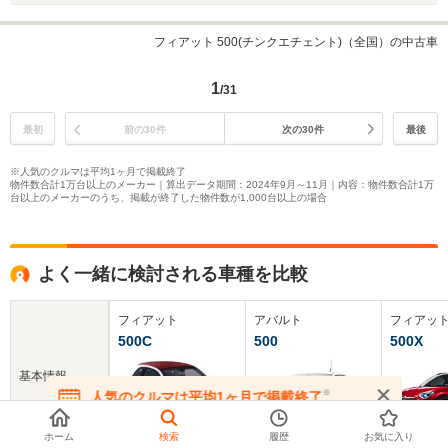
フィアット 500(チンクエチェント)（全国）の中古車
1
/31
最初
前の30件
次の30件
最後
※人気のクルマは平均1ヶ月で掲載終了
物件数合計1万台以上のメーカー｜算出データ期間：2024年9月～11月｜内容：物件数合計1万
台以上のメーカーのうち、掲載が終了した物件数が1,000台以上の場合
よく一緒に検討される車種を比較
フィアット
アバルト
フィアッ
500C
500
500X
基本情報
※
人気のクルマは平均1ヶ月で掲載終了
在庫が無くなる前にお問い合わせください
ホーム
検索
履歴
お気に入り