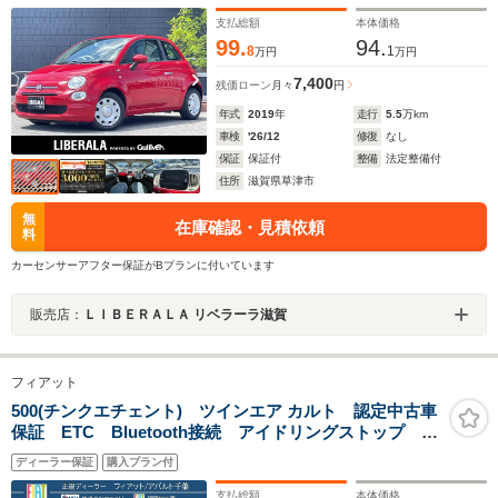
支払総額
本体価格
99.
94.
8
1
万円
万円
7,400
残価ローン
月々
円
年式
2019
年
走行
5.5
万km
車検
'26/12
修復
なし
保証
保証付
整備
法定整備付
住所
滋賀県草津市
無
在庫確認・見積依頼
料
カーセンサーアフター保証がBプランに付いています
販売店：
ＬＩＢＥＲＡＬＡ リベラーラ滋賀
フィアット
500(チンクエチェント) ツインエア カルト 認定中古車
保証 ETC Bluetooth接続 アイドリングストップ キ
ーレスエントリー USB クルコン 盗難防止 横滑り
ディーラー保証
購入プラン付
防止装置
支払総額
本体価格