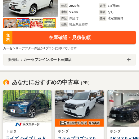
年式
2020
年
走行
3.8
万km
車検
'27/06
修復
なし
保証
保証付
整備
法定整備付
住所
埼玉県三郷市
無
在庫確認・見積依頼
料
カーセンサーアフター保証がAプランに付いています
販売店：
カーセブンインポート三郷店
あなたにおすすめの中古車
［PR］
トヨタ
ホンダ
ホンダ
ライズ ハイブリッド
ステップワゴン 2.0
ZR-V 2.0 e:HE