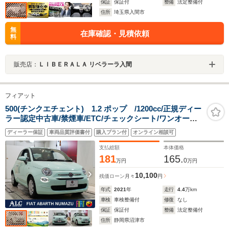
保証
保証付
整備
法定整備付
住所
埼玉県入間市
無
在庫確認・見積依頼
料
販売店：
ＬＩＢＥＲＡＬＡ リベラーラ入間
フィアット
500(チンクエチェント) 1.2 ポップ /1200cc/正規ディー
ラー認定中古車/禁煙車/ETC/チェックシート/ワンオーナ
ー
ディーラー保証
車両品質評価書付
購入プラン付
オンライン相談可
支払総額
本体価格
181
165.
0
万円
万円
10,100
残価ローン
月々
円
年式
2021
年
走行
4.4
万km
車検
車検整備付
修復
なし
保証
保証付
整備
法定整備付
住所
静岡県沼津市