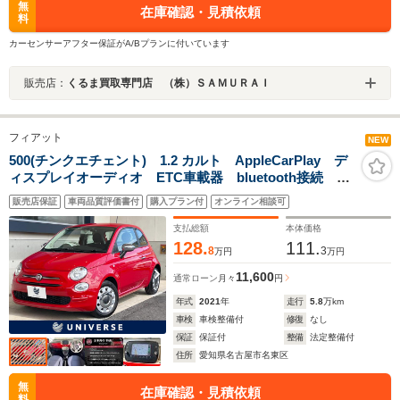
無
在庫確認・見積依頼
料
カーセンサーアフター保証がA/Bプランに付いています
販売店：
くるま買取専門店 （株）ＳＡＭＵＲＡＩ
フィアット
NEW
500(チンクエチェント) 1.2 カルト AppleCarPlay デ
ィスプレイオーディオ ETC車載器 bluetooth接続 マ
ルチファンクションディスプレイ パドルシフト 5速デ
販売店保証
車両品質評価書付
購入プラン付
オンライン相談可
ュアロジックシフト キーレスキー 禁煙車 後期 1オ
ーナー
支払総額
本体価格
128.
111.
8
3
万円
万円
11,600
通常ローン
月々
円
年式
2021
年
走行
5.8
万km
車検
車検整備付
修復
なし
保証
保証付
整備
法定整備付
住所
愛知県名古屋市名東区
無
在庫確認・見積依頼
料