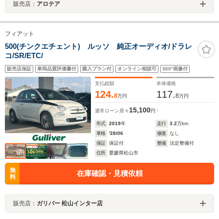
販売店：
アロテア
フィアット
500(チンクエチェント) ルッソ 純正オーディオ/ドラレ
コ/SR/ETC/
販売店保証
車両品質評価書付
購入プラン付
オンライン相談可
360°画像付
支払総額
本体価格
124.
117.
8
8
万円
万円
15,100
通常ローン
月々
円
年式
2019
年
走行
3.2
万km
車検
'28/06
修復
なし
保証
保証付
整備
法定整備付
住所
愛媛県松山市
無
在庫確認・見積依頼
料
販売店：
ガリバー 松山インター店