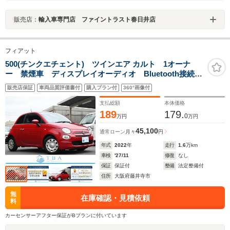
販売店：
輸入車専門店 ファイントラスト春日井店
フィアット
500(チンクエチェント) ツインエア カルト 1オーナ
ー 禁煙車 ディスプレイオーディオ Bluetooth接続
前後ドライブレコーダー ETC キーレス 記録簿
販売店保証
車両品質評価書付
購入プラン付
360°画像付
USB接続可
支払総額
本体価格
189
179.
0
万円
万円
45,100
通常ローン
月々
円
年式
2022
年
走行
1.6
万km
車検
'27/11
修復
なし
保証
保証付
整備
法定整備付
住所
大阪府藤井寺市
無
在庫確認・見積依頼
料
カーセンサーアフター保証がBプランに付いています