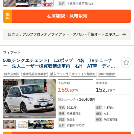
住所
千葉県千葉市稲毛区
無
在庫確認・見積依頼
料
販売店：
アルファロメオ／フィアット・アバルト千葉オートエキスパートセンター
フィアット
500(チンクエチェント) 1.2ポップ 4名 TVチューナ
ー 法人ユーザー様買取禁煙車両 右H AT車 ディス
プレイオーディオ Applecarplay/Androidauto 地デ
販売店保証
車両品質評価書付
購入プラン付
オンライン相談可
360°画像付
ジ Bカメラ Bluetooth USB ETC 前後ドラレコ
レーダー探知機 アナログメーター クルーズコントロ
支払総額
本体価格
ール HID
159.
152.
5
2
万円
万円
16,400
通常ローン
月々
円
年式
2021
年
走行
4.8
万km
車検
車検整備付
修復
なし
保証
保証付
整備
法定整備付
住所
京都府宇治市