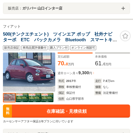
販売店：
ガリバー 山口インター店
フィアット
500(チンクエチェント) ツインエア ポップ 社外ナビ
ターボ ETC バックカメラ Bluetooth スマートキ
ー スペアキー フルセグTV 純正フロアマット 純正
販売店保証
車両品質評価書付
購入プラン付
オンライン相談可
LEDヘッドライト PS PW ECOボタン 保証書 取
扱説明書
支払総額
本体価格
70.
61.
8
6
万円
万円
9,300
通常ローン
月々
円
年式
2017
年
走行
7.0
万km
車検
車検整備付
修復
なし
保証
保証付
整備
法定整備付
住所
山口県宇部市
無
在庫確認・見積依頼
料
カーセンサーアフター保証がBプランに付いています