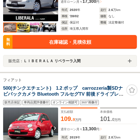
17,300
通常ローン
月々
円
年式
2020
年
走行
2.6
万km
車検
'28/02
修復
なし
保証
保証付
整備
法定整備付
住所
埼玉県入間市
無
在庫確認・見積依頼
料
販売店：
ＬＩＢＥＲＡＬＡ リベラーラ入間
フィアット
500(チンクエチェント) 1.2 ポップ carrozzeria製SDナ
ビバックカメラ Bluetooth フルセグTV 前後ドライブレコ
ーダー 横滑り防止装置 USB DVD SD ETC シティーモー
販売店保証
車両品質評価書付
オンライン相談可
360°画像付
ド ステアリングスイッチ キーレス
支払総額
本体価格
109.
101.
9
0
万円
万円
13,300
通常ローン
月々
円
年式
2019
年
走行
2.0
万km