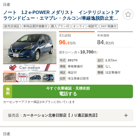
日産
ノート 1.2 e-POWER メダリスト インテリジェントア
ラウンドビュー・エマブレ・クルコン/車線逸脱防止支
援・警報/踏み間違い衝突防止アシスト/スマートルームミ
販売店保証
車両品質評価書付
購入プラン付
オンライン相談可
360°画像付
ラー/LEDヘッド/ハイビームアシスト/純正ナビ/フルセ
グ/DVD/BT/ETC/前後ドラレコ
支払総額
本体価格
96.
84.
9
9
万円
万円
10,700
通常ローン
月々
円
年式
2017
年
走行
1.3
万km
車検
車検整備付
修復
なし
保証
保証付
整備
法定整備付
住所
埼玉県春日部市
今すぐ在庫確認・見積依頼
無
電話する
料
カーセンサーアフター保証がAプランに付いています
販売店：
カーネーション北春日部店【ＪＵ適正販売店】
日産