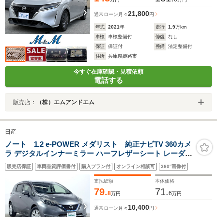
21,800
通常ローン
月々
円
年式
2021
年
走行
1.9
万km
車検
車検整備付
修復
なし
保証
保証付
整備
法定整備付
住所
兵庫県姫路市
今すぐ在庫確認・見積依頼
電話する
販売店：
（株）エムアンドエム
日産
ノート 1.2 e-POWER メダリスト 純正ナビTV 360カメ
ラ デジタルインナーミラー ハーフレザーシート レーダー
クルコン 衝突軽減ブレーキ レーンアシスト オートライト
販売店保証
車両品質評価書付
購入プラン付
オンライン相談可
360°画像付
LEDヘッドライト クリアランスソナー スマートキー プッ
シュスタート ETC
支払総額
本体価格
79.
71.
8
6
万円
万円
10,400
通常ローン
月々
円