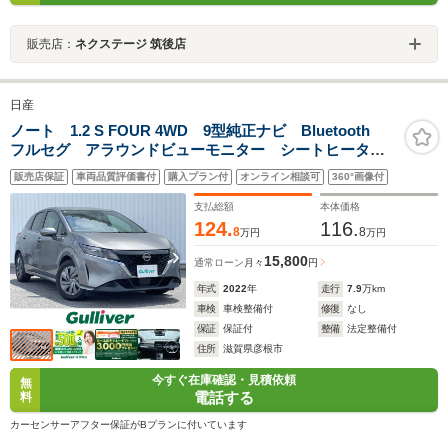
販売店：
ネクステージ 筑後店
日産
ノート 1.2 S FOUR 4WD 9型純正ナビ Bluetooth
フルセグ アラウンドビューモニター シートヒータ
ー デジタルインナーミラー オートハイビーム エマ
販売店保証
車両品質評価書付
購入プラン付
オンライン相談可
360°画像付
ージェンシーブレーキ ETC スマートキー
支払総額
本体価格
124.
116.
8
8
万円
万円
15,800
通常ローン
月々
円
年式
2022
年
走行
7.9
万km
車検
車検整備付
修復
なし
保証
保証付
整備
法定整備付
住所
滋賀県彦根市
今すぐ在庫確認・見積依頼
無
電話する
料
カーセンサーアフター保証がBプランに付いています