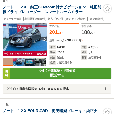
日産
ノート 1.2 X 純正Bluetooth付ナビゲーション 純正前
後ドライブレコーダー スマートルームミラー
ディーラー保証
車両品質評価書付
購入プラン付
オンライン相談可
360°画像付
支払総額
本体価格
201.
188.
3
0
万円
万円
30,600
通常ローン
月々
円
年式
2025
年
走行
0.2
万km
車検
'28/12
修復
なし
保証
保証付
整備
法定整備付
住所
大阪府摂津市
今すぐ在庫確認・見積依頼
無
電話する
料
販売店：
日産大阪販売（株） ＵＣＡＲＳ摂津
日産
ノート 1.2 X FOUR 4WD 衝突軽減ブレーキ・純正ナ