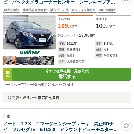
ビ・バックカメラコーナーセンサー・レーンキープアシ
スト・オートライト・オートリトラミラー・シートヒー
販売店保証
車両品質評価書付
購入プラン付
オンライン相談可
360°画像付
ター・ステアリングヒーター・プッシュスタート・スマ
ートキー・ETC
支払総額
本体価格
109.
100.
8
9
万円
万円
13,900
通常ローン
月々
円
年式
2021
年
走行
9.9
万km
車検
車検整備付
修復
なし
保証
保証付
整備
法定整備付
住所
北海道帯広市
今すぐ在庫確認・見積依頼
無
電話する
料
カーセンサーアフター保証がBプランに付いています
販売店：
ガリバー 帯広西七条店
日産
ノート 1.2 X エマージェンシーブレーキ 純正SDナ
ビ フルセグTV ETC2.0 アラウンドビューモニター