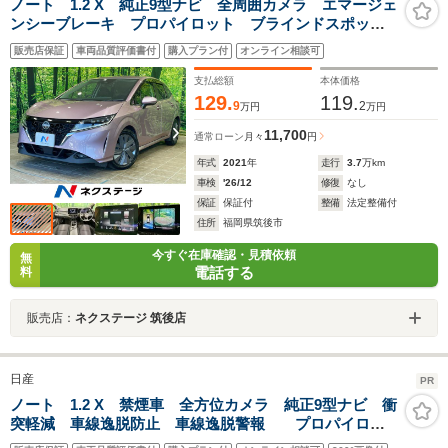
ノート 1.2 X 純正9型ナビ 全周囲カメラ エマージェ
ンシーブレーキ プロパイロット ブラインドスポット
モニター コーナーセンサー スマートキー LEDヘッ
販売店保証
車両品質評価書付
購入プラン付
オンライン相談可
ド ETC オートハイビーム 車線逸脱警報 フルセグ
支払総額
本体価格
129.
119.
9
2
万円
万円
11,700
通常ローン
月々
円
年式
2021
年
走行
3.7
万km
車検
'26/12
修復
なし
保証
保証付
整備
法定整備付
住所
福岡県筑後市
今すぐ在庫確認・見積依頼
無
電話する
料
販売店：
ネクステージ 筑後店
日産
PR
ノート 1.2 X 禁煙車 全方位カメラ 純正9型ナビ 衝
突軽減 車線逸脱防止 車線逸脱警報 プロパイロッ
ト ビルトインETC BSM LEDヘッドライト 電動パ