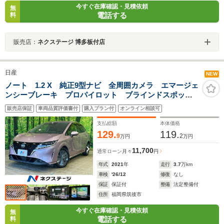
今すぐ在庫確認・見積依頼
無
電話する
料
販売店：
ネクステージ 博多板付店
日産
NEW
ノート 1.2 X 純正9型ナビ 全周囲カメラ エマージェ
ンシーブレーキ プロパイロット ブラインドスポット
モニター コーナーセンサー スマートキー LEDヘッ
販売店保証
車両品質評価書付
購入プラン付
オンライン相談可
ド ETC オートハイビーム 車線逸脱警報 フルセグ
支払総額
本体価格
129.
119.
9
2
万円
万円
11,700
通常ローン
月々
円
年式
2021
年
走行
3.7
万km
車検
'26/12
修復
なし
保証
保証付
整備
法定整備付
住所
福岡県筑後市
今すぐ在庫確認・見積依頼
無
電話する
料