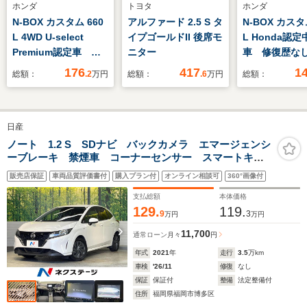
ホンダ
トヨタ
ホンダ
N-BOX カスタム 660
アルファード 2.5 S タ
N-BOX カスタ
L 4WD U-select
イプゴールドII 後席モ
L Honda認定
Premium認定車 純
ニター
車 修復歴
正ナビ フルセグ リ
Honda販売店
176
417
1
総額：
.2
万円
総額：
.6
万円
総額：
アカメラ 純正エンス
証1年 いまコ
タ
品マット付 
ナー 禁煙車 
日産
チナビ バッ
ラ ETC 
ノート 1.2 S SDナビ バックカメラ エマージェンシ
ーブレーキ 禁煙車 コーナーセンサー スマートキ
アダプティブ
ー ETC オートハイビーム 車線逸脱警報 オートラ
ズ 両側電動
販売店保証
車両品質評価書付
購入プラン付
オンライン相談可
360°画像付
イト オートエアコン Bluetooth CD
ドア
支払総額
本体価格
129.
119.
9
3
万円
万円
11,700
通常ローン
月々
円
年式
2021
年
走行
3.5
万km
車検
'26/11
修復
なし
保証
保証付
整備
法定整備付
住所
福岡県福岡市博多区