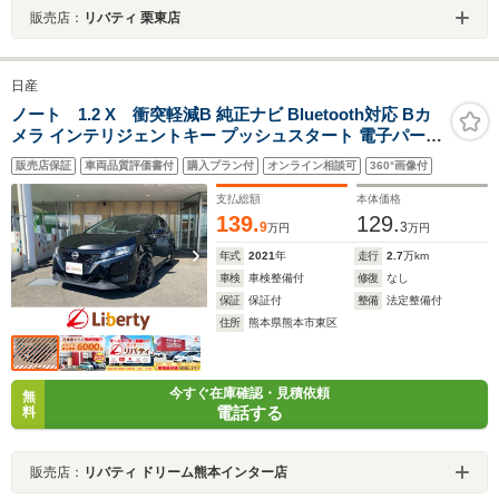
販売店：
リバティ 栗東店
日産
ノート 1.2 X 衝突軽減B 純正ナビ Bluetooth対応 Bカ
メラ インテリジェントキー プッシュスタート 電子パーキ
ング 純正アルミホイール ステアリングスイッチ ヘッドラ
販売店保証
車両品質評価書付
購入プラン付
オンライン相談可
360°画像付
イトレベライザー 電動格納ミラー オートエアコン
支払総額
本体価格
139.
129.
9
3
万円
万円
年式
2021
年
走行
2.7
万km
車検
車検整備付
修復
なし
保証
保証付
整備
法定整備付
住所
熊本県熊本市東区
今すぐ在庫確認・見積依頼
無
電話する
料
販売店：
リバティ ドリーム熊本インター店