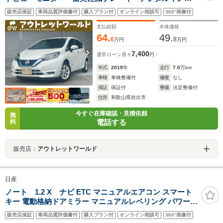
ーミラー・LEDヘッドライト・ナビ・Bluetooth・クリア
販売店保証
車両品質評価書付
購入プラン付
オンライン相談可
360°画像付
ランスソナー・ETC・純正アルミホイール・CD・オート
エアコン・オートライト
支払総額
本体価格
64.
49.
6
8
万円
万円
7,400
通常ローン
月々
円
年式
2019
年
走行
7.0
万km
車検
車検整備付
修復
なし
保証
保証付
整備
法定整備付
住所
和歌山県岩出市
今すぐ在庫確認・見積依頼
無
電話する
料
販売店：
アウトレットワールド
日産
ノート 1.2 X ナビ ETC マニュアルエアコン スマート
キー 電動格納ドアミラー マニュアルレベリング パワーウ
ィンドウ アイドリングストップ
販売店保証
車両品質評価書付
購入プラン付
オンライン相談可
360°画像付