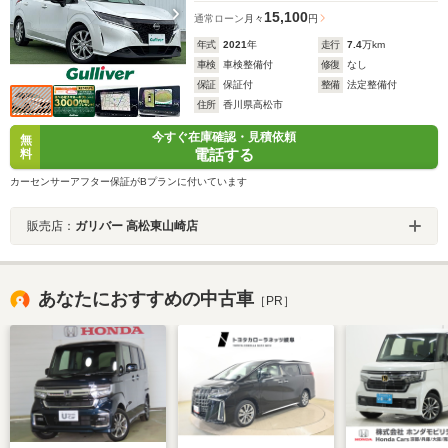
15,100
通常ローン
月々
円
年式
2021
年
走行
7.4
万km
車検
車検整備付
修復
なし
保証
保証付
整備
法定整備付
住所
香川県高松市
今すぐ在庫確認・見積依頼
無
電話する
料
カーセンサーアフター保証がBプランに付いています
販売店：
ガリバー 高松東山崎店
あなたにおすすめの中古車
［PR］