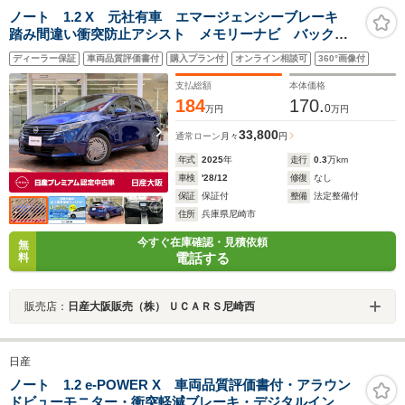
ノート 1.2 X 元社有車 エマージェンシーブレーキ
踏み間違い衝突防止アシスト メモリーナビ バックカ
メラ クリアランスソナー LEDヘッドライト ハイビ
ディーラー保証
車両品質評価書付
購入プラン付
オンライン相談可
360°画像付
ームアシスト ETC2.0 インテリジェントキー
支払総額
本体価格
184
170.
0
万円
万円
33,800
通常ローン
月々
円
年式
2025
年
走行
0.3
万km
車検
'28/12
修復
なし
保証
保証付
整備
法定整備付
住所
兵庫県尼崎市
今すぐ在庫確認・見積依頼
無
電話する
料
販売店：
日産大阪販売（株） ＵＣＡＲＳ尼崎西
日産
ノート 1.2 e-POWER X 車両品質評価書付・アラウン
ドビューモニター・衝突軽減ブレーキ・デジタルインナ