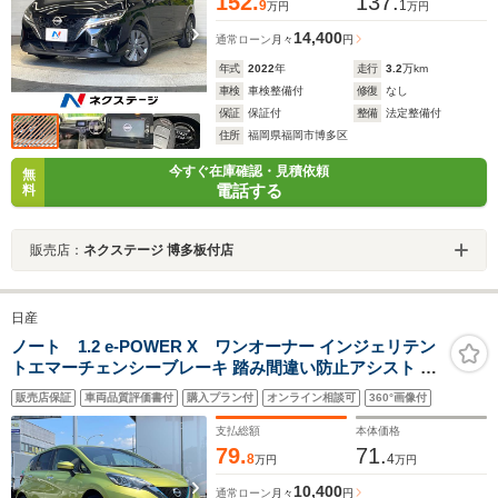
152.
137.
9
1
万円
万円
14,400
通常ローン
月々
円
年式
2022
年
走行
3.2
万km
車検
車検整備付
修復
なし
保証
保証付
整備
法定整備付
住所
福岡県福岡市博多区
今すぐ在庫確認・見積依頼
無
電話する
料
販売店：
ネクステージ 博多板付店
日産
ノート 1.2 e-POWER X ワンオーナー インジェリテン
トエマーチェンシーブレーキ 踏み間違い防止アシスト フ
ロント&バックソナーレス日産純正ディーラーオプション
販売店保証
車両品質評価書付
購入プラン付
オンライン相談可
360°画像付
ナビ BTオーディオ フルセグTV バックカメラ Pスタート
支払総額
本体価格
79.
71.
8
4
万円
万円
10,400
通常ローン
月々
円