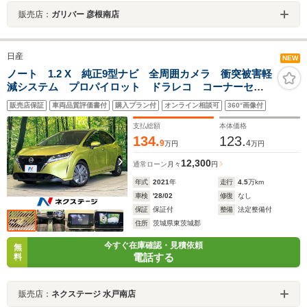
販売店：
ガリバー 彦根南店
日産
NEW
ノート 1.2 X 純正9型ナビ 全周囲カメラ 衝突被害軽
減システム プロパイロット ドラレコ コーナーセン
サー スマートキー LEDヘッド ETC2.0 オートハイ
販売店保証
車両品質評価書付
購入プラン付
オンライン相談可
360°画像付
ビーム 車線逸脱警報 オートライト オートエアコン
支払総額
本体価格
134.
123.
9
4
万円
万円
12,300
通常ローン
月々
円
年式
2021
年
走行
4.5
万km
車検
'28/02
修復
なし
保証
保証付
整備
法定整備付
住所
茨城県東茨城郡
今すぐ在庫確認・見積依頼
無
電話する
料
販売店：
ネクステージ 水戸南店