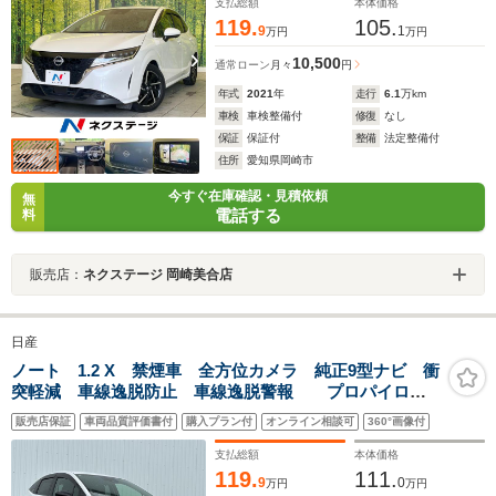
支払総額
本体価格
119.
105.
9
1
万円
万円
10,500
通常ローン
月々
円
年式
2021
年
走行
6.1
万km
車検
車検整備付
修復
なし
保証
保証付
整備
法定整備付
住所
愛知県岡崎市
今すぐ在庫確認・見積依頼
無
電話する
料
販売店：
ネクステージ 岡崎美合店
日産
ノート 1.2 X 禁煙車 全方位カメラ 純正9型ナビ 衝
突軽減 車線逸脱防止 車線逸脱警報 プロパイロッ
ト ビルトインETC BSM LEDヘッドライト 電動パ
販売店保証
車両品質評価書付
購入プラン付
オンライン相談可
360°画像付
ーキングブレーキ/オートブレーキホールド 本革巻ハン
ドル
支払総額
本体価格
119.
111.
9
0
万円
万円