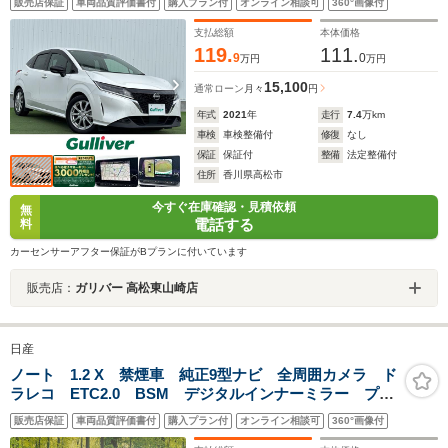
販売店保証
車両品質評価書付
購入プラン付
オンライン相談可
360°画像付
ーキングブレーキ/オートブレーキホールド 本革巻ハン
ドル
支払総額
本体価格
119.
111.
9
0
万円
万円
15,100
通常ローン
月々
円
年式
2021
年
走行
7.4
万km
車検
車検整備付
修復
なし
保証
保証付
整備
法定整備付
住所
香川県高松市
今すぐ在庫確認・見積依頼
無
電話する
料
カーセンサーアフター保証がBプランに付いています
販売店：
ガリバー 高松東山崎店
日産
ノート 1.2 X 禁煙車 純正9型ナビ 全周囲カメラ ド
ラレコ ETC2.0 BSM デジタルインナーミラー プロ
パイロット Bluetooth再生 純正16インチアルミ エマ
販売店保証
車両品質評価書付
購入プラン付
オンライン相談可
360°画像付
ージェンシーブレーキ コーナーセンサー