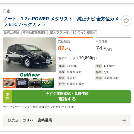
日産
ノート 1.2 e-POWER メダリスト 純正ナビ 全方位カメ
ラ ETC バックカメラ
販売店保証
車両品質評価書付
購入プラン付
オンライン相談可
支払総額
本体価格
82.
74.
6
5
万円
万円
10,800
通常ローン
月々
円
年式
2017
年
走行
4.1
万km
車検
車検整備付
修復
なし
保証
保証付
整備
法定整備付
住所
宮崎県宮崎市
今すぐ在庫確認・見積依頼
無
電話する
料
カーセンサーアフター保証がBプランに付いています
販売店：
ガリバー 宮崎港店