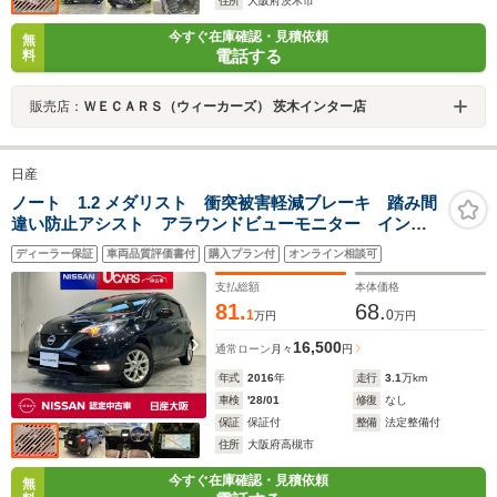
住所
大阪府茨木市
今すぐ在庫確認・見積依頼
無
電話する
料
販売店：
ＷＥＣＡＲＳ（ウィーカーズ） 茨木インター店
日産
ノート 1.2 メダリスト 衝突被害軽減ブレーキ 踏み間
違い防止アシスト アラウンドビューモニター インテ
リジェントルームミラー ETC LEDヘッドライト
ディーラー保証
車両品質評価書付
購入プラン付
オンライン相談可
支払総額
本体価格
81.
68.
1
0
万円
万円
16,500
通常ローン
月々
円
年式
2016
年
走行
3.1
万km
車検
'28/01
修復
なし
保証
保証付
整備
法定整備付
住所
大阪府高槻市
今すぐ在庫確認・見積依頼
無