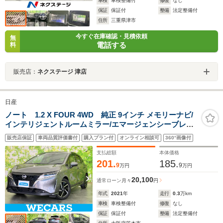
車検
車検整備付
修復
なし
保証
保証付
整備
法定整備付
住所
三重県津市
今すぐ在庫確認・見積依頼
無
電話する
料
販売店：
ネクステージ 津店
日産
ノート 1.2 X FOUR 4WD 純正 9インチ メモリーナビ/
インテリジェントルームミラー/エマージェンシーブレー
キ/シートヒーター 前席/アラウンドビューモニター/車線
販売店保証
車両品質評価書付
購入プラン付
オンライン相談可
360°画像付
逸脱防止支援システム/プロパイロット
支払総額
本体価格
201.
185.
9
9
万円
万円
20,100
通常ローン
月々
円
年式
2021
年
走行
0.3
万km
車検
車検整備付
修復
なし
保証
保証付
整備
法定整備付