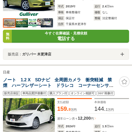
年式
2019
年
走行
2.4
万km
車検
車検整備付
修復
なし
保証
保証付
整備
法定整備付
住所
千葉県木更津市
今すぐ在庫確認・見積依頼
無
電話する
料
販売店：
ガリバー 木更津店
日産
ノート 1.2 X SDナビ 全周囲カメラ 衝突軽減 禁
煙 ハーフレザーシート ドラレコ コーナーセンサ
ー LEDヘッド ビルトインETC オートライト オー
販売店保証
車両品質評価書付
購入プラン付
オンライン相談可
360°画像付
トエアコン Bluetooth
支払総額
本体価格
159.
144.
9
1
万円
万円
12,200
通常ローン
月々
円
年式
2024
年
走行
1.9
万km