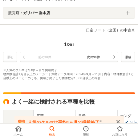
販売店：
ガリバー 垂水店
日産 ノート（全国）の中古車
1
/201
最初
前の30件
次の30件
最後
※人気のクルマは平均1ヶ月で掲載終了
物件数合計1万台以上のメーカー｜算出データ期間：2024年9月～11月｜内容：物件数合計1万
台以上のメーカーのうち、掲載が終了した物件数が1,000台以上の場合
よく一緒に検討される車種を比較
三菱
日産
ホンダ
※
人気のクルマは平均1ヶ月で掲載終了
ミラージュ
ティーダ
フィット
在庫が無くなる前にお問い合わせください
ホーム
検索
履歴
お気に入り
基本情報