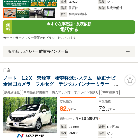
車検
'27/10
修復
なし
保証
保証付
整備
法定整備付
住所
群馬県前橋市
今すぐ在庫確認・見積依頼
無
電話する
料
カーセンサーアフター保証がBプランに付いています
販売店：
ガリバー 前橋南インター店
日産
ノート 1.2 X 禁煙車 衝突軽減システム 純正ナビ
全周囲カメラ フルセグ デジタルインナーミラー
ETC Bluetooth再生 LEDヘッドライト フォグラン
販売店保証
車両品質評価書付
購入プラン付
オンライン相談可
360°画像付
プ スマートキー レーンアシスト コーナーセンサー
支払総額
本体価格
82.
72.
9
1
万円
万円
10,300
通常ローン
月々
円
年式
2019
年
走行
5.9
万km
車検
'26/09
修復
なし