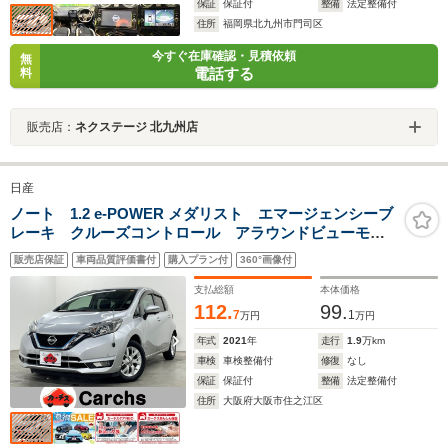
保証
保証付
整備
法定整備付
住所
福岡県北九州市門司区
今すぐ在庫確認・見積依頼
無
電話する
料
販売店：
ネクステージ 北九州店
日産
ノート 1.2 e-POWER メダリスト エマージェンシーブ
レーキ クルーズコントロール アラウンドビューモニ
ター ストラーダナビ 障害物センサー オートライ
販売店保証
車両品質評価書付
購入プラン付
360°画像付
ト LEDヘッドライト 15インチアルミホイール
支払総額
本体価格
112.
99.
7
1
万円
万円
年式
2021
年
走行
1.9
万km
車検
車検整備付
修復
なし
保証
保証付
整備
法定整備付
住所
大阪府大阪市住之江区