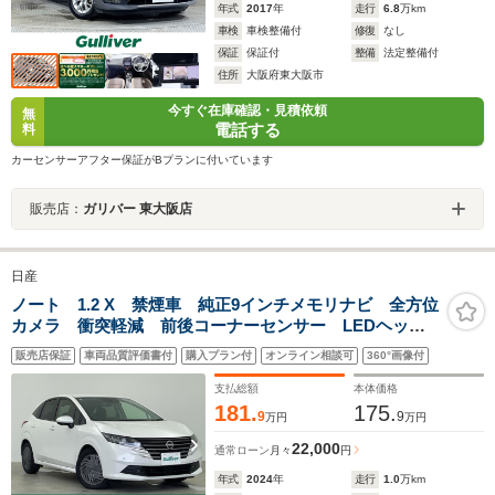
年式
2017
年
走行
6.8
万km
車検
車検整備付
修復
なし
保証
保証付
整備
法定整備付
住所
大阪府東大阪市
今すぐ在庫確認・見積依頼
無
電話する
料
カーセンサーアフター保証がBプランに付いています
販売店：
ガリバー 東大阪店
日産
ノート 1.2 X 禁煙車 純正9インチメモリナビ 全方位
カメラ 衝突軽減 前後コーナーセンサー LEDヘッド
ライト 純正ドライブレコーダー アイドリングストッ
販売店保証
車両品質評価書付
購入プラン付
オンライン相談可
360°画像付
プ スマートキー カーテンエアバック 純正アルミホ
イール
支払総額
本体価格
181.
175.
9
9
万円
万円
22,000
通常ローン
月々
円
年式
2024
年
走行
1.0
万km