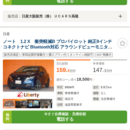
電話する
料
販売店：
日産大阪販売（株） ＵＣＡＲＳ高槻
日産
ノート 1.2 X 衝突軽減B プロパイロット 純正9インチ
コネクトナビ Bluetooth対応 アラウンドビューモニター
ETC2.0 電子パーキング クルーズコントロール LEDヘッ
販売店保証
車両品質評価書付
購入プラン付
オンライン相談可
360°画像付
ドライト プッシュスタート 電子パーキング 社外アルミホ
イール
支払総額
本体価格
159.
147.
9
3
万円
万円
18,500
通常ローン
月々
円
年式
2024
年
走行
3.5
万km
車検
車検整備付
修復
なし
保証
保証付
整備
法定整備付
住所
滋賀県栗東市
今すぐ在庫確認・見積依頼
無
電話する
料