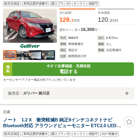
ドライブレコーダー LEDヘッドライト 社外15インチ
販売店保証
車両品質評価書付
購入プラン付
オンライン相談可
アルミ クリアランスソナー オートブレーキホールド
支払総額
本体価格
129.
120.
3
3
万円
万円
16,300
通常ローン
月々
円
年式
2021
年
走行
2.5
万km
車検
車検整備付
修復
なし
保証
保証付
整備
法定整備付
住所
静岡県掛川市
今すぐ在庫確認・見積依頼
無
電話する
料
カーセンサーアフター保証がBプランに付いています
販売店：
ガリバー 掛川店
日産
ノート 1.2 X 衝突軽減B 純正9インチコネクトナビ
Bluetooth対応 アラウンドビューモニター ETC2.0 LEDヘ
ッドライト スマートキー プッシュスタート 電子パーキン
販売店保証
車両品質評価書付
購入プラン付
オンライン相談可
360°画像付