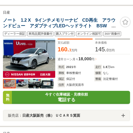
日産
ノート 1.2 X 9インチメモリーナビ CD再生 アラウ
ンドビュー アダプティブLEDヘッドライト BSW 前
後踏み間違い防止アシスト 前後踏み間違い防止アシス
ディーラー保証
車両品質評価書付
購入プラン付
オンライン相談可
360°画像付
ト 衝突軽減ブレーキ装備
支払総額
本体価格
160.
145.
3
0
万円
万円
18,000
通常ローン
月々
円
年式
2021
年
走行
1.8
万km
車検
車検整備付
修復
なし
保証
保証付
整備
法定整備付
住所
大阪府箕面市
今すぐ在庫確認・見積依頼
無
電話する
料
販売店：
日産大阪販売（株） ＵＣＡＲＳ箕面