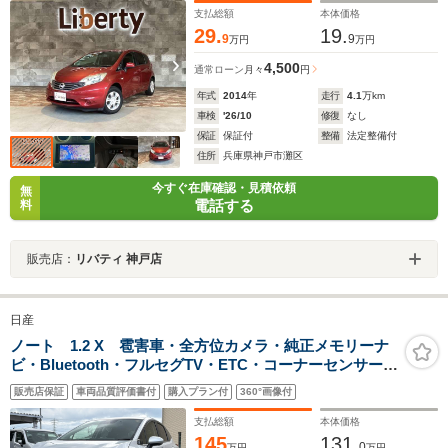
支払総額
本体価格
29.
19.
9
9
万円
万円
4,500
通常ローン
月々
円
年式
2014
年
走行
4.1
万km
車検
'26/10
修復
なし
保証
保証付
整備
法定整備付
住所
兵庫県神戸市灘区
今すぐ在庫確認・見積依頼
無
電話する
料
販売店：
リバティ 神戸店
日産
ノート 1.2 X 雹害車・全方位カメラ・純正メモリーナ
ビ・Bluetooth・フルセグTV・ETC・コーナーセンサー・
スマートキー・LEDヘッドライト・LEDフォグランプ・
販売店保証
車両品質評価書付
購入プラン付
360°画像付
衝突被害軽減ブレーキ・ブラインドスポットモニター・
オートライト
支払総額
本体価格
145
131.
0
万円
万円