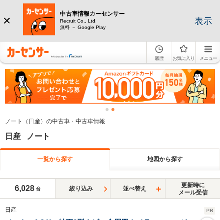
中古車情報カーセンサー
表示
Recruit Co., Ltd.
無料 － Google Play
履歴
お気に入り
メニュー
ノート（日産）の中古車・中古車情報
日産 ノート
一覧から探す
地図から探す
更新時に
6,028
絞り込み
並べ替え
台
メール受信
日産
PR