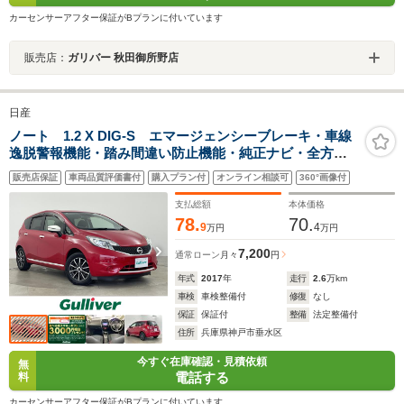
カーセンサーアフター保証がBプランに付いています
販売店：
ガリバー 秋田御所野店
日産
ノート 1.2 X DIG-S エマージェンシーブレーキ・車線
逸脱警報機能・踏み間違い防止機能・純正ナビ・全方位
カメラ・ETC・社外前後ドライブレコーダー・LEDライ
販売店保証
車両品質評価書付
購入プラン付
オンライン相談可
360°画像付
ト・スマートキー・プッシュスタート・ステアリングス
イッチ・オートライト
支払総額
本体価格
78.
70.
9
4
万円
万円
7,200
通常ローン
月々
円
年式
2017
年
走行
2.6
万km
車検
車検整備付
修復
なし
保証
保証付
整備
法定整備付
住所
兵庫県神戸市垂水区
今すぐ在庫確認・見積依頼
無
電話する
料
カーセンサーアフター保証がBプランに付いています