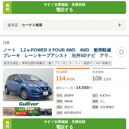
今すぐ在庫確認・見積依頼
無
電話する
料
販売店：
カーチス南港
日産
ノート 1.2 e-POWER X FOUR 4WD 4WD 衝突軽減
ブレーキ レーンキープアシスト 社外SDナビ アラウ
ンドビューモニター LEDオートライト 純正15インチ
販売店保証
車両品質評価書付
購入プラン付
オンライン相談可
360°画像付
アルミホイール ステアリングスイッチ コーナーセン
サー USB入力端子 ETC
支払総額
本体価格
114.
109.
8
1
万円
万円
14,500
通常ローン
月々
円
年式
2019
年
走行
4.4
万km
車検
'26/10
修復
なし
保証
保証付
整備
法定整備付
住所
秋田県秋田市
今すぐ在庫確認・見積依頼
無
電話する
料