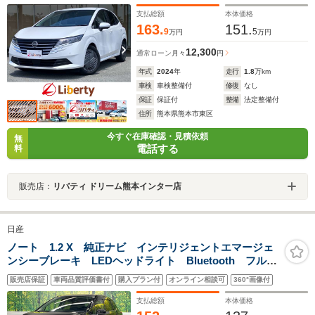
グ 電動格納ミラー オートエアコン
支払総額
本体価格
163.
151.
9
5
万円
万円
12,300
通常ローン
月々
円
年式
2024
年
走行
1.8
万km
車検
車検整備付
修復
なし
保証
保証付
整備
法定整備付
住所
熊本県熊本市東区
今すぐ在庫確認・見積依頼
無
電話する
料
販売店：
リバティ ドリーム熊本インター店
日産
ノート 1.2 X 純正ナビ インテリジェントエマージェ
ンシーブレーキ LEDヘッドライト Bluetooth フルセ
グ インテリキー ハイビームアシスト オートブレー
販売店保証
車両品質評価書付
購入プラン付
オンライン相談可
360°画像付
キホールド オートライト
支払総額
本体価格