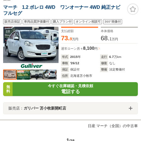
マーチ 1.2 ボレロ 4WD ワンオーナー 4WD 純正ナビ
フルセグ
販売店保証
車両品質評価書付
購入プラン付
オンライン相談可
360°画像付
支払総額
本体価格
73.
68.
9
1
万円
万円
8,100
通常ローン
月々
円
年式
2015
年
走行
6.7
万km
車検
'26/12
修復
なし
保証
保証付
整備
法定整備付
住所
北海道苫小牧市
今すぐ在庫確認・見積依頼
無
電話する
料
販売店：
ガリバー 苫小牧新開町店
日産 マーチ（全国）の中古車
1