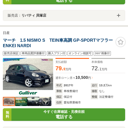
電話する
販売店：
リバティ 貝塚店
日産
マーチ 1.5 NISMO S TEIN車高調 GP-SPORTマフラー
ENKEI NARDI
販売店保証
車両品質評価書付
購入プラン付
オンライン相談可
360°画像付
支払総額
本体価格
79.
72.
9
1
万円
万円
10,500
通常ローン
月々
円
年式
2017
年
走行
13.2
万km
車検
車検整備付
修復
なし
保証
保証付
整備
法定整備付
住所
愛知県豊橋市
今すぐ在庫確認・見積依頼
無
電話する
料