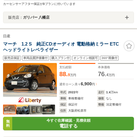
カーセンサーアフター保証がBプランに付いています
販売店：
ガリバー 八幡店
日産
マーチ 1.2 S 純正CDオーディオ 電動格納ミラー ETC
ヘッドライトレベライザー
販売店保証
車両品質評価書付
購入プラン付
オンライン相談可
360°画像付
支払総額
本体価格
88.
76.
9
4
万円
万円
6,900
通常ローン
月々
円
年式
2022
年
走行
1.4
万km
車検
車検整備付
修復
なし
保証
保証付
整備
法定整備付
住所
大阪府松原市
今すぐ在庫確認・見積依頼
無
電話する
料