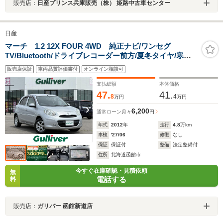
販売店：
日産プリンス兵庫販売（株） 姫路中古車センター
日産
マーチ 1.2 12X FOUR 4WD 純正ナビ/ワンセグ
TV/Bluetooth/ドライブレコーダー前方/夏冬タイヤ/寒冷
地仕様/プッシュスタート/スマートキー/スペアキー
販売店保証
車両品質評価書付
オンライン相談可
支払総額
本体価格
47.
41.
8
4
万円
万円
6,200
通常ローン
月々
円
年式
2012
年
走行
4.8
万km
車検
'27/06
修復
なし
保証
保証付
整備
法定整備付
住所
北海道函館市
今すぐ在庫確認・見積依頼
無
電話する
料
販売店：
ガリバー 函館新道店