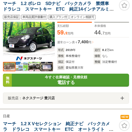
マーチ 1.2 ボレロ SDナビ バックカメラ 禁煙車
ドラレコ スマートキー ETC 純正14インチアルミ
オートライト オートエアコン Bluetooth CD DVD
販売店保証
車両品質評価書付
購入プラン付
オンライン相談可
再生 フルセグ
支払総額
本体価格
59.
44.
9
7
万円
万円
7,400
通常ローン
月々
円
年式
2019
年
走行
8.2
万km
車検
車検整備付
修復
なし
保証
保証付
整備
法定整備付
住所
愛知県豊川市
今すぐ在庫確認・見積依頼
無
電話する
料
販売店：
ネクステージ 豊川店
日産
NEW
マーチ 1.2 X Vセレクション 純正ナビ バックカメ
ラ ドラレコ スマートキー ETC オートライト