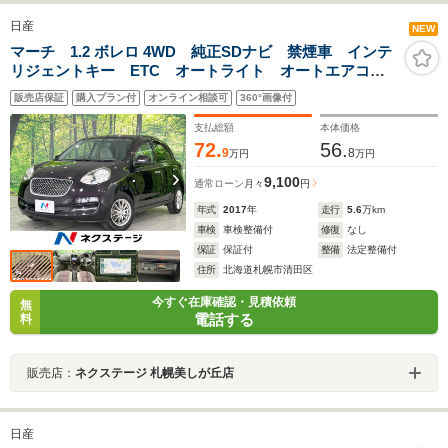
日産
NEW
マーチ 1.2 ボレロ 4WD 純正SDナビ 禁煙車 インテ
リジェントキー ETC オートライト オートエアコ
ン Bluetooth CD フルセグ ヘッドライトレベライ
販売店保証
購入プラン付
オンライン相談可
360°画像付
ザー トラクションコントロール 横滑り防止装置
支払総額
本体価格
72.
56.
9
8
万円
万円
9,100
通常ローン
月々
円
年式
2017
年
走行
5.6
万km
車検
車検整備付
修復
なし
保証
保証付
整備
法定整備付
住所
北海道札幌市清田区
今すぐ在庫確認・見積依頼
無
電話する
料
販売店：
ネクステージ 札幌美しが丘店
日産