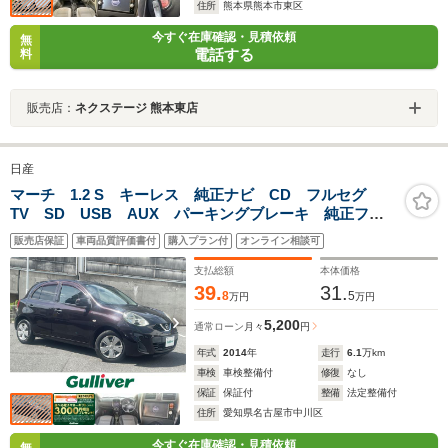
住所
熊本県熊本市東区
今すぐ在庫確認・見積依頼
無
電話する
料
販売店：
ネクステージ 熊本東店
日産
マーチ 1.2 S キーレス 純正ナビ CD フルセグ
TV SD USB AUX パーキングブレーキ 純正フロ
アマット 純正ドアバイザー キーレスエントリー ハ
販売店保証
車両品質評価書付
購入プラン付
オンライン相談可
ロゲンライト 純正フロアマット 純正ドアバイザー
保証書 取扱説明書
支払総額
本体価格
39.
31.
8
5
万円
万円
5,200
通常ローン
月々
円
年式
2014
年
走行
6.1
万km
車検
車検整備付
修復
なし
保証
保証付
整備
法定整備付
住所
愛知県名古屋市中川区
今すぐ在庫確認・見積依頼