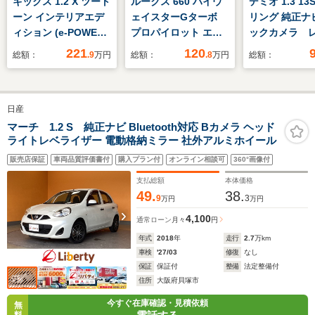
キックス 1.2 X ツート
ルークス 660 ハイウ
デミオ 1.3 13
ーン インテリアエデ
ェイスターGターボ
リング 純正ナ
ィション (e-POWER)
プロパイロット エデ
ックカメラ 
新品タイヤ/純正 9イ
ィション ハンズフリ
クルーズコン
221
120
総額：
.9
万円
総額：
.8
万円
総額：
ンチ SDナビ/インテリ
ーオートスライドド
ル BSM 衝
ジェントルームミラ
ア/9インチナビ/アラ
軽減システ
ー/エマージェンシー
ウンドビューモニタ
LDA アイド
日産
ブレーキ/シートヒー
ー/ドラレコ/ETC/シー
ストップ コ
ター/車線逸脱防止支
トヒーター/エマージ
ンサー ET
マーチ 1.2 S 純正ナビ Bluetooth対応 Bカメラ ヘッド
ライトレベライザー 電動格納ミラー 社外アルミホイール
援システム/シート 合
ェンシーブレーキ/プ
HUD シート
皮/プロパイロット/ヘ
ロパイロット/電動パ
ー ステアリ
販売店保証
車両品質評価書付
購入プラン付
オンライン相談可
360°画像付
ッドランプ LED
ーキングブレーキ/ア
ッチ LEDヘ
支払総額
本体価格
ダプティブLEDライト
49.
38.
9
3
万円
万円
4,100
通常ローン
月々
円
年式
2018
年
走行
2.7
万km
車検
'27/03
修復
なし
保証
保証付
整備
法定整備付
住所
大阪府貝塚市
今すぐ在庫確認・見積依頼
無
料