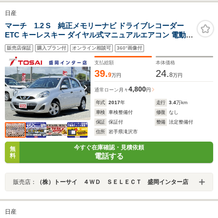
日産
マーチ 1.2 S 純正メモリーナビ ドライブレコーダー
ETC キーレスキー ダイヤル式マニュアルエアコン 電動格
納ミラー ヘッドライトレベライザー 横滑り防止装置
販売店保証
購入プラン付
オンライン相談可
360°画像付
Bluetooth
支払総額
本体価格
39.
24.
9
8
万円
万円
4,800
通常ローン
月々
円
年式
2017
年
走行
3.4
万km
車検
車検整備付
修復
なし
保証
保証付
整備
法定整備付
住所
岩手県滝沢市
今すぐ在庫確認・見積依頼
無
電話する
料
販売店：
（株）トーサイ ４ＷＤ ＳＥＬＥＣＴ 盛岡インター店
日産