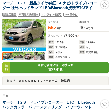
マーチ 1.2 X 新品タイヤ/純正 SDナビ/ドライブレコー
ダー 社外/ヘッドランプ LED/Bluetooth接続/ETC/アイド
リングストップ/バックモニター/ワンセグTV/DVD
販売店保証
車両品質評価書付
オンライン相談可
360°画像付
支払総額
本体価格
55.
40.
9
4
万円
万円
7,800
通常ローン
月々
円
年式
2015
年
走行
4.8
万km
車検
車検整備付
修復
なし
保証
保証付
整備
法定整備付
住所
兵庫県姫路市
今すぐ在庫確認・見積依頼
無
電話する
料
販売店：
ＷＥＣＡＲＳ（ウィーカーズ） 姫路店
日産
マーチ 1.2 S ドライブレコーダー ETC Bluetooth
バックカメラ パワーステアリング パワーウィンド