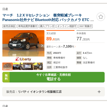
日産
マーチ 1.2 X Vセレクション 衝突軽減ブレーキ
Panasonic社外ナビ Bluetooth対応 バックカメラ ETC ス
マートキー プッシュスタート アイドリングストップ 電動
販売店保証
車両品質評価書付
購入プラン付
オンライン相談可
360°画像付
格納式ドアミラー ヘッドライトレベライザー オートラ
イト
支払総額
本体価格
89.
77.
9
3
万円
万円
7,100
通常ローン
月々
円
年式
2022
年
走行
3.4
万km
車検
車検整備付
修復
なし
保証
保証付
整備
法定整備付
住所
三重県松阪市
今すぐ在庫確認・見積依頼
無
電話する
料
販売店：
リバティ イオンタウン松阪船江店
日産