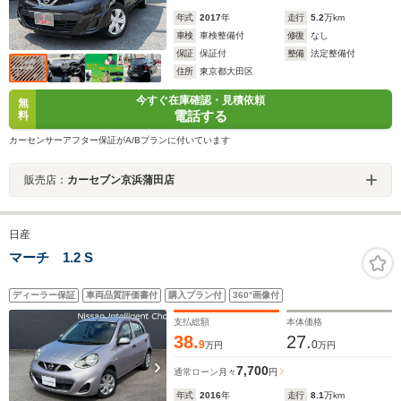
年式
2017
年
走行
5.2
万km
車検
車検整備付
修復
なし
保証
保証付
整備
法定整備付
住所
東京都大田区
今すぐ在庫確認・見積依頼
無
電話する
料
カーセンサーアフター保証がA/Bプランに付いています
販売店：
カーセブン京浜蒲田店
日産
マーチ 1.2 S
ディーラー保証
車両品質評価書付
購入プラン付
360°画像付
支払総額
本体価格
38.
27.
9
0
万円
万円
7,700
通常ローン
月々
円
年式
2016
年
走行
8.1
万km