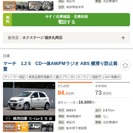
保証
保証付
整備
法定整備付
住所
福井県坂井市
今すぐ在庫確認・見積依頼
無
電話する
料
販売店：
ネクステージ 福井丸岡店
日産
マーチ 1.2 S CD一体AM/FMラジオ ABS 横滑り防止装
置
ディーラー保証
車両品質評価書付
購入プラン付
オンライン相談可
360°画像付
支払総額
本体価格
84.
73.
5
0
万円
万円
16,600
通常ローン
月々
円
年式
2021
年
走行
2.5
万km
車検
車検整備付
修復
なし
保証
保証付
整備
法定整備付
住所
栃木県下都賀郡