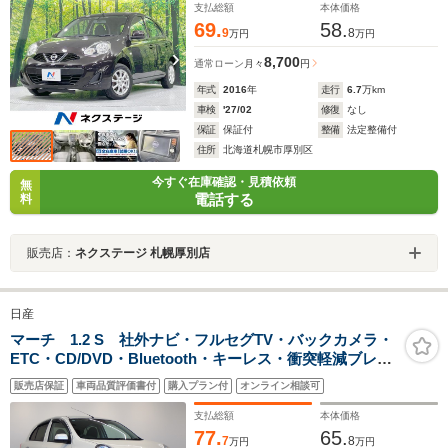
支払総額
本体価格
69.
58.
9
8
万円
万円
8,700
通常ローン
月々
円
年式
2016
年
走行
6.7
万km
車検
'27/02
修復
なし
保証
保証付
整備
法定整備付
住所
北海道札幌市厚別区
今すぐ在庫確認・見積依頼
無
電話する
料
販売店：
ネクステージ 札幌厚別店
日産
マーチ 1.2 S 社外ナビ・フルセグTV・バックカメラ・
ETC・CD/DVD・Bluetooth・キーレス・衝突軽減ブレー
キ・ドライブレコーダー
販売店保証
車両品質評価書付
購入プラン付
オンライン相談可
支払総額
本体価格
77.
65.
7
8
万円
万円