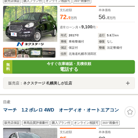
販売店保証
購入プラン付
オンライン相談可
360°画像付
ザー トラクションコントロール 横滑り防止装置
支払総額
本体価格
72.
56.
9
8
万円
万円
9,100
通常ローン
月々
円
年式
2017
年
走行
5.6
万km
車検
車検整備付
修復
なし
保証
保証付
整備
法定整備付
住所
北海道札幌市清田区
今すぐ在庫確認・見積依頼
無
電話する
料
販売店：
ネクステージ 札幌美しが丘店
日産
マーチ 1.2 ボレロ 4WD オーディオ・オートエアコン
販売店保証
車両品質評価書付
購入プラン付
オンライン相談可
360°画像付
支払総額
本体価格