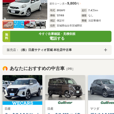
9,800
通常ローン
月々
円
年式
2016
年
走行
7.4
万km
車検
'27/03
修復
なし
保証
保証付
整備
法定整備付
住所
宮城県仙台市宮城野区
今すぐ在庫確認・見積依頼
無
電話する
料
販売店：
（株）日産サティオ宮城 本社店中古車
あなたにおすすめの中古車
［PR］
日産
日産
マツダ