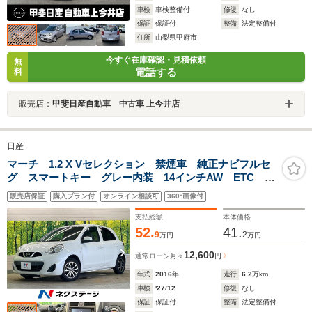
車検
車検整備付
修復
なし
保証
保証付
整備
法定整備付
住所
山梨県甲府市
今すぐ在庫確認・見積依頼
無
電話する
料
販売店：
甲斐日産自動車 中古車 上今井店
日産
マーチ 1.2 X Vセレクション 禁煙車 純正ナビフルセ
グ スマートキー グレー内装 14インチAW ETC
Bluetooth オートライト 電動格納ドアミラー DVD再
販売店保証
購入プラン付
オンライン相談可
360°画像付
生 USB/AUX接続
支払総額
本体価格
52.
41.
9
2
万円
万円
12,600
通常ローン
月々
円
年式
2016
年
走行
6.2
万km
車検
'27/12
修復
なし
保証
保証付
整備
法定整備付