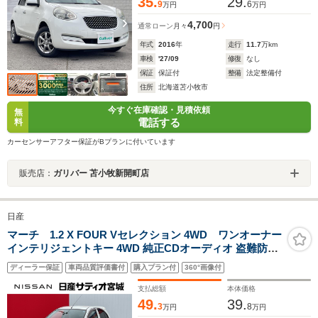
35.
29.
9
6
万円
万円
4,700
通常ローン
月々
円
年式
2016
年
走行
11.7
万km
車検
'27/09
修復
なし
保証
保証付
整備
法定整備付
住所
北海道苫小牧市
今すぐ在庫確認・見積依頼
無
電話する
料
カーセンサーアフター保証がBプランに付いています
販売店：
ガリバー 苫小牧新開町店
日産
マーチ 1.2 X FOUR Vセレクション 4WD ワンオーナー
インテリジェントキー 4WD 純正CDオーディオ 盗難防止
装置 プライバシーガラス 横滑り防止装置
ディーラー保証
車両品質評価書付
購入プラン付
360°画像付
支払総額
本体価格
49.
39.
3
8
万円
万円