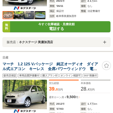
年式
2021
年
走行
2.1
万km
車検
'26/11
修復
なし
保証
保証付
整備
法定整備付
住所
岐阜県美濃加茂市
今すぐ在庫確認・見積依頼
無
電話する
料
販売店：
ネクステージ 美濃加茂店
日産
マーチ 1.2 12S Vパッケージ 純正オーディオ ダイア
ル式エアコン キーレス 全席パワーウィンドウ 電動
格納ミラー CD再生 AM/FMラジオ ヘッドランプレベ
販売店保証
車両品質評価書付
購入プラン付
オンライン相談可
360°画像付
ライザー
支払総額
本体価格
39.
28.
9
4
万円
万円
9,500
通常ローン
月々
円
年式
2012
年
走行
1.7
万km
車検
'27/03
修復
なし