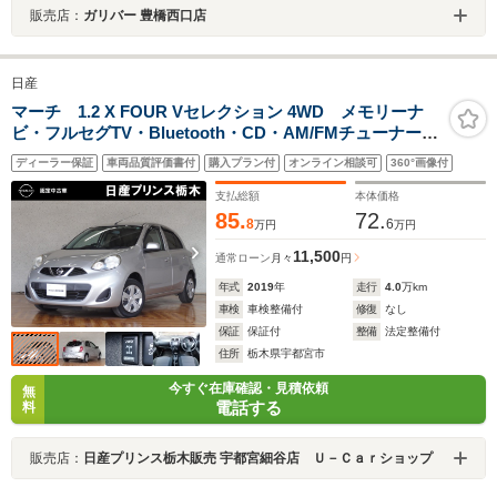
販売店：
ガリバー 豊橋西口店
日産
マーチ 1.2 X FOUR Vセレクション 4WD メモリーナ
ビ・フルセグTV・Bluetooth・CD・AM/FMチューナー・
ETC・ドライブレコーダー・エアコン・エアバッグ・
ディーラー保証
車両品質評価書付
購入プラン付
オンライン相談可
360°画像付
ABS・横滑り防止装置
支払総額
本体価格
85.
72.
8
6
万円
万円
11,500
通常ローン
月々
円
年式
2019
年
走行
4.0
万km
車検
車検整備付
修復
なし
保証
保証付
整備
法定整備付
住所
栃木県宇都宮市
今すぐ在庫確認・見積依頼
無
電話する
料
販売店：
日産プリンス栃木販売 宇都宮細谷店 Ｕ－Ｃａｒショップ