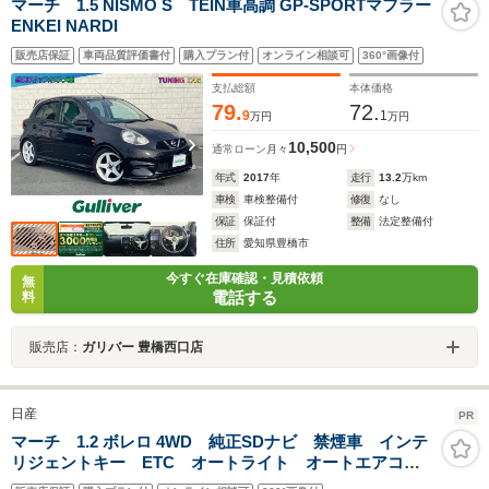
マーチ 1.5 NISMO S TEIN車高調 GP-SPORTマフラー
ENKEI NARDI
販売店保証
車両品質評価書付
購入プラン付
オンライン相談可
360°画像付
支払総額
本体価格
79.
72.
9
1
万円
万円
10,500
通常ローン
月々
円
年式
2017
年
走行
13.2
万km
車検
車検整備付
修復
なし
保証
保証付
整備
法定整備付
住所
愛知県豊橋市
今すぐ在庫確認・見積依頼
無
電話する
料
販売店：
ガリバー 豊橋西口店
日産
PR
マーチ 1.2 ボレロ 4WD 純正SDナビ 禁煙車 インテ
リジェントキー ETC オートライト オートエアコ
ン Bluetooth CD フルセグ ヘッドライトレベライ