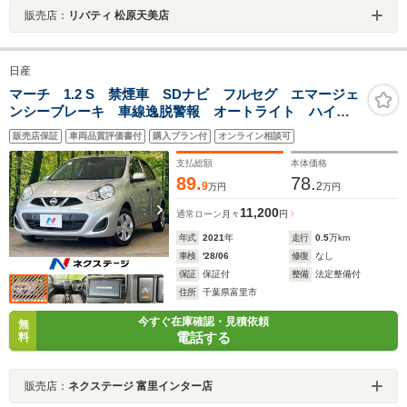
販売店：
リバティ 松原天美店
日産
マーチ 1.2 S 禁煙車 SDナビ フルセグ エマージェ
ンシーブレーキ 車線逸脱警報 オートライト ハイビ
ームアシスト リモコンキー 電動格納ドアミラー エ
販売店保証
車両品質評価書付
購入プラン付
オンライン相談可
アコン エアバッグ リア一体可倒式シート
支払総額
本体価格
89.
78.
9
2
万円
万円
11,200
通常ローン
月々
円
年式
2021
年
走行
0.5
万km
車検
'28/06
修復
なし
保証
保証付
整備
法定整備付
住所
千葉県富里市
今すぐ在庫確認・見積依頼
無
電話する
料
販売店：
ネクステージ 富里インター店