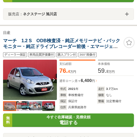
販売店：
ネクステージ 旭川店
日産
マーチ 1.2 S ODB検査済・純正メモリーナビ・バック
モニター・純正ドライブレコーダー前後・エマージェン
シーブレーキ
ディーラー保証
車両品質評価書付
購入プラン付
360°画像付
支払総額
本体価格
76.
59.
4
8
万円
万円
6,400
通常ローン
月々
円
年式
2021
年
走行
3.7
万km
車検
車検整備付
修復
なし
保証
保証付
整備
法定整備付
住所
兵庫県姫路市
今すぐ在庫確認・見積依頼
無
電話する
料