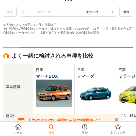
/28
最初
前の30件
次の30件
最後
※人気のクルマは平均1ヶ月で掲載終了
物件数合計1万台以上のメーカー｜算出データ期間：2024年9月～11月｜内容：物件数合計1万
台以上のメーカーのうち、掲載が終了した物件数が1,000台以上の場合
よく一緒に検討される車種を比較
日産
日産
三菱
マーチBOX
ティーダ
ミラージ
基本情報
新車価格
126.5～141.8万円
142.5～247.8万円
99.8～16
※
人気のクルマは平均1ヶ月で掲載終了
在庫が無くなる前にお問い合わせください
中古車
80.8万円
34万円
61.1万円
ホーム
検索
履歴
お気に入り
平均価格