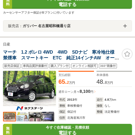
無
電話する
料
カーセンサーアフター保証がBプランに付いています
販売店：
ガリバー 名古屋昭和橋通り店
日産
マーチ 1.2 ボレロ 4WD 4WD SDナビ 寒冷地仕様
禁煙車 スマートキー ETC 純正14インチAW オート
ライト オートエアコン Bluetooth CD/DVD再生 地
販売店保証
車両品質評価書付
購入プラン付
オンライン相談可
360°画像付
デジ
支払総額
本体価格
65.
48.
2
8
万円
万円
8,100
通常ローン
月々
円
年式
2013
年
走行
4.8
万km
車検
車検整備付
修復
なし
保証
保証付
整備
法定整備付
住所
北海道旭川市
今すぐ在庫確認・見積依頼
無
電話する
料