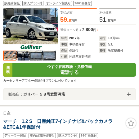
ウ 電格ミラー 横滑り防止装置 盗難防止装置 衝突
販売店保証
購入プラン付
オンライン相談可
360°画像付
被害軽減システム フルセグTV メモリーナビ
支払総額
本体価格
59.
51.
8
8
万円
万円
7,800
通常ローン
月々
円
年式
2017
年
走行
6.3
万km
車検
車検整備付
修復
なし
保証
保証付
整備
法定整備付
住所
沖縄県宜野湾市
今すぐ在庫確認・見積依頼
無
電話する
料
カーセンサーアフター保証がBプランに付いています
販売店：
ガリバー ５８号宜野湾店
日産
マーチ 1.2 S 日産純正7インチナビ&バックカメラ
&ETC&1年保証付
ディーラー保証
車両品質評価書付
購入プラン付
360°画像付