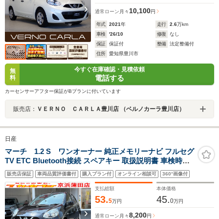
10,100
通常ローン
月々
円
年式
2021
年
走行
2.6
万km
車検
'26/10
修復
なし
保証
保証付
整備
法定整備付
住所
愛知県豊川市
今すぐ在庫確認・見積依頼
無
電話する
料
カーセンサーアフター保証がBプランに付いています
販売店：
ＶＥＲＮＯ ＣＡＲＬＡ豊川店 （ベルノカーラ豊川店）
日産
マーチ 1.2 S ワンオーナー 純正メモリーナビ フルセグ
TV ETC Bluetooth接続 スペアキー 取扱説明書 車検時記
録簿あり 禁煙車
販売店保証
車両品質評価書付
購入プラン付
オンライン相談可
360°画像付
支払総額
本体価格
53.
45.
5
0
万円
万円
8,200
通常ローン
月々
円