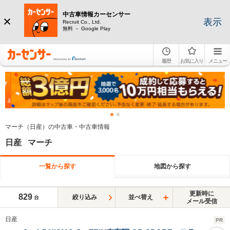
中古車情報カーセンサー
表示
Recruit Co., Ltd.
無料 － Google Play
履歴
お気に入り
メニュー
マーチ（日産）の中古車・中古車情報
日産 マーチ
一覧から探す
地図から探す
更新時に
829
絞り込み
並べ替え
台
メール受信
日産
PR