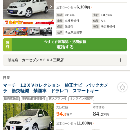
6,100
通常ローン
月々
円
年式
2013
年
走行
3.8
万km
車検
車検整備付
修復
なし
保証
保証付
整備
法定整備付
住所
埼玉県三郷市
今すぐ在庫確認・見積依頼
無
電話する
料
販売店：
カーセブンＭＥＧＡ三郷店
日産
マーチ 1.2 X Vセレクション 純正ナビ バックカメ
ラ 衝突軽減 禁煙車 ドラレコ スマートキー
ETC オートハイビーム 車線逸脱警報 オートライ
販売店保証
車両品質評価書付
購入プラン付
オンライン相談可
ト Bluetooth再生
支払総額
本体価格
94.
84.
9
2
万円
万円
11,800
通常ローン
月々
円