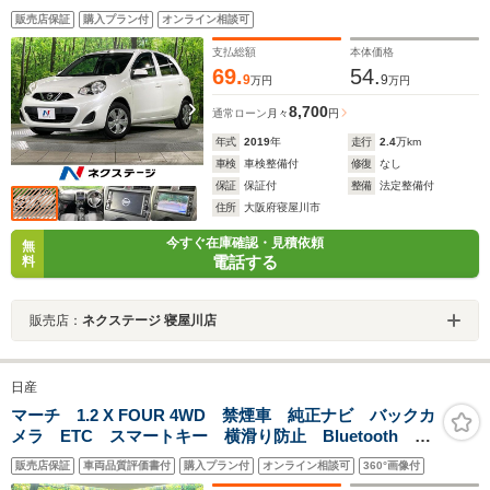
Bluetooth CD フルセグ
販売店保証
購入プラン付
オンライン相談可
支払総額
本体価格
69.
54.
9
9
万円
万円
8,700
通常ローン
月々
円
年式
2019
年
走行
2.4
万km
車検
車検整備付
修復
なし
保証
保証付
整備
法定整備付
住所
大阪府寝屋川市
今すぐ在庫確認・見積依頼
無
電話する
料
販売店：
ネクステージ 寝屋川店
日産
マーチ 1.2 X FOUR 4WD 禁煙車 純正ナビ バックカ
メラ ETC スマートキー 横滑り防止 Bluetooth パ
ワーウィンドウ ヘッドライトレベライザー トラクシ
販売店保証
車両品質評価書付
購入プラン付
オンライン相談可
360°画像付
ョンコントロール