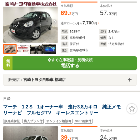
支払総額
本体価格
69.
57.
2
0
万円
万円
7,700
通常ローン
月々
円
年式
2019
年
走行
2.4
万km
車検
車検整備付
修復
なし
保証
保証付
整備
法定整備付
住所
宮崎県都城市
今すぐ在庫確認・見積依頼
無
電話する
料
販売店：
宮崎トヨタ自動車 都城店
日産
マーチ 1.2 S 1オーナー車 走行3.8万キロ 純正メモ
リーナビ フルセグTV キーレスエントリー
販売店保証
購入プラン付
オンライン相談可
360°画像付
支払総額
本体価格
39.
24.
7
5
万円
万円