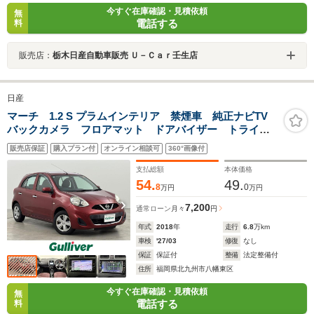
今すぐ在庫確認・見積依頼
無
電話する
料
販売店：
栃木日産自動車販売 Ｕ－Ｃａｒ壬生店
日産
マーチ 1.2 S プラムインテリア 禁煙車 純正ナビTV
バックカメラ フロアマット ドアバイザー トライン
クションコントロール WSRSエアバック ABS リモ
販売店保証
購入プラン付
オンライン相談可
360°画像付
コンキー 社外ETC オートレベライザー パワーウイ
ンドウ パワーステアリング
支払総額
本体価格
54.
49.
8
0
万円
万円
7,200
通常ローン
月々
円
年式
2018
年
走行
6.8
万km
車検
'27/03
修復
なし
保証
保証付
整備
法定整備付
住所
福岡県北九州市八幡東区
今すぐ在庫確認・見積依頼
無
電話する
料