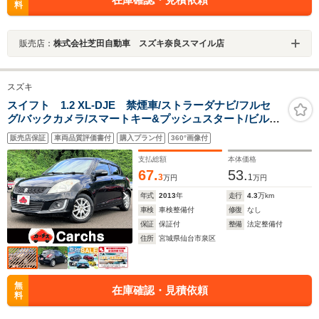
料
販売店：
株式会社芝田自動車 スズキ奈良スマイル店
スズキ
スイフト 1.2 XL-DJE 禁煙車/ストラーダナビ/フルセ
グ/バックカメラ/スマートキー&プッシュスタート/ビルト
インETC
販売店保証
車両品質評価書付
購入プラン付
360°画像付
支払総額
本体価格
67.
53.
3
1
万円
万円
年式
2013
年
走行
4.3
万km
車検
車検整備付
修復
なし
保証
保証付
整備
法定整備付
住所
宮城県仙台市泉区
無
在庫確認・見積依頼
料