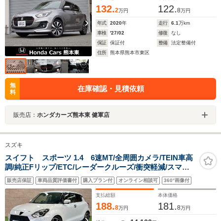
132.
122.
2
8
万円
万円
年式
2020
年
走行
6.1
万km
車検
'27/02
修復
なし
保証
保証付
整備
法定整備付
住所
熊本県熊本市東区
無
在庫確認・見積依頼
料
販売店：
ホンダカーズ熊本東 健軍店
スズキ
スイフト スポーツ 1.4 6速MT/全周囲カメラ/TEIN車高
調/純正Fリップ/ETC/レーダークルーズ/衝突軽減/スマー
トキー/レーンアシスト/ドライブレコーダー/シートヒータ
販売店保証
車両品質評価書付
購入プラン付
オンライン相談可
360°画像付
ー/USB端子/コーナーセンサー
支払総額
本体価格
188.
181.
8
8
万円
万円