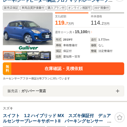
レーキ/シートヒーター/純正フロアマット/レーンキープア
シスト/オートマチックハイビーム/クルーズコントロール/
販売店保証
車両品質評価書付
購入プラン付
オンライン相談可
360°画像付
パドルシフト/ETC/フルセグTV/スマートキー/プッシュス
タート
支払総額
本体価格
119.
114.
7
2
万円
万円
15,100
通常ローン
月々
円
年式
2019
年
走行
1.7
万km
車検
車検整備付
修復
なし
保証
保証付
整備
法定整備付
住所
愛知県一宮市
無
在庫確認・見積依頼
料
カーセンサーアフター保証がBプランに付いています
販売店：
ガリバー 一宮店
スズキ
スイフト 1.2 ハイブリッド MX スズキ保証付 デュア
ルセンサーブレーキサポートII パーキングセンサー 車
線逸脱警報機能 ブラインドスポットモニター アダプ