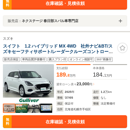
無
在庫確認・見積依頼
料
販売店：
ネクステージ 春日部スバル車専門店
スズキ
スイフト 1.2 ハイブリッド MX 4WD 社外ナビ&BT/ス
ズキセーフティサポート/レーダークルーズコントロール/
パーキングセンサー/アイドリングストップ/ETC/前席シー
販売店保証
車両品質評価書付
購入プラン付
オンライン相談可
360°画像付
トヒーター/LEDヘッドライト/オートライト/スペアキー
支払総額
本体価格
189.
184.
8
1
万円
万円
23,000
通常ローン
月々
円
年式
2025
年
走行
1.2
万km
車検
'27/05
修復
なし
保証
保証付
整備
法定整備付
住所
北海道札幌市手稲区
無
在庫確認・見積依頼
料