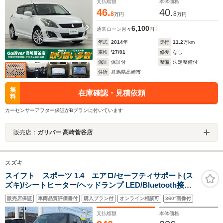
支払総額
本体価格
46.
40.
8
8
万円
万円
6,100
通常ローン
月々
円
年式
2014
年
走行
11.2
万km
車検
'27/01
修復
なし
保証
保証付
整備
法定整備付
住所
群馬県高崎市
無
在庫確認・見積依頼
料
カーセンサーアフター保証がBプランに付いています
販売店：
ガリバー 高崎菅谷店
スズキ
スイフト スポーツ 1.4 エアロ/セーフティサポート(ス
ズキ)/シートヒーター/ヘッドランプ LED/Bluetooth接
続/ETC/EBD付ABS/横滑り防止装置/ターボ/アルミホイー
販売店保証
車両品質評価書付
購入プラン付
オンライン相談可
360°画像付
ル 純正 17インチ
支払総額
本体価格