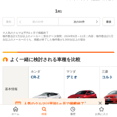
1
/81
最初
前の30件
次の30件
最後
※人気のクルマは平均1ヶ月で掲載終了
物件数合計1万台以上のメーカー｜算出データ期間：2024年9月～11月｜内容：物件数合計1万
台以上のメーカーのうち、掲載が終了した物件数が1,000台以上の場合
よく一緒に検討される車種を比較
ホンダ
マツダ
三菱
CR-Z
デミオ
コルト
基本情報
※
人気のクルマは平均1ヶ月で掲載終了
在庫が無くなる前にお問い合わせください
ホーム
検索
履歴
お気に入り
新車価格
226.8～449.4万円
135～227.9万円
99.8～23