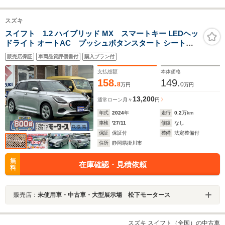
スズキ
スイフト 1.2 ハイブリッド MX スマートキー LEDヘッ
ドライト オートAC プッシュボタンスタート シートヒ
ーター 衝突被害軽減ブレーキ 障害物センサー
販売店保証
車両品質評価書付
購入プラン付
支払総額
本体価格
158.
149.
8
0
万円
万円
13,200
通常ローン
月々
円
年式
2024
年
走行
0.2
万km
車検
'27/11
修復
なし
保証
保証付
整備
法定整備付
住所
静岡県掛川市
無
在庫確認・見積依頼
料
販売店：
未使用車・中古車・大型展示場 松下モータース
スズキ スイフト（全国）の中古車