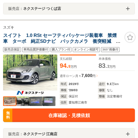
販売店：
ネクステージ つくば店
スズキ
スイフト 1.0 RSt セーフティパッケージ装着車 禁煙
車 ターボ 純正SDナビ バックカメラ 衝突軽減 シ
ートヒーター ドラレコ スマートキー LEDヘッド
販売店保証
車両品質評価書付
購入プラン付
オンライン相談可
360°画像付
ビルトインETC クルコン 純正16インチアルミ オー
トハイビーム 車線逸脱警報
支払総額
本体価格
94.
83.
9
3
万円
万円
7,600
通常ローン
月々
円
年式
2019
年
走行
9.3
万km
車検
'28/03
修復
なし
保証
保証付
整備
法定整備付
住所
愛知県江南市
無
在庫確認・見積依頼
料
販売店：
ネクステージ 江南店