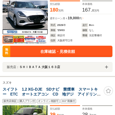
車線逸脱抑制機能
支払総額
本体価格
180
167.
8
万円
万円
19,000
通常ローン
月々
円
年式
2026
年
走行
8
km
車検
'29/03
修復
なし
保証
保証付
整備
法定整備付
住所
大阪府守口市
無
在庫確認・見積依頼
料
販売店：
ＳＨＩＢＡＴＡ 大阪１６３店
スズキ
スイフト 1.2 XG-DJE SDナビ 禁煙車 スマートキ
ー ETC オートエアコン CD 地デジ アイドリング
ストップ ファブリックシート 電動格納ミラー プラ
販売店保証
購入プラン付
オンライン相談可
360°画像付
イバシーガラス パワーウィンドウ パワーステアリン
グ
支払総額
本体価格
39.
28.