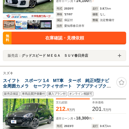
14,100
通常ローン
月々
円
年式
2020
年
走行
3.8
万km
車検
'27/07
修復
なし
保証
保証付
整備
法定整備付
住所
愛知県春日井市
無
在庫確認・見積依頼
料
販売店：
グッドスピード ＭＥＧＡ ＳＵＶ春日井店
スズキ
スイフト スポーツ 1.4 MT車 ターボ 純正9型ナビ
全周囲カメラ セーフティサポート アダプティブクル
ーズ 禁煙車 シートヒーター コーナーセンサー ス
販売店保証
車両品質評価書付
購入プラン付
オンライン相談可
マートキー LEDヘッド ETC オートハイビーム オ
ートエアコン
支払総額
本体価格
212.
201.
9
5
万円
万円
18,300
通常ローン
月々
円
年式
2023
年
走行
3.0
万km