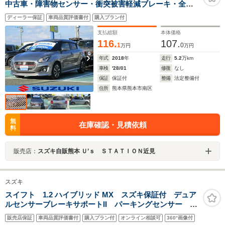
中古車・障害物センサー・衝突被害軽減ブレーキ・全周
囲カメラ・シートヒーター・装備
ディーラー保証
車両品質評価書付
購入プラン付
支払総額
本体価格
116.
107.
1
0
万円
万円
年式
2018
年
走行
5.2
万km
車検
'28/01
修復
なし
保証
保証付
整備
法定整備付
住所
熊本県熊本市南区
無
在庫確認・見積依頼
料
販売店：
スズキ自販熊本 Ｕ’ｓ ＳＴＡＴＩＯＮ近見
スズキ
スイフト 1.2 ハイブリッド MX スズキ保証付 デュア
ルセンサーブレーキサポートII パーキングセンサー ブ
ラインドスポットモニター アダプティブクルーズコン
販売店保証
車両品質評価書付
購入プラン付
オンライン相談可
360°画像付
トロール LEDヘッドランプ アイドリングストップ