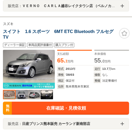
販売店：
ＶＥＲＮＯ ＣＡＲＬＡ越谷レイクタウン店 （ベルノカーラ越谷レイクタウン店）
スズキ
スイフト 1.6 スポーツ 6MT ETC Bluetooth フルセグ
TV
ディーラー保証
車両品質評価書付
購入プラン付
支払総額
本体価格
65.
55.
3
0
万円
万円
年式
2013
年
走行
13.7
万km
車検
'28/03
修復
なし
保証
保証付
整備
法定整備付
住所
熊本県熊本市東区
無
在庫確認・見積依頼
料
販売店：
日産プリンス熊本販売 カーランド新南部店