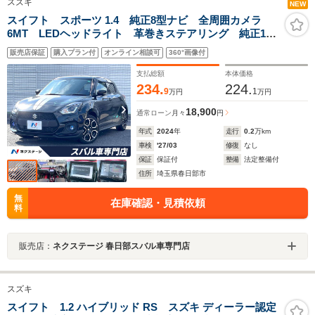
スズキ
NEW
スイフト スポーツ 1.4 純正8型ナビ 全周囲カメラ
6MT LEDヘッドライト 革巻きステアリング 純正17
インチアルミホイール クリアランスソナー レーダー
販売店保証
購入プラン付
オンライン相談可
360°画像付
クルーズ スマートキー ETC ドラレコ 禁煙車 タ
ーボ
支払総額
本体価格
234.
224.
9
1
万円
万円
18,900
通常ローン
月々
円
年式
2024
年
走行
0.2
万km
車検
'27/03
修復
なし
保証
保証付
整備
法定整備付
住所
埼玉県春日部市
無
在庫確認・見積依頼
料
販売店：
ネクステージ 春日部スバル車専門店
スズキ
スイフト 1.2 ハイブリッド RS スズキ ディーラー認定