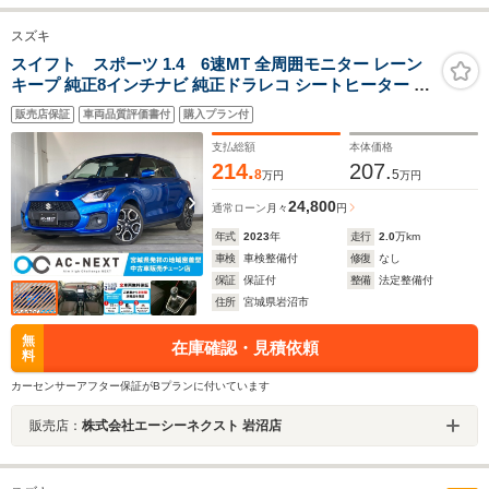
スズキ
スイフト スポーツ 1.4 6速MT 全周囲モニター レーン
キープ 純正8インチナビ 純正ドラレコ シートヒーター レ
ーダークルーズコントロール 障害物センサー ブラインド
販売店保証
車両品質評価書付
購入プラン付
スポットモニター LEDヘッドライト 衝突被害軽減ブレー
キ 横滑り ETC
支払総額
本体価格
214.
207.
8
5
万円
万円
24,800
通常ローン
月々
円
年式
2023
年
走行
2.0
万km
車検
車検整備付
修復
なし
保証
保証付
整備
法定整備付
住所
宮城県岩沼市
無
在庫確認・見積依頼
料
カーセンサーアフター保証がBプランに付いています
販売店：
株式会社エーシーネクスト 岩沼店