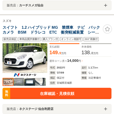
販売店：
カーチスメガ仙台
スズキ
スイフト 1.2 ハイブリッド MG 禁煙車 ナビ バック
カメラ BSM ドラレコ ETC 衝突軽減装置 シート
ヒーター CD/DVD/フルセグ Bluetooth コーナーセン
販売店保証
車両品質評価書付
購入プラン付
オンライン相談可
360°画像付
サー スマートキー オートハイビーム オートライト
支払総額
本体価格
149.
138.
9
8
万円
万円
14,000
通常ローン
月々
円
年式
2022
年
走行
1.1
万km
車検
'27/09
修復
なし
保証
保証付
整備
法定整備付
住所
宮城県宮城郡
無
在庫確認・見積依頼
料
販売店：
ネクステージ 仙台利府店