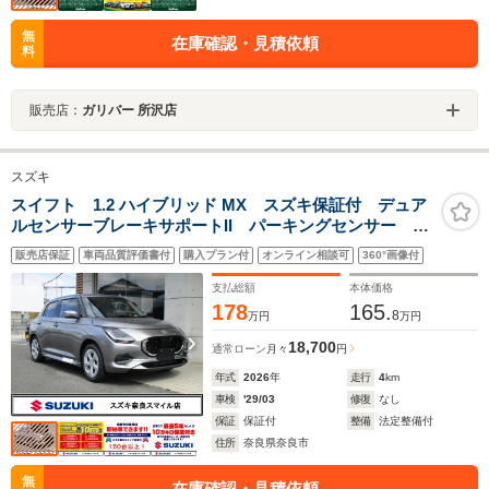
無
在庫確認・見積依頼
料
販売店：
ガリバー 所沢店
スズキ
スイフト 1.2 ハイブリッド MX スズキ保証付 デュア
ルセンサーブレーキサポートII パーキングセンサー 車
線逸脱抑制機能 ブラインドスポットモニター アダプ
販売店保証
車両品質評価書付
購入プラン付
オンライン相談可
360°画像付
ティブクルーズコントロール LEDヘッドランプ アイ
ドリングストップシステム
支払総額
本体価格
178
165.
8
万円
万円
18,700
通常ローン
月々
円
年式
2026
年
走行
4
km
車検
'29/03
修復
なし
保証
保証付
整備
法定整備付
住所
奈良県奈良市
無
在庫確認・見積依頼