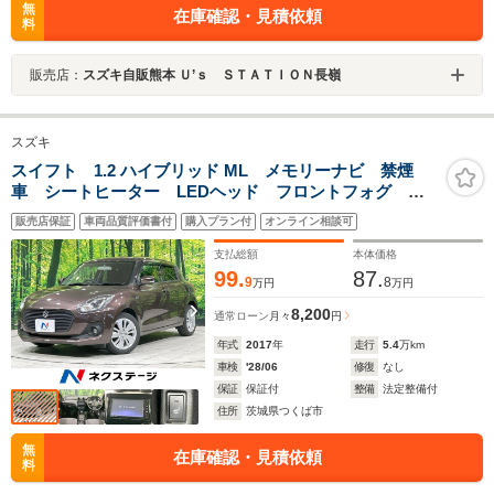
無
在庫確認・見積依頼
料
販売店：
スズキ自販熊本 Ｕ’ｓ ＳＴＡＴＩＯＮ長嶺
スズキ
スイフト 1.2 ハイブリッド ML メモリーナビ 禁煙
車 シートヒーター LEDヘッド フロントフォグ オ
ートライト ETC 純正16インチAW オートエアコン
販売店保証
車両品質評価書付
購入プラン付
オンライン相談可
Bluetooth接続 CD/DVD再生 パドルシフト プッシュ
スタート
支払総額
本体価格
99.
87.
9
8
万円
万円
8,200
通常ローン
月々
円
年式
2017
年
走行
5.4
万km
車検
'28/06
修復
なし
保証
保証付
整備
法定整備付
住所
茨城県つくば市
無
在庫確認・見積依頼
料