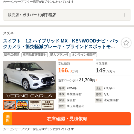
カーセンサーアフター保証がBプランに付いています
販売店：
ガリバー 札幌手稲店
スズキ
スイフト 1.2 ハイブリッド MX KENWOODナビ・バッ
クカメラ・衝突軽減ブレーキ・ブラインドスポットモニ
ター・LEDヘッドライト・障害物センサー・純正16イン
販売店保証
車両品質評価書付
購入プラン付
オンライン相談可
チAW・ETC・クルーズコントロール・レーンキープアラ
ート・Bluetooth・スマートキー
支払総額
本体価格
166.
149.
3
9
万円
万円
21,700
通常ローン
月々
円
年式
2024
年
走行
2.3
万km
車検
車検整備付
修復
なし
保証
保証付
整備
法定整備付
住所
埼玉県越谷市
無
在庫確認・見積依頼
料
カーセンサーアフター保証がBプランに付いています