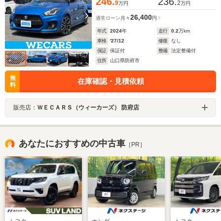
246.
236.
9
2
万円
万円
26,400
通常ローン
月々
円
年式
2024
年
走行
0.2
万km
車検
'27/12
修復
なし
保証
保証付
整備
法定整備付
住所
山口県防府市
無
在庫確認・見積依頼
料
販売店：
ＷＥＣＡＲＳ（ウィーカーズ） 防府店
あなたにおすすめの中古車
［PR］