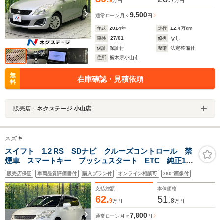
9
7
万円
万円
9,500
通常ローン
月々
円
年式
2014
年
走行
12.4
万km
車検
'27/01
修復
なし
保証
保証付
整備
法定整備付
住所
栃木県小山市
無
在庫確認・見積依頼
料
販売店：
ネクステージ 小山店
スズキ
スイフト 1.2 RS SDナビ クルーズコントロール 禁
煙車 スマートキー プッシュスタート ETC 純正16
インチAW オートエアコン ヘッドライトレベライザ
販売店保証
車両品質評価書付
購入プラン付
オンライン相談可
360°画像付
ー パドルシフト フロントフォグライト 電動格納ミ
ラー
支払総額
本体価格
62.
51.
9
8
万円
万円
7,800
通常ローン
月々
円