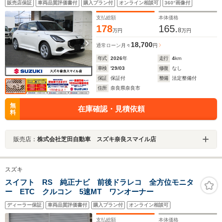
販売店保証
車両品質評価書付
購入プラン付
オンライン相談可
360°画像付
ティブクルーズコントロール LEDヘッドランプ アイ
ドリングストップシステム
支払総額
本体価格
178
165.
8
万円
万円
18,700
通常ローン
月々
円
年式
2026
年
走行
4
km
車検
'29/03
修復
なし
保証
保証付
整備
法定整備付
住所
奈良県奈良市
無
在庫確認・見積依頼
料
販売店：
株式会社芝田自動車 スズキ奈良スマイル店
スズキ
スイフト RS 純正ナビ 前後ドラレコ 全方位モニタ
ー ETC クルコン 5速MT ワンオーナー
ディーラー保証
車両品質評価書付
購入プラン付
オンライン相談可
支払総額
本体価格