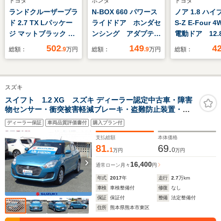
トヨタ
ホンダ
トヨタ
ランドクルーザープラ
N-BOX 660 パワース
ノア 1.8 ハ
ド 2.7 TX Lパッケー
ライドドア ホンダセ
S-Z E-Four 
ジ マットブラック エ
ンシング アダプティ
電動ドア 12.
ディション 4WD サン
ブクルーズコントロー
ップダウンモ
502
149
4
総額：
.9
万円
総額：
.9
万円
総額：
ルーフ メーカーナ
ル 禁煙車 シートヒ
10.5型純正D
ビ 全周囲カメラ 7
ーター スマートキ
インドスポッ
人乗り ブラインドス
ー LEDヘッドライ
ー 全周囲カ
スズキ
ポットモニター 寒冷
ト オートエアコン
冷地 100V
地仕様 禁煙車 ベー
オートライト
ーフティセン
スイフト 1.2 XG スズキ ディーラー認定中古車・障害
物センサー・衝突被害軽減ブレーキ・盗難防止装置・フ
ジュ内装 セーフティ
車 電動リア
ルフラットシート・シートヒーター・装備
センス レーダークル
ハーフレザー
ディーラー保証
車両品質評価書付
購入プラン付
コン シートエアコ
支払総額
本体価格
ン クリアランスソナ
81.
69.
1
0
万円
万円
ー ETC2.0
16,400
通常ローン
月々
円
年式
2017
年
走行
2.7
万km
車検
車検整備付
修復
なし
保証
保証付
整備
法定整備付
住所
熊本県熊本市東区