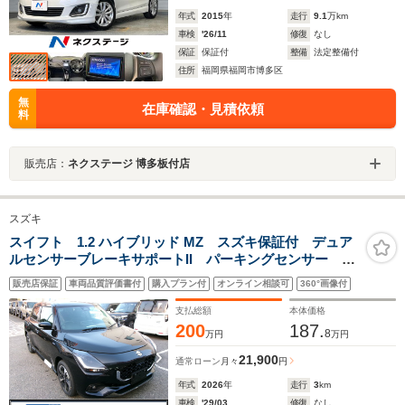
年式
2015
年
走行
9.1
万km
車検
'26/11
修復
なし
保証
保証付
整備
法定整備付
住所
福岡県福岡市博多区
無
在庫確認・見積依頼
料
販売店：
ネクステージ 博多板付店
スズキ
スイフト 1.2 ハイブリッド MZ スズキ保証付 デュア
ルセンサーブレーキサポートII パーキングセンサー ブ
ラインドスポットモニター アダプティブクルーズコン
販売店保証
車両品質評価書付
購入プラン付
オンライン相談可
360°画像付
トロール 電動パーキングブレーキ LEDヘッドラン
プ アイドリングストップ
支払総額
本体価格
200
187.
8
万円
万円
21,900
通常ローン
月々
円
年式
2026
年
走行
3
km
車検
'29/03
修復
なし