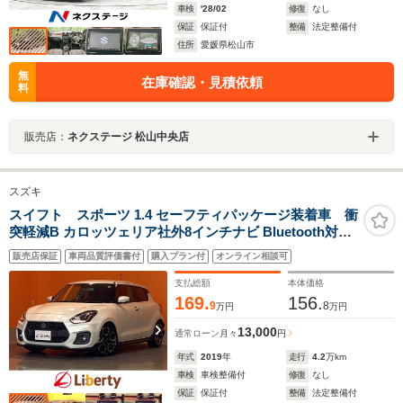
車検
'28/02
修復
なし
保証
保証付
整備
法定整備付
住所
愛媛県松山市
無
在庫確認・見積依頼
料
販売店：
ネクステージ 松山中央店
スズキ
スイフト スポーツ 1.4 セーフティパッケージ装着車 衝
突軽減B カロッツェリア社外8インチナビ Bluetooth対応
全方位カメラ ETC クルーズコントロール 革巻きステアリ
販売店保証
車両品質評価書付
購入プラン付
オンライン相談可
ング LEDヘッドライト フォグライト スマートキー プッ
シュスタート 純正アルミホイール
支払総額
本体価格
169.
156.
9
8
万円
万円
13,000
通常ローン
月々
円
年式
2019
年
走行
4.2
万km
車検
車検整備付
修復
なし
保証
保証付
整備
法定整備付