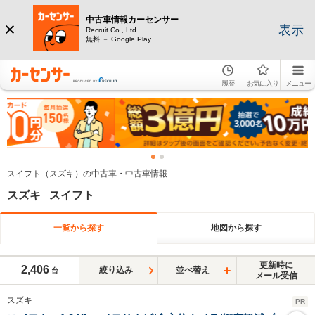
中古車情報カーセンサー
表示
Recruit Co., Ltd.
無料 － Google Play
履歴
お気に入り
メニュー
スイフト（スズキ）の中古車・中古車情報
スズキ スイフト
一覧から探す
地図から探す
更新時に
2,406
絞り込み
並べ替え
台
メール受信
スズキ
PR