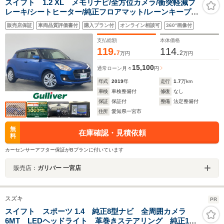
スイフト 1.2 XL メモリナビ/全方位カメラ/衝突軽減ブ
レーキ/シートヒーター/純正フロアマット/レーンキープア
シスト/オートマチックハイビーム/クルーズコントロール/
販売店保証
車両品質評価書付
購入プラン付
オンライン相談可
360°画像付
パドルシフト/ETC/フルセグTV/スマートキー/プッシュス
タート
支払総額
本体価格
119.
114.
7
2
万円
万円
15,100
通常ローン
月々
円
年式
2019
年
走行
1.7
万km
車検
車検整備付
修復
なし
保証
保証付
整備
法定整備付
住所
愛知県一宮市
無
在庫確認・見積依頼
料
カーセンサーアフター保証がBプランに付いています
販売店：
ガリバー 一宮店
スズキ
PR
スイフト スポーツ 1.4 純正8型ナビ 全周囲カメラ
6MT LEDヘッドライト 革巻きステアリング 純正17