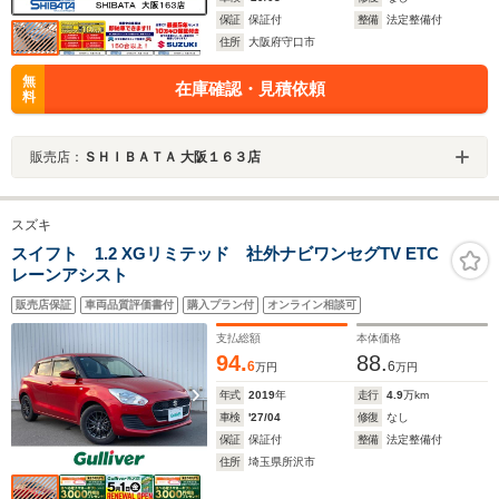
保証
保証付
整備
法定整備付
住所
大阪府守口市
無
在庫確認・見積依頼
料
販売店：
ＳＨＩＢＡＴＡ 大阪１６３店
スズキ
スイフト 1.2 XGリミテッド 社外ナビワンセグTV ETC
レーンアシスト
販売店保証
車両品質評価書付
購入プラン付
オンライン相談可
支払総額
本体価格
94.
88.
6
6
万円
万円
年式
2019
年
走行
4.9
万km
車検
'27/04
修復
なし
保証
保証付
整備
法定整備付
住所
埼玉県所沢市