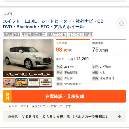
スズキ
スイフト 1.2 XL シートヒーター・社外ナビ・CD・
DVD・Bluetooth・ETC・アルミホイール
販売店保証
車両品質評価書付
購入プラン付
オンライン相談可
支払総額
本体価格
93.
76.
9
8
万円
万円
12,200
通常ローン
月々
円
年式
2017
年
走行
2.7
万km
車検
車検整備付
修復
なし
保証
保証付
整備
法定整備付
住所
愛知県豊川市
無
在庫確認・見積依頼
料
カーセンサーアフター保証がBプランに付いています
販売店：
ＶＥＲＮＯ ＣＡＲＬＡ豊川店 （ベルノカーラ豊川店）