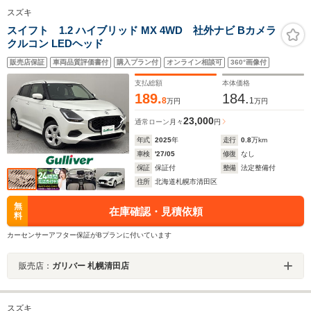
スズキ
スイフト 1.2 ハイブリッド MX 4WD 社外ナビ Bカメラ
クルコン LEDヘッド
販売店保証
車両品質評価書付
購入プラン付
オンライン相談可
360°画像付
支払総額
本体価格
189.
184.
8
1
万円
万円
23,000
通常ローン
月々
円
年式
2025
年
走行
0.8
万km
車検
'27/05
修復
なし
保証
保証付
整備
法定整備付
住所
北海道札幌市清田区
無
在庫確認・見積依頼
料
カーセンサーアフター保証がBプランに付いています
販売店：
ガリバー 札幌清田店
スズキ