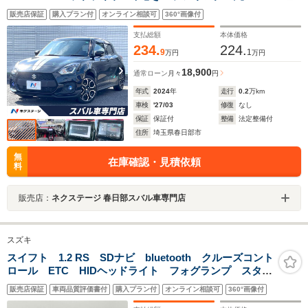
インチアルミホイール クリアランスソナー レーダー
販売店保証
購入プラン付
オンライン相談可
360°画像付
クルーズ スマートキー ETC ドラレコ 禁煙車 タ
ーボ
支払総額
本体価格
234.
224.
9
1
万円
万円
18,900
通常ローン
月々
円
年式
2024
年
走行
0.2
万km
車検
'27/03
修復
なし
保証
保証付
整備
法定整備付
住所
埼玉県春日部市
無
在庫確認・見積依頼
料
販売店：
ネクステージ 春日部スバル車専門店
スズキ
スイフト 1.2 RS SDナビ bluetooth クルーズコント
ロール ETC HIDヘッドライト フォグランプ スタッ
ドレスタイヤ積込 プッシュスタート パドルシフト
販売店保証
車両品質評価書付
購入プラン付
オンライン相談可
360°画像付
スマートキー 純正16インチアルミホイール 禁煙車