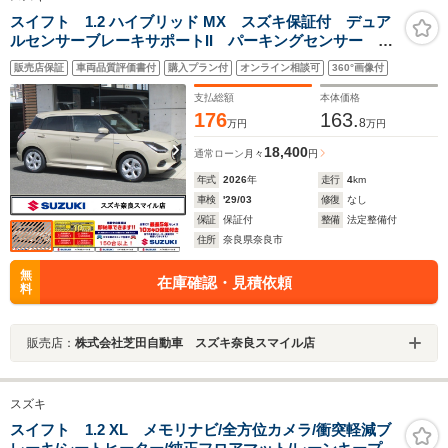
スイフト 1.2 ハイブリッド MX スズキ保証付 デュア
ルセンサーブレーキサポートII パーキングセンサー 車
線逸脱抑制機能 ブラインドスポットモニター アダプ
販売店保証
車両品質評価書付
購入プラン付
オンライン相談可
360°画像付
ティブクルーズコントロール LEDヘッドランプ アイ
ドリングストップシステム
支払総額
本体価格
176
163.
8
万円
万円
18,400
通常ローン
月々
円
年式
2026
年
走行
4
km
車検
'29/03
修復
なし
保証
保証付
整備
法定整備付
住所
奈良県奈良市
無
在庫確認・見積依頼
料
販売店：
株式会社芝田自動車 スズキ奈良スマイル店
スズキ
スイフト 1.2 XL メモリナビ/全方位カメラ/衝突軽減ブ