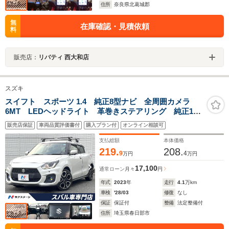
住所
奈良県北葛城郡
無
在庫確認・見積依頼
料
販売店：
リバティ 西大和店
スズキ
スイフト スポーツ 1.4 純正8型ナビ 全周囲カメラ
6MT LEDヘッドライト 革巻きステアリング 純正17
インチアルミホイール クリアランスソナー レーダー
販売店保証
車両品質評価書付
購入プラン付
オンライン相談可
クルーズ オートエアコン スマートキー 禁煙車
支払総額
本体価格
219.
208.
9
4
万円
万円
17,100
通常ローン
月々
円
年式
2023
年
走行
4.1
万km
車検
'28/03
修復
なし
保証
保証付
整備
法定整備付
住所
埼玉県春日部市