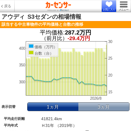
戻る
お気に入り
メニュー
アウディ
S3セダンの相場情報
該当する中古車物件の平均価格と台数の推移
平均価格:
287.2万円
（前月比）
-29.4万円
30
価格（万円）
400
台数（台）
25
350
20
300
15
2026/8
1ヵ月
3ヵ月
表示切替
41821.4km
平均走行距離
Ｈ31年 （2019年）
平均年式